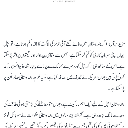
ADVERTISEMENT
مزید برآں، اگر ہندوستان میں بنائے گئے آئی فونز کی لاگت کا فائدہ کم ہوتا ہے، تو ایپل
یہاں اپنی سرمایہ کاری کو کم کر سکتا ہے، جس سے مقامی پیداوار اور قیمتوں پر اثر پڑ سکتا
ہے۔ اس کے ساتھ ہی، اگر ایپل کو دوسرے ممالک سے پرزے یا تیار شدہ ڈیوائسز درآمد
کرنی پڑتی ہیں جہاں امریکہ نے ٹیرف میں اضافہ کیا ہے، تو یہ خرچہ ہندوستانی صارفین پر
پڑ سکتا ہے۔
ہندوستان ایپل کے لیے ایک اہم مارکیٹ ہے، جہاں متوسط ​​طبقے کی بڑھتی ہوئی طاقت کی
وجہ سے مانگ بڑھ رہی ہے۔ گزشتہ چند سالوں میں ہندوستانی حکومت نے موبائل فونز
پر کسٹم ڈیوٹی میں کمی کی تھی جس سے آئی فون کی قیمتیں کم ہوگئی تھیں۔ لیکن امریکہ کی