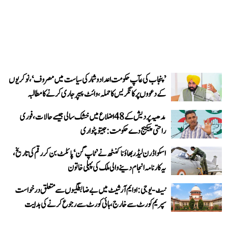
’پنجاب کی عآپ حکومت اعداد و شمار کی سیاست میں مصروف‘، نوکریوں
کے دعووں پر کانگریس کا حملہ، وائٹ پیپر جاری کرنے کا مطالبہ
مدھیہ پردیش کے 48 اضلاع میں خشک سالی جیسے حالات، فوری
راحتی پیکیج دے حکومت: جیتو پٹواری
اسکواڈرن لیڈر بھاؤنا کنٹھ نے ’ٹاپ گن‘ پائلٹ بن کر رقم کی تاریخ،
یہ کارنامہ انجام دینے والی ملک کی پہلی خاتون
نیٹ-یو جی: او ایم آر شیٹ میں بے ضابطگیوں سے متعلق درخواست
سپریم کورٹ سے خارج، ہائی کورٹ سے رجوع کرنے کی ہدایت