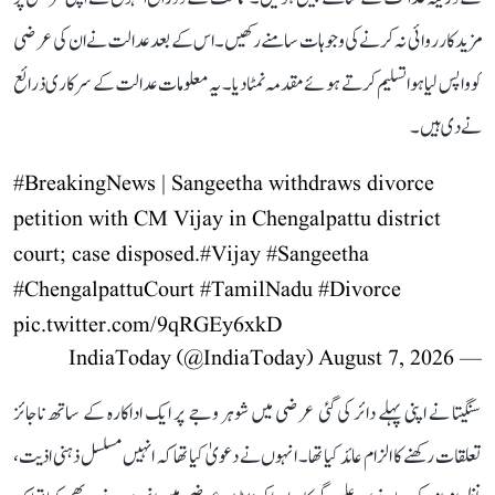
مزید کارروائی نہ کرنے کی وجوہات سامنے رکھیں۔ اس کے بعد عدالت نے ان کی عرضی
کو واپس لیا ہوا تسلیم کرتے ہوئے مقدمہ نمٹا دیا۔ یہ معلومات عدالت کے سرکاری ذرائع
نے دی ہیں۔
#BreakingNews
| Sangeetha withdraws divorce
petition with CM Vijay in Chengalpattu district
court; case disposed.
#Vijay
#Sangeetha
#ChengalpattuCourt
#TamilNadu
#Divorce
pic.twitter.com/9qRGEy6xkD
August 7, 2026
— IndiaToday (@IndiaToday)
سنگیتا نے اپنی پہلے دائر کی گئی عرضی میں شوہر وجے پر ایک اداکارہ کے ساتھ ناجائز
تعلقات رکھنے کا الزام عائد کیا تھا۔ انہوں نے دعویٰ کیا تھا کہ انہیں مسلسل ذہنی اذیت،