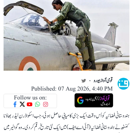
قومی آواز بیورو
Published: 07 Aug 2026, 4:40 PM
Follow us on:
ہندوستانی فضائیہ کو اُس وقت ایک بڑی کامیابی حاصل ہوئی، جب اسکواڈرن لیڈر بھاؤنا
کنٹھ نے ہندوستانی فضائیہ (آئی اے ایف) میں ایک نئی تاریخ رقم کر دی۔ وہ گوالیر میں