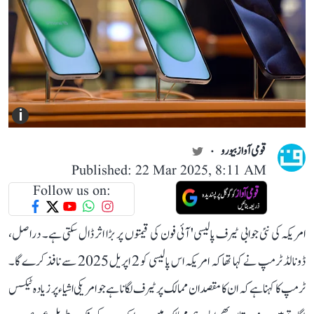
i
قومی آواز بیورو
Published: 22 Mar 2025, 8:11 AM
Follow us on:
امریکہ کی نئی جوابی ٹیرف پالیسی' آئی فون کی قیمتوں پر بڑا اثر ڈال سکتی ہے۔ دراصل،
ڈونالڈ ٹرمپ نے کہا تھا کہ امریکہ اس پالیسی کو 2 اپریل 2025 سے نافذ کرے گا۔
ٹرمپ کا کہنا ہے کہ ان کا مقصد ان ممالک پر ٹیرف لگانا ہے جو امریکی اشیاء پر زیادہ ٹیکس