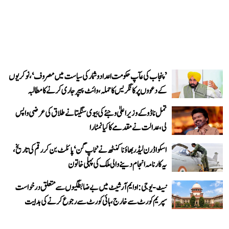
’پنجاب کی عآپ حکومت اعداد و شمار کی سیاست میں مصروف‘، نوکریوں
کے دعووں پر کانگریس کا حملہ، وائٹ پیپر جاری کرنے کا مطالبہ
تمل ناڈو کے وزیر اعلیٰ وجئے کی بیوی سنگیتا نے طلاق کی عرضی واپس
لی، عدالت نے مقدمے کا کیا نمٹارا
اسکواڈرن لیڈر بھاؤنا کنٹھ نے ’ٹاپ گن‘ پائلٹ بن کر رقم کی تاریخ،
یہ کارنامہ انجام دینے والی ملک کی پہلی خاتون
نیٹ-یو جی: او ایم آر شیٹ میں بے ضابطگیوں سے متعلق درخواست
سپریم کورٹ سے خارج، ہائی کورٹ سے رجوع کرنے کی ہدایت