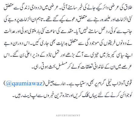
طلاق کی عرضی دائر کیے جانے کی خبر سامنے آئی۔ عرضی میں ازدواجی زندگی سے متعلق
کئی الزامات اور علیحدہ رہنے سے متعلق دعوے کیے گئے تھے۔ تاہم ان الزامات پر وجے کی
جانب سے کوئی ردعمل سامنے نہیں آیا۔ مقدمے کی سماعت کئی بار ملتوی ہوئی اور عدالت
نے دونوں فریقوں کی موجودگی سے متعلق ہدایات بھی جاری کیں۔ اس دوران وجے
اپنے سیاسی کیریئر میں تیزی سے آگے بڑھے اور تمل ناڈو کے وزیر اعلیٰ بن گئے۔ اس
عرصے میں ان کے خاندانی تعلقات کو لے کر مسلسل بحث ہوتی رہی۔
قومی آواز اب ٹیلی گرام پر بھی دستیاب ہے۔ ہمارے چینل (
qaumiawaz@
)
کو جوائن کرنے کے لئے یہاں کلک کریں اور تازہ ترین خبروں سے اپ ڈیٹ رہیں۔
ADVERTISEMENT