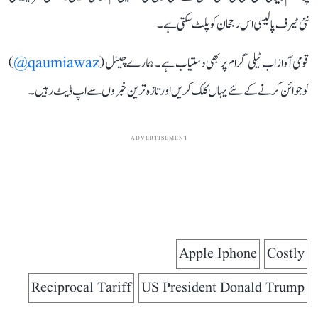
نئی ٹیرف پالیسی اس رجحان کو پلٹ سکتی ہے۔
قومی آواز اب ٹیلی گرام پر بھی دستیاب ہے۔ ہمارے چینل (
qaumiawaz@
)
کو جوائن کرنے کے لئے یہاں کلک کریں اور تازہ ترین خبروں سے اپ ڈیٹ رہیں۔
ADVERTISEMENT
Apple Iphone
Costly
Reciprocal Tariff
US President Donald Trump