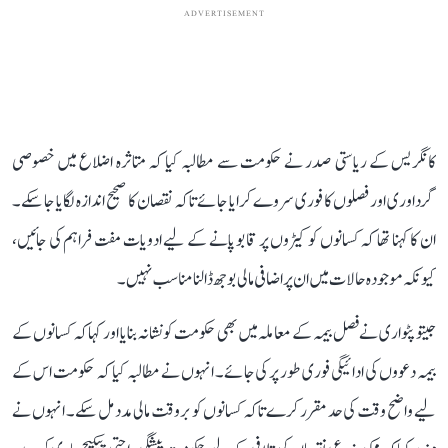
ADVERTISEMENT
کانگریس کے ریاستی صدر نے حکومت سے مطالبہ کیا کہ متاثرہ اضلاع میں خصوصی
گرداوری اور فصلوں کا فوری سروے کرایا جائے تاکہ نقصان کا صحیح اندازہ لگایا جا سکے۔
ان کا کہنا تھا کہ کسانوں کو کیڑوں پر قابو پانے کے لیے ادویات مفت فراہم کی جائیں،
کیونکہ موجودہ حالات میں ان پر اضافی مالی بوجھ ڈالنا مناسب نہیں۔
جیتو پٹواری نے فصل بیمہ کے معاملہ میں بھی حکومت کو نشانہ بنایا اور کہا کہ کسانوں کے
بیمہ دعووں کی ادائیگی فوری طور پر کی جائے۔ انہوں نے مطالبہ کیا کہ حکومت اس کے
لیے واضح وقت کی حد مقرر کرے تاکہ کسانوں کو بروقت مالی مدد مل سکے۔ انہوں نے