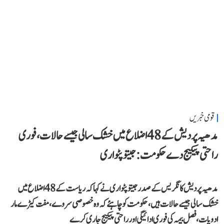
قومی خبریں
مدھیہ پردیش کے 48 اضلاع میں خشک سالی جیسے حالات، فوری
راحتی پیکیج دے حکومت: جیتو پٹواری
مدھیہ پردیش کانگریس کے صدر جیتو پٹواری نے کہا کہ ریاست کے 48 اضلاع میں
خشک سالی جیسے حالات ہیں، حکومت کو چاہئے کہ وہ خصوصی سروے، مفت کیڑے مار
ادویات، فصل بیمہ کی فوری ادائیگی اور راحتی پیکیج جاری کرے