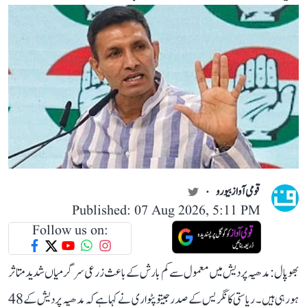
قومی آواز بیورو
Published: 07 Aug 2026, 5:11 PM
Follow us on:
بھوپال: مدھیہ پردیش میں معمول سے کم بارش کے باعث زرعی سرگرمیاں شدید متاثر
ہو رہی ہیں۔ ریاستی کانگریس کے صدر جیتو پٹواری نے کہا ہے کہ مدھیہ پردیش کے 48