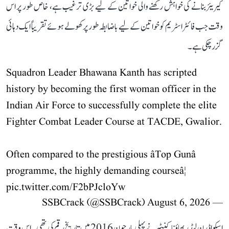
کیریئر بنانے کی خواہش رکھنے والی خواتین کے لیے بڑی ترغیب ہے، خاص طور پر اس
وقت جب فائٹر اسٹریم کو خواتین کے لیے باضابطہ طور پر کھولے ہوئے تقریباً ایک دہائی
گزر چکی ہے۔
Squadron Leader Bhawana Kanth has scripted
history by becoming the first woman officer in the
Indian Air Force to successfully complete the elite
Fighter Combat Leader Course at TACDE, Gwalior.
Often compared to the prestigious âTop Gunâ
programme, the highly demanding courseâ¦
pic.twitter.com/F2bPJcloYw
August 6, 2026
— SSBCrack (@SSBCrack)
اسکواڈرن لیڈر بھاؤنا کنٹھ نے پہلی بار جون 2016 میں تاریخ رقم کی تھی۔ اس وقت