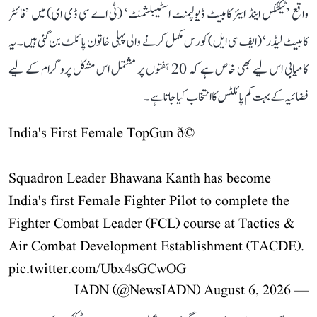
واقع ’ٹیکٹکس اینڈ ایئر کامبیٹ ڈیولپمنٹ اسٹیبلشمنٹ‘ (ٹی اے سی ڈی ای) میں ’فائٹر
کامبیٹ لیڈر‘ (ایف سی ایل) کورس مکمل کرنے والی پہلی خاتون پائلٹ بن گئی ہیں۔ یہ
کامیابی اس لیے بھی خاص ہے کہ 20 ہفتوں پر مشتمل اس مشکل پروگرام کے لیے
فضائیہ کے بہت کم پائلٹس کا انتخاب کیا جاتا ہے۔
India's First Female TopGun ð©
Squadron Leader Bhawana Kanth has become
India's first Female Fighter Pilot to complete the
Fighter Combat Leader (FCL) course at Tactics &
Air Combat Development Establishment (TACDE).
pic.twitter.com/Ubx4sGCwOG
August 6, 2026
— IADN (@NewsIADN)