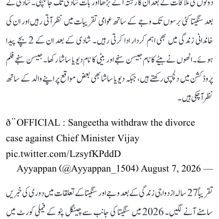
دونوں کی ملاقات کے بعد ان کا رشتہ آگے بڑھا اور بات شادی تک جا پہنچی۔ شادی کے
بعد سنگیتا کئی برسوں تک وجے کے ساتھ عوامی تقریبات میں نظر آتی رہیں اور ان کی
خاندانی زندگی میں بھی اہم کردار ادا کرتی رہیں۔ شادی کے بعد ان کے 2 بچے پیدا
ہوئے۔ انھوں نے بیٹے کا نام جیسن سنجے اور بیٹی کا نام دیویا ساشا رکھا۔ جیسن سنجے فلم
پروڈکشن میں دلچسپی رکھتے ہیں، جبکہ دیویا ساشا بھی بعض مواقع پر اپنے والد کے ساتھ
نظر آ چکی ہیں۔
ð¨OFFICIAL : Sangeetha withdraw the divorce
case against Chief Minister Vijay
pic.twitter.com/LzsyfKPddD
August 7, 2026
— Ayyappan (@Ayyappan_1504)
تقریباً 27 سالہ ازدواجی زندگی کے بعد وجے اور سنگیتا کے تعلقات میں دوری کی خبریں
سامنے آنے لگیں۔ 2026 میں سنگیتا کی جانب سے چینگل پٹو کے فیملی کورٹ میں