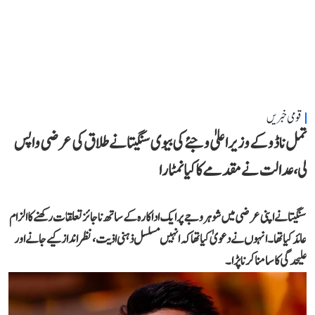
قومی خبریں
تمل ناڈو کے وزیر اعلیٰ وجئے کی بیوی سنگیتا نے طلاق کی عرضی واپس
لی، عدالت نے مقدمے کا کیا نمٹارا
سنگیتا نے اپنی عرضی میں شوہر وجے پر ایک اداکارہ کے ساتھ ناجائز تعلقات رکھنے کا الزام
عائد کیا تھا۔ انہوں نے دعویٰ کیا تھا کہ انہیں مسلسل ذہنی اذیت، نظر انداز کیے جانے اور
علیحدگی کا سامنا کرنا پڑا۔