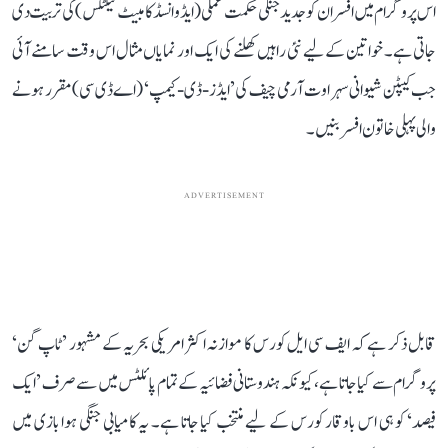
اس پروگرام میں افسران کو جدید جنگی حکمت عملی (ایڈوانسڈ کامبیٹ ٹیکٹکس) کی تربیت دی
جاتی ہے۔ خواتین کے لیے نئی راہیں کھلنے کی ایک اور نمایاں مثال اس وقت سامنے آئی
جب کیپٹن شیوانی سہراوت آرمی چیف کی ’ایڈز-ڈی-کیمپ‘ (اے ڈی سی) مقرر ہونے
والی پہلی خاتون افسر بنیں۔
ADVERTISEMENT
قابل ذکر ہے کہ ایف سی ایل کورس کا موازنہ اکثر امریکی بحریہ کے مشہور ’ٹاپ گن‘
پروگرام سے کیا جاتا ہے، کیونکہ ہندوستانی فضائیہ کے تمام پائلٹس میں سے صرف ’ایک
فیصد‘ کو ہی اس باوقار کورس کے لیے منتخب کیا جاتا ہے۔ یہ کامیابی جنگی ہوا بازی میں