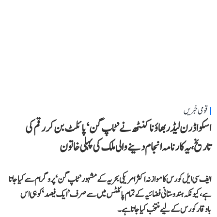
قومی خبریں
اسکواڈرن لیڈر بھاؤنا کنٹھ نے ’ٹاپ گن‘ پائلٹ بن کر رقم کی
تاریخ، یہ کارنامہ انجام دینے والی ملک کی پہلی خاتون
ایف سی ایل کورس کا موازنہ اکثر امریکی بحریہ کے مشہور ’ٹاپ گن‘ پروگرام سے کیا جاتا
ہے، کیونکہ ہندوستانی فضائیہ کے تمام پائلٹس میں سے صرف ’ایک فیصد‘ کو ہی اس
باوقار کورس کے لیے منتخب کیا جاتا ہے۔