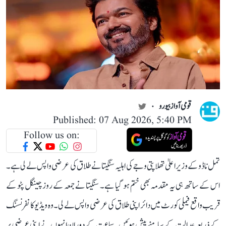
قومی آواز بیورو
Published: 07 Aug 2026, 5:40 PM
Follow us on:
تمل ناڈو کے وزیر اعلیٰ تھلاپتی وجے کی اہلیہ سنگیتا نے طلاق کی عرضی واپس لے لی ہے۔
اس کے ساتھ ہی یہ مقدمہ بھی ختم ہو گیا ہے۔ سنگیتا نے جمعہ کے روز چینگل پٹو کے
قریب واقع فیملی کورٹ میں دائر اپنی طلاق کی عرضی واپس لے لی۔ وہ ویڈیو کانفرنسنگ
کے ذریعہ عدالت کے سامنے پیش ہوئیں۔ سماعت کے دوران انہوں نے اپنی عرضی پر