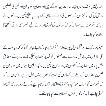
اضلاع میں خشک سالی جیسے حالات پیدا ہو گئے ہیں اور دھان، سویابین اور مکئی کی فصلیں
بارش کی کمی اور کیڑوں کے حملوں کی وجہ سے تباہی کے دہانے پر پہنچ چکی ہیں۔ انہوں نے
ریاستی حکومت سے مطالبہ کیا کہ کسانوں کی فوری امداد کے لیے خصوصی راحتی پیکیج کا
اعلان کیا جائے۔
جیتو پٹواری نے سوشل میڈیا پلیٹ فارم ’ایکس‘ پر جاری اپنے بیان میں کہا کہ ریاست کے
کئی علاقوں میں بارش نہ ہونے سے فصلوں کو شدید نقصان پہنچ رہا ہے۔ ان کے مطابق
جبل پور میں دھان کے کھیتوں میں دراڑیں پڑ چکی ہیں، جبکہ اجین ڈویژن میں سویابین کی
فصل پر سنڈیوں کے حملے نے کسانوں کی محنت کو خطرے میں ڈال دیا ہے۔ انہوں نے کہا
کہ حکومت کو صرف موسم کی بہتری کا انتظار نہیں کرنا چاہیے بلکہ اپنی ذمہ داری بھی ادا
کرنی چاہیے تاکہ کسانوں کو مزید نقصان سے بچایا جا سکے۔