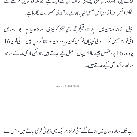
لگاتے ہیں۔ ہندوستان بھی ایسے ہی ممالک میں سے ایک ہے، کیونکہ وہ طویل عرصے سے
الیکٹرانکس اور آٹوموبائل جیسی اشیا پر بھاری درآمدی محصولات لگا رہا ہے۔
ایپل نے ہندوستان میں اپنے مینوفیکچرنگ آپریشنز کو تیزی سے بڑھایا ہے۔ بھارت میں
آئی فونز اسمبل کرنے والی کمپنیاں فوکس کون، پیگاٹرون اور ٹاٹا گروپ ہیں۔ آئی فون 16
پرو اور 16 پرو میکس جیسے ماڈلز یہاں اسمبل کیے جاتے ہیں، جو ملکی مارکیٹ کے ساتھ
ساتھ برآمد بھی کیے جاتے ہیں۔
ADVERTISEMENT
اب تک، ہندوستان میں بنائے گئے آئی فونز امریکہ میں ڈیوٹی فری جاتے ہیں، جس سے