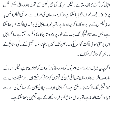
ایپل کو لاگت کا فائدہ ملتا ہے۔ لیکن امریکہ کی نئی پالیسی کے تحت ہندوستانی الیکٹرانکس
پر 16.5 فیصد ٹیرف لگایا جا سکتا ہے جو کہ ہندوستان کی طرف سے امریکی الیکٹرانکس پر
عائد ٹیکس کے برابر ہوگا۔ اگر ایسا ہوتا ہے، تو یہ ٹیرف ایپل کی برآمدی لاگت کو بڑھا سکتا
ہے، جس سے مینوفیکچرنگ ہب کے طور پر ہندوستان کا فائدہ کم ہو سکتا ہے۔ اگر ایپل
اس بڑھتی ہوئی لاگت کو امریکی صارفین تک نہیں پہنچاتا، تو یہ کمپنی کے عالمی منافع کے
مارجن کو متاثر کر سکتا ہے۔
اگرچہ یہ ٹیرف براہ راست امریکہ کو ہندوستانی برآمدات کو نشانہ بناتا ہے، لیکن اس کے
بالواسطہ اثرات ہندوستان میں آئی فون کی قیمتوں کو متاثر کر سکتے ہیں۔ درحقیقت اس سے
مینوفیکچرنگ لاگت بڑھ سکتی ہے۔ اگر ایپل ٹیرف یا سپلائی چین کے مسائل کی وجہ سے
زیادہ لاگت اٹھاتا ہے، تو یہ عالمی منافع کو برقرار رکھنے کے لیے قیمتیں بڑھا سکتا ہے۔