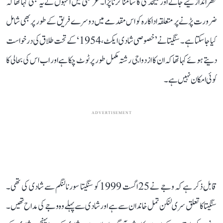
نظر انداز کیے جانے اور علیحدگی کا سامنا کرنا پڑا۔ عرضی میں انہوں نے یہ بھی کہا تھا کہ
ضرورت پڑنے پر متعلقہ اداکارہ کو اس مقدمے میں دوسرے فریق کے طور پر بھی شامل
کیا جا سکتا ہے۔ سنگیتا نے ’خصوصی شادی ایکٹ، 1954‘ کے تحت طلاق کی درخواست
دیتے ہوئے کہا تھا کہ ان کا ازدواجی رشتہ مکمل طور پر ٹوٹ چکا ہے اور اب اس کی بحالی کا
کوئی امکان نہیں ہے۔
ADVERTISEMENT
قابل ذکر ہے کہ وجے نے 25 اگست 1999 کو سنگیتا سورنالنگم سے شادی کی تھی۔
سنگیتا کا تعلق سری لنکن تمل خاندان سے ہے اور شادی سے پہلے وہ وجے کی مداح تھیں۔