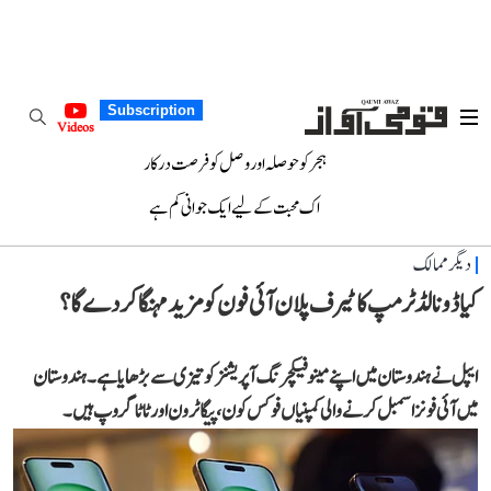
Subscription
Videos
ہجر کو حوصلہ اور وصل کو فرصت درکار
اک محبت کے لیے ایک جوانی کم ہے
دیگر ممالک
کیا ڈونالڈ ٹرمپ کا ٹیرف پلان آئی فون کو مزید مہنگا کر دے گا؟
ایپل نے ہندوستان میں اپنے مینوفیکچرنگ آپریشنز کو تیزی سے بڑھایا ہے۔ ہندوستان
میں آئی فونز اسمبل کرنے والی کمپنیاں فوکس کون، پیگاٹرون اور ٹاٹا گروپ ہیں۔