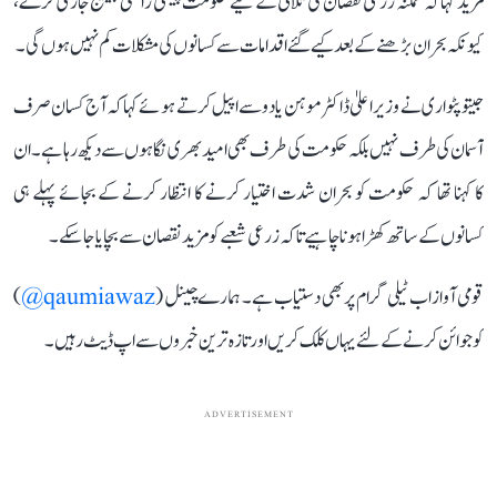
مزید کہا کہ ممکنہ زرعی نقصان کی تلافی کے لیے حکومت پیشگی راحتی پیکیج جاری کرے،
کیونکہ بحران بڑھنے کے بعد کیے گئے اقدامات سے کسانوں کی مشکلات کم نہیں ہوں گی۔
جیتو پٹواری نے وزیر اعلیٰ ڈاکٹر موہن یادو سے اپیل کرتے ہوئے کہا کہ آج کسان صرف
آسمان کی طرف نہیں بلکہ حکومت کی طرف بھی امید بھری نگاہوں سے دیکھ رہا ہے۔ ان
کا کہنا تھا کہ حکومت کو بحران شدت اختیار کرنے کا انتظار کرنے کے بجائے پہلے ہی
کسانوں کے ساتھ کھڑا ہونا چاہیے تاکہ زرعی شعبے کو مزید نقصان سے بچایا جا سکے۔
قومی آواز اب ٹیلی گرام پر بھی دستیاب ہے۔ ہمارے چینل (
qaumiawaz@
)
کو جوائن کرنے کے لئے یہاں کلک کریں اور تازہ ترین خبروں سے اپ ڈیٹ رہیں۔
ADVERTISEMENT