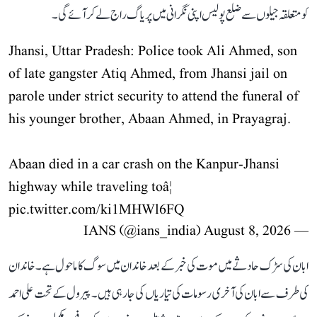
کو متعلقہ جیلوں سے ضلع پولیس اپنی نگرانی میں پریاگ راج لے کر آئے گی۔
Jhansi, Uttar Pradesh: Police took Ali Ahmed, son
of late gangster Atiq Ahmed, from Jhansi jail on
parole under strict security to attend the funeral of
his younger brother, Abaan Ahmed, in Prayagraj.
Abaan died in a car crash on the Kanpur-Jhansi
highway while traveling toâ¦
pic.twitter.com/ki1MHWl6FQ
August 8, 2026
— IANS (@ians_india)
ابان کی سڑک حادثے میں موت کی خبر کے بعد خاندان میں سوگ کا ماحول ہے۔ خاندان
کی طرف سے ابان کی آخری رسومات کی تیاریاں کی جا رہی ہیں۔ پیرول کے تحت علی احمد