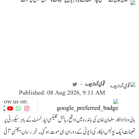
قومی آواز بیورو
Published: 08 Aug 2026, 9:11 AM
llow us on:
بالی ووڈ اداکار سلمان خان کی باندرہ میں واقع رہائش گلیکسی اپارٹمنٹ کے باہر سیکورٹی پر
تعینات ایک پولیس اہلکار کی ڈیوٹی کے دوران ہی موت ہوگئی۔ خبر رساں ایجنسی ’آئی