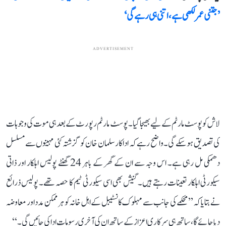
’جتنی عمر لکھی ہے، اتنی ہی رہے گی‘
ADVERTISEMENT
لاش کو پوسٹ مارٹم کے لیے بھیجا گیا۔ پوسٹ مارٹم رپورٹ کے بعد ہی موت کی وجوہات
کی تصدیق ہو سکے گی۔ واضح رہے کہ اداکار سلمان خان کو گزشتہ کئی مہینوں سے مسلسل
دھمکی مل رہی ہے۔ اس وجہ سے ان کے گھر کے باہر 24 گھنٹے پولیس اہلکار اور ذاتی
سیکورٹی اہلکار تعینات رہتے ہیں۔ گنیش بھی اسی سیکورٹی ٹیم کا حصہ تھے۔ پولیس ذرائع
نے بتایا کہ’’ محکمے کی جانب سے مہلوک کانسٹیبل کے اہل خانہ کو ہر ممکن مدد اور معاوضہ
دیا جائے گا، ساتھ ہی سرکاری اعزاز کے ساتھ ان کی آخری رسومات ادا کی جائیں گی۔‘‘