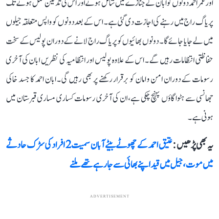
اور عمر احمد دونوں کو ابان کے جنازے میں شامل ہونے اور اس کی تدفین مکمل ہونے تک
پریاگ راج میں رہنے کی اجازت دی گئی ہے۔ اس کے بعد دونوں کو واپس متعلقہ جیلوں
میں لے جایا جائے گا۔ دونوں بھائیوں کو پریاگ راج لانے کے دوران پولیس کے سخت
حفاظتی انتظامات رہیں گے۔ اس کے علاوہ پولیس اور انتظامیہ کی نظریں ابان کی آخری
رسومات کے دوران امن و امان کو برقرار رکھنے پر بھی رہیں گی۔ ابان احمد کا جسد خاکی
جھانسی سے ہٹوا گاؤں پہنچ چکی ہے، ان کی آخری رسومات کساری مساری قبرستان میں
ہونی ہے۔
یہ بھی پڑھیں :
عتیق احمد کے چھوٹے بیٹے آبان سمیت 2 افراد کی سڑک حادثے
میں موت، جیل میں قید اپنے بھائی سے جا رہے تھے ملنے
ADVERTISEMENT