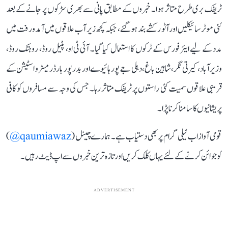
ٹریفک بری طرح متاثر ہوا۔ خبروں کے مطابق پانی سے بھری سڑکوں پر جانے کے بعد
کئی موٹر سائیکلیں اور آٹو رکشے بند ہو گئے، جبکہ کچھ زیر آب علاقوں میں آمدورفت میں
مدد کے لیے ایئر فورس کے ٹرکوں کا استعمال کیا گیا۔ آئی ٹی او، پٹیل روڈ، روہتک روڈ،
وزیرآباد، کیرتی نگر، شاہین باغ، دہلی جے پور ہائیوے اور بدر پور بارڈر میٹرو اسٹیشن کے
قریبی علاقوں سمیت کئی راستوں پر ٹریفک متاثر رہا۔ جس کی وجہ سے مسافروں کو کافی
پریشانیوں کا سامنا کرنا پڑا۔
قومی آواز اب ٹیلی گرام پر بھی دستیاب ہے۔ ہمارے چینل (
qaumiawaz@
)
کو جوائن کرنے کے لئے یہاں کلک کریں اور تازہ ترین خبروں سے اپ ڈیٹ رہیں۔
ADVERTISEMENT