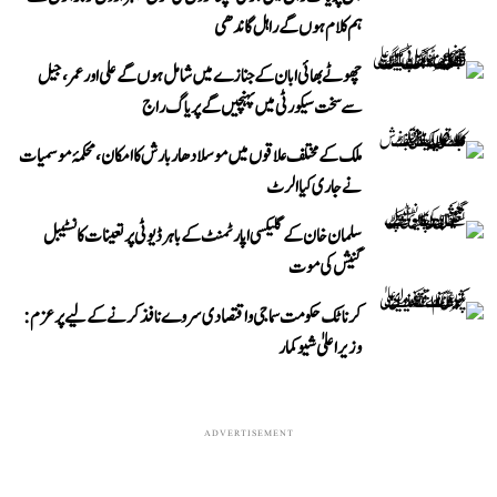
ہم کلام ہوں گے راہل گاندھی
چھوٹے بھائی ابان کے جنازے میں شامل ہوں گے علی اور عمر، جیل
سے سخت سیکورٹی میں پہنچیں گے پریاگ راج
ملک کے مختلف علاقوں میں موسلادھار بارش کا امکان، محکمۂ موسمیات
نے جاری کیا الرٹ
سلمان خان کے گلیکسی اپارٹمنٹ کے باہر ڈیوٹی پر تعینات کانسٹیبل
گنیش کی موت
کرناٹک حکومت سماجی و اقتصادی سروے نافذ کرنے کے لیے پرعزم:
وزیر اعلیٰ شیوکمار
ADVERTISEMENT