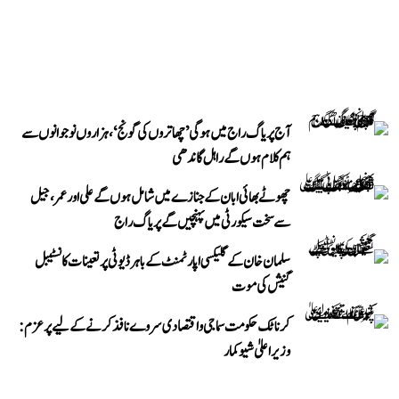
آج پریاگ راج میں ہوگی ’چھاتروں کی گونج‘، ہزاروں نوجوانوں سے
ہم کلام ہوں گے راہل گاندھی
چھوٹے بھائی ابان کے جنازے میں شامل ہوں گے علی اور عمر، جیل
سے سخت سیکورٹی میں پہنچیں گے پریاگ راج
سلمان خان کے گلیکسی اپارٹمنٹ کے باہر ڈیوٹی پر تعینات کانسٹیبل
گنیش کی موت
کرناٹک حکومت سماجی و اقتصادی سروے نافذ کرنے کے لیے پرعزم:
وزیر اعلیٰ شیوکمار