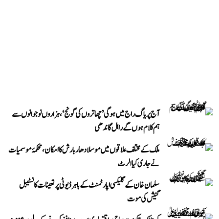
آج پریاگ راج میں ہوگی ’چھاتروں کی گونج‘، ہزاروں نوجوانوں سے
ہم کلام ہوں گے راہل گاندھی
ملک کے مختلف علاقوں میں موسلادھار بارش کا امکان، محکمۂ موسمیات
نے جاری کیا الرٹ
سلمان خان کے گلیکسی اپارٹمنٹ کے باہر ڈیوٹی پر تعینات کانسٹیبل
گنیش کی موت