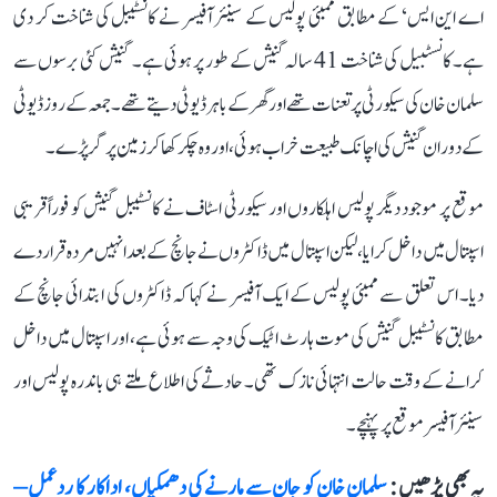
اے این ایس‘ کے مطابق ممبئی پولیس کے سینئر آفیسر نے کانسٹیبل کی شناخت کر دی
ہے۔ کانسٹبیل کی شناخت 41 سالہ گنیش کے طور پر ہوئی ہے۔ گنیش کئی برسوں سے
سلمان خان کی سیکورٹی پر تعنات تھے اور گھر کے باہر ڈیوٹی دیتے تھے۔ جمعہ کے روز ڈیوٹی
کے دوران گنیش کی اچانک طبیعت خراب ہوئی، اور وہ چکر کھا کر زمین پر گر پڑے۔
موقع پر موجود دیگر پولیس اہلکاروں اور سیکورٹی اسٹاف نے کانسٹیبل گنیش کو فوراً قریبی
اسپتال میں داخل کرایا، لیکن اسپتال میں ڈاکٹروں نے جانچ کے بعد انہیں مردہ قرار دے
دیا۔ اس تعلق سے ممبئی پولیس کے ایک آفیسر نے کہا کہ ڈاکٹروں کی ابتدائی جانچ کے
مطابق کانسٹیبل گنیش کی موت ہارٹ اٹیک کی وجہ سے ہوئی ہے، اور اسپتال میں داخل
کرانے کے وقت حالت انتہائی نازک تھی۔ حادثے کی اطلاع ملتے ہی باندرہ پولیس اور
سینئر آفیسر موقع پر پہنچے۔
یہ بھی پڑھیں :
سلمان خان کو جان سے مارنے کی دھمکیاں، اداکار کا ردعمل –