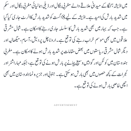
میں اڈیشہ، گنگا کے میدانی علاقے والے مغربی بنگال اور ذیلی ہمالیائی مغربی بنگال اور سکم
میں شدید بارش کی امید ہے۔ اڈیشہ کے لیے 8 اگست کو شدید بارش کا الرٹ جاری کیا گیا
ہے۔ جب کہ بہار میں بھی شدید بارش کا سلسلہ جاری رہنے کا امکان ہے۔ شمال مشرقی
علاقوں میں بھی موسم خراب رہنے کی توقع ہے۔ اروناچل پردیش، آسام، میگھالیہ اور
دیگر شمال مشرقی ریاستوں میں بعض مقامات پر شدید بارش ہونے کا امکان ہے۔ مغربی
ہندوستان میں کونکن اور گوا میں وسیع پیمانے پر بارش ہونے کی توقع ہے، جبکہ مہاراشٹر اور
گجرات کے کچھ حصوں میں بھی بارش ہو سکتی ہے۔ جنوبی اور جزیرہ نما ہندوستان میں بھی
اچھی خاصی بارش ہونے کی توقع ہے۔
ADVERTISEMENT