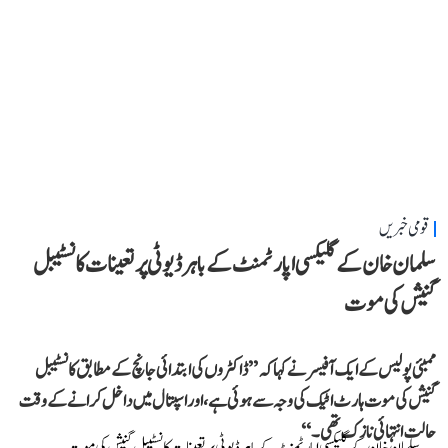
قومی خبریں
سلمان خان کے گلیکسی اپارٹمنٹ کے باہر ڈیوٹی پر تعینات کانسٹیبل
گنیش کی موت
ممبئی پولیس کے ایک آفیسر نے کہا کہ ’’ڈاکٹروں کی ابتدائی جانچ کے مطابق کانسٹیبل
گنیش کی موت ہارٹ اٹیک کی وجہ سے ہوئی ہے، اور اسپتال میں داخل کرانے کے وقت
حالت انتہائی نازک تھی۔‘‘