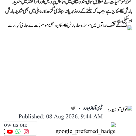
محکمۂ موسمیات کے مطابق شمالی ہندوستان میں ہماچل پردیش اور اتراکھنڈ میں شدید
بارش کا امکان ہے، جب کہ ہفتے کے روز ہریانہ، چنڈی گڑھ اور دہلی میں بھی شدید بارش
ہوسکتی ہے۔
قومی آواز بیورو
Published: 08 Aug 2026, 9:44 AM
llow us on: