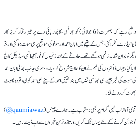
واضح رہے کہ جمعرات (6 جولائی) کو جھانسی-کانپور ہائی وے پر تیز رفتار کریٹا کار
ڈیوائیڈر سے ٹکرا گئی، جس کے نتیجے میں ابان احمد اور سونو کی موقع پر ہی موت ہو گئی اور 3
دیگر نوجوان شدید زخمی ہو گئے تھے۔ حادثے کے بعد زخمیوں کو فوراً جھانسی میڈیکل کالج
لایا گیا، جہاں ڈاکٹروں کی ٹیم نے ان کا علاج شروع کر دیا۔ دوسری جانب بھائی ابان احمد
کی موت کی خبر جیسے ہی جھانسی جیل میں بند عتیق احمد کے بیٹے علی احمد کو ملی، تو وہ پھوٹ
پھوٹ کر رونے لگا۔
قومی آواز اب ٹیلی گرام پر بھی دستیاب ہے۔ ہمارے چینل (
qaumiawaz@
)
کو جوائن کرنے کے لئے یہاں کلک کریں اور تازہ ترین خبروں سے اپ ڈیٹ رہیں۔