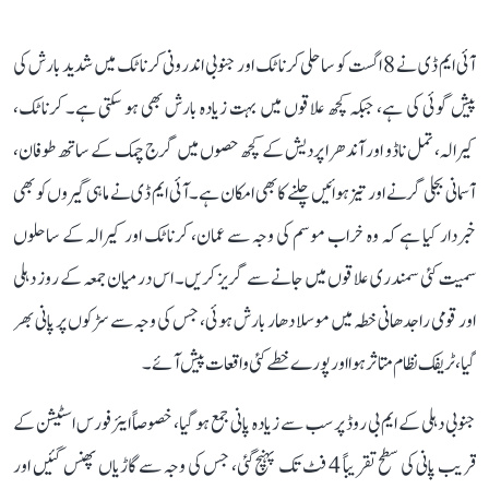
آئی ایم ڈی نے 8 اگست کو ساحلی کرناٹک اور جنوبی اندرونی کرناٹک میں شدید بارش کی
پیش گوئی کی ہے، جبکہ کچھ علاقوں میں بہت زیادہ بارش بھی ہو سکتی ہے۔ کرناٹک،
کیرالہ، تمل ناڈو اور آندھرا پردیش کے کچھ حصوں میں گرج چمک کے ساتھ طوفان،
آسمانی بجلی گرنے اور تیز ہوائیں چلنے کا بھی امکان ہے۔ آئی ایم ڈی نے ماہی گیروں کو بھی
خبردار کیا ہے کہ وہ خراب موسم کی وجہ سے عمان، کرناٹک اور کیرالہ کے ساحلوں
سمیت کئی سمندری علاقوں میں جانے سے گریز کریں۔ اس درمیان جمعہ کے روز دہلی
اور قومی راجدھانی خطہ میں موسلا دھار بارش ہوئی، جس کی وجہ سے سڑکوں پر پانی بھر
گیا، ٹریفک نظام متاثر ہوا اور پورے خطے کئی واقعات پیش آئے۔
جنوبی دہلی کے ایم بی روڈ پر سب سے زیادہ پانی جمع ہو گیا، خصوصاً ایئر فورس اسٹیشن کے
قریب پانی کی سطح تقریباً 4 فٹ تک پہنچ گئی، جس کی وجہ سے گاڑیاں پھنس گئیں اور