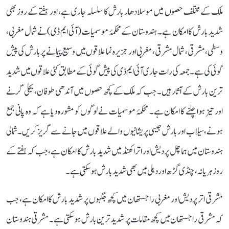
ملک کے مختلف حصوں میں موسلادھار بارش کا سلسلہ جاری ہے، اور ہفتے کے روز بھی
شدید بارش کا امکان ہے۔ ہندوستان کے محکمۂ موسمیات (آئی ایم ڈی) نے شمال مغربی،
وسطی، مشرقی، شمال مشرقی، مغربی اور جزیرہ نما علاقوں میں وسیع پیمانے پر بارش کی پیش
گوئی کی ہے۔ جمعہ کی رات جاری آئی ایم ڈی کی پیش گوئی کے مطابق کئی علاقوں میں شدید
ترین بارش کے آثار ہیں۔ جب کہ ملک کے کچھ حصوں میں آندھی طوفان، بجلی گرنے
اور تیز ہوا چلنے کا امکان ہے۔ محکمۂ موسمیات نے لوگوں کو مشورہ دیا ہے کہ وہ پانی جمع
ہونے، سیلاب اور بارش جیسی پریشانیوں والے علاقوں میں جانے سے گریز کریں۔ شمالی
ہندوستان میں ہماچل پردیش اور اتراکھنڈ میں شدید بارش کا امکان ہے، جب کہ ہفتے کے
روز ہریانہ، چنڈی گڑھ اور دہلی میں بھی شدید بارش ہوسکتی ہے۔
مشرقی اتر پردیش اور مغربی راجستھان میں کچھ جگہوں پر شدید بارش کا امکان ہے، جب
کہ مشرقی راجستھان میں کچھ مقامات پر شدید ترین بارش ہوسکتی ہے۔ مشرقی ہندوستان