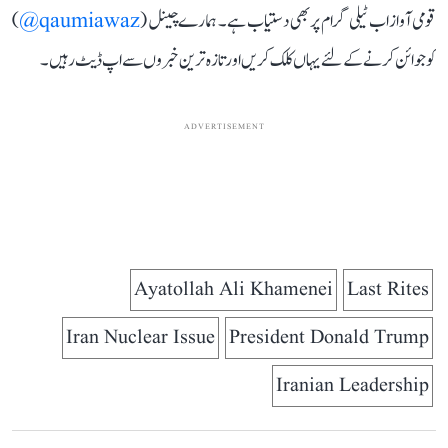
قومی آواز اب ٹیلی گرام پر بھی دستیاب ہے۔ ہمارے چینل (
qaumiawaz@
)
کو جوائن کرنے کے لئے یہاں کلک کریں اور تازہ ترین خبروں سے اپ ڈیٹ رہیں۔
ADVERTISEMENT
Ayatollah Ali Khamenei
Last Rites
Iran Nuclear Issue
President Donald Trump
Iranian Leadership