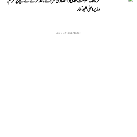
کرناٹک حکومت سماجی و اقتصادی سروے نافذ کرنے کے لیے پرعزم:
وزیر اعلیٰ شیوکمار
ADVERTISEMENT