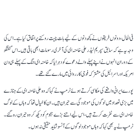
فی الحال، دونوں فریقوں نے کچھ دنوں کے لیے بات چیت روکنے پر اتفاق کیا ہے۔ اس کی
وجہ یہ ہے کہ سابق سپریم لیڈر علی خامنہ ای کی آخری رسومات ابھی باقی ہیں۔ اس گفتگو
کے دوران انہوں نے اپنے پہلے والے دعوے کو دہرایا کہ خامنہ ای جنگ کے پہلے ہی دن
امریکہ اور اسرائیل کی مشترکہ فوجی کارروائی میں مارے گئے تھے۔
پورے ایرانی واقعے کی عکاسی کرتے ہوئے ٹرمپ نے کہا کہ وہ علی خامنہ ای کے جنازے
میں بڑی تعداد میں لوگوں کی موجودگی سے حیران ہیں۔ ان کا خیال تھا کہ وہاں کے لوگ
خامنہ ای سے نفرت کرتے ہیں، اس لیے اتنے بڑے ہجوم کو دیکھ کر وہ حیران رہ گئے۔
ٹرمپ نے یہ بھی کہا کہ وہاں موجود لوگوں کے آنسو شاید حقیقی نہ ہوں۔