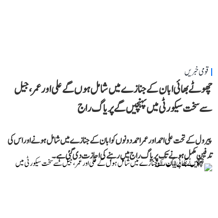
قومی خبریں
چھوٹے بھائی ابان کے جنازے میں شامل ہوں گے علی اور عمر، جیل
سے سخت سیکورٹی میں پہنچیں گے پریاگ راج
پیرول کے تحت علی احمد اور عمر احمد دونوں کو ابان کے جنازے میں شامل ہونے اور اس کی
تدفین مکمل ہونے تک پریاگ راج میں رہنے کی اجازت دی گئی ہے۔