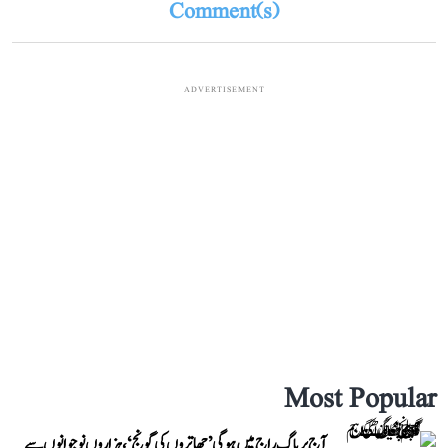
Comment(s)
ADVERTISEMENT
Most Popular
آج پریاگ راج میں ہوگی ’چھاتروں کی گونج‘، ہزاروں نوجوانوں سے