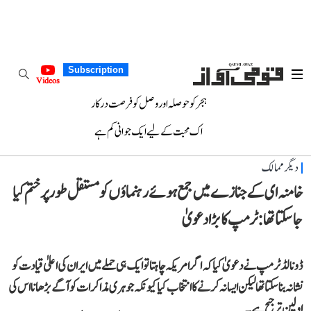
Subscription
Videos
ہجر کو حوصلہ اور وصل کو فرصت درکار
اک محبت کے لیے ایک جوانی کم ہے
دیگر ممالک
خامنہ ای کے جنازے میں جمع ہوئے رہنماؤں کو مستقل طور پر ختم کیا
جا سکتا تھا: ٹرمپ کا بڑا دعویٰ
ڈونالڈ ٹرمپ نے دعویٰ کیا کہ اگر امریکہ چاہتا تو ایک ہی حملے میں ایران کی اعلیٰ قیادت کو
نشانہ بنا سکتا تھا لیکن ایسا نہ کرنے کا انتخاب کیا کیونکہ جوہری مذاکرات کو آگے بڑھانا اس کی
اولین ترجیح ہے۔