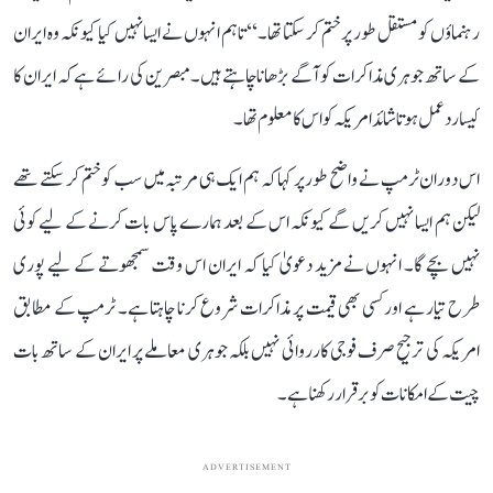
رہنماؤں کو مستقل طور پر ختم کر سکتا تھا۔‘‘ تاہم انہوں نے ایسا نہیں کیا کیونکہ وہ ایران
کے ساتھ جوہری مذاکرات کو آگے بڑھانا چاہتے ہیں۔مبصرین کی رائے ہے کہ ایران کا
کیسا رد عمل ہوتا شائد امریکہ کو اس کا معلوم تھا۔
اس دوران ٹرمپ نے واضح طور پر کہا کہ ہم ایک ہی مرتبہ میں سب کو ختم کر سکتے تھے
لیکن ہم ایسا نہیں کریں گے کیونکہ اس کے بعد ہمارے پاس بات کرنے کے لیے کوئی
نہیں بچے گا۔ انہوں نے مزید دعویٰ کیا کہ ایران اس وقت سمجھوتے کے لیے پوری
طرح تیار ہے اور کسی بھی قیمت پر مذاکرات شروع کرنا چاہتا ہے۔ ٹرمپ کے مطابق
امریکہ کی ترجیح صرف فوجی کارروائی نہیں بلکہ جوہری معاملے پر ایران کے ساتھ بات
چیت کے امکانات کو برقرار رکھنا ہے۔
ADVERTISEMENT