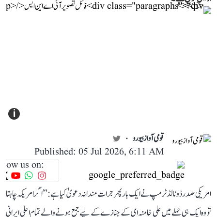
i
قومی آواز بیورو
Published: 05 Jul 2026, 6:11 AM
llow us on:
امریکی صدر ڈونالڈ ٹرمپ نے ایک بار پھر جرات مندانہ دعویٰ کیا ہے: ’’اگر امریکہ چاہتا
تو وہ ایک ہی حملے میں علی خامنہ ای کے جنازے کے لیے جمع ہونے والے تمام اعلیٰ ایرانی