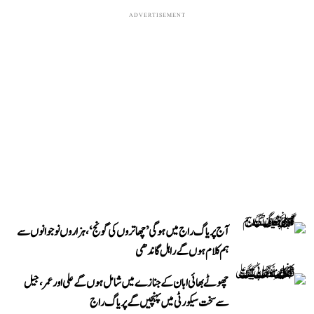
ADVERTISEMENT
آج پریاگ راج میں ہوگی ’چھاتروں کی گونج‘، ہزاروں نوجوانوں سے
ہم کلام ہوں گے راہل گاندھی
چھوٹے بھائی ابان کے جنازے میں شامل ہوں گے علی اور عمر، جیل
سے سخت سیکورٹی میں پہنچیں گے پریاگ راج