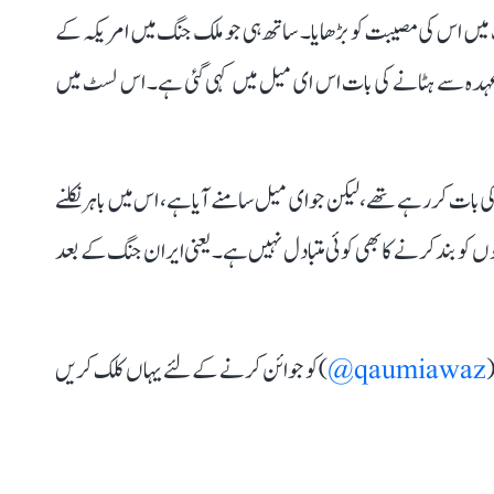
گ میں اس کی مصیبت کو بڑھایا۔ ساتھ ہی جو ملک جنگ میں امریکہ کے
م عہدہ سے ہٹانے کی بات اس ای میل میں کہی گئی ہے۔ اس لسٹ میں
ی بات کر رہے تھے، لیکن جو ای میل سامنے آیا ہے، اس میں باہر نکلنے
 کو بند کرنے کا بھی کوئی متبادل نہیں ہے۔ یعنی ایران جنگ کے بعد
(
qaumiawaz@
) کو جوائن کرنے کے لئے یہاں کلک کریں