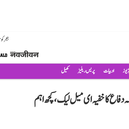
ہجر کو
ڈیوز
ادبیات
پریس ریلیز
کھیل
حکمہ دفاع کا خفیہ ای میل لیک، کچھ اہم