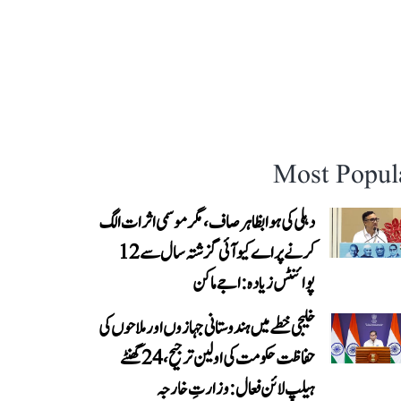
Most Popul
دہلی کی ہوا بظاہر صاف، مگر موسمی اثرات الگ
کرنے پر اے کیو آئی گزشتہ سال سے 12
پوائنٹس زیادہ: اجے ماکن
خلیجی خطے میں ہندوستانی جہازوں اور ملاحوں کی
حفاظت حکومت کی اولین ترجیح، 24 گھنٹے
ہیلپ لائن فعال: وزارتِ خارجہ