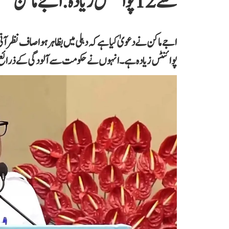
سے 12 پوائنٹس زیادہ: اجے ماکن
پوائنٹس زیادہ ہے۔ انہوں نے حکومت سے آلودگی کے ذرائع پر ف