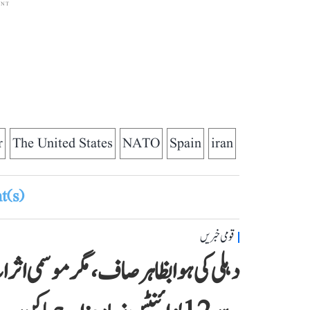
ENT
r
The United States
NATO
Spain
iran
(s)
قومی خبریں
دہلی کی ہوا بظاہر صاف، مگر موسمی اث