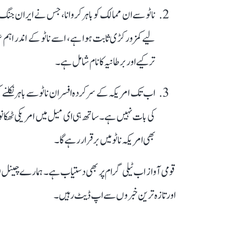
ناٹو سے ان ممالک کو باہر کروانا، جس نے ایران جن
لیے کمزور کڑی ثابت ہوا ہے، اسے ناٹو کے اندر اہ
ترکیے اور برطانیہ کا نام شامل ہے۔
اب تک امریکہ کے سرکردہ افسران ناٹو سے باہر نکلنے ک
کی بات نہیں ہے۔ ساتھ ہی ای میل میں امریکی ٹھکانوں
بھی امریکہ ناٹو میں برقرار رہے گا۔
قومی آواز اب ٹیلی گرام پر بھی دستیاب ہے۔ ہمارے چینل 
اور تازہ ترین خبروں سے اپ ڈیٹ رہیں۔