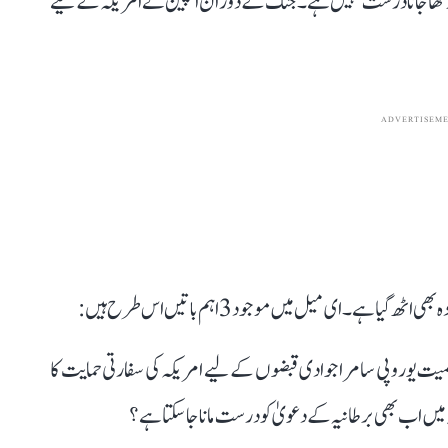
 رکھا جانا درست نہیں ہے۔ جنگ کے دوران اسپین نے امریکہ کے لیے
ADVERTISEM
۔ ای میل میں موجود 3 اہم باتیں اس طرح ہیں:
یٰ سمیت یوروپی سامراجوادی قبضوں کے لیے امریکہ کی سفارتی حمایت کا
خطہ میں اب بھی برطانیہ کے دعویٰ کو درست مانا جا سکتا ہے؟