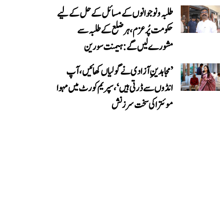
طلبہ و نوجوانوں کے مسائل کے حل کے لیے
حکومت پُرعزم، ہر ضلع کے طلبہ سے
مشورے لیں گے: ہیمنت سورین
’مجاہدینِ آزادی نے گولیاں کھائیں، آپ
انڈوں سے ڈرتی ہیں‘، سپریم کورٹ میں مہوا
موئترا کی سخت سرزنش