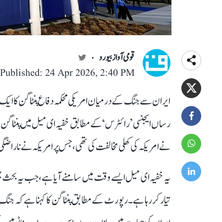
قومی آواز بیورو
Published: 24 Apr 2026, 2:40 PM
ایران سے جنگ کے درمیان امریکی محکمہ دفاع پنٹاگن کا ایک خ
رساں ایجنسی ’رائٹرس‘ کے مطابق خفیہ ای میل میں پنٹاگن نے 
نے امریکہ کی کھلی مخالفت کی تھی، جس پر امریکہ نے ناراضگی کا
یہ خفیہ ای میل ایسے وقت میں سامنے آیا ہے، جب یہ بحث چ
تیار کر رہا ہے۔ رپورٹ کے مطابق پنٹاگن کا کہنا ہے کہ ج