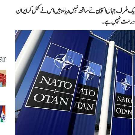
ایک طرف جہاں اسپین نے ساتھ نہیں دیا، وہیں اس نے کھل کر ایران
انا درست نہیں ہے۔
ar