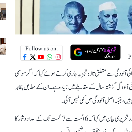
Follow us on:
P
ائی آلودگی سے متعلق تازہ تجزیہ جاری کرتے ہوئے کہا کہ اگر موسمی
 فضائی آلودگی گزشتہ سال کے مقابلے میں زیادہ ہے۔ ان کے مطابق بظاہر
 ہیں، جبکہ اصل آلودگی میں کمی نہیں آئی۔
اجے ماکن نے سوشل میڈیا پلیٹ فارم ایکس پر جاری ویڈیو اور تحریری بیان میں کہا کہ 6 اگست سے 7 اگست تک کے اعداد و شمار کا