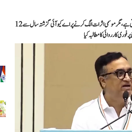
اجے ماکن نے دعویٰ کیا ہے کہ دہلی میں بظاہر ہوا صاف نظر آتی ہے، مگر موسمی اثرات الگ کرنے پر اے کیو آئی گزشتہ سال سے 12
وری کارروائی کا مطالبہ کیا