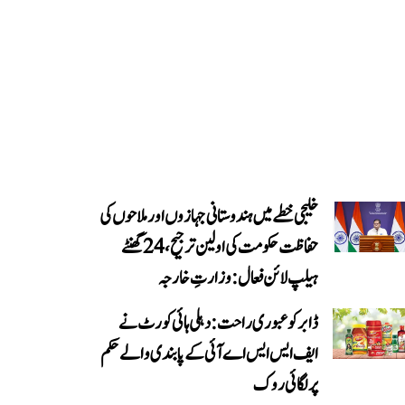
خلیجی خطے میں ہندوستانی جہازوں اور ملاحوں کی
حفاظت حکومت کی اولین ترجیح، 24 گھنٹے
ہیلپ لائن فعال: وزارتِ خارجہ
ڈابر کو عبوری راحت: دہلی ہائی کورٹ نے
ایف ایس ایس اے آئی کے پابندی والے حکم
پر لگائی روک