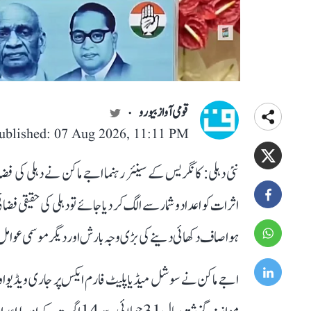
قومی آواز بیورو
ublished: 07 Aug 2026, 11:11 PM
نئی دہلی: کانگریس کے سینئر رہنما اجے ماکن نے دہلی کی فض
اثرات کو اعداد و شمار سے الگ کر دیا جائے تو دہلی کی حقیقی
ہوا صاف دکھائی دینے کی بڑی وجہ بارش اور دیگر موسمی عوامل