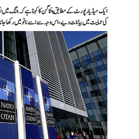
ایک میڈیا رپورٹ کے مطابق پنٹاگن کا کہنا ہے کہ جنگ میں 
کی حمایت میں بیانات دیے، اس وجہ سے اسے ناٹو میں رکھا ج