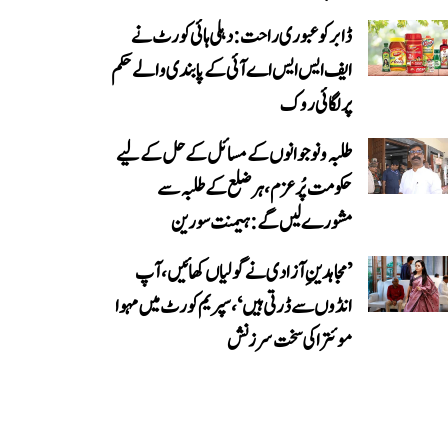
ڈابر کو عبوری راحت: دہلی ہائی کورٹ نے
ایف ایس ایس اے آئی کے پابندی والے حکم
پر لگائی روک
طلبہ و نوجوانوں کے مسائل کے حل کے لیے
حکومت پُرعزم، ہر ضلع کے طلبہ سے
مشورے لیں گے: ہیمنت سورین
’مجاہدینِ آزادی نے گولیاں کھائیں، آپ
انڈوں سے ڈرتی ہیں‘، سپریم کورٹ میں مہوا
موئترا کی سخت سرزنش