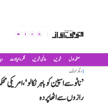
صفحہ اول
خبریں
عالمی خبریں
فکر و خیالات
وی
دیگر ممالک
’ناٹو سے اسپین کو باہر نکالو‘، امریکی م
رازوں سے اٹھا پردہ