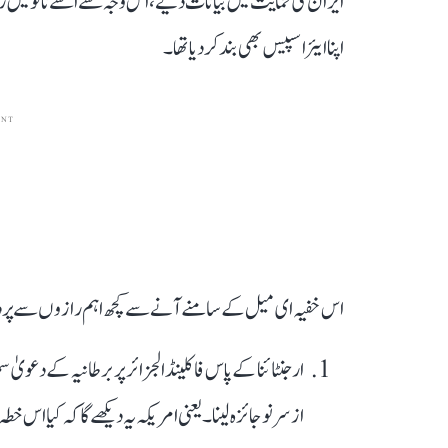
ایران کی حمایت میں بیانات دیے، اس وجہ سے اسے ناٹو میں
اپنا ایئراسپیس بھی بند کر دیا تھا۔
ENT
اس خفیہ ای میل کے سامنے آنے سے کچھ اہم رازوں سے پردہ بھی اٹھ گیا ہے
ارجنٹائنا کے پاس فاکلینڈ الجزائر پر برطانیہ کے دعو
از سر نو جائزہ لینا۔ یعنی امریکہ یہ دیکھے گا کہ کیا اس 