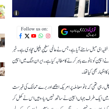
i
Follow us on:
فیہ ای میل سامنے آیا ہے، جس نے عالمی سطح پر ہلچل مچا دی ہے۔ خبر
اسپین کو ناٹو سے باہر کرنے کا مطالبہ کیا ہے۔ ایران جنگ میں اسپین
 اظہار بھی کیا تھا۔
ل رہی تھی کہ ناٹو معاملہ پر امریکہ اچھے اور برے ممالک کی فہرست
نگ میں ایک طرف جہاں اسپین نے ساتھ نہیں دیا، وہیں اس نے کھل کر