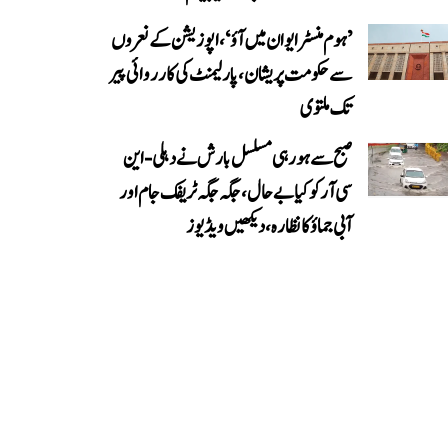
’ہوم منسٹر ایوان میں آؤ‘، اپوزیشن کے نعروں
سے حکومت پریشان، پارلیمنٹ کی کارروائی پیر
تک ملتوی
صبح سے ہو رہی مسلسل بارش نے دہلی-این
سی آر کو کیا بے حال، جگہ جگہ ٹریفک جام اور
آبی جماؤ کا نظارہ، دیکھیں ویڈیوز