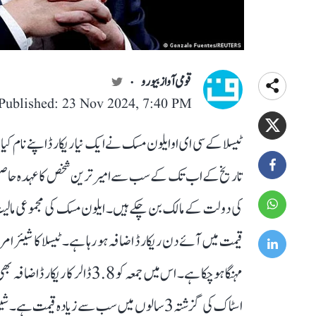
قومی آواز بیورو
Published: 23 Nov 2024, 7:40 PM
ٹیسلا کے سی ای او ایلون مسک نے ایک نیا ریکارڈ اپنے نام ک
کی دولت کے مالک بن چکے ہیں۔ ایلون مسک کی مجموعی مال