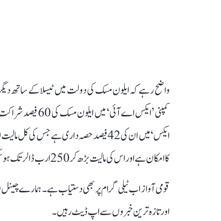
واضح رہے کہ ایلون مسک کی دولت میں ٹیسلا کے ساتھ دیگر ک
کا امکان ہے اور اس کی مالیت بڑھ کر 250 ارب ڈالر تک ہو سکتی ہے۔
قومی آواز اب ٹیلی گرام پر بھی دستیاب ہے۔ ہمارے چینل 
اور تازہ ترین خبروں سے اپ ڈیٹ رہیں۔