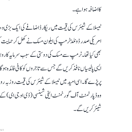
کا اضافہ ہوا ہے۔
ٹیسلا کے شیئرس کی قیمت میں ریکارڈ اضافے کی ایک بڑی وجہ ا
بھی کیا تھا۔ ٹرمپ سے مسک کی دوستی کے سبب سرمایہ کاروں کا ا
ایسی پالیسیاں نافذ کریں گے جس سے تاجروں کو کافی فائدہ ہوگا
پر پڑے گا۔ اسی امید میں ٹیسلا کے شیئرس کی قیمت روز بہ رو
وہ ڈپارٹمنٹ آف گورنمنٹ ایفی شینسی (ڈی او جی ای) کے چی
شیئر کریں گے۔
ENT