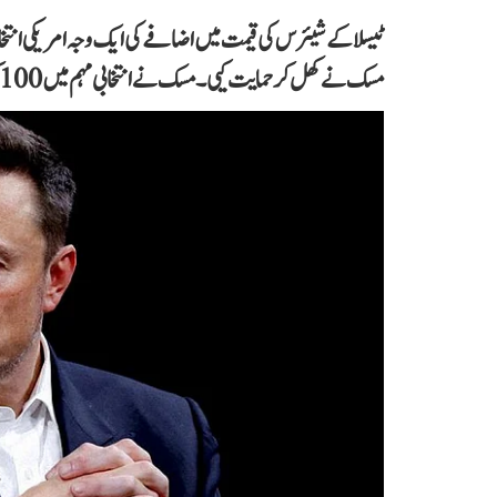
ٹیسلا کے شیئرس کی قیمت میں اضافے کی ایک وجہ امریکی انت
مسک نے کھل کر حمایت کیی۔ مسک نے انتخابی مہم میں 100 کروڑ ڈالر کا تعاون بھی کیا۔