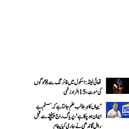
تھائی لینڈ: اسکول میں فائرنگ سے 8 لوگوں
کی موت، 15 افراد زخمی
’یہاں کا ہر طالب علم جانتا ہے کہ سسٹم بے
ایمان ہو چکا ہے‘، پریاگ راج پہنچنے سے قبل
راہل گاندھی نے جاری کیا پیغام