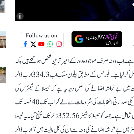
i
Follow us on:
یا ہے۔ اب وہ نہ صرف موجودہ دور کے امیر ترین شخص ہو گئے ہیں بلکہ
تاریخ کے اب تک کے سب سے امیر ترین شخص کا عہدہ حاصل کر لیا ہے۔ فوربس کے مطابق ایلون مسک اب 334.3 ارب ڈالر
یت میں بے تحاشہ اضافے کی اصل وجہ یہ ہے کہ ٹیسلا کے شیئرس کی
قیمت میں آئے دن ریکارڈ اضافہ ہو رہا ہے۔ ٹیسلا کا شیئر امریکی صدارتی انتخابات کی شروعات سے لے کر اب تک 40 فیصد تک
مہنگا ہو چکا ہے۔ اس میں جمعہ کو 3.8 ڈالر کا ریکارڈ اضافہ بھی شامل ہے۔ جمعہ کو ٹیسلا کا شیئر 352.56 ڈالر تک پہنچ گیا۔ یہ ٹیسلا
اسٹاک کی گزشتہ 3 سالوں میں سب سے زیادہ قیمت ہے۔ شیئر میں بے تحاشہ اضافے کی وجہ سے ان کی کل مالیت میں 7 ارب ڈالر