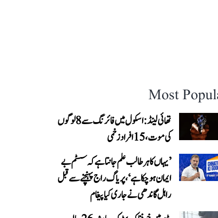
Most Popul
تھائی لینڈ: اسکول میں فائرنگ سے 8 لوگوں
کی موت، 15 افراد زخمی
’یہاں کا ہر طالب علم جانتا ہے کہ سسٹم بے
ایمان ہو چکا ہے‘، پریاگ راج پہنچنے سے قبل
راہل گاندھی نے جاری کیا پیغام