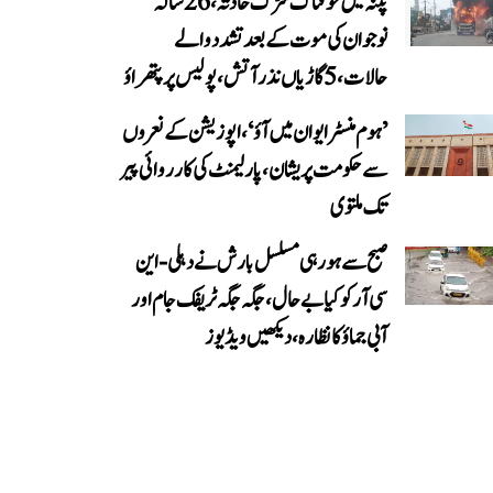
پٹنہ میں خوفناک سڑک حادثہ، 26 سالہ
نوجوان کی موت کے بعد تشدد والے
حالات، 5 گاڑیاں نذر آتش، پولیس پر پتھراؤ
’ہوم منسٹر ایوان میں آؤ‘، اپوزیشن کے نعروں
سے حکومت پریشان، پارلیمنٹ کی کارروائی پیر
تک ملتوی
صبح سے ہو رہی مسلسل بارش نے دہلی-این
سی آر کو کیا بے حال، جگہ جگہ ٹریفک جام اور
آبی جماؤ کا نظارہ، دیکھیں ویڈیوز