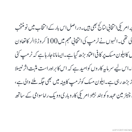
مریکی انتخابی نتائج بھی ہیں۔ دراصل اس بار کے انتخاب میں نو منتخب
امریکی صدر ڈونلڈ ٹرمپ کی ایلون مسک نے کھل کر حمایت کی تھی۔ انہوں نے ٹرمپ کی انتخابی مہم میں 100 کروڑ ڈالر کا تعاون
یلون مسک پر کافی اعتماد بڑھ گیا ہے۔ ایسا مانا جا رہا ہے کہ ٹرمپ کئی
۔ اس لیے سرمایہ کاروں کو امید ہے کہ اس کا براہ راست مثبت اثر ٹیسلا
ز بڑھ رہی ہے۔ ایلون مسک کو ٹرمپ کابینہ میں بھی جگہ ملنے والی ہے،
ئرمین عہدہ کو ہند نژاد امریکی کاروباری وویک راماسوامی کے ساتھ
ADVERTISEM