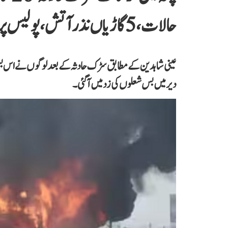
حالات، 5 گاڑیاں نذر آتش، پولیس پر پتھراؤ
عینی شاہدین کے مطابق سڑک حادثہ کے بعد لوگوں نے اس بس کو
دیر میں بس شعلوں کی زد میں آ گئی۔