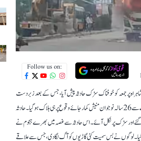
Follow us on:
ی شاہراہ پر جمعہ کو خوفناک سڑک حادثہ پیش آیا، جس کے بعد زبردست
ہنگامہ آرائی شروع ہو گئی۔ یہاں تیز رفتار بس کی زد میں آنے سے 26 سالہ نوجوان منیش کمار جائے وقوع پر ہی ہلاک ہو گیا۔ حادثہ
 ہو گئے اور سڑک پر نکل آئے۔ اس حادثہ سے غصہ میں بھرے ہجوم نے
شدد ہو گیا۔ لوگوں نے بس سمیت کئی گاڑیوں کو آگ لگا دی، جس سے علاقے