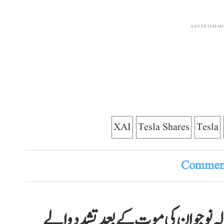
ADVERTISEM
XAI
Tesla Shares
Tesla
Comment
 میں خوفناک سڑک حادثہ، 26 سالہ نوجوان کی موت کے بعد تشدد والے