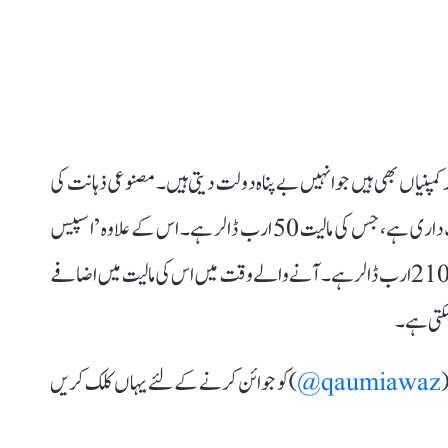
مپنیاں بھی ہیں جو انہیں بے پناہ دولت دیتی ہیں۔ مصنوعی ذہانت کی
کمپنی ’ایکس اے آئی‘ میں ایلون مسک کی 60 فیصد شراکت داری ہے، جس کی مالیت 50 ارب ڈالر ہے۔ اس کے علاوہ ’اسپیس
ایکس‘ میں ان کی 42 فیصد حصہ داری ہے جس کی کل مالیت 210 ارب ڈالر ہے۔ آنے والے وقت میں اس کی مالیت میں اضافے
(
qaumiawaz@
) کو جوائن کرنے کے لئے یہاں کلک کریں