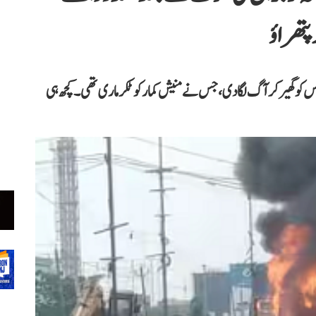
 گھیر کر آگ لگا دی، جس نے منیش کمار کو ٹکر ماری تھی۔ کچھ ہی