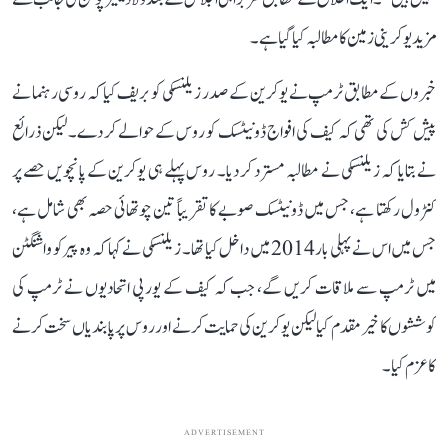
مزید یوکرینی زمین کا مطالبہ کیا گیا ہے۔
خبروں کے مطابق ٹرمپ نے یوکرین کے صدر زیلنسکی کو بریف کیا کہ روسی رہنما نے
پیش کش کی تھی کہ کیف کی افواج ڈونیٹسک کو روس کے حوالے کر دے۔ لیکن ذرائع
نے بتایا کہ زیلنسکی نے مطالبہ مسترد کر دیا۔ روس پہلے ہی یوکرین کے پانچویں حصے پر
کنٹرول رکھتا ہے، جس میں ڈونیٹسک صوبے کا تقریباً تین چوتھائی حصہ بھی شامل ہے،
جس میں اس نے پہلی بار 2014 میں داخل کیا تھا۔ زیلنسکی نے کہا کہ وہ پیر کو واشنگٹن
میں ٹرمپ سے ملاقات کریں گے، جب کہ کیف کے یورپی اتحادیوں نے ٹرمپ کی
کوششوں کا خیر مقدم کیا لیکن یوکرین کی حمایت کرنے اور روس پر پابندیاں سخت کرنے
کا عزم کیا۔
ADVERTISEMENT