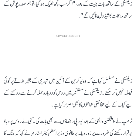
زیلنسکی کے ساتھ بات چیت کے بعد، "اگر سب کچھ ٹھیک ہو گیا، تو ہم صدر پوتن کے
ساتھ ملاقات کا شیڈول بنائیں گے"۔
ADVERTISEMENT
زیلنسکی نے مسلسل کہا ہے کہ وہ یوکرین کے آئین میں تبدیلی کے بغیر علاقےپر کوئی
فیصلہ نہیں کر سکتے۔ زیلنسکی نے مستقبل میں روس کو دوبارہ حملہ کرنے سے روکنے کے
لیے کیف کے لیے حفاظتی ضمانتوں کا بھی اصرار کیا ہے۔
ٹرمپ نے واشنگٹن واپسی کے بعد یورپی رہنماؤں سے بھی بات کی۔ کئی نے روس پر دباؤ
برقرار رکھنے کی ضرورت پر زور دیا۔ برطانوی وزیر اعظم کیئر اسٹارمر نے کہا کہ جنگ کا