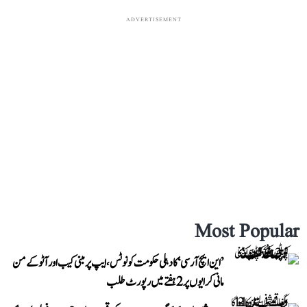
ADVERTISEMENT
Most Popular
’این ایچ آر سی‘ کا دہلی حکومت کو نوٹس، ایپ پر مبنی کیب اور آٹو کے من
مانی کرایوں پر 2 ہفتے میں رپورٹ طلب