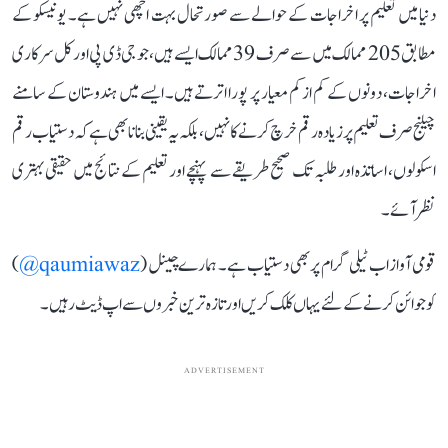
دنیا میں تعلیم پر اخراجات کے حوالے سے صورتحال بہت اچھی نہیں ہے۔ یونیسکو کے
مطابق 205 ممالک میں سے صرف 39 ممالک ایسے ہیں، جو جی ڈی پی اور کل سرکاری
اخراجات، دونوں کے کم از کم معیار پر پورا اترتے ہیں۔ ایسے میں ہندوستان کے سامنے
چیلنج صرف تعلیم پر زیادہ رقم خرچ کرنے کا نہیں، بلکہ یہ یقینی بنانا بھی ہے کہ دستیاب رقم
اسکولوں، اساتذہ اور طلبہ تک صحیح طریقے سے پہنچے اور تعلیم کے نتائج میں حقیقی بہتری
نظر آئے۔
قومی آواز اب ٹیلی گرام پر بھی دستیاب ہے۔ ہمارے چینل (
qaumiawaz@
)
کو جوائن کرنے کے لئے یہاں کلک کریں اور تازہ ترین خبروں سے اپ ڈیٹ رہیں۔
ADVERTISEMENT