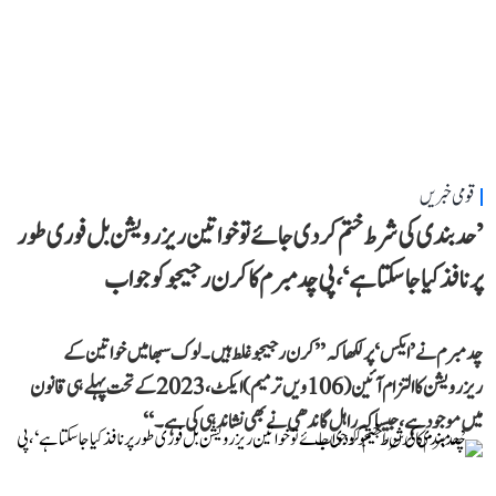
قومی خبریں
’حد بندی کی شرط ختم کر دی جائے تو خواتین ریزرویشن بل فوری طور
پر نافذ کیا جا سکتا ہے‘، پی چدمبرم کا کرن رجیجو کو جواب
چدمبرم نے ’ایکس‘ پر لکھا کہ ’’کرن رجیجو غلط ہیں۔ لوک سبھا میں خواتین کے
ریزرویشن کا التزام آئین (106ویں ترمیم) ایکٹ، 2023 کے تحت پہلے ہی قانون
میں موجود ہے، جیسا کہ راہل گاندھی نے بھی نشاندہی کی ہے۔‘‘