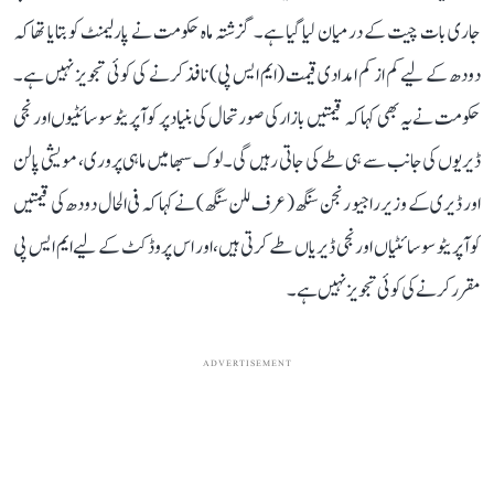
جاری بات چیت کے درمیان لیا گیا ہے۔ گزشتہ ماہ حکومت نے پارلیمنٹ کو بتایا تھا کہ
دودھ کے لیے کم از کم امدادی قیمت (ایم ایس پی) نافذ کرنے کی کوئی تجویز نہیں ہے۔
حکومت نے یہ بھی کہا کہ قیمتیں بازار کی صورتحال کی بنیاد پر کوآپریٹو سوسائٹیوں اور نجی
ڈیریوں کی جانب سے ہی طے کی جاتی رہیں گی۔ لوک سبھا میں ماہی پروری، مویشی پالن
اور ڈیری کے وزیر راجیو رنجن سنگھ (عرف للن سنگھ) نے کہا کہ فی الحال دودھ کی قیمتیں
کوآپریٹو سوسائٹیاں اور نجی ڈیریاں طے کرتی ہیں، اور اس پروڈکٹ کے لیے ایم ایس پی
مقرر کرنے کی کوئی تجویز نہیں ہے۔
ADVERTISEMENT