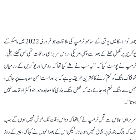
جمعہ کو الاسکا میں پوتن کے ساتھ ٹرمپ کی ملاقات جو فروری 2022 میں ماسکو کے
یوکرین پر مکمل حملے کے بعد سے پہلی امریکی-روس سربراہی ملاقات تھی تین گھنٹے چلی ۔
ٹرمپ نے پوسٹ کیا کہ "یہ سب نے طے کیا تھا کہ روس اور یوکرین کے درمیان
خوفناک جنگ کو ختم کرنے کا بہترین طریقہ یہ ہے کہ براہ راست امن معاہدے پر جائیں،
جس سے جنگ ختم ہو جائے، نہ کہ محض جنگ بندی کا معاہدہ ہو، جو اکثر اوقات نہیں
ہوتا"۔
سربراہی اجلاس سے قبل ٹرمپ نے کہا تھا کہ وہ اس وقت تک خوش نہیں ہوں گے جب
تک کہ جنگ بندی پر اتفاق نہیں ہو جاتا۔ لیکن اس کے بعد انہوں نے کہا کہ، پیر کے روز