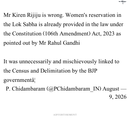
ہے۔
Mr Kiren Rijiju is wrong. Women's reservation in
the Lok Sabha is already provided in the law under
the Constitution (106th Amendment) Act, 2023 as
pointed out by Mr Rahul Gandhi
It was unnecessarily and mischievously linked to
the Census and Delimitation by the BJP
governmentâ¦
August
— P. Chidambaram (@PChidambaram_IN)
9, 2026
ADVERTISEMENT