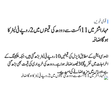
قومی خبریں
مہاراشٹر میں 11 اگست سے دودھ کی قیمتوں میں 2 روپے فی لیٹر کا
ہوگا اضافہ
ایسوسی ایشن کے مطابق ڈیزل کی قیمتیں 10 روپے فی لیٹر بڑھ گئی ہیں، جبکہ پیکیجنگ کے
اخراجات میں تقریباً 30 فیصد اضافہ ہوا ہے۔ دودھ کی خریداری کی قیمت بھی بڑھ گئی
ہے، اور اس میں مزید اضافے کی امید ہے۔