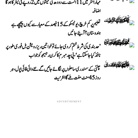
مہاراشٹر میں 11 اگست سے دودھ کی قیمتوں میں 2 روپے فی لیٹر کا ہوگا
اضافہ
تعلیم پر کم خرچ، یونیسکو کے 15 فیصد کے معیار سے کیوں پیچھے ہے
ہندوستان؟ آئیے جانیں
’حد بندی کی شرط ختم کر دی جائے تو خواتین ریزرویشن بل فوری طور پر
نافذ کیا جا سکتا ہے‘، پی چدمبرم کا کرن رجیجو کو جواب
چنئی کے سمندری ساحلوں پر لگائے جائیں گے نئے وائی فائی پول، ہر
روز 45 منٹ مفت ملے گا انٹرنیٹ
ADVERTISEMENT