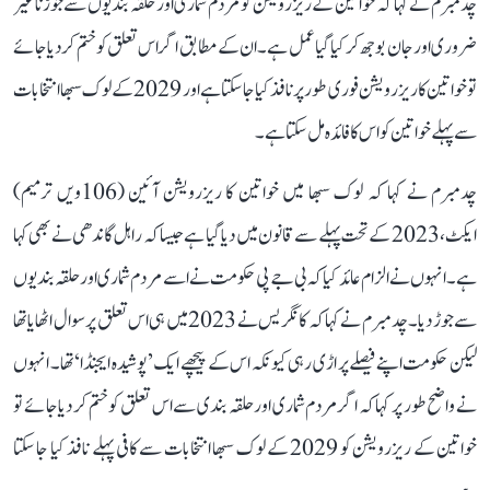
چدمبرم نے کہا کہ خواتین کے ریزرویشن کو مردم شماری اور حلقہ بندیوں سے جوڑنا غیر
ضروری اور جان بوجھ کر کیا گیا عمل ہے۔ ان کے مطابق اگر اس تعلق کو ختم کر دیا جائے
تو خواتین کا ریزرویشن فوری طور پر نافذ کیا جا سکتا ہے اور 2029 کے لوک سبھا انتخابات
سے پہلے خواتین کو اس کا فائدہ مل سکتا ہے۔
چدمبرم نے کہا کہ لوک سبھا میں خواتین کا ریزرویشن آئین (106ویں ترمیم)
ایکٹ، 2023 کے تحت پہلے سے قانون میں دیا گیا ہے جیسا کہ راہل گاندھی نے بھی کہا
ہے۔ انہوں نے الزام عائد کیا کہ بی جے پی حکومت نے اسے مردم شماری اور حلقہ بندیوں
سے جوڑ دیا۔ چدمبرم نے کہا کہ کانگریس نے 2023 میں ہی اس تعلق پر سوال اٹھایا تھا
لیکن حکومت اپنے فیصلے پر اڑی رہی کیونکہ اس کے پیچھے ایک ’پوشیدہ ایجنڈا‘ تھا۔ انہوں
نے واضح طور پر کہا کہ اگر مردم شماری اور حلقہ بندی سے اس تعلق کو ختم کر دیا جائے تو
خواتین کے ریزرویشن کو 2029 کے لوک سبھا انتخابات سے کافی پہلے نافذ کیا جا سکتا