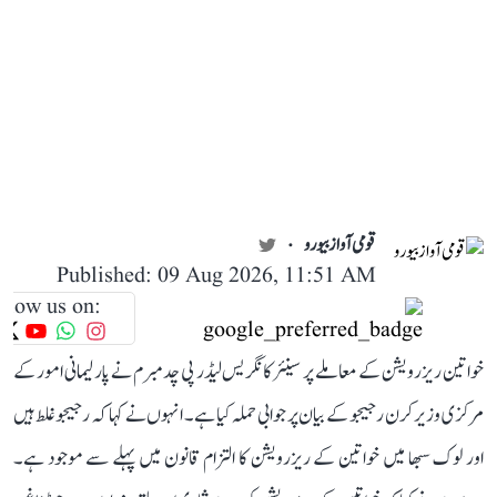
قومی آواز بیورو
Published: 09 Aug 2026, 11:51 AM
llow us on:
خواتین ریزرویشن کے معاملے پر سینئر کانگریس لیڈر پی چدمبرم نے پارلیمانی امور کے
مرکزی وزیر کرن رجیجو کے بیان پر جوابی حملہ کیا ہے۔ انہوں نے کہا کہ رجیجو غلط ہیں
اور لوک سبھا میں خواتین کے ریزرویشن کا التزام قانون میں پہلے سے موجود ہے۔