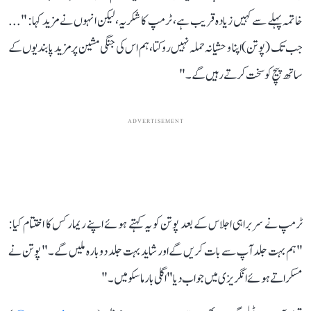
خاتمہ پہلے سے کہیں زیادہ قریب ہے، ٹرمپ کا شکریہ، لیکن انہوں نے مزید کہا: "...
جب تک (پوتن) اپنا وحشیانہ حملہ نہیں روکتا، ہم اس کی جنگی مشین پر مزید پابندیوں کے
ساتھ پیچ کو سخت کرتے رہیں گے۔"
ADVERTISEMENT
ٹرمپ نے سربراہی اجلاس کے بعد پوتن کو یہ کہتے ہوئے اپنے ریمارکس کا اختتام کیا:
"ہم بہت جلد آپ سے بات کریں گے اور شاید بہت جلد دوبارہ ملیں گے۔" پوتن نے
مسکراتے ہوئے انگریزی میں جواب دیا "اگلی بار ماسکو میں۔"