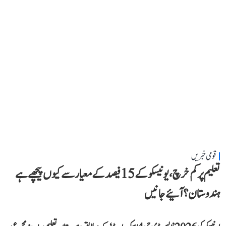
قومی خبریں
تعلیم پر کم خرچ، یونیسکو کے 15 فیصد کے معیار سے کیوں پیچھے ہے
ہندوستان؟ آئیے جانیں