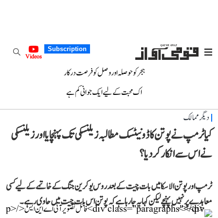
Subscription
Videos
ہجر کو حوصلہ اور وصل کو فرصت درکار
اک محبت کے لیے ایک جوانی کم ہے
دیگر ممالک
کیا ٹرمپ نے پوتن کا ڈونیٹسک مطالبہ زیلنسکی تک پہنچایا اور زیلنسکی
نے اس سے انکار کر دیا؟
ٹرمپ اور پوتن الاسکا میں بات چیت کے بعد روس یوکرین جنگ کے خاتمے کے لیے کسی
معاہدے پر نہیں پہنچے لیکن کہا یہ جا رہا ہے کہ پوتن اس بات چیت میں حاوی رہے۔