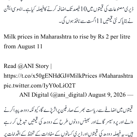
ڈیری مصنوعات کی قیمتوں میں 10 فیصد تک اضافہ کرنے کا فیصلہ کیا ہے۔ ایسوسی ایشن
نے بتایا کہ نئی قیمتیں 11 اگست سے نافذ ہوں گی۔
Milk prices in Maharashtra to rise by Rs 2 per litre
from August 11
Read
@ANI
Story |
https://t.co/x50gENHdGJ
#MilkPrices
#Maharashtra
pic.twitter.com/IyY0oLiO2T
August 9, 2026
— ANI Digital (@ani_digital)
قیمتوں میں اضافے سے ریاست بھر کے صارفین پر اثر پڑے گا، کیونکہ دودھ پیدا کرنے
والے اور پروسیسر گائے اور بھینس دونوں طرح کے دودھ کی قیمتیں تبدیل کر رہے
ہیں۔ یہ فیصلہ دودھ کی قیمتوں اور ڈیری کسانوں کے مفادات کے تحفظ کے اقدامات پر