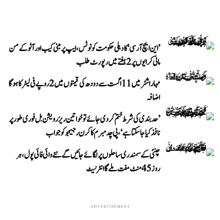
’این ایچ آر سی‘ کا دہلی حکومت کو نوٹس، ایپ پر مبنی کیب اور آٹو کے من
مانی کرایوں پر 2 ہفتے میں رپورٹ طلب
مہاراشٹر میں 11 اگست سے دودھ کی قیمتوں میں 2 روپے فی لیٹر کا ہوگا
اضافہ
’حد بندی کی شرط ختم کر دی جائے تو خواتین ریزرویشن بل فوری طور پر
نافذ کیا جا سکتا ہے‘، پی چدمبرم کا کرن رجیجو کو جواب
چنئی کے سمندری ساحلوں پر لگائے جائیں گے نئے وائی فائی پول، ہر
روز 45 منٹ مفت ملے گا انٹرنیٹ
ADVERTISEMENT