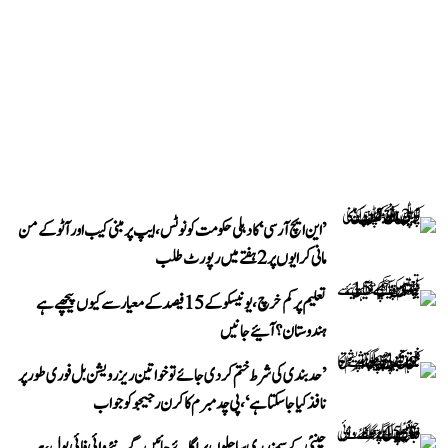
’این ایچ آر سی‘ کا دہلی حکومت کو نوٹس، ایپ پر مبنی کیب اور آٹو کے من
مانی کرایوں پر 2 ہفتے میں رپورٹ طلب
تعلیم پر کم خرچ، یونیسکو کے 15 فیصد کے معیار سے کیوں پیچھے ہے
ہندوستان؟ آئیے جانیں
’حد بندی کی شرط ختم کر دی جائے تو خواتین ریزرویشن بل فوری طور پر
نافذ کیا جا سکتا ہے‘، پی چدمبرم کا کرن رجیجو کو جواب