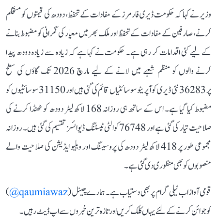
وزیر نے کہا کہ حکومت ڈیری فارمرز کے مفادات کے تحفظ، دودھ کی قیمتوں کو مستحکم
کرنے، صارفین کے مفادات کے تحفظ اور ملک بھر میں معیار کی نگرانی کو مضبوط بنانے
کے لیے کئی اقدامات کر رہی ہے۔ حکومت نے کہا ہے کہ زیادہ سے زیادہ دودھ پیدا
کرنے والوں کو منظم شعبے میں لانے کے لیے مارچ 2026 تک گاؤں کی سطح
پر 36283 نئی ڈیری کوآپریٹو سوسائٹیاں قائم کی گئی ہیں اور 31150 سوسائٹیوں کو
مضبوط کیا گیا ہے۔ اس کے ساتھ ہی روزانہ 168 لاکھ لیٹر دودھ کو ٹھنڈا کرنے کی
صلاحیت تیار کی گئی ہے اور 76748 کوالٹی ٹیسٹنگ ڈیوائسز تقسیم کی گئی ہیں۔ روزانہ
مجموعی طور پر 418 لاکھ لیٹر دودھ کی پروسیسنگ اور ویلیو ایڈیشن کی صلاحیت والے
منصوبوں کو بھی منظوری دی گئی ہے۔
قومی آواز اب ٹیلی گرام پر بھی دستیاب ہے۔ ہمارے چینل (
qaumiawaz@
)
کو جوائن کرنے کے لئے یہاں کلک کریں اور تازہ ترین خبروں سے اپ ڈیٹ رہیں۔