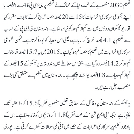
تعلیم 2030 منصوبے کے تحت دنیا کے ممالک نے تعلیم پر جی ڈی پی کا 4 سے 6 فیصد یا
اپنے مجموعی سرکاری اخراجات کا 15 سے 20 فیصد حصہ خرچ کرنے کا ہدف مقرر کیا
تھا۔ یونیسکو ان دونوں میں سے کم از کم حد کو بنیاد مانتا ہے۔ ہندوستان جی ڈی پی کے حساب
سے تعلیم پر 4.1 فیصد خرچ کر رہا ہے، یعنی اس معیار کو پورا کرتا ہے۔ لیکن مجموعی
سرکاری اخراجات میں تعلیم کا حصہ کم ہو گیا ہے۔ 2015 میں یہ 15.7 فیصد تھا، جو اب
کم ہو کر 14.2 فیصد رہ گیا ہے۔ یعنی اس معاملے میں ہندوستان یونیسکو کے 15 فیصد کے
کم از کم معیار سے 0.8 فیصد پوائنٹ پیچھے ہے۔ ہندوستان میں تعلیم سے متعلق کئی بڑے
منصوبے چل رہے ہیں۔
یونیسکو کے ہندوستانی پروفائل کے مطابق تعلیمی منصوبہ تقریباً 15.6 کروڑ طلبہ تک
پہنچتا ہے، جبکہ ’پی ایم پوشن‘ کے تحت تقریباً 11.8 کروڑ بچوں کو فائدہ ملتا ہے۔ اس کے
باوجود تعلیم پر سرکاری اخراجات کے حصے میں آئی کمی سوالات کھڑے کرتی ہے۔ پوری