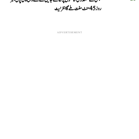
چنئی کے سمندری ساحلوں پر لگائے جائیں گے نئے وائی فائی پول، ہر
روز 45 منٹ مفت ملے گا انٹرنیٹ
ADVERTISEMENT