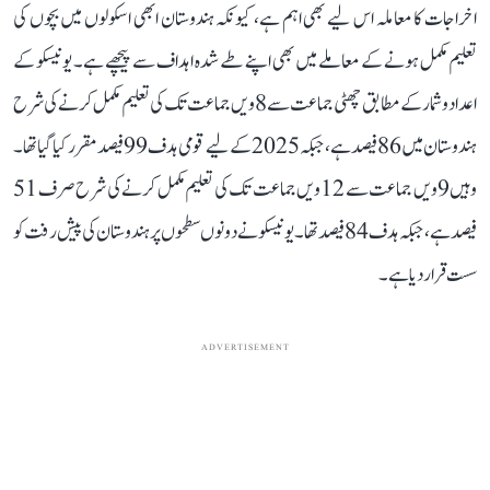
اخراجات کا معاملہ اس لیے بھی اہم ہے، کیونکہ ہندوستان ابھی اسکولوں میں بچوں کی
تعلیم مکمل ہونے کے معاملے میں بھی اپنے طے شدہ اہداف سے پیچھے ہے۔ یونیسکو کے
اعداد و شمار کے مطابق چھٹی جماعت سے 8ویں جماعت تک کی تعلیم مکمل کرنے کی شرح
ہندوستان میں 86 فیصد ہے، جبکہ 2025 کے لیے قومی ہدف 99 فیصد مقرر کیا گیا تھا۔
وہیں 9ویں جماعت سے 12ویں جماعت تک کی تعلیم مکمل کرنے کی شرح صرف 51
فیصد ہے، جبکہ ہدف 84 فیصد تھا۔ یونیسکو نے دونوں سطحوں پر ہندوستان کی پیش رفت کو
سست قرار دیا ہے۔
ADVERTISEMENT