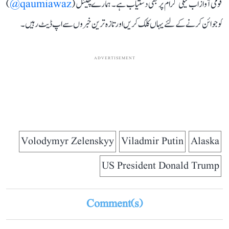
قومی آواز اب ٹیلی گرام پر بھی دستیاب ہے۔ ہمارے چینل (
qaumiawaz@
)
کو جوائن کرنے کے لئے یہاں کلک کریں اور تازہ ترین خبروں سے اپ ڈیٹ رہیں۔
ADVERTISEMENT
Volodymyr Zelenskyy
Viladmir Putin
Alaska
US President Donald Trump
Comment(s)