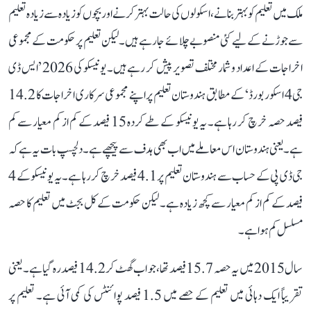
ملک میں تعلیم کو بہتر بنانے، اسکولوں کی حالت بہتر کرنے اور بچوں کو زیادہ سے زیادہ تعلیم
سے جوڑنے کے لیے کئی منصوبے چلائے جا رہے ہیں۔ لیکن تعلیم پر حکومت کے مجموعی
اخراجات کے اعداد و شمار مختلف تصویر پیش کر رہے ہیں۔ یونیسکو کی 2026 ’ایس ڈی
جی 4 اسکور بورڈ‘ کے مطابق ہندوستان تعلیم پر اپنے مجموعی سرکاری اخراجات کا 14.2
فیصد حصہ خرچ کر رہا ہے۔ یہ یونیسکو کے طے کردہ 15 فیصد کے کم از کم معیار سے کم
ہے۔ یعنی ہندوستان اس معاملے میں اب بھی ہدف سے پیچھے ہے۔ دلچسپ بات یہ ہے کہ
جی ڈی پی کے حساب سے ہندوستان تعلیم پر 4.1 فیصد خرچ کر رہا ہے۔ یہ یونیسکو کے 4
فیصد کے کم از کم معیار سے کچھ زیادہ ہے۔ لیکن حکومت کے کل بجٹ میں تعلیم کا حصہ
مسلسل کم ہوا ہے۔
سال 2015 میں یہ حصہ 15.7 فیصد تھا، جو اب گھٹ کر 14.2 فیصد رہ گیا ہے۔ یعنی
تقریباً ایک دہائی میں تعلیم کے حصے میں 1.5 فیصد پوائنٹس کی کمی آئی ہے۔ تعلیم پر