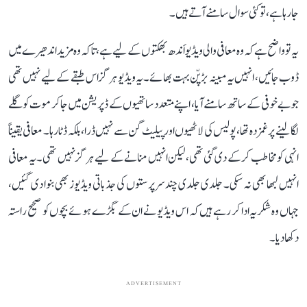
جا رہا ہے، تو کئی سوال سامنے آتے ہیں۔
یہ تو واضح ہے کہ وہ معافی والی ویڈیو اَندھ بھکتوں کے لیے ہے، تاکہ وہ مزید اندھیرے میں
ڈوب جائیں، انہیں یہ مبینہ بڑپّن بہت بھائے۔ یہ ویڈیو ہرگز اس طبقے کے لیے نہیں تھی
جو بے خوفی کے ساتھ سامنے آیا، اپنے متعدد ساتھیوں کے ڈپریشن میں جا کر موت کو گلے
لگا لینے پر غمزدہ تھا، پولیس کی لاٹھیوں اور پیلیٹ گن سے نہیں ڈرا، بلکہ ڈٹا رہا۔ معافی یقیناً
انہی کو مخاطب کر کے دی گئی تھی، لیکن انہیں منانے کے لیے ہرگز نہیں تھی۔ یہ معافی
انہیں لبھا بھی نہ سکی۔ جلدی جلدی چند سرپرستوں کی جذباتی ویڈیوز بھی بنوا دی گئیں،
جہاں وہ شکریہ ادا کر رہے ہیں کہ اس ویڈیو نے ان کے بگڑے ہوئے بچوں کو صحیح راستہ
دکھا دیا۔
ADVERTISEMENT