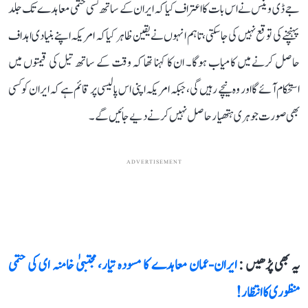
جے ڈی وینس نے اس بات کا اعتراف کیا کہ ایران کے ساتھ کسی حتمی معاہدے تک جلد
پہنچنے کی توقع نہیں کی جا سکتی، تاہم انہوں نے یقین ظاہر کیا کہ امریکہ اپنے بنیادی اہداف
حاصل کرنے میں کامیاب ہوگا۔ ان کا کہنا تھا کہ وقت کے ساتھ تیل کی قیمتوں میں
استحکام آئے گا اور وہ نیچے رہیں گی، جبکہ امریکہ اپنی اس پالیسی پر قائم ہے کہ ایران کو کسی
بھی صورت جوہری ہتھیار حاصل نہیں کرنے دیے جائیں گے۔
ADVERTISEMENT
یہ بھی پڑھیں :
ایران-عمان معاہدے کا مسودہ تیار، مجتبیٰ خامنہ ای کی حتمی
منظوری کا انتظار!