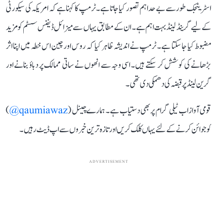
اسٹریٹجک طور سے بے حد اہم تصور کیا جاتا ہے۔ ٹرمپ کا کہنا ہے کہ امریکہ کی سیکورٹی
کے لیے گرینڈ لینڈ بہت اہم ہے۔ ان کے مطابق یہاں سے میزائل ڈیفنس سسٹم کو مزید
مضبوط کیا جا سکتا ہے۔ ٹرمپ نے اندیشہ ظاہر کیا کہ روس اور چین اس خطہ میں اپنا اثر
بڑھانے کی کوشش کر سکتے ہیں۔ اسی وجہ سے انھوں نے ساتی ممالک پر دباؤ بنانے اور
گرین لینڈ پر قبضہ کی دھمکی دی تھی۔
قومی آواز اب ٹیلی گرام پر بھی دستیاب ہے۔ ہمارے چینل (
qaumiawaz@
)
کو جوائن کرنے کے لئے یہاں کلک کریں اور تازہ ترین خبروں سے اپ ڈیٹ رہیں۔
ADVERTISEMENT