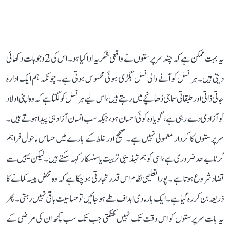
یہ بہت ممکن ہے کہ چند سرپرستوں نے واقعی شکریہ ادا کیا ہو۔ اس کی 2 وجوہات دکھائی
دیتی ہیں۔ ہر نسل کو آنے والی نسل بگڑی ہوئی محسوس ہوتی ہے۔ چونکہ ہم ایک ادارہ
جاتی ذاتی اور طبقاتی سماجی ڈھانچے میں رہتے ہیں، اس لیے ہر نسل کو لگتا ہے کہ وہ اپنی اولاد
کو آزادی دے رہی ہے، گویا وہ کوئی احسان ہو، جبکہ سب انسان آزاد ہی پیدا ہوتے ہیں۔
سرپرستوں کا کردار معمولی نہیں ہے۔ صحیح اور غلط کے بارے میں حساس ماحول فراہم
کرنا بے حد ضروری ہے، اسی کو ہم تہذیبی تربیت یا سنسکار کہہ سکتے ہیں۔ لیکن یہیں سے
تضاد شروع ہوتا ہے۔ پورا تعلیمی نظام اس قدر تجارتی ہو چکا ہے کہ وہ محض پیسہ کمانے کا
ذریعہ بن کر رہ گیا ہے۔ ایک بار مادی اہداف طے ہو جائیں تو حساسیت باقی نہیں رہتی۔ پھر
یہ بات سرپرستوں کو اس وقت تک نہیں کھٹکتی جب تک سب کچھ ان کی مرضی کے