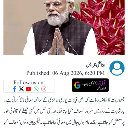
میناکشی نٹراجن
Published: 06 Aug 2026, 6:20 PM
Follow us on:
جمہوریت کا تقاضہ رہا ہے کہ اعلیٰ قیادت پوری عاجزی کے ساتھ معافی مانگا کرتی ہے۔
بادشاہت کے دور میں ضرور ’معاف‘ کیا جاتا تھا۔ عدالتی عمل میں کسی فیصلے کو قانونی طور
پر معطل کیا جاتا ہے، جسے عام بول چال میں معافی کہا جاتا ہے۔ لیکن اِن دنوں ’معاف‘ کیا