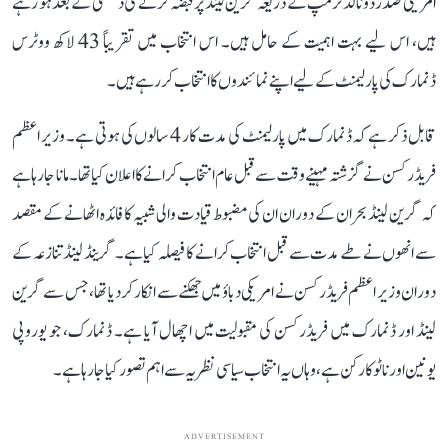
امریکی صدر ڈونالڈ ٹرمپ کے ذریعہ گرین لینڈ پر قبضہ کرنے کی دھمکی کے بعد ہو رہے
ہیں، اس لیے بہت اہمیت کے حامل ہیں۔ اس انتخاب میں تقریباً 43 لاکھ ووٹرس
ڈنمارک کی پارلیمنٹ کے لیے اپنے نمائندوں کا انتخاب کر رہے ہیں۔
قابل ذکر ہے کہ ڈنمارک میں پارلیمنٹ کی مدت کار 4 سالوں کی ہوتی ہے۔ وزیر اعظم
فریڈرکسن نے گزشتہ مہینے وقت سے قبل عام انتخاب کرانے کا اعلان کیا تھا۔ مانا جا رہا ہے
کہ گرین لینڈ بحران کے دوران ان کی مضبوط قیادت والی شبیہ کا فائدہ اٹھانے کے مقصد
سے انھوں نے طے مدت سے قبل انتخاب کرانے کا فیصلہ کیا ہے۔ گرینڈ لینڈ تنازعہ کے
دوران وزیر اعظم فریڈرکسن نے امریکی دباؤ میں جھکنے سے انکار کر دیا تھا، جس سے گرین
لینڈ اور ڈنمارک میں فریڈرکسن کی مقبولیت میں اچھال آیا ہے۔ ڈنمارک، جو یوروپی
یونین اور ناٹو کا رکن ہے، وہاں یہ انتخاب سیاسی نظریہ سے اہم تصور کیا جا رہا ہے۔
ADVERTISEMENT