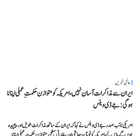
عالمی خبریں
ایران سے مذاکرات آسان نہیں، امریکہ کو متوازن حکمتِ عملی اپنانا
ہوگی: جے ڈی وینس
امریکی نائب صدر جے ڈی وینس نے کہا کہ ایران کے ساتھ مذاکرات طویل اور پیچیدہ
ہوں گے، اس لیے امریکہ کو فوجی، معاشی اور سفارتی سطح پر متوازن حکمتِ عملی اپنانا