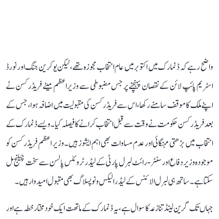
واضح رہے کہ ڈنمارک میں اکتوبر میں عام انتخاب مجوزہ تھے، لیکن یوکرین جنگ اور نورڈ
اسٹریم پائپ لائن کے نقصان پہنچنے پر جس مضبوطی سے وزیر اعظم میٹے فریڈرکسن نے
اپنے ملک کا موقف سامنے رکھا، اس سے فریڈرکسن کی مقبولیت میں اضافہ ہوا، جس کے
بعد فریڈرکسن حکومت نے وقت سے قبل انتخاب کرانے کا فیصلہ کیا۔ ویسے ڈنمارک کے
انتخاب میں بڑھتی مہنگائی اور عدم مساوات بھی اہم ایشوز ہیں۔ وزیر اعظم فریڈرکسن کو
موجودہ وزیر دفاع اور سنٹر-رائٹ لبرل پارٹی کے لیڈر ٹروئلس پالسن سے سخت چیلنج مل
سکتا ہے۔ ساتھ ہی لبرل الائنس کے لیڈر الیکس ونوپسلاگ بھی مقبول امیدوار ہیں۔
جہاں تک گرین لینڈ تنازعہ کا سوال ہے، یہ ڈنمارک کے ماتھت ایک خود مختار خطہ ہے اور