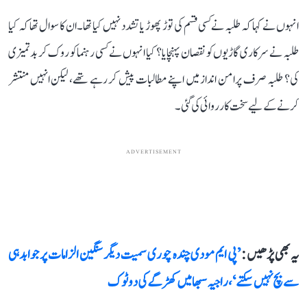
انہوں نے کہا کہ طلبہ نے کسی قسم کی توڑ پھوڑ یا تشدد نہیں کیا تھا۔ ان کا سوال تھا کہ کیا
طلبہ نے سرکاری گاڑیوں کو نقصان پہنچایا؟ کیا انہوں نے کسی رہنما کو روک کر بدتمیزی
کی؟ طلبہ صرف پرامن انداز میں اپنے مطالبات پیش کر رہے تھے، لیکن انہیں منتشر
کرنے کے لیے سخت کارروائی کی گئی۔
ADVERTISEMENT
یہ بھی پڑھیں :
’پی ایم مودی چندہ چوری سمیت دیگر سنگین الزامات پر جوابدہی
سے بچ نہیں سکتے‘، راجیہ سبھا میں کھڑگے کی دو ٹوک