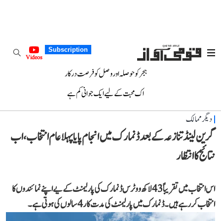
Subscription
Videos
ہجر کو حوصلہ اور وصل کو فرصت درکار
اک محبت کے لیے ایک جوانی کم ہے
دیگر ممالک
گرین لینڈ تنازعہ کے بعد ڈنمارک میں انجام پایا پہلا عام انتخاب، اب
نتائج کا انتظار
اس انتخاب میں تقریباً 43 لاکھ ووٹرس ڈنمارک کی پارلیمنٹ کے یے اپنے نمائندوں کا
انتخاب کر رہے ہیں۔ ڈنمارک میں پارلیمنٹ کی مدت کار 4 سالوں کی ہوتی ہے۔