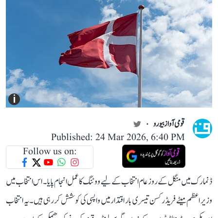
i
قومی آواز بیورو
Published: 24 Mar 2026, 6:40 PM
Follow us on:
ڈنمارک میں منگل کے روز عام انتخاب کے لیے ووٹنگ کا عمل انجام پایا۔ اس انتخاب میں
وزیر اعظم میٹے فریڈرکسن تیسری بار اقتدار میں واپسی کی کوشش کر رہی ہیں۔ یہ انتخاب