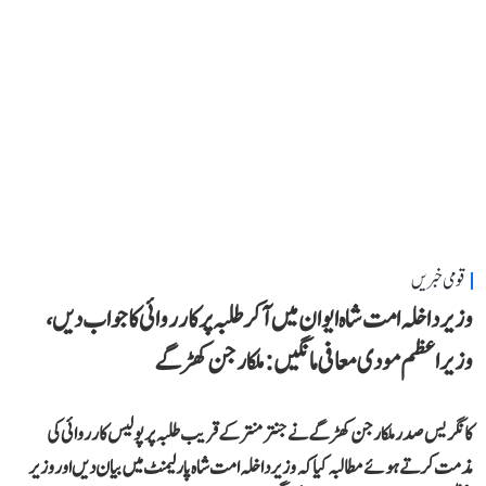
قومی خبریں
وزیر داخلہ امت شاہ ایوان میں آ کر طلبہ پر کارروائی کا جواب دیں،
وزیر اعظم مودی معافی مانگیں: ملکارجن کھڑگے
کانگریس صدر ملکارجن کھڑگے نے جنتر منتر کے قریب طلبہ پر پولیس کارروائی کی
مذمت کرتے ہوئے مطالبہ کیا کہ وزیر داخلہ امت شاہ پارلیمنٹ میں بیان دیں اور وزیر