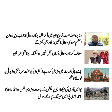
وزیر داخلہ امت شاہ ایوان میں آ کر طلبہ پر کارروائی کا جواب دیں، وزیر
اعظم مودی معافی مانگیں: ملکارجن کھڑگے
معاف کرنا اور معافی یکساں عمل نہیں ہو سکتا... میناکشی نٹراجن
بامبے ہائی کورٹ میں ہڑتال کر رہے ڈاکٹروں کی سخت سرزنش، ڈیوٹی پر
لوٹنے کا حکم
یو ایس آرمی کی ٹیکنالوجی پریکٹس کے باعث ایئر ایمبولنس ہوا تھا حادثہ کا
شکار! ’جی پی ایس جیمنگ‘ پر اٹھے سوال