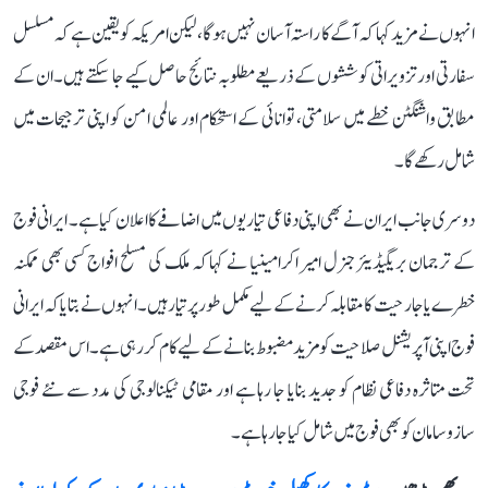
انہوں نے مزید کہا کہ آگے کا راستہ آسان نہیں ہوگا، لیکن امریکہ کو یقین ہے کہ مسلسل
سفارتی اور تزویراتی کوششوں کے ذریعے مطلوبہ نتائج حاصل کیے جا سکتے ہیں۔ ان کے
مطابق واشنگٹن خطے میں سلامتی، توانائی کے استحکام اور عالمی امن کو اپنی ترجیحات میں
شامل رکھے گا۔
دوسری جانب ایران نے بھی اپنی دفاعی تیاریوں میں اضافے کا اعلان کیا ہے۔ ایرانی فوج
کے ترجمان بریگیڈیئر جنرل امیر اکرامینیا نے کہا کہ ملک کی مسلح افواج کسی بھی ممکنہ
خطرے یا جارحیت کا مقابلہ کرنے کے لیے مکمل طور پر تیار ہیں۔ انہوں نے بتایا کہ ایرانی
فوج اپنی آپریشنل صلاحیت کو مزید مضبوط بنانے کے لیے کام کر رہی ہے۔ اس مقصد کے
تحت متاثرہ دفاعی نظام کو جدید بنایا جا رہا ہے اور مقامی ٹیکنالوجی کی مدد سے نئے فوجی
سازوسامان کو بھی فوج میں شامل کیا جا رہا ہے۔