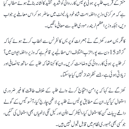
منتر کے قریب طلبہ پر ہوئی پولیس کارروائی کو شدید تنقید کا نشانہ بناتے ہوئے مطالبہ کیا
ہے کہ مرکزی وزیر داخلہ امت شاہ خود پارلیمنٹ میں حاضر ہو کر اس معاملے پر جواب
دیں، جبکہ وزیر اعظم نریندر مودی طلبہ سے معافی مانگیں۔
کانگریس صدر کھڑگے نے جمعرات کو پریس کانفرنس سے خطاب کرتے ہوئے کہا کہ
گزشتہ 15 دن سے پورا حزبِ اختلاف اس مطالبے پر قائم ہے کہ وزیر داخلہ ایوان میں آ
کر طلبہ پر ہوئی کارروائی کی وضاحت کریں۔ ان کا کہنا تھا کہ طلبہ کے ساتھ ناانصافی اور
زیادتی ہوئی ہے، جسے نظر انداز نہیں کیا جا سکتا۔
کھڑگے نے کہا کہ پرامن احتجاج کرنے والے طلبہ کے خلاف طاقت کا غیر ضروری
استعمال کیا گیا۔ ان کے مطابق پولیس نے طلبہ پر لاٹھی چارج کیا، آنسو گیس کے گولے
داغے، پیلٹ گن کا استعمال کیا، الیکٹرک بیٹن اور کیل لگی لاٹھیاں بھی استعمال کی گئیں،
جو کسی بھی جمہوری نظام میں قابل قبول نہیں ہیں۔