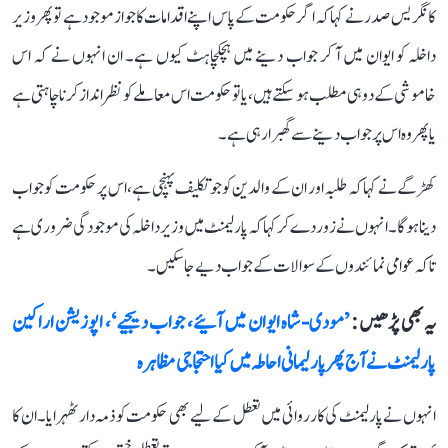
کانگریس صدر نے کہا کہ اگر حکومت کے پاس اپنے اقدامات کا جواز موجود ہے تو پھر وزیر
داخلہ کو ایوان میں آ کر جواب دینے میں ہچکچاہٹ کیوں ہے۔ ان انہوں نے کہ اس
خاموشی کے دو ہی مطلب ہو سکتے ہیں، یا تو حکومت اس معاملے کو نظر انداز کرنا چاہتی ہے
یا پھر وہ اس پر جواب دینے سے گھبرا رہی ہے۔
کھڑگے نے کہا کہ طلبہ اور ان کے والدین کو جو تکلیف پہنچی ہے، اس پر حکومت کو جواب
دینا ہوگا۔ انہوں نے زور دے کر کہا کہ پارلیمنٹ میں وزیر داخلہ کی موجودگی ضروری ہے
تاکہ عوامی نمائندوں کے سوالات کے جواب دیے جا سکیں۔
یہ بھی پڑھیں :
’مودی-شاہ ایوان میں آئیے، جواب دیجیے‘، اپوزیشن اراکین
پارلیمنٹ نے آج پھر پارلیمانی احاطہ میں کیا احتجاجی مظاہرہ
انہوں نے پارلیمنٹ کی کارروائی میں تعطل کے لیے بھی حکومت کو ذمہ دار ٹھہرایا۔ ان کا