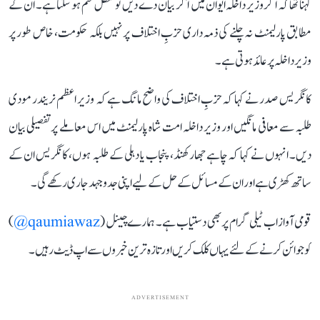
کہنا تھا کہ اگر وزیر داخلہ ایوان میں آ کر بیان دے دیں تو تعطل ختم ہو سکتا ہے۔ ان کے
مطابق پارلیمنٹ نہ چلنے کی ذمہ داری حزبِ اختلاف پر نہیں بلکہ حکومت، خاص طور پر
وزیر داخلہ پر عائد ہوتی ہے۔
کانگریس صدر نے کہا کہ حزبِ اختلاف کی واضح مانگ ہے کہ وزیر اعظم نریندر مودی
طلبہ سے معافی مانگیں اور وزیر داخلہ امت شاہ پارلیمنٹ میں اس معاملے پر تفصیلی بیان
دیں۔ انہوں نے کہا کہ چاہے جھارکھنڈ، پنجاب یا دہلی کے طلبہ ہوں، کانگریس ان کے
ساتھ کھڑی ہے اور ان کے مسائل کے حل کے لیے اپنی جدوجہد جاری رکھے گی۔
قومی آواز اب ٹیلی گرام پر بھی دستیاب ہے۔ ہمارے چینل (
qaumiawaz@
)
کو جوائن کرنے کے لئے یہاں کلک کریں اور تازہ ترین خبروں سے اپ ڈیٹ رہیں۔
ADVERTISEMENT