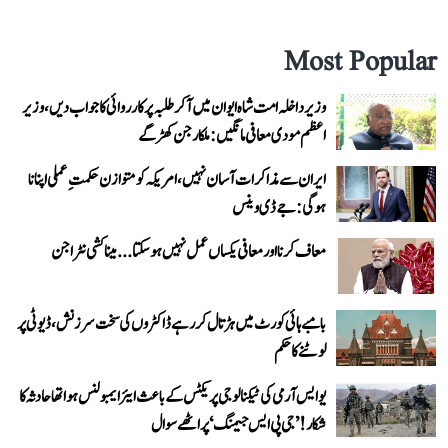
Most Popular
وزیر داخلہ امت شاہ ایوان میں آ کر طلبہ پر کارروائی کا جواب دیں، وزیر
اعظم مودی معافی مانگیں: ملکارجن کھڑگے
ایران سے مذاکرات آسان نہیں، امریکہ کو متوازن حکمتِ عملی اپنانا
ہوگی: جے ڈی وینس
معاف کرنا اور معافی یکساں عمل نہیں ہو سکتا... میناکشی نٹراجن
بامبے ہائی کورٹ میں ہڑتال کر رہے ڈاکٹروں کی سخت سرزنش، ڈیوٹی پر
لوٹنے کا حکم
یو ایس آرمی کی ٹیکنالوجی پریکٹس کے باعث ایئر ایمبولنس ہوا تھا حادثہ کا
شکار! ’جی پی ایس جیمنگ‘ پر اٹھے سوال