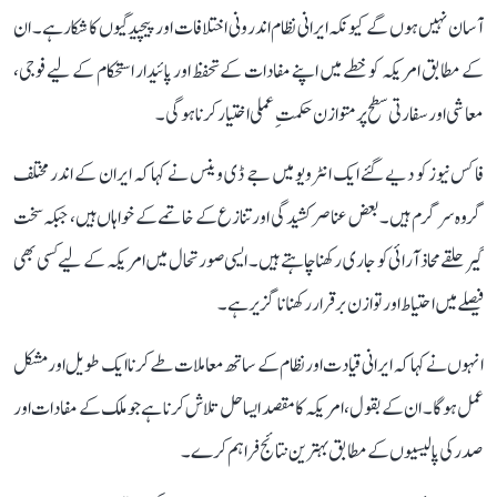
آسان نہیں ہوں گے کیونکہ ایرانی نظام اندرونی اختلافات اور پیچیدگیوں کا شکار ہے۔ ان
کے مطابق امریکہ کو خطے میں اپنے مفادات کے تحفظ اور پائیدار استحکام کے لیے فوجی،
معاشی اور سفارتی سطح پر متوازن حکمتِ عملی اختیار کرنا ہوگی۔
فاکس نیوز کو دیے گئے ایک انٹرویو میں جے ڈی وینس نے کہا کہ ایران کے اندر مختلف
گروہ سرگرم ہیں۔ بعض عناصر کشیدگی اور تنازع کے خاتمے کے خواہاں ہیں، جبکہ سخت
گیر حلقے محاذ آرائی کو جاری رکھنا چاہتے ہیں۔ ایسی صورتحال میں امریکہ کے لیے کسی بھی
فیصلے میں احتیاط اور توازن برقرار رکھنا ناگزیر ہے۔
انہوں نے کہا کہ ایرانی قیادت اور نظام کے ساتھ معاملات طے کرنا ایک طویل اور مشکل
عمل ہوگا۔ ان کے بقول، امریکہ کا مقصد ایسا حل تلاش کرنا ہے جو ملک کے مفادات اور
صدر کی پالیسیوں کے مطابق بہترین نتائج فراہم کرے۔