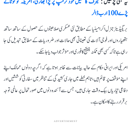
یہ بھی پڑھیں :
ٹیرف کا کھیل خود ٹرمپ پر پڑا بھاری، امریکہ کو لوٹانے
پڑے 100 ارب ڈالر
بریگیڈیئر جنرل اکرامینیا کے مطابق نئی عسکری صلاحیتوں کے حصول کے ساتھ ساتھ
ہتھیاروں اور فوجی آلات کی تعیناتی بھی حالات اور ضروریات کے مطابق تبدیل کی جا
رہی ہے تاکہ کسی بھی ممکنہ چیلنج کا فوری اور مؤثر جواب دیا جا سکے۔
امریکی اور ایرانی حکام کے حالیہ بیانات سے ظاہر ہوتا ہے کہ اگرچہ دونوں ممالک اپنے
اپنے مؤقف پر قائم ہیں، تاہم خطے میں جاری کشیدگی کے تناظر میں سفارتی کوششیں اور
دفاعی تیاریاں بیک وقت جاری ہیں، جس سے آئندہ دنوں میں صورتحال پر عالمی توجہ
برقرار رہنے کا امکان ہے۔
ADVERTISEMENT