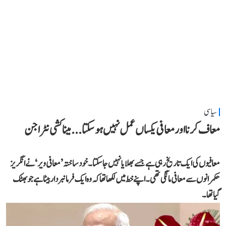
سیاسی
معاف کرنا اور معافی یکساں عمل نہیں ہو سکتا... میناکشی نٹراجن
معافیوں کی ایک تاریخ رہی ہے جسے بھلایا نہیں جا سکتا۔ خود ساختہ ’معافی ویر‘ نے انگریز
حکمرانوں سے معافی مانگی تھی۔ اپنے خط میں لکھا تھا کہ وہ ایک فرمانبردار بیٹا ہے جو بھٹک
گیا تھا۔