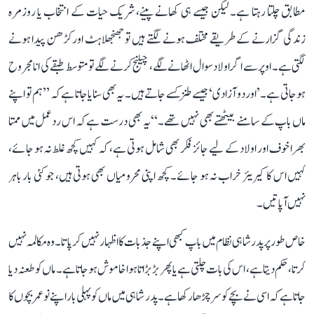
مطابق چلتا رہتا ہے۔ لیکن جیسے ہی کھانے پینے، شریک حیات کے انتخاب یا روزمرہ
زندگی گزارنے کے طریقے مختلف ہونے لگتے ہیں تو جھنجھلاہٹ اور کڑھن پیدا ہونے
لگتی ہے۔ اوپر سے اگر اولاد سوال اٹھانے لگے، چیلنج کرنے لگے تو متوسط طبقے کی انا مجروح
ہو جاتی ہے۔’اور دو آزادی‘ جیسے طنز کسے جاتے ہیں۔ یہ بھی سنایا جاتا ہے کہ ’’ہم تو اپنے
ماں باپ کے سامنے بیٹھتے بھی نہیں تھے۔‘‘ یہ بھی درست ہے کہ اس ردعمل میں ممتا
بھرا خوف اور اولاد کے لیے جائز فکر بھی شامل ہوتی ہے، کہ کہیں کچھ غلط نہ ہو جائے،
کہیں اس کا کیریئر خراب نہ ہو جائے۔ کچھ اپنی محرومیاں بھی ہوتی ہیں، جو کئی بار باہر
نہیں آ پاتیں۔
خاص طور پر پدر شاہی نظام میں باپ کبھی اپنے جذبات کا اظہار نہیں کر پاتا۔ وہ مکالمہ نہیں
کرتا، حکم دیتا ہے، اس کی بات چلتی ہے یا پھر بڑبڑاتا ہوا خاموش ہو جاتا ہے۔ ماں کو طعنہ دیا
جاتا ہے کہ اسی نے بچے کو سر چڑھا رکھا ہے۔ پدر شاہی میں ماں کو پہلی بار اپنے نو عمر بچوں کا