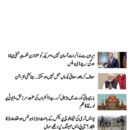
ایران سے مذاکرات آسان نہیں، امریکہ کو متوازن حکمتِ عملی اپنانا
ہوگی: جے ڈی وینس
معاف کرنا اور معافی یکساں عمل نہیں ہو سکتا... میناکشی نٹراجن
بامبے ہائی کورٹ میں ہڑتال کر رہے ڈاکٹروں کی سخت سرزنش، ڈیوٹی پر
لوٹنے کا حکم
یو ایس آرمی کی ٹیکنالوجی پریکٹس کے باعث ایئر ایمبولنس ہوا تھا حادثہ کا
شکار! ’جی پی ایس جیمنگ‘ پر اٹھے سوال