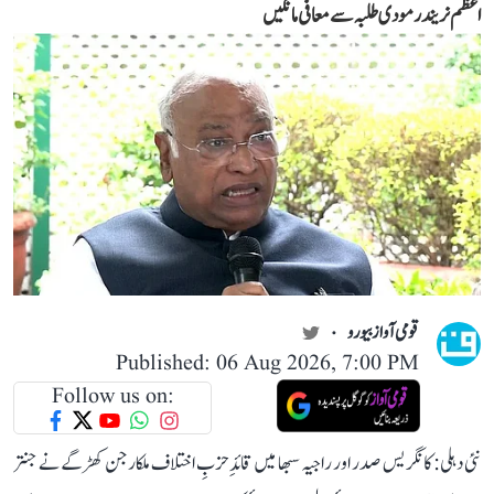
اعظم نریندر مودی طلبہ سے معافی مانگیں
قومی آواز بیورو
Published: 06 Aug 2026, 7:00 PM
Follow us on:
نئی دہلی: کانگریس صدر اور راجیہ سبھا میں قائدِ حزبِ اختلاف ملکارجن کھڑگے نے جنتر