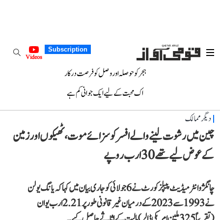
Subscription
Videos
ہجر کو حوصلہ اور وصل کو فرصت درکار
اک محبت کے لیے ایک جوانی کم ہے
دیگر ممالک
چین میں رشوت لینے والے افسر کو سزائے موت، ٹھیکوں اور زمین
کے عوض لیے تھے 30 ارب روپے
چانگژو انٹرمیڈیٹ پیپلز کورٹ نے 6 جولائی کو جاری بیان میں کہا کہ یانگ یولن
نے 1993 سے 2023 کے درمیان غیر قانونی طور پر 2.21 ارب یوان
(تقریباً 325 ملین امریکی ڈالر) مالیت کے اثاثے حاصل کیے۔