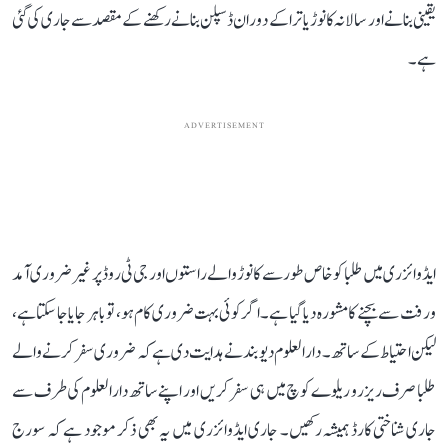
یقینی بنانے اور سالانہ کانوڑ یاترا کے دوران ڈسپلن بنانے رکھنے کے مقصد سے جاری کی گئی
ہے۔
ADVERTISEMENT
ایڈوائزری میں طلبا کو خاص طور سے کانوڑ والے راستوں اور جی ٹی روڈ پر غیر ضروری آمد
و رفت سے بچنے کا مشورہ دیا گیا ہے۔ اگر کوئی بہت ضروری کام ہو، تو باہر جایا جا سکتا ہے،
لیکن احتیاط کے ساتھ۔ دارالعلوم دیوبند نے ہدایت دی ہے کہ ضروری سفر کرنے والے
طلبا صرف ریزرو ریلوے کوچ میں ہی سفر کریں اور اپنے ساتھ دارالعلوم کی طرف سے
جاری شناختی کارڈ ہمیشہ رکھیں۔ جاری ایڈوائزری میں یہ بھی ذکر موجود ہے کہ سورج