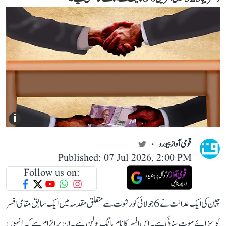
i
قومی آواز بیورو
Published: 07 Jul 2026, 2:00 PM
Follow us on:
چین کی ایک عدالت نے 6 جولائی کو رشوت سے متعلق مقدمہ میں ایک سابق مقامی افسر
کو سزائے موت سنائی ہے۔ اس افسر کا نام یانگ یولن ہے۔ ان پر الزام ہے کہ انہوں