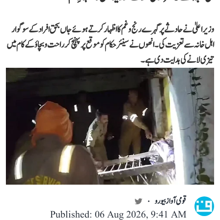
وزیر اعلیٰ نے حادثے پر گہرے رنج و غم کا اظہار کرتے ہوئے جاں بحق افراد کے سوگوار
اہل خانہ سے تعزیت کی۔ انھوں نے سینئر حکام کو موقع پر پہنچ کر راحت و بچاؤ کے کام میں
تیزی لانے کی ہدایت دی ہے۔
قومی آواز بیورو
Published: 06 Aug 2026, 9:41 AM