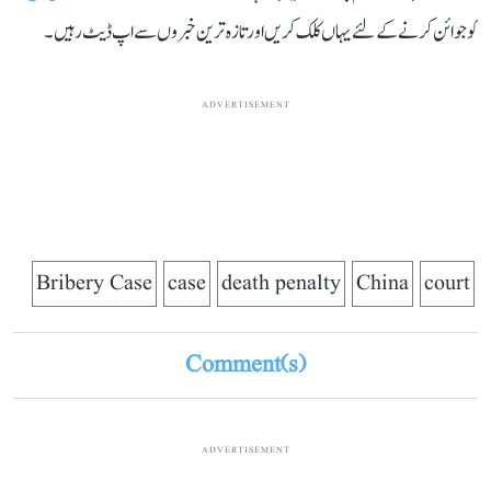
کو جوائن کرنے کے لئے یہاں کلک کریں اور تازہ ترین خبروں سے اپ ڈیٹ رہیں۔
ADVERTISEMENT
Bribery Case
case
death penalty
China
court
Comment(s)
ADVERTISEMENT