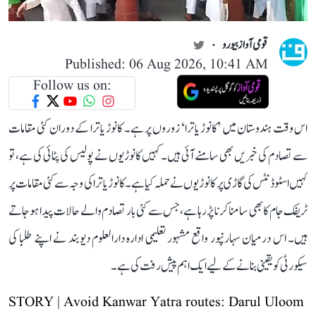
قومی آواز بیورو
Published: 06 Aug 2026, 10:41 AM
Follow us on:
اس وقت ہندوستان میں ’کانوڑ یاترا‘ زوروں پر ہے۔ کانوڑ یاترا کے دوران کئی مقامات
سے تصادم کی خبریں بھی سامنے آئی ہیں۔ کہیں کانوڑیوں نے پولیس کی پٹائی کی ہے، تو
کہیں اسٹوڈنٹس کی گاڑی پر کانوڑیوں نے حملہ کیا ہے۔ کانوڑ یاترا کی وجہ سے کئی مقامات پر
ٹریفک جام کا بھی سامنا کرنا پڑ رہا ہے، جس سے کئی بار تصادم والے حالات پیدا ہو جاتے
ہیں۔ اس درمیان سہارنپور واقع مشہور تعلیمی ادارہ دارالعلوم دیوبند نے اپنے طلبا کی
سیکورٹی کو یقینی بنانے کے لیے ایک اہم پیش رفت کی ہے۔
STORY | Avoid Kanwar Yatra routes: Darul Uloom