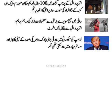
اتر پردیش کے پرتاپ گڑھ میں 100 سال قدیم مکان منہدم، ایک ہی
کنبہ کے 6 افراد کی موت، وزیر اعلیٰ کا اظہارِ غم
دہلی میں صبح سویرے بارش سے معمولات زندگی درہم برہم،
اترپردیش سے بنگال تک الرٹ
ٹرمپ کی سیکورٹی میں ہوئی بڑی چوک، امریکی صدر کے ہیلی کاپٹر اور
مسافر طیارہ میں ہو سکتی تھی ٹکر
ADVERTISEMENT