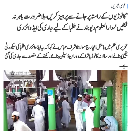
قومی خبریں
’کانوڑیوں کے راستہ پر جانے سے پرہیز کریں، بلاضرورت باہر نہ
نکلیں‘، دارالعلوم دیوبند نے طلبا کے لیے جاری کی ایڈوائزری
تحریری حکم میں ہاسٹل انچارج مولانا اشرف عباس نے کہا کہ یہ ایڈوائزری طلبا کی سیکورٹی
یقینی بنانے اور سالانہ کانوڑ یاترا کے دوران ڈسپلن بنائے رکھنے کے مقصد سے جاری کی گئی
ہے۔