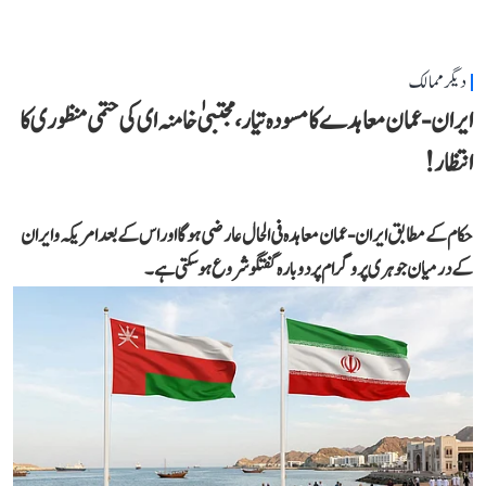
دیگر ممالک
ایران-عمان معاہدے کا مسودہ تیار، مجتبیٰ خامنہ ای کی حتمی منظوری کا
انتظار!
حکام کے مطابق ایران-عمان معاہدہ فی الحال عارضی ہوگا اور اس کے بعد امریکہ و ایران
کے درمیان جوہری پروگرام پر دوبارہ گفتگو شروع ہو سکتی ہے۔