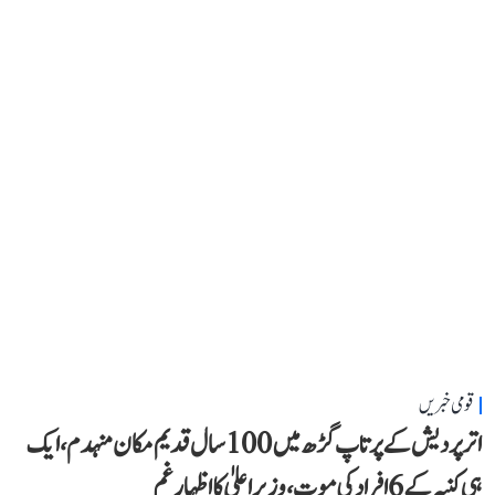
قومی خبریں
اتر پردیش کے پرتاپ گڑھ میں 100 سال قدیم مکان منہدم، ایک
ہی کنبہ کے 6 افراد کی موت، وزیر اعلیٰ کا اظہارِ غم