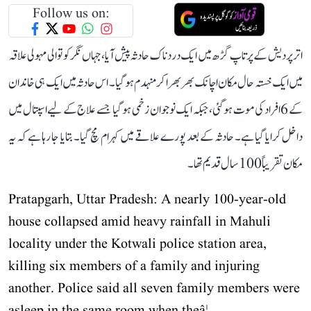
Follow us on:
اتر پردیش کے پرتاپ گڑھ میں ایک دردناک حادثہ پیش آیا، جہاں نگر کوتوالی مہولی علاقہ
میں ایک خستہ حال مکان اچانک بھربھرا کر منہدم ہو گیا۔ اس حادثہ میں ایک ہی خاندان
کے 6 افراد کی موت ہو گئی، جبکہ ایک نوجوان زخمی ہو گیا جسے علاج کے لیے اسپتال میں
داخل کرایا گیا ہے۔ حادثہ کے بعد پورے علاقے میں کہرام مچ گیا۔ بتایا جا رہا ہے کہ یہ
مکان تقریباً 100 سال قدیم تھا۔
Pratapgarh, Uttar Pradesh: A nearly 100-year-old
house collapsed amid heavy rainfall in Mahuli
locality under the Kotwali police station area,
killing six members of a family and injuring
another. Police said all seven family members were