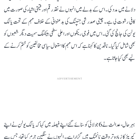
دلانے میں مدد کی۔ اس کے بدلے میں انہوں نے نقد رقم اور قیمتی اشیاء کی صورت میں
کافی رشوت لی ہے۔ چینی صدر شی جنپنگ کی بدعنوانی کے خلاف مہم کے تحت یانگ
یولن کی جانچ کی گئی۔ اس میں فوجی رینکوں اور اعلی سطحی بینکنگ سمیت دیگر شعبوں کو
بھی شامل کیا گیا۔ ناقدین کا کہنا ہے کہ اس مہم کا استعمال سیاسی مخالفین کو ختم کرنے کے
لیے بھی کیا جاتا ہے۔
ADVERTISEMENT
بہرحال، عدالت نے 6 جولائی کو سنائے گئے اپنے فیصلہ میں کہا کہ یانگ یولن نے اپنے
کیریئر کا زیادہ تر وقت نانجنگ میں گزارا ہے۔ انہوں نے سنگین جرم کیا تھا، جس سے