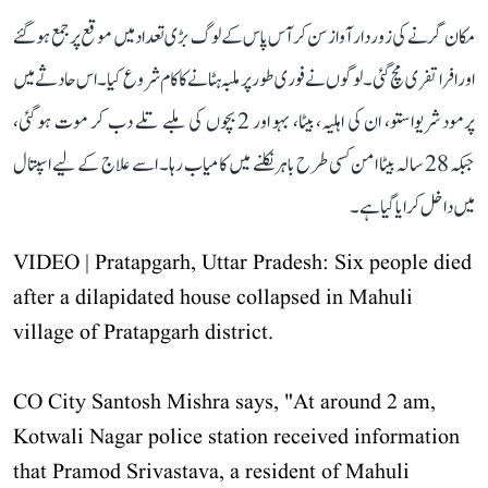
مکان گرنے کی زور دار آواز سن کر آس پاس کے لوگ بڑی تعداد میں موقع پر جمع ہو گئے
اور افرا تفری مچ گئی۔ لوگوں نے فوری طور پر ملبہ ہٹانے کا کام شروع کیا۔ اس حادثے میں
پرمود شریواستو، ان کی اہلیہ، بیٹا، بہو اور 2 بچوں کی ملبے تلے دب کر موت ہو گئی،
جبکہ 28 سالہ بیٹا امن کسی طرح باہر نکلنے میں کامیاب رہا۔ اسے علاج کے لیے اسپتال
میں داخل کرایا گیا ہے۔
VIDEO | Pratapgarh, Uttar Pradesh: Six people died
after a dilapidated house collapsed in Mahuli
village of Pratapgarh district.
CO City Santosh Mishra says, "At around 2 am,
Kotwali Nagar police station received information
that Pramod Srivastava, a resident of Mahuli