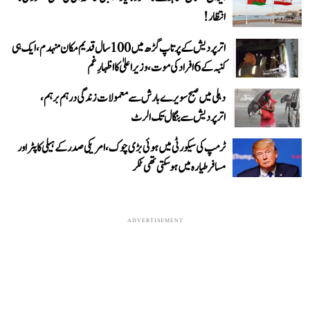
انتظار!
اتر پردیش کے پرتاپ گڑھ میں 100 سال قدیم مکان منہدم، ایک ہی
کنبہ کے 6 افراد کی موت، وزیر اعلیٰ کا اظہارِ غم
دہلی میں صبح سویرے بارش سے معمولات زندگی درہم برہم،
اترپردیش سے بنگال تک الرٹ
ٹرمپ کی سیکورٹی میں ہوئی بڑی چوک، امریکی صدر کے ہیلی کاپٹر اور
مسافر طیارہ میں ہو سکتی تھی ٹکر
ADVERTISEMENT