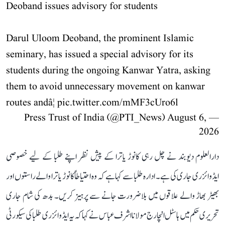
Deoband issues advisory for students
Darul Uloom Deoband, the prominent Islamic
seminary, has issued a special advisory for its
students during the ongoing Kanwar Yatra, asking
them to avoid unnecessary movement on kanwar
routes andâ¦
pic.twitter.com/mMF3cUro6l
August 6,
— Press Trust of India (@PTI_News)
2026
دارالعلوم دیوبند نے چل رہی کانوڑ یاترا کے پیش نظر اپنے طلبا کے لیے خصوصی
ایڈوائزری جاری کی ہے۔ ادارہ طلبا سے کہا ہے کہ وہ احتیاطاً کانوڑ یاترا والے راستوں اور
بھیڑ بھاڑ والے علاقوں میں بلاضرورت جانے سے پرہیز کریں۔ بدھ کی شام جاری
تحریری حکم میں ہاسٹل انچارج مولانا اشرف عباس نے کہا کہ یہ ایڈوائزری طلبا کی سیکورٹی