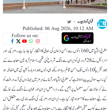
قومی آواز بیورو
Published: 06 Aug 2026, 10:12 AM
Follow us on:
مغربی ایشیا میں 160 دنوں سے امن و امان کی بحالی کا انتظار کیا جا رہا ہے۔ امریکہ اور
اسرائیل نے 28 فروری کو ایران سے جنگ شروع کی تھی۔ اسلام آباد میں معاہدے کے
بعد تقریباً 10 دنوں تک امن قائم رہا، اور کچھ ہی دنوں بعد دوبارہ کشیدگی میں اضافہ ہو
گیا۔ اب سوال یہ پیدا ہوتا ہے کہ مغربی ایشیا اور آبنائے ہرمز میں جہازوں کی آمد و رفت کو
لے کر حالات کب معمول پر آئیں گے۔ در اصل ایران اور عمان نے جنگ کے خاتمے
کے لیے معاہدے کا مسودہ تیار کیا ہے۔ ایران اور امریکہ کی جنگ بندی سے متعلق اس
معاہدے کو اب حتمی منظوری کا انتظار ہے۔ اس معاہدہ کے بعد عالمی سطح پر تیل کی سپلائی