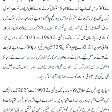
نے 30 برس تک اپنے عہدے کا ناجائز استعمال کرتے ہوئے کافی زیادہ رشوت وصول
کی۔ یانگ یولن چین کے مشرقی ساحل پر واقع چانگژو صوبے کی راجدھانی نانجنگ میں
سابق اقتصادی ترقی کے افسر تھے۔ چانگژو انٹرمیڈیٹ پیپلز کورٹ نے 6 جولائی بروز پیر
کو جاری اپنے بیان میں کہا کہ یانگ یولن نے 1993 سے 2023 کے درمیان غیر
قانونی طور پر 2.21 ارب یوان (تقریباً 325 ملین امریکی ڈالر یا 30 ارب روپے) مالیت
کے اثاثے حاصل کیے۔ اس کے علاوہ ان پر سرکاری فنڈز میں خرد برد، عہدے کے ناجائز
استعمال اور منی لانڈرنگ کے الزامات بھی ثابت ہوئے ہیں۔ حالیہ برسوں میں حاصل کی
گئی ان کی غیر قانونی دولت کو سب سے زیادہ قرار دیا گیا ہے۔
میڈیا رپورٹس کے مطابق 69 سالہ یانگ یولن نے 1993 سے 2023 تک نانجنگ
میں مختلف اہم عہدوں پر خدمات انجام دیں۔ انہوں نے اپنے اثر و رسوخ اور اختیارات کا
استعمال کرتے ہوئے لوگوں کو انجینئرنگ کے ٹھیکے، زمین کی منتقلی اور مالی سہولیات