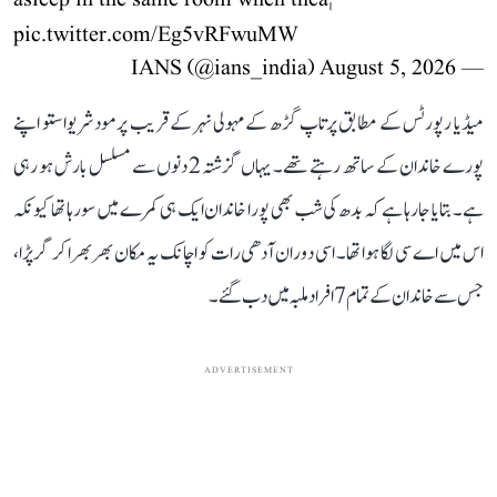
asleep in the same room when theâ¦
pic.twitter.com/Eg5vRFwuMW
August 5, 2026
— IANS (@ians_india)
میڈیا رپورٹس کے مطابق پرتاپ گڑھ کے مہولی نہر کے قریب پرمود شریواستو اپنے
پورے خاندان کے ساتھ رہتے تھے۔ یہاں گزشتہ 2 دنوں سے مسلسل بارش ہو رہی
ہے۔ بتایا جا رہا ہے کہ بدھ کی شب بھی پورا خاندان ایک ہی کمرے میں سو رہا تھا کیونکہ
اس میں اے سی لگا ہوا تھا۔ اسی دوران آدھی رات کو اچانک یہ مکان بھربھرا کر گر پڑا،
جس سے خاندان کے تمام 7 افراد ملبہ میں دب گئے۔
ADVERTISEMENT