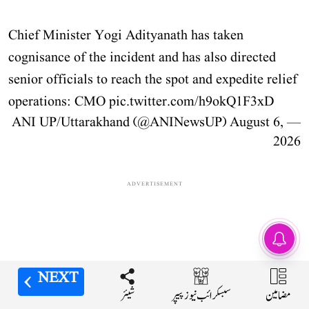
Chief Minister Yogi Adityanath has taken
cognisance of the incident and has also directed
senior officials to reach the spot and expedite relief
operations: CMO
pic.twitter.com/h9okQ1F3xD
August 6,
— ANI UP/Uttarakhand (@ANINewsUP)
2026
ADVERTISEMENT
ایران-عمان معاہدے کا
مسودہ تیار، مجتبیٰ خامنہ
ای کی حتمی منظوری کا
انتظار!
NEXT
NEXT
NEXT
NEXT
وزیراعلیٰ یوگی آدتیہ ناتھ نے بھی اس حادثے کا نوٹس لیا ہے۔ انہوں نے حادثے پر
مضامین
مضامین
مضامین
مضامین
شیئر
شیئر
شیئر
شیئر
سبسکرائب نیوز پیپر
سبسکرائب نیوز پیپر
سبسکرائب نیوز پیپر
سبسکرائب نیوز پیپر