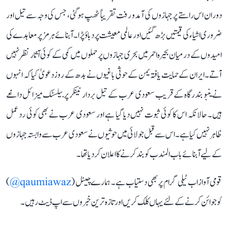
دوران اس راستے پر جہازوں کی آمد و رفت تقریباً ٹھپ ہو گئی، جس کی وجہ سے تیل اور
ضروری اشیاء کی قیمتیں بڑھ گئیں اور عالمی معیشت پر دباؤ پڑا۔ آبنائے ہرمز پر معاہدے کی
امیدوں کے درمیان بحیرہ احمر میں بحری جہازوں پر حملوں میں کمی کے کوئی آثار نظر نہیں
آتے۔ ایران کے حمایت یافتہ یمن کے حوثی باغیوں نے بدھ کے روز دعویٰ کیا کہ انہوں
نے ینبو بندرگاہ کے قریب سعودی عرب کے تیل بردار ٹینکر پر بیلسٹک میزائل داغے
ہیں۔ حالانکہ اس کا کوئی ثبوت نہیں دیا گیا ہے اور سعودی عرب نے بھی کوئی رد عمل
ظاہر نہیں کیا ہے۔ اس سے قبل جولائی میں حوثیوں نے سعودی عرب سے وابستہ جہازوں
کے لیے آبنائے باب المندب کو بند کرنے کا اعلان کر دیا تھا۔
قومی آواز اب ٹیلی گرام پر بھی دستیاب ہے۔ ہمارے چینل (
qaumiawaz@
)
کو جوائن کرنے کے لئے یہاں کلک کریں اور تازہ ترین خبروں سے اپ ڈیٹ رہیں۔