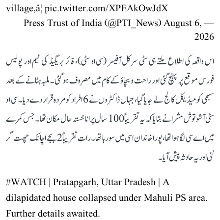
village,â¦
pic.twitter.com/XPEAkOwJdX
August 6,
— Press Trust of India (@PTI_News)
2026
اس واقعہ کی اطلاع ملتے ہی سٹی سرکل آفیسر (سی او سٹی)، فائر بریگیڈ کی ٹیم اور پولیس
فورس موقع پر پہنچ گئی اور راحت و بچاؤ کے کام میں مصروف ہو گئی۔ ملبہ ہٹانے کے بعد
سبھی کو میڈیکل کالج لے جایا گیا، جہاں ڈاکٹروں نے 6 افراد کو مردہ قرار دے دیا۔ سی او
سٹی آشوتوش مشرا نے بتایا کہ یہ تقریباً 100 سال پرانا خستہ حال مکان تھا۔ جس کمرے
میں اے سی لگا ہوا تھا، پورا خاندان اسی میں سو رہا تھا۔ رات تقریباً 2 بجے اچانک چھت گر
گئی اور یہ حادثہ پیش آیا۔
#WATCH
| Pratapgarh, Uttar Pradesh | A
dilapidated house collapsed under Mahuli PS area.
Further details awaited.