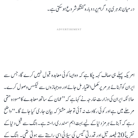
درمیان جوہری پروگرام پر دوبارہ گفتگو شروع ہو سکتی ہے۔
ADVERTISEMENT
امریکہ پہلے ہی صاف کہہ چکا ہے کہ وہ ایسا کوئی معاہدہ قبول نہیں کرے گا، جس سے
ایران کو آبنائے ہرمر پر مکمل اختیار مل جائے اور وہ جہازوں سے ٹیکس وصول کرے۔
حالانکہ ایران کی وزارت خارجہ نے کہا ہے کہ ’’عمان کے ساتھ معاہدے کا مسودہ حتمی
مرحلے میں ہے اور کوئی رکاوٹ نہ آئی تو جلد مشترکہ بیان جاری کیا جائے گا۔‘‘ واضح
رہے کہ آبنائے ہرمز دنیا کے لیے بہت اہم سمندری راستہ ہے۔ جنگ سے قبل دنیا کے
تقریباً 20 فیصد تیل اور قدرتی گیس کی سپلائی اسی راستے سے ہوتی تھی۔ جنگ کے