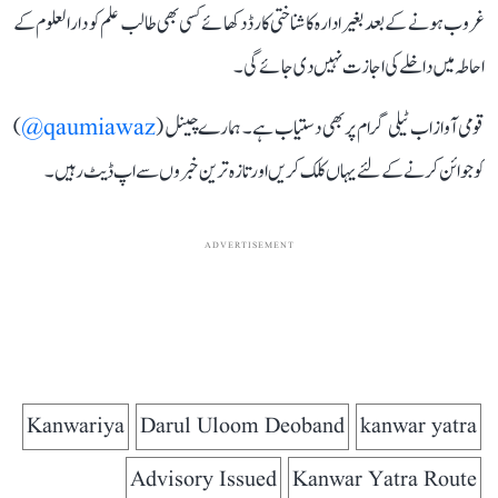
غروب ہونے کے بعد بغیر ادارہ کا شناختی کارڈ دکھائے کسی بھی طالب علم کو دارالعلوم کے
احاطہ میں داخلے کی اجازت نہیں دی جائے گی۔
قومی آواز اب ٹیلی گرام پر بھی دستیاب ہے۔ ہمارے چینل (
qaumiawaz@
)
کو جوائن کرنے کے لئے یہاں کلک کریں اور تازہ ترین خبروں سے اپ ڈیٹ رہیں۔
ADVERTISEMENT
Kanwariya
Darul Uloom Deoband
kanwar yatra
Advisory Issued
Kanwar Yatra Route