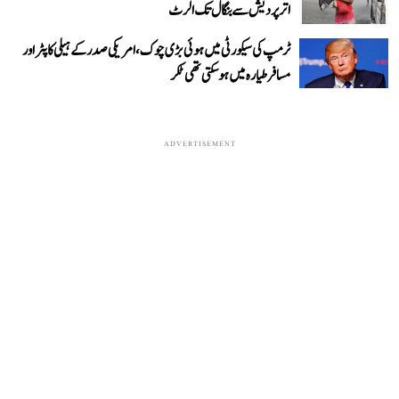
اترپردیش سے بنگال تک الرٹ
ٹرمپ کی سیکورٹی میں ہوئی بڑی چوک، امریکی صدر کے ہیلی کاپٹر اور
مسافر طیارہ میں ہو سکتی تھی ٹکر
ADVERTISEMENT