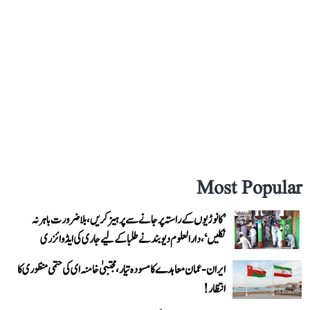
Most Popular
’کانوڑیوں کے راستہ پر جانے سے پرہیز کریں، بلاضرورت باہر نہ
نکلیں‘، دارالعلوم دیوبند نے طلبا کے لیے جاری کی ایڈوائزری
ایران-عمان معاہدے کا مسودہ تیار، مجتبیٰ خامنہ ای کی حتمی منظوری کا
انتظار!