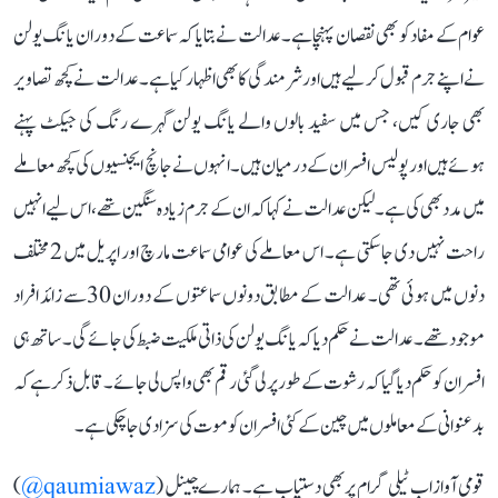
عوام کے مفاد کو بھی نقصان پہنچا ہے۔ عدالت نے بتایا کہ سماعت کے دوران یانگ یولن
نے اپنے جرم قبول کر لیے ہیں اور شرمندگی کا بھی اظہار کیا ہے۔ عدالت نے کچھ تصاویر
بھی جاری کیں، جس میں سفید بالوں والے یانگ یولن گہرے رنگ کی جیکٹ پہنے
ہوئے ہیں اور پولیس افسران کے درمیان ہیں۔ انہوں نے جانچ ایجنسیوں کی کچھ معاملے
میں مدد بھی کی ہے۔ لیکن عدالت نے کہا کہ ان کے جرم زیادہ سنگین تھے، اس لیے انہیں
راحت نہیں دی جا سکتی ہے۔ اس معاملے کی عوامی سماعت مارچ اور اپریل میں 2 مختلف
دنوں میں ہوئی تھی۔ عدالت کے مطابق دونوں سماعتوں کے دوران 30 سے ​​زائد افراد
موجود تھے۔ عدالت نے حکم دیا کہ یانگ یولن کی ذاتی ملکیت ضبط کی جائے گی۔ ساتھ ہی
افسران کو حکم دیا گیا کہ رشوت کے طور پر لی گئی رقم بھی واپس لی جائے۔ قابل ذکر ہے کہ
بدعنوانی کے معاملوں میں چین کے کئی افسران کو موت کی سزا دی جا چکی ہے۔
قومی آواز اب ٹیلی گرام پر بھی دستیاب ہے۔ ہمارے چینل (
qaumiawaz@
)