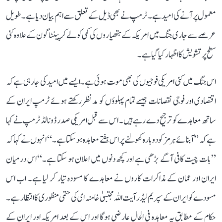
معمول پر آنے کی امید ہے۔ ٹرمپ نے بھی ڈیل کے تعلق سے اہم بیان دیا ہے۔ طویل
عرصے سے جاری جنگ میں امریکہ کے ہتھیاروں کی کمی کو لے کر پینٹاگون کے علاوہ کئی
سطح پر تشویش کا اظہار کیا گیا ہے۔
اس جنگ میں کئی امریکی فوجیوں کی بھی موت ہوئی ہے۔ ایسے میں امید کی جا رہی ہے کہ
اقتصادی اور فوجی نقصانات جیسے تمام پہلوؤں کو مدنظر رکھتے ہوئے ٹرمپ ایران کے
ساتھ معاہدے کو ترجیح دے رہے ہیں۔ اس سے قبل امریکی صدر ڈونالڈ ٹرمپ نے کہا
ہے کہ ’’آبنائے ہرمز کو دوبارہ کھولنے پر اس ہفتے معاہدہ ہو سکتا ہے۔‘‘ انہوں نے کہا کہ
’’بات چیت کافی آگے بڑھی ہے اور کچھ دنوں میں اعلان ہو سکتا ہے۔‘‘ اس درمیان
ایران اور عمان کے مذاکرات کاروں نے معاہدے کا مسودہ تیار کر لیا ہے۔ اب اس
مسودے کو ایران کے سپریم لیڈر آیت اللہ مجتبیٰ خامنہ ای کی حتمی منظوری کا انتظار ہے۔
حکام کے مطابق یہ معاہدہ فی الحال عارضی ہوگا اور اس کے بعد امریکہ اور ایران کے