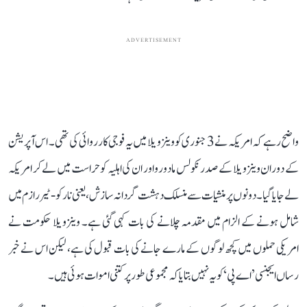
ADVERTISEMENT
واضح رہے کہ امریکہ نے 3 جنوری کو وینزویلا میں یہ فوجی کارروائی کی تھی۔ اس آپریشن
کے دوران وینزویلا کے صدر نکولس مادورو اور ان کی اہلیہ کو حراست میں لے کر امریکہ
لے جایا گیا۔ دونوں پر منشیات سے منسلک دہشت گردانہ سازش، یعنی نارکو-ٹیررازم میں
شامل ہونے کے الزام میں مقدمہ چلانے کی بات کہی گئی ہے۔ وینزویلا حکومت نے
امریکی حملوں میں کچھ لوگوں کے مارے جانے کی بات قبول کی ہے، لیکن اس نے خبر
رساں ایجنسی ’اے پی‘ کو یہ نہیں بتایا کہ مجموعی طور پر کتنی اموات ہوئی ہیں۔