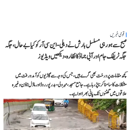
قومی خبریں
صبح سے ہو رہی مسلسل بارش نے دہلی-این سی آر کو کیا بے حال، جگہ
جگہ ٹریفک جام اور آبی جماؤ کا نظارہ، دیکھیں ویڈیوز
کچھ مقامات پر درخت بھی گرے ہیں، جس کی وجہ سے گاڑیوں کو آمد و رفت میں
مشکلات کا سامنا کرنا پڑ رہا ہے۔ جامع مسجد، مہرولی-بدرپور روڈ اور ماڈل ٹاؤن وغیرہ
علاقوں میں گھٹنوں تک پانی بھرا ہوا ہے۔