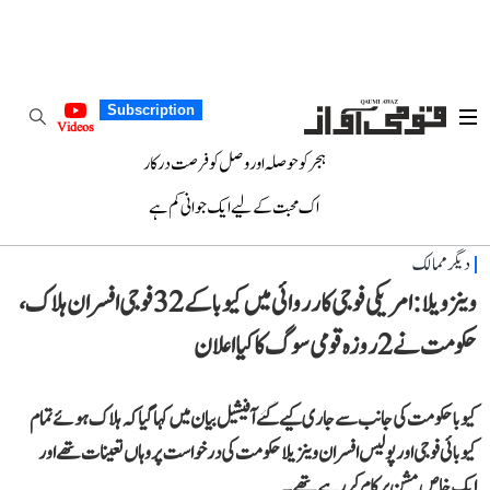
Subscription
Videos
ہجر کو حوصلہ اور وصل کو فرصت درکار
اک محبت کے لیے ایک جوانی کم ہے
دیگر ممالک
وینزویلا: امریکی فوجی کارروائی میں کیوبا کے 32 فوجی افسران ہلاک،
حکومت نے 2 روزہ قومی سوگ کا کیا اعلان
کیوبا حکومت کی جانب سے جاری کیے گئے آفیشیل بیان میں کہا گیا کہ ہلاک ہوئے تمام
کیوبائی فوجی اور پولیس افسران وینزیلا حکومت کی درخواست پر وہاں تعینات تھے اور
ایک خاص مشن پر کام کر رہے تھے۔