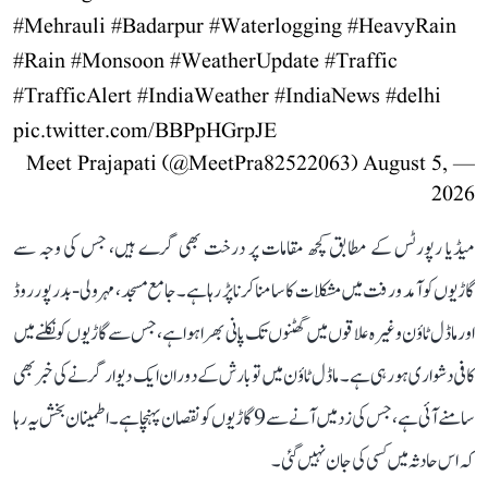
#Mehrauli
#Badarpur
#Waterlogging
#HeavyRain
#Rain
#Monsoon
#WeatherUpdate
#Traffic
#TrafficAlert
#IndiaWeather
#IndiaNews
#delhi
pic.twitter.com/BBPpHGrpJE
August 5,
— Meet Prajapati (@MeetPra82522063)
2026
میڈیا رپورٹس کے مطابق کچھ مقامات پر درخت بھی گرے ہیں، جس کی وجہ سے
گاڑیوں کو آمد و رفت میں مشکلات کا سامنا کرنا پڑ رہا ہے۔ جامع مسجد، مہرولی-بدرپور روڈ
اور ماڈل ٹاؤن وغیرہ علاقوں میں گھٹنوں تک پانی بھرا ہوا ہے، جس سے گاڑیوں کو نکلنے میں
کافی دشواری ہو رہی ہے۔ ماڈل ٹاؤن میں تو بارش کے دوران ایک دیوار گرنے کی خبر بھی
سامنے آئی ہے، جس کی زد میں آنے سے 9 گاڑیوں کو نقصان پہنچا ہے۔ اطمینان بخش یہ رہا
کہ اس حادثہ میں کسی کی جان نہیں گئی۔