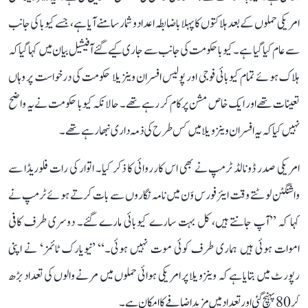
امریکی حملوں کے بعد ہلاکتوں کا پہلا باضابطہ اعداد و شمار سامنے آیا ہے، جسے کیوبا کی جانب
سے عام کیا گیا ہے۔ کیوبا حکومت کی جانب سے جاری کیے گئے آفیشیل بیان میں کہا گیا کہ
ہلاک ہوئے تمام کیوبائی فوجی اور پولیس افسران وینزیلا حکومت کی درخواست پر وہاں
تعینات تھے اور ایک خاص مشن پر کام کر رہے تھے۔ حالانکہ کیوبا حکومت نے یہ واضح
نہیں کیا کہ یہ افسران وینزویلا میں کس طرح کی ذمہ داری نبھا رہے تھے۔
امریکی صدر ڈونالڈ ٹرمپ نے بھی اس کارروائی کا ذکر کیا۔ اتوار کی رات فلوریڈا سے
واشنگٹن لوٹتے وقت ایئر فورس وَن میں نامہ نگاروں سے بات کرتے ہوئے ٹرمپ نے
کہا کہ ’’آپ جانتے ہیں، کل بہت سارے کیوبائی مارے گئے۔ دوسری طرف کافی
اموات ہوئی ہیں ہماری طرف کوئی موت نہیں ہوئی۔‘‘ ’نیویارک ٹائمز‘ نے اپنی
رپورٹ میں بتایا ہے کہ وینزویلا پر امریکی ہوائی حملوں میں مرنے والوں کی تعداد بڑھ
کر 80 پہنچ گئی اور تعداد میں مزید اضافے کا امکان ہے۔