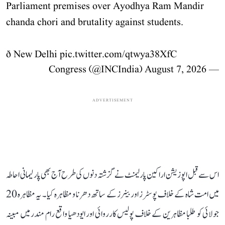
Parliament premises over Ayodhya Ram Mandir
chanda chori and brutality against students.
ð New Delhi
pic.twitter.com/qtwya38XfC
August 7, 2026
— Congress (@INCIndia)
ADVERTISEMENT
اس سے قبل اپوزیشن اراکین پارلیمنٹ نے گزشتہ دنوں کی طرح آج بھی پارلیمانی احاطہ
میں امت شاہ کے خلاف پوسٹرز اور بینرز کے ساتھ دھرنا و مظاہرہ کیا۔ یہ مظاہرہ 20
جولائی کو طلبا مظاہرین کے خلاف پولیس کارروائی اور ایودھیا واقع رام مندر میں مبینہ