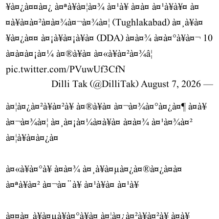
¥à¤¿à¤¤à¤¿ à¤ªà¥à¤¦à¤¾ à¤¹à¥ à¤à¤ à¤¹à¥à¥¤ à¤
¤à¥à¤à¤²à¤à¤¾à¤¬à¤¾à¤¦ (Tughlakabad) à¤¸à¥à¤
¥à¤¿à¤¤ à¤¡à¥à¤¡à¥à¤ (DDA) à¤à¤¾ à¤à¤°à¥à¤¬ 10
à¤à¤à¤¡à¤¼ à¤®à¥à¤ à¤«à¥à¤²à¤¾â¦
pic.twitter.com/PVuwUf3CfN
August 7, 2026
— Dilli Tak (@DilliTak)
à¤¦à¤¿à¤²à¥à¤²à¥ à¤®à¥à¤ à¤¬à¤¾à¤°à¤¿à¤¶ à¤à¥
à¤¬à¤¾à¤¦ à¤¸à¤¡à¤¼à¤à¥à¤ à¤à¤¾ à¤¹à¤¾à¤²
à¤¦à¥à¤à¤¿à¤
à¤«à¥à¤°à¥ à¤à¤¾ à¤¸à¥à¤µà¤¿à¤®à¤¿à¤à¤
à¤ªà¥à¤² à¤¬à¤¨à¥ à¤¹à¥à¤ à¤¹à¥
à¤¤à¤¸à¥à¤µà¥à¤°à¥à¤ à¤¦à¤¿à¤²à¥à¤²à¥ à¤à¥