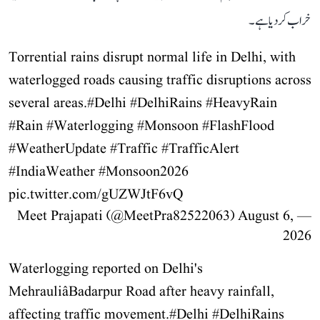
خراب کر دیا ہے۔
Torrential rains disrupt normal life in Delhi, with
waterlogged roads causing traffic disruptions across
several areas.
#Delhi
#DelhiRains
#HeavyRain
#Rain
#Waterlogging
#Monsoon
#FlashFlood
#WeatherUpdate
#Traffic
#TrafficAlert
#IndiaWeather
#Monsoon2026
pic.twitter.com/gUZWJtF6vQ
August 6,
— Meet Prajapati (@MeetPra82522063)
2026
Waterlogging reported on Delhi's
MehrauliâBadarpur Road after heavy rainfall,
affecting traffic movement.
#Delhi
#DelhiRains