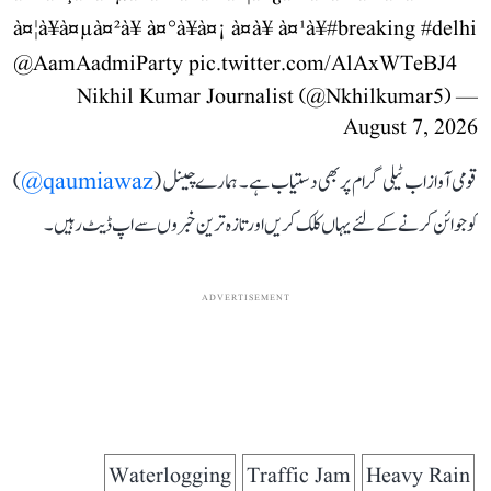
à¤¦à¥à¤µà¤²à¥ à¤°à¥à¤¡ à¤à¥ à¤¹à¥
#breaking
#delhi
@AamAadmiParty
pic.twitter.com/AlAxWTeBJ4
— Nikhil Kumar Journalist (@Nkhilkumar5)
August 7, 2026
قومی آواز اب ٹیلی گرام پر بھی دستیاب ہے۔ ہمارے چینل (
qaumiawaz@
)
کو جوائن کرنے کے لئے یہاں کلک کریں اور تازہ ترین خبروں سے اپ ڈیٹ رہیں۔
ADVERTISEMENT
Waterlogging
Traffic Jam
Heavy Rain