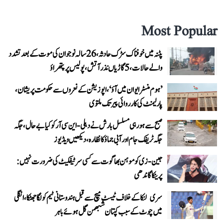
Most Popular
پٹنہ میں خوفناک سڑک حادثہ، 26 سالہ نوجوان کی موت کے بعد تشدد
والے حالات، 5 گاڑیاں نذر آتش، پولیس پر پتھراؤ
’ہوم منسٹر ایوان میں آؤ‘، اپوزیشن کے نعروں سے حکومت پریشان،
پارلیمنٹ کی کارروائی پیر تک ملتوی
صبح سے ہو رہی مسلسل بارش نے دہلی-این سی آر کو کیا بے حال، جگہ
جگہ ٹریفک جام اور آبی جماؤ کا نظارہ، دیکھیں ویڈیوز
جین-زی کو موہن بھاگوت سے کسی سرٹیفکیٹ کی ضرورت نہیں:
پرینکا گاندھی
سری لنکا کے خلاف ٹیسٹ میچ سے قبل ہندوستانی ٹیم کو لگا جھٹکا، انگلی
میں چوٹ کے سبب کپتان شبھمن گل ہوئے باہر