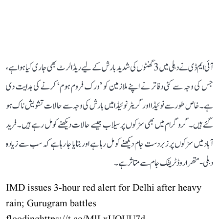
آئی ایم ڈی نے دہلی میں 3 گھنٹوں کی شدید بارش کے لیے ریڈ الرٹ بھی جاری کیا ہوا ہے،
جس کی وجہ سے کئی دفاتر نے اپنے ملازمین کو ’ورک فروم ہوم‘ کرنے کی ہدایت دی
ہے۔ خاص طور سے نوئیڈا اور گریٹر نوئیڈا میں بارش کی وجہ سے حالات تشویش ناک ہو
گئے ہیں۔ گروگرام میں بھی سڑکوں پر سیلاب جیسے حالات دیکھنے کو مل رہے ہیں۔ فرید
آباد میں سڑکوں پر زبردست جام دیکھنے کو مل رہا ہے اور بتایا جا رہا ہے کہ سب سے زیادہ
دہلی-متھرا روڈ ٹریفک جام سے متاثر ہے۔
IMD issues 3-hour red alert for Delhi after heavy
rain; Gurugram battles