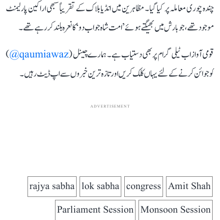
چندہ چوری معاملہ پر کیا گیا۔ مظاہرین میں انڈیا بلاک کے تقریباً سبھی اراکین پارلیمنٹ
موجود تھے، جو بارش میں بھیگتے ہوئے ’امت شاہ جواب دو‘ کا نعرہ بلند کر رہے تھے۔
قومی آواز اب ٹیلی گرام پر بھی دستیاب ہے۔ ہمارے چینل (
qaumiawaz@
)
کو جوائن کرنے کے لئے یہاں کلک کریں اور تازہ ترین خبروں سے اپ ڈیٹ رہیں۔
ADVERTISEMENT
rajya sabha
lok sabha
congress
Amit Shah
Parliament Session
Monsoon Session