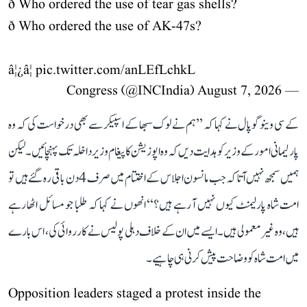
ð Who ordered the use of tear gas shells?
ð Who ordered the use of AK-47s?
â¦¿â¦
pic.twitter.com/anLEfLchkL
August 7, 2026
— Congress (@INCIndia)
کے سی وینوگوپال نے کہا کہ ’’ہم نے لوک سبھا کے اسپیکر سے بھی درخواست کی کہ وہ
پارلیمانی امور کے وزیر کو ہدایت دیں کہ وہ اپوزیشن کا پیغام وزیر داخلہ تک پہنچائیں۔ لیکن
ہمیں سمجھ نہیں آتا کہ جب مانسون اجلاس کے اختتام میں صرف 4 دن باقی رہ گئے ہیں تو
امت شاہ پارلیمنٹ کیوں نہیں آ رہے ہیں؟‘‘ انھوں نے کہا کہ طلبا جو مسائل اٹھا رہے
ہیں، وہ غیر معمولی ہیں۔ ایسے میں ان کے خلاف دہلی پولیس نے کارروائی کی، اس بارے
میں امت شاہ کو وضاحت پیش کرنی ہی چاہیے۔
Opposition leaders staged a protest inside the