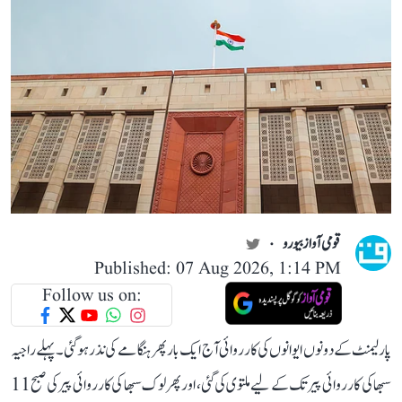
قومی آواز بیورو
Published: 07 Aug 2026, 1:14 PM
Follow us on:
پارلیمنٹ کے دونوں ایوانوں کی کارروائی آج ایک بار پھر ہنگامے کی نذر ہو گئی۔ پہلے راجیہ
سبھا کی کارروائی پیر تک کے لیے ملتوی کی گئی، اور پھر لوک سبھا کی کارروائی پیر کی صبح 11