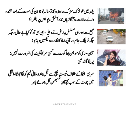
پٹنہ میں خوفناک سڑک حادثہ، 26 سالہ نوجوان کی موت کے بعد تشدد
والے حالات، 5 گاڑیاں نذر آتش، پولیس پر پتھراؤ
صبح سے ہو رہی مسلسل بارش نے دہلی-این سی آر کو کیا بے حال، جگہ
جگہ ٹریفک جام اور آبی جماؤ کا نظارہ، دیکھیں ویڈیوز
جین-زی کو موہن بھاگوت سے کسی سرٹیفکیٹ کی ضرورت نہیں:
پرینکا گاندھی
سری لنکا کے خلاف ٹیسٹ میچ سے قبل ہندوستانی ٹیم کو لگا جھٹکا، انگلی
میں چوٹ کے سبب کپتان شبھمن گل ہوئے باہر
ADVERTISEMENT