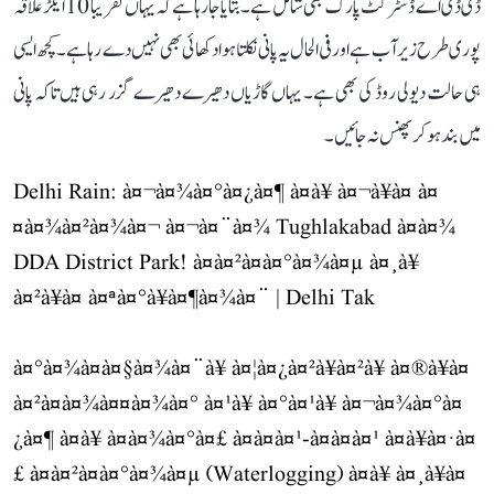
ڈی ڈی اے ڈسٹرکٹ پارک بھی شامل ہے۔ بتایا جا رہا ہے کہ یہاں تقریباً 10 ایکڑ علاقہ
پوری طرح زیر آب ہے اور فی الحال یہ پانی نکلتا ہوا دکھائی بھی نہیں دے رہا ہے۔ کچھ ایسی
ہی حالت دیولی روڈ کی بھی ہے۔ یہاں گاڑیاں دھیرے دھیرے گزر رہی ہیں تاکہ پانی
میں بند ہو کر پھنس نہ جائیں۔
Delhi Rain: à¤¬à¤¾à¤°à¤¿à¤¶ à¤à¥ à¤¬à¥à¤ à¤
¤à¤¾à¤²à¤¾à¤¬ à¤¬à¤¨à¤¾ Tughlakabad à¤à¤¾
DDA District Park! à¤à¤²à¤­à¤°à¤¾à¤µ à¤¸à¥
à¤²à¥à¤ à¤ªà¤°à¥à¤¶à¤¾à¤¨ | Delhi Tak
à¤°à¤¾à¤à¤§à¤¾à¤¨à¥ à¤¦à¤¿à¤²à¥à¤²à¥ à¤®à¥à¤
à¤²à¤à¤¾à¤¤à¤¾à¤° à¤¹à¥ à¤°à¤¹à¥ à¤¬à¤¾à¤°à¤
¿à¤¶ à¤à¥ à¤à¤¾à¤°à¤£ à¤à¤à¤¹-à¤à¤à¤¹ à¤­à¥à¤·à¤
£ à¤à¤²à¤­à¤°à¤¾à¤µ (Waterlogging) à¤à¥ à¤¸à¥à¤