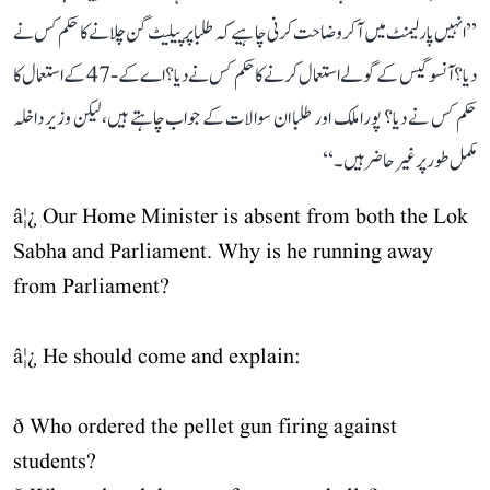
’’انہیں پارلیمنٹ میں آ کر وضاحت کرنی چاہیے کہ طلبا پر پیلیٹ گن چلانے کا حکم کس نے
دیا؟ آنسو گیس کے گولے استعمال کرنے کا حکم کس نے دیا؟ اے کے-47 کے استعمال کا
حکم کس نے دیا؟ پورا ملک اور طلبا ان سوالات کے جواب چاہتے ہیں، لیکن وزیر داخلہ
مکمل طور پر غیر حاضر ہیں۔‘‘
â¦¿ Our Home Minister is absent from both the Lok
Sabha and Parliament. Why is he running away
from Parliament?
â¦¿ He should come and explain:
ð Who ordered the pellet gun firing against
students?