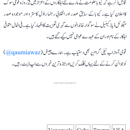
قابل ذکر ہے کہ کیوبا حکومت نے مارے گئے اہلکاروں کے اعزاز میں 2 روزہ قومی سوگ
کا اعلان کیا ہے۔ کیوبا کے سابق صدر اور انقلابی رہنما راؤل کاسترو اور موجودہ صدر
میگوئل ڈیاز کینیل نے سوگوار خاندانوں سے گہری تعزیت کا اظہار کیا ہے۔ فی الحال متوفی
اہلکار کے نام اور ان کے عہدے عوامی نہیں کیے گئے ہیں۔
قومی آواز اب ٹیلی گرام پر بھی دستیاب ہے۔ ہمارے چینل (
qaumiawaz@
)
کو جوائن کرنے کے لئے یہاں کلک کریں اور تازہ ترین خبروں سے اپ ڈیٹ رہیں۔
ADVERTISEMENT