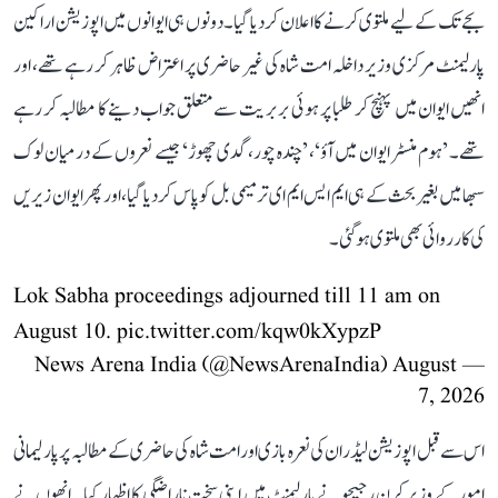
بجے تک کے لیے ملتوی کرنے کا اعلان کر دیا گیا۔ دونوں ہی ایوانوں میں اپوزیشن اراکین
پارلیمنٹ مرکزی وزیر داخلہ امت شاہ کی غیر حاضری پر اعتراض ظاہر کر رہے تھے، اور
انھیں ایوان میں پہنچ کر طلبا پر ہوئی بربریت سے متعلق جواب دینے کا مطالبہ کر رہے
تھے۔ ’ہوم منسٹر ایوان میں آؤ‘، ’چندہ چور، گدی چھوڑ‘ جیسے نعروں کے درمیان لوک
سبھا میں بغیر بحث کے ہی ایم ایس ایم ای ترمیمی بل کو پاس کر دیا گیا، اور پھر ایوان زیریں
کی کارروائی بھی ملتوی ہو گئی۔
Lok Sabha proceedings adjourned till 11 am on
August 10.
pic.twitter.com/kqw0kXypzP
August
— News Arena India (@NewsArenaIndia)
7, 2026
اس سے قبل اپوزیشن لیڈران کی نعرہ بازی اور امت شاہ کی حاضری کے مطالبہ پر پارلیمانی
امور کے وزیر کرن رجیجو نے پارلیمنٹ میں اپنی سخت ناراضگی کا اظہار کیا۔ انھوں نے