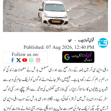
قومی آواز بیورو
Published: 07 Aug 2026, 12:40 PM
Follow us on:
دہلی-این سی آر میں جمعہ کے روز صبح سے ہو رہی مسلسل بارش نے معمولات زندگی کو
درہم برہم کر کے رکھ دیا ہے۔ صبح میں دفتر جانے والے لوگوں کو ٹریفک جام کی وجہ سے
شدید پریشانیوں کا سامنا کرنا پڑا۔ کئی ملازمین گھنٹوں کی تاخیر سے دفتر پہنچے، اور کئی لوگ
سفر کے دوران بارش میں تر بتر دکھائی دیے۔ لگاتار ہو رہی بارش کے سبب دہلی-این سی
آر میں جگہ جگہ ٹریفک جام کی صورت حال پیدا ہو چکی ہے اور آبی جماؤ نے حالات کو مزید