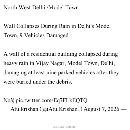
North West Delhi /Model Town
Wall Collapses During Rain in Delhi's Model
Town, 9 Vehicles Damaged
A wall of a residential building collapsed during
heavy rain in Vijay Nagar, Model Town, Delhi,
damaging at least nine parked vehicles after they
were buried under the debris.
Noâ¦
pic.twitter.com/Eq7FLkEQTQ
August 7, 2026
— Atulkrishan (@iAtulKrishan1)
ADVERTISEMENT