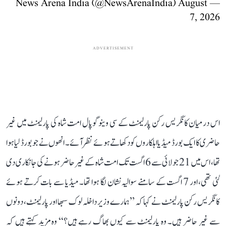
August
— News Arena India (@NewsArenaIndia)
7, 2026
ADVERTISEMENT
اس درمیان کانگریس رکن پارلیمنٹ کے سی وینوگوپال امت شاہ کی پارلیمنٹ میں غیر
حاضری کا ایک بورڈ میڈیا اہلکاروں کو دکھاتے ہوئے نظر آئے۔ انھوں نے جو بورڈ لیا ہوا
تھا، اس میں 21 جولائی سے 6 اگست تک امت شاہ کے غیر حاضر ہونے کی جانکاری دی
گئی تھی، اور 7 اگست کے سامنے سوالیہ نشان لگا ہوا تھا۔ میڈیا سے بات کرتے ہوئے
کانگریس رکن پارلیمنٹ نے کہا کہ ’’ہمارے وزیر داخلہ لوک سبھا اور پارلیمنٹ، دونوں
سے غیر حاضر ہیں۔ وہ پارلیمنٹ سے کیوں بھاگ رہے ہیں؟‘‘ وہ مزید کہتے ہیں کہ