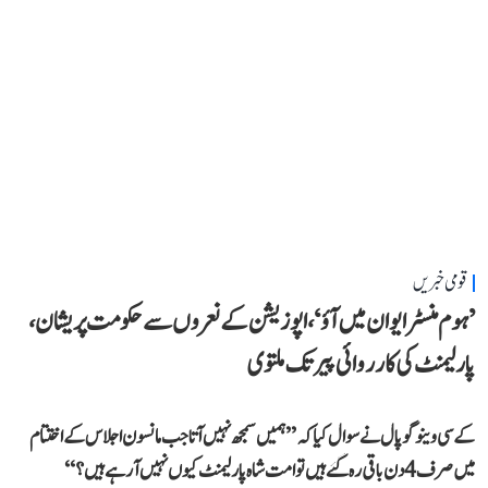
قومی خبریں
’ہوم منسٹر ایوان میں آؤ‘، اپوزیشن کے نعروں سے حکومت پریشان،
پارلیمنٹ کی کارروائی پیر تک ملتوی
کے سی وینوگوپال نے سوال کیا کہ ’’ہمیں سمجھ نہیں آتا جب مانسون اجلاس کے اختتام
میں صرف 4 دن باقی رہ گئے ہیں تو امت شاہ پارلیمنٹ کیوں نہیں آ رہے ہیں؟‘‘