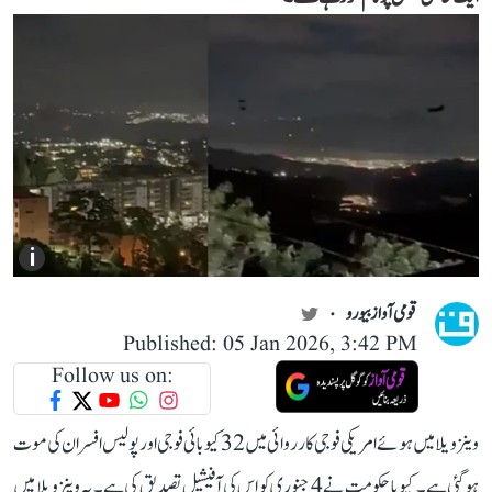
i
قومی آواز بیورو
Published: 05 Jan 2026, 3:42 PM
Follow us on:
وینزویلا میں ہوئے امریکی فوجی کارروائی میں 32 کیوبائی فوجی اور پولیس افسران کی موت
ہو گئی ہے۔ کیوبا حکومت نے 4 جنوری کو اس کی آفیشیل تصدیق کی ہے۔ یہ وینزویلا میں