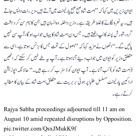
ایوانِ زیریں میں کہا کہ ’’امت شاہ صبح صبح پارلیمنٹ میں آتے ہیں، دیر رات واپس جاتے
ہیں۔ یہ نعرہ لگانے کا غلط طریقہ ہے۔ وزیر داخلہ وہ انسان ہیں جن کا نام سن کر دہشت
گرد، شورش پسند کانپ اٹھتے ہیں۔ جس دن امت شاہ کا یہاں جواب ہوگا، آپ سن نہیں
پائیں گے۔‘‘ انھوں نے مزید کہا کہ ’’اصول کے تحت جس کا بزنس ہوتا ہے، اسی سے
متعلق وزیر کو ایوان میں جواب دینے آنا ہوتا ہے۔ آپ یہ طے نہیں کر سکتے کہ انھیں
(امت شاہ کو) کب آنا ہے۔ آپ ایوان کو ڈسٹرب کر رہے ہیں۔‘‘ حالانکہ اپوزیشن
اراکین پارلیمنٹ مسلسل طلبا پر ہوئی بربریت سے متعلق امت شاہ کے بیان کا مطالبہ
کرتے رہے۔
Rajya Sabha proceedings adjourned till 11 am on
August 10 amid repeated disruptions by Opposition.
pic.twitter.com/QsxJMukK9f