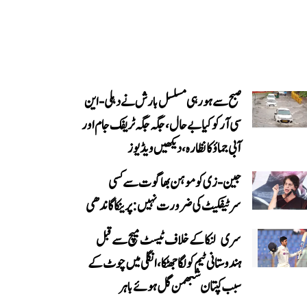
صبح سے ہو رہی مسلسل بارش نے دہلی-این
سی آر کو کیا بے حال، جگہ جگہ ٹریفک جام اور
آبی جماؤ کا نظارہ، دیکھیں ویڈیوز
جین-زی کو موہن بھاگوت سے کسی
سرٹیفکیٹ کی ضرورت نہیں: پرینکا گاندھی
سری لنکا کے خلاف ٹیسٹ میچ سے قبل
ہندوستانی ٹیم کو لگا جھٹکا، انگلی میں چوٹ کے
سبب کپتان شبھمن گل ہوئے باہر