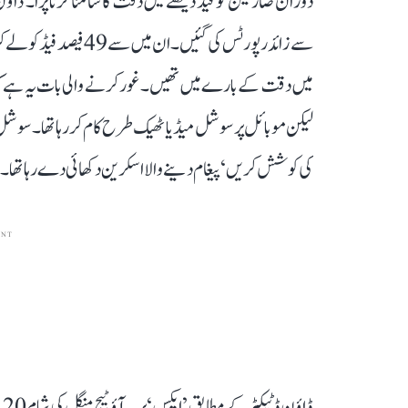
میں دقت کے بارے میں تھیں۔ غور کرنے والی بات یہ ہے کہ
لیکن موبائل پر سوشل میڈیا ٹھیک طرح کام کر رہا تھا۔ سوشل
کی کوشش کریں‘ پیغام دینے والا اسکرین دکھائی دے رہا تھا۔
ENT