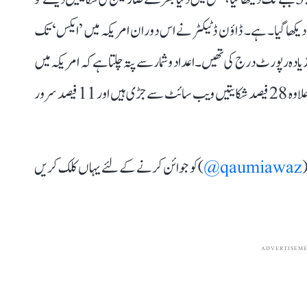
یج دیکھا گیا۔ ہے۔ ڈاؤن ڈٹیکٹر نے اس دوران امریکہ میں ’ایکس‘ تک
ات کا سامنا کر رہے صارفین کی 10 ہزار سے زیادہ رپورٹ درج کی تھیں۔ اعداد و شمار سے پتہ چلتا ہے کہ امریکہ میں
موبائل ایپ پر سب سے زیادہ 61 فیصد مسئلہ رہا۔ اس کے علاوہ 28 فیصد شکایتیں ویب سائٹ سے جڑی ہیں اور 11 فیصد سرور
(
qaumiawaz@
) کو جوائن کرنے کے لئے یہاں کلک کریں
ADVERTISEM