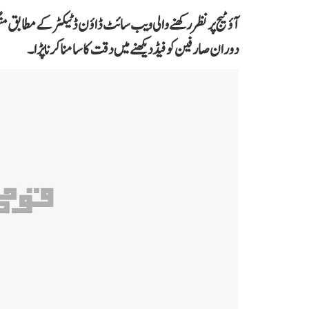
دوران صارفین کو فیڈ دیکھنے میں دقت کا سامنا کرنا پڑا۔