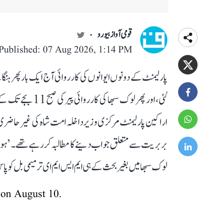
قومی آواز بیورو
Published: 07 Aug 2026, 1:14 PM
پارلیمنٹ کے دونوں ایوانوں کی کارروائی آج ایک بار پھر ہنگام
گئی، اور پھر لوک س
اراکین پارلیمنٹ مرکزی وزیر داخلہ امت شاہ کی غیر حاضری پر 
بربریت سے متعلق جواب دینے کا مطالبہ کر رہے تھے۔ ’ہوم من
لوک سبھا میں بغیر بحث کے ہی ایم ایس ایم ای ترمیمی بل کو پاس ک
 on August 10.