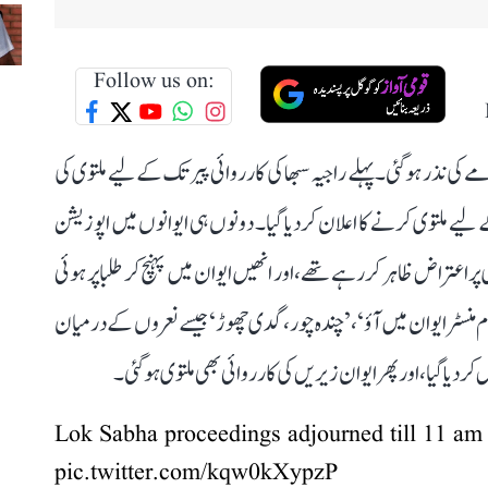
Follow us on:
ے کی نذر ہو گئی۔ پہلے راجیہ سبھا کی کارروائی پیر تک کے لیے ملتوی کی
بھا کی کارروائی پیر کی صبح 11 بجے تک کے لیے ملتوی کرنے کا اعلان کر دیا گیا۔ دونوں ہی ایوانوں میں اپوزیشن
اعتراض ظاہر کر رہے تھے، اور انھیں ایوان میں پہنچ کر طلبا پر ہوئی
سٹر ایوان میں آؤ‘، ’چندہ چور، گدی چھوڑ‘ جیسے نعروں کے درمیان
ر دیا گیا، اور پھر ایوان زیریں کی کارروائی بھی ملتوی ہو گئی۔
Lok Sabha proceedings adjourned till 11 am
pic.twitter.com/kqw0kXypzP