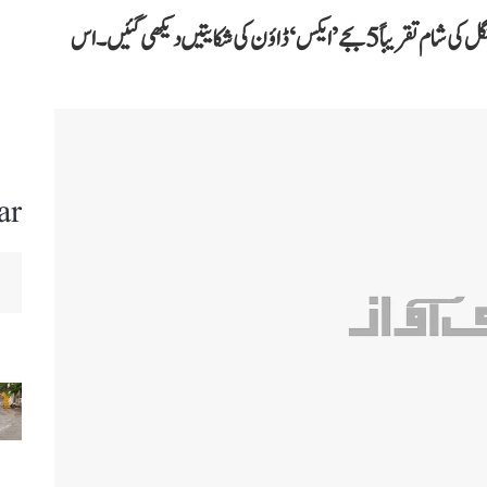
آؤٹیج پر نظر رکھنے والی ویب سائٹ ڈاؤن ڈٹیکٹر کے مطابق منگل کی شام تقریباً 5 بجے ’ایکس‘ ڈاؤن کی شکایتیں دیکھی گئیں۔ اس
ar