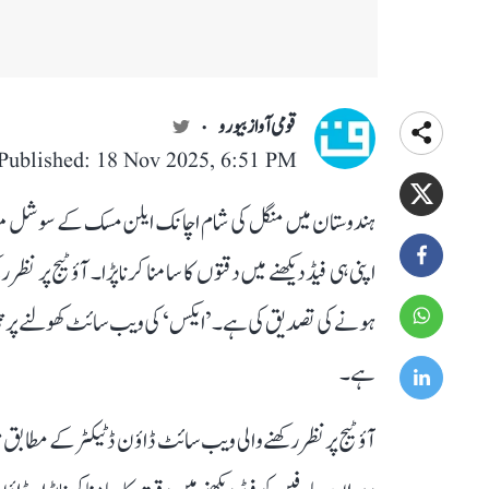
قومی آواز بیورو
Published: 18 Nov 2025, 6:51 PM
ہندوستان میں منگل کی شام اچانک ایلن مسک کے سوشل میڈ
اپنی ہی فیڈ دیکھنے میں دقتوں کا سامنا کرنا پڑا۔ آؤٹیج پر
ہونے کی تصدیق کی ہے۔ ’ایکس‘ کی ویب سائٹ کھولنے پر پیج 
ہے۔