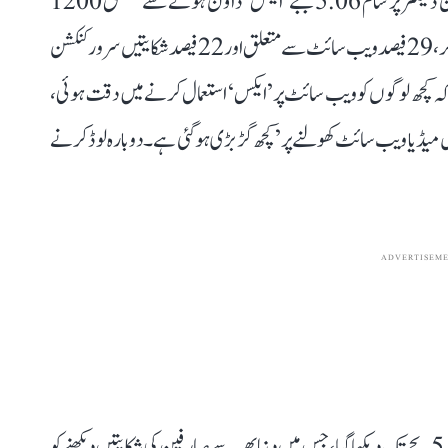
دوران صارفین کو فیڈ دیکھنے میں دقت کا سامنا کرنا پڑا۔ ڈاؤن ڈٹیکٹر پر شام 5.06 بجے ’ایکس‘ ڈاؤن ہونے سے متعلق 1200
سے زائد رپورٹس کی گئیں۔ ان میں سے 49 فیصد فیڈ کو لے کر، 29 فیصد ویب سائٹ سے متعلق اور 22 فیصد شکایتیں سرور کنکشن
 کچھ لوگوں کو ویب سائٹ پر ’ایکس‘ استعمال کرنے میں دقت ہوئی،
 میڈیا ویب سائٹ کھولنے پر ’کچھ گڑبڑی ہو گئی ہے۔ دوبارہ لوڈ کرنے
ADVERTISEM
ڈاؤن ڈٹیکٹر کے مطابق ’ایکس‘ پر یہ آؤٹیج منگل کی شام 5.20 بجے تک دیکھا گیا، جس میں دنیا بھر سے صارفین کی شکایتیں دیکھنے کو