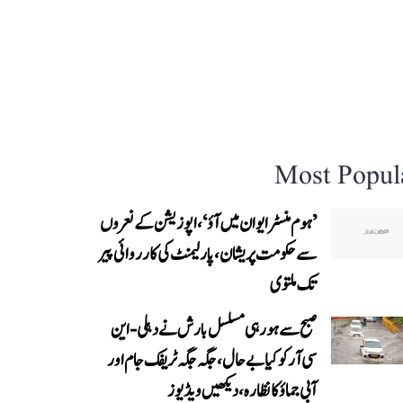
Most Popul
’ہوم منسٹر ایوان میں آؤ‘، اپوزیشن کے نعروں
سے حکومت پریشان، پارلیمنٹ کی کارروائی پیر
تک ملتوی
صبح سے ہو رہی مسلسل بارش نے دہلی-این
سی آر کو کیا بے حال، جگہ جگہ ٹریفک جام اور
آبی جماؤ کا نظارہ، دیکھیں ویڈیوز