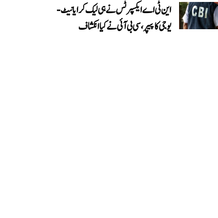
این ٹی اے ایکسپرٹس نے ہی لیک کرایا نیٹ-
یوجی کا پیپر، سی بی آئی نے کیا انکشاف