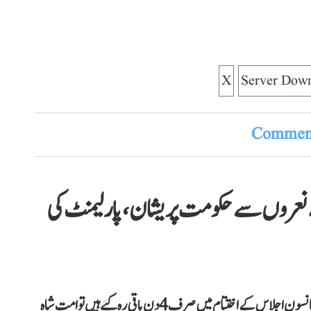
X
Server Dow
Comment
 کے نعروں سے حکومت پریشان، پارلیمنٹ کی
کے سی وینوگوپال نے سوال کیا کہ ’’ہمیں سمجھ نہیں آتا جب مانسون اجلاس کے اختتام میں صرف 4 دن باقی رہ گئے ہیں تو امت شاہ