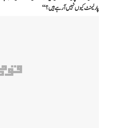
پارلیمنٹ کیوں نہیں آ رہے ہیں؟‘‘