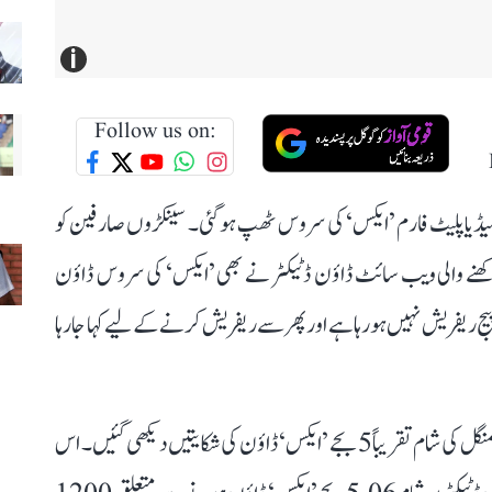
i
Follow us on:
یا پلیٹ فارم ’ایکس‘ کی سروس ٹھپ ہو گئی۔ سینکڑوں صارفین کو
 نظر رکھنے والی ویب سائٹ ڈاؤن ڈٹیکٹر نے بھی ’ایکس‘ کی سروس ڈاؤن
ریفریش نہیں ہو رہا ہے اور پھر سے ریفریش کرنے کے لیے کہا جا رہا
آؤٹیج پر نظر رکھنے والی ویب سائٹ ڈاؤن ڈٹیکٹر کے مطابق منگل کی شام تقریباً 5 بجے ’ایکس‘ ڈاؤن کی شکایتیں دیکھی گئیں۔ اس