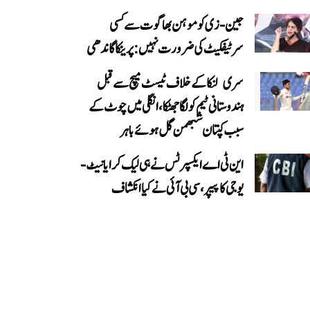
جین-زی کو موہن بھاگوت سے کسی
سرٹیفکیٹ کی ضرورت نہیں: پرینکا گاندھی
سری لنکا کے خلاف ٹیسٹ میچ سے قبل
ہندوستانی ٹیم کو لگا جھٹکا، انگلی میں چوٹ کے
سبب کپتان شبھمن گل ہوئے باہر
این ٹی اے ایکسپرٹس نے ہی لیک کرایا نیٹ-
یوجی کا پیپر، سی بی آئی نے کیا انکشاف