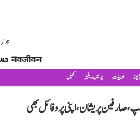
ہجر کو
ڈیوز
ادبیات
پریس ریلیز
کھیل
پ، صارفین پریشان، اپنی پروفائل بھی