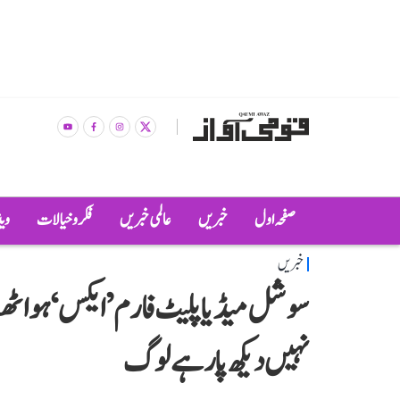
صفحہ اول
خبریں
عالمی خبریں
فکر و خیالات
وی
خبریں
سوشل میڈیا پلیٹ فارم ’ایکس‘ ہوا ٹھ
نہیں دیکھ پا رہے لوگ