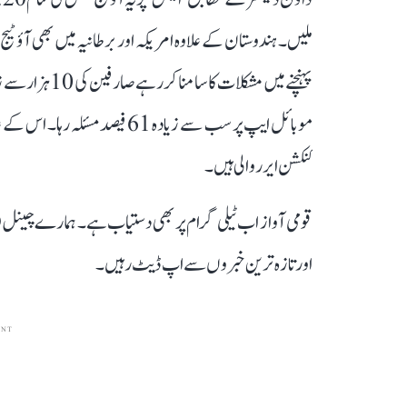
ملیں۔ ہندوستان کے علاوہ امریکہ اور برطانیہ میں بھی آؤٹ
پہنچنے میں مشکل
کنکشن ایرر والی ہیں۔
قومی آواز اب ٹیلی گرام پر بھی دستیاب ہے۔ ہمارے چینل 
اور تازہ ترین خبروں سے اپ ڈیٹ رہیں۔
ENT