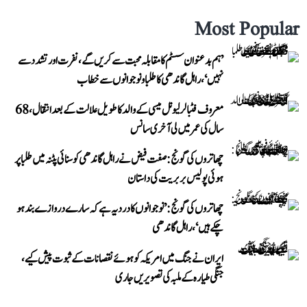
Most Popular
’ہم بدعنوان سسٹم کا مقابلہ محبت سے کریں گے، نفرت اور تشدد سے
نہیں‘، راہل گاندھی کا طلبا و نوجوانوں سے خطاب
معروف فٹبالر لیونل میسی کے والد کا طویل علالت کے بعد انتقال، 68
سال کی عمر میں لی آخری سانس
چھاتروں کی گونج: صفت فیض نے راہل گاندھی کو سنائی پٹنہ میں طلبا پر
ہوئی پولیس بربریت کی داستان
چھاتروں کی گونج: ’نوجوانوں کا درد یہ ہے کہ سارے دروازے بند ہو
چکے ہیں‘، راہل گاندھی
ایران نے جنگ میں امریکہ کو ہوئے نقصانات کے ثبوت پیش کیے،
جنگی طیارہ کے ملبہ کی تصویریں جاری