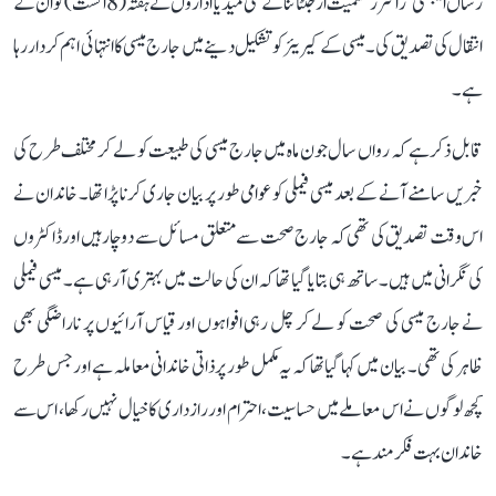
رساں ایجنسی ’رائٹرز‘ سمیت ارجنٹائنا کے کئی میڈیا اداروں نے ہفتہ (8 اگست) کو ان کے
انتقال کی تصدیق کی۔ میسی کے کیریئر کو تشکیل دینے میں جارج میسی کا انتہائی اہم کردار رہا
ہے۔
قابل ذکر ہے کہ رواں سال جون ماہ میں جارج میسی کی طبیعت کو لے کر مختلف طرح کی
خبریں سامنے آنے کے بعد میسی فیملی کو عوامی طور پر بیان جاری کرنا پڑا تھا۔ خاندان نے
اس وقت تصدیق کی تھی کہ جارج صحت سے متعلق مسائل سے دوچار ہیں اور ڈاکٹروں
کی نگرانی میں ہیں۔ ساتھ ہی بتایا گیا تھا کہ ان کی حالت میں بہتری آ رہی ہے۔ میسی فیملی
نے جارج میسی کی صحت کو لے کر چل رہی افواہوں اور قیاس آرائیوں پر ناراضگی بھی
ظاہر کی تھی۔ بیان میں کہا گیا تھا کہ یہ مکمل طور پر ذاتی خاندانی معاملہ ہے اور جس طرح
کچھ لوگوں نے اس معاملے میں حساسیت، احترام اور رازداری کا خیال نہیں رکھا، اس سے
خاندان بہت فکرمند ہے۔