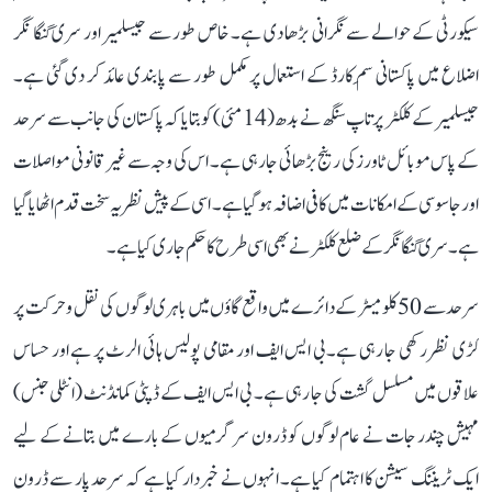
سیکورٹی کے حوالے سے نگرانی بڑھا دی ہے۔ خاص طور سے جیسلمیر اور سری گنگا نگر
اضلاع میں پاکستانی سِم کارڈ کے استعمال پر مکمل طور سے پابندی عائد کر دی گئی ہے۔
جیسلمیر کے کلکٹر پرتاپ سنگھ نے بدھ (14 مئی) کو بتایا کہ پاکستان کی جانب سے سرحد
کے پاس موبائل ٹاورز کی رینج بڑھائی جا رہی ہے۔ اس کی وجہ سے غیر قانونی مواصلات
اور جاسوسی کے امکانات میں کافی اضافہ ہو گیا ہے۔ اسی کے پیش نظر یہ سخت قدم اٹھایا گیا
ہے۔ سری گنگا نگر کے ضلع کلکٹر نے بھی اسی طرح کا حکم جاری کیا ہے۔
سرحد سے 50 کلومیٹر کے دائرے میں واقع گاؤں میں باہری لوگوں کی نقل و حرکت پر
کڑی نظر رکھی جا رہی ہے۔ بی ایس ایف اور مقامی پولیس ہائی الرٹ پر ہے اور حساس
علاقوں میں مسلسل گشت کی جا رہی ہے۔ بی ایس ایف کے ڈپٹی کمانڈنٹ (انٹلی جنس)
مہیش چندر جات نے عام لوگوں کو ڈرون سرگرمیوں کے بارے میں بتانے کے لیے
ایک ٹریننگ سیشن کا اہتمام کیا ہے۔ انہوں نے خبردار کیا ہے کہ سرحد پار سے ڈرون