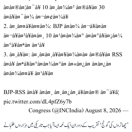
à¤à¤®à¤¦à¤¨à¥ 10 à¤¸à¤¾à¤² à¤®à¥à¤ 30
à¤à¥à¤¨à¤¾ à¤¬à¤¢à¤¼à¥
2. à¤¸à¤¤à¥à¤¤à¤¾: BJP à¤à¤¾ à¤¬à¥à¤à¤
à¤¬à¥à¤²à¥à¤à¤¸ 10 à¤¹à¤à¤¾à¤° à¤à¤°à¥à¤¡à¤¼
à¤°à¥à¤ªà¤ à¤¹à¥
3. à¤¸à¥à¤: à¤¸à¤à¤¸à¥à¤¥à¤¾à¤à¤ à¤®à¥à¤ RSS
à¤à¥ à¤ªà¥à¤°à¤à¤¾à¤°à¤ à¤«à¤¿à¤ à¤à¤¿à¤
à¤à¤¾à¤¤à¥ à¤¹à¥à¤
BJP-RSS à¤à¥ à¤à¤¸ à¤¸à¤¿à¤¸à¥à¤à¤® à¤¨à¥â¦
pic.twitter.com/dL4pfZ6y7b
August 8, 2026
— Congress (@INCIndia)
’چھاتروں کی گونج‘ تقریب کے دوران ایک لمحہ ایسا آیا جب تاریکی میں ہزاروں طلبا نے