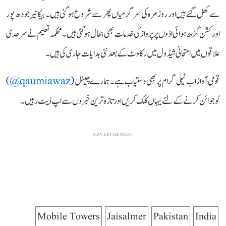
سے کھل گئے ہیں اور روزمرہ کی سرگرمیاں پھر سے شروع ہو گئی ہیں۔ بیکانیر جودھ پور
اور کشن گڑھ ہوائی اڈوں پر پرواز کی خدمات بھی بحال ہو گئی ہیں۔ محکمہ تعلیم نے سرحدی
علاقوں میں امتحانی شیڈول میں رکاوٹ کے بعد نئی ہدایات جاری کی ہیں۔
قومی آواز اب ٹیلی گرام پر بھی دستیاب ہے۔ ہمارے چینل (
qaumiawaz@
)
کو جوائن کرنے کے لئے یہاں کلک کریں اور تازہ ترین خبروں سے اپ ڈیٹ رہیں۔
ADVERTISEMENT
Mobile Towers
Jaisalmer
Pakistan
India