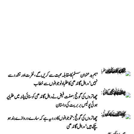
’ہم بدعنوان سسٹم کا مقابلہ محبت سے کریں گے، نفرت اور تشدد سے
نہیں‘، راہل گاندھی کا طلبا و نوجوانوں سے خطاب
چھاتروں کی گونج: صفت فیض نے راہل گاندھی کو سنائی پٹنہ میں طلبا پر
ہوئی پولیس بربریت کی داستان
چھاتروں کی گونج: ’نوجوانوں کا درد یہ ہے کہ سارے دروازے بند ہو
چکے ہیں‘، راہل گاندھی