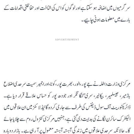
سرگرمیوں میں اضافہ ہو سکتا ہے اور لوگوں کو اس کی شناخت اور حفاظتی اقدامات کے
بارے میں معلومات ہونی چاہیے۔
ADVERTISEMENT
مرکزی وزارت داخلہ نے جے پور، الور، بھرت پور، کوٹا، اور اجمیر سمیت سرحدی اضلاع
باڑمیر، جیسلمیر، بیکانیر، سری گنگا نگر اور جودھ پور کو حساس علاقے قرار دیا ہے۔
ڈائریکٹوریٹ آف سول ڈیفنس کی طرف سے جاری کردہ گائیڈ لائنز میں ان علاقوں میں
الیکٹرک سائرن لگانے کی ہدایت دی گئی ہے، جنہیں مرکزی کنٹرول روم سے چلایا جائے
گا۔ حالانکہ سرحدی علاقوں میں زندگی آہستہ آہستہ معمول پر آ رہی ہے۔ بازار دوبارہ