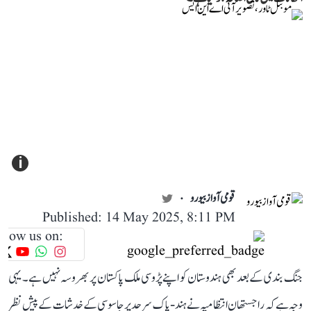
i
قومی آواز بیورو
Published: 14 May 2025, 8:11 PM
llow us on:
جنگ بندی کے بعد بھی ہندوستان کو اپنے پڑوسی ملک پاکستان پر بھروسہ نہیں ہے۔ یہی
وجہ ہے کہ راجستھان انتظامیہ نے ہند-پاک سرحد پر جاسوسی کے خدشات کے پیش نظر