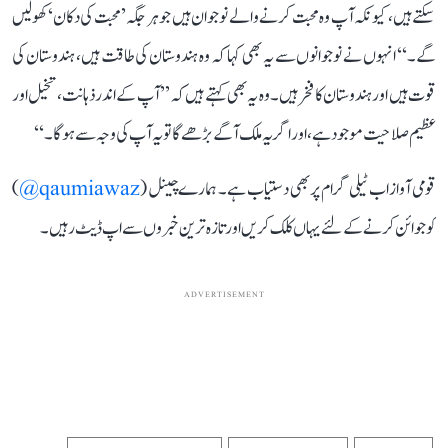
سکتے ہیں، کیونکہ آپ وہ محبت کرنے والے نوجوان ہیں جو ہر جگہ ’محبت کی دکان‘ کھولیں
گے۔‘‘ انہوں نے نوجوانوں سے یہ بھی کہا کہ وہ ہندوستان کی طاقت ہیں، ہندوستان کی
قوت ہیں اور ہندوستان کا فخر ہیں۔ وہ یہ بھی کہتے ہیں کہ ’’آپ کے اندر ذہانت، تخیل اور
عظیم صلاحیت موجود ہے، اور اگر یہ ملک آگے بڑھے گا تو یہ آپ کی وجہ سے ہوگا۔‘‘
قومی آواز اب ٹیلی گرام پر بھی دستیاب ہے۔ ہمارے چینل (
qaumiawaz@
)
کو جوائن کرنے کے لئے یہاں کلک کریں اور تازہ ترین خبروں سے اپ ڈیٹ رہیں۔
ADVERTISEMENT