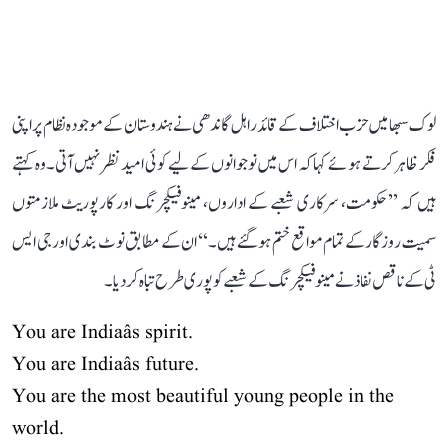
لوک سبھا میں حزب اختلاف کے قائد راہل گاندھی نے ہندوستان کے موجودہ نظام پر اپنی
فکر ظاہر کرتے ہوئے کہا کہ اس میں نوجوانوں کے لیے کوئی امید نظر نہیں آتی۔ وہ کہتے
ہیں کہ ’’حکومت، سرکاری شعبے کے اداروں، مینوفیکچرنگ اور کارپوریٹ ملازمتوں
سمیت روزگار کے تمام مواقع ختم ہو گئے ہیں۔‘‘ ان کے مطابق نوٹ بندی اور جی ایس
ٹی کے ناقص نفاذ نے مینوفیکچرنگ کے شعبے کو پوری طرح تباہ کر دیا۔
You are Indiaâs spirit.
You are Indiaâs future.
You are the most beautiful young people in the
world.