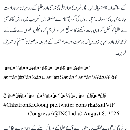
کے ساتھ ان کا استقبال کیا۔ پھر شروع ہوا راہل گاندھی اور طلبا کے درمیان براہ راست
تبادلۂ خیال کا سلسلہ۔ ’چھاتروں کی گونج‘ نام سے منعقد اس تقریب میں راہل گاندھی
نے طلبا کو کھل کر اپنی بات رکھنے کا موقع ضرور فراہم کیا، لیکن انھوں نے ملک کے
نوجوانوں اور طلبا پر زور دیا کہ وہ محبت اور عدم تشدد کے ذریعہ بدعنوان سسٹم کو تبدیل
کریں۔
'à¤à¤¾à¤¤à¥à¤°à¥à¤ à¤à¥ à¤à¥à¤à¤'
à¤¬à¤¦à¤²à¤¾à¤µ à¤²à¤¾à¤à¤° à¤°à¤¹à¥à¤à¥ ð¥
ð à¤ªà¥à¤°à¤¯à¤¾à¤à¤°à¤¾à¤, à¤¯à¥à¤ªà¥
#ChhatronKiGoonj
pic.twitter.com/rka5zuIVfF
August 8, 2026
— Congress (@INCIndia)
راہل گاندھی نے مختلف ریاستوں سے آئے طلبا کے مسائل سننے کے بعد ان سے مخاطب