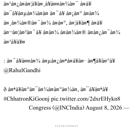
à¤¹à¤¿à¤à¤¦à¥à¤¸à¥à¤¤à¤¾à¤¨ à¤à¥
à¤¯à¥à¤µà¤¾à¤à¤ à¤¨à¥ à¤¡à¤° à¤à¤¾
à¤¸à¤¾à¤®à¤¨à¤¾ à¤à¤°, à¤¦à¥à¤¶ à¤à¥
à¤¬à¤¦à¤²à¤¨à¥ à¤à¤¾ à¤à¤¾à¤® à¤à¤¿à¤¯à¤¾
à¤¹à¥à¥¤
: à¤¨à¥à¤¤à¤¾ à¤µà¤¿à¤ªà¤à¥à¤· à¤¶à¥à¤°à¥
@RahulGandhi
ð à¤ªà¥à¤°à¤¯à¤¾à¤à¤°à¤¾à¤, à¤¯à¥à¤ªà¥
#ChhatronKiGoonj
pic.twitter.com/2dxrEHykn8
August 8, 2026
— Congress (@INCIndia)
ADVERTISEMENT