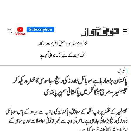
Subscription
Videos
ہجر کو حوصلہ اور وصل کو فرصت درکار
اک محبت کے لیے ایک جوانی کم ہے
خبریں
پاکستان بڑھا رہا ہے موبائل ٹاورز کی رینج، جاسوسی کا خطرہ دیکھ کر
جیسلمیر-سری گنگا نگر میں پاکستانی سِم پر پابندی
جیسلمیر کے کلکٹر پرتاپ سنگھ کے مطابق، پاکستان کی جانب سے سرحد کے پاس موبائل
ٹاورز کی رینج بڑھائی جا رہی ہے۔ اس کی وجہ سے غیر قانونی مواصلات اور جاسوسی کے
امکانات میں کافی اضافہ ہو گیا ہے۔