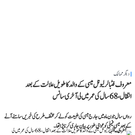
دیگر ممالک
معروف فٹبالر لیونل میسی کے والد کا طویل علالت کے بعد
انتقال، 68 سال کی عمر میں لی آخری سانس
رواں سال جون ماہ میں جارج میسی کی طبیعت کو لے کر مختلف طرح کی خبریں سامنے آنے
کے بعد میسی فیملی کو عوامی طور پر بیان جاری کرنا پڑا تھا۔