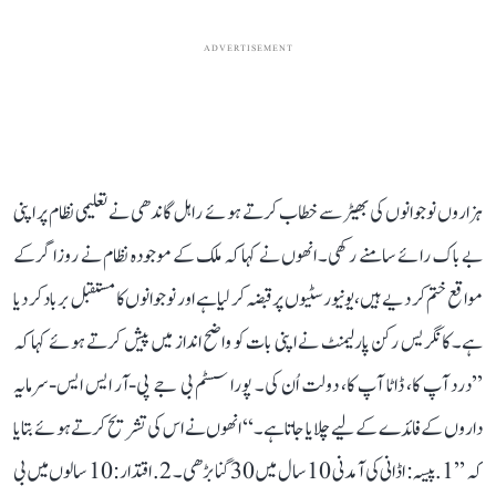
ADVERTISEMENT
ہزاروں نوجوانوں کی بھیڑ سے خطاب کرتے ہوئے راہل گاندھی نے تعلیمی نظام پر اپنی
بے باک رائے سامنے رکھی۔ انھوں نے کہا کہ ملک کے موجودہ نظام نے روزاگر کے
مواقع ختم کر دیے ہیں، یونیورسٹیوں پر قبضہ کر لیا ہے اور نوجوانوں کا مستقبل برباد کر دیا
ہے۔ کانگریس رکن پارلیمنٹ نے اپنی بات کو واضح انداز میں پیش کرتے ہوئے کہا کہ
’’درد آپ کا، ڈاٹا آپ کا، دولت اُن کی۔ پورا سسٹم بی جے پی-آر ایس ایس-سرمایہ
داروں کے فائدے کے لیے چلایا جاتا ہے۔‘‘ انھوں نے اس کی تشریح کرتے ہوئے بتایا
کہ ’’1. پیسہ: اڈانی کی آمدنی 10 سال میں 30 گنا بڑھی۔ 2. اقتدار: 10 سالوں میں بی