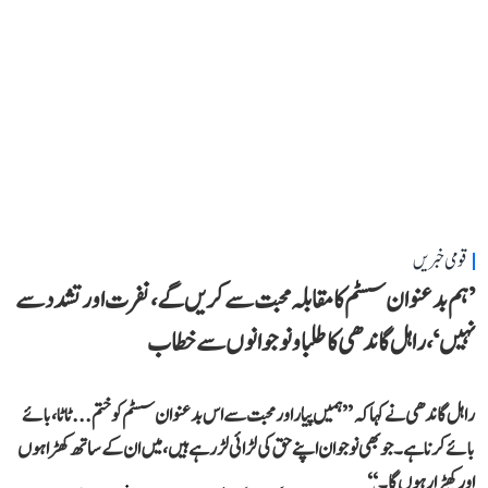
قومی خبریں
’ہم بدعنوان سسٹم کا مقابلہ محبت سے کریں گے، نفرت اور تشدد سے
نہیں‘، راہل گاندھی کا طلبا و نوجوانوں سے خطاب
راہل گاندھی نے کہا کہ ’’ہمیں پیار اور محبت سے اس بدعنوان سسٹم کو ختم... ٹاٹا، بائے
بائے کرنا ہے۔ جو بھی نوجوان اپنے حق کی لڑائی لڑ رہے ہیں، میں ان کے ساتھ کھڑا ہوں
اور کھڑا رہوں گا۔‘‘