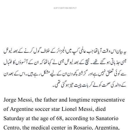
ADVERTISEMENT
یہ بیان اس وقت آیا تھا جب عالمی کپ میں الجزائر کے خلاف گول کرنے کے بعد لیونل
میسی جذباتی ہو گئے تھے۔ میچ کے بعد لیونل میسی نے کہا تھا کہ ان کے آنسوؤں کا فٹبال
سے کوئی تعلق نہیں ہے اور گزشتہ کچھ دن ان کے لیے مشکل رہے ہیں۔ اس کے بعد ان
کے والد کی صحت کو لے کر بات چیت تیز ہو گئی تھی۔
Jorge Messi, the father and longtime representative
of Argentine soccer star Lionel Messi, died
Saturday at the age of 68, according to Sanatorio
Centro, the medical center in Rosario, Argentina,