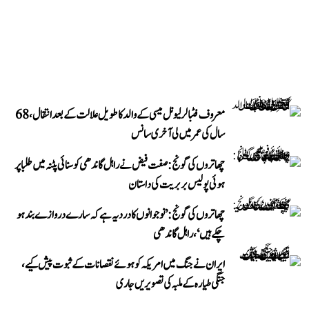
معروف فٹبالر لیونل میسی کے والد کا طویل علالت کے بعد انتقال، 68
سال کی عمر میں لی آخری سانس
چھاتروں کی گونج: صفت فیض نے راہل گاندھی کو سنائی پٹنہ میں طلبا پر
ہوئی پولیس بربریت کی داستان
چھاتروں کی گونج: ’نوجوانوں کا درد یہ ہے کہ سارے دروازے بند ہو
چکے ہیں‘، راہل گاندھی
ایران نے جنگ میں امریکہ کو ہوئے نقصانات کے ثبوت پیش کیے،
جنگی طیارہ کے ملبہ کی تصویریں جاری