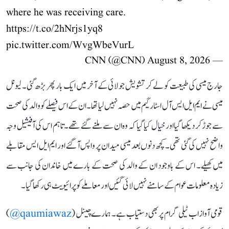
where he was receiving care.
https://t.co/2hNrjs1yq8
pic.twitter.com/WvgWbeVurL
August 8, 2026
— CNN (@CNN)
جارج میسی کی طبیعت کو لے کر تشویش جولائی کے آخر میں ایک بار پھر بڑھ گئی۔ لیونل
میسی نے ایم ایل ایس آل اسٹار گیم میں حصہ نہیں لیا تھا۔ ان کے اس فیصلے کو والد کی صحت
سے جوڑ کر دیکھا گیا اور خیال کیا گیا کہ وہ ان سے ملنے گئے تھے۔ تاہم اس کی آفیشیل وجہ
واضح نہیں کی گئی تھی۔ کچھ دنوں بعد میسی میدان پر واپس آ گئے اور ایم ایل ایس مقابلے
میں کھیلے۔ اس کے باوجود ان کے والد کی صحت کے بارے میں خاندان کی جانب سے
زیادہ معلومات عوام کے سامنے نہیں لائی گئیں اور معاملے کو پرائیویٹ ہی رکھا گیا۔
قومی آواز اب ٹیلی گرام پر بھی دستیاب ہے۔ ہمارے چینل (
qaumiawaz@
)