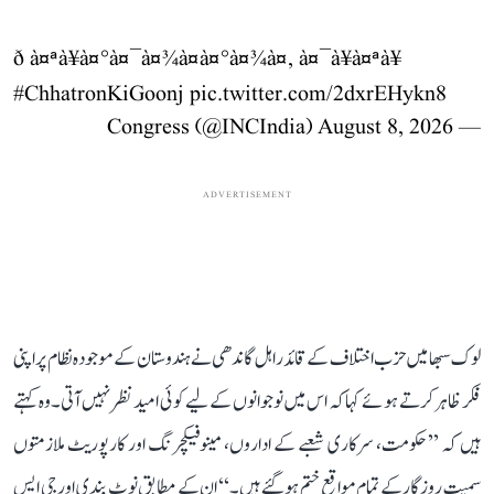
ð à¤ªà¥à¤°à¤¯à¤¾à¤à¤°à¤¾à¤, à¤¯à¥à¤ªà¥
#ChhatronKiGoonj
pic.twitter.com/2dxrEHykn8
August 8, 2026
— Congress (@INCIndia)
ADVERTISEMENT
لوک سبھا میں حزب اختلاف کے قائد راہل گاندھی نے ہندوستان کے موجودہ نظام پر اپنی
فکر ظاہر کرتے ہوئے کہا کہ اس میں نوجوانوں کے لیے کوئی امید نظر نہیں آتی۔ وہ کہتے
ہیں کہ ’’حکومت، سرکاری شعبے کے اداروں، مینوفیکچرنگ اور کارپوریٹ ملازمتوں
سمیت روزگار کے تمام مواقع ختم ہو گئے ہیں۔‘‘ ان کے مطابق نوٹ بندی اور جی ایس