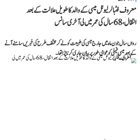
معروف فٹبالر لیونل میسی کے والد کا طویل علالت کے بعد
انتقال، 68 سال کی عمر میں لی آخری سانس
رواں سال جون ماہ میں جارج میسی کی طبیعت کو لے کر مختلف طرح کی خبریں سامنے آنے
کے بعد میسی فیملی کو عوامی طور پر بیان جاری کرنا پڑا تھا۔