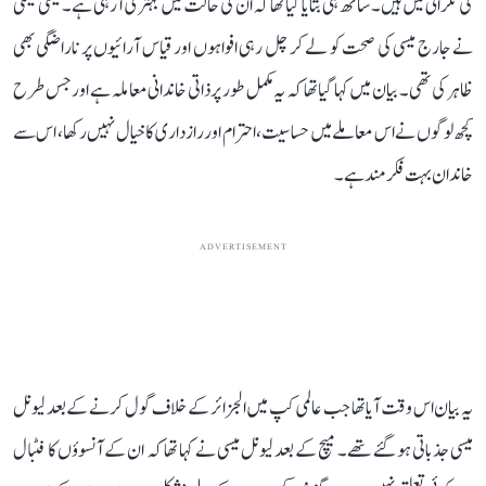
کی نگرانی میں ہیں۔ ساتھ ہی بتایا گیا تھا کہ ان کی حالت میں بہتری آ رہی ہے۔ میسی فیملی
نے جارج میسی کی صحت کو لے کر چل رہی افواہوں اور قیاس آرائیوں پر ناراضگی بھی
ظاہر کی تھی۔ بیان میں کہا گیا تھا کہ یہ مکمل طور پر ذاتی خاندانی معاملہ ہے اور جس طرح
کچھ لوگوں نے اس معاملے میں حساسیت، احترام اور رازداری کا خیال نہیں رکھا، اس سے
خاندان بہت فکرمند ہے۔
ADVERTISEMENT
یہ بیان اس وقت آیا تھا جب عالمی کپ میں الجزائر کے خلاف گول کرنے کے بعد لیونل
میسی جذباتی ہو گئے تھے۔ میچ کے بعد لیونل میسی نے کہا تھا کہ ان کے آنسوؤں کا فٹبال