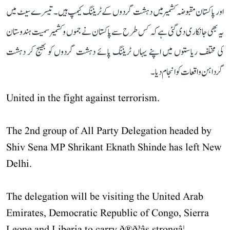
اور پاکستان مقبوضہ کشمیر میں دہشت گردوں کے ٹریننگ کیمپ ہیں۔ تیسرے سیٹ میں
یہ بھی جانکاری دی گئی ہے کہ کس طرح سے پاکستان نے جموں و کشمیر سمیت ہندوستان
کی مختلف ریاستوں میں اپنے یہاں ٹریننگ پائے دہشت گردوں کو بھیج کر دہشت
گرداہن واقعات کو انجام دیا۔
United in the fight against terrorism.
The 2nd group of All Party Delegation headed by
Shiv Sena MP Shrikant Eknath Shinde has left New
Delhi.
The delegation will be visiting the United Arab
Emirates, Democratic Republic of Congo, Sierra
Leone and Liberia to carry ð®ð³âs strongâ¦