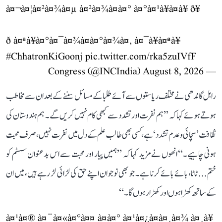
à¤¬à¤¦à¤²à¤¾à¤µ à¤²à¤¾à¤à¤° à¤°à¤¹à¥à¤à¥ ð¥
ð à¤ªà¥à¤°à¤¯à¤¾à¤à¤°à¤¾à¤, à¤¯à¥à¤ªà¥
#ChhatronKiGoonj
pic.twitter.com/rka5zuIVfF
August 8, 2026
— Congress (@INCIndia)
راہل گاندھی نے مختلف ریاستوں سے آئے طلبا کے مسائل سننے کے بعد ان سے مخاطب
ہوتے ہوئے کہا کہ ’’ہم نفرت اور تشدد سے کبھی کام نہیں کریں گے۔ ہم ہندوستان کی
ثقافت ’سچائی و عدم تشدد‘ ہے، کسی بھی طالب علم کے دل میں نفرت نہیں، صرف محبت
ہونی چاہیے۔‘‘ انھوں نے مزید کہا کہ ’’ہمیں پیار اور محبت سے اس بدعنوان سسٹم کو
ختم... ٹاٹا، بائے بائے کرنا ہے۔ جو بھی نوجوان اپنے حق کی لڑائی لڑ رہے ہیں، میں ان
کے ساتھ کھڑا ہوں اور کھڑا رہوں گا۔‘‘
à¤¹à¤® à¤¨à¤«à¤°à¤¤ à¤à¤° à¤¹à¤¿à¤à¤¸à¤¾ à¤¸à¥