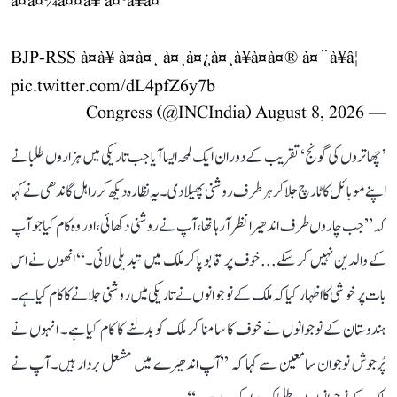
à¤à¤¾à¤¤à¥ à¤¹à¥à¤
BJP-RSS à¤à¥ à¤à¤¸ à¤¸à¤¿à¤¸à¥à¤à¤® à¤¨à¥â¦
pic.twitter.com/dL4pfZ6y7b
August 8, 2026
— Congress (@INCIndia)
’چھاتروں کی گونج‘ تقریب کے دوران ایک لمحہ ایسا آیا جب تاریکی میں ہزاروں طلبا نے
اپنے موبائل کا ٹارچ جلا کر ہر طرف روشنی پھیلا دی۔ یہ نظارہ دیکھ کر راہل گاندھی نے کہا
کہ ’’جب چاروں طرف اندھیرا نظر آ رہا تھا، آپ نے روشنی دکھائی، اور وہ کام کیا جو آپ
کے والدین نہیں کر سکے... خوف پر قابو پا کر ملک میں تبدیلی لائی۔‘‘ انھوں نے اس
بات پر خوشی کا اظہار کیا کہ ملک کے نوجوانوں نے تاریکی میں روشنی جلانے کا کام کیا ہے۔
ہندوستان کے نوجوانوں نے خوف کا سامنا کر ملک کو بدلنے کا کام کیا ہے۔ انہوں نے
پُرجوش نوجوان سامعین سے کہا کہ ’’آپ اندھیرے میں مشعل بردار ہیں۔ آپ نے