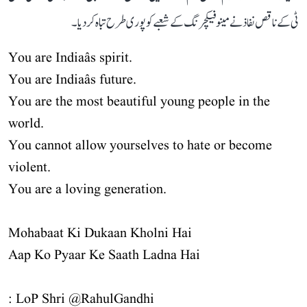
ٹی کے ناقص نفاذ نے مینوفیکچرنگ کے شعبے کو پوری طرح تباہ کر دیا۔
You are Indiaâs spirit.
You are Indiaâs future.
You are the most beautiful young people in the
world.
You cannot allow yourselves to hate or become
violent.
You are a loving generation.
Mohabaat Ki Dukaan Kholni Hai
Aap Ko Pyaar Ke Saath Ladna Hai
: LoP Shri
@RahulGandhi