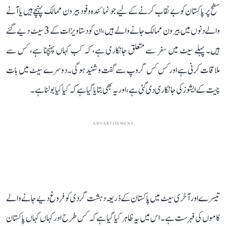
سطح پر پاکستان کو بے نقاب کرنے کے لیے جو نمائندہ وفود بیرون ممالک پہنچے ہیں یا آنے
والے دنوں میں بیرون ممالک جانے والے ہیں، ان کو دستاویزات کے 3 سیٹ دیے گئے
ہیں۔ پہلے سیٹ میں سفر سے متعلق جانکاری ہے، کہ کب کہاں پہنچنا ہے، کس سے
ملاقات کرنی ہے اور کس کس گروپ سے گفت و شنید ہوگی۔ دوسرے سیٹ میں بات
چیت کے ایشوز کی جانکاری دی گئی ہے، اور یہ بھی بتایا گیا ہے کہ کیا کیا بولنا ہے۔
ADVERTISEMENT
تیسرے اور آخری سیٹ میں پاکستان کے ذریعہ دہشت گردی کو فروغ دیے جانے والے
کاموں کی فہرست ہے۔ اس میں یہ ظاہر کیا گیا ہے کہ کس طرح اور کہاں کہاں پاکستان