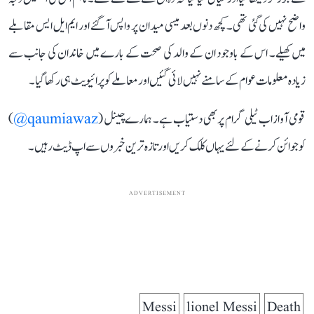
واضح نہیں کی گئی تھی۔ کچھ دنوں بعد میسی میدان پر واپس آ گئے اور ایم ایل ایس مقابلے
میں کھیلے۔ اس کے باوجود ان کے والد کی صحت کے بارے میں خاندان کی جانب سے
زیادہ معلومات عوام کے سامنے نہیں لائی گئیں اور معاملے کو پرائیویٹ ہی رکھا گیا۔
قومی آواز اب ٹیلی گرام پر بھی دستیاب ہے۔ ہمارے چینل (
qaumiawaz@
)
کو جوائن کرنے کے لئے یہاں کلک کریں اور تازہ ترین خبروں سے اپ ڈیٹ رہیں۔
ADVERTISEMENT
Messi
lionel Messi
Death