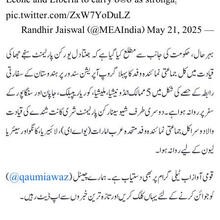
pic.twitter.com/ZxW7YoDuLZ
May 21, 2025
— Randhir Jaiswal (@MEAIndia)
بہرحال، حکومت کی جانب سے مطلع کیا گیا ہے کہ جنتا دل یو رکن پارلیمنٹ سنجے جھا کی
قیادت میں کل جماعتی نمائندہ وفد کا پہلا گروپ آپریشن سندور پر ہندوستان کے سفارتی
رابطہ کے حصے کی شکل میں 5 ممالک انڈونیشیا، ملیشیا، کوریا ریپبلک، جاپان اور سنگاپور کے
سفر پر روانہ ہوا ہے۔ دوسری طرف شیوسینا رکن پارلیمنٹ شری کانت شندے کی قیادت
والا دوسرا کُل جماعتی نمائندہ وفد متحدہ عرب امارات (یو اے ای)، لائبیریا، کانگو اور سیئریا
لیون کے لیے روانہ ہوا۔
قومی آواز اب ٹیلی گرام پر بھی دستیاب ہے۔ ہمارے چینل (
qaumiawaz@
)
کو جوائن کرنے کے لئے یہاں کلک کریں اور تازہ ترین خبروں سے اپ ڈیٹ رہیں۔