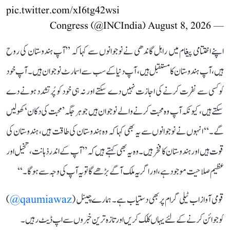
pic.twitter.com/xI6tg42wsi
August 8, 2026
— Congress (@INCIndia)
اپنے اختتامی پیغام میں راہل گاندھی نے نوجوانوں سے کہا کہ ’’آپ ہندوستان کی روح
ہیں، آپ ہندوستان کا مستقبل ہیں، آپ دنیا کے سب سے اسمارٹ نوجوان ہیں۔ آپ خود
کو کسی سے نفرت کرنے کی اجازت نہیں دے سکتے اور نہ ہی خود کو پُرتشدد ہونے دے
سکتے ہیں، کیونکہ آپ وہ محبت کرنے والے نوجوان ہیں جو ہر جگہ ’محبت کی دکان‘ کھولیں
گے۔‘‘ انہوں نے نوجوانوں سے یہ بھی کہا کہ وہ ہندوستان کی طاقت ہیں، ہندوستان کی
قوت ہیں اور ہندوستان کا فخر ہیں۔ وہ یہ بھی کہتے ہیں کہ ’’آپ کے اندر ذہانت، تخیل اور
عظیم صلاحیت موجود ہے، اور اگر یہ ملک آگے بڑھے گا تو یہ آپ کی وجہ سے ہوگا۔‘‘
قومی آواز اب ٹیلی گرام پر بھی دستیاب ہے۔ ہمارے چینل (
qaumiawaz@
)
کو جوائن کرنے کے لئے یہاں کلک کریں اور تازہ ترین خبروں سے اپ ڈیٹ رہیں۔