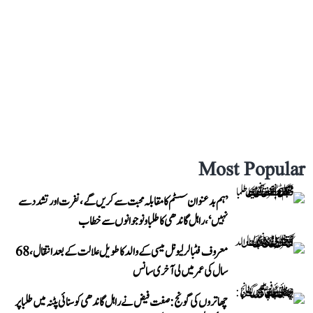
Most Popular
’ہم بدعنوان سسٹم کا مقابلہ محبت سے کریں گے، نفرت اور تشدد سے
نہیں‘، راہل گاندھی کا طلبا و نوجوانوں سے خطاب
معروف فٹبالر لیونل میسی کے والد کا طویل علالت کے بعد انتقال، 68
سال کی عمر میں لی آخری سانس
چھاتروں کی گونج: صفت فیض نے راہل گاندھی کو سنائی پٹنہ میں طلبا پر