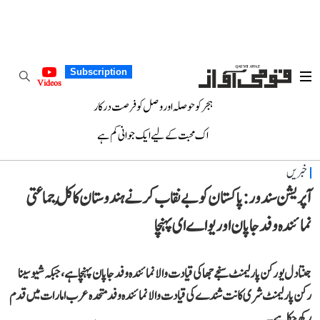
Subscription
Videos
ہجر کو حوصلہ اور وصل کو فرصت درکار
اک محبت کے لیے ایک جوانی کم ہے
خبریں
آپریشن سندور: پاکستان کو بے نقاب کرنے ہندوستان کا کُل جماعتی
نمائندہ وفد جاپان اور یو اے ای پہنچا
جنتا دل یو رکن پارلیمنٹ سنجے جھا کی قیادت والا نمائندہ وفد جاپان پہنچا ہے، جبکہ شیوسینا
رکن پارلیمنٹ شری کانت شندے کی قیادت والا نمائندہ وفد متحدہ عرب امارات میں قدم
رکھ چکا ہے۔