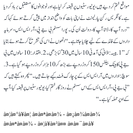
مواقع ختم کر دیے ہیں، یونیورسٹیوں پر قبضہ کر لیا ہے اور نوجوانوں کا مستقبل برباد کر دیا
ہے۔ کانگریس رکن پارلیمنٹ نے اپنی بات کو واضح انداز میں پیش کرتے ہوئے کہا کہ
’’درد آپ کا، ڈاٹا آپ کا، دولت اُن کی۔ پورا سسٹم بی جے پی-آر ایس ایس-سرمایہ
داروں کے فائدے کے لیے چلایا جاتا ہے۔‘‘ انھوں نے اس کی تشریح کرتے ہوئے بتایا
کہ ’’1. پیسہ: اڈانی کی آمدنی 10 سال میں 30 گنا بڑھی۔ 2. اقتدار: 10 سالوں میں بی
جے پی کا بینک بیلنس 150 کروڑ روپے سے بڑھ کر 10 ہزار کروڑ روپے ہو گیا ہے۔ 3.
سوچ: اداروں میں آر ایس ایس کے پرچارک فِٹ کیے جاتے ہیں۔‘‘ پھر وہ کہتے ہیں کہ
’’بی جے پی-آر ایس ایس کے اس سسٹم نے روزگار ختم کیا، یونیورسٹیوں پر قبضہ کیا، آپ
کے اوپر حملہ کیا ہے۔‘‘
à¤¦à¤°à¥à¤¦ à¤à¤ªà¤à¤¾ - à¤¡à¤¾à¤à¤¾
à¤à¤ªà¤à¤¾ - à¤¦à¥à¤²à¤¤ à¤à¤¨à¤à¥