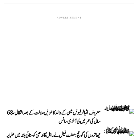
ADVERTISEMENT
معروف فٹبالر لیونل میسی کے والد کا طویل علالت کے بعد انتقال، 68
سال کی عمر میں لی آخری سانس
چھاتروں کی گونج: صفت فیض نے راہل گاندھی کو سنائی پٹنہ میں طلبا پر