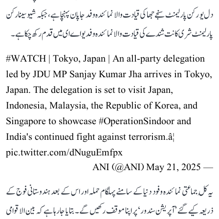
دل یو رکن پارلیمنٹ سنجے جھا کی قیادت والا نمائندہ وفد جاپان پہنچا ہے، جبکہ شیوسینا رکن
پارلیمنٹ شری کانت شندے کی قیادت والا نمائندہ وفد یو اے ای میں قدم رکھ چکا ہے۔
#WATCH
| Tokyo, Japan | An all-party delegation
led by JDU MP Sanjay Kumar Jha arrives in Tokyo,
Japan. The delegation is set to visit Japan,
Indonesia, Malaysia, the Republic of Korea, and
Singapore to showcase
#OperationSindoor
and
India's continued fight against terrorism.â¦
pic.twitter.com/dNuguEmfpx
May 21, 2025
— ANI (@ANI)
یہ کُل جماعتی نمائندہ وفود دنیا کے سامنے پہلگام حملہ اور اس کے بعد ہندوستانی فوج کے
ذریعہ کیے گئے ’آپریشن سندور‘ پر اپنا موقف رکھیں گے۔ بتایا جا رہا ہے کہ بین الاقوامی