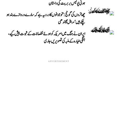
ہوئی پولیس بربریت کی داستان
چھاتروں کی گونج: ’نوجوانوں کا درد یہ ہے کہ سارے دروازے بند ہو
چکے ہیں‘، راہل گاندھی
ایران نے جنگ میں امریکہ کو ہوئے نقصانات کے ثبوت پیش کیے،
جنگی طیارہ کے ملبہ کی تصویریں جاری
ADVERTISEMENT