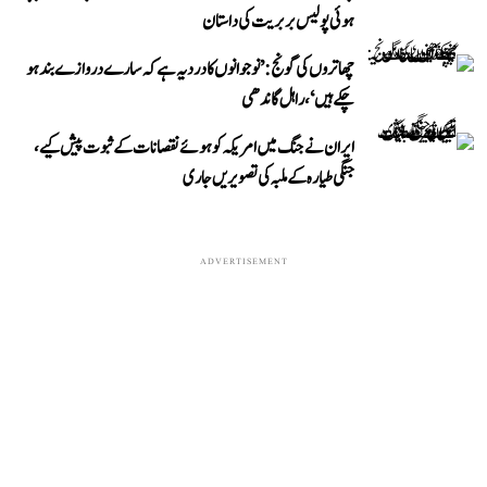
ہوئی پولیس بربریت کی داستان
چھاتروں کی گونج: ’نوجوانوں کا درد یہ ہے کہ سارے دروازے بند ہو
چکے ہیں‘، راہل گاندھی
ایران نے جنگ میں امریکہ کو ہوئے نقصانات کے ثبوت پیش کیے،
جنگی طیارہ کے ملبہ کی تصویریں جاری
ADVERTISEMENT