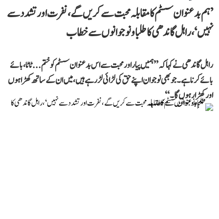
’ہم بدعنوان سسٹم کا مقابلہ محبت سے کریں گے، نفرت اور تشدد سے
نہیں‘، راہل گاندھی کا طلبا و نوجوانوں سے خطاب
راہل گاندھی نے کہا کہ ’’ہمیں پیار اور محبت سے اس بدعنوان سسٹم کو ختم... ٹاٹا، بائے
بائے کرنا ہے۔ جو بھی نوجوان اپنے حق کی لڑائی لڑ رہے ہیں، میں ان کے ساتھ کھڑا ہوں
اور کھڑا رہوں گا۔‘‘