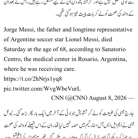
سے کوئی تعلق نہیں ہے اور گزشتہ کچھ دن ان کے لیے مشکل رہے ہیں۔ اس کے بعد ان
کے والد کی صحت کو لے کر بات چیت تیز ہو گئی تھی۔
Jorge Messi, the father and longtime representative
of Argentine soccer star Lionel Messi, died
Saturday at the age of 68, according to Sanatorio
Centro, the medical center in Rosario, Argentina,
where he was receiving care.
https://t.co/2hNrjs1yq8
pic.twitter.com/WvgWbeVurL
August 8, 2026
— CNN (@CNN)
جارج میسی کی طبیعت کو لے کر تشویش جولائی کے آخر میں ایک بار پھر بڑھ گئی۔ لیونل
میسی نے ایم ایل ایس آل اسٹار گیم میں حصہ نہیں لیا تھا۔ ان کے اس فیصلے کو والد کی صحت
سے جوڑ کر دیکھا گیا اور خیال کیا گیا کہ وہ ان سے ملنے گئے تھے۔ تاہم اس کی آفیشیل وجہ