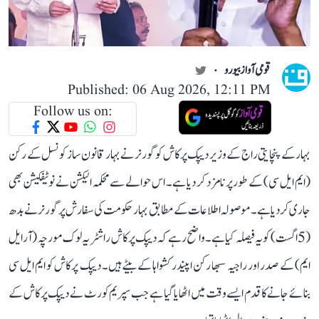
قومی آواز بیورو
Published: 06 Aug 2026, 12:11 PM
Follow us on:
بہار کے پنچایتی راج کے وزیر دیپک پرکاش کو گورنر نے بہار قانون ساز کونسل کے رکن
(ایم ایل سی) کے طور پر نامزد کر دیا ہے۔ اس حوالے سے محکمہ الیکشن نے نوٹیفکیشن بھی
جاری کر دیا ہے۔ موصولہ اطلاعات کے مطابق بہار حکومت کی سفارش پر گورنر نے بدھ
(5 اگست) کو یہ فیصلہ کیا ہے۔ واضح رہے کہ دیپک پرکاش راشٹریہ لوک مورچہ (آر ایل
ایم) کے صدر اور راجیہ سبھا رکن اپیندر کشواہا کے بیٹے ہیں۔ دیپک پرکاش کو ایم ایل سی
بنائے جانے کا قدم ایسے وقت میں اٹھایا گیا ہے جب سپریم کورٹ نے دیپک پرکاش کے