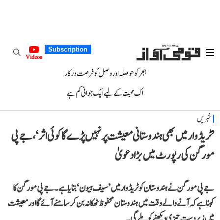
Subscription
Videos
ہجر کو حوصلہ اور وصل کو فرصت درکار
اک محبت کے لیے ایک جوانی کم ہے
خبریں
’ٹریڈ وار میں بھی ہندوستانی معیشت پر نہیں پڑے گا کوئی اثر‘، جے پی
مورگن کی رپورٹ میں بڑا دعویٰ
جے پی مورگن نے ہندوستان کو ٹریڈ وار میں ’سیف ہیون‘ بتایا ہے۔ جے پی مورگن کا
کہنا ہے کہ آنے والے وقت میں ہندوستان محفوظ ٹھکانہ بن کر سامنے آئے گا اور معیشت
میں زبردست تیزی دیکھنے کو ملے گی۔