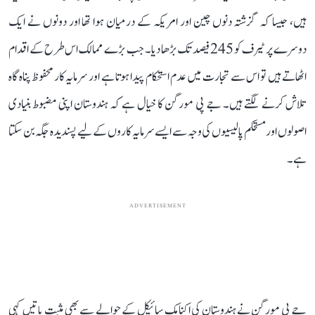
ہیں، جیسا کہ گزشتہ دنوں چین اور امریکہ کے درمیان ہوا تھا اور دونوں نے ایک
دوسرے پر ٹیرف کو 245 فیصد تک بڑھا دیا۔ جب بڑے ممالک اس طرح کے اقدام
اٹھاتے ہیں تو اس سے تجارت میں عدم استحکام پیدا ہوتا ہے اور سرمایہ کار محفوظ پناہ گاہ
تلاش کرنے لگتے ہیں۔ جے پی مورگن کا خیال ہے کہ ہندوستان اپنی مضبوط بنیادی
اصولوں اور مستحکم پالیسیوں کی وجہ سے ایسے سرمایہ کاروں کے لیے پسندیدہ جگہ بن سکتا
ہے۔
ADVERTISEMENT
جے پی مورگن نے ہندوستان کی اکنامک سائیکل کے حوالے سے بھی مثبت باتیں کہی