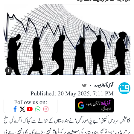
i
قومی آواز بیورو
Published: 20 May 2025, 7:11 PM
Follow us on:
فنانشیل سروس کمپنی ’جے پی مورگن‘ نے ہندوستان کے حوالے سے کہا کہ اگر عالمی سطح
پر ’ٹریڈ وار‘ ہوا تو بھی ہندوستان کی معیشت پر کوئی اثر نہیں پڑے گا۔ یہی نہیں جے پی