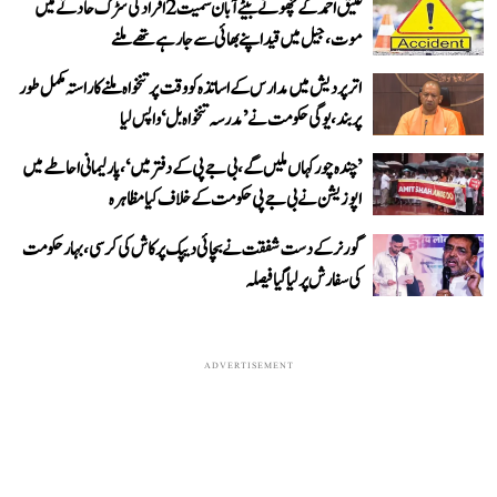
عتیق احمد کے چھوٹے بیٹے آبان سمیت 2 افراد کی سڑک حادثے میں
موت، جیل میں قید اپنے بھائی سے جا رہے تھے ملنے
اتر پردیش میں مدارس کے اساتذہ کو وقت پر تنخواہ ملنے کا راستہ مکمل طور
پر بند، یوگی حکومت نے ’مدرسہ تنخواہ بل‘ واپس لیا
’چندہ چور کہاں ملیں گے، بی جے پی کے دفتر میں‘، پارلیمانی احاطے میں
اپوزیشن نے بی جے پی حکومت کے خلاف کیا مظاہرہ
گورنر کے دست شفقت نے بچائی دیپک پرکاش کی کرسی، بہار حکومت
کی سفارش پر لیا گیا فیصلہ
ADVERTISEMENT