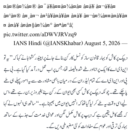
¤à¤®à¤¾à¤® à¤¨à¥à¤¤à¤¾à¤à¤ à¤à¥ à¤¬à¥à¤
à¤¹à¤® à¤¸à¤¬ à¤²à¥à¤à¥à¤ à¤à¥ à¤¬à¤¾à¤¤à¤à¥à¤
¤ à¤à¥ à¤à¤§à¤¾à¤° à¤ªà¤°â¦
pic.twitter.com/aDWVJRVzq9
August 5, 2026
— IANS Hindi (@IANSKhabar)
دیپک پرکاش کو بہار قانون ساز کونسل کا رکن بنائے جانے پر اپیندر کشواہا نے کہا کہ ’’ یہ تو
این ڈی اے کا ایک پرانا اور طے شدہ فیصلہ تھا، جس پر اب عمل درآمد کیا گیا ہے۔ بی جے
پی اور این ڈی اے کے تمام لیڈران کے درمیان باہمی مشاورت سے یہ امور پہلے ہی طے
پا چکے تھے۔ چونکہ دیپک پرکاش کسی بھی ایوان کے رکن بنے بغیر وزیر بن رہے تھے، اس
لیے اسی وقت یہ طے کر لیا گیا تھا کہ انہیں ایوان میں بھیجنا ہے۔‘‘ ساتھ ہی انہوں نے کہا
کہ مجھے کامل یقین ہے کہ دیپ پرکاش مکمل لگن اور عوامی خدمت ک جذبے کے ساتھ
بہار کی ترقی اور عوام کے مفادات کو نئی مضبوطی دیں گے۔