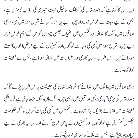
ہیں۔ ان کا کہنا ہے کہ ہندوستان کی اکنامک سائیکل مثبت تبدیلی کی جانب گامزن ہے،
جس کے لیے بہت سے عوامل ذمہ دار ہیں۔ جے پی مورگن نے شرح سود میں کمی، دیہی
علاقوں میں مانگ کا اضافہ اور ٹیکس میں تخفیف جیسی چیزوں کو اس کے اہم عوامل قرار
دیے ہیں۔ شرح سود میں کمی کی وجہ سے لوگوں اور کمپنیوں کے لیے قرض (لون) سستے
ہو جاتے ہیں۔ اس طرح سرمایہ کاری اور اخراجات میں اضافہ ہوتا ہے، جس سے معیشت
کو فائدہ ملتا ہے۔
دیہی علاقوں میں مانگ میں اضافے کا اثر ہندوستان کی معیشت پر اس طرح پڑے گا کہ
ہندوستان کی بڑی آبادی دیہی علاقوں میں رہتی ہیں، اگر وہاں مانگ بڑھ جاتی ہے تو یہ ملکی
معیشت میں اضافے کا ایک بڑا اشارہ ہے۔ ٹیکس میں کمی کی بات کریں تو اگر حکومت
ٹیکس کم کرتی ہے تو لوگوں اور کمپنیوں کے پاس خرچ کرنے اور سرمایہ کاری کے لیے
زیادہ پیسا بچتا ہے، جس سے ملک کو معاشی فروغ ملتا ہے۔