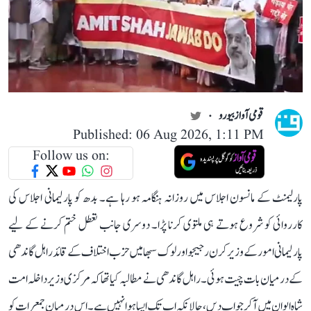
قومی آواز بیورو
Published: 06 Aug 2026, 1:11 PM
Follow us on:
پارلیمنٹ کے مانسون اجلاس میں روزانہ ہنگامہ ہو رہا ہے۔ بدھ کو پارلیمانی اجلاس کی
کارروائی کو شروع ہوتے ہی ملتوی کرنا پڑا۔ دوسری جانب تعطل ختم کرنے کے لیے
پارلیمانی امور کے وزیر کرن رجیجو اور لوک سبھا میں حزب اختلاف کے قائد راہل گاندھی
کے درمیان بات چیت ہوئی۔ راہل گاندھی نے مطالبہ کیا تھا کہ مرکزی وزیر داخلہ امت
شاہ ایوان میں آ کر جواب دیں، حالانکہ اب تک ایسا ہوا نہیں ہے۔ اس درمیان جمعرات کو