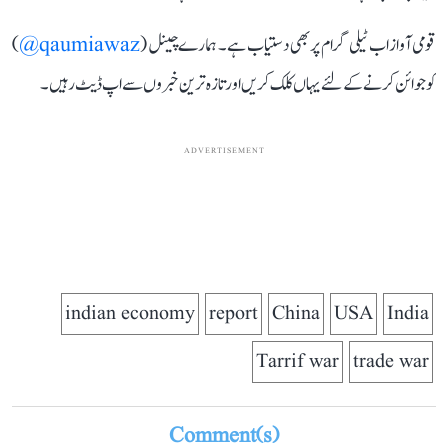
قومی آواز اب ٹیلی گرام پر بھی دستیاب ہے۔ ہمارے چینل (
qaumiawaz@
)
کو جوائن کرنے کے لئے یہاں کلک کریں اور تازہ ترین خبروں سے اپ ڈیٹ رہیں۔
ADVERTISEMENT
indian economy
report
China
USA
India
Tarrif war
trade war
Comment(s)