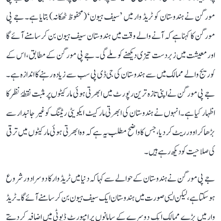
مورگن نے ہندوستان کو ٹریڈ وار میں ’سیف ہیون‘ (محفوظ ٹھکانہ) بتایا ہے۔ جے پی
مورگن کا کہنا ہے کہ آنے والے وقت میں ہندوستان سیف ہیون بن کر سامنے آئے گا
اور معیشت میں زبردست تیزی دیکھنے کو ملے گی۔ جے پی مورگن کے مطابق، اس کے
کوریج والے ممالک میں سے ہندوستان کی جی ڈی پی سب سے زیادہ رہنے کا اندازہ ہے۔
جے پی مورگن نے اپنی تازہ ترین رپورٹ میں ابھرتی ہوئی مارکیٹوں پر مثبت نقطۂ نظر کا
اظہار کیا ہے۔ انہوں نے ہندوستان کی ابھرتی مارکیٹ ایکویٹی ریٹنگ کو غیر جانبدار سے
بڑھا کر اوورریٹ کر دیا، جس کا واضح مطلب یہ ہے کہ وہ ابھرتی ہوئی مارکیٹوں میں ترقی
کی صلاحیت کو دیکھ رہے ہیں۔
جے پی مورگن نے ہندوستان کے حوالے سے کہا کہ دنیا میں ٹریڈ وار کا دوسرا دور شروع
ہو سکتا ہے، لیکن ایسی صورت میں ہندوستان ایک سیف ہیون بن کر سامنے آئے گا۔ ٹریڈ
وار میں بڑے ممالک ایک دوسرے کے سامانوں پر امپورٹ ڈیوٹی میں اضافہ کر دیتے