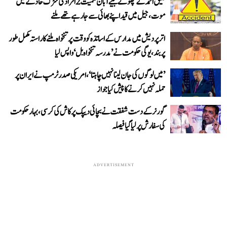
عتیق احمد کے چھوٹے بیٹے آبان سمیت 2 افراد کی سڑک حادثے میں
موت، جیل میں قید اپنے بھائی سے جا رہے تھے ملنے
اتر پردیش میں مدارس کے اساتذہ کو وقت پر تنخواہ ملنے کا راستہ مکمل طور
پر بند، یوگی حکومت نے ’مدرسہ تنخواہ بل‘ واپس لیا
’میں لوگوں کی جان لینا نہیں چاہتا‘، امریکی صدر ٹرمپ نے ایران پر
حملہ نہیں کرنے کا پیش کیا جواز
گورنر کے دست شفقت نے بچائی دیپک پرکاش کی کرسی، بہار حکومت
کی سفارش پر لیا گیا فیصلہ
ADVERTISEMENT