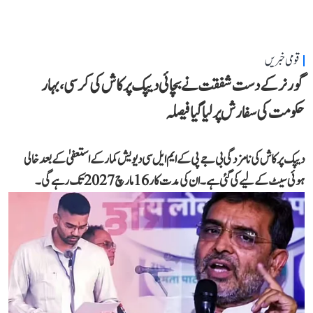
قومی خبریں
گورنر کے دست شفقت نے بچائی دیپک پرکاش کی کرسی، بہار
حکومت کی سفارش پر لیا گیا فیصلہ
دیپک پرکاش کی نامزدگی بی جے پی کے ایم ایل سی دیویش کمار کے استعفیٰ کے بعد خالی
ہوئی سیٹ کے لیے کی گئی ہے۔ ان کی مدت کار 16 مارچ 2027 تک رہے گی۔