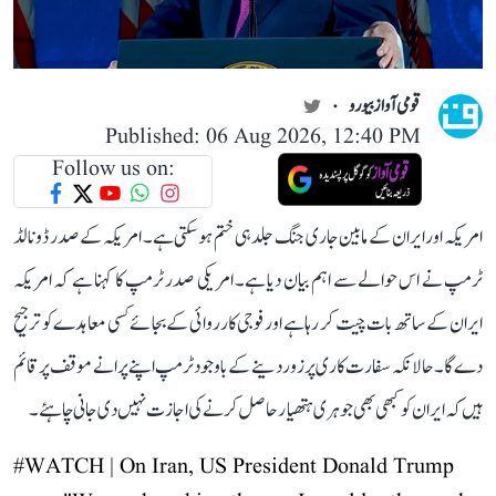
قومی آواز بیورو
Published: 06 Aug 2026, 12:40 PM
Follow us on:
امریکہ اور ایران کے مابین جاری جنگ جلد ہی ختم ہو سکتی ہے۔ امریکہ کے صدر ڈونالڈ
ٹرمپ نے اس حوالے سے اہم بیان دیا ہے۔ امریکی صدر ٹرمپ کا کہنا ہے کہ امریکہ
ایران کے ساتھ بات چیت کر رہا ہے اور فوجی کارروائی کے بجائے کسی معاہدے کو ترجیح
دے گا۔ حالانکہ سفارت کاری پر زور دینے کے باوجود ٹرمپ اپنے پرانے موقف پر قائم
ہیں کہ ایران کو کبھی بھی جوہری ہتھیار حاصل کرنے کی اجازت نہیں دی جانی چاہئے۔
#WATCH
| On Iran, US President Donald Trump