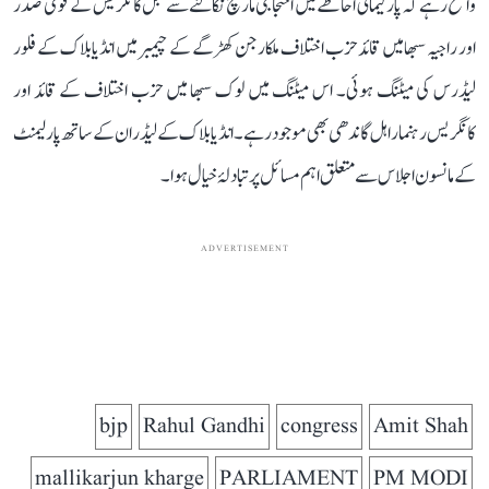
واضح رہے کہ پارلیمانی احاطے میں احتجاجی مارچ نکالنے سے قبل کانگریس کے قومی صدر
اور راجیہ سبھا میں قائد حزب اختلاف ملکارجن کھڑگے کے چیمبر میں انڈیا بلاک کے فلور
لیڈرس کی میٹنگ ہوئی۔ اس میٹنگ میں لوک سبھا میں حزب اختلاف کے قائد اور
کانگریس رہنما راہل گاندھی بھی موجود رہے۔ انڈیا بلاک کے لیڈران کے ساتھ پارلیمنٹ
کے مانسون اجلاس سے متعلق اہم مسائل پر تبادلۂ خیال ہوا۔
ADVERTISEMENT
bjp
Rahul Gandhi
congress
Amit Shah
mallikarjun kharge
PARLIAMENT
PM MODI