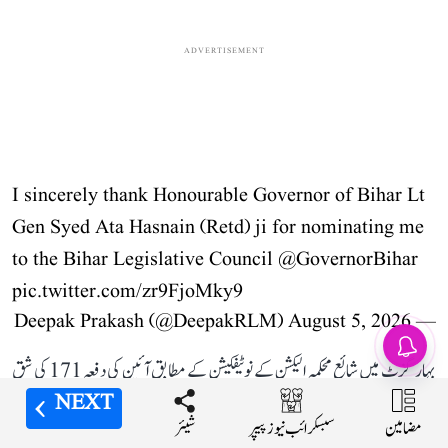
ADVERTISEMENT
I sincerely thank Honourable Governor of Bihar Lt
Gen Syed Ata Hasnain (Retd) ji for nominating me
to the Bihar Legislative Council
@GovernorBihar
pic.twitter.com/zr9FjoMky9
August 5, 2026
— Deepak Prakash (@DeepakRLM)
بہار گزٹ میں شائع محکمہ الیکشن کے نوٹیفکیشن کے مطابق آئین کی دفعہ 171 کی شق
NEXT
NEXT
NEXT
NEXT
(3) کی ذیلی شق (ای) اور شق (5) کے تحت حاصل اختیارات کا استعمال کرتے ہوئے
مضامین
مضامین
مضامین
مضامین
شیئر
شیئر
شیئر
شیئر
سبسکرائب نیوز پیپر
سبسکرائب نیوز پیپر
سبسکرائب نیوز پیپر
سبسکرائب نیوز پیپر