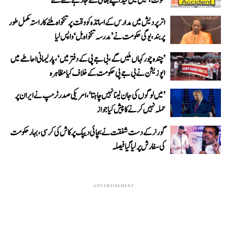
موت، جیل میں قید اپنے بھائی سے جا رہے تھے ملنے
اتر پردیش میں مدارس کے اساتذہ کو وقت پر تنخواہ ملنے کا راستہ مکمل طور
پر بند، یوگی حکومت نے ’مدرسہ تنخواہ بل‘ واپس لیا
’چندہ چور کہاں ملیں گے، بی جے پی کے دفتر میں‘، پارلیمانی احاطے میں
اپوزیشن نے بی جے پی حکومت کے خلاف کیا مظاہرہ
’میں لوگوں کی جان لینا نہیں چاہتا‘، امریکی صدر ٹرمپ نے ایران پر
حملہ نہیں کرنے کا پیش کیا جواز
گورنر کے دست شفقت نے بچائی دیپک پرکاش کی کرسی، بہار حکومت
کی سفارش پر لیا گیا فیصلہ
ADVERTISEMENT