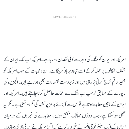
ADVERTISEMENT
امریکہ اور ایران کو جنگ کی وجہ سے کافی نقصان ہو رہا ہے۔ امریکہ اب تک ایران کے
مختلف ٹھکانوں پر حملہ کر کے اسے تباہ و برباد کر چکا ہے۔ ان وجوہات کے سبب امریکہ کو
خطیر رقم خرچ کرنی پڑ رہی ہیں اور زبردست نقصانات بھی ہو رہے ہیں۔ الجزیرہ کی
رپورٹ کے مطابق ٹرمپ اب جنگ سے نجات حاصل کرنا چاہتے ہیں۔ امریکہ اور
ایران کے مابین معاہدہ ہوتا ہے تو اس سے آبنائے ہرمز پر کشیدگی کم ہو سکتی ہے۔ مگر یہ
تبھی ہو سکتا ہے، جب دونوں ممالک متفق ہوں۔ معاہدے کی خبروں کے درمیان
ایران کے ایک سینئر فوجی افسر نے خبردار کیا ہے کہ اگر امریکہ نے ایرانی بحری جہازوں