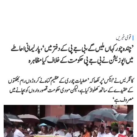
قومی خبریں
’چندہ چور کہاں ملیں گے، بی جے پی کے دفتر میں‘، پارلیمانی احاطے
میں اپوزیشن نے بی جے پی حکومت کے خلاف کیا مظاہرہ
کانگریس نے ’ایکس‘ پر لکھا کہ ’عطیات چوری کے عظیم گناہ نے کروڑوں رام بھکتوں
کے عقیدے کے ساتھ کھلواڑ کیا ہے، لیکن مودی حکومت قصورواروں کو بچانے میں
مصروف ہے‘