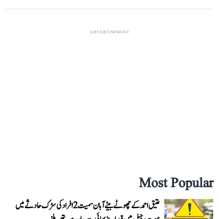
ADVERTISEMENT
Most Popular
عتیق احمد کے چھوٹے بیٹے آبان سمیت 2 افراد کی سڑک حادثے میں