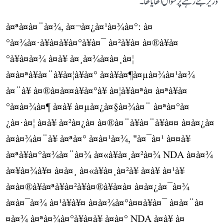
وزیر بنے رہنے پر سوال اٹھایا تھا۔
à¤ªà¤à¤¨à¤¾, à¤¬à¤¿à¤¹à¤¾à¤°: à¤
°à¤¾à¤·à¥à¤à¥à¤°à¥à¤¯ à¤²à¥à¤ à¤®à¥à¤
°à¥à¤à¤¾ à¤à¥ à¤¸à¤¾à¤à¤¸à¤¦
à¤à¤ªà¥à¤¨à¥à¤¦à¥à¤° à¤à¥à¤¶à¤µà¤¾à¤¹à¤¾
à¤¨à¥ à¤®à¤à¤¤à¥à¤°à¥ à¤¦à¥à¤ªà¤ à¤ªà¥à¤
°à¤à¤¾à¤¶ à¤à¥ à¤µà¤¿à¤§à¤¾à¤¨ à¤ªà¤°à¤
¿à¤·à¤¦ à¤à¥ à¤²à¤¿à¤ à¤®à¤¨à¥à¤¨à¥à¤¤ à¤à¤¿à¤
à¤à¤¾à¤¨à¥ à¤ªà¤° à¤à¤¹à¤¾, "à¤¯à¤¹ à¤¤à¥
à¤ªà¥à¤°à¤¾à¤¨à¤¾ à¤«à¥à¤¸à¤²à¤¾ NDA à¤à¤¾
à¤¥à¤¾à¥¤ à¤à¤¸ à¤«à¥à¤¸à¤²à¥ à¤à¥ à¤¹à¥
à¤à¤®à¥à¤ªà¥à¤²à¥à¤®à¥à¤à¤ à¤à¤¿à¤¯à¤¾
à¤à¤¯à¤¾ à¤¹à¥à¥¤ à¤­à¤¾à¤°à¤¤à¥à¤¯ à¤à¤¨à¤
¤à¤¾ à¤ªà¤¾à¤°à¥à¤à¥ à¤à¤° NDA à¤à¥ à¤