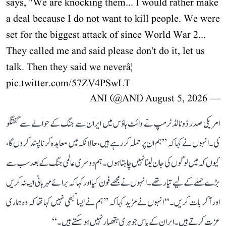
says, "We are knocking them... I would rather make
a deal because I do not want to kill people. We were
set for the biggest attack of since World War 2...
They called me and said please don't do it, let us
talk. Then they said we neverâ¦
pic.twitter.com/57ZV4PSwLT
August 5, 2026
— ANI (@ANI)
امریکی صدر ڈونالڈ ٹرمپ نے وائٹ ہاؤس میں ایران سے جنگ کے حوالے سے گفتگو
کی۔ انہوں نے کہا کہ ’’ہم ان پر حملہ کر رہے ہیں، حالانکہ میں معاہدہ کرنا پسند کروں گا،
کیوں کہ میں لوگوں کی جان لینا نہیں چاہتا ہوں۔ ہم دوسری عالمی جنگ کے بعد سب سے
بڑے حملے کے لیے تیار تھے۔ انہوں نے مجھے فون کیا اور کہا کہ برائے مہربانی ایسا نہ کریں
اور آکر بات کریں۔‘‘ انہوں نے مزید کہا کہ ’’ہم نے ایسا کبھی نہیں کہا تھا کہ وہ ہماری
عزت کرتے ہیں۔ ایران کے پاس جوہری ہتھیار نہیں ہو سکتے ہیں۔‘‘