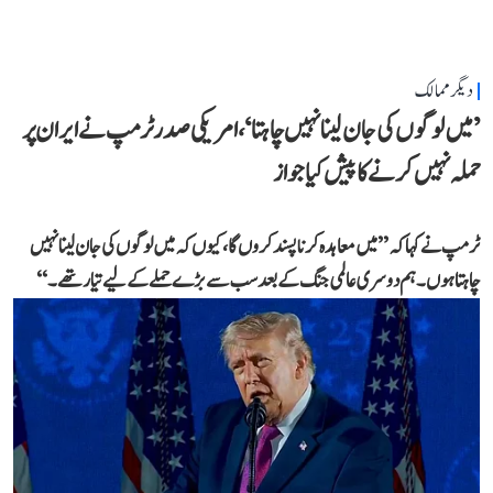
دیگر ممالک
’میں لوگوں کی جان لینا نہیں چاہتا‘، امریکی صدر ٹرمپ نے ایران پر
حملہ نہیں کرنے کا پیش کیا جواز
ٹرمپ نے کہا کہ ’’میں معاہدہ کرنا پسند کروں گا، کیوں کہ میں لوگوں کی جان لینا نہیں
چاہتا ہوں۔ ہم دوسری عالمی جنگ کے بعد سب سے بڑے حملے کے لیے تیار تھے۔‘‘