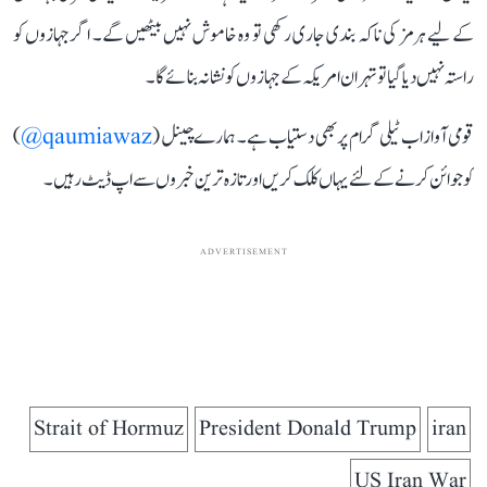
کے لیے ہرمز کی ناکہ بندی جاری رکھی تو وہ خاموش نہیں بیٹھیں گے۔ اگر جہازوں کو
راستہ نہیں دیا گیا تو تہران امریکہ کے جہازوں کو نشانہ بنائے گا۔
قومی آواز اب ٹیلی گرام پر بھی دستیاب ہے۔ ہمارے چینل (
qaumiawaz@
)
کو جوائن کرنے کے لئے یہاں کلک کریں اور تازہ ترین خبروں سے اپ ڈیٹ رہیں۔
ADVERTISEMENT
Strait of Hormuz
President Donald Trump
iran
US Iran War