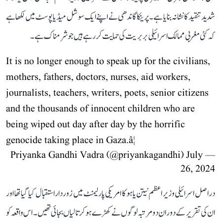
شدید تنقید کا نشانہ بنایا ہے۔ پرینکا گاندھی نے اپنے ایک سوشل میڈیا پوسٹ میں لکھا ہے
کہ کئی مغربی ممالک اسرائیلی بربریت کی حمایت کر رہے ہیں جو شرمناک ہے۔
It is no longer enough to speak up for the civilians,
mothers, fathers, doctors, nurses, aid workers,
journalists, teachers, writers, poets, senior citizens
and the thousands of innocent children who are
being wiped out day after day by the horrific
genocide taking place in Gaza.â¦
July
— Priyanka Gandhi Vadra (@priyankagandhi)
26, 2024
دراصل اسرائیلی وزیر اعظم نیتن یاہو کا امریکی پارلیمنٹ میں زوردار استقبال کیا گیا تھا اور
ان کی تقریر کے دوران دو مرتبہ لوگوں نے کھڑے ہو کر تالیاں بجائی تھیں۔ اس واقعہ کو