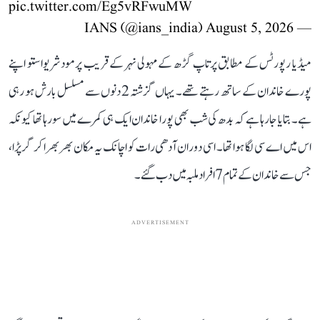
pic.twitter.com/Eg5vRFwuMW
August 5, 2026
— IANS (@ians_india)
میڈیا رپورٹس کے مطابق پرتاپ گڑھ کے مہولی نہر کے قریب پرمود شریواستو اپنے
پورے خاندان کے ساتھ رہتے تھے۔ یہاں گزشتہ 2 دنوں سے مسلسل بارش ہو رہی
ہے۔ بتایا جا رہا ہے کہ بدھ کی شب بھی پورا خاندان ایک ہی کمرے میں سو رہا تھا کیونکہ
اس میں اے سی لگا ہوا تھا۔ اسی دوران آدھی رات کو اچانک یہ مکان بھربھرا کر گر پڑا،
جس سے خاندان کے تمام 7 افراد ملبہ میں دب گئے۔
ADVERTISEMENT