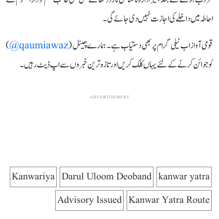
احاطہ میں داخلے کی اجازت نہیں دی جائے گی۔
قومی آواز اب ٹیلی گرام پر بھی دستیاب ہے۔ ہمارے چینل (
qaumiawaz@
)
کو جوائن کرنے کے لئے یہاں کلک کریں اور تازہ ترین خبروں سے اپ ڈیٹ رہیں۔
ADVERTISEMENT
Kanwariya
Darul Uloom Deoband
kanwar yatra
Advisory Issued
Kanwar Yatra Route