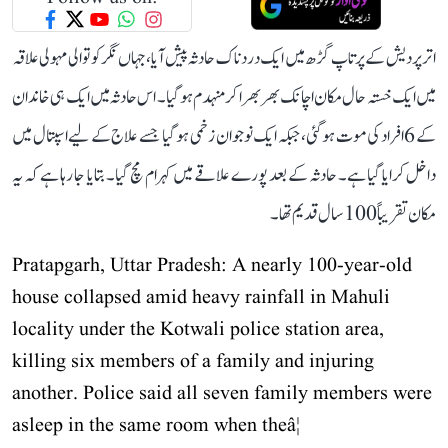
اتر پردیش کے پرتاپ گڑھ میں ایک دردناک حادثہ پیش آیا، جہاں نگر کوتوالی مہولی علاقہ
میں ایک خستہ حال مکان اچانک بھربھرا کر منہدم ہو گیا۔ اس حادثہ میں ایک ہی خاندان
کے 6 افراد کی موت ہو گئی، جبکہ ایک نوجوان زخمی ہو گیا جسے علاج کے لیے اسپتال میں
داخل کرایا گیا ہے۔ حادثہ کے بعد پورے علاقے میں کہرام مچ گیا۔ بتایا جا رہا ہے کہ یہ
مکان تقریباً 100 سال قدیم تھا۔
Pratapgarh, Uttar Pradesh: A nearly 100-year-old
house collapsed amid heavy rainfall in Mahuli
locality under the Kotwali police station area,
killing six members of a family and injuring
another. Police said all seven family members were
asleep in the same room when theâ¦