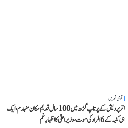
قومی خبریں
اتر پردیش کے پرتاپ گڑھ میں 100 سال قدیم مکان منہدم، ایک
ہی کنبہ کے 6 افراد کی موت، وزیر اعلیٰ کا اظہارِ غم