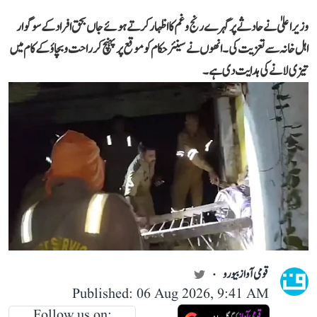
وزیر اعلیٰ نے حادثے پر گہرے رنج و غم کا اظہار کرتے ہوئے جاں بحق افراد کے سوگوار
اہل خانہ سے تعزیت کی۔ انھوں نے سینئر حکام کو موقع پر پہنچ کر راحت و بچاؤ کے کام میں
تیزی لانے کی ہدایت دی ہے۔
قومی آواز بیورو
Published: 06 Aug 2026, 9:41 AM
Follow us on: