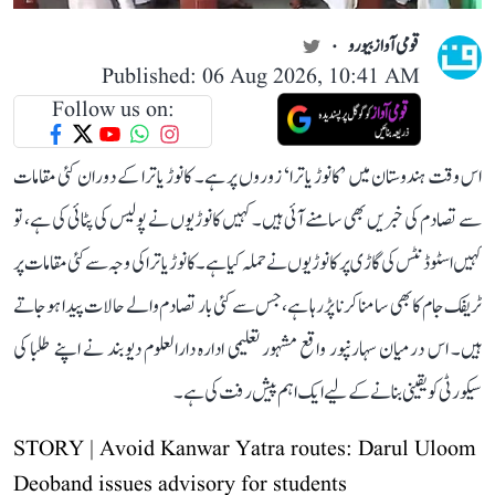
قومی آواز بیورو
Published: 06 Aug 2026, 10:41 AM
Follow us on:
اس وقت ہندوستان میں ’کانوڑ یاترا‘ زوروں پر ہے۔ کانوڑ یاترا کے دوران کئی مقامات
سے تصادم کی خبریں بھی سامنے آئی ہیں۔ کہیں کانوڑیوں نے پولیس کی پٹائی کی ہے، تو
کہیں اسٹوڈنٹس کی گاڑی پر کانوڑیوں نے حملہ کیا ہے۔ کانوڑ یاترا کی وجہ سے کئی مقامات پر
ٹریفک جام کا بھی سامنا کرنا پڑ رہا ہے، جس سے کئی بار تصادم والے حالات پیدا ہو جاتے
ہیں۔ اس درمیان سہارنپور واقع مشہور تعلیمی ادارہ دارالعلوم دیوبند نے اپنے طلبا کی
سیکورٹی کو یقینی بنانے کے لیے ایک اہم پیش رفت کی ہے۔
STORY | Avoid Kanwar Yatra routes: Darul Uloom
Deoband issues advisory for students