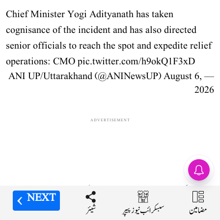
Chief Minister Yogi Adityanath has taken
cognisance of the incident and has also directed
senior officials to reach the spot and expedite relief
operations: CMO
pic.twitter.com/h9okQ1F3xD
August 6,
— ANI UP/Uttarakhand (@ANINewsUP)
2026
ADVERTISEMENT
ایران-عمان معاہدے کا
مسودہ تیار، مجتبیٰ خامنہ
ای کی حتمی منظوری کا
وزیراعلیٰ یوگی آدتیہ ناتھ نے بھی اس حادثے کا نوٹس لیا ہے۔ انہوں نے حادثے پر
انتظار!
NEXT
NEXT
NEXT
NEXT
مضامین
مضامین
مضامین
مضامین
شیئر
شیئر
شیئر
شیئر
سبسکرائب نیوز پیپر
سبسکرائب نیوز پیپر
سبسکرائب نیوز پیپر
سبسکرائب نیوز پیپر
گہرے رنج و غم کا اظہار کرتے ہوئے جاں بحق افراد کے سوگوار اہل خانہ سے تعزیت کی۔