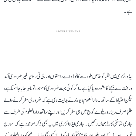
ہے۔
ADVERTISEMENT
ایڈوائزری میں طلبا کو خاص طور سے کانوڑ والے راستوں اور جی ٹی روڈ پر غیر ضروری آمد
و رفت سے بچنے کا مشورہ دیا گیا ہے۔ اگر کوئی بہت ضروری کام ہو، تو باہر جایا جا سکتا ہے،
لیکن احتیاط کے ساتھ۔ دارالعلوم دیوبند نے ہدایت دی ہے کہ ضروری سفر کرنے والے
طلبا صرف ریزرو ریلوے کوچ میں ہی سفر کریں اور اپنے ساتھ دارالعلوم کی طرف سے
جاری شناختی کارڈ ہمیشہ رکھیں۔ جاری ایڈوائزری میں یہ بھی ذکر موجود ہے کہ سورج
غروب ہونے کے بعد بغیر ادارہ کا شناختی کارڈ دکھائے کسی بھی طالب علم کو دارالعلوم کے