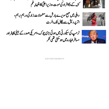
کنبہ کے 6 افراد کی موت، وزیر اعلیٰ کا اظہارِ غم
دہلی میں صبح سویرے بارش سے معمولات زندگی درہم برہم،
اترپردیش سے بنگال تک الرٹ
ٹرمپ کی سیکورٹی میں ہوئی بڑی چوک، امریکی صدر کے ہیلی کاپٹر اور
مسافر طیارہ میں ہو سکتی تھی ٹکر
ADVERTISEMENT