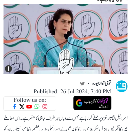
i
قومی آواز بیورو
Published: 26 Jul 2024, 7:40 PM
Follow us on:
اسرائیل لگاتار غزہ پر حملے کر رہا ہے جس سے وہاں ہر طرف تباہی کا منظر ہے۔ اس معاملے
میں کانگریس جنرل سکریٹری پرینکا گاندھی نے اسرائیلی وزیر اعظم بنجامن نیتن یاہو کو