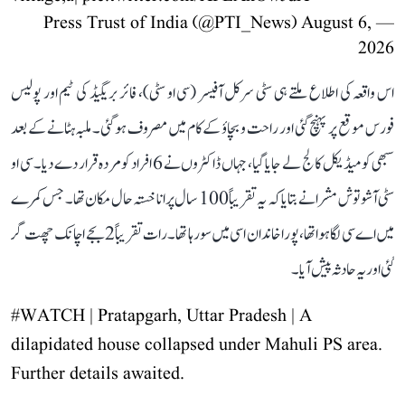
August 6,
— Press Trust of India (@PTI_News)
2026
اس واقعہ کی اطلاع ملتے ہی سٹی سرکل آفیسر (سی او سٹی)، فائر بریگیڈ کی ٹیم اور پولیس
فورس موقع پر پہنچ گئی اور راحت و بچاؤ کے کام میں مصروف ہو گئی۔ ملبہ ہٹانے کے بعد
سبھی کو میڈیکل کالج لے جایا گیا، جہاں ڈاکٹروں نے 6 افراد کو مردہ قرار دے دیا۔ سی او
سٹی آشوتوش مشرا نے بتایا کہ یہ تقریباً 100 سال پرانا خستہ حال مکان تھا۔ جس کمرے
میں اے سی لگا ہوا تھا، پورا خاندان اسی میں سو رہا تھا۔ رات تقریباً 2 بجے اچانک چھت گر
گئی اور یہ حادثہ پیش آیا۔
#WATCH
| Pratapgarh, Uttar Pradesh | A
dilapidated house collapsed under Mahuli PS area.
Further details awaited.