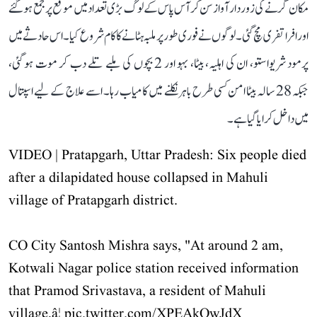
مکان گرنے کی زور دار آواز سن کر آس پاس کے لوگ بڑی تعداد میں موقع پر جمع ہو گئے
اور افرا تفری مچ گئی۔ لوگوں نے فوری طور پر ملبہ ہٹانے کا کام شروع کیا۔ اس حادثے میں
پرمود شریواستو، ان کی اہلیہ، بیٹا، بہو اور 2 بچوں کی ملبے تلے دب کر موت ہو گئی،
جبکہ 28 سالہ بیٹا امن کسی طرح باہر نکلنے میں کامیاب رہا۔ اسے علاج کے لیے اسپتال
میں داخل کرایا گیا ہے۔
VIDEO | Pratapgarh, Uttar Pradesh: Six people died
after a dilapidated house collapsed in Mahuli
village of Pratapgarh district.
CO City Santosh Mishra says, "At around 2 am,
Kotwali Nagar police station received information
that Pramod Srivastava, a resident of Mahuli
village,â¦
pic.twitter.com/XPEAkOwJdX