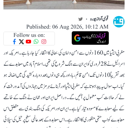
قومی آواز بیورو
Published: 06 Aug 2026, 10:12 AM
Follow us on:
مغربی ایشیا میں 160 دنوں سے امن و امان کی بحالی کا انتظار کیا جا رہا ہے۔ امریکہ اور
اسرائیل نے 28 فروری کو ایران سے جنگ شروع کی تھی۔ اسلام آباد میں معاہدے کے
بعد تقریباً 10 دنوں تک امن قائم رہا، اور کچھ ہی دنوں بعد دوبارہ کشیدگی میں اضافہ ہو
گیا۔ اب سوال یہ پیدا ہوتا ہے کہ مغربی ایشیا اور آبنائے ہرمز میں جہازوں کی آمد و رفت کو
لے کر حالات کب معمول پر آئیں گے۔ در اصل ایران اور عمان نے جنگ کے خاتمے
کے لیے معاہدے کا مسودہ تیار کیا ہے۔ ایران اور امریکہ کی جنگ بندی سے متعلق اس
معاہدے کو اب حتمی منظوری کا انتظار ہے۔ اس معاہدہ کے بعد عالمی سطح پر تیل کی سپلائی