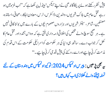
پیش نظر رکھتے ہوئے پرینکا گاندھی نے اپنے ’ایکس‘ ہینڈل پر لکھا ہے کہ ’’اب غزہ میں ہو
رہے قتل عام میں ہلاک شہریوں، والدین، ڈاکٹرس، نرس، معاون اہلکار، صحافی، اساتذہ،
مصنفین، شاعر، سینئر شہریوں اور ہزاروں معصوم بچوں کے بارے میں بولنا کافی نہیں
ہے۔ ہر صحیح سوچ والے شخص کی اخلاقی ذمہ داری بنتی ہے کہ وہ اس تشدد اور قتل عام کا
کھل کر جواب دے۔ ساتھ ہی دنیا کی ہر حکومت کو اسرائیلی حکومت کے اس قدم کی
مذمت کرنی چاہیے اور اسے روکنے کی پیش قدمی کرنی چاہیے۔‘‘
یہ بھی پڑھیں :
پیرس اولمپکس 2024: ٹوکیو اولمپکس میں ہندوستان کے لئے
تمغہ جیتنے والے کھلاڑی اب کہاں ہیں؟
ADVERTISEMENT