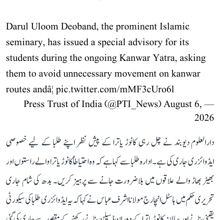
Darul Uloom Deoband, the prominent Islamic
seminary, has issued a special advisory for its
students during the ongoing Kanwar Yatra, asking
them to avoid unnecessary movement on kanwar
routes andâ¦
pic.twitter.com/mMF3cUro6l
August 6,
— Press Trust of India (@PTI_News)
2026
دارالعلوم دیوبند نے چل رہی کانوڑ یاترا کے پیش نظر اپنے طلبا کے لیے خصوصی
ایڈوائزری جاری کی ہے۔ ادارہ طلبا سے کہا ہے کہ وہ احتیاطاً کانوڑ یاترا والے راستوں اور
بھیڑ بھاڑ والے علاقوں میں بلاضرورت جانے سے پرہیز کریں۔ بدھ کی شام جاری
تحریری حکم میں ہاسٹل انچارج مولانا اشرف عباس نے کہا کہ یہ ایڈوائزری طلبا کی سیکورٹی
یقینی بنانے اور سالانہ کانوڑ یاترا کے دوران ڈسپلن بنانے رکھنے کے مقصد سے جاری کی گئی