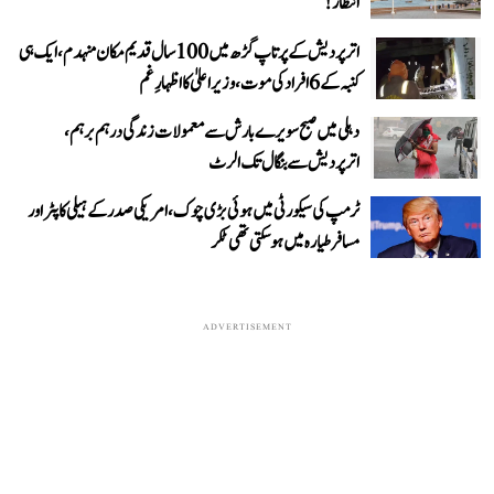
انتظار!
اتر پردیش کے پرتاپ گڑھ میں 100 سال قدیم مکان منہدم، ایک ہی
کنبہ کے 6 افراد کی موت، وزیر اعلیٰ کا اظہارِ غم
دہلی میں صبح سویرے بارش سے معمولات زندگی درہم برہم،
اترپردیش سے بنگال تک الرٹ
ٹرمپ کی سیکورٹی میں ہوئی بڑی چوک، امریکی صدر کے ہیلی کاپٹر اور
مسافر طیارہ میں ہو سکتی تھی ٹکر
ADVERTISEMENT