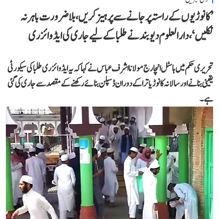
’کانوڑیوں کے راستہ پر جانے سے پرہیز کریں، بلاضرورت باہر نہ
نکلیں‘، دارالعلوم دیوبند نے طلبا کے لیے جاری کی ایڈوائزری
تحریری حکم میں ہاسٹل انچارج مولانا اشرف عباس نے کہا کہ یہ ایڈوائزری طلبا کی سیکورٹی
یقینی بنانے اور سالانہ کانوڑ یاترا کے دوران ڈسپلن بنائے رکھنے کے مقصد سے جاری کی گئی
ہے۔