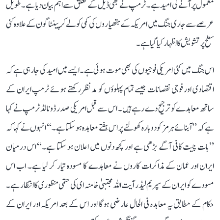
معمول پر آنے کی امید ہے۔ ٹرمپ نے بھی ڈیل کے تعلق سے اہم بیان دیا ہے۔ طویل
عرصے سے جاری جنگ میں امریکہ کے ہتھیاروں کی کمی کو لے کر پینٹاگون کے علاوہ کئی
سطح پر تشویش کا اظہار کیا گیا ہے۔
اس جنگ میں کئی امریکی فوجیوں کی بھی موت ہوئی ہے۔ ایسے میں امید کی جا رہی ہے کہ
اقتصادی اور فوجی نقصانات جیسے تمام پہلوؤں کو مدنظر رکھتے ہوئے ٹرمپ ایران کے
ساتھ معاہدے کو ترجیح دے رہے ہیں۔ اس سے قبل امریکی صدر ڈونالڈ ٹرمپ نے کہا
ہے کہ ’’آبنائے ہرمز کو دوبارہ کھولنے پر اس ہفتے معاہدہ ہو سکتا ہے۔‘‘ انہوں نے کہا کہ
’’بات چیت کافی آگے بڑھی ہے اور کچھ دنوں میں اعلان ہو سکتا ہے۔‘‘ اس درمیان
ایران اور عمان کے مذاکرات کاروں نے معاہدے کا مسودہ تیار کر لیا ہے۔ اب اس
مسودے کو ایران کے سپریم لیڈر آیت اللہ مجتبیٰ خامنہ ای کی حتمی منظوری کا انتظار ہے۔
حکام کے مطابق یہ معاہدہ فی الحال عارضی ہوگا اور اس کے بعد امریکہ اور ایران کے