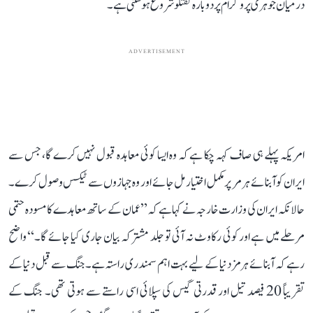
درمیان جوہری پروگرام پر دوبارہ گفتگو شروع ہو سکتی ہے۔
ADVERTISEMENT
امریکہ پہلے ہی صاف کہہ چکا ہے کہ وہ ایسا کوئی معاہدہ قبول نہیں کرے گا، جس سے
ایران کو آبنائے ہرمر پر مکمل اختیار مل جائے اور وہ جہازوں سے ٹیکس وصول کرے۔
حالانکہ ایران کی وزارت خارجہ نے کہا ہے کہ ’’عمان کے ساتھ معاہدے کا مسودہ حتمی
مرحلے میں ہے اور کوئی رکاوٹ نہ آئی تو جلد مشترکہ بیان جاری کیا جائے گا۔‘‘ واضح
رہے کہ آبنائے ہرمز دنیا کے لیے بہت اہم سمندری راستہ ہے۔ جنگ سے قبل دنیا کے
تقریباً 20 فیصد تیل اور قدرتی گیس کی سپلائی اسی راستے سے ہوتی تھی۔ جنگ کے