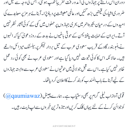
دوران اس راستے پر جہازوں کی آمد و رفت تقریباً ٹھپ ہو گئی، جس کی وجہ سے تیل اور
ضروری اشیاء کی قیمتیں بڑھ گئیں اور عالمی معیشت پر دباؤ پڑا۔ آبنائے ہرمز پر معاہدے کی
امیدوں کے درمیان بحیرہ احمر میں بحری جہازوں پر حملوں میں کمی کے کوئی آثار نظر نہیں
آتے۔ ایران کے حمایت یافتہ یمن کے حوثی باغیوں نے بدھ کے روز دعویٰ کیا کہ انہوں
نے ینبو بندرگاہ کے قریب سعودی عرب کے تیل بردار ٹینکر پر بیلسٹک میزائل داغے
ہیں۔ حالانکہ اس کا کوئی ثبوت نہیں دیا گیا ہے اور سعودی عرب نے بھی کوئی رد عمل
ظاہر نہیں کیا ہے۔ اس سے قبل جولائی میں حوثیوں نے سعودی عرب سے وابستہ جہازوں
کے لیے آبنائے باب المندب کو بند کرنے کا اعلان کر دیا تھا۔
قومی آواز اب ٹیلی گرام پر بھی دستیاب ہے۔ ہمارے چینل (
qaumiawaz@
)
کو جوائن کرنے کے لئے یہاں کلک کریں اور تازہ ترین خبروں سے اپ ڈیٹ رہیں۔
ADVERTISEMENT