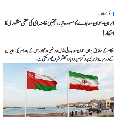
دیگر ممالک
ایران-عمان معاہدے کا مسودہ تیار، مجتبیٰ خامنہ ای کی حتمی منظوری کا
انتظار!
حکام کے مطابق ایران-عمان معاہدہ فی الحال عارضی ہوگا اور اس کے بعد امریکہ و ایران
کے درمیان جوہری پروگرام پر دوبارہ گفتگو شروع ہو سکتی ہے۔