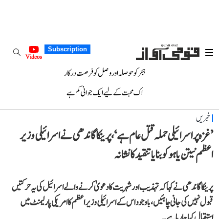
Subscription
Videos
ہجر کو حوصلہ اور وصل کو فرصت درکار
اک محبت کے لیے ایک جوانی کم ہے
خبریں
’غزہ پر اسرائیلی حملہ قتل عام ہے‘، پرینکا گاندھی نے اسرائیلی وزیر
اعظم نیتن یاہو کو بنایا تنقید کا نشانہ
پرینکا گاندھی نے کہا کہ تہذیب اور شہریت کا دعویٰ کرنے والے اسرائیل کی یہ حرکتیں
قبول نہیں کی جانی چاہئیں، باوجود اس کے اسرائیلی وزیر اعظم کا امریکی پارلیمنٹ میں
استقبال کیا جا رہا ہے۔