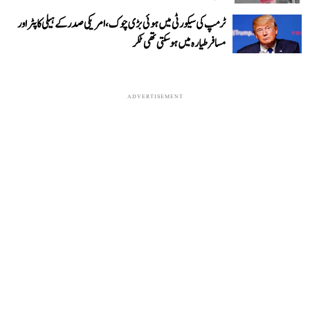
ٹرمپ کی سیکورٹی میں ہوئی بڑی چوک، امریکی صدر کے ہیلی کاپٹر اور
مسافر طیارہ میں ہو سکتی تھی ٹکر
ADVERTISEMENT