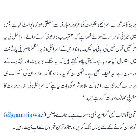
پرینکا گاندھی نے اسرائیلی حکومت کی غزہ پر بمباری سے متعلق طویل پوسٹ کیا ہے جس
میں حیرانی ظاہر کرتے ہوئے لکھا ہے کہ ’’تہذیب کا دعویٰ کرنے والے اسرائیل کی یہ
حرکتیں قبول نہیں کی جانی چاہئیں۔ باوجود اس کے اسرائیلی وزیر اعظم کا امریکی پارلیمنٹ
میں استقبال کیا جا رہا ہے۔ نیتن یاہو کہتے ہیں کہ یہ جنگ بربریت اور تہذیب کے
درمیان ہے، یہ ٹھیک بھی ہے۔ لیکن ان کو یہ ماننا ہوگا کہ وہ اور ان کی حکومت ہی
بربریت کر رہی ہے۔ اس کے علاوہ شرم کی بات یہ ہے کہ اسرائیل کی اس بربریت کا
مغربی ممالک حمایت کر رہے ہیں۔‘‘
قومی آواز اب ٹیلی گرام پر بھی دستیاب ہے۔ ہمارے چینل (
qaumiawaz@
)
کو جوائن کرنے کے لئے یہاں کلک کریں اور تازہ ترین خبروں سے اپ ڈیٹ رہیں۔