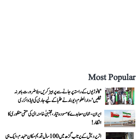
Most Popular
’کانوڑیوں کے راستہ پر جانے سے پرہیز کریں، بلاضرورت باہر نہ
نکلیں‘، دارالعلوم دیوبند نے طلبا کے لیے جاری کی ایڈوائزری
ایران-عمان معاہدے کا مسودہ تیار، مجتبیٰ خامنہ ای کی حتمی منظوری کا
انتظار!
اتر پردیش کے پرتاپ گڑھ میں 100 سال قدیم مکان منہدم، ایک ہی