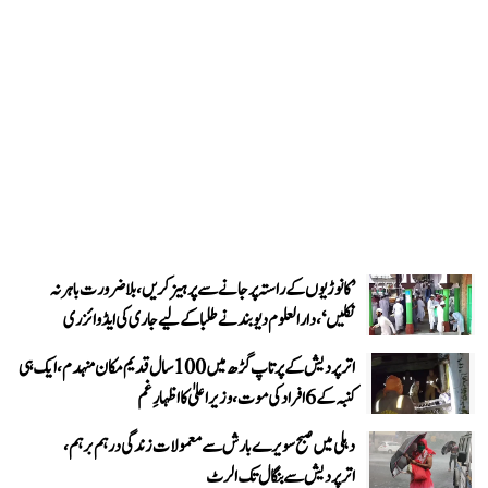
’کانوڑیوں کے راستہ پر جانے سے پرہیز کریں، بلاضرورت باہر نہ
نکلیں‘، دارالعلوم دیوبند نے طلبا کے لیے جاری کی ایڈوائزری
اتر پردیش کے پرتاپ گڑھ میں 100 سال قدیم مکان منہدم، ایک ہی
کنبہ کے 6 افراد کی موت، وزیر اعلیٰ کا اظہارِ غم
دہلی میں صبح سویرے بارش سے معمولات زندگی درہم برہم،
اترپردیش سے بنگال تک الرٹ