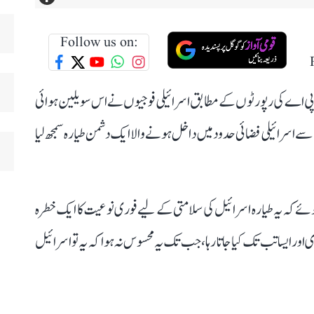
Follow us on:
ی پی اے کی رپورٹوں کے مطابق اسرائیلی فوجیوں نے اس سویلین ہوائی
سے اسرائیلی فضائی حدود میں داخل ہونے والا ایک دشمن طیارہ سمجھ لیا
ہوئے کہ یہ طیارہ اسرائیل کی سلامتی کے لیے فوری نوعیت کا ایک خطرہ
ور ایسا تب تک کیا جاتا رہا، جب تک یہ محسوس نہ ہوا کہ یہ تو اسرائیل