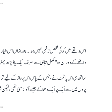
ENT
اس واقعے میں کوئی شخص زخمی نہیں ہوا۔ بعد ازاں اس طیارے
واقعے کے دوران وہ ''مکمل تباہی سے صرف ایک یا ڈیڑھ میٹر دو
ساتھ ہی اس پائلٹ نے، جس کے پاس اس پرواز کے لیے تمام ض
پروں میں سے ایک پر ایک دھماکے جیسے آواز سنی تھی، لیکن شروع
ENT