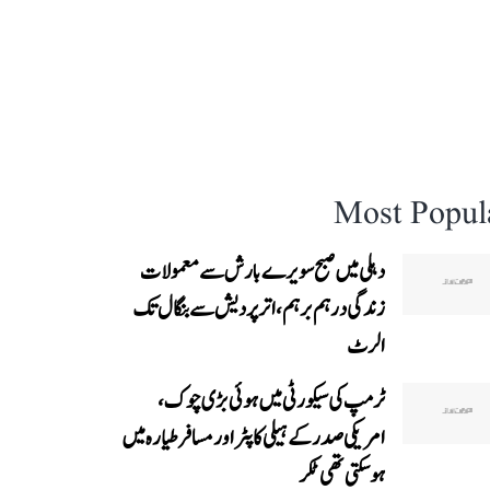
Most Popul
دہلی میں صبح سویرے بارش سے معمولات
زندگی درہم برہم، اترپردیش سے بنگال تک
الرٹ
ٹرمپ کی سیکورٹی میں ہوئی بڑی چوک،
امریکی صدر کے ہیلی کاپٹر اور مسافر طیارہ میں
ہو سکتی تھی ٹکر