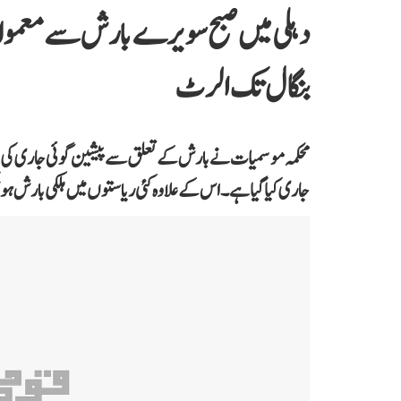
دہلی میں صبح سویرے بارش سے معمول
بنگال تک الرٹ
محکمہ موسمیات نے بارش کے تعلق سے پیشین گوئی جاری کی 
جاری کیا گیا ہے۔ اس کے علاوہ کئی ریاستوں میں ہلکی بارش ہو