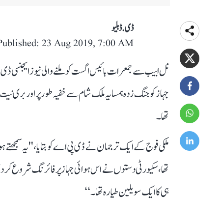
ڈی. ڈبلیو
Published: 23 Aug 2019, 7:00 AM
تل ابیب سے جمعرات بائیس اگست کو ملنے والی نیوز ایجنسی ڈ
جہاز کو جنگ زدہ ہمسایہ ملک شام سے خفیہ طور پر اور بری نیت 
تھا۔
ملکی فوج کے ایک ترجمان نے ڈی پی اے کو بتایا، ''یہ سمجھتے 
تھا، سکیورٹی دستوں نے اس ہوائی جہاز پر فائرنگ شروع کر دی ا
ہی کا ایک سویلین طیارہ تھا۔‘‘