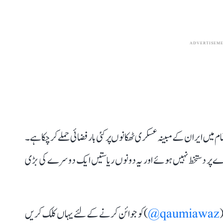
ADVERTISEM
یں ایران کے مبینہ عسکری ٹھکانوں پر کئی بار فضائی حملے کر چکا ہے۔
دے پر دستخط نہیں ہوئے اور یہ دونوں ریاستیں ایک دوسرے کی بڑی
(
qaumiawaz@
) کو جوائن کرنے کے لئے یہاں کلک کریں