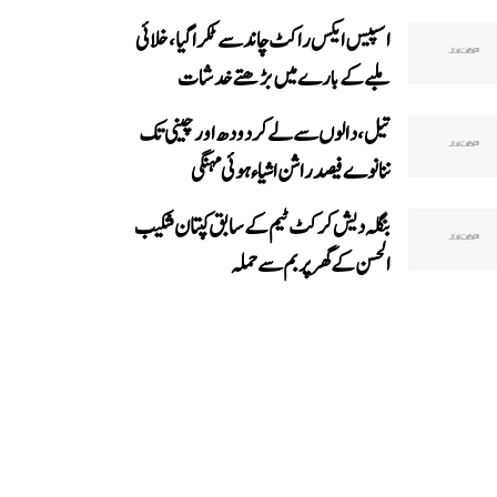
اسپیس ایکس راکٹ چاند سے ٹکرا گیا، خلائی
ملبے کے بارے میں بڑھتے خدشات
تیل، دالوں سے لے کر دودھ اور چینی تک
ننانوے فیصد راشن اشیاء ہوئی مہنگی
بنگلہ دیش کرکٹ ٹیم کے سابق کپتان شکیب
الحسن کے گھر پر بم سے حملہ