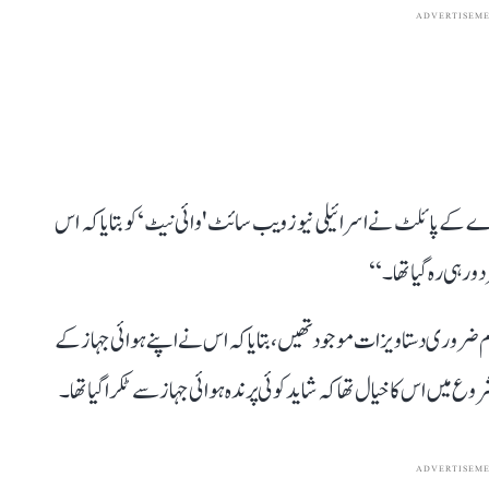
ADVERTISEM
 کے پائلٹ نے اسرائیلی نیوز ویب سائٹ 'وائی نیٹ‘ کو بتایا کہ اس
ر ہی رہ گیا تھا۔‘‘
روری دستاویزات موجود تھیں، بتایا کہ اس نے اپنے ہوائی جہاز کے
 میں اس کا خیال تھا کہ شاید کوئی پرندہ ہوائی جہاز سے ٹکرا گیا تھا۔
ADVERTISEM