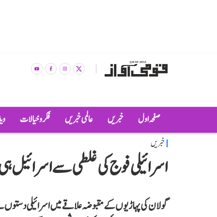
صفحہ اول
خبریں
عالمی خبریں
فکر و خیالات
وی
خبریں
اسرائیلی فوج کی غلطی سے اسرائیل ہ
گولان کی پہاڑیوں کے مقبوضہ علاقے میں اسرائیلی دستوں ن