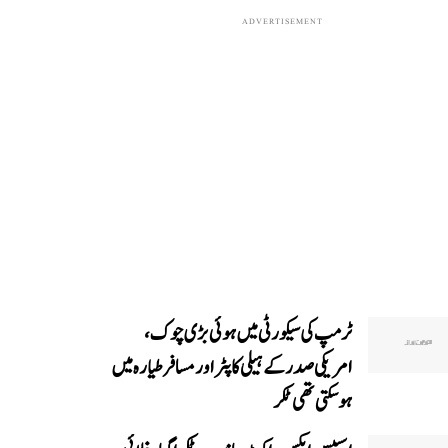
ADVERTISEMENT
ٹرمپ کی سیکورٹی میں ہوئی بڑی چوک،
امریکی صدر کے ہیلی کاپٹر اور مسافر طیارہ میں
ہو سکتی تھی ٹکر