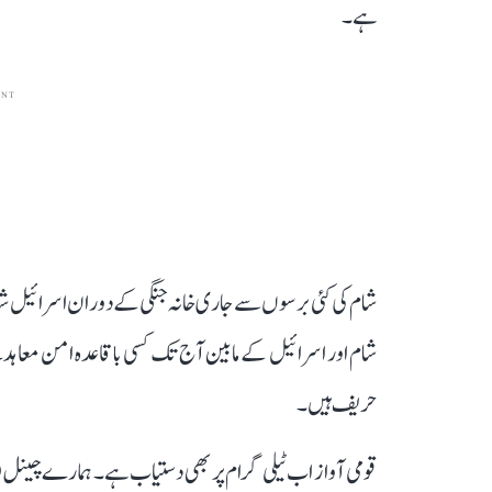
ہے۔
ENT
شام کی کئی برسوں سے جاری خانہ جنگی کے دوران اسرائیل شام م
شام اور اسرائیل کے مابین آج تک کسی باقاعدہ امن معاہ
حریف ہیں۔
قومی آواز اب ٹیلی گرام پر بھی دستیاب ہے۔ ہمارے چینل 