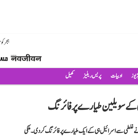
ہجر کو
ڈیوز
ادبیات
پریس ریلیز
کھیل
ی کے سویلین طیارے پر فائرنگ
ے غلطی سے اسرائیل ہی کے ایک طیارے پر فائرنگ کر دی۔ ملکی