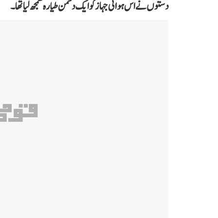
دستوں نے اس ہوائی جہاز کو ایک دشمن طیارہ سمجھ لیا تھا۔