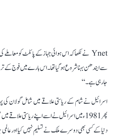
Ynet نے لکھا کہ اس ہوائی جہاز کے پائلٹ کو معاملے 
سے ایندھن بہنا شروع ہو گیا تھا۔ اس بارے میں فوج کے ترجم
جا رہی ہے۔‘‘
پھر 1981ء میں اسرائیل نے اسے اپنے ریاستی علاقے میں
دنیا کے کسی بھی دوسرے ملک نے تسلیم نہیں کیا اور عالمی ب