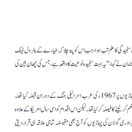
کی سنجیدگی کا علم تب ہوا، جب اس کو پتہ چلا کہ طیارے کے پٹرول ٹینک
ان نے کہا، ''یہ بہت سنجیدہ نوعیت کا واقعہ ہے، جس کی چھان بین کی
اسرائیل نے شام کے ریاستی علاقے میں شامل گولان کی پہاڑیوں پر1967ء کی عرب اسرائیلی جنگ کے دوران قبضہ کیا تھا۔
 ضم کر لینے کا فیصلہ کر لیا تھا۔ لیکن اس اقدام کو اسی سال امریکا کے علاوہ
رادری گولان کی پہاڑیوں کو آج بھی مقبوضہ شامی علاقہ ہی قرار دیتی