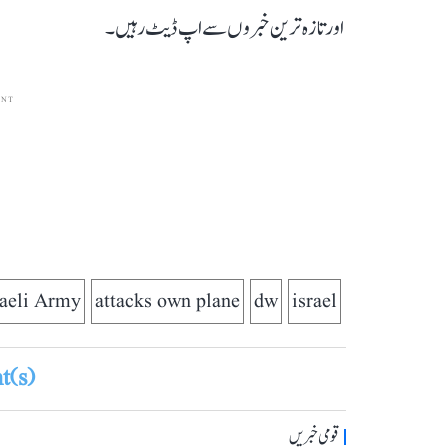
اور تازہ ترین خبروں سے اپ ڈیٹ رہیں۔
ENT
raeli Army
attacks own plane
dw
israel
(s)
قومی خبریں