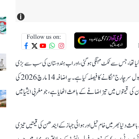
i
Follow us on:
 کیا تھا، جس سے ٹکٹ مہنگی ہو گئی، اور اب ہندوستان کی سب سے بڑی
ایئر لائن انڈیگو نے بھی گھریلو اور بین الاقوامی پروازوں پر ’فیول سرچارج‘ لگانے کا فیصلہ کیا ہے۔ یہ اضافہ 14 مارچ 2026 کی
ایندھن کی قیمتوں میں تیز اضافے کے باعث اٹھایا ہے، جو مغربی ایشیا میں
اعث دنیا بھر میں خام تیل اور ہوائی جہاز کے ایندھن کی قیمتیں تیزی