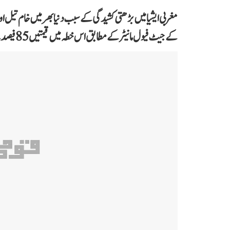
مغربی ایشیا میں بڑھتی کشیدگی کے سبب دنیا بھر میں خام تیل 
کے جیٹ فیول مانیٹر کے مطابق اس خطہ میں قیمتیں 85 فیصد سے زیادہ بڑھ گئی ہیں۔