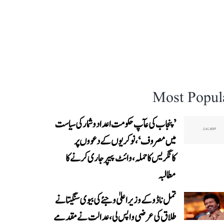
Most Popul
’پنجاب کی عآپ حکومت اعداد و شمار کی سیاست
میں مصروف‘، نوکریوں کے دعووں پر
کانگریس کا حملہ، وائٹ پیپر جاری کرنے کا
مطالبہ
تمل ناڈو کے وزیر اعلیٰ وجئے کی بیوی سنگیتا نے
طلاق کی عرضی واپس لی، عدالت نے مقدمے