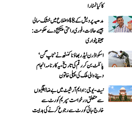
کا کیا نمٹارا
مدھیہ پردیش کے 48 اضلاع میں خشک سالی
جیسے حالات، فوری راحتی پیکیج دے حکومت:
جیتو پٹواری
اسکواڈرن لیڈر بھاؤنا کنٹھ نے ’ٹاپ گن‘
پائلٹ بن کر رقم کی تاریخ، یہ کارنامہ انجام
دینے والی ملک کی پہلی خاتون
نیٹ-یو جی: او ایم آر شیٹ میں بے ضابطگیوں
سے متعلق درخواست سپریم کورٹ سے
خارج، ہائی کورٹ سے رجوع کرنے کی ہدایت