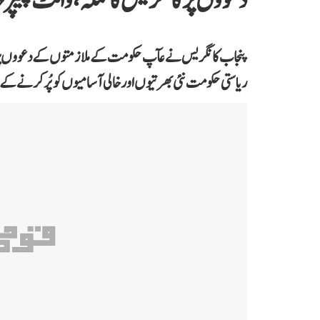
دعووں پر کانگریس کا حملہ، وائٹ پیپر 
پنجاب کانگریس نے عآپ حکومت کے ملازمتوں کے دعووں پر سوا
ریاستی حکومت نئی بھرتیوں اور خالی آسامیوں کو پُر کرنے کے 