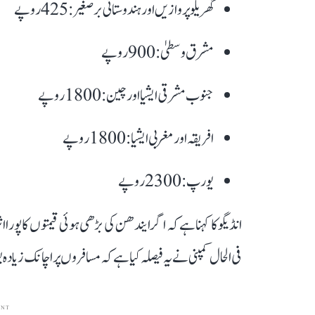
گھریلو پروازیں اور ہندوستانی برصغیر: 425 روپے
مشرق وسطیٰ: 900 روپے
جنوب مشرقی ایشیا اور چین: 1800 روپے
افریقہ اور مغربی ایشیا: 1800 روپے
یورپ: 2300 روپے
انڈیگو کا کہنا ہے کہ اگر ایندھن کی بڑھی ہوئی قیمتوں کا پورا ا
فی الحال کمپنی نے یہ فیصلہ کیا ہے کہ مسافروں پر اچانک زیاد
ENT