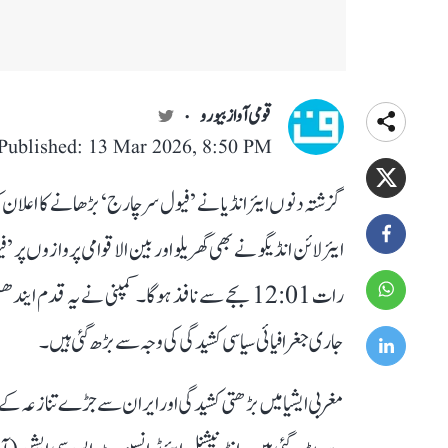
قومی آواز بیورو
Published: 13 Mar 2026, 8:50 PM
گزشتہ دنوں ایئر انڈیا نے ’فیول سرچارج‘ بڑھانے کا اعلان
رات 12:01 بجے سے نافذ ہوگا۔ کمپنی نے یہ قدم 
جاری جغرافیائی سیاسی کشیدگی کی وجہ سے بڑھ گئی ہیں۔
مغربی ایشیا میں بڑھتی کشیدگی اور ایران سے جڑے تنازعہ کے ب