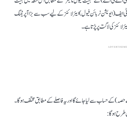
 (آئی اے ٹی اے) کے ’جیٹ فیول مانیٹر‘ کے مطابق اس خطہ میں جیٹ
 چونکہ اے ٹی ایف (ایویشن ٹربائن فیول) ایئر لائنز کے لیے سب سے بڑا آپریٹنگ
 لائنز کی لاگت پر پڑتا ہے۔
ADVERTISEM
ر کے حصہ) کے حساب سے لیا جائے گا اور یہ فاصلے کے مطابق مختلف ہوگا۔
 طرح ہوگا: