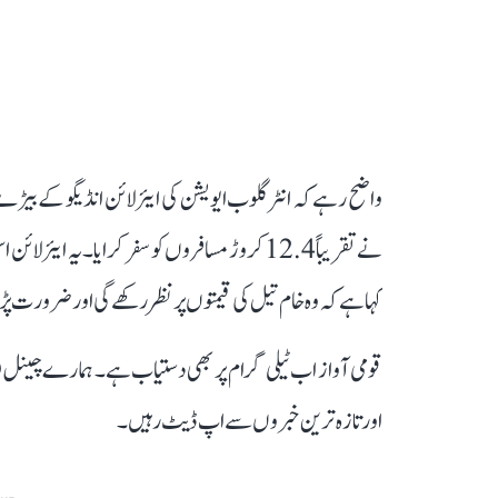
کہا ہے کہ وہ خام تیل کی قیمتوں پر نظر رکھے گی اور ضرورت پ
قومی آواز اب ٹیلی گرام پر بھی دستیاب ہے۔ ہمارے چینل 
اور تازہ ترین خبروں سے اپ ڈیٹ رہیں۔