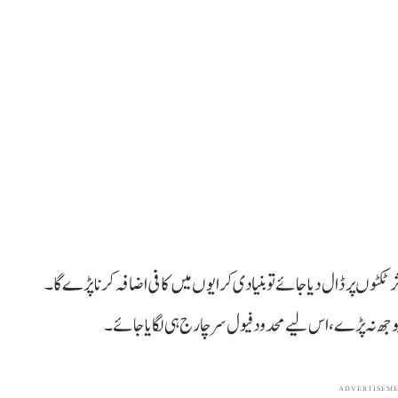
ثر ٹکٹوں پر ڈال دیا جائے تو بنیادی کرایوں میں کافی اضافہ کرنا پڑے گا۔
ہ بوجھ نہ پڑے، اس لیے محدود فیول سرچارج ہی لگایا جائے۔
ADVERTISEM