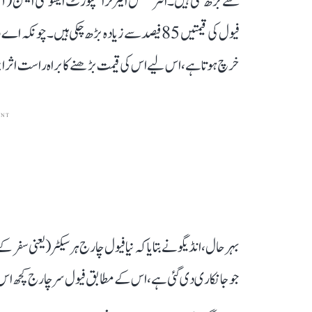
سے بڑھ گئی ہیں۔ انٹرنیشنل ایئر ٹرانسپورٹ ایسو سی ایشن
فیول کی قیمتیں 85 فیصد سے زیادہ بڑھ چکی ہیں۔
خرچ ہوتا ہے، اس لیے اس کی قیمت بڑھنے کا براہ راست اثر ایئر
ENT
بہرحال، انڈیگو نے بتایا کہ نیا فیول چارج ہر سیکٹر (یعنی سف
جو جانکاری دی گئی ہے، اس کے مطابق فیول سرچارج کچھ اس