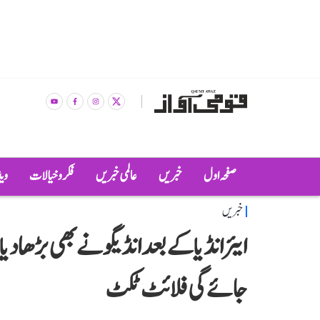
صفحہ اول
خبریں
عالمی خبریں
فکر و خیالات
وی
خبریں
جائے گی فلائٹ ٹکٹ