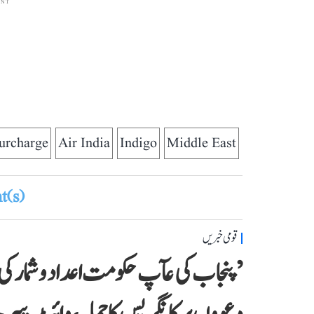
ENT
urcharge
Air India
Indigo
Middle East
(s)
قومی خبریں
’پنجاب کی عآپ حکومت اعداد و شمار