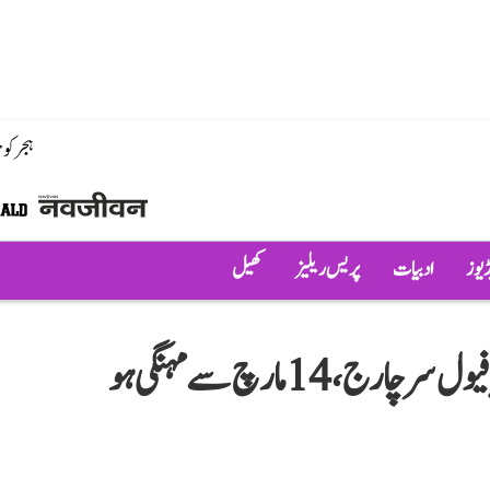
ہجر کو
ڈیوز
ادبیات
پریس ریلیز
کھیل
ایئر انڈیا کے بعد انڈیگو نے بھی بڑھا دیا فیول سرچارج، 14 مارچ سے مہنگی ہو