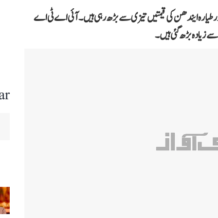
اور طیارہ ایندھن کی قیمتیں تیزی سے بڑھ رہی ہیں۔ آئی اے ٹی اے
ar