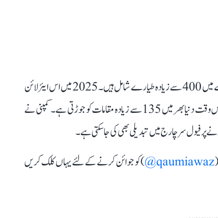
واضح رہے کہ انٹر گلوب ایویشن کی ایئر لائن انڈیگو کے بیڑے میں 400 سے زیادہ طیارے شامل ہیں۔ 2025 میں اس ایئرلائن
نے تقریباً 12.4 کروڑ مسافروں کو سفر کرایا۔ یہ ایئرلائن اس وقت دنیا بھر میں 135 سے زیادہ مقامات کو جوڑتی ہے۔ کمپنی نے
ڑنے پر فیول سرچارج میں تبدیلی بھی کی جا سکتی ہے۔
(
qaumiawaz@
) کو جوائن کرنے کے لئے یہاں کلک کریں