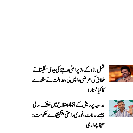
تمل ناڈو کے وزیر اعلیٰ وجئے کی بیوی سنگیتا نے
طلاق کی عرضی واپس لی، عدالت نے مقدمے
کا کیا نمٹارا
مدھیہ پردیش کے 48 اضلاع میں خشک سالی
جیسے حالات، فوری راحتی پیکیج دے حکومت:
جیتو پٹواری