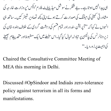
ہی پیدا نہیں ہوتا ہے۔ جے شنکر نے سوشل میڈیا پلیٹ فارم ’ایکس‘ پر وزارت خارجہ کی
مشاورتی کمیٹی کی میٹنگ کی صدارت کرتے ہوئے اپنی کچھ تصاویر شیئر کیں۔ ساتھ ہی
انہوں نے کہا کہ ’’آپریشن سندور اور تمام قسم کی دہشت گردی کے خلاف ہندوستان کی
زیرو ٹالرنس کی پالیسی پر تبادلہ خیال کیا گیا۔ اس سلسلے میں ایک مضبوط اور متحد پیغام بھیجنے
کی اہمیت پر زور دیا۔‘‘
Chaired the Consultative Committee Meeting of
MEA this morning in Delhi.
Discussed
#OpSindoor
and Indiaâs zero-tolerance
policy against terrorism in all its forms and
manifestations.