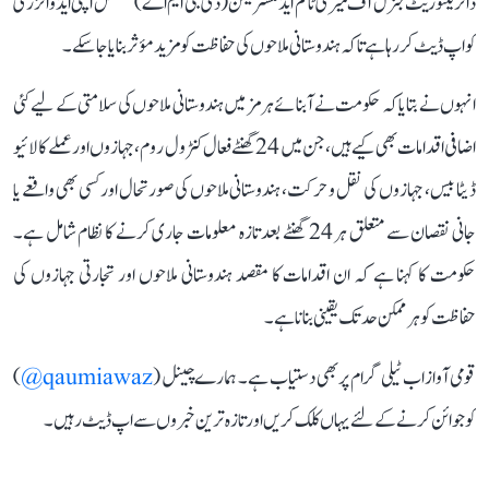
ڈائریکٹوریٹ جنرل آف میری ٹائم ایڈمنسٹریشن (ڈی جی ایم اے) مسلسل اپنی ایڈوائزری
کو اپ ڈیٹ کر رہا ہے تاکہ ہندوستانی ملاحوں کی حفاظت کو مزید مؤثر بنایا جا سکے۔
انہوں نے بتایا کہ حکومت نے آبنائے ہرمز میں ہندوستانی ملاحوں کی سلامتی کے لیے کئی
اضافی اقدامات بھی کیے ہیں، جن میں 24 گھنٹے فعال کنٹرول روم، جہازوں اور عملے کا لائیو
ڈیٹا بیس، جہازوں کی نقل و حرکت، ہندوستانی ملاحوں کی صورتحال اور کسی بھی واقعے یا
جانی نقصان سے متعلق ہر 24 گھنٹے بعد تازہ معلومات جاری کرنے کا نظام شامل ہے۔
حکومت کا کہنا ہے کہ ان اقدامات کا مقصد ہندوستانی ملاحوں اور تجارتی جہازوں کی
حفاظت کو ہر ممکن حد تک یقینی بنانا ہے۔
قومی آواز اب ٹیلی گرام پر بھی دستیاب ہے۔ ہمارے چینل (
qaumiawaz@
)
کو جوائن کرنے کے لئے یہاں کلک کریں اور تازہ ترین خبروں سے اپ ڈیٹ رہیں۔