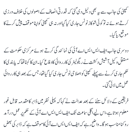
کمپنی کی جانب سے یہ بھی دلیل دی گئی کہ قدرتی انصاف کے اصولوں کی خلاف ورزی
کرتے ہوئے نہ تو کوئی شوکاز نوٹس جاری کیا گیا اور نہ ہی کمپنی کو اپنا موقف پیش کرنے کا
موقع دیا گیا۔
دوسری جانب ایف ایس ایس اے آئی کی نمائندگی کرتے ہوئے مرکزی حکومت کے
مستقل وکیل آشیش دکشت نے ریگولیٹر کی کارروائی کا دفاع کیا۔ ان کا کہنا تھا کہ پابندی کا
حکم جاری کرنے سے پہلے کمپنی کو اصلاحی نوٹس جاری کیا گیا تھا، جس کے بعد ہی کارروائی
عمل میں لائی گئی۔
فریقین کے دلائل سننے کے بعد عدالت نے کہا کہ پہلی نظر میں ڈابر کا مقدمہ قابل غور
معلوم ہوتا ہے، اس لیے اگلی سماعت تک ایف ایس ایس اے آئی کے حکم پر عمل درآمد
روکنا مناسب ہوگا۔ واضح رہے کہ ایف ایس ایس اے آئی کا موقف ہے کہ ڈابر کی بعض