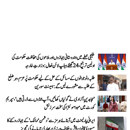
خلیجی خطے میں ہندوستانی جہازوں اور ملاحوں کی حفاظت حکومت کی
اولین ترجیح، 24 گھنٹے ہیلپ لائن فعال: وزارتِ خارجہ
طلبہ و نوجوانوں کے مسائل کے حل کے لیے حکومت پُرعزم، ہر ضلع
کے طلبہ سے مشورے لیں گے: ہیمنت سورین
’مجاہدینِ آزادی نے گولیاں کھائیں، آپ انڈوں سے ڈرتی ہیں‘، سپریم
کورٹ میں مہوا موئترا کی سخت سرزنش
ایرانی پارلیمنٹ میں آبنائے ہرمز سے ’دشمن ممالک‘ کے جہاز روکنے کا
مسودۂ قانون پیش، خلاف ورزی پر بھاری جرمانے کی تجویز