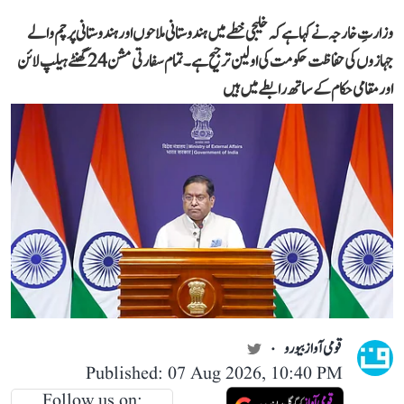
وزارتِ خارجہ نے کہا ہے کہ خلیجی خطے میں ہندوستانی ملاحوں اور ہندوستانی پرچم والے
جہازوں کی حفاظت حکومت کی اولین ترجیح ہے۔ تمام سفارتی مشن 24 گھنٹے ہیلپ لائن
اور مقامی حکام کے ساتھ رابطے میں ہیں
قومی آواز بیورو
Published: 07 Aug 2026, 10:40 PM
Follow us on: