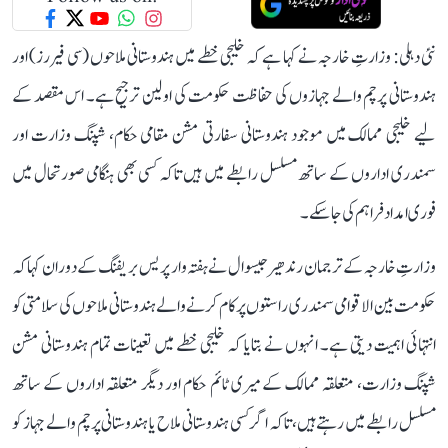
نئی دہلی: وزارتِ خارجہ نے کہا ہے کہ خلیجی خطے میں ہندوستانی ملاحوں (سی فیررز) اور
ہندوستانی پرچم والے جہازوں کی حفاظت حکومت کی اولین ترجیح ہے۔ اس مقصد کے
لیے خلیجی ممالک میں موجود ہندوستانی سفارتی مشن مقامی حکام، شپنگ وزارت اور
سمندری اداروں کے ساتھ مسلسل رابطے میں ہیں تاکہ کسی بھی ہنگامی صورتحال میں
فوری امداد فراہم کی جا سکے۔
وزارتِ خارجہ کے ترجمان رندھیر جیسوال نے ہفتہ وار پریس بریفنگ کے دوران کہا کہ
حکومت بین الاقوامی سمندری راستوں پر کام کرنے والے ہندوستانی ملاحوں کی سلامتی کو
انتہائی اہمیت دیتی ہے۔ انہوں نے بتایا کہ خلیجی خطے میں تعینات تمام ہندوستانی مشن
شپنگ وزارت، متعلقہ ممالک کے میری ٹائم حکام اور دیگر متعلقہ اداروں کے ساتھ
مسلسل رابطے میں رہتے ہیں، تاکہ اگر کسی ہندوستانی ملاح یا ہندوستانی پرچم والے جہاز کو