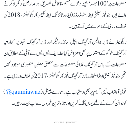
مصنوعات پر ’100 فیصد‘ جیسے دعوے مبہم، ناقابل تصدیق اور صارفین کو گمراہ کرنے
والے ہیں، جو فوڈ سیفٹی اینڈ اسٹینڈرڈز (ایڈورٹائزنگ اینڈ کلیمز) ریگولیشنز، 2018 کی
خلاف ورزی کے زمرے میں آتے ہیں۔
ریگولیٹر نے ڈابر ہمالین آرگینک ایپل سائڈر ونیگر اور ڈابر آرگینک شہد پر ’بھارتیہ
آرگینک‘ لوگو کے استعمال پر بھی اعتراض کیا تھا۔ ایف ایس ایس اے آئی کے مطابق ان
مصنوعات کے پاس آرگینک غذائی مصنوعات سے متعلق مطلوبہ منظوری موجود نہیں
تھی، جو فوڈ سیفٹی اینڈ اسٹینڈرڈز (آرگینک فوڈ) ریگولیشنز، 2017 کی خلاف ورزی ہے۔
قومی آواز اب ٹیلی گرام پر بھی دستیاب ہے۔ ہمارے چینل (
qaumiawaz@
)
کو جوائن کرنے کے لئے یہاں کلک کریں اور تازہ ترین خبروں سے اپ ڈیٹ رہیں۔
ADVERTISEMENT