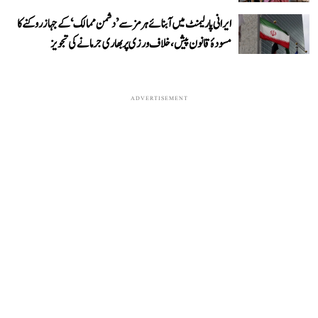
ایرانی پارلیمنٹ میں آبنائے ہرمز سے ’دشمن ممالک‘ کے جہاز روکنے کا
مسودۂ قانون پیش، خلاف ورزی پر بھاری جرمانے کی تجویز
ADVERTISEMENT