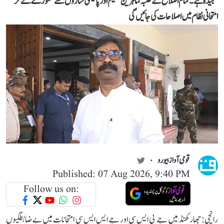
سنجیدہ ہے۔ تمام اضلاع کے طلبہ، ماہرین تعلیم اور پالیسی سازوں سے مشورے لے کر
امتحانی نظام میں اصلاحات کی جائیں گی
قومی آواز بیورو
Published: 07 Aug 2026, 9:40 PM
Follow us on:
رانچی: جھارکھنڈ میں جے پی ایس سی اور جے ایس ایس سی امتحانات میں بے ضابطگیوں