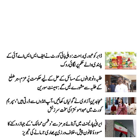
ڈابر کو عبوری راحت: دہلی ہائی کورٹ نے ایف ایس ایس اے آئی کے
پابندی والے حکم پر لگائی روک
طلبہ و نوجوانوں کے مسائل کے حل کے لیے حکومت پُرعزم، ہر ضلع
کے طلبہ سے مشورے لیں گے: ہیمنت سورین
’مجاہدینِ آزادی نے گولیاں کھائیں، آپ انڈوں سے ڈرتی ہیں‘، سپریم
کورٹ میں مہوا موئترا کی سخت سرزنش
ایرانی پارلیمنٹ میں آبنائے ہرمز سے ’دشمن ممالک‘ کے جہاز روکنے کا
مسودۂ قانون پیش، خلاف ورزی پر بھاری جرمانے کی تجویز