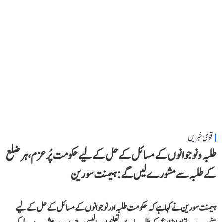
قومی خبریں
طلبہ و نوجوانوں کے مسائل کے حل کے لیے حکومت پُرعزم، ہر ضلع
کے طلبہ سے مشورے لیں گے: ہیمنت سورین
ہیمنت سورین نے کہا ہے کہ حکومت طلبہ اور نوجوانوں کے مسائل کے حل کے لیے