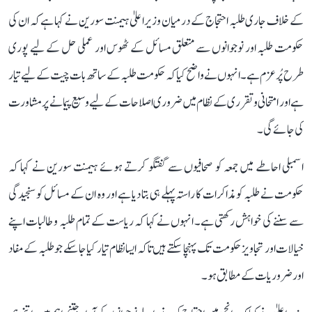
کے خلاف جاری طلبہ احتجاج کے درمیان وزیر اعلیٰ ہیمنت سورین نے کہا ہے کہ ان کی
حکومت طلبہ اور نوجوانوں سے متعلق مسائل کے ٹھوس اور عملی حل کے لیے پوری
طرح پُرعزم ہے۔ انہوں نے واضح کیا کہ حکومت طلبہ کے ساتھ بات چیت کے لیے تیار
ہے اور امتحانی و تقرری کے نظام میں ضروری اصلاحات کے لیے وسیع پیمانے پر مشاورت
کی جائے گی۔
اسمبلی احاطے میں جمعہ کو صحافیوں سے گفتگو کرتے ہوئے ہیمنت سورین نے کہا کہ
حکومت نے طلبہ کو مذاکرات کا راستہ پہلے ہی بتا دیا ہے اور وہ ان کے مسائل کو سنجیدگی
سے سننے کی خواہش رکھتی ہے۔ انہوں نے کہا کہ ریاست کے تمام طلبہ و طالبات اپنے
خیالات اور تجاویز حکومت تک پہنچا سکتے ہیں تاکہ ایسا نظام تیار کیا جا سکے جو طلبہ کے مفاد
اور ضروریات کے مطابق ہو۔