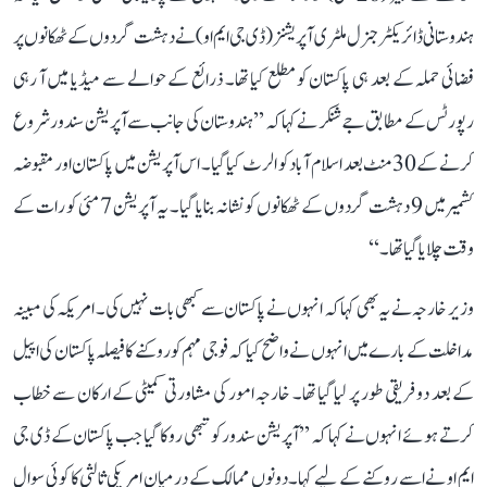
ہندوستانی ڈائریکٹر جنرل ملٹری آپریشنز (ڈی جی ایم او) نے دہشت گردوں کے ٹھکانوں پر
فضائی حملہ کے بعد ہی پاکستان کو مطلع کیا تھا۔ ذرائع کے حوالے سے میڈیا میں آ رہی
رپورٹس کے مطابق جے شنکر نے کہا کہ ’’ہندوستان کی جانب سے آپریشن سندور شروع
کرنے کے 30 منٹ بعد اسلام آباد کو الرٹ کیا گیا۔ اس آپریشن میں پاکستان اور مقبوضہ
کشمیر میں 9 دہشت گردوں کے ٹھکانوں کو نشانہ بنایا گیا۔ یہ آپریشن 7 مئی کو رات کے
وقت چلایا گیا تھا۔‘‘
وزیر خارجہ نے یہ بھی کہا کہ انہوں نے پاکستان سے کبھی بات نہیں کی۔ امریکہ کی مبینہ
مداخلت کے بارے میں انہوں نے واضح کیا کہ فوجی مہم کو روکنے کا فیصلہ پاکستان کی اپیل
کے بعد دو فریقی طور پر لیا گیا تھا۔ خارجہ امور کی مشاورتی کمیٹی کے ارکان سے خطاب
کرتے ہوئے انہوں نے کہا کہ ’’آپریشن سندور کو تبھی روکا گیا جب پاکستان کے ڈی جی
ایم او نے اسے روکنے کے لیے کہا۔ دونوں ممالک کے درمیان امریکی ثالثی کا کوئی سوال