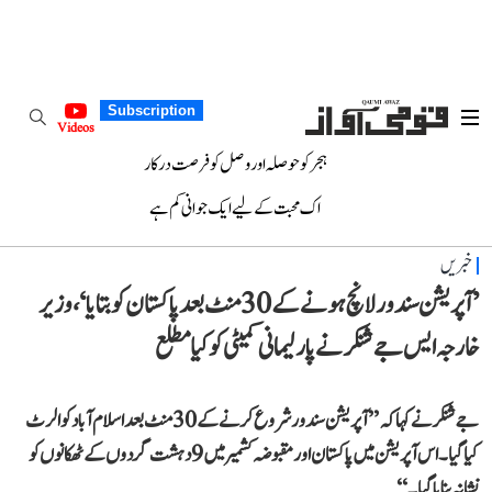
Subscription
Videos
ہجر کو حوصلہ اور وصل کو فرصت درکار
اک محبت کے لیے ایک جوانی کم ہے
خبریں
’آپریشن سندور لانچ ہونے کے 30 منٹ بعد پاکستان کو بتایا‘، وزیر
خارجہ ایس جے شنکر نے پارلیمانی کمیٹی کو کیا مطلع
جے شنکر نے کہا کہ ’’آپریشن سندور شروع کرنے کے 30 منٹ بعد اسلام آباد کو الرٹ
کیا گیا۔ اس آپریشن میں پاکستان اور مقبوضہ کشمیر میں 9 دہشت گردوں کے ٹھکانوں کو
نشانہ بنایا گیا۔‘‘