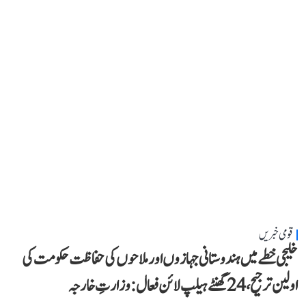
قومی خبریں
خلیجی خطے میں ہندوستانی جہازوں اور ملاحوں کی حفاظت حکومت کی
اولین ترجیح، 24 گھنٹے ہیلپ لائن فعال: وزارتِ خارجہ