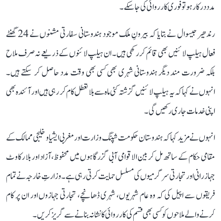
مدد درکار ہو تو فوری کارروائی کی جا سکے۔
رندھیر جیسوال نے بتایا کہ بیرونِ ملک موجود ہندوستانی سفارتی مشنوں نے 24 گھنٹے
فعال ہیلپ لائنیں بھی قائم کر رکھی ہیں۔ ان ہیلپ لائنوں کے ذریعے نہ صرف ملاح
بلکہ ضرورت مند دیگر ہندوستانی شہری بھی کسی بھی وقت مدد حاصل کر سکتے ہیں۔
انہوں نے کہا کہ یہ ہیلپ لائنیں گزشتہ کئی ماہ سے بلا تعطل کام کر رہی ہیں اور آئندہ بھی
اپنی خدمات جاری رکھیں گی۔
انہوں نے مزید کہا کہ ہندوستان حکومت شپنگ وزارت اور مغربی ایشیا و خلیجی ممالک کے
مقامی حکام کے ساتھ مل کر بین الاقوامی آبی گزرگاہوں میں محفوظ، آزاد اور بلا رکاوٹ
جہاز رانی اور تجارتی سرگرمیوں کی مسلسل حمایت کرتی رہی ہے۔ وزارتِ خارجہ نے تمام
فریقوں سے اپیل کی کہ وہ عام شہریوں، شہری ڈھانچے، تجارتی جہازوں اور ان پر کام
کرنے والے ملاحوں کو کسی بھی قسم کی کارروائی کا نشانہ بنانے سے گریز کریں۔