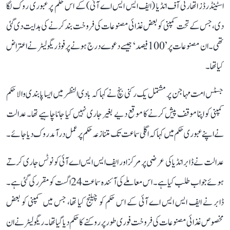
اسٹینڈرڈز اتھارٹی آف انڈیا (ایف ایس ایس اے آئی) کے اس حکم پر عبوری روک لگا
دی، جس کے تحت کمپنی کو بعض غذائی مصنوعات کی فروخت بند کرنے کی ہدایت دی گئی
تھی۔ ان مصنوعات پر ’100 فیصد‘ جیسے دعوے درج ہونے پر فوڈ ریگولیٹر نے اعتراض
کیا تھا۔
جسٹس امت مہاجن پر مشتمل یک رکنی بنچ نے کہا کہ بادی النظر میں ایسا پابندی والا حکم
کمپنی کو اپنا موقف پیش کرنے کا موقع دیے بغیر جاری نہیں کیا جانا چاہیے تھا۔ عدالت
نے اپنے عبوری حکم میں کہا کہ اگلی سماعت تک متنازعہ حکم پر عمل درآمد روک دیا جائے۔
عدالت نے ڈابر انڈیا کی عرضی پر مرکز اور ایف ایس ایس اے آئی کو نوٹس جاری کرتے
ہوئے جواب طلب کیا ہے۔ اس معاملے کی آئندہ سماعت 24 اگست کو مقرر کی گئی ہے۔
ڈابر نے ایف ایس ایس اے آئی کے اس حکم کو چیلنج کیا تھا، جس میں کمپنی کو بعض
مخصوص غذائی مصنوعات کی فروخت فوری طور پر روکنے کا حکم دیا گیا تھا۔ ریگولیٹر نے ان