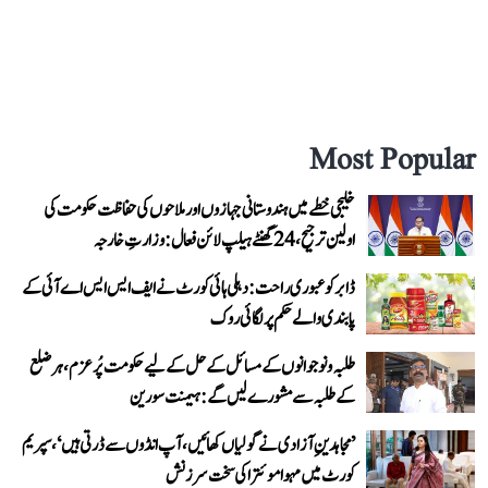
Most Popular
خلیجی خطے میں ہندوستانی جہازوں اور ملاحوں کی حفاظت حکومت کی
اولین ترجیح، 24 گھنٹے ہیلپ لائن فعال: وزارتِ خارجہ
ڈابر کو عبوری راحت: دہلی ہائی کورٹ نے ایف ایس ایس اے آئی کے
پابندی والے حکم پر لگائی روک
طلبہ و نوجوانوں کے مسائل کے حل کے لیے حکومت پُرعزم، ہر ضلع
کے طلبہ سے مشورے لیں گے: ہیمنت سورین
’مجاہدینِ آزادی نے گولیاں کھائیں، آپ انڈوں سے ڈرتی ہیں‘، سپریم
کورٹ میں مہوا موئترا کی سخت سرزنش