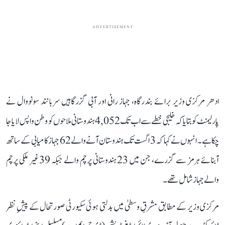
ADVERTISEMENT
ادھر مرکزی وزیر برائے بندرگاہ، جہاز رانی اور آبی گزرگاہیں سربانند سونووال نے
پارلیمنٹ کو بتایا کہ خلیجی خطے سے اب تک 4,052 ہندوستانی ملاحوں کو وطن واپس لایا جا
چکا ہے۔ انہوں نے کہا کہ 3 اگست تک ہندوستان آنے والے 62 جہاز کامیابی کے ساتھ
آبنائے ہرمز سے گزرے، جن میں 23 ہندوستانی پرچم والے جبکہ 39 غیر ملکی پرچم
والے جہاز شامل تھے۔
مرکزی وزیر کے مطابق مشرقِ وسطیٰ میں بدلتی ہوئی سکیورٹی صورتحال کے پیشِ نظر