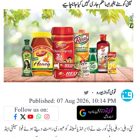
کمپنی کو سنے بغیر ایسا حکم جاری نہیں کیا جانا چاہیے
قومی آواز بیورو
Published: 07 Aug 2026, 10:14 PM
Follow us on:
نئی دہلی: دہلی ہائی کورٹ نے ڈابر انڈیا لمیٹڈ کو عبوری راحت دیتے ہوئے فوڈ سیفٹی اینڈ