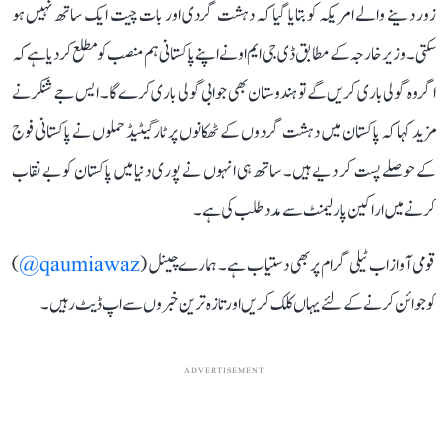
زور دینے والے امریکہ کو بتایا گیا کہ دہشت گردی اور بات چیت ایک ساتھ نہیں ہو
سکتی۔ وزیر خارجہ کے مطابق ڈی جی ایم او نے اپنے پاکستانی ہم منصب کو مطلع کر دیا ہے کہ
اگر وہ گولی باری کریں گے تو ہندوستان بھی جوابی گولی باری کرے گا۔ ایس جے شنکر نے
مزید کہا کہ پاکستان میں دہشت گردوں کے ٹھکانوں پر ٹارگیٹیڈ حملوں نے پاکستانی فوج
کے حوصلے پست کر دیے ہیں۔ ساتھ ہی انہوں نے پوری دنیا میں پاکستان کو بے نقاب
کرنے میں اراکین پارلیمنٹ سے مدد طلب کی ہے۔
قومی آواز اب ٹیلی گرام پر بھی دستیاب ہے۔ ہمارے چینل (
qaumiawaz@
)
کو جوائن کرنے کے لئے یہاں کلک کریں اور تازہ ترین خبروں سے اپ ڈیٹ رہیں۔
ADVERTISEMENT