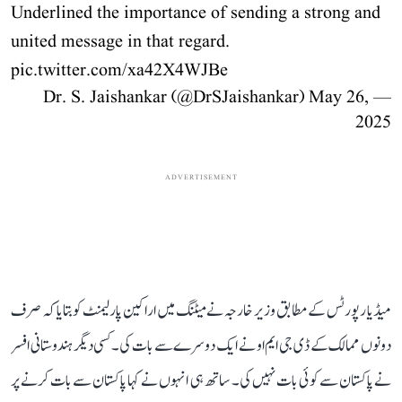
Underlined the importance of sending a strong and
united message in that regard.
pic.twitter.com/xa42X4WJBe
May 26,
— Dr. S. Jaishankar (@DrSJaishankar)
2025
ADVERTISEMENT
میڈیا رپورٹس کے مطابق وزیر خارجہ نے میٹنگ میں اراکین پارلیمنٹ کو بتایا کہ صرف
دونوں ممالک کے ڈی جی ایم او نے ایک دوسرے سے بات کی۔ کسی دیگر ہندوستانی افسر
نے پاکستان سے کوئی بات نہیں کی۔ ساتھ ہی انہوں نے کہا پاکستان سے بات کرنے پر