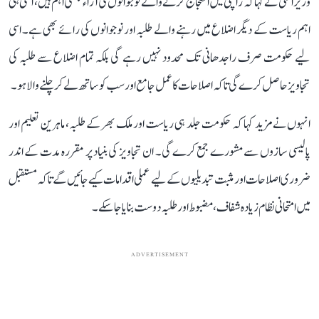
وزیر اعلیٰ نے کہا کہ رانچی میں احتجاج کرنے والے نوجوانوں کی آراء جتنی اہم ہیں، اتنی ہی
اہم ریاست کے دیگر اضلاع میں رہنے والے طلبہ اور نوجوانوں کی رائے بھی ہے۔ اسی
لیے حکومت صرف راجدھانی تک محدود نہیں رہے گی بلکہ تمام اضلاع سے طلبہ کی
تجاویز حاصل کرے گی تاکہ اصلاحات کا عمل جامع اور سب کو ساتھ لے کر چلنے والا ہو۔
انہوں نے مزید کہا کہ حکومت جلد ہی ریاست اور ملک بھر کے طلبہ، ماہرین تعلیم اور
پالیسی سازوں سے مشورے جمع کرے گی۔ ان تجاویز کی بنیاد پر مقررہ مدت کے اندر
ضروری اصلاحات اور مثبت تبدیلیوں کے لیے عملی اقدامات کیے جائیں گے تاکہ مستقبل
میں امتحانی نظام زیادہ شفاف، مضبوط اور طلبہ دوست بنایا جا سکے۔
ADVERTISEMENT