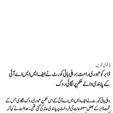
قومی خبریں
ڈابر کو عبوری راحت: دہلی ہائی کورٹ نے ایف ایس ایس اے آئی
کے پابندی والے حکم پر لگائی روک
دہلی ہائی کورٹ نے ایف ایس ایس اے آئی کے اس حکم پر عبوری روک لگا دی جس کے
تحت ڈابر کے بعض مصنوعات کی فروخت پر پابندی عائد کی گئی تھی۔ عدالت نے کہا کہ