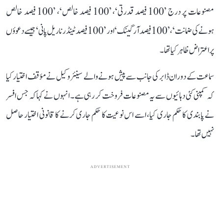
مصنوعات پر درج ’100 فیصد قدرتی‘، ’100 فیصد خالص‘، ’100 فیصد خالص
ہونے کی ضمانت‘، ’100 فیصد آرگینک‘ اور ’100 فیصد ٹینڈر ناریل پانی‘ جیسے دعوؤں
پر اعتراض ظاہر کیا تھا۔
سماعت کے دوران ڈابر کی جانب سے پیش ہونے والے سینئر وکیل نے مؤقف اختیار کیا
کہ کمپنی کئی دہائیوں سے یہ مصنوعات فروخت کر رہی ہے۔ انہوں نے کہا کہ جس افسر
نے پابندی کا حکم جاری کیا، اسے اس نوعیت کا حکم جاری کرنے کا قانونی اختیار حاصل
نہیں تھا۔
ADVERTISEMENT