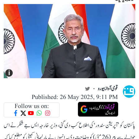
i
قومی آواز بیورو
Published: 26 May 2025, 9:11 PM
Follow us on:
پاکستان کو ’آپریشن سندور‘ کی اطلاع کب دی گئی، وزیر خارجہ ایس جے شنکر نے اس
حوالے سے پیر (26 مئی) کو وضاحت دی۔ انہوں نے پارلیمانی کمیٹی کو مطلع کیا کہ