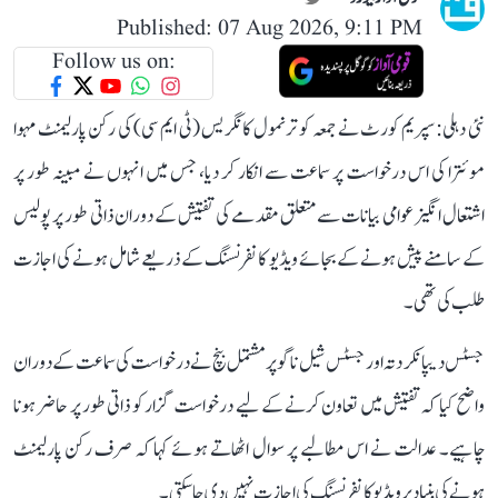
Published: 07 Aug 2026, 9:11 PM
Follow us on:
نئی دہلی: سپریم کورٹ نے جمعہ کو ترنمول کانگریس (ٹی ایم سی) کی رکن پارلیمنٹ مہوا
موئترا کی اس درخواست پر سماعت سے انکار کر دیا، جس میں انہوں نے مبینہ طور پر
اشتعال انگیز عوامی بیانات سے متعلق مقدمے کی تفتیش کے دوران ذاتی طور پر پولیس
کے سامنے پیش ہونے کے بجائے ویڈیو کانفرنسنگ کے ذریعے شامل ہونے کی اجازت
طلب کی تھی۔
جسٹس دیپانکر دتہ اور جسٹس شیل ناگو پر مشتمل بنچ نے درخواست کی سماعت کے دوران
واضح کیا کہ تفتیش میں تعاون کرنے کے لیے درخواست گزار کو ذاتی طور پر حاضر ہونا
چاہیے۔ عدالت نے اس مطالبے پر سوال اٹھاتے ہوئے کہا کہ صرف رکن پارلیمنٹ
ہونے کی بنیاد پر ویڈیو کانفرنسنگ کی اجازت نہیں دی جا سکتی۔