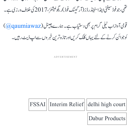
تھی، جو فوڈ سیفٹی اینڈ اسٹینڈرڈز (آرگینک فوڈ) ریگولیشنز، 2017 کی خلاف ورزی ہے۔
قومی آواز اب ٹیلی گرام پر بھی دستیاب ہے۔ ہمارے چینل (
qaumiawaz@
)
کو جوائن کرنے کے لئے یہاں کلک کریں اور تازہ ترین خبروں سے اپ ڈیٹ رہیں۔
ADVERTISEMENT
FSSAI
Interim Relief
delhi high court
Dabur Products