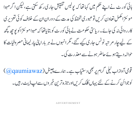
ہائی کورٹ نے اپنے حکم میں کہا تھا کہ پولیس تفتیش جاری رکھ سکتی ہے، لیکن اگر مہوا
موئترا مکمل تعاون کریں تو عبوری تحفظ کی مدت کے دوران ان کے خلاف کوئی تعزیری
کارروائی نہ کی جائے۔ ریاستی حکومت نے ہائی کورٹ کو بتایا تھا کہ مہوا موئترا کو پوچھ گچھ
کے لیے چار مرتبہ نوٹس جاری کیے گئے، مگر انہوں نے ہر بار اپنی پارلیمانی مصروفیات کا
حوالہ دیتے ہوئے حاضر ہونے سے معذرت کی۔
قومی آواز اب ٹیلی گرام پر بھی دستیاب ہے۔ ہمارے چینل (
qaumiawaz@
)
کو جوائن کرنے کے لئے یہاں کلک کریں اور تازہ ترین خبروں سے اپ ڈیٹ رہیں۔
ADVERTISEMENT