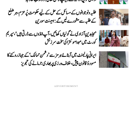
طلبہ و نوجوانوں کے مسائل کے حل کے لیے حکومت پُرعزم، ہر ضلع
کے طلبہ سے مشورے لیں گے: ہیمنت سورین
’مجاہدینِ آزادی نے گولیاں کھائیں، آپ انڈوں سے ڈرتی ہیں‘، سپریم
کورٹ میں مہوا موئترا کی سخت سرزنش
ایرانی پارلیمنٹ میں آبنائے ہرمز سے ’دشمن ممالک‘ کے جہاز روکنے کا
مسودۂ قانون پیش، خلاف ورزی پر بھاری جرمانے کی تجویز
ADVERTISEMENT