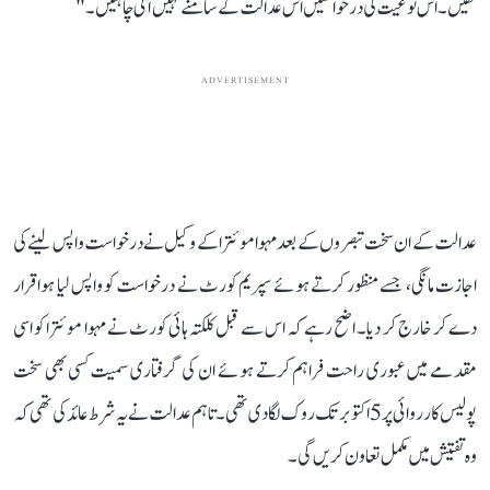
تھیں۔ اس نوعیت کی درخواستیں اس عدالت کے سامنے نہیں آنی چاہئیں۔"
ADVERTISEMENT
عدالت کے ان سخت تبصروں کے بعد مہوا موئترا کے وکیل نے درخواست واپس لینے کی
اجازت مانگی، جسے منظور کرتے ہوئے سپریم کورٹ نے درخواست کو واپس لیا ہوا قرار
دے کر خارج کر دیا۔ اضح رہے کہ اس سے قبل کلکتہ ہائی کورٹ نے مہوا موئترا کو اسی
مقدمے میں عبوری راحت فراہم کرتے ہوئے ان کی گرفتاری سمیت کسی بھی سخت
پولیس کارروائی پر 5 اکتوبر تک روک لگا دی تھی۔ تاہم عدالت نے یہ شرط عائد کی تھی کہ
وہ تفتیش میں مکمل تعاون کریں گی۔