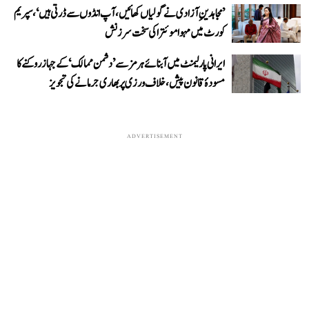
’مجاہدینِ آزادی نے گولیاں کھائیں، آپ انڈوں سے ڈرتی ہیں‘، سپریم
کورٹ میں مہوا موئترا کی سخت سرزنش
ایرانی پارلیمنٹ میں آبنائے ہرمز سے ’دشمن ممالک‘ کے جہاز روکنے کا
مسودۂ قانون پیش، خلاف ورزی پر بھاری جرمانے کی تجویز
ADVERTISEMENT