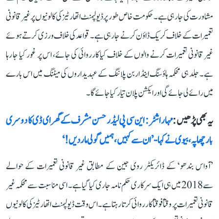
مشاورت کی جا رہی ہے۔ حکومت خاص طور پر ڈیولپمنٹ اتھارٹیز کی کالونیوں پر غیر قانونی
تعمیرات کے خلاف کریک ڈاؤن کرنے جا رہی ہے۔ قواعد کی خلاف ورزی کرتے ہوئے
غیر قانونی تعمیرات کرنے والوں کے خلاف کیا کارروائی کی جائے، اس پر غور کیا جا رہا
ہے۔ جلد ہی محکمہ ہاؤسنگ اینڈ اربن پلاننگ کے عہدیداروں کی میٹنگ میں اس بارے
میں رائے لی جائے گی اور ایکشن پلان تیار کیا جائے گا۔
یہ بھی پڑھیں :
مہاراشٹر: این سی پی لیڈر حسن مشرف کے گھر ای ڈی کا دوسری
بار چھاپہ، بیوی نے کہا- ’ان سے کہیں، ہمیں گولی مار دیں!‘
’آواس بندھو‘ کے ڈائریکٹر روی جین کے مطابق غیر قانونی تعمیرات کے حوالے
سے 2018 میں ہی ایک سرکاری حکم نامہ جاری کیا گیا ہے۔ اسی مناسبت سے محکمہ غیر
قانونی تعمیرات پر وقتاً فوقتاً کارروائی کرتا رہتا ہے۔ اس وقت ڈیولپمنٹ اتھارٹیز کی کالونیوں