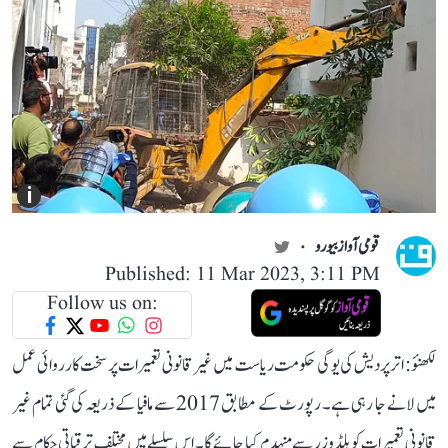
i
قومی آواز بیورو
Published: 11 Mar 2023, 3:11 PM
Follow us on:
لکھنؤ: اتر پردیش کی یوگی حکومت ریاست میں غیر قانونی تعمیرات پر سخت کارروائی عمل
میں لانے جا رہی ہے۔ رپورٹ کے مطابق 2017 سے مافیا کے ذریعہ کی گئی تمام غیر
قانونی تعمیرات کو بلڈوزر سے منہدم کیا جائے گا۔ اس سلسلے میں مختلف ترقیاتی حکام سے