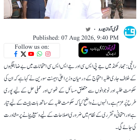
قومی آواز بیورو
Published: 07 Aug 2026, 9:40 PM
Follow us on:
رانچی: جھارکھنڈ میں جے پی ایس سی اور جے ایس ایس سی امتحانات میں بے ضابطگیوں
کے خلاف جاری طلبہ احتجاج کے درمیان وزیر اعلیٰ ہیمنت سورین نے کہا ہے کہ ان کی
حکومت طلبہ اور نوجوانوں سے متعلق مسائل کے ٹھوس اور عملی حل کے لیے پوری
طرح پُرعزم ہے۔ انہوں نے واضح کیا کہ حکومت طلبہ کے ساتھ بات چیت کے لیے تیار
ہے اور امتحانی و تقرری کے نظام میں ضروری اصلاحات کے لیے وسیع پیمانے پر مشاورت
کی جائے گی۔