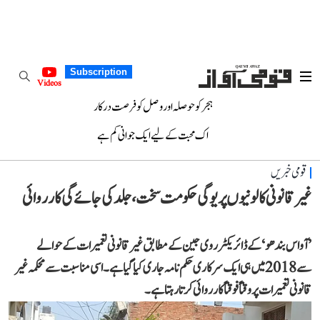
Subscription
Videos
ہجر کو حوصلہ اور وصل کو فرصت درکار
اک محبت کے لیے ایک جوانی کم ہے
قومی خبریں
غیر قانونی کالونیوں پر یوگی حکومت سخت، جلد کی جائے گی کارروائی
’آواس بندھو‘ کے ڈائریکٹر روی جین کے مطابق غیر قانونی تعمیرات کے حوالے
سے 2018 میں ہی ایک سرکاری حکم نامہ جاری کیا گیا ہے۔ اسی مناسبت سے محکمہ غیر
قانونی تعمیرات پر وقتاً فوقتاً کارروائی کرتا رہتا ہے۔