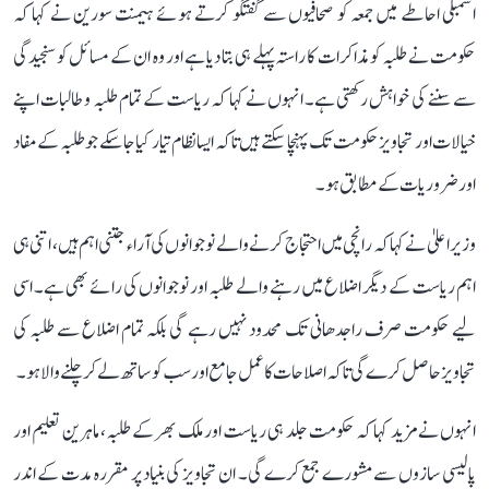
اسمبلی احاطے میں جمعہ کو صحافیوں سے گفتگو کرتے ہوئے ہیمنت سورین نے کہا کہ
حکومت نے طلبہ کو مذاکرات کا راستہ پہلے ہی بتا دیا ہے اور وہ ان کے مسائل کو سنجیدگی
سے سننے کی خواہش رکھتی ہے۔ انہوں نے کہا کہ ریاست کے تمام طلبہ و طالبات اپنے
خیالات اور تجاویز حکومت تک پہنچا سکتے ہیں تاکہ ایسا نظام تیار کیا جا سکے جو طلبہ کے مفاد
اور ضروریات کے مطابق ہو۔
وزیر اعلیٰ نے کہا کہ رانچی میں احتجاج کرنے والے نوجوانوں کی آراء جتنی اہم ہیں، اتنی ہی
اہم ریاست کے دیگر اضلاع میں رہنے والے طلبہ اور نوجوانوں کی رائے بھی ہے۔ اسی
لیے حکومت صرف راجدھانی تک محدود نہیں رہے گی بلکہ تمام اضلاع سے طلبہ کی
تجاویز حاصل کرے گی تاکہ اصلاحات کا عمل جامع اور سب کو ساتھ لے کر چلنے والا ہو۔
انہوں نے مزید کہا کہ حکومت جلد ہی ریاست اور ملک بھر کے طلبہ، ماہرین تعلیم اور
پالیسی سازوں سے مشورے جمع کرے گی۔ ان تجاویز کی بنیاد پر مقررہ مدت کے اندر