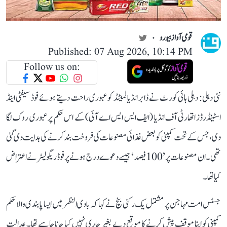
قومی آواز بیورو
Published: 07 Aug 2026, 10:14 PM
Follow us on:
نئی دہلی: دہلی ہائی کورٹ نے ڈابر انڈیا لمیٹڈ کو عبوری راحت دیتے ہوئے فوڈ سیفٹی اینڈ
اسٹینڈرڈز اتھارٹی آف انڈیا (ایف ایس ایس اے آئی) کے اس حکم پر عبوری روک لگا
دی، جس کے تحت کمپنی کو بعض غذائی مصنوعات کی فروخت بند کرنے کی ہدایت دی گئی
تھی۔ ان مصنوعات پر ’100 فیصد‘ جیسے دعوے درج ہونے پر فوڈ ریگولیٹر نے اعتراض
کیا تھا۔
جسٹس امت مہاجن پر مشتمل یک رکنی بنچ نے کہا کہ بادی النظر میں ایسا پابندی والا حکم
کمپنی کو اپنا موقف پیش کرنے کا موقع دیے بغیر جاری نہیں کیا جانا چاہیے تھا۔ عدالت