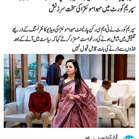
سپریم کورٹ میں مہوا موئترا کی سخت سرزنش
سپریم کورٹ نے ٹی ایم سی رکن پارلیمنٹ مہوا موئترا کی ویڈیو کانفرنسنگ کے ذریعے
تفتیش میں شامل ہونے کی درخواست مسترد کرتے کہا کہ سیاست میں آنے کے بعد
انڈوں سے ڈرنے کی بات قابل قبول نہیں
قومی آواز بیورو