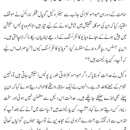
سماعت کے دوران مہوا موئترا کی جانب سے سینئر وکیل گوپال شنکر نارائنن نے موقف
اختیار کیا کہ ان کی موکلہ تفتیش میں شامل ہونے کے لیے تیار ہیں، تاہم وہ پولیس اسٹیشن
میں پیش ہونے کے بجائے ویڈیو کانفرنسنگ کے ذریعے اپنا بیان ریکارڈ کرانا چاہتی ہیں۔
اس پر جسٹس دیپانکر دتہ نے استفسار کیا، ’’ویڈیو کانفرنسنگ کیوں؟ کیا صرف اس لیے
کہ آپ رکن پارلیمنٹ ہیں؟‘‘
وکیل نے عدالت کو بتایا کہ اگر مہوا موئترا ذاتی طور پر پولیس اسٹیشن جاتی ہیں تو انہیں
ہجوم کے حملے کا خدشہ ہے۔ انہوں نے ایک سابقہ واقعے کا حوالہ دیتے ہوئے کہا کہ ان پر
پہلے بھی انڈے پھینکے جا چکے ہیں۔ عدالت اس دلیل سے مطمئن نہیں ہوئی اور سخت
ریمارکس دیتے ہوئے کہا، "آپ رکن پارلیمنٹ ہیں؟ سیاست میں آنے کے بعد آپ کو
انڈوں سے ڈر لگتا ہے؟ ہمارے آزادی کے مجاہدین نے تو اپنے سینوں پر گولیاں کھائی