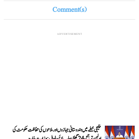
Comment(s)
ADVERTISEMENT
خلیجی خطے میں ہندوستانی جہازوں اور ملاحوں کی حفاظت حکومت کی
اولین ترجیح، 24 گھنٹے ہیلپ لائن فعال: وزارتِ خارجہ