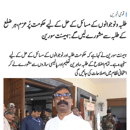
قومی خبریں
طلبہ و نوجوانوں کے مسائل کے حل کے لیے حکومت پُرعزم، ہر ضلع
کے طلبہ سے مشورے لیں گے: ہیمنت سورین
ہیمنت سورین نے کہا ہے کہ حکومت طلبہ اور نوجوانوں کے مسائل کے حل کے لیے
سنجیدہ ہے۔ تمام اضلاع کے طلبہ، ماہرین تعلیم اور پالیسی سازوں سے مشورے لے کر
امتحانی نظام میں اصلاحات کی جائیں گی