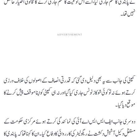
نے پابندی کا حکم جاری کیا، اسے اس نوعیت کا حکم جاری کرنے کا قانونی اختیار حاصل
نہیں تھا۔
ADVERTISEMENT
کمپنی کی جانب سے یہ بھی دلیل دی گئی کہ قدرتی انصاف کے اصولوں کی خلاف ورزی
کرتے ہوئے نہ تو کوئی شوکاز نوٹس جاری کیا گیا اور نہ ہی کمپنی کو اپنا موقف پیش کرنے کا
موقع دیا گیا۔
دوسری جانب ایف ایس ایس اے آئی کی نمائندگی کرتے ہوئے مرکزی حکومت کے
مستقل وکیل آشیش دکشت نے ریگولیٹر کی کارروائی کا دفاع کیا۔ ان کا کہنا تھا کہ پابندی کا