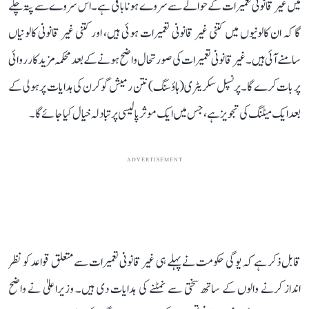
میں غیر قانونی تعمیرات کے حوالے سے سروے ہونا باقی ہے۔ اس سروے سے پتہ چلے
گا کہ ان کالونیوں میں کتنی غیر قانونی تعمیرات ہوئی ہیں، اور کتنی غیر قانونی کالونیاں
سامنے آئی ہیں۔ غیر قانونی تعمیرات کی صورتحال واضح ہونے کے بعد محکمہ مزید کارروائی
پر بات کرے گا۔ پرنسپل سکریٹری (ہاؤسنگ) نتن رمیش گوکرن کی ہدایات پر ہولی کے
بعد ایک میٹنگ کی تجویز ہے، جس میں ایک موثر پالیسی پر تبادلہ خیال کیا جائے گا۔
ADVERTISEMENT
قابل ذکر ہے کہ یوگی حکومت نے پہلے ہی غیر قانونی تعمیرات سے متعلق قواعد کو نظر
انداز کرنے والوں کے ساتھ سختی سے نمٹنے کی ہدایات دی ہیں۔ وزیراعلیٰ نے واضح