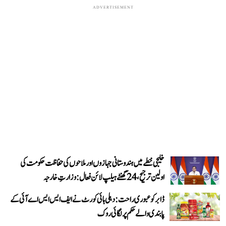
ADVERTISEMENT
خلیجی خطے میں ہندوستانی جہازوں اور ملاحوں کی حفاظت حکومت کی
اولین ترجیح، 24 گھنٹے ہیلپ لائن فعال: وزارتِ خارجہ
ڈابر کو عبوری راحت: دہلی ہائی کورٹ نے ایف ایس ایس اے آئی کے
پابندی والے حکم پر لگائی روک