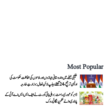
Most Popular
خلیجی خطے میں ہندوستانی جہازوں اور ملاحوں کی حفاظت حکومت کی
اولین ترجیح، 24 گھنٹے ہیلپ لائن فعال: وزارتِ خارجہ
ڈابر کو عبوری راحت: دہلی ہائی کورٹ نے ایف ایس ایس اے آئی کے
پابندی والے حکم پر لگائی روک