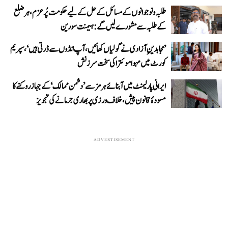
طلبہ و نوجوانوں کے مسائل کے حل کے لیے حکومت پُرعزم، ہر ضلع
کے طلبہ سے مشورے لیں گے: ہیمنت سورین
’مجاہدینِ آزادی نے گولیاں کھائیں، آپ انڈوں سے ڈرتی ہیں‘، سپریم
کورٹ میں مہوا موئترا کی سخت سرزنش
ایرانی پارلیمنٹ میں آبنائے ہرمز سے ’دشمن ممالک‘ کے جہاز روکنے کا
مسودۂ قانون پیش، خلاف ورزی پر بھاری جرمانے کی تجویز
ADVERTISEMENT