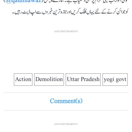
قومی آواز اب ٹیلی گرام پر بھی دستیاب ہے۔ ہمارے چینل (
qaumiawaz@
)
کو جوائن کرنے کے لئے یہاں کلک کریں اور تازہ ترین خبروں سے اپ ڈیٹ رہیں۔
ADVERTISEMENT
Action
Demolition
Uttar Pradesh
yogi govt
Comment(s)
ADVERTISEMENT