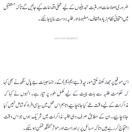
ضروری اصلاحات اور مثبت تبدیلیوں کے لیے عملی اقدامات کیے جائیں گے تاکہ مستقبل
میں امتحانی نظام زیادہ شفاف، مضبوط اور طلبہ دوست بنایا جا سکے۔
ADVERTISEMENT
اس موقع پر جھارکھنڈ مکتی مورچہ (جے ایم ایم) کے رہنما جینت جے پال سنگھ نے بھی کہا
کہ حکومت طلبہ سے بات چیت کے لیے مکمل طور پر تیار ہے۔ انہوں نے کہا کہ
مذاکرات کے لیے وقت طے کیا جانا چاہیے، تاہم اس عمل میں سیاسی افراد کو شامل نہیں کیا
جانا چاہیے۔ ان کے مطابق صرف وہی طلبہ مذاکرات میں شریک ہوں جو اس وقت
احتجاج کر رہے ہیں، تاکہ مسائل پر براہ راست اور مؤثر گفتگو ممکن ہو سکے۔