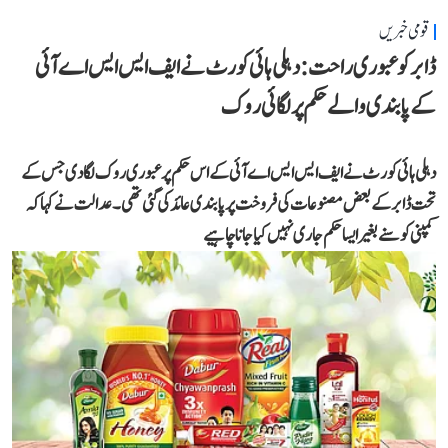
قومی خبریں
ڈابر کو عبوری راحت: دہلی ہائی کورٹ نے ایف ایس ایس اے آئی
کے پابندی والے حکم پر لگائی روک
دہلی ہائی کورٹ نے ایف ایس ایس اے آئی کے اس حکم پر عبوری روک لگا دی جس کے
تحت ڈابر کے بعض مصنوعات کی فروخت پر پابندی عائد کی گئی تھی۔ عدالت نے کہا کہ
کمپنی کو سنے بغیر ایسا حکم جاری نہیں کیا جانا چاہیے