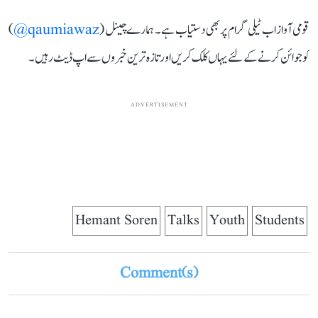
قومی آواز اب ٹیلی گرام پر بھی دستیاب ہے۔ ہمارے چینل (
qaumiawaz@
)
کو جوائن کرنے کے لئے یہاں کلک کریں اور تازہ ترین خبروں سے اپ ڈیٹ رہیں۔
ADVERTISEMENT
Hemant Soren
Talks
Youth
Students
Comment(s)