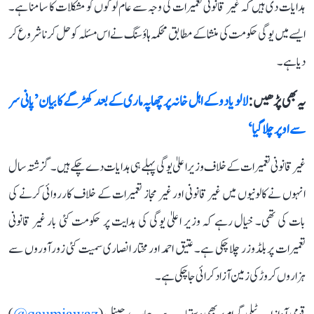
ہدایات دی ہیں کہ غیر قانونی تعمیرات کی وجہ سے عام لوگوں کو مشکلات کا سامنا ہے۔
ایسے میں یوگی حکومت کی منشا کے مطابق محکمہ ہاؤسنگ نے اس مسئلہ کو حل کرنا شروع کر
دیا ہے۔
یہ بھی پڑھیں :
لالو یادو کے اہل خانہ پر چھاپہ ماری کے بعد کھڑگے کا بیان ’پانی سر
سے اوپر چلا گیا‘
غیر قانونی تعمیرات کے خلاف وزیر اعلیٰ یوگی پہلے ہی ہدایات دے چکے ہیں۔ گزشتہ سال
انہوں نے کالونیوں میں غیر قانونی اور غیر مجاز تعمیرات کے خلاف کارروائی کرنے کی
بات کی تھی۔ خیال رہے کہ وزیر اعلیٰ یوگی کی ہدایت پر حکومت کئی بار غیر قانونی
تعمیرات پر بلڈوزر چلا چکی ہے۔ عتیق احمد اور مختار انصاری سمیت کئی زورآوروں سے
ہزاروں کروڑ کی زمین آزاد کرائی جا چکی ہے۔