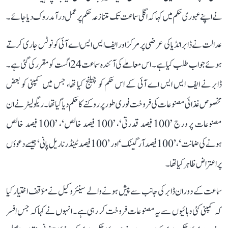
نے اپنے عبوری حکم میں کہا کہ اگلی سماعت تک متنازعہ حکم پر عمل درآمد روک دیا جائے۔
عدالت نے ڈابر انڈیا کی عرضی پر مرکز اور ایف ایس ایس اے آئی کو نوٹس جاری کرتے
ہوئے جواب طلب کیا ہے۔ اس معاملے کی آئندہ سماعت 24 اگست کو مقرر کی گئی ہے۔
ڈابر نے ایف ایس ایس اے آئی کے اس حکم کو چیلنج کیا تھا، جس میں کمپنی کو بعض
مخصوص غذائی مصنوعات کی فروخت فوری طور پر روکنے کا حکم دیا گیا تھا۔ ریگولیٹر نے ان
مصنوعات پر درج ’100 فیصد قدرتی‘، ’100 فیصد خالص‘، ’100 فیصد خالص
ہونے کی ضمانت‘، ’100 فیصد آرگینک‘ اور ’100 فیصد ٹینڈر ناریل پانی‘ جیسے دعوؤں
پر اعتراض ظاہر کیا تھا۔
سماعت کے دوران ڈابر کی جانب سے پیش ہونے والے سینئر وکیل نے مؤقف اختیار کیا
کہ کمپنی کئی دہائیوں سے یہ مصنوعات فروخت کر رہی ہے۔ انہوں نے کہا کہ جس افسر