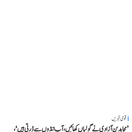
قومی خبریں
’مجاہدینِ آزادی نے گولیاں کھائیں، آپ انڈوں سے ڈرتی ہیں‘،