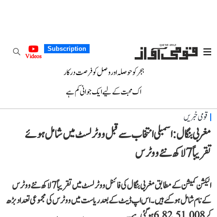
Subscription
Videos
ہجر کو حوصلہ اور وصل کو فرصت درکار
اک محبت کے لیے ایک جوانی کم ہے
قومی خبریں
مغربی بنگال: اسمبلی انتخاب سے قبل ووٹر لسٹ میں شامل ہوئے
تقریباً 7 لاکھ نئے ووٹرس
الیکشن کمیشن کے مطابق مغربی بنگال کی فائنل ووٹر لسٹ میں تقریباً 7 لاکھ نئے ووٹرس
کے نام شامل ہو گئے ہیں۔ اس اپ ڈیٹ کے بعد ریاست میں ووٹرس کی مجموعی تعداد بڑھ
کر 6,82,51,008 ہو گئی ہے۔