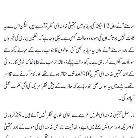
سامنے آنے والی 12 سیکنڈ کی ویڈیو میں مجتبیٰ خامنہ ای نظر تو آ رہے ہیں، لیکن اس سے یہ
ثابت نہیں ہوتا کہ ان کی موجودہ حالت کیسی ہے۔ یہی وجہ ہے کہ سنگین بیماری کی خبروں
کے بعد سامنے آنے والی یہ ویڈیو بھی کئی سوالوں کا جواب دینے کے بجائے کچھ نئے
سوالات کھڑے کر رہی ہے۔ کچھ وقت پہلے ڈونالڈ ٹرمپ نے بتایا تھا کہ فوجی کارروائی
کے بعد مجتبیٰ خامنہ ای تقریباً 90 فیصد تک متاثر ہوئے تھے، اور کام کرنے سے قاصر
تھے۔ ایسے میں یہ سوال بھی اٹھ رہا ہے کہ حالات کے پیش نظر امریکہ کی اگلی حکمت عملی
کیا ہوگی۔
دراصل مجتبیٰ خامنہ ای طویل عرصے سے عوامی طور پر نظر نہیں آئے ہیں۔ 28 فروری
کو امریکہ اور اسرائیل حملے میں اپنے والد آیت اللہ علی خامنہ ای کی موت کے بعد مجتبیٰ