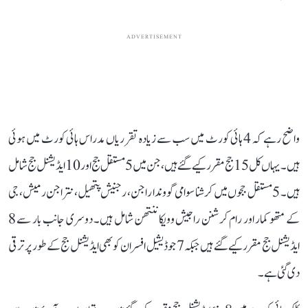
ADVERTISEMENT
واضح رہے کہ 4 ہائی کورٹ میں سب سے زیادہ تقرریاں مدراس ہائی کورٹ میں ہوئی
ہیں۔ یہاں کل 15 جج مقرر کیے گئے ہیں، جن میں 5 مستقل جج اور 10 ایڈیشنل جج شامل
ہیں۔ 5 مستقل ججوں میں کرشنا سوامی گووندا راجن، رجنیش پتھیل، نتراجن رمیش، جی
کے متھو کمار اور رام کرشنن راجیش وویکاننتھن شامل ہیں۔ دوسری جانب بار سے 8
ایڈیشنل جج مقرر کیے گئے ہیں جبکہ 7 جوڈیشیل افسران کو بھی ایڈیشنل جج کے طور پر ترقی
دی گئی ہے۔