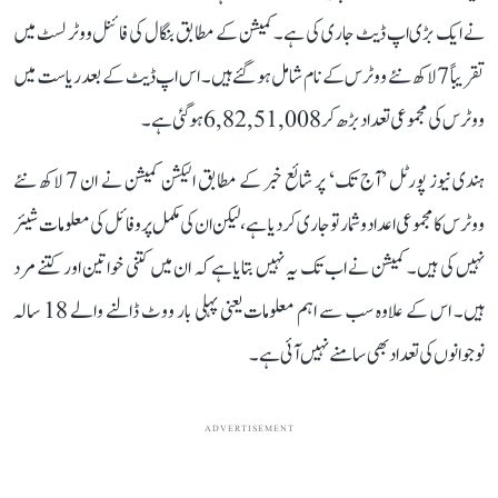
نے ایک بڑی اپ ڈیٹ جاری کی ہے۔ کمیشن کے مطابق بنگال کی فائنل ووٹر لسٹ میں
تقریباً 7 لاکھ نئے ووٹرس کے نام شامل ہو گئے ہیں۔ اس اپ ڈیٹ کے بعد ریاست میں
ووٹرس کی مجموعی تعداد بڑھ کر 6,82,51,008 ہو گئی ہے۔
ہندی نیوز پورٹل ’آج تک‘ پر شائع خبر کے مطابق الیکشن کمیشن نے ان 7 لاکھ نئے
ووٹرس کا مجموعی اعداد و شمار تو جاری کر دیا ہے، لیکن ان کی مکمل پروفائل کی معلومات شیئر
نہیں کی ہیں۔ کمیشن نے اب تک یہ نہیں بتایا ہے کہ ان میں کتنی خواتین اور کتنے مرد
ہیں۔ اس کے علاوہ سب سے اہم معلومات یعنی پہلی بار ووٹ ڈالنے والے 18 سالہ
نوجوانوں کی تعداد بھی سامنے نہیں آئی ہے۔
ADVERTISEMENT