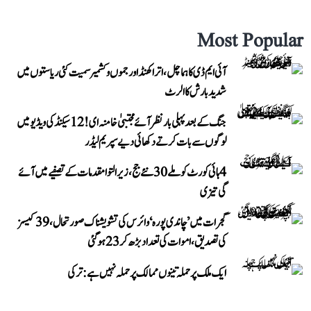
Most Popular
آئی ایم ڈی کا ہماچل، اتراکھنڈ اور جموں و کشمیر سمیت کئی ریاستوں میں
شدید بارش کا الرٹ
جنگ کے بعد پہلی بار نظر آئے مجتبیٰ خامنہ ای! 12 سیکنڈ کی ویڈیو میں
لوگوں سے بات کرتے دکھائی دیے سپریم لیڈر
4 ہائی کورٹ کو ملے 30 نئے جج، زیر التوا مقدمات کے تصفیے میں آئے
گی تیزی
گجرات میں ’چاندی پورہ‘ وائرس کی تشویشناک صورتحال، 39 کیسز
کی تصدیق، اموات کی تعداد بڑھ کر 23 ہوگئی
ایک ملک پر حملہ تینوں ممالک پر حملہ نہیں ہے: ترکی