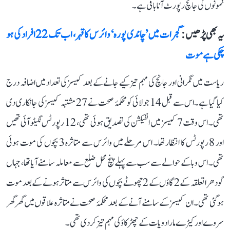
نمونوں کی جانچ رپورٹ آنا باقی ہے۔
یہ بھی پڑھیں :
گجرات میں ’چاندی پورہ‘ وائرس کا قہر، اب تک 22 افراد کی ہو
چکی ہے موت
ریاست میں نگرانی اور جانچ کی مہم تیز کیے جانے کے بعد کیسز کی تعداد میں اضافہ درج
کیا گیا ہے۔ اس سے قبل 14 جولائی کو محکمۂ صحت نے 27 مشتبہ کیسز کی جانکاری دی
تھی۔ اس وقت 7 کیسز میں انفیکشن کی تصدیق ہوئی تھی، 12 رپورٹس نگیٹو آئی تھیں
اور 8 رپورٹس کا انتظار تھا۔ اس مرحلے میں وائرس سے متاثرہ 3 بچوں کی موت ہوئی
تھی۔ اس وبا کے حوالے سے سب سے پہلے پنچ محل ضلع سے معاملہ سامنے آیا تھا، جہاں
گودھرا تعلقہ کے 2 گاؤں کے 2 چھوٹے بچوں کی وائرس سے متاثر ہونے کے بعد موت
ہو گئی تھی۔ ان کیسز کے سامنے آنے کے بعد محکمۂ صحت نے متاثرہ علاقوں میں گھر گھر
سروے اور کیڑے مار ادویات کے چھڑکاؤ کی مہم تیز کر دی تھی۔