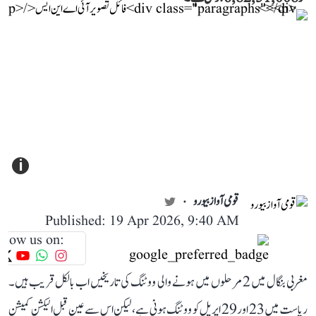
i
قومی آواز بیورو
Published: 19 Apr 2026, 9:40 AM
llow us on:
مغربی بنگال میں 2 مرحلوں میں ہونے والی ووٹنگ کی تاریخیں اب بالکل قریب ہیں۔
ریاست میں 23 اور 29 اپریل کو ووٹنگ ہونی ہے، لیکن اس سے عین قبل الیکشن کمیشن