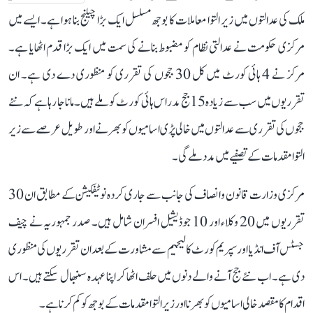
ملک کی عدالتوں میں زیر التوا معاملات کا بوجھ مسلسل ایک بڑا چیلنج بنا ہوا ہے۔ ایسے میں
مرکزی حکومت نے عدالتی نظام کو مضبوط بنانے کی سمت میں ایک بڑا قدم اٹھایا ہے۔
مرکز نے 4 ہائی کورٹ میں کل 30 ججوں کی تقرری کو منظوری دے دی ہے۔ ان
تقرریوں میں سب سے زیادہ 15 جج مدراس ہائی کورٹ کو ملے ہیں۔ مانا جا رہا ہے کہ نئے
ججوں کی تقرری سے عدالتوں میں خالی پڑی اسامیوں کو بھرنے اور طویل عرصے سے زیر
التوا مقدمات کے تصفیے میں مدد ملے گی۔
مرکزی وزارت قانون و انصاف کی جانب سے جاری کردہ نوٹیفکیشن کے مطابق ان 30
تقرریوں میں 20 وکلاء اور 10 جوڈیشیل افسران شامل ہیں۔ صدر جمہوریہ نے چیف
جسٹس آف انڈیا اور سپریم کورٹ کالیجیم سے مشاورت کے بعد ان تقرریوں کی منظوری
دی ہے۔ اب نئے جج آنے والے دنوں میں حلف اٹھا کر اپنا عہدہ سنبھال سکتے ہیں۔ اس
اقدام کا مقصد خالی اسامیوں کو بھرنا اور زیر التوا مقدمات کے بوجھ کو کم کرنا ہے۔