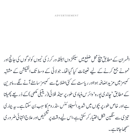
ADVERTISEMENT
افسران کے مطابق پنچ محل ضلع میں سینکڑوں ہیلتھ ورکرز کی ٹیموں کو لوگوں کی جانچ اور
نمونے جمع کرنے کے لیے تعینات کیا گیا تھا۔ جولائی کے وسط تک انفیکشن کے مشتبہ
کیسز میں مزید اضافہ ہوا اور ریاست کے کئی اضلاع سے کیسز سامنے آنے لگے۔ ماہرین
کے مطابق ’چاندی پورہ‘ وائرس بنیادی طور پر سینڈ فلائی (ریتیلی مکھی) کے ذریعے پھیلتا
ہے اور خاص طور پر بچوں میں شدید انسیفلائٹس سنڈروم کا سبب بن سکتا ہے۔ یہ بیماری
تیزی سے سنگین شکل اختیار کر سکتی ہے، اس لیے وقت پر تشخیص اور علاج انتہائی ضروری
سمجھا جاتا ہے۔