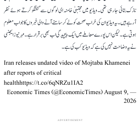
نازک بتائی جا رہی تھی۔ ویڈیو میں مجتبیٰ خامنہ ای لوگوں سے گفتگو کرتے ہوئے نظر
آرہے ہیں۔ یہ ویڈیو ان کی خراب صحت کو لے کر سامنے آنے والی خبروں کا جواب معلوم
ہوتی ہے۔ لیکن اس پورے معاملے میں ایک پیچیدگی اب بھی برقرار ہے۔ مہر نیوز ایجنسی
نے یہ وضاحت نہیں کی ہے کہ ویڈیو کب کی ہے۔
Iran releases undated video of Mojtaba Khamenei
after reports of critical
health
https://t.co/6qNRZu1IA2
August 9,
— Economic Times (@EconomicTimes)
2026
ADVERTISEMENT