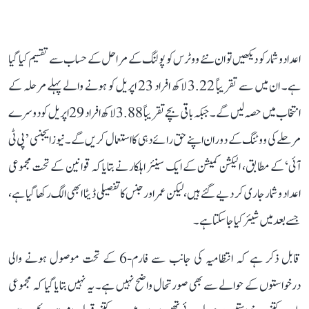
اعداد و شمار کو دیکھیں تو ان نئے ووٹرس کو پولنگ کے مراحل کے حساب سے تقسیم کیا گیا
ہے۔ ان میں سے تقریباً 3.22 لاکھ افراد 23 اپریل کو ہونے والے پہلے مرحلہ کے
انتخاب میں حصہ لیں گے۔ جبکہ باقی بچے تقریباً 3.88 لاکھ افراد 29 اپریل کو دوسرے
مرحلے کی ووٹنگ کے دوران اپنے حق رائے دہی کا استعمال کریں گے۔ نیوز ایجنسی ’پی ٹی
آئی‘ کے مطابق، الیکشن کمیشن کے ایک سینئر اہلکار نے بتایا کہ قوانین کے تحت مجموعی
اعداد و شمار جاری کر دیے گئے ہیں، لیکن عمر اور جنس کا تفصیلی ڈیٹا ابھی الگ رکھا گیا ہے،
جسے بعد میں شیئر کیا جا سکتا ہے۔
قابل ذکر ہے کہ انتظامیہ کی جانب سے فارم-6 کے تحت موصول ہونے والی
درخواستوں کے حوالے سے بھی صورتحال واضح نہیں ہے۔ یہ نہیں بتایا گیا کہ مجموعی