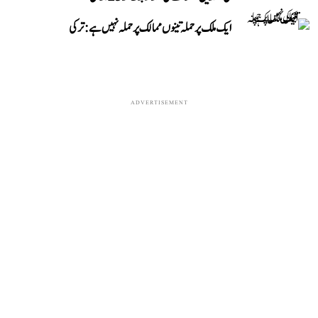
ایک ملک پر حملہ تینوں ممالک پر حملہ نہیں ہے: ترکی
ADVERTISEMENT