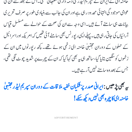
خامنہ ای نے ایران کے سپریم لیڈر کی ذمہ داری سنبھالی تھی۔ اس کے بعد سے ان کی
عوامی موجودگی انتہائی محدود رہی ہے اور ان کی جانب سے بنیادی طور پر صرف تحریری
بیانات ہی سامنے آئے ہیں۔ اسی وجہ سے ان کی صحت کے حوالے سے مسلسل قیاس
آرائیاں کی جاتی رہی ہیں۔ پہلے ایسی رپورٹس بھی سامنے آئی تھیں کہ امریکہ اور اسرائیل
کے حملوں کے دوران مجتبیٰ خامنہ ای زخمی ہوئے تھے۔ کچھ رپورٹوں میں ان کے
زخموں کو سنگین بتایا گیا، ساتھ ہی یہ بھی کہا گیا کہ ان کے چہرے پر شدید چوٹ لگی تھی،
جس کے بعد وہ سامنے نہیں آرہے ہیں۔
یہ بھی پڑھیں :
ایرانی صدر پزشکیان خفیہ ملاقات کے دوران سپریم لیڈر مجتبیٰ
خامنہ ای کا چہرہ بھی نہیں دیکھ سکے!
ADVERTISEMENT