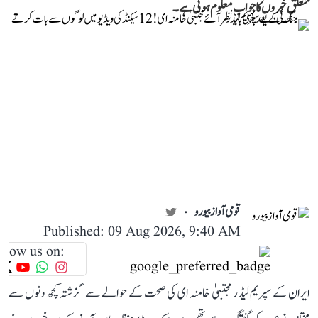
متعلق خبروں کا جواب معلوم ہوتی ہے۔
قومی آواز بیورو
Published: 09 Aug 2026, 9:40 AM
llow us on:
ایران کے سپریم لیڈر مجتبیٰ خامنہ ای کی صحت کے حوالے سے گزشتہ کچھ دنوں سے