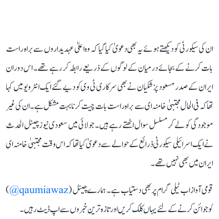
ان کی سیکورٹی کو دیکھتے ہوئے یہ بھی دعویٰ کیا گیا کہ وہ اعلیٰ عہدیداروں سے براہ راست
بات کرنے کے بجائے درمیان کے لوگوں کے ذریعے رابطہ کر رہے تھے۔ اس دوران
ایران کے صدر مسعود پزشکیان نے بھی سرکاری ٹی وی کو دیے گئے ایک انٹرویو میں کہا
تھا کہ فی الحال مجتبیٰ خامنہ ای سے براہ راست بات چیت کرنا بہت مشکل ہے۔ ان کی غیر
موجودگی کو لے کر مسلسل سوال اٹھتے رہے ہیں۔ جولائی میں سعودی نیوز چینل الحدث
نے ایک اسرائیلی سیکورٹی ذرائع کے حوالے سے دعویٰ کیا تھا کہ اس وقت مجتبیٰ خامنہ ای
ایران میں بھی نہیں تھے۔
قومی آواز اب ٹیلی گرام پر بھی دستیاب ہے۔ ہمارے چینل (
qaumiawaz@
)
کو جوائن کرنے کے لئے یہاں کلک کریں اور تازہ ترین خبروں سے اپ ڈیٹ رہیں۔