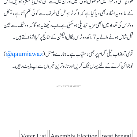
طور پر کتنی درخواستیں موصول ہوئی تھیں اور ان میں سے کتنی قبول یا مسترد ہوئیں۔ اس
کے علاوہ یہ اشارہ بھی دیا گیا ہے کہ اگر ٹریبونل کی طرف سے کوئی حکم آتا ہے، تو کل
ووٹرس کی تعداد میں ابھی مزید تبدیلی ہو سکتی ہے۔ اب دیکھنا یہ ہوگا کہ ووٹنگ سے عین
قبل شامل ہونے والے یہ 7 لاکھ ووٹرس بنگال الیکشن کے نتائج پر کیا اثر ڈالتے ہیں۔
قومی آواز اب ٹیلی گرام پر بھی دستیاب ہے۔ ہمارے چینل (
qaumiawaz@
)
کو جوائن کرنے کے لئے یہاں کلک کریں اور تازہ ترین خبروں سے اپ ڈیٹ رہیں۔
ADVERTISEMENT
Voter List
Assembly Election
west bengal