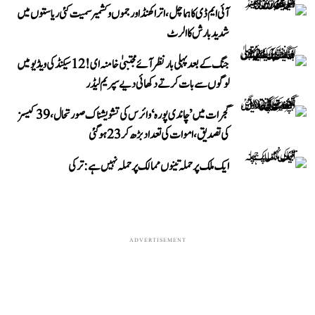
آئی ایم ڈی کا ہماچل، اتراکھنڈ اور جموں و کشمیر سمیت کئی ریاستوں میں
شدید بارش کا الرٹ
جنگ کے بعد پہلی بار نظر آئے مجتبیٰ خامنہ ای! 12 سیکنڈ کی ویڈیو میں
لوگوں سے بات کرتے دکھائی دیے سپریم لیڈر
گجرات میں ’چاندی پورہ‘ وائرس کی تشویشناک صورتحال، 39 کیسز
کی تصدیق، اموات کی تعداد بڑھ کر 23 ہوگئی
ایک ملک پر حملہ تینوں ممالک پر حملہ نہیں ہے: ترکی
ADVERTISEMENT