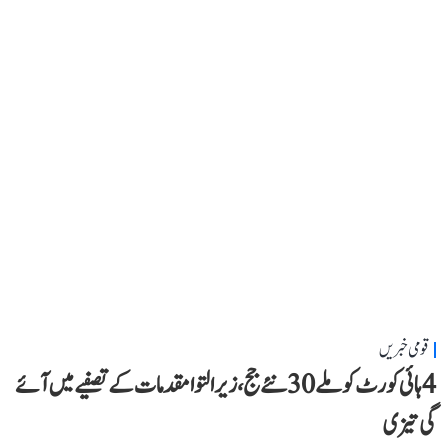
قومی خبریں
4 ہائی کورٹ کو ملے 30 نئے جج، زیر التوا مقدمات کے تصفیے میں آئے
گی تیزی