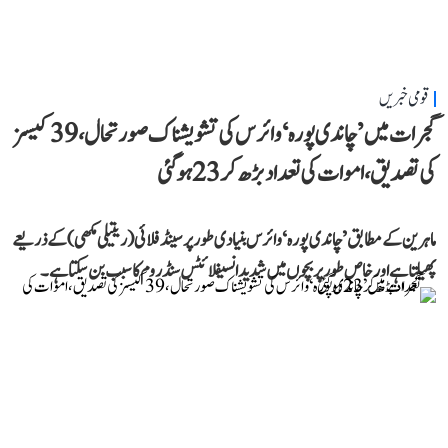
قومی خبریں
گجرات میں ’چاندی پورہ‘ وائرس کی تشویشناک صورتحال، 39 کیسز
کی تصدیق، اموات کی تعداد بڑھ کر 23 ہوگئی
ماہرین کے مطابق ’چاندی پورہ‘ وائرس بنیادی طور پر سینڈ فلائی (ریتیلی مکھی) کے ذریعے
پھیلتا ہے اور خاص طور پر بچوں میں شدید انسیفلائٹس سنڈروم کا سبب بن سکتا ہے۔