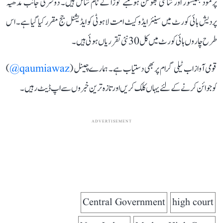
پرمود بکیشور اور شانتی بھوشن ہومبے گوڑا کے نام شامل ہیں۔ دوسری جانب مدھیہ
پردیش ہائی کورٹ میں سینئر ایڈوکیٹ امت لاہوٹی کو ایڈیشنل جج مقرر کیا گیا ہے۔ اس
طرح چاروں ہائی کورٹ میں کل 30 نئی تقرریاں ہوئی ہیں۔
قومی آواز اب ٹیلی گرام پر بھی دستیاب ہے۔ ہمارے چینل (
qaumiawaz@
)
کو جوائن کرنے کے لئے یہاں کلک کریں اور تازہ ترین خبروں سے اپ ڈیٹ رہیں۔
ADVERTISEMENT
Central Government
high court