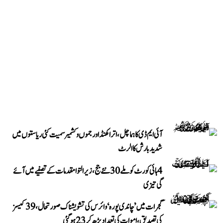
آئی ایم ڈی کا ہماچل، اتراکھنڈ اور جموں و کشمیر سمیت کئی ریاستوں میں
شدید بارش کا الرٹ
4 ہائی کورٹ کو ملے 30 نئے جج، زیر التوا مقدمات کے تصفیے میں آئے
گی تیزی
گجرات میں ’چاندی پورہ‘ وائرس کی تشویشناک صورتحال، 39 کیسز
کی تصدیق، اموات کی تعداد بڑھ کر 23 ہوگئی