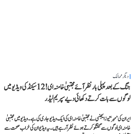
دیگر ممالک
جنگ کے بعد پہلی بار نظر آئے مجتبیٰ خامنہ ای! 12 سیکنڈ کی ویڈیو میں
لوگوں سے بات کرتے دکھائی دیے سپریم لیڈر
ایران کی ’مہر‘ نیوز ایجنسی نے مجتبیٰ خامنہ ای کی ایک ویڈیو جاری کی ہے۔ ویڈیو میں مجتبیٰ
خامنہ ای لوگوں سے گفتگو کرتے ہوئے نظر آرہے ہیں۔ یہ ویڈیو ان کی خراب صحت سے