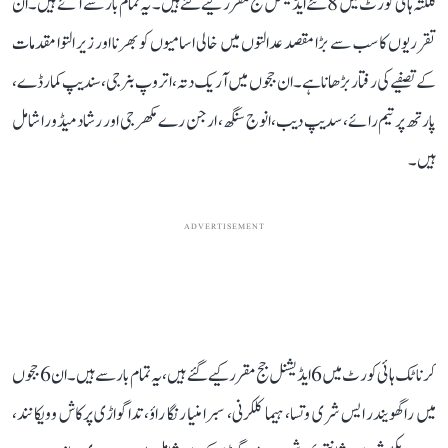
کلکتہ ہائی کورٹ میں 8 نئے ایڈیشنل جج مقرر کیے گئے ہیں۔ یہ تمام بار سے آئے ہیں۔ ان
تقرریوں کا سب سے بڑا مقصد عدالتوں میں خالی اسامیوں کو بھرنا اور زیر التوا مقدمات
کے تصفیے کی رفتار بڑھانا ہے۔ ان ججوں میں آریک دتہ، اتروپ بنرجی، سندیپ کمار ڈے،
پارتھ پرتیم رائے، سدیپ دیب، انوج سنگھ، ارجن رے مکھرجی اور رشاد میڈورا شامل
ہیں۔
ADVERTISEMENT
کرناٹک ہائی کورٹ میں 6 ایڈیشنل جج مقرر کیے گئے ہیں، یہ تمام بار سے ہیں۔ ان 6 ججوں
میں راگھویندر ایس شری وتسا، ہیما کلکرنی، سبرامنیا رنگا راؤ، تداگواڑی پرکاش وویکانند،