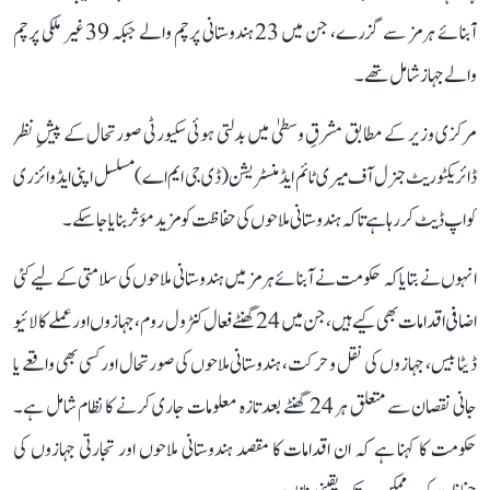
آبنائے ہرمز سے گزرے، جن میں 23 ہندوستانی پرچم والے جبکہ 39 غیر ملکی پرچم
والے جہاز شامل تھے۔
مرکزی وزیر کے مطابق مشرقِ وسطیٰ میں بدلتی ہوئی سکیورٹی صورتحال کے پیشِ نظر
ڈائریکٹوریٹ جنرل آف میری ٹائم ایڈمنسٹریشن (ڈی جی ایم اے) مسلسل اپنی ایڈوائزری
کو اپ ڈیٹ کر رہا ہے تاکہ ہندوستانی ملاحوں کی حفاظت کو مزید مؤثر بنایا جا سکے۔
انہوں نے بتایا کہ حکومت نے آبنائے ہرمز میں ہندوستانی ملاحوں کی سلامتی کے لیے کئی
اضافی اقدامات بھی کیے ہیں، جن میں 24 گھنٹے فعال کنٹرول روم، جہازوں اور عملے کا لائیو
ڈیٹا بیس، جہازوں کی نقل و حرکت، ہندوستانی ملاحوں کی صورتحال اور کسی بھی واقعے یا
جانی نقصان سے متعلق ہر 24 گھنٹے بعد تازہ معلومات جاری کرنے کا نظام شامل ہے۔
حکومت کا کہنا ہے کہ ان اقدامات کا مقصد ہندوستانی ملاحوں اور تجارتی جہازوں کی