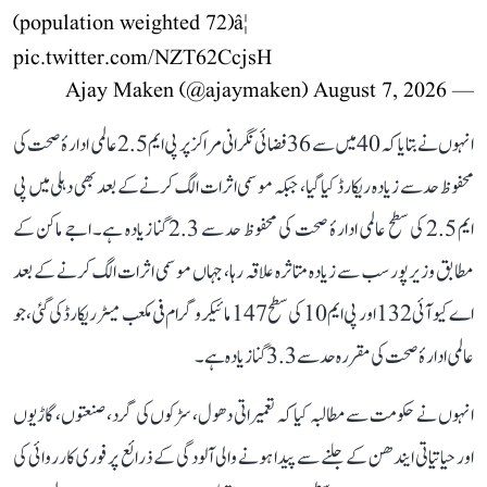
(population weighted 72)â¦
pic.twitter.com/NZT62CcjsH
August 7, 2026
— Ajay Maken (@ajaymaken)
انہوں نے بتایا کہ 40 میں سے 36 فضائی نگرانی مراکز پر پی ایم 2.5 عالمی ادارۂ صحت کی
محفوظ حد سے زیادہ ریکارڈ کیا گیا، جبکہ موسمی اثرات الگ کرنے کے بعد بھی دہلی میں پی
ایم 2.5 کی سطح عالمی ادارۂ صحت کی محفوظ حد سے 2.3 گنا زیادہ ہے۔ اجے ماکن کے
مطابق وزیرپور سب سے زیادہ متاثرہ علاقہ رہا، جہاں موسمی اثرات الگ کرنے کے بعد
اے کیو آئی 132 اور پی ایم 10 کی سطح 147 مائیکروگرام فی مکعب میٹر ریکارڈ کی گئی، جو
عالمی ادارۂ صحت کی مقررہ حد سے 3.3 گنا زیادہ ہے۔
انہوں نے حکومت سے مطالبہ کیا کہ تعمیراتی دھول، سڑکوں کی گرد، صنعتوں، گاڑیوں
اور حیاتیاتی ایندھن کے جلنے سے پیدا ہونے والی آلودگی کے ذرائع پر فوری کارروائی کی