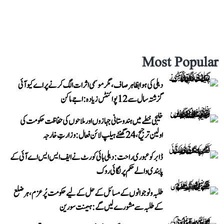
Most Popular
دہلی کی ہوا بظاہر صاف، مگر موسمی اثرات الگ کرنے پر اے کیو آئی
گزشتہ سال سے 12 پوائنٹس زیادہ: اجے ماکن
خلیجی خطے میں ہندوستانی جہازوں اور ملاحوں کی حفاظت حکومت کی
اولین ترجیح، 24 گھنٹے ہیلپ لائن فعال: وزارتِ خارجہ
ڈابر کو عبوری راحت: دہلی ہائی کورٹ نے ایف ایس ایس اے آئی کے
پابندی والے حکم پر لگائی روک
طلبہ و نوجوانوں کے مسائل کے حل کے لیے حکومت پُرعزم، ہر ضلع
کے طلبہ سے مشورے لیں گے: ہیمنت سورین