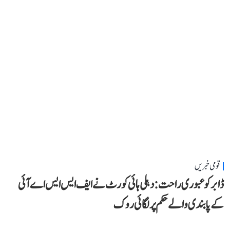
قومی خبریں
ڈابر کو عبوری راحت: دہلی ہائی کورٹ نے ایف ایس ایس اے آئی
کے پابندی والے حکم پر لگائی روک