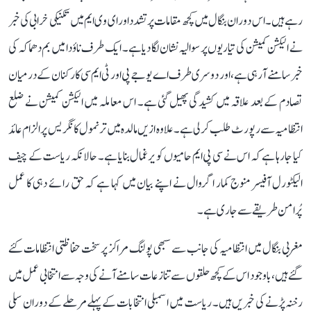
رہے ہیں۔ اس دوران بنگال میں کچھ مقامات پر تشدد اور ای وی ایم میں تکنیکی خرابی کی خبر
نے الیکشن کمیشن کی تیاریوں پر سوالیہ نشان لگا دیا ہے۔ ایک طرف ناؤدا میں بم دھماکہ کی
خبر سامنے آ رہی ہے، اور دوسری طرف اے یو جے پی اور ٹی ایم سی کارکنان کے درمیان
تصادم کے بعد علاقہ میں کشیدگی پھیل گئی ہے۔ اس معاملہ میں الیکشن کمیشن نے ضلع
انتظامیہ سے رپورٹ طلب کر لی ہے۔ علاوہ ازیں مالدہ میں ترنمول کانگریس پر الزام عائد
کیا جا رہا ہے کہ اس نے سی پی ایم حامیوں کو یرغمال بنایا ہے۔ حالانکہ ریاست کے چیف
الیکٹورل آفیسر منوج کمار اگروال نے اپنے بیان میں کہا ہے کہ حق رائے دہی کا عمل
پُرامن طریقے سے جاری ہے۔
مغربی بنگال میں انتظامیہ کی جانب سے سبھی پولنگ مراکز پر سخت حفاظتی انتظامات کئے
گئے ہیں، باوجود اس کے کچھ حلقوں سے تنازعات سامنے آنے کی وجہ سے انتخابی عمل میں
رخنہ پڑنے کی خبریں ہیں۔ ریاست میں اسمبلی انتخابات کے پہلے مرحلے کے دوران سلی