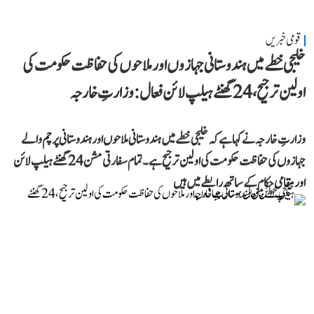
قومی خبریں
خلیجی خطے میں ہندوستانی جہازوں اور ملاحوں کی حفاظت حکومت کی
اولین ترجیح، 24 گھنٹے ہیلپ لائن فعال: وزارتِ خارجہ
وزارتِ خارجہ نے کہا ہے کہ خلیجی خطے میں ہندوستانی ملاحوں اور ہندوستانی پرچم والے
جہازوں کی حفاظت حکومت کی اولین ترجیح ہے۔ تمام سفارتی مشن 24 گھنٹے ہیلپ لائن
اور مقامی حکام کے ساتھ رابطے میں ہیں