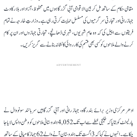
مقامی حکام کے ساتھ مل کر بین الاقوامی آبی گزرگاہوں میں محفوظ، آزاد اور بلا رکاوٹ
جہاز رانی اور تجارتی سرگرمیوں کی مسلسل حمایت کرتی رہی ہے۔ وزارتِ خارجہ نے تمام
فریقوں سے اپیل کی کہ وہ عام شہریوں، شہری ڈھانچے، تجارتی جہازوں اور ان پر کام
کرنے والے ملاحوں کو کسی بھی قسم کی کارروائی کا نشانہ بنانے سے گریز کریں۔
ADVERTISEMENT
ادھر مرکزی وزیر برائے بندرگاہ، جہاز رانی اور آبی گزرگاہیں سربانند سونووال نے
پارلیمنٹ کو بتایا کہ خلیجی خطے سے اب تک 4,052 ہندوستانی ملاحوں کو وطن واپس لایا جا
چکا ہے۔ انہوں نے کہا کہ 3 اگست تک ہندوستان آنے والے 62 جہاز کامیابی کے ساتھ