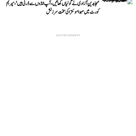
’مجاہدینِ آزادی نے گولیاں کھائیں، آپ انڈوں سے ڈرتی ہیں‘، سپریم
کورٹ میں مہوا موئترا کی سخت سرزنش
ADVERTISEMENT