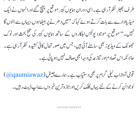
طرف بھیڑ نظر آرہی ہے۔ اسی دوران ہمایوں کبیر موقع پر پہنچ گئے اور انہوں نے ایک
میڈیا ادارے سے بات کرتے ہوئے کہا کہ ’’میں دھرنے پر بیٹھا ہوں، یہاں سے ہٹوں گا
نہیں۔‘‘ موقع پر موجود پولیس اہلکاروں کے ساتھ ہمایوں کبیر کی تلخ بحث اور نوک
جھونک کے ویڈیوز بھی سامنے آئی ہیں، جس میں صورتحال کافی کشیدہ نظر آ رہی ہے۔
حالانکہ اس تصادم اور تنازعہ کی وجہ ابھی صاف نہیں ہو پائی ہے۔
قومی آواز اب ٹیلی گرام پر بھی دستیاب ہے۔ ہمارے چینل (
qaumiawaz@
)
کو جوائن کرنے کے لئے یہاں کلک کریں اور تازہ ترین خبروں سے اپ ڈیٹ رہیں۔
ADVERTISEMENT