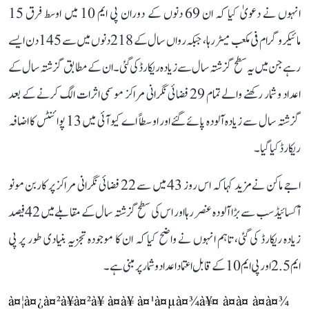
انہوں نے دعویٰ کیا کہ ان 69 دنوں کے دوران پی ایم 10 میں اوسط فرق 15
مائیکروگرام فی مکعب میٹر رہا، جبکہ رواں سال کے 218 دنوں میں سے 145 دن ایسے
رہے جن میں یہ سطح گزشتہ سال سے زیادہ ریکارڈ کی گئی۔ ان کے مطابق گزشتہ سال کے
اعداد و شمار رکھنے والے تمام 29 فضائی نگرانی مراکز موسمی اثرات الگ کرنے کے بعد
گزشتہ سال سے زیادہ آلودہ پائے گئے اور اوسطاً اے کیو آئی میں 13 پوائنٹس کا اضافہ
ریکارڈ کیا گیا۔
اجے ماکن نے مزید کہا کہ اس روز 43 میں سے 22 فضائی نگرانی مراکز پر کاربن مونو
آکسائیڈ سب سے بڑا آلودہ عنصر رہا اور اس کی سطح گزشتہ سال کے مقابلے میں 42 فیصد
زیادہ ریکارڈ کی گئی، تاہم انہوں نے واضح کیا کہ ان کا موجودہ تجزیہ بنیادی طور پر پی
ایم 2.5 اور پی ایم 10 کے قابل اعتماد اعداد و شمار پر مبنی ہے۔
à¤¦à¤¿à¤²à¥à¤²à¥ à¤à¥ à¤¹à¤µà¤¾à¥¤ à¤à¤ à¤à¤¾