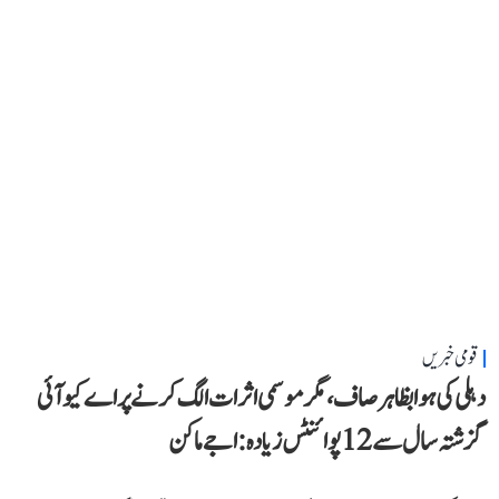
قومی خبریں
دہلی کی ہوا بظاہر صاف، مگر موسمی اثرات الگ کرنے پر اے کیو آئی
گزشتہ سال سے 12 پوائنٹس زیادہ: اجے ماکن