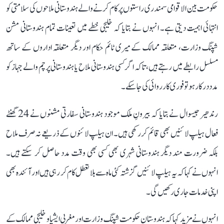
حکومت بین الاقوامی سمندری راستوں پر کام کرنے والے ہندوستانی ملاحوں کی سلامتی کو
انتہائی اہمیت دیتی ہے۔ انہوں نے بتایا کہ خلیجی خطے میں تعینات تمام ہندوستانی مشن
شپنگ وزارت، متعلقہ ممالک کے میری ٹائم حکام اور دیگر متعلقہ اداروں کے ساتھ
مسلسل رابطے میں رہتے ہیں، تاکہ اگر کسی ہندوستانی ملاح یا ہندوستانی پرچم والے جہاز کو
مدد درکار ہو تو فوری کارروائی کی جا سکے۔
رندھیر جیسوال نے بتایا کہ بیرونِ ملک موجود ہندوستانی سفارتی مشنوں نے 24 گھنٹے
فعال ہیلپ لائنیں بھی قائم کر رکھی ہیں۔ ان ہیلپ لائنوں کے ذریعے نہ صرف ملاح
بلکہ ضرورت مند دیگر ہندوستانی شہری بھی کسی بھی وقت مدد حاصل کر سکتے ہیں۔
انہوں نے کہا کہ یہ ہیلپ لائنیں گزشتہ کئی ماہ سے بلا تعطل کام کر رہی ہیں اور آئندہ بھی
اپنی خدمات جاری رکھیں گی۔
انہوں نے مزید کہا کہ ہندوستان حکومت شپنگ وزارت اور مغربی ایشیا و خلیجی ممالک کے