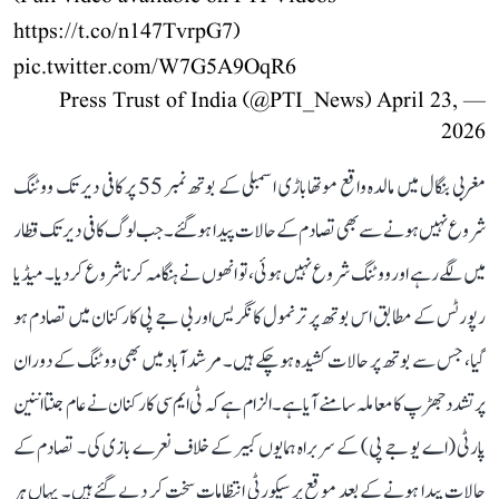
https://t.co/n147TvrpG7
)
pic.twitter.com/W7G5A9OqR6
April 23,
— Press Trust of India (@PTI_News)
2026
مغربی بنگال میں مالدہ واقع موتھاباڑی اسمبلی کے بوتھ نمبر 55 پر کافی دیر تک ووٹنگ
شروع نہیں ہونے سے بھی تصادم کے حالات پیدا ہو گئے۔ جب لوگ کافی دیر تک قطار
میں لگے رہے اور ووٹنگ شروع نہیں ہوئی، تو انھوں نے ہنگامہ کرنا شروع کر دیا۔ میڈیا
رپورٹس کے مطابق اس بوتھ پر ترنمول کانگریس اور بی جے پی کارکنان میں تصادم ہو
گیا، جس سے بوتھ پر حالات کشیدہ ہو چکے ہیں۔ مرشد آباد میں بھی ووٹنگ کے دوران
پرتشدد جھڑپ کا معاملہ سامنے آیا ہے۔ الزام ہے کہ ٹی ایم سی کارکنان نے عام جنتا اننین
پارٹی (اے یو جے پی) کے سربراہ ہمایوں کبیر کے خلاف نعرے بازی کی۔ تصادم کے
حالات پیدا ہونے کے بعد موقع پر سیکورٹی انتظامات سخت کر دیے گئے ہیں۔ یہاں ہر