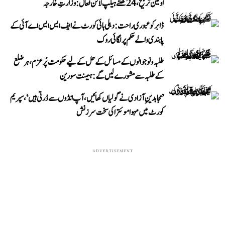
اولین ترجیح، 24 گھنٹے ہیلپ لائن فعال: وزارتِ خارجہ
ڈابر کو عبوری راحت: دہلی ہائی کورٹ نے ایف ایس ایس اے آئی کے
پابندی والے حکم پر لگائی روک
طلبہ و نوجوانوں کے مسائل کے حل کے لیے حکومت پُرعزم، ہر ضلع
کے طلبہ سے مشورے لیں گے: ہیمنت سورین
’مجاہدینِ آزادی نے گولیاں کھائیں، آپ انڈوں سے ڈرتی ہیں‘، سپریم
کورٹ میں مہوا موئترا کی سخت سرزنش
ADVERTISEMENT