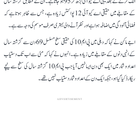
الگ کرنے کے بعد یہی اے کیو آئی بڑھ کر 95 ہو جاتا ہے۔ ان کے مطابق گزشتہ سال
کے مقابلے میں حقیقی اے کیو آئی 12 پوائنٹس زیادہ ہے، جس سے ظاہر ہوتا ہے کہ
فضائی آلودگی میں اضافہ ہوا ہے اور نظر آنے والی بہتری صرف موسم کی وجہ سے ہے۔
اجے ماکن نے کہا کہ دہلی میں پی ایم 10 کی حقیقی سطح مسلسل 69 دن سے گزشتہ سال
کے انہی دنوں کے مقابلے میں زیادہ ہے۔ انہوں نے کہا کہ مئی سے اب تک دستیاب
اعداد و شمار میں ایک بھی دن ایسا نہیں آیا جب پی ایم 10 گزشتہ سال کی سطح سے نیچے
ریکارڈ کیا گیا ہو، جبکہ ایک دن کے اعداد و شمار دستیاب نہیں تھے۔
ADVERTISEMENT