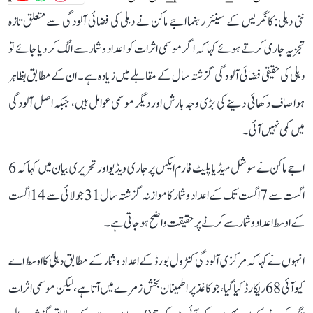
نئی دہلی: کانگریس کے سینئر رہنما اجے ماکن نے دہلی کی فضائی آلودگی سے متعلق تازہ
تجزیہ جاری کرتے ہوئے کہا کہ اگر موسمی اثرات کو اعداد و شمار سے الگ کر دیا جائے تو
دہلی کی حقیقی فضائی آلودگی گزشتہ سال کے مقابلے میں زیادہ ہے۔ ان کے مطابق بظاہر
ہوا صاف دکھائی دینے کی بڑی وجہ بارش اور دیگر موسمی عوامل ہیں، جبکہ اصل آلودگی
میں کمی نہیں آئی۔
اجے ماکن نے سوشل میڈیا پلیٹ فارم ایکس پر جاری ویڈیو اور تحریری بیان میں کہا کہ 6
اگست سے 7 اگست تک کے اعداد و شمار کا موازنہ گزشتہ سال 31 جولائی سے 14 اگست
کے اوسط اعداد و شمار سے کرنے پر حقیقت واضح ہو جاتی ہے۔
انہوں نے کہا کہ مرکزی آلودگی کنٹرول بورڈ کے اعداد و شمار کے مطابق دہلی کا اوسط اے
کیو آئی 68 ریکارڈ کیا گیا، جو کاغذ پر اطمینان بخش زمرے میں آتا ہے، لیکن موسمی اثرات