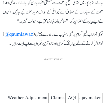
جائے، وزیرپور میں مقامی سطح پر صحت سے متعلق انتباہ جاری کیا جائے اور عالمی ادارۂ
صحت کے معیارات کے مطابق اے کیو آئی کے اہداف مزید سخت کیے جائیں۔ انہوں
نے اپنے بیان کے اختتام پر کہا، ’’سانس لینا بنیادی حق ہے، سہولت نہیں۔‘‘
قومی آواز اب ٹیلی گرام پر بھی دستیاب ہے۔ ہمارے چینل (
qaumiawaz@
)
کو جوائن کرنے کے لئے یہاں کلک کریں اور تازہ ترین خبروں سے اپ ڈیٹ رہیں۔
ADVERTISEMENT
Weather Adjustment
Claims
AQI
ajay maken