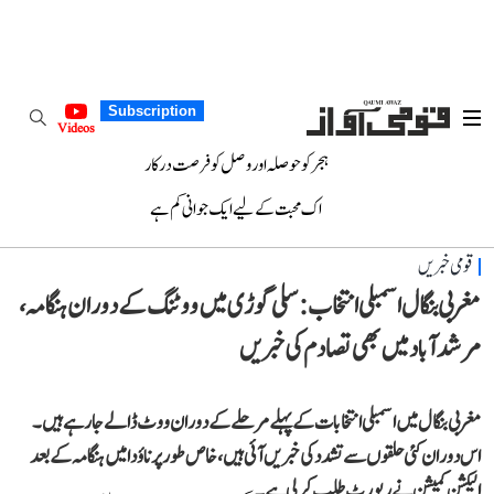
Subscription
Videos
ہجر کو حوصلہ اور وصل کو فرصت درکار
اک محبت کے لیے ایک جوانی کم ہے
قومی خبریں
مغربی بنگال اسمبلی انتخاب: سلی گوڑی میں ووٹنگ کے دوران ہنگامہ،
مرشدآباد میں بھی تصادم کی خبریں
مغربی بنگال میں اسمبلی انتخابات کے پہلے مرحلے کے دوران ووٹ ڈالے جا رہے ہیں۔
اس دوران کئی حلقوں سے تشدد کی خبریں آئی ہیں، خاص طور پر ناؤدا میں ہنگامہ کے بعد
الیکشن کمیشن نے رپورٹ طلب کر لی ہے۔