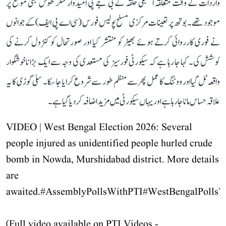
واردات کے وقت متعلقہ اسمبلی حلقہ کے بی جے پی امیدوار شنکر گھوش بھی موقع پر
موجود تھے۔ بوتھ پر تعینات مرکزی مسلح پولیس فورس (سی اے پی ایف) کے جوانوں
نے فوری کارروائی کرتے ہوئے بھیڑ کو منتشر کیا اور صورتحال کو کنٹرول کرنے کی
کوشش کی۔ کہا جا رہا ہے کہ سیکورٹی فورسیز کی مستعدی کی وجہ سے ایک بڑا ناخوشگوار
واقعہ ٹل گیا اور ووٹنگ کا عمل پھر سے منظم طور سے شروع کرایا جا سکا۔ سلی گوڑی کا یہ
علاقہ حساس مانا جا رہا ہے اور یہاں سیکورٹی میں مزید اضافہ کر دیا گیا ہے۔
VIDEO | West Bengal Election 2026: Several
people injured as unidentified people hurled crude
bomb in Nowda, Murshidabad district. More details
are
awaited.
#AssemblyPollsWithPTI
#WestBengalPollsW
(Full video available on PTI Videos -