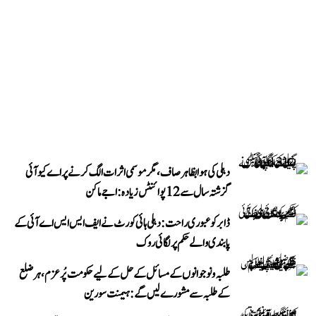
دہلی کی ہوا بظاہر صاف، مگر موسمی اثرات الگ کرنے پر اے کیو آئی
گزشتہ سال سے 12 پوائنٹس زیادہ: اجے ماکن
ڈابر کو عبوری راحت: دہلی ہائی کورٹ نے ایف ایس ایس اے آئی کے
پابندی والے حکم پر لگائی روک
طلبہ و نوجوانوں کے مسائل کے حل کے لیے حکومت پُرعزم، ہر ضلع
کے طلبہ سے مشورے لیں گے: ہیمنت سورین