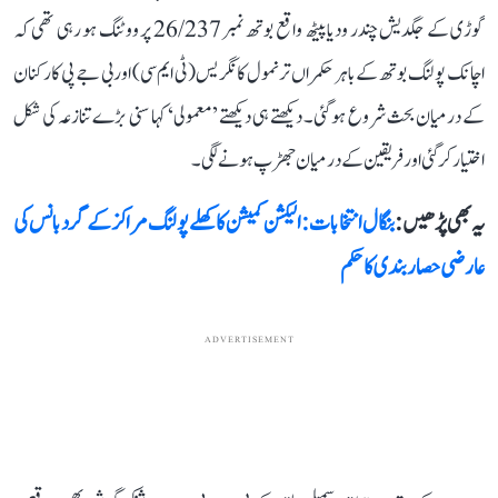
گوڑی کے جگدیش چندر ودیا پیٹھ واقع بوتھ نمبر 26/237 پر ووٹنگ ہو رہی تھی کہ
اچانک پولنگ بوتھ کے باہر حکمراں ترنمول کانگریس (ٹی ایم سی) اور بی جے پی کارکنان
کے درمیان بحث شروع ہو گئی۔ دیکھتے ہی دیکھتے ’معمولی‘ کہا سنی بڑے تنازعہ کی شکل
اختیار کر گئی اور فریقین کے درمیان جھڑپ ہونے لگی۔
یہ بھی پڑھیں :
بنگال انتخابات: الیکشن کمیشن کا کھلے پولنگ مراکز کے گرد بانس کی
عارضی حصار بندی کا حکم
ADVERTISEMENT