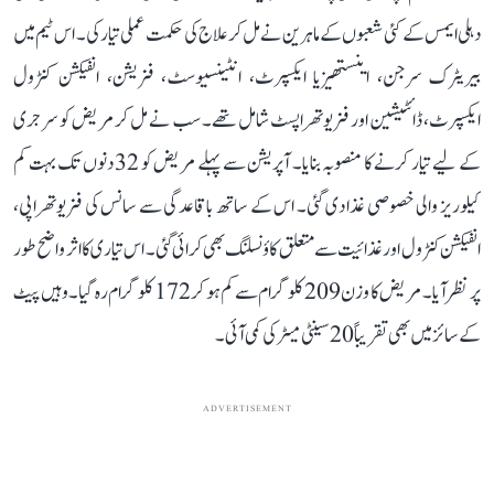
دہلی ایمس کے کئی شعبوں کے ماہرین نے مل کر علاج کی حکمت عملی تیار کی۔ اس ٹیم میں
بیریٹرک سرجن، اینستھیزیا ایکسپرٹ، انٹینسیوسٹ، فزیشن، انفیکشن کنٹرول
ایکسپرٹ، ڈائٹیشین اور فزیوتھراپسٹ شامل تھے۔ سب نے مل کر مریض کو سرجری
کے لیے تیار کرنے کا منصوبہ بنایا۔ آپریشن سے پہلے مریض کو 32 دنوں تک بہت کم
کیلوریز والی خصوصی غذا دی گئی۔ اس کے ساتھ باقاعدگی سے سانس کی فزیوتھراپی،
انفیکشن کنٹرول اور غذائیت سے متعلق کاؤنسلنگ بھی کرائی گئی۔ اس تیاری کا اثر واضح طور
پر نظر آیا۔ مریض کا وزن 209 کلوگرام سے کم ہو کر 172 کلوگرام رہ گیا۔ وہیں پیٹ
کے سائز میں بھی تقریباً 20 سینٹی میٹر کی کمی آئی۔
ADVERTISEMENT