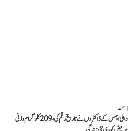
صحت
دہلی ایمس کے ڈاکٹروں نے تاریخ رقم کی، 209 کلوگرام وزنی
مریض کو دی نئی زندگی