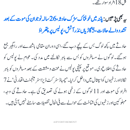
کل 18 افراد سوار تھے۔
یہ بھی پڑھیں :
پٹنہ میں خوفناک سڑک حادثہ، 26 سالہ نوجوان کی موت کے بعد
تشدد والے حالات، 5 گاڑیاں نذر آتش، پولیس پر پتھراؤ
حادثے میں کچھ لوگ بس کے نیچے دب گئے، اسی دوران مقامی باشندے اور راہگیر جمع
ہوگئے۔ لوگوں نے مسافروں کو بس سے باہر نکالنے میں مدد کی۔ عوام نے پولیس کو
حادثے کی اطلاع دی۔ موقع پر پہنچی پولیس نے محنت و مشقت کے بعد مسافروں کو باہر
نکالا اور زخمیوں کو اسپتال میں داخل کرایا۔ ’چمبا ڈسٹرکٹ ڈیزاسٹر مینجمنٹ اتھارٹی‘ نے 7
افراد کی موت اور 11 لوگوں کے زخمی ہونے کی تصدیق کی ہے۔ حادثے کی وجہ،
مہلوکین اور زخمیوں کی شناخت کے حوالے سے فی الحال تفصیلات سامنے نہیں آئی ہیں۔
ADVERTISEMENT