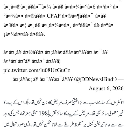
à¤¸à¤®à¤¸à¥à¤¯à¤¾ à¤à¥ à¤à¤¾à¤°à¤£ à¤¹à¤° à¤
°à¤¾à¤¤ à¤®à¥à¤ CPAP à¤®à¤¶à¥à¤¨ à¤à¥
à¤®à¤¦à¤¦ à¤¸à¥ à¤¸à¤¾à¤à¤¸ à¤²à¥à¤¨à¥ à¤ªà¤
¡à¤¼à¤¤à¥ à¤¥à¥.
à¤à¤¸à¥ à¤®à¥à¤ à¤¡à¥à¤à¥à¤à¤°à¥à¤ à¤¨à¥
à¤ªà¤¹à¤²à¥ à¤à¤¨à¤à¥â¦
pic.twitter.com/lu08UzGuCz
— à¤¡à¥à¤¡à¥ à¤¨à¥à¤¯à¥à¥ (@DDNewsHindi)
August 6, 2026
ڈاکٹروں کے سامنے سب سے بڑا چیلنج صرف مریض کا وزن نہیں تھا، بلکہ اس کے پیٹ کا
غیر معمولی سائز بھی تھا۔ مریض کے پیٹ کا سائز تقریباً 198 سینٹی میٹر تھا، جس کی وجہ
سے اسے عام آپریشن ٹیبل پر محفوظ طریقے سے لٹانا ممکن نہیں تھا۔ ایسی صورتحال میں