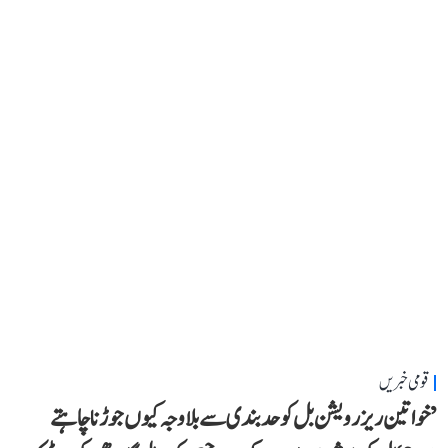
قومی خبریں
’خواتین ریزرویشن بل کو حدبندی سے بلا وجہ کیوں جوڑنا چاہتے