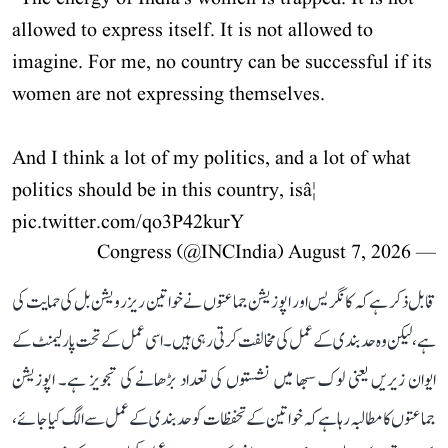
allowed to express itself. It is not allowed to
imagine. For me, no country can be successful if its
women are not expressing themselves.
And I think a lot of my politics, and a lot of what
politics should be in this country, isâ¦
pic.twitter.com/qo3P42kurY
August 7, 2026
— Congress (@INCIndia)
قابل ذکر ہے کہ کانگریس اور اپوزیشن جماعتوں نے خواتین ریزرویشن بل کی حمایت کی
ہے، لیکن وہ حد بندی کے عمل کی مخالفت کرتی رہی ہیں۔ اسی عمل کے تحت پارلیمنٹ کے
ایوان زیریں یعنی لوک سبھا میں نشستوں کی تعداد بڑھانے کی تجویز ہے۔ اپوزیشن
جماعتوں کا مطالبہ رہا ہے کہ خواتین کے تحفظات کو حد بندی کے عمل سے الگ کیا جائے،