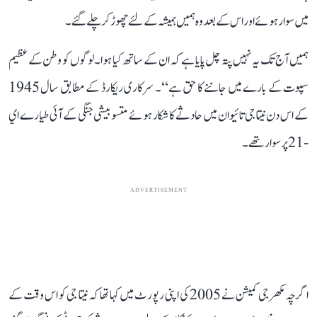
میں سوار ہوئے اور اس کے بعد وہ ہمیں ہمیشہ کے لئے چھوڑ کر چلے گئے۔
ہمیں آج تک یہ نہیں پتہ چل پایا ہے کہ ان کے ساتھ کیا ہوا۔ لوگوں کو وطن کے عظیم
سپوت کے بارے میں جاننے کا حق ہے‘‘۔ سرکاری ریکارڈ کے مطابق سال 1945
کے اس دن نیتا جی تائیوان میں حادثے کا شکار ہوئے متسوبیشی جنگی کے آئی طیارے اي
-21 پر سوار تھے۔
ADVERTISEMENT
اگرچہ مکھرجی کمیشن نے 2005 کی اپنی رپورٹ میں کہا تھا کہ نیتا جی کو اس وقت کے