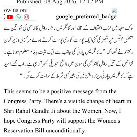
Published: 08 Aug 2026, 12:12 PM
llow us on:
لوک سبھا میں حزب اختلاف کے قائد اور کانگریس رہنما راہل گاندھی کی خواتین سے
متعلق ’ایکس‘ پر شیئر کی گئی ایک پوسٹ کو ری پوسٹ کرتے ہوئے مرکزی وزیر کرن
رجیجو نے لکھا کہ ’’یہ کانگریس پارٹی کی جانب سے ایک مثبت پیغام معلوم ہوتا ہے۔
خواتین کے تئیں راہل گاندھی کی سوچ میں واضح تبدیلی نظر آ رہی ہے۔ اب مجھے امید
ہے کہ کانگریس پارٹی ریزرویشن بل کی بغیر کسی شرط کے حمایت کرے گی۔‘‘
This seems to be a positive message from the
Congress Party. There's a visible change of heart in
Shri Rahul Gandhi Ji about the Women. Now, I
hope Congress Party will support the Women's
Reservation Bill unconditionally.