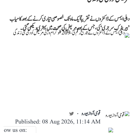
دہلی ایمس کے ڈاکٹروں نے تقریباً ایک ماہ تک خصوصی تیاری کرنے کے بعد کامیاب
’بیریٹرک سرجری‘ کی، جس کے بعد مریض کی صحت میں بہتری دیکھی گئی۔
قومی آواز بیورو
Published: 08 Aug 2026, 11:14 AM
llow us on: