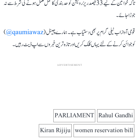
تاکہ خواتین کے لیے 33 فیصد ریزرویشن کو حد بندی کا عمل مکمل ہونے کی شرط سے نہ
جوڑا جائے۔
قومی آواز اب ٹیلی گرام پر بھی دستیاب ہے۔ ہمارے چینل (
qaumiawaz@
)
کو جوائن کرنے کے لئے یہاں کلک کریں اور تازہ ترین خبروں سے اپ ڈیٹ رہیں۔
ADVERTISEMENT
PARLIAMENT
Rahul Gandhi
Kiran Rijiju
women reservation bill