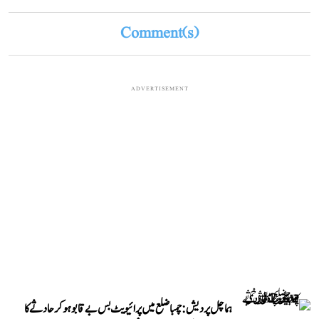
Comment(s)
ADVERTISEMENT
ہماچل پردیش: چمبا ضلع میں پرائیویٹ بس بے قابو ہوکر حادثے کا