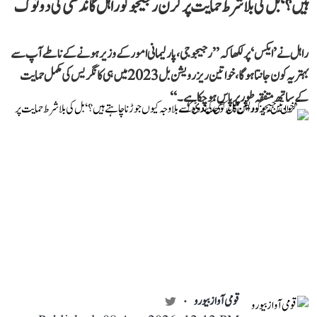
ہیں؟‘ بل کی بلا شرط حمایت پر کرن رجیجو کو راہل گاندھی کی دوٹوک
راہل نے ’ایکس‘ پر لکھا کہ ’’رجیجو جی، پارلیمانی امور کے وزیر ہونے کے ناطے آپ سے
بہتر یہ کون جانتا ہوگا، خواتین ریزرویشن بل 2023 میں ہی کانگریس کی مکمل حمایت
کے ساتھ متفقہ طور پر پاس ہو چکا ہے۔‘‘
قومی آواز بیورو