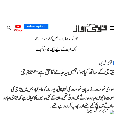
Subscription
Videos
ہجر کو حوصلہ اور وصل کو فرصت درکار
اک محبت کے لیے ایک جوانی کم ہے
قومی خبریں
نیتا جی کے ساتھ کیا ہوا، ہمیں یہ جاننے کا حق ہے: ممتا بنرجی
مودی حکومت نے جاپان حکومت کی تحقیقاتی رپورٹ کوعام کیا، جس میں نیتا جی کی
موت تائیوان طیارہ حادثے میں ہوئی تھی۔ ان کے کئی حامیوں کا خیال ہے کہ نیتا جی طیارہ
حادثے میں بچ گئے تھے اور چھپ کر رہ رہے تھے۔