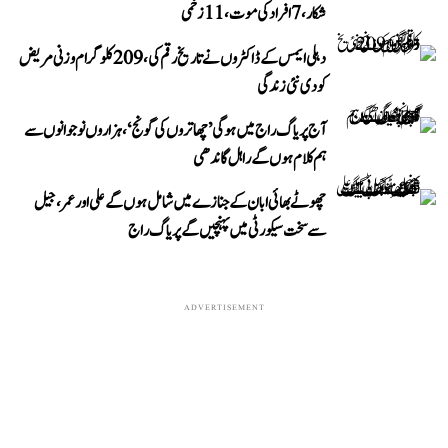
شکار، 7 افراد کی موت، 11 زخمی
دہلی ایمس کے ڈاکٹروں نے تاریخ رقم کی، 209 کلوگرام وزنی مریض
کو دی نئی زندگی
آج پریاگ راج میں ہوگی ’چھاتروں کی گونج‘، ہزاروں نوجوانوں سے
ہم کلام ہوں گے راہل گاندھی
چھوٹے بھائی ابان کے جنازے میں شامل ہوں گے علی اور عمر، جیل
سے سخت سیکورٹی میں پہنچیں گے پریاگ راج
ADVERTISEMENT