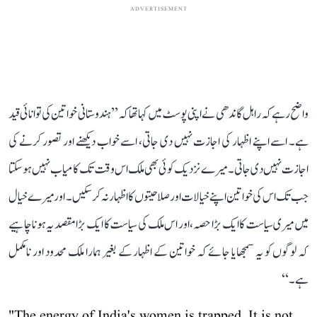
ADVERTISEMENT
واضح رہے کہ راہل گاندھی نے اپنی پوسٹ میں کہا تھا کہ ’’ہندوستانی خواتین کی توانائی قید
ہے۔ اسے اپنے اظہار کی اجازت نہیں دی جاتی، اسے خواب دیکھنے اور تصور کرنے کی
اجازت نہیں دی جاتی۔ میرے نزدیک کوئی بھی ملک اس وقت تک کامیاب نہیں ہو سکتا
جب تک اس کی خواتین اپنے خیالات اور صلاحیتوں کا اظہار نہ کر سکیں۔ اور میرے خیال
میں میری سیاست کا ایک بڑا حصہ، اور اس ملک کی سیاست کا ایک بڑا مقصد یہ ہونا چاہیے
کہ لوگوں کو یہ سمجھایا جائے کہ خواتین کے اظہار کے بغیر ہمارا ملک محدود اور نامکمل
ہے۔‘‘
"The energy of India's women is trapped. It is not