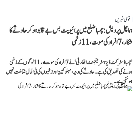
قومی خبریں
ہماچل پردیش: چمبا ضلع میں پرائیویٹ بس بے قابو ہوکر حادثے کا
شکار، 7 افراد کی موت، 11 زخمی
’چمبا ڈسٹرکٹ ڈیزاسٹر مینجمنٹ اتھارٹی‘ نے 7 افراد کی موت اور 11 لوگوں کے زخمی
ہونے کی تصدیق کی ہے۔ حادثے کی وجہ، مہلوکین اور زخمیوں کی فی الحال شناخت نہیں
ہو سکی ہے۔