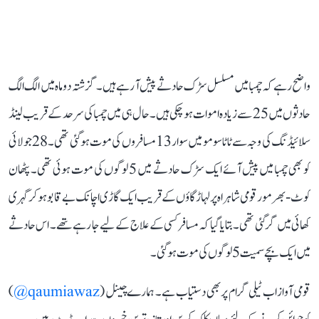
واضح رہے کہ چمبا میں مسلسل سڑک حادثے پیش آ رہے ہیں۔ گزشتہ دو ماہ میں الگ الگ
حادثوں میں 25 سے زیادہ اموات ہو چکی ہیں۔ حال ہی میں چمبا کی سرحد کے قریب لینڈ
سلائیڈنگ کی وجہ سے ٹاٹا سومو میں سوار 13 مسافروں کی موت ہو گئی تھی۔ 28جولائی
کو بھی چمبا میں پیش آئے ایک سڑک حادثے میں 5 لوگوں کی موت ہوئی تھی۔ پٹھان
کوٹ-بھرمور قومی شاہراہ پر لہاڑ گاؤں کے قریب ایک گاڑی اچانک بے قابو ہو کر گہری
کھائی میں گر گئی تھی۔ بتایا گیا کہ مسافر کسی کے علاج کے لیے جا رہے تھے۔ اس حادثے
میں ایک بچے سمیت 5 لوگوں کی موت ہو گئی۔
قومی آواز اب ٹیلی گرام پر بھی دستیاب ہے۔ ہمارے چینل (
qaumiawaz@
)