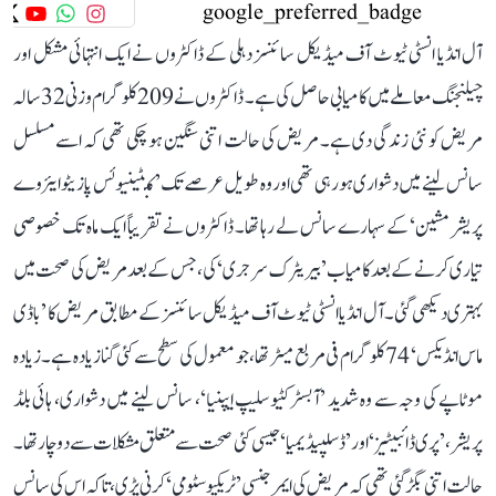
آل انڈیا انسٹی ٹیوٹ آف میڈیکل سائنسز دہلی کے ڈاکٹروں نے ایک انتہائی مشکل اور
چیلنجنگ معاملے میں کامیابی حاصل کی ہے۔ ڈاکٹروں نے 209 کلوگرام وزنی 32 سالہ
مریض کو نئی زندگی دی ہے۔ مریض کی حالت اتنی سنگین ہو چکی تھی کہ اسے مسلسل
سانس لینے میں دشواری ہو رہی تھی اور وہ طویل عرصے تک ’کنٹینیوئس پازیٹو ایئروے
پریشر مشین‘ کے سہارے سانس لے رہا تھا۔ ڈاکٹروں نے تقریباً ایک ماہ تک خصوصی
تیاری کرنے کے بعد کامیاب ’بیریٹرک سرجری‘ کی، جس کے بعد مریض کی صحت میں
بہتری دیکھی گئی۔ آل انڈیا انسٹی ٹیوٹ آف میڈیکل سائنسز کے مطابق مریض کا ’باڈی
ماس انڈیکس‘ 74 کلوگرام فی مربع میٹر تھا، جو معمول کی سطح سے کئی گنا زیادہ ہے۔ زیادہ
موٹاپے کی وجہ سے وہ شدید ’آبسٹرکٹیو سلیپ ایپنیا‘، سانس لینے میں دشواری، ہائی بلڈ
پریشر، ’پری ڈائبیٹیز‘ اور ’ڈسلپیڈیمیا‘ جیسی کئی صحت سے متعلق مشکلات سے دوچار تھا۔
حالت اتنی بگڑ گئی تھی کہ مریض کی ایمرجنسی ’ٹریکیوسٹومی‘ کرنی پڑی، تاکہ اس کی سانس