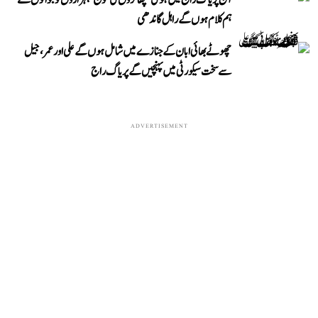
آج پریاگ راج میں ہوگی ’چھاتروں کی گونج‘، ہزاروں نوجوانوں سے
ہم کلام ہوں گے راہل گاندھی
چھوٹے بھائی ابان کے جنازے میں شامل ہوں گے علی اور عمر، جیل
سے سخت سیکورٹی میں پہنچیں گے پریاگ راج
ADVERTISEMENT