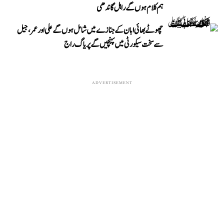
ہم کلام ہوں گے راہل گاندھی
چھوٹے بھائی ابان کے جنازے میں شامل ہوں گے علی اور عمر، جیل
سے سخت سیکورٹی میں پہنچیں گے پریاگ راج
ADVERTISEMENT