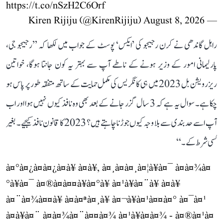
https://t.co/nSzH2C6Orf
August 8, 2026
— Kiren Rijiju (@KirenRijiju)
راہل گاندھی نے کرن رجیجو کی ’ایکس‘ پوسٹ کے جواب میں لکھا کہ ’’رجیجو جی،
پارلیمانی امور کے وزیر ہونے کے ناطے آپ سے بہتر یہ کون جانتا ہوگا، خواتین
ریزرویشن بل 2023 میں ہی کانگریس کی مکمل حمایت کے ساتھ متفقہ طور پر پاس ہو
چکا ہے۔ سوال یہ ہے کہ 3 سال گزر جانے کے بعد بھی وہ نافذ کیوں نہیں ہوا اور اب
آپ اسے حد بندی سے بلا وجہ کیوں جوڑنا چاہتے ہیں؟ 2023 کا قانون نافذ کیجیے۔ بغیر
کسی شرط کے۔‘‘
à¤°à¤¿à¤à¤¿à¤à¥ à¤à¥, à¤¸à¤à¤¸à¤¦à¥à¤¯ à¤à¤¾à¤
°à¥à¤¯ à¤®à¤à¤¤à¥à¤°à¥ à¤¹à¥à¤¨à¥ à¤à¥
à¤¨à¤¾à¤¤à¥ à¤à¤ªà¤¸à¥ à¤¬à¥à¤¹à¤¤à¤° à¤¯à¤¹
à¤à¥à¤¨ à¤à¤¾à¤¨à¤¤à¤¾ à¤¹à¥à¤à¤¾ - à¤®à¤¹à¤