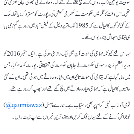
سوویت یونین (اب روس) سے بچ نکلنے کے لئے طیارہ حادثے کی جھوٹی کہانی گھڑی گئی
تھی۔ اس وقت کانگریس حکومت نے مکھرجی کمیشن کی رپورٹ کو مسترد کر دیا تھا۔ ملک
کے کئی لوگوں کا خیال ہے کہ 1985 تک اتر پردیش کے فیض آباد میں رہ رہے گم نامی بابا
ہی نیتا جی سبھاش چندر بوس تھے۔
ایسا اس لئے کیونکہ نیتا جی کی موت آج بھی ایک راز بنی ہوئی ہے۔ ایک ستمبر 2016 کو
وزیر اعظم نریندر مودی حکومت نے جاپان حکومت کی تحقیقاتی رپورٹ کو عام کیا، جس
میں بتایا گیا ہے کہ نیتا جی کی موت تائیوان میں طیارہ حادثے میں ہوئی تھی۔ ان کے کئی
حامیوں کا خیال ہے کہ نیتا جی طیارہ حادثے میں بچ گئے تھے اور چھپ کر رہ رہے تھے۔
قومی آواز اب ٹیلی گرام پر بھی دستیاب ہے۔ ہمارے چینل (
qaumiawaz@
)
کو جوائن کرنے کے لئے یہاں کلک کریں اور تازہ ترین خبروں سے اپ ڈیٹ رہیں۔