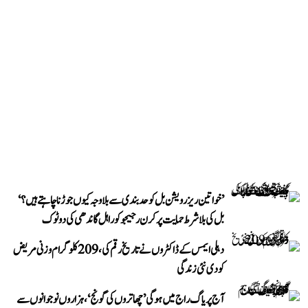
’خواتین ریزرویشن بل کو حدبندی سے بلا وجہ کیوں جوڑنا چاہتے ہیں؟‘
بل کی بلا شرط حمایت پر کرن رجیجو کو راہل گاندھی کی دوٹوک
دہلی ایمس کے ڈاکٹروں نے تاریخ رقم کی، 209 کلوگرام وزنی مریض
کو دی نئی زندگی
آج پریاگ راج میں ہوگی ’چھاتروں کی گونج‘، ہزاروں نوجوانوں سے