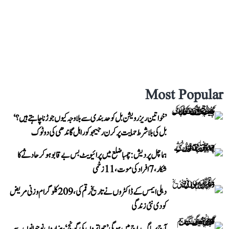
Most Popular
’خواتین ریزرویشن بل کو حدبندی سے بلا وجہ کیوں جوڑنا چاہتے ہیں؟‘
بل کی بلا شرط حمایت پر کرن رجیجو کو راہل گاندھی کی دوٹوک
ہماچل پردیش: چمبا ضلع میں پرائیویٹ بس بے قابو ہوکر حادثے کا
شکار، 7 افراد کی موت، 11 زخمی
دہلی ایمس کے ڈاکٹروں نے تاریخ رقم کی، 209 کلوگرام وزنی مریض
کو دی نئی زندگی