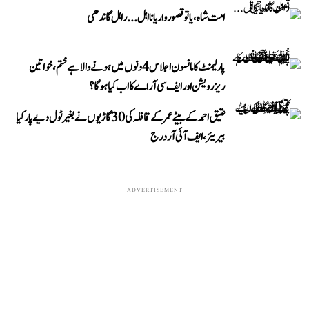
امت شاہ، یا تو قصوروار یا نااہل... راہل گاندھی
پارلیمنٹ کا مانسون اجلاس 4 دنوں میں ہونے والا ہے ختم، خواتین
ریزرویشن اور ایف سی آر اے کا اب کیا ہوگا؟
عتیق احمد کے بیٹے عمر کے قافلہ کی 30 گاڑیوں نے بغیر ٹول دیے پار کیا
بیریئر، ایف آئی آر درج
ADVERTISEMENT