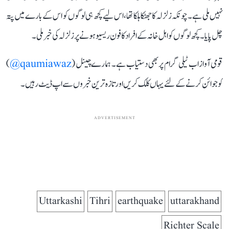
نہیں ملی ہے۔ چونکہ زلزلہ کا جھٹکا ہلکا تھا، اس لیے کچھ ہی لوگوں کو اس کے بارے میں پتہ
چل پایا۔ کچھ لوگوں کو اہل خانہ کے افراد کا فون ریسیو ہونے پر زلزلہ کی خبر ملی۔
قومی آواز اب ٹیلی گرام پر بھی دستیاب ہے۔ ہمارے چینل (
qaumiawaz@
)
کو جوائن کرنے کے لئے یہاں کلک کریں اور تازہ ترین خبروں سے اپ ڈیٹ رہیں۔
ADVERTISEMENT
Uttarkashi
Tihri
earthquake
uttarakhand
Richter Scale