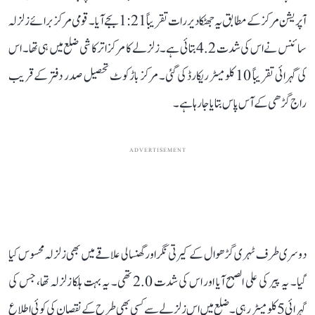
آپریشن مرکز کے مطابق یہ جھٹکا دیر رات تقریباً 1:21 بجے آیا۔ قومی مرکز برائے زلزلہ
سائنس نے اس کی شدت 4.2 بتائی ہے۔ زلزلے کا مرکز اترکاشی ضلع میں ہی تھا۔ اس
کی گہرائی تقریباً 10 کلومیٹر ریکارڈ کی گئی۔ مرکز باڑکوٹ تحصیل صدر دفتر کے قریب
راج گڑھی کے آس پاس بتایا جا رہا ہے۔
ADVERTISEMENT
دوسری طرف ٹہری گڑھوال کے کیرتی نگر اور گھنسالی علاقے میں بھی زلزلہ محسوس کیا
گیا۔ یہ پیر کی علی الصبح آیا اور اس کی شدت 2.0 تھی۔ یہ بہت ہلکا زلزلہ تھا، جس کی
گہرائی 5 کلومیٹر رہی۔ ضلع میں اس زلزلے سے کسی بھی طرح کے نقصان کی کوئی اطلاع