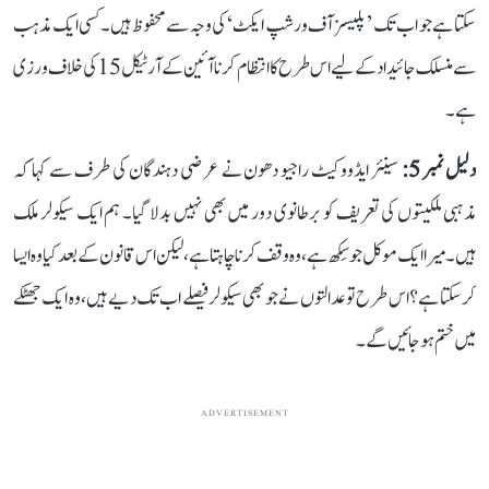
سکتا ہے جو اب تک ’پلیسز آف ورشپ ایکٹ‘ کی وجہ سے محفوظ ہیں۔ کسی ایک مذہب
سے منسلک جائیداد کے لیے اس طرح کا انتظام کرنا آئین کے آرٹیکل 15 کی خلاف ورزی
ہے۔
دلیل نمبر 5:
سینئر ایڈووکیٹ راجیو دھون نے عرضی دہندگان کی طرف سے کہا کہ
مذہبی ملکیتوں کی تعریف کو برطانوی دور میں بھی نہیں بدلا گیا۔ ہم ایک سیکولر ملک
ہیں۔ میرا ایک موکل جو سِکھ ہے، وہ وقف کرنا چاہتا ہے، لیکن اس قانون کے بعد کیا وہ ایسا
کر سکتا ہے؟ اس طرح تو عدالتوں نے جو بھی سیکولر فیصلے اب تک دیے ہیں، وہ ایک جھٹکے
میں ختم ہو جائیں گے۔
ADVERTISEMENT