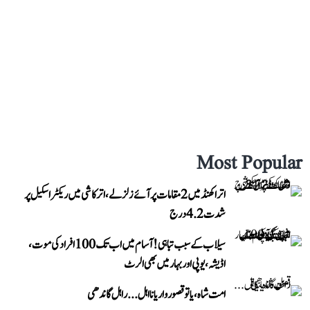
Most Popular
اتراکھنڈ میں 2 مقامات پر آئے زلزلے، اترکاشی میں ریکٹر اسکیل پر
شدت 4.2 درج
سیلاب کے سبب تباہی! آسام میں اب تک 100 افراد کی موت،
اڈیشہ، یوپی اور بہار میں بھی الرٹ
امت شاہ، یا تو قصوروار یا نااہل... راہل گاندھی