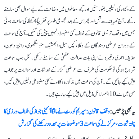
کے وکلاء کی دلیلیں بغور سنیں اور کچھ معاملوں میں وضاحت کے لیے سوال بھی سامنے
رکھے۔ آج ظہرانہ سے قبل اور پھر اس کے بعد مجموعی طور پر تقریباً 4 گھنٹے کی سماعت ہوئی
جس میں وقف ترمیمی قانون کے خلاف کئی مضبوط دلیلیں پیش کی گئیں۔ آج کی سماعت
کے دوران عرضی دہندگان کے وکلاء کپل سبل، ابھشیک منو سنگھوی، راجیو دھون،
حذیفہ احمدی وغیرہ نے اپنی بات عدالت عظمیٰ کے سامنے رکھی۔ کل جب سماعت
شروع ہوگی تو حکومت کی طرف سے عرضی گزار کے خدشات اور سوالات پر جواب
پیش کیے جائیں گے۔ آج کی سماعت میں مذکورہ وکلاء نے کئی مضبوطی دلیلیں پیش کیں،
جن میں سے 10 اہم دلائل ذیل میں پیش کیے جا رہے ہیں۔
یہ بھی پڑھیں :
وقف قانون: سپریم کورٹ نے مانگا آئینی جواز کی خلاف ورزی کا
پختہ ثبوت، مرکز نے کی سماعت 3 موضوعات پر محدود رکھنے کی گزارش