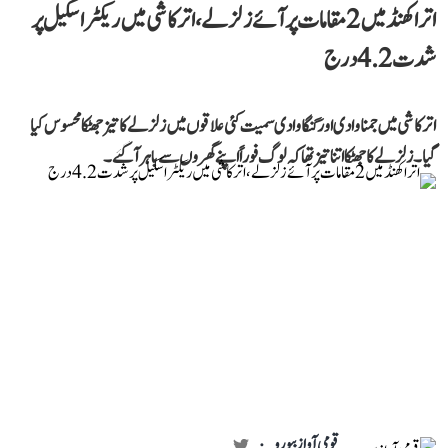
اتراکھنڈ میں 2 مقامات پر آئے زلزلے، اترکاشی میں ریکٹر اسکیل پر
شدت 4.2 درج
اترکاشی میں جمنا وادی اور گنگا وادی سمیت کئی علاقوں میں زلزلے کا تیز جھٹکا محسوس کیا
گیا۔ زلزلے کا جھٹکا اتنا تیز تھا کہ لوگ فوراً اپنے گھروں سے باہر آ گئے۔
قومی آواز بیورو