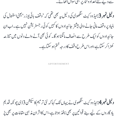
سے دیے گئے اعداد و شمار پر بھی سوال اٹھائے۔
دلیل نمبر 3:
ایڈووکیٹ سنگھوی کی دلیل یہ بھی تھی کہ ’وقف بائی یوزر‘ یعنی استعمال کی
بنیاد پر وقف مانی جانے والی بیشتر جائیدادوں کا کہیں کوئی رجسٹریشن نہیں ہے۔ اب ان
جائیدادوں کو ایک طرح سے انصاف مانگنا ہوگا۔ کوئی بھی آنے والے دنوں میں تنازعہ
کھڑا کر سکتا ہے، اور اس طرح وقف کا درجہ ختم ہو سکتا ہے۔
ADVERTISEMENT
دلیل نمبر 4:
ایڈووکیٹ سنگھوی نے یہاں تک کہا کہ نئی ترمیم کا سیکشن 3 ڈی چونکہ قدیم
یادگاروں کے لیے بنے قوانین پر بھی نافذ ہوتا ہے، اس کا اثر ان مذہبی مقامات پر بھی پڑ