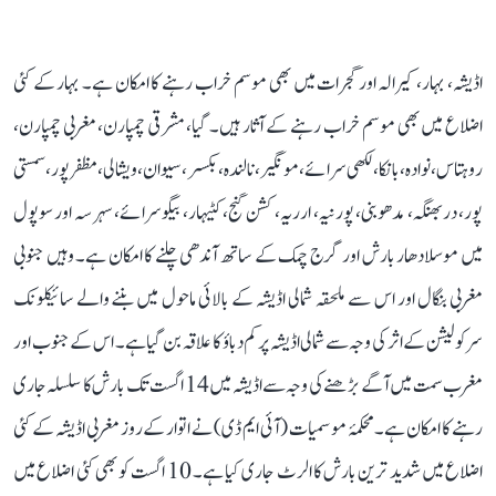
اڈیشہ، بہار، کیرالہ اور گجرات میں بھی موسم خراب رہنے کا امکان ہے۔ بہار کے کئی
اضلاع میں بھی موسم خراب رہنے کے آثار ہیں۔ گیا، مشرقی چمپارن، مغربی چمپارن،
روہتاس، نوادہ، بانکا، لکھی سرائے، مونگیر، نالندہ، بکسر، سیوان، ویشالی، مظفر پور، سمستی
پور، دربھنگہ، مدھوبنی، پورنیہ، ارریہ، کشن گنج، کٹیہار، بیگوسرائے، سہرسہ اور سوپول
میں موسلادھار بارش اور گرج چمک کے ساتھ آندھی چلنے کا امکان ہے۔ وہیں جنوبی
مغربی بنگال اور اس سے ملحقہ شمالی اڈیشہ کے بالائی ماحول میں بننے والے سائیکلونک
سرکولیشن کے اثر کی وجہ سے شمالی اڈیشہ پر کم دباؤ کا علاقہ بن گیا ہے۔ اس کے جنوب اور
مغرب سمت میں آگے بڑھنے کی وجہ سے اڈیشہ میں 14 اگست تک بارش کا سلسلہ جاری
رہنے کا امکان ہے۔ محکمۂ موسمیات (آئی ایم ڈی) نے اتوار کے روز مغربی اڈیشہ کے کئی
اضلاع میں شدید ترین بارش کا الرٹ جاری کیا ہے۔ 10 اگست کو بھی کئی اضلاع میں