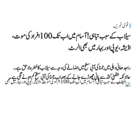
قومی خبریں
سیلاب کے سبب تباہی! آسام میں اب تک 100 افراد کی موت،
اڈیشہ، یوپی اور بہار میں بھی الرٹ
راجدھانی دہلی میں جمنا کی آبی سطح میں اضافے کی وجہ سے سیلاب کا خطرہ لاحق ہے۔
حالانکہ ہتھنی کنڈ سے پانی چھوڑے جانے کے بعد اب جمنا کی آبی سطح کم ہونے لگی ہے۔