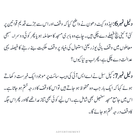
دلیل نمبر 6:
ایڈووکیٹ دھون نے واضح کیا کہ وقف اور اس سے جڑے قدیم قوانین پر
کئی آئینی بنچ فیصلے دے چکی ہیں۔ چاہے وہ بابری مسجد کا معاملہ ہو یا پھر کوئی دوسرا۔ سبھی
معاملوں میں وقف بائی یوزر یعنی استعمال کی بنیاد پر وقف ملکیت بنے رہنے کا فیصلہ یہی
عدالت دے چکی ہے، پھر اب یہ نیا کیوں؟
دلیل نمبر 7:
کپل سبل نے اے ایس آئی کی ویب سائٹ پر موجود ایک فہرست دکھاتے
ہوئے کہا کہ ایک بار جب وہ محفوظ ہو جاتے ہیں تو اس کا وقف کا درجہ ختم ہو جاتا ہے۔
اس میں جامع مسجد سنبھل بھی شامل ہے۔ اس لیے کوئی بھی تنازعہ اٹھے گا اور پھر اس جگہ
کا وقف درجہ ختم ہو جائے گا۔
ADVERTISEMENT