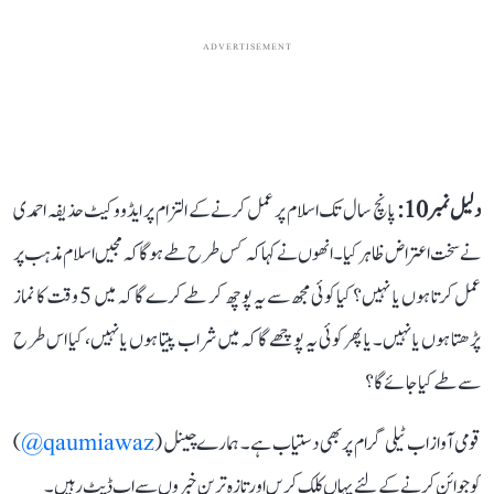
ADVERTISEMENT
دلیل نمبر 10:
پانچ سال تک اسلام پر عمل کرنے کے التزام پر ایڈووکیٹ حذیفہ احمدی
نے سخت اعتراض ظاہر کیا۔ انھوں نے کہا کہ کس طرح طے ہوگا کہ مجیں اسلام مذہب پر
عمل کرتا ہوں یا نہیں؟ کیا کوئی مجھ سے یہ پوچھ کر طے کرے گا کہ میں 5 وقت کا نماز
پڑھتا ہوں یا نہیں۔ یا پھر کوئی یہ پوچھے گا کہ میں شراب پیتا ہوں یا نہیں، کیا اس طرح
سے طے کیا جائے گا؟
قومی آواز اب ٹیلی گرام پر بھی دستیاب ہے۔ ہمارے چینل (
qaumiawaz@
)
کو جوائن کرنے کے لئے یہاں کلک کریں اور تازہ ترین خبروں سے اپ ڈیٹ رہیں۔