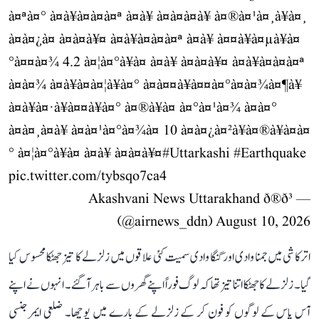
à¤ªà¤° à¤­à¥à¤à¤à¤ª à¤à¥ à¤à¤à¤à¥ à¤®à¤¹à¤¸à¥à¤¸
à¤à¤¿à¤ à¤à¤à¥¤ à¤­à¥à¤à¤à¤ª à¤à¥ à¤¤à¥à¤µà¥à¤
°à¤¤à¤¾ 4.2 à¤¦à¤°à¥à¤ à¤à¥ à¤à¤à¥¤ à¤­à¥à¤à¤à¤ª
à¤à¤¾ à¤à¥à¤à¤¦à¥à¤° à¤à¤¤à¥à¤¤à¤°à¤à¤¾à¤¶à¥
à¤à¥à¤·à¥à¤¤à¥à¤° à¤®à¥à¤ à¤°à¤¹à¤¾ à¤à¤°
à¤à¤¸à¤à¥ à¤à¤¹à¤°à¤¾à¤ 10 à¤à¤¿à¤²à¥à¤®à¥à¤à¤
° à¤¦à¤°à¥à¤ à¤à¥ à¤à¤à¥¤
#Uttarkashi
#Earthquake
pic.twitter.com/tybsqo7ca4
— Akashvani News Uttarakhand ð®ð³
(@airnews_ddn)
August 10, 2026
اترکاشی میں جمنا وادی اور گنگا وادی سمیت کئی علاقوں میں زلزلے کا تیز جھٹکا محسوس کیا
گیا۔ زلزلے کا جھٹکا اتنا تیز تھا کہ لوگ فوراً اپنے گھروں سے باہر آ گئے۔ انہوں نے اپنے
آس پاس کے لوگوں کو فون کر کے زلزلے کے بارے میں پوچھا۔ ضلعی ایمرجنسی