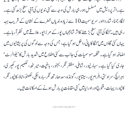
ہے۔ اتر پردیش میں مسلسل ہو رہی بارش کی وجہ سے کئی ندیوں کی آبی سطح بڑھ گئی ہے۔
گنگا، جمنا، شاردا اور سریو سمیت 10 سے زیادہ ندیاں خطرے کے نشان کے قریب بہہ
رہی ہیں۔ گنگا کی آبی سطح بڑھنے کا اثر شاہجہاں پور کے مرزا پور علاقے میں نظر آرہا ہے۔
یہاں کئی گاؤں میں گنگا کا پانی داخل ہو گیا ہے، جس کی وجہ سے لوگوں کی پریشانیوں میں
اضافہ ہو گیا ہے۔ محکمہ موسمیات کی جانب سے کئی اضلاع میں شدید بارش کا ’یلو الرٹ‘
جاری کیا گیا ہے۔ سہارنپور، شاملی، مظفر نگر، بجنور، باغپت، میرٹھ، لکھیم پور کھیری،
بہرائچ، سراوستی، بلرام پور، سیتا پور، گونڈہ، سدھارتھ نگر، بارہ بنکی، لکھنؤ، اناؤ، کانپور نگر،
کانپور دیہات، قنوج اور اورایا میں کئی مقامات پر بارش ہونے کے امکانات ہیں۔
ADVERTISEMENT