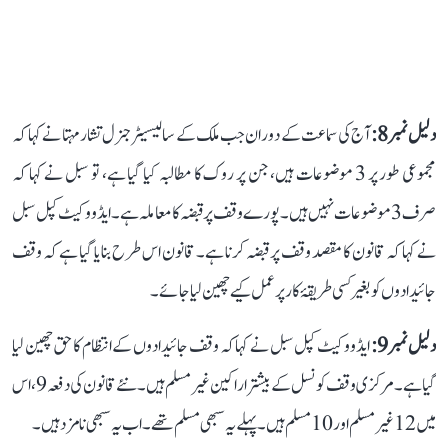
دلیل نمبر 8:
آج کی سماعت کے دوران جب ملک کے سالیسیٹر جنرل تشار مہتا نے کہا کہ
مجموعی طور پر 3 موضوعات ہیں، جن پر روک کا مطالبہ کیا گیا ہے، تو سبل نے کہا کہ
صرف 3 موضوعات نہیں ہیں۔ پورے وقف پر قبضہ کا معاملہ ہے۔ ایڈووکیٹ کپل سبل
نے کہا کہ قانون کا مقصد وقف پر قبضہ کرنا ہے۔ قانون اس طرح بنایا گیا ہے کہ وقف
جائیدادوں کو بغیر کسی طریقۂ کار پر عمل کیے چھین لیا جائے۔
دلیل نمبر 9:
ایڈووکیٹ کپل سبل نے کہا کہ وقف جائیدادوں کے انتظام کا حق چھین لیا
گیا ہے۔ مرکزی وقف کونسل کے بیشتر اراکین غیر مسلم ہیں۔ نئے قانون کی دفعہ 9، اس
میں 12 غیر مسلم اور 10 مسلم ہیں۔ پہلے یہ سبھی مسلم تھے۔ اب یہ سبھی نامزد ہیں۔