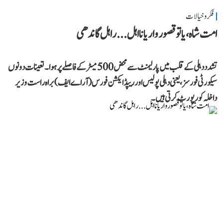
فکر و خیالات
امت شاہ، یا تو قصوروار یا نااہل... راہل گاندھی
تشدد دہلی کے قلب میں پارلیمنٹ سے محض 500 میٹر کے فاصلے پر ہوا۔ تعینات دونوں
سیکورٹی فورسز، یعنی دہلی پولیس اور ریپڈ ایکشن فورس (آر اے ایف) براہ راست وزیر
داخلہ کو رپورٹ کرتی ہیں۔