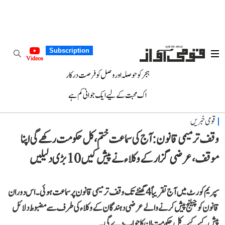
Subscription
Videos
ہجر کو حوصلہ اور وصل کو فرصت درکار
اک محبت کے لیے ایک جوانی کم ہے
قومی خبریں
وقف ترمیمی قانون: آج کی سماعت ختم، کل حکومت رکھے گی اپنا
موقف، عرضی گزار کے وکلاء نے پیش کیں 10 بڑی دلیلیں
سپریم کورٹ میں آج تقریباً 4 گھنٹے تک وقف ترمیمی قانون پر سماعت ہوئی۔ اس دوران
قانون کو چیلنج پیش کرنے والے عرضی دہندگان کے وکلاء کی طرف سے مضبوط دلائل
پیش کیے گئے۔ کل حکومت ان کا جواب دے گی۔