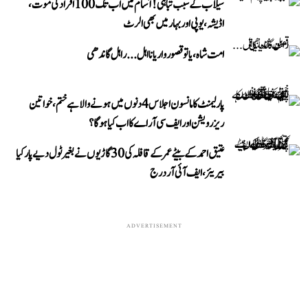
سیلاب کے سبب تباہی! آسام میں اب تک 100 افراد کی موت،
اڈیشہ، یوپی اور بہار میں بھی الرٹ
امت شاہ، یا تو قصوروار یا نااہل... راہل گاندھی
پارلیمنٹ کا مانسون اجلاس 4 دنوں میں ہونے والا ہے ختم، خواتین
ریزرویشن اور ایف سی آر اے کا اب کیا ہوگا؟
عتیق احمد کے بیٹے عمر کے قافلہ کی 30 گاڑیوں نے بغیر ٹول دیے پار کیا
بیریئر، ایف آئی آر درج
ADVERTISEMENT