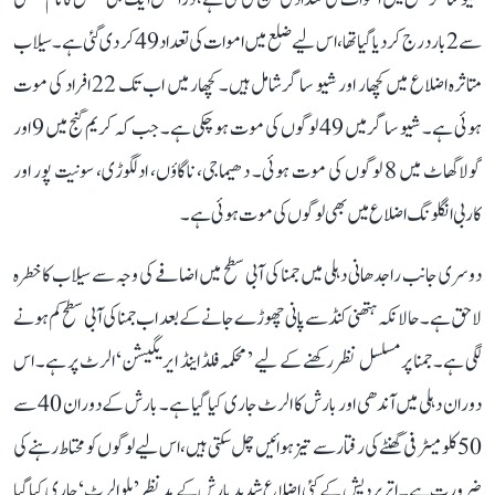
سے 2 بار درج کر دیا گیا تھا، اس لیے ضلع میں اموات کی تعداد 49 کر دی گئی ہے۔ سیلاب
متاثرہ اضلاع میں کچھار اور شیو ساگر شامل ہیں۔ کچھار میں اب تک 22 افراد کی موت
ہوئی ہے۔ شیو ساگر میں 49 لوگوں کی موت ہو چکی ہے۔ جب کہ کریم گنج میں 9 اور
گولاگھاٹ میں 8 لوگوں کی موت ہوئی۔ دھیماجی، ناگاؤں، ادلگوڑی، سونیت پور اور
کاربی انگلونگ اضلاع میں بھی لوگوں کی موت ہوئی ہے۔
دوسری جانب راجدھانی دہلی میں جمنا کی آبی سطح میں اضافے کی وجہ سے سیلاب کا خطرہ
لاحق ہے۔ حالانکہ ہتھنی کنڈ سے پانی چھوڑے جانے کے بعد اب جمنا کی آبی سطح کم ہونے
لگی ہے۔ جمنا پر مسلسل نظر رکھنے کے لیے ’ محکمہ فلڈ اینڈ ایریگیشن‘ الرٹ پر ہے۔ اس
دوران دہلی میں آندھی اور بارش کا الرٹ جاری کیا گیا ہے۔ بارش کے دوران 40 سے
50 کلو میٹر فی گھنٹے کی رفتار سے تیز ہوائیں چل سکتی ہیں، اس لیے لوگوں کو محتاط رہنے کی
ضرورت ہے۔ اتر پردیش کے کئی اضلاع شدید بارش کے مدنظر ’یلو الرٹ‘ جاری کیا گیا