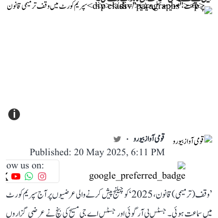
i
قومی آواز بیورو
Published: 20 May 2025, 6:11 PM
llow us on:
’وقف (ترمیمی) قانون، 2025‘ کو چیلنج پیش کرنے والی عرضیوں پر آج سپریم کورٹ
میں سماعت ہوئی۔ جسٹس بی آر گوئی اور جسٹس اے جی مسیح کی بنچ نے عرضی گزاروں