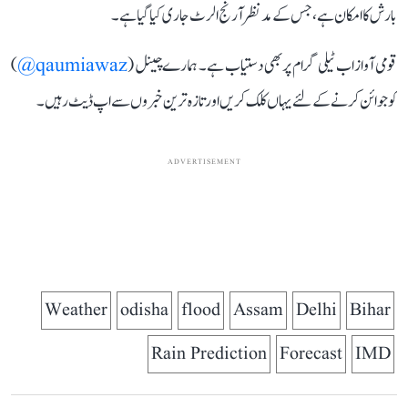
بارش کا امکان ہے، جس کے مدنظر آرنج الرٹ جاری کیا گیا ہے۔
قومی آواز اب ٹیلی گرام پر بھی دستیاب ہے۔ ہمارے چینل (
qaumiawaz@
)
کو جوائن کرنے کے لئے یہاں کلک کریں اور تازہ ترین خبروں سے اپ ڈیٹ رہیں۔
ADVERTISEMENT
Weather
odisha
flood
Assam
Delhi
Bihar
Rain Prediction
Forecast
IMD