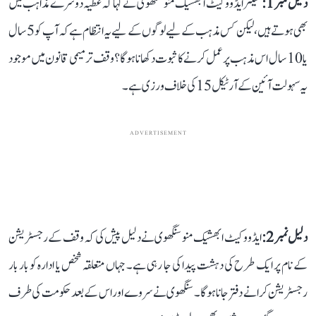
دلیل نمبر 1:
سینئر ایڈووکیٹ ابھشیک منو سنگھوی نے کہا کہ عطیہ دوسرے مذاہب میں
بھی ہوتے ہیں، لیکن کس مذہب کے لیے لوگوں کے لیے یہ انتظام ہے کہ آپ کو 5 سال
یا 10 سال اس مذہب پر عمل کرنے کا ثبوت دکھانا ہوگا؟ وقف ترمیمی قانون میں موجود
یہ سہولت آئین کے آرٹیکل 15 کی خلاف ورزی ہے۔
ADVERTISEMENT
دلیل نمبر 2:
ایڈووکیٹ ابھشیک منو سنگھوی نے دلیل پیش کی کہ وقف کے رجسٹریشن
کے نام پر ایک طرح کی دہشت پیدا کی جا رہی ہے۔ جہاں متعلقہ شخص یا ادارہ کو بار بار
رجسٹریشن کرانے دفتر جانا ہوگا۔ سنگھوی نے سروے اور اس کے بعد حکومت کی طرف