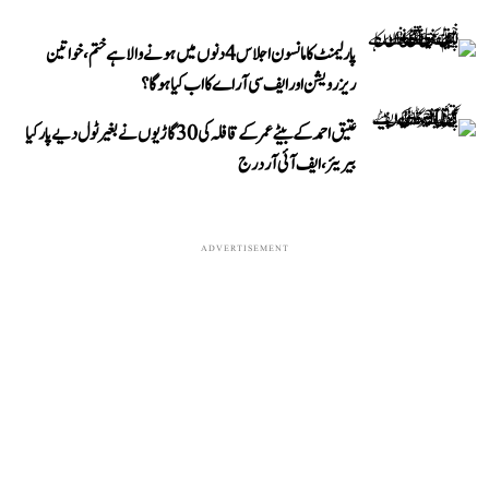
پارلیمنٹ کا مانسون اجلاس 4 دنوں میں ہونے والا ہے ختم، خواتین
ریزرویشن اور ایف سی آر اے کا اب کیا ہوگا؟
عتیق احمد کے بیٹے عمر کے قافلہ کی 30 گاڑیوں نے بغیر ٹول دیے پار کیا
بیریئر، ایف آئی آر درج
ADVERTISEMENT