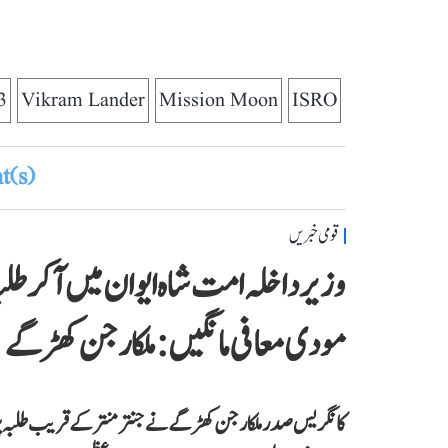
3
Vikram Lander
Mission Moon
ISRO
(s)
قومی خبریں
وزیر داخلہ امت شاہ ایوان میں آ کر طلب
مودی معافی مانگیں: ملکارجن کھڑگے
کانگریس صدر ملکارجن کھڑگے نے جنتر منتر کے قریب طلبہ پر 