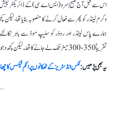
ہمارے پاس لینڈر اور رووَر کو سلیپ موڈ سے باہر نکالنے 
تقریباً 350-300 میٹر تک لے جانے کا تھا۔ لیکن کچھ وجوہات سے... رووَر وہاں 105 میٹر آگے بڑھ گیا ہے۔‘‘
یہ بھی پڑھیں :
لکس انڈسٹریز کے ٹھکانوں پر انکم ٹیکس کا چھاپہ، 200 کروڑ روپے ٹیکس چوری کا ا
ENT