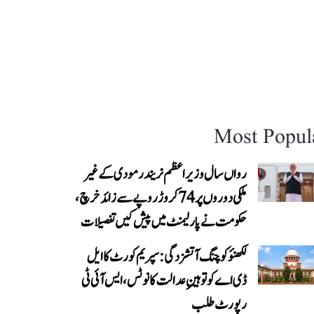
Most Popul
رواں سال وزیر اعظم نریندر مودی کے غیر
ملکی دوروں پر 74 کروڑ روپے سے زائد خرچ،
حکومت نے پارلیمنٹ میں پیش کیں تفصیلات
لکھنؤ کوچنگ آتشزدگی: سپریم کورٹ کا ایل
ڈی اے کو توہینِ عدالت کا نوٹس، ایس آئی ٹی
رپورٹ طلب