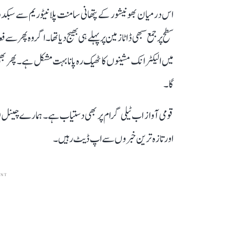
اس درمیان بھونیشور کے پتھانی سامنت پلانیٹوریم سے سبکدوش 
میں الیکٹرانک مشینوں کا ٹھیک رہ پانا بہت مشکل ہے۔ پھر ب
گا۔
قومی آواز اب ٹیلی گرام پر بھی دستیاب ہے۔ ہمارے چینل 
اور تازہ ترین خبروں سے اپ ڈیٹ رہیں۔
ENT