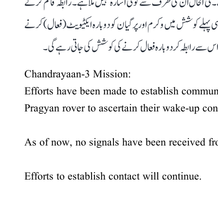
ے۔ فی الحال ان کی طرف سے کوئی اشارہ نہیں ملا ہے۔ رابطہ قائم کرنے
 پہلے کوشش میں وکرم اور پرگیان کو دوبارہ ایکٹیویٹ (فعال) کرنے
ی اس سے رابطہ کر دوبارہ فعال کرنے کی کوشش کی جاتی رہے گی۔
Chandrayaan-3 Mission:
Efforts have been made to establish commun
Pragyan rover to ascertain their wake-up con
As of now, no signals have been received f
Efforts to establish contact will continue.