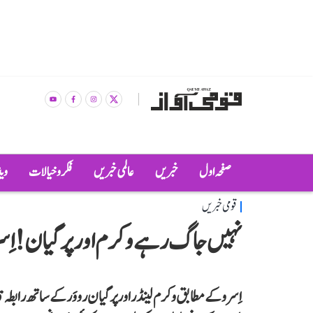
صفحہ اول
خبریں
عالمی خبریں
فکر و خیالات
وی
قومی خبریں
نہیں جاگ رہے وکرم اور پرگیان! اِ
اِسرو کے مطابق وکرم لینڈر اور پرگیان رووَر کے ساتھ رابطہ