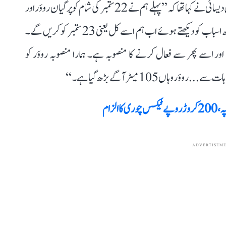
اس سے قبل آج صبح اِسرو (ایس اے سی) کے ڈائریکٹر نیلیش دیسائی نے کہا تھا کہ ’’پہلے ہم نے 22 ستمبر کی شام کو پرگیان رووَر اور
وکرم لینڈر کو پھر سے فعال کرنے کا منصوبہ بنایا تھا، لیکن کچھ اسباب کو دیکھتے ہوئے اب ہم اسے کل یعنی 23 ستمبر کو کریں گے۔
اور اسے پھر سے فعال کرنے کا منصوبہ ہے۔ ہمارا منصوبہ رووَر کو
لزام
ADVERTISEM