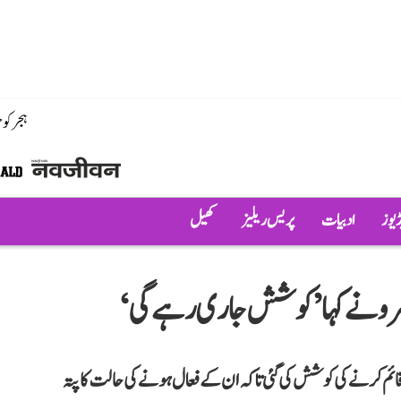
ہجر کو
ڈیوز
ادبیات
پریس ریلیز
کھیل
سرو نے کہا ’کوشش جاری رہے گی‘
 قائم کرنے کی کوشش کی گئی تاکہ ان کے فعال ہونے کی حالت کا پتہ