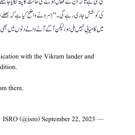
کی گئی ہے تاکہ ان کے فعال ہونے کی حالت کا پتہ لگایا جا سک
کی کوشش جاری رہے گی۔‘‘ اِسرو نے واضح کیا ہے کہ بھلے ہی
میں کامیابی نہیں ملی ہو، لیکن آگے آنے والے دنوں میں بھ
ication with the Vikram lander and
dition.
rom them.
September 22, 2023
— ISRO (@isro)