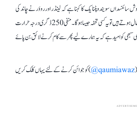
سائنسداں سویندو پٹنایک کا کہنا ہے کہ لینڈر اور رووَر نے چاند کی
سطح پر جمع سبھی ڈاٹا زمین پر پہلے ہی بھیج دیا تھا۔ اگر وہ پھر سے فعال ہوتے ہیں تو یہ کسی تحفہ جیسا ہوگا۔ منفی 250 ڈگری درجہ حرارت
ھی سبھی کو امید ہے کہ یہ ہمارے لیے پھر سے کام کرنے لائق بن پائے
(
qaumiawaz@
) کو جوائن کرنے کے لئے یہاں کلک کریں
ADVERTISEM