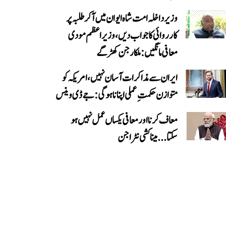
وزیر داخلہ امت شاہ ایوان میں آ کر طلبہ پر
کارروائی کا جواب دیں، وزیر اعظم مودی
معافی مانگیں: ملکارجن کھڑگے
ایران سے مذاکرات آسان نہیں، امریکہ کو
متوازن حکمتِ عملی اپنانا ہوگی: جے ڈی وینس
معاف کرنا اور معافی یکساں عمل نہیں ہو
سکتا... میناکشی نٹراجن