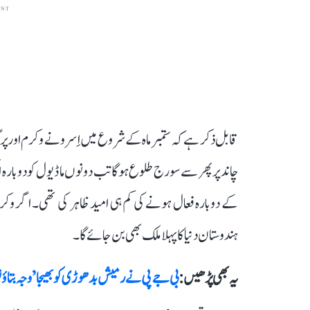
ENT
چاند پر پھر سے سورج طلوع ہوگا تب دونوں ماڈیول کو دوبار
کے دوبارہ فعال ہونے کی کم ہی امید ظاہر کی تھی۔ اگر وکرم 
ہندوستان دنیا کا پہلا ملک بھی بن جائے گا۔
یہ بھی پڑھیں :
بی جے پی نے رمیش بدھوڑی کو بھیجا ’وجہ بتاؤ 