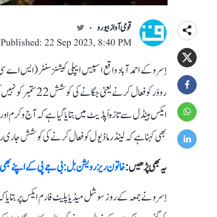
قومی آواز بیورو
Published: 22 Sep 2023, 8:40 PM
اِسرو کے احمد آباد واقع اسپیس ایپلی کیشنز سنٹر (ایس اے سی
ایکس ہینڈل سے تازہ اَپڈیٹ میں بتایا گیا ہے کہ آج وکرم اور پ
بھی کہنا ہے کہ لینڈر ماڈیول کو فعال کرنے کی کوشش جاری ر
یہ بھی پڑھیں :
خاتون ریزرویشن بل: بی جے پی کے اپنے بھی نار
اِسرو نے جمعہ کے روز سوشل میڈیا پلیٹ فارم ایکس پر بتایا 