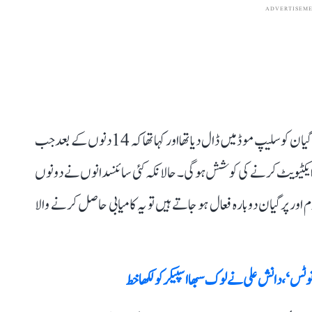
ADVERTISEM
قابل ذکر ہے کہ ستمبر ماہ کے شروع میں اِسرو نے وکرم اور پرگیان کو سلیپ موڈ میں ڈال دیا تھا اور کہا تھا کہ 14 دنوں کے بعد جب
ہ ایکٹیویٹ کرنے کی کوشش ہوگی۔ حالانکہ کئی سائنسدانوں نے دونوں
اور پرگیان دوبارہ فعال ہو جاتے ہیں تو یہ کامیابی حاصل کرنے والا
نوٹس‘، دانش علی نے لوک سبھا اسپیکر کو لکھا خط