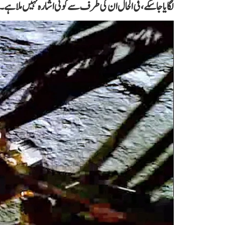
لگایا جا سکے، فی الحال ان کی طرف سے کوئی اشارہ نہیں ملا ہے۔