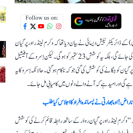
Follow us on:
) کے ڈائریکٹر نیلیش دیسائی نے بیان دیا تھا کہ وکرم لینڈر اور پرگیان
رووَر کو فعال کرنے یعنی جگانے کی کوشش 22 ستمبر کو نہیں کی جائے گی، بلکہ یہ کوشش 23 ستمبر کو ہوگی۔ لیکن اِسرو کے آفیشیل
رگیان کو جگانے کی کوشش کی گئی جو کہ ناکام ہو گئی۔ حالانکہ اِسرو کا یہ
ہے گی اور امید ہے کہ آنے والے دنوں میں کامیابی مل جائے۔
اض! اوما بھارتی نے پسماندہ افراد کا اجلاس کیا طلب
کہ ’’وکرم لینڈر اور پرگیان رووَر کے ساتھ رابطہ قائم کرنے کی کوشش