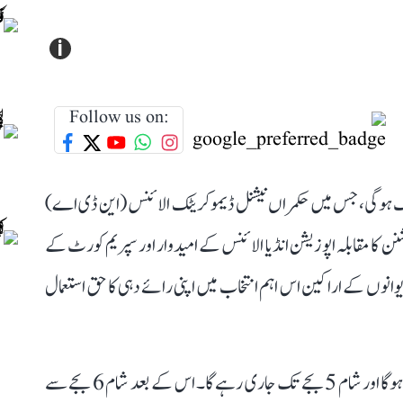
i
Follow us on:
نگ ہوگی، جس میں حکمراں نیشنل ڈیموکریٹک الائنس (این ڈی اے)
نن کا مقابلہ اپوزیشن انڈیا الائنس کے امیدوار اور سپریم کورٹ کے
نوں کے اراکین اس اہم انتخاب میں اپنی رائے دہی کا حق استعمال
ووٹنگ کا عمل نئے پارلیمنٹ ہاؤس میں صبح 10 بجے شروع ہوگا اور شام 5 بجے تک جاری رہے گا۔ اس کے بعد شام 6 بجے سے