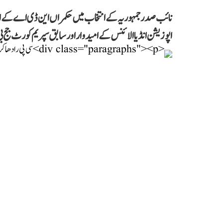
نائب صدر جمہوریہ کے انتخاب میں حکمراں این ڈی اے کے امیدو
اپوزیشن انڈیا الائنس کے امیدوار اور سابق سپریم کورٹ ج