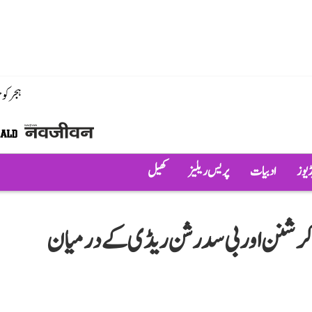
ہجر کو
ڈیوز
ادبیات
پریس ریلیز
کھیل
ا کرشنن اور بی سدرشن ریڈی کے درمیان