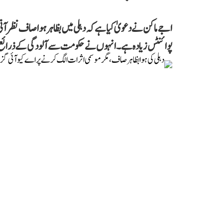
پوائنٹس زیادہ ہے۔ انہوں نے حکومت سے آلودگی کے ذرائع پر ف