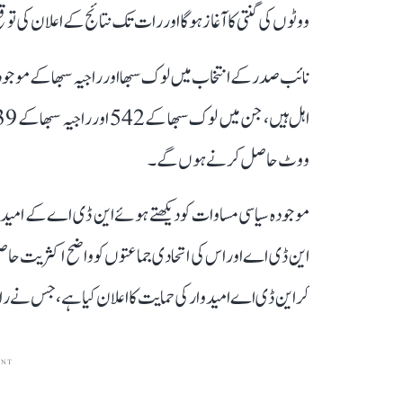
ووٹوں کی گنتی کا آغاز ہوگا اور رات تک نتائج کے اعلان کی ت
ووٹ حاصل کرنے ہوں گے۔
موجودہ سیاسی مساوات کو دیکھتے ہوئے این ڈی اے کے امیدوار 
این ڈی اے اور اس کی اتحادی جماعتوں کو واضح اکثریت حا
کر این ڈی اے امیدوار کی حمایت کا اعلان کیا ہے، جس نے راد
ENT