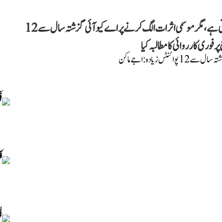
اجے ماکن نے دعویٰ کیا ہے کہ دہلی میں بظاہر ہوا صاف نظر آتی ہے، مگر موسمی اثرات الگ کرنے پر اے کیو آئی گزشتہ سال سے 12
وری کارروائی کا مطالبہ کیا