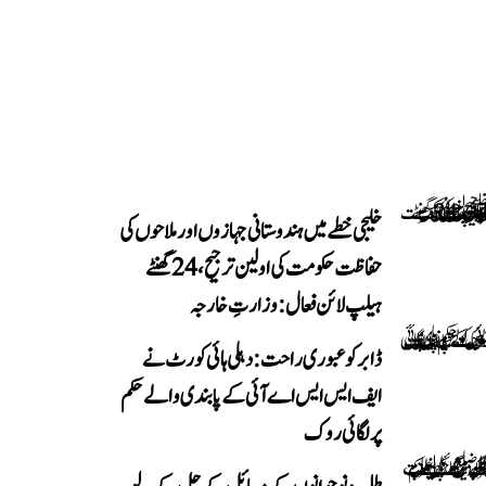
خلیجی خطے میں ہندوستانی جہازوں اور ملاحوں کی
حفاظت حکومت کی اولین ترجیح، 24 گھنٹے
ہیلپ لائن فعال: وزارتِ خارجہ
ڈابر کو عبوری راحت: دہلی ہائی کورٹ نے
ایف ایس ایس اے آئی کے پابندی والے حکم
پر لگائی روک