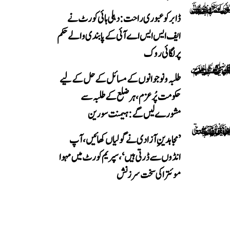
ڈابر کو عبوری راحت: دہلی ہائی کورٹ نے
ایف ایس ایس اے آئی کے پابندی والے حکم
پر لگائی روک
طلبہ و نوجوانوں کے مسائل کے حل کے لیے
حکومت پُرعزم، ہر ضلع کے طلبہ سے
مشورے لیں گے: ہیمنت سورین
’مجاہدینِ آزادی نے گولیاں کھائیں، آپ
انڈوں سے ڈرتی ہیں‘، سپریم کورٹ میں مہوا
موئترا کی سخت سرزنش