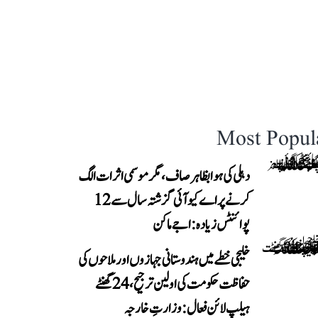
Most Popul
دہلی کی ہوا بظاہر صاف، مگر موسمی اثرات الگ
کرنے پر اے کیو آئی گزشتہ سال سے 12
پوائنٹس زیادہ: اجے ماکن
خلیجی خطے میں ہندوستانی جہازوں اور ملاحوں کی
حفاظت حکومت کی اولین ترجیح، 24 گھنٹے
ہیلپ لائن فعال: وزارتِ خارجہ