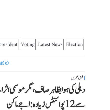
president
Voting
Latest News
Election
(s)
قومی خبریں
دہلی کی ہوا بظاہر صاف، مگر موسمی اث
سے 12 پوائنٹس زیادہ: اجے ماکن