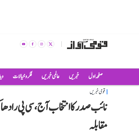
صفحہ اول
خبریں
عالمی خبریں
فکر و خیالات
وی
قومی خبریں
نائب صدر کا انتخاب آج، سی پی رادھ
مقابلہ