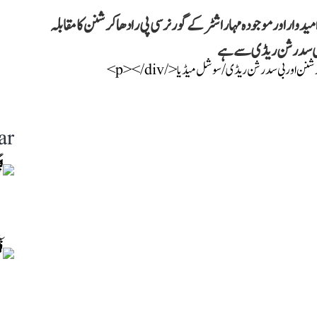
ار اور موجودہ مہاراشٹر کے گورنر سی پی رادھا کرشنن کا مقابلہ
ج بی سدرشن ریڈی سے ہے
ar