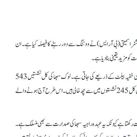
اشٹرا سمیتی (بی آر ایس) نے ووٹنگ سے دور رہنے کا فیصلہ کیا ہے۔ ان
 مزید یقینی بنا دیا ہے۔
انتخابی عمل میں ہر ووٹ کی قیمت برابر ہوتی ہے اور رائے دہی خفیہ بیلٹ کے ذریعے کی جاتی ہے۔ لوک سبھا کی کل نشستیں 543
ہیں لیکن اس وقت ایک نشست خالی ہے، جبکہ راجیہ سبھا میں کل 245 نشستوں میں سے چھ خالی ہیں۔ اس طرح آج ہونے والے
ت رکھتا ہے کیونکہ یہ عہدہ راجیہ سبھا کی صدارت سے بھی منسلک ہے۔