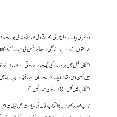
دوسری جانب اوڈیشہ کی بیجو جنتا دل اور تلنگانہ کی بھارت ر
جماعتوں کے رویے نے بھی رادھا کرشنن کی جیت کے امکانات کو
انتخاب میں کل 781 ارکان حصہ لیں گے۔
نائب صدر جمہوریہ کا انتخاب ملک کی سیاست میں نہایت اہمی