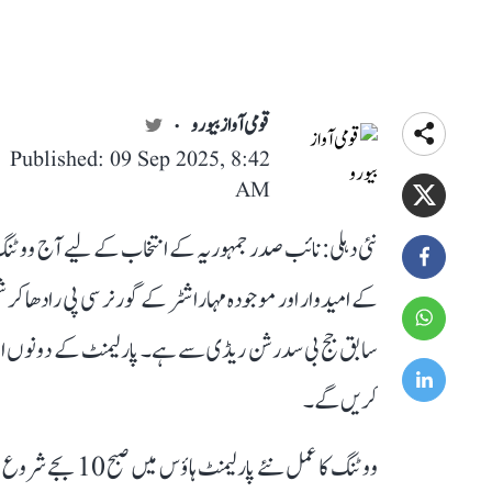
قومی آواز بیورو
Published: 09 Sep 2025, 8:42
AM
نئی دہلی: نائب صدر جمہوریہ کے انتخاب کے لیے آج ووٹ
کے امیدوار اور موجودہ مہاراشٹر کے گورنر سی پی رادھا کرش
سابق جج بی سدرشن ریڈی سے ہے۔ پارلیمنٹ کے دونوں ایوا
کریں گے۔