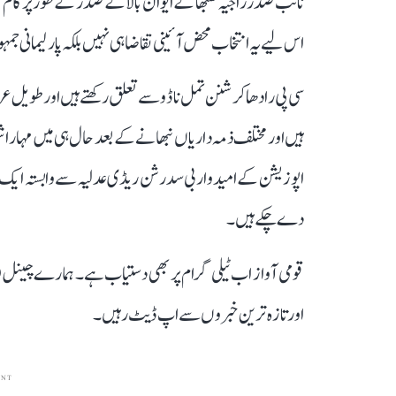
نائب صدر راجیہ سبھا کے ایوان بالا کے صدر کے طور پر کام ک
اس لیے یہ انتخاب محض آئینی تقاضا ہی نہیں بلکہ پارلیمانی ج
سی پی رادھا کرشنن تمل ناڈو سے تعلق رکھتے ہیں اور طوی
ہیں اور مختلف ذمہ داریاں نبھانے کے بعد حال ہی میں مہ
اپوزیشن کے امیدوار بی سدرشن ریڈی عدلیہ سے وابستہ ایک ن
دے چکے ہیں۔
قومی آواز اب ٹیلی گرام پر بھی دستیاب ہے۔ ہمارے چینل 
اور تازہ ترین خبروں سے اپ ڈیٹ رہیں۔
ENT