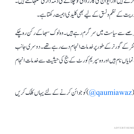
رتے ہیں اور ایوان کی کارروائی کو چلانے کی ذمہ داری سنبھالتے ہیں۔
مہوریت کے نظم و نسق کے لیے بھی کلیدی اہمیت رکھتا ہے۔
ل عرصے سے سیاست میں سرگرم رہے ہیں۔ وہ لوک سبھا کے رکن رہ چکے
اراشٹر کے گورنر کے طور پر خدمات انجام دے رہے تھے۔ دوسری جانب
مایاں نام ہیں اور وہ سپریم کورٹ کے جج کی حیثیت سے خدمات انجام
(
qaumiawaz@
) کو جوائن کرنے کے لئے یہاں کلک کریں
ADVERTISEM