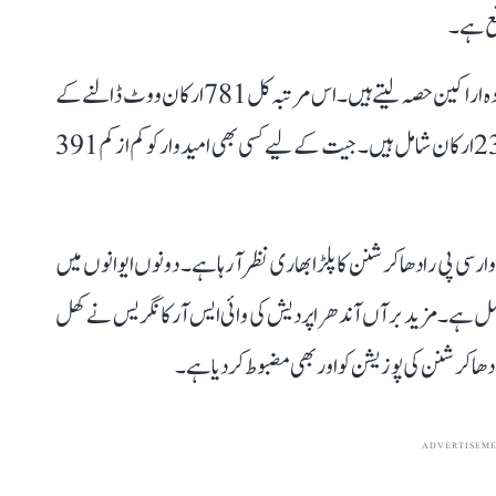
وقع ہے۔
نائب صدر کے انتخاب میں لوک سبھا اور راجیہ سبھا کے موجودہ اراکین حصہ لیتے ہیں۔ اس مرتبہ کل 781 ارکان ووٹ ڈالنے کے
اہل ہیں، جن میں لوک سبھا کے 542 اور راجیہ سبھا کے 239 ارکان شامل ہیں۔ جیت کے لیے کسی بھی امیدوار کو کم از کم 391
سی پی رادھا کرشنن کا پلڑا بھاری نظر آ رہا ہے۔ دونوں ایوانوں میں
صل ہے۔ مزید برآں آندھرا پردیش کی وائی ایس آر کانگریس نے کھل
ھا کرشنن کی پوزیشن کو اور بھی مضبوط کر دیا ہے۔
ADVERTISEM