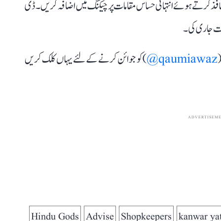
 کو نافذ کرتے ہوئے انتہائی حساس مقامات پر چیکنگ میں اضافہ کریں۔ ڈی
(
qaumiawaz@
) کو جوائن کرنے کے لئے یہاں کلک کریں
ADVERTISEM
Hindu Gods
Advise
Shopkeepers
kanwar ya