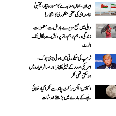
ایران-عمان معاہدے کا مسودہ تیار، مجتبیٰ
خامنہ ای کی حتمی منظوری کا انتظار!
دہلی میں صبح سویرے بارش سے معمولات
زندگی درہم برہم، اترپردیش سے بنگال تک
الرٹ
ٹرمپ کی سیکورٹی میں ہوئی بڑی چوک،
امریکی صدر کے ہیلی کاپٹر اور مسافر طیارہ میں
ہو سکتی تھی ٹکر
اسپیس ایکس راکٹ چاند سے ٹکرا گیا، خلائی
ملبے کے بارے میں بڑھتے خدشات