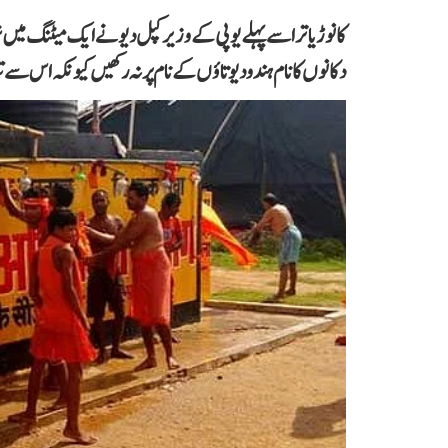
کانوڑ یاترا سے پہلے یوپی کے وزیر کپل دیو نے ایک میٹنگ میں
دکانوں کا نام ہندو دیوتاؤں کے نام پر نہ رکھیں کیونکہ اس سے تن