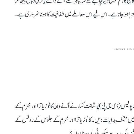
 کا نام نہیں دینا چاہئے کیونکہ باہر سے آنے والے یاتری وہاں بیٹھ کر
عہ کھڑا ہو جاتا ہے۔ اس لیے اس معاملے میں شفافیت کا ہونا ضروری ہے۔
ADVERTISEM
ولیس (ڈی جی پی) پرشانت کمار نے آنے والی کانوڑ یاترا اور محرم کے
نہیں مختلف ہدایات دیں۔ کانوڑ یاترا اور محرم کے جلوس کے روٹس کے
 کی مدد سے سیکورٹی پلان بنایا جائے۔