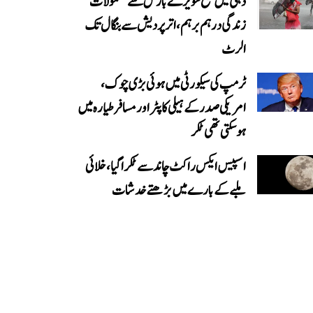
دہلی میں صبح سویرے بارش سے معمولات
زندگی درہم برہم، اترپردیش سے بنگال تک
الرٹ
ٹرمپ کی سیکورٹی میں ہوئی بڑی چوک،
امریکی صدر کے ہیلی کاپٹر اور مسافر طیارہ میں
ہو سکتی تھی ٹکر
اسپیس ایکس راکٹ چاند سے ٹکرا گیا، خلائی
ملبے کے بارے میں بڑھتے خدشات