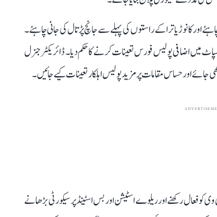
ئے اور کانوڑ یاترا کے راستوں کی پہلے سے جانچ پڑتال کی جانی چاہئے۔
پاٹ میں اضافی پولیس فورس تعینات کرنے کا حکم دیا۔ ڈائریکٹر جنرل
ھی جائے اور حساس مقامات پر مزید پولیس اہلکار تعینات کیے جائیں۔
ADVERTISEM
 کو فعال رکھنے اور ریلوے اسٹیشن اور بس اسٹینڈ پر سیکورٹی بڑھانے