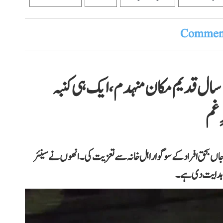
Comment
اتر پردیش کے پرتاپ گڑھ میں 100 سال قدیم مکان منہدم، ایک ہی کنبہ
جاں بحق افراد کے سوگوار اہل خانہ سے تعزیت کی۔ انھوں نے سینئر
کی ہدایت دی ہے۔