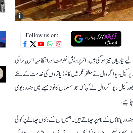
i
Follow us on:
لیے تیاریاں تیز ہو گئی ہیں۔ اتر پردیش حکومت اور انتظامیہ اس یاترا کی
زیر کپل دیو اگروال نے مظفر نگر میں کانوڑ یاتروں کی خدمت کے لئے
کپل دیو اگروال نے کہا کہ جو مسلمان کانوڑ میلے میں ہندو دیوی
ا چاہیے۔
 ہندو دیوتاؤں کے نام پر چلاتے ہیں۔ ہمیں ان کے دکان چلانے پر کوئی