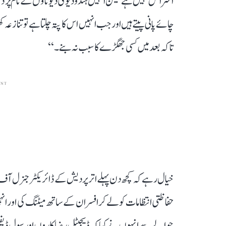
اعتراض نہیں ہے لیکن انہیں ہندو دیوی دیوتاؤں کے نام پر دکان
چائے پانی پیتے ہیں اور جب انہیں اس کا پتہ چلتا ہے تو تناز
تاکہ بعد میں کسی جھگڑے کا سبب نہ بنے۔‘‘
ENT
خیال رہے کہ کچھ دن پہلے اتر پردیش کے ڈائریکٹر جنرل آف پ
حفاظتی انتظامات کو لے کر افسران کے ساتھ میٹنگ کی اور ا
حوالے سے انہوں نے کہا کہ ڈیجیٹل رضاکاروں اور سول ڈیفنس