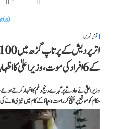
(s)
قومی خبریں
کے 6 افراد کی موت، وزیر اعلیٰ کا اظہارِ غم
وزیر اعلیٰ نے حادثے پر گہرے رنج و غم کا اظہار کرتے ہوئے 
حکام کو موقع پر پہنچ کر راحت و بچاؤ کے کام میں تیزی لانے 