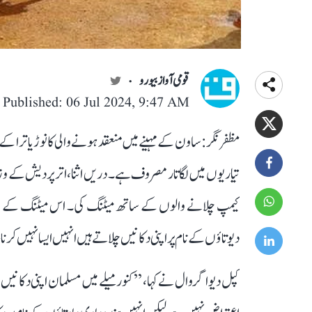
قومی آواز بیورو
Published: 06 Jul 2024, 9:47 AM
مظفر نگر: ساون کے مہینے میں منعقد ہونے والی کانوڑ یاترا کے 
تیاریوں میں لگاتار مصروف ہے۔ دریں اثنا، اتر پردیش کے و
کیمپ چلانے والوں کے ساتھ میٹنگ کی۔ اس میٹنگ کے بعد 
دیوتاؤں کے نام پر اپنی دکانیں چلاتے ہیں انہیں ایسا نہیں کرن
کپل دیو اگروال نے کہا، ’’کنور میلے میں مسلمان اپنی دکانیں