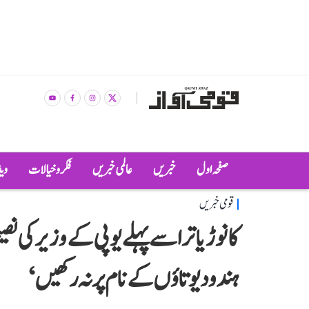
صفحہ اول
خبریں
عالمی خبریں
فکر و خیالات
وی
قومی خبریں
کانوڑ یاترا سے پہلے یوپی کے وزیر کی نص
ہندو دیوتاؤں کے نام پر نہ رکھیں‘