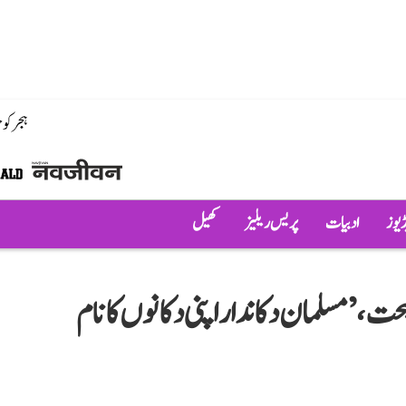
ہجر کو
ڈیوز
ادبیات
پریس ریلیز
کھیل
یحت، ’مسلمان دکاندار اپنی دکانوں کا نام