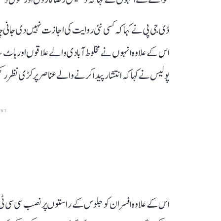
ڈی جی پی نے کہا کہ کسی نئی روایت کی اجازت نہیں دی جانی چاہ
اس کے علاوہ انہوں نے مخلوط آبادی والے علاقوں اور ہاٹ س
پولیس نے کہا کہ انتشار پیدا کرنے والے عناصر پر کڑی نظر رک
ENT
اس کے علاوہ افسران کو جلوس کے راستوں پر نصب سی سی ٹی وی