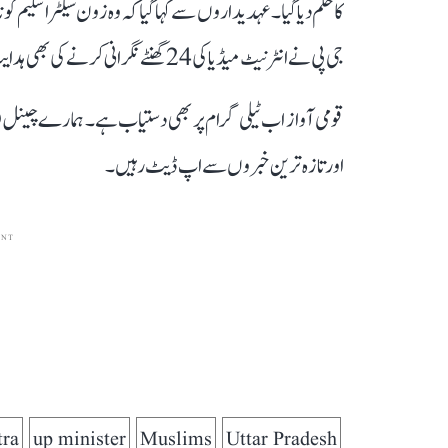
کا حکم دیا گیا۔ عہدیداروں سے کہا گیا کہ وہ زون سیکٹر اسکیم
جی پی نے انٹرنیٹ میڈیا کی 24 گھنٹے نگرانی کرنے کی بھی ہدایت جاری کی۔
قومی آواز اب ٹیلی گرام پر بھی دستیاب ہے۔ ہمارے چینل 
اور تازہ ترین خبروں سے اپ ڈیٹ رہیں۔
ENT
tra
up minister
Muslims
Uttar Pradesh