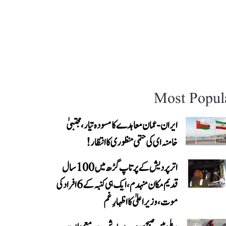
Most Popul
ایران-عمان معاہدے کا مسودہ تیار، مجتبیٰ
خامنہ ای کی حتمی منظوری کا انتظار!
اتر پردیش کے پرتاپ گڑھ میں 100 سال
قدیم مکان منہدم، ایک ہی کنبہ کے 6 افراد کی
موت، وزیر اعلیٰ کا اظہارِ غم