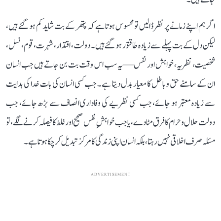
اگر ہم اپنے زمانے پر نظر ڈالیں تو محسوس ہوتا ہے کہ پتھر کے بت شاید کم ہو گئے ہیں،
لیکن دل کے بت پہلے سے زیادہ طاقتور ہو گئے ہیں۔ دولت، اقتدار، شہرت، قوم، نسل،
شخصیت، نظریہ، خواہش اور نفس—یہ سب اس وقت بت بن جاتے ہیں جب انسان
ان کے سامنے حق و باطل کا معیار بدل دیتا ہے۔ جب کسی انسان کی بات خدا کی ہدایت
سے زیادہ معتبر ہو جائے، جب کسی نظریے کی وفاداری انصاف سے بڑھ جائے، جب
دولت حلال و حرام کا فرق مٹا دے، یا جب خواہشِ نفس صحیح اور غلط کا فیصلہ کرنے لگے، تو
مسئلہ صرف اخلاقی نہیں رہتا، بلکہ انسان اپنی زندگی کا مرکز تبدیل کر چکا ہوتا ہے۔
ADVERTISEMENT