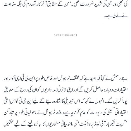
کی تھی اور جن کی شدید ضرورت تھی۔‘‘ ان کے مطابق آخر کار تصادم کی جگہ مفاہمت
نے لے لی ہے۔
ADVERTISEMENT
جے رمیش نے کہا کہ امید ہے کہ مختلف ٹریبونل اور خاص طور پر این جی ٹی اپنی آواز اور
اختیارات دوبارہ حاصل کریں گے اور اپنی قانونی ذمہ داریوں کو ان کی روح کے مطابق
پورا کریں گے۔ انہوں نے کہا کہ اس تبدیلی کا اشارہ دینے کے لیے این جی ٹی کو اس اعلیٰ
اختیاراتی کمیٹی کی رپورٹ کو عام کرنا چاہیے، جسے ٹریبونل نے ماحولیاتی طور پر تباہ کن
’گریٹ نیکوبار آئی لینڈ پروجیکٹ‘ کی ماحولیاتی منظوریوں کا جائزہ لینے کے لیے تشکیل