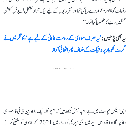
دفعات کو کالعدم قرار دے دیا گیا تھا اور تقرریوں کے لیے ایک آزاد نیشنل ٹریبونل کمیشن
تشکیل دینے کا حکم دیا گیا تھا۔‘‘
یہ بھی پڑھیں :
’یہ صرف مودی کے دوست اڈانی کے لیے ہے‘، کانگریس نے
گریٹ نکوبار پروجیکٹ کے خلاف پھر اٹھائی آواز
ADVERTISEMENT
اپنی ’ایکس‘ پوسٹ میں جے رام رمیش لکھتے ہیں کہ ’’چونکہ ایک آزاد این جی ٹی کا وجود ہی
داؤ پر لگا ہوا تھا، اس لیے میں بھی سپریم کورٹ میں 2021 کے قانون کو چیلنج کرنے