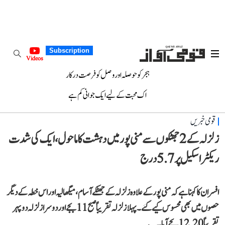
Subscription
Videos
ہجر کو حوصلہ اور وصل کو فرصت درکار
اک محبت کے لیے ایک جوانی کم ہے
قومی خبریں
زلزلہ کے 2 جھٹکوں سے منی پور میں دہشت کا ماحول، ایک کی شدت
ریکٹر اسکیل پر 5.7 درج
افسران کا کہنا ہے کہ منی پور کے علاوہ زلزلہ کے جھٹکے آسام، میگھالیہ اور اس خطہ کے دیگر
حصوں میں بھی محسوس کیے گئے۔ پہلا زلزلہ تقریباً صبح 11 بجے اور دوسرا زلزلہ دوپہر
تقریباً 12.20 بجے آیا۔