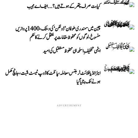
کیا بت صرف پتھر کے ہوتے ہیں؟...ایف اے مجیب
چین میں سمندری طوفان ’ڈولفن‘ کی دستک، 1400 پروازیں
منسوخ، لوگوں کو محفوظ مقامات پر منتقل کرنے کا حکم
ایٹمی تخفیفِ اسلحہ ہی محفوظ مستقبل کی امید
ایئر انڈیا فلائٹ ٹربلنس معاملہ، پائلٹ کا ڈوپ ٹیسٹ مثبت، جانچ مکمل
ہونے تک ہٹایا گیا
ADVERTISEMENT