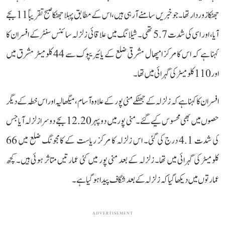
جھٹکا زوردار تھا۔ جو خبریں سامنے آ رہی ہیں، اس کے مطابق پہلا جھٹکا صبح تقریباً 11 بجے
آیا، اور اسی کی شدت 5.7 تھی۔ شیلانگ میں علاقائی زلزلہ سائنس سنٹر کے افسران کا
کہنا ہے کہ اس کا مرکز امپھال مشرقی ضلع کے یائیریپوک سے 44 کلومیٹر مشرق میں
اور 110 کلومیٹر کی گہرائی میں تھا۔
افسران کا کہنا ہے کہ زلزلہ کے جھٹکے منی پور کے علاوہ آسام، میگھالیہ اور اس خطہ کے دیگر
حصوں میں بھی محسوس کیے گئے۔ منی پور میں دوپہر 12.20 بجے دوسرا زلزلہ آیا جس
کی شدت 4.1 درج کی گئی۔ اس زلزلہ کا مرکز ریاست کے کامجونگ ضلع میں 66
کلومیٹر کی گہرائی میں تھا۔ زلزلہ کے بعد منی پور میں کئی عمارتیں متاثر ہوئی ہیں۔ کچھ
عمارتوں میں دیکھا گیا کہ زلزلہ کے بعد شگاف پیدا ہو گیا ہے۔
ADVERTISEMENT