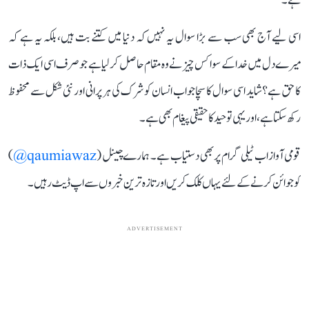
ہے۔
اسی لیے آج بھی سب سے بڑا سوال یہ نہیں کہ دنیا میں کتنے بت ہیں، بلکہ یہ ہے کہ
میرے دل میں خدا کے سوا کس چیز نے وہ مقام حاصل کر لیا ہے جو صرف اسی ایک ذات
کا حق ہے؟ شاید اسی سوال کا سچا جواب انسان کو شرک کی ہر پرانی اور نئی شکل سے محفوظ
رکھ سکتا ہے، اور یہی توحید کا حقیقی پیغام بھی ہے۔
قومی آواز اب ٹیلی گرام پر بھی دستیاب ہے۔ ہمارے چینل (
qaumiawaz@
)
کو جوائن کرنے کے لئے یہاں کلک کریں اور تازہ ترین خبروں سے اپ ڈیٹ رہیں۔
ADVERTISEMENT