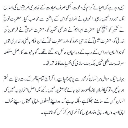
یہی وجہ ہے کہ انبیائے کرام کی دعوت کبھی صرف عبادت کے ظاہری طریقوں کی اصلاح
تک محدود نہیں رہی۔ انہوں نے انسان کو اس کے باطن سے مخاطب کیا۔ حضرت نوحؑ
نے تکبر کو چیلنج کیا، حضرت ابراہیمؑ نے اندھی تقلید کو، حضرت موسیٰؑ نے فرعون کی
خدائی کو، حضرت عیسیٰؑ نے مذہبی جمود کو، اور حضرت محمدؐ نے ان تمام باطنی و ظاہری بتوں
کو جو انسان اور اس کے رب کے درمیان حائل ہو گئے تھے۔ گویا نبوت کا اصل مقصد
صرف بت شکنی نہیں بلکہ بت سازی کی نفسیات کا خاتمہ تھا۔
یہاں ایک سوال ہر انسان کو خود سے پوچھنا چاہیے: اگر آج تمام پتھر کے بت دنیا سے ختم
ہو جائیں، تو کیا انسان لازماً موحد بن جائے گا؟ شاید نہیں۔ کیونکہ اصل امتحان یہ نہیں کہ
انسان کس کے سامنے جھکتا ہے، بلکہ یہ ہے کہ وہ اپنے فیصلوں، اپنی محبتوں، اپنے خوف،
اپنی امیدوں اور اپنی وفاداریوں کا آخری مرکز کس کو بناتا ہے۔