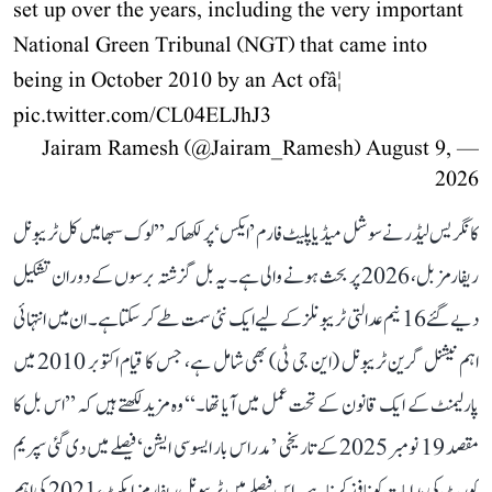
set up over the years, including the very important
National Green Tribunal (NGT) that came into
being in October 2010 by an Act ofâ¦
pic.twitter.com/CL04ELJhJ3
August 9,
— Jairam Ramesh (@Jairam_Ramesh)
2026
کانگریس لیڈر نے سوشل میڈیا پلیٹ فارم ’ایکس‘ پر لکھا کہ ’’لوک سبھا میں کل ٹریبونل
ریفارمز بل، 2026 پر بحث ہونے والی ہے۔ یہ بل گزشتہ برسوں کے دوران تشکیل
دیے گئے 16 نیم عدالتی ٹریبونلز کے لیے ایک نئی سمت طے کر سکتا ہے۔ ان میں انتہائی
اہم نیشنل گرین ٹریبونل (این جی ٹی) بھی شامل ہے، جس کا قیام اکتوبر 2010 میں
پارلیمنٹ کے ایک قانون کے تحت عمل میں آیا تھا۔‘‘ وہ مزید لکھتے ہیں کہ ’’اس بل کا
مقصد 19 نومبر 2025 کے تاریخی ’مدراس بار ایسوسی ایشن‘ فیصلے میں دی گئی سپریم
کورٹ کی ہدایات کو نافذ کرنا ہے۔ اس فیصلے میں ٹریبونل ریفارمز ایکٹ، 2021 کی اہم