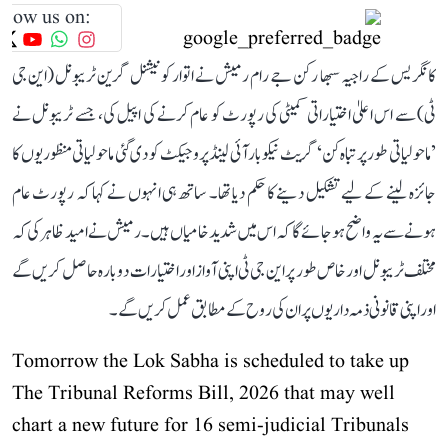
llow us on:
کانگریس کے راجیہ سبھا رکن جے رام رمیش نے اتوار کو نیشنل گرین ٹریبونل (این جی
ٹی) سے اس اعلیٰ اختیاراتی کمیٹی کی رپورٹ کو عام کرنے کی اپیل کی، جسے ٹریبونل نے
’ماحولیاتی طور پر تباہ کن‘ گریٹ نیکوبار آئی لینڈ پروجیکٹ کو دی گئی ماحولیاتی منظوریوں کا
جائزہ لینے کے لیے تشکیل دینے کا حکم دیا تھا۔ ساتھ ہی انہوں نے کہا کہ رپورٹ عام
ہونے سے یہ واضح ہو جائے گا کہ اس میں شدید خامیاں ہیں۔ رمیش نے امید ظاہر کی کہ
مختلف ٹریبونل اور خاص طور پر این جی ٹی اپنی آواز اور اختیارات دوبارہ حاصل کریں گے
اور اپنی قانونی ذمہ داریوں پر ان کی روح کے مطابق عمل کریں گے۔
Tomorrow the Lok Sabha is scheduled to take up
The Tribunal Reforms Bill, 2026 that may well
chart a new future for 16 semi-judicial Tribunals