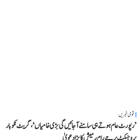
قومی خبریں
’رپورٹ عام ہوتے ہی سامنے آ جائیں گی بڑی خامیاں‘، گریٹ نکوبار
پروجیکٹ پر جے رام رمیش کا بڑا دعویٰ