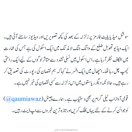
سوشل میڈیا پلیٹ فارمز پر زلزلہ کے بعد کی کچھ تصویریں اور ویڈیوز سامنے آئی ہیں۔
ایک ویڈیو تھوبل ضلع کے وانگ جنگ لامڈنگ میں ایک اسکول کی ہے جس کی عمارت
میں شگاف نظر آ رہا ہے۔ اس اسکول میں نسلی تشدد سے متاثر لوگوں کے لیے ایک راحتی
کیمپ چل رہا تھا۔ امپھال میں ایک افسر نے کہا کہ ہم نقصان کی رپورٹ کی تصدیق کر
رہے ہیں۔ حالانکہ دیگر ریاستوں میں اس زلزلہ سے کسی نقصان کی خبر نہیں ہے۔
قومی آواز اب ٹیلی گرام پر بھی دستیاب ہے۔ ہمارے چینل (
qaumiawaz@
)
کو جوائن کرنے کے لئے یہاں کلک کریں اور تازہ ترین خبروں سے اپ ڈیٹ رہیں۔
ADVERTISEMENT