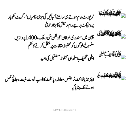
’رپورٹ عام ہوتے ہی سامنے آ جائیں گی بڑی خامیاں‘، گریٹ نکوبار
پروجیکٹ پر جے رام رمیش کا بڑا دعویٰ
چین میں سمندری طوفان ’ڈولفن‘ کی دستک، 1400 پروازیں
منسوخ، لوگوں کو محفوظ مقامات پر منتقل کرنے کا حکم
ایٹمی تخفیفِ اسلحہ ہی محفوظ مستقبل کی امید
ایئر انڈیا فلائٹ ٹربلنس معاملہ، پائلٹ کا ڈوپ ٹیسٹ مثبت، جانچ مکمل
ہونے تک ہٹایا گیا
ADVERTISEMENT