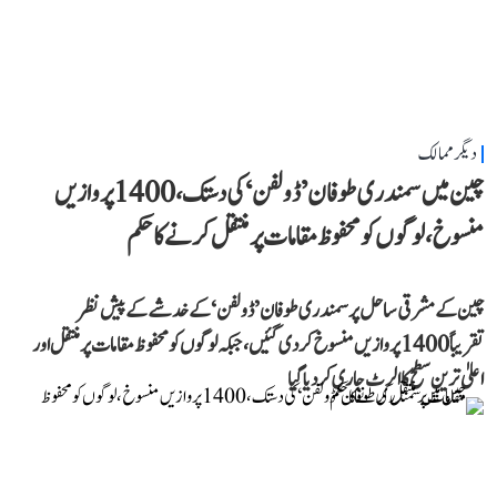
دیگر ممالک
چین میں سمندری طوفان ’ڈولفن‘ کی دستک، 1400 پروازیں
منسوخ، لوگوں کو محفوظ مقامات پر منتقل کرنے کا حکم
چین کے مشرقی ساحل پر سمندری طوفان ’ڈولفن‘ کے خدشے کے پیش نظر
تقریباً 1400 پروازیں منسوخ کر دی گئیں، جبکہ لوگوں کو محفوظ مقامات پر منتقل اور
اعلیٰ ترین سطح کا الرٹ جاری کر دیا گیا