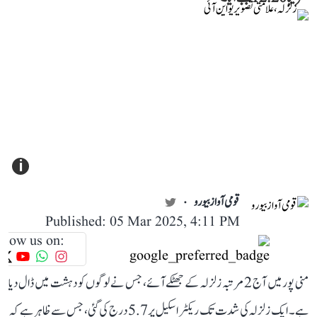
i
قومی آواز بیورو
Published: 05 Mar 2025, 4:11 PM
llow us on:
منی پور میں آج 2 مرتبہ زلزلہ کے جھٹکے آئے، جس نے لوگوں کو دہشت میں ڈال دیا
ہے۔ ایک زلزلہ کی شدت تک ریکٹر اسکیل پر 5.7 درج کی گئی، جس سے ظاہر ہے کہ