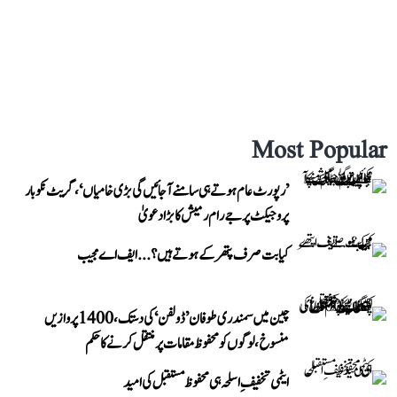
Most Popular
’رپورٹ عام ہوتے ہی سامنے آ جائیں گی بڑی خامیاں‘، گریٹ نکوبار
پروجیکٹ پر جے رام رمیش کا بڑا دعویٰ
کیا بت صرف پتھر کے ہوتے ہیں؟...ایف اے مجیب
چین میں سمندری طوفان ’ڈولفن‘ کی دستک، 1400 پروازیں
منسوخ، لوگوں کو محفوظ مقامات پر منتقل کرنے کا حکم
ایٹمی تخفیفِ اسلحہ ہی محفوظ مستقبل کی امید