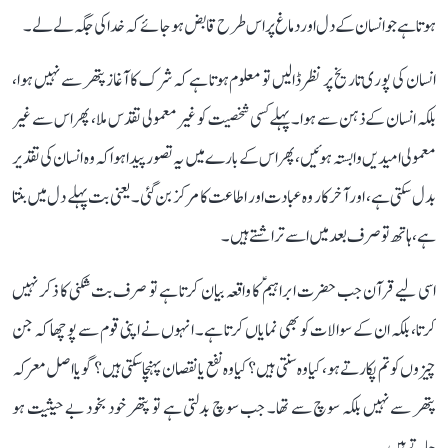
ہوتا ہے جو انسان کے دل اور دماغ پر اس طرح قابض ہو جائے کہ خدا کی جگہ لے لے۔
انسان کی پوری تاریخ پر نظر ڈالیں تو معلوم ہوتا ہے کہ شرک کا آغاز پتھر سے نہیں ہوا،
بلکہ انسان کے ذہن سے ہوا۔ پہلے کسی شخصیت کو غیر معمولی تقدس ملا، پھر اس سے غیر
معمولی امیدیں وابستہ ہوئیں، پھر اس کے بارے میں یہ تصور پیدا ہوا کہ وہ انسان کی تقدیر
بدل سکتی ہے، اور آخرکار وہ عبادت اور اطاعت کا مرکز بن گئی۔ یعنی بت پہلے دل میں بنتا
ہے، ہاتھ تو صرف بعد میں اسے تراشتے ہیں۔
اسی لیے قرآن جب حضرت ابراہیمؑ کا واقعہ بیان کرتا ہے تو صرف بت شکنی کا ذکر نہیں
کرتا، بلکہ ان کے سوالات کو بھی نمایاں کرتا ہے۔ انہوں نے اپنی قوم سے پوچھا کہ جن
چیزوں کو تم پکارتے ہو، کیا وہ سنتی ہیں؟ کیا وہ نفع یا نقصان پہنچا سکتی ہیں؟ گویا اصل معرکہ
پتھر سے نہیں بلکہ سوچ سے تھا۔ جب سوچ بدلتی ہے تو پتھر خود بخود بے حیثیت ہو
جاتے ہیں۔