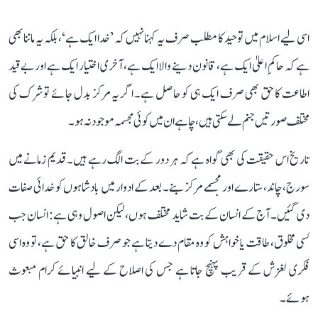
اسی لیے اسلام میں توحید کا مطلب صرف یہ کہنا نہیں کہ ’خدا ایک ہے‘، بلکہ یہ ماننا بھی
ہے کہ حاکمِ اعلیٰ ایک ہے، قانون دینے والا ایک ہے، آخری اختیار ایک ہے اور بے قید
اطاعت کا حق بھی صرف ایک ہی کو حاصل ہے۔ اگر یہ مرکز بدل جائے تو شرک کی
مختلف صورتیں جنم لے سکتی ہیں، چاہے ان میں کوئی مجسمہ موجود نہ ہو۔
تاریخ اس حقیقت کی بھی گواہ ہے کہ ہر دور کے بت الگ رہے ہیں۔ قدیم زمانے میں
سورج، چاند، ستارے اور مجسمے مرکز بنے۔ بعد کے ادوار میں بادشاہوں کو خدائی صفات
دی گئیں۔ آج کے انسان کے بت شاید مختلف ہوں، لیکن اصول وہی ہے: انسان جب
کسی مخلوق، طاقت یا خواہش کو وہ مقام دے دیتا ہے جو صرف خالق کا حق ہے، تو وہ اسی
فکری لغزش کے قریب پہنچ جاتا ہے جس کی اصلاح کے لیے انبیائے کرام مبعوث
ہوئے۔