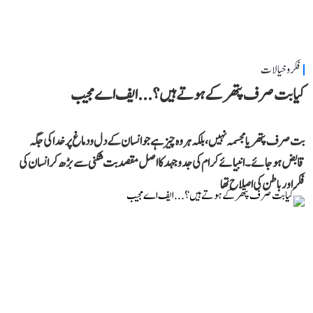
فکر و خیالات
کیا بت صرف پتھر کے ہوتے ہیں؟...ایف اے مجیب
بت صرف پتھر یا مجسمہ نہیں، بلکہ ہر وہ چیز ہے جو انسان کے دل و دماغ پر خدا کی جگہ
قابض ہو جائے۔ انبیائے کرام کی جدوجہد کا اصل مقصد بت شکنی سے بڑھ کر انسان کی
فکر اور باطن کی اصلاح تھا