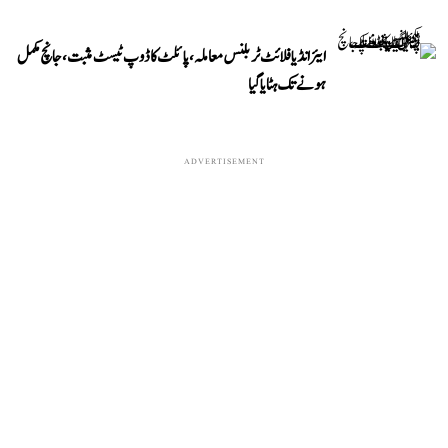
ایئر انڈیا فلائٹ ٹربلنس معاملہ، پائلٹ کا ڈوپ ٹیسٹ مثبت، جانچ مکمل
ہونے تک ہٹایا گیا
ADVERTISEMENT