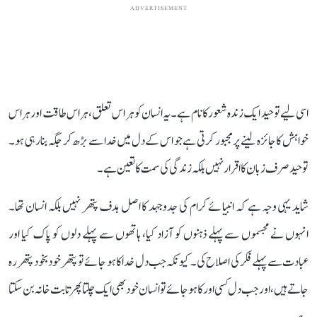
ADVERTISEMENT
اسی لیے توحید ایک زندہ شعور کا نام ہے۔ یہ انسان کو ہر اس تعلق، ہر اس طاقت اور ہر اس
خواہش کا جائزہ لینے پر مجبور کرتی ہے جو اس کے دل میں خدا سے بڑھ کر جگہ بنا رہی ہو۔
توحید صرف زبان کا اقرار نہیں بلکہ زندگی کی سمت کا تعین ہے۔
شاید یہی وجہ ہے کہ انبیائے کرام کی جدوجہد کا اصل ہدف پتھر نہیں بلکہ انسان تھا۔
انہوں نے مجسموں سے پہلے ذہنوں کو آزاد کیا، ہاتھوں سے پہلے دلوں کو پاک کیا اور
عبادت سے پہلے فکر کی اصلاح کی۔ کیونکہ جب دل خدا کا ہو جائے تو پتھر خود بخود پتھر رہ
جاتے ہیں، اور جب دل کسی اور کا ہو جائے تو انسان خود بھی ایک چلتا پھرتا بت خانہ بن سکتا