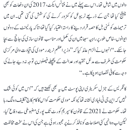
والوں میں شامل تھا۔ اس سے پہلے میں نے فنانس ایکٹ، 2017 کی ان دفعات کو بھی
چیلنج کیا تھا جن کے ذریعے ٹریبونل کو کمزور کرنے کی کوشش کی گئی تھی۔ ان میں
ترمیمات کو مَنی بل کا حصہ قرار دینے کا راستہ اختیار کیا گیا تھا، تاکہ پارلیمنٹ کے دونوں
ایوانوں، خاص طور پر راجیہ سبھا میں ان کی مکمل اور مناسب قانون سازی کی جانچ سے بچا
جا سکے۔‘‘ انہوں نے الزام عائد کیا کہ ’’وزیر اعظم نریندر مودی کی قیادت والی مرکزی
حکومت کی طرف سے مدلل تنقید اور عدالت کے پچھلے فیصلوں پر توجہ نہ دیے جانے کی
وجہ سے کافی نقصان ہو چکا ہے۔‘‘
کانگریس کے جنرل سکریٹری اپنی پوسٹ میں یہ بھی لکھتے ہیں کہ ’’اس میں کوئی شک
نہیں کہ این جی ٹی بنیادی نشانہ تھا کیونکہ مودی حکومت کو اس کا کام کاج تکلیف دہ لگ رہا
تھا۔ حکومت نے 2021 کے قانون کا سپریم کورٹ تک پوری مضبوطی سے دفاع کیا،
لیکن اب وہ انہی کئی اصلاحات کو نافذ کرنے پر مجبور ہوئی ہے جن کی اس نے سخت مخالفت