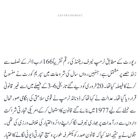
ADVERTISEMENT
رپورٹ کے مطابق ٹرمپ ٹیرف ریفنڈ کی رقم تقریباً 166 ارب ڈالر کے نصف سے
زائد حصے پر مشتمل ہے، جنہیں رواں سال کی شروعات میں سپریم کورٹ نے منسوخ
کرنے کا فیصلہ کیا تھا۔ 20 فروری کو دیے گئے تاریخی 6-3 کے فیصلے میں اسے غیر قانونی
قرار دیا گیا تھا۔ عدالت نے کہا تھا کہ ڈونالڈ ٹرمپ نے قومی سلامتی کی ہنگامی صورتحال
سے نمٹنے کے لیے 1977 میں بنائے گئے قانون کا استعمال کر کے امریکی تجارتی شراکت
داروں سے درآمدات پر بھاری ٹیرف لگا کر اپنے دائرہ اختیار کی خلاف ورزی کی تھی۔
ججوں نے یہ نتیجہ اخذ کیا کہ قانون صدر کو یکطرفہ طور پر وسیع تجارتی ڈیوٹی لگانے کا اختیار