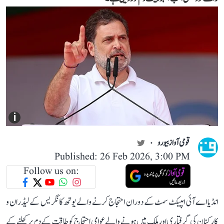
i
قومی آواز بیورو
Published: 26 Feb 2026, 3:00 PM
Follow us on:
انڈیا اے آئی امپیکٹ سمٹ کے دوران احتجاج کرنے والے یوتھ کانگریس کے لیڈران و
کارکنان کی گرفتاری اور ملک میں ہونے والے عوامی احتجاج کو طاقت کے دم پر کچلنے کے