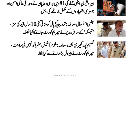
ہیروشیما پر ایٹمی حملے کی 81ویں برسی، جاپان نے دہرائی عالمی امن اور
جوہری ہتھیاروں کے مکمل خاتمے کی اپیل
جنسی استحصال معاملہ: ترون تیج پال کو سنائی گئی 10 سال قید کی سزا،
’تہلکہ‘ کے سابق مدیر نے سپریم کورٹ جانے کا کیا فیصلہ
لکھیم پور کھیری تشدد معاملہ: ملزم آشیش مشرا کو نہیں ملی راحت،
سپریم کورٹ نے پیرول بڑھانے سے کیا انکار
ADVERTISEMENT