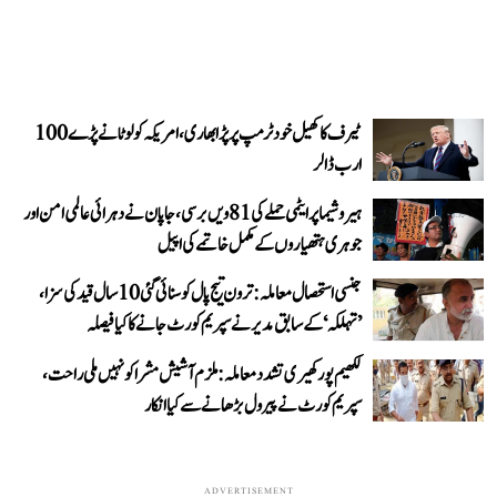
ٹیرف کا کھیل خود ٹرمپ پر پڑا بھاری، امریکہ کو لوٹانے پڑے 100
ارب ڈالر
ہیروشیما پر ایٹمی حملے کی 81ویں برسی، جاپان نے دہرائی عالمی امن اور
جوہری ہتھیاروں کے مکمل خاتمے کی اپیل
جنسی استحصال معاملہ: ترون تیج پال کو سنائی گئی 10 سال قید کی سزا،
’تہلکہ‘ کے سابق مدیر نے سپریم کورٹ جانے کا کیا فیصلہ
لکھیم پور کھیری تشدد معاملہ: ملزم آشیش مشرا کو نہیں ملی راحت،
سپریم کورٹ نے پیرول بڑھانے سے کیا انکار
ADVERTISEMENT