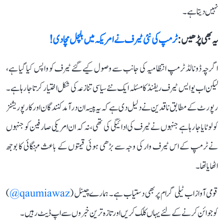
نہیں دیتا ہے۔
یہ بھی پڑھیں :
ٹرمپ کی نئی ٹیرف نے امریکہ میں ہلچل مچا دی!
اگرچہ ڈونالڈ ٹرمپ انتظامیہ کی جانب سے وصول کیے گئے ٹیرف کو واپس کیا گیا ہے،
لیکن اب یو ایس ٹیرف ریفنڈ کا مسئلہ ایک نئے سیاسی تنازعہ کی شکل اختیار کرتا جا رہا ہے۔
رپورٹ کے مطابق ناقدین نے دلیل دی ہے کہ یہ پیسہ ان درآمد کنندگان اور کارپوریشنز
کو لوٹایا جا رہا ہے جنہوں نے ٹیرف کی ادائیگی کی تھی، نہ کہ ان امریکی صارفین کو جنہوں
نے ٹرمپ کے اس ٹیرف وار کی وجہ سے بڑھی ہوئی قیمتوں کے باعث مہنگائی کا بوجھ
اٹھایا تھا۔
قومی آواز اب ٹیلی گرام پر بھی دستیاب ہے۔ ہمارے چینل (
qaumiawaz@
)
کو جوائن کرنے کے لئے یہاں کلک کریں اور تازہ ترین خبروں سے اپ ڈیٹ رہیں۔