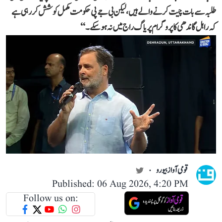
طلبہ سے بات چیت کرنے والے ہیں، لیکن بی جے پی حکومت مکمل کوشش کر رہی ہے
کہ راہل گاندھی کا پروگرام پریاگ راج میں نہ ہو سکے۔‘‘
قومی آواز بیورو
Published: 06 Aug 2026, 4:20 PM
Follow us on: