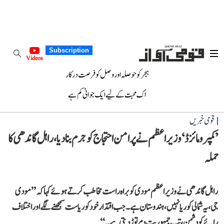
Subscription
Videos
ہجر کو حوصلہ اور وصل کو فرصت درکار
اک محبت کے لیے ایک جوانی کم ہے
قومی خبریں
’کمپرومائزڈ‘ وزیر اعظم نے پرامن احتجاج کو جرم بنا دیا، راہل گاندھی کا
حملہ
راہل گاندھی نے وزیر اعظم مودی کو براہ راست مخاطب کرتے ہوئے کہا کہ ’’مودی
جی، یہ شمالی کوریا نہیں، ہندوستان ہے۔ جب اقتدار خود کو ریاست سمجھنے لگے اور اختلاف
رائے کو دشمن، تب جمہوریت دم توڑ دیتی ہے۔‘‘