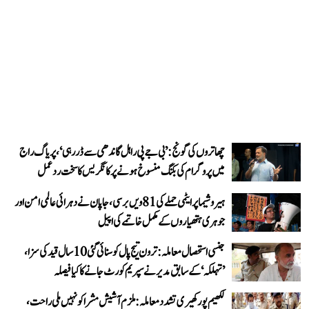
چھاتروں کی گونج: ’بی جے پی راہل گاندھی سے ڈر رہی‘، پریاگ راج
میں پروگرام کی بکنگ منسوخ ہونے پر کانگریس کا سخت ردعمل
ہیروشیما پر ایٹمی حملے کی 81ویں برسی، جاپان نے دہرائی عالمی امن اور
جوہری ہتھیاروں کے مکمل خاتمے کی اپیل
جنسی استحصال معاملہ: ترون تیج پال کو سنائی گئی 10 سال قید کی سزا،
’تہلکہ‘ کے سابق مدیر نے سپریم کورٹ جانے کا کیا فیصلہ
لکھیم پور کھیری تشدد معاملہ: ملزم آشیش مشرا کو نہیں ملی راحت،