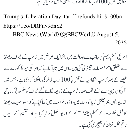
مطابق تقریباً 100 ارب ڈالر کا ٹیرف کلیکشن واپس کر دیا گیا ہے۔
Trump's 'Liberation Day' tariff refunds hit $100bn
https://t.co/DRFnv9dnS2
August 5,
— BBC News (World) (@BBCWorld)
2026
امریکی کسٹم حکام کی جانب سے عدالت میں دائر ایک عرضی میں ٹرمپ کے ٹیرف ریفنڈ
سے متعلق اہم معلومات شیئر کی گئی ہیں۔ اس میں بتایا گیا ہے کہ امریکی سپریم کورٹ کے
فیصلے کے بعد ٹرمپ انتظامیہ نے تقریباً 100 ارب ڈالر کی واپسی کر دی ہے، جس میں
’آئی ای ای پی اے‘ کے تحت صدر ٹرمپ کے ذریعہ لگائے گئے ٹیرف کو منسوخ کر دیا گیا
تھا۔ یو ایس انٹرنیشنل ٹریڈ کورٹ میں دائر درخواست میں کہا گیا ہے کہ سود سمیت ریفنڈ
کا عمل حکومت کے کسٹم ریفنڈ سسٹم کے ذریعہ مکمل کر لیا گیا ہے اور تقسیم کے لیے یہ
رقم محکمہ خزانہ کو بھیج دی گئی ہے۔