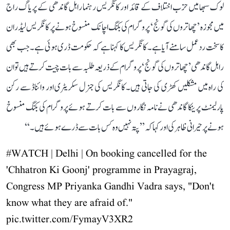
لوک سبھا میں حزب اختلاف کے قائد اور کانگریس رہنما راہل گاندھی کے پریاگ راج
میں مجوزہ ’چھاتروں کی گونج‘ پروگرام کی بکنگ اچانک منسوخ ہونے پر کانگریس لیڈران
کا سخت ردعمل سامنے آیا ہے۔ کانگریس کا کہنا ہے کہ حکومت ڈری ہوئی ہے۔ جب بھی
راہل گاندھی ’چھاتروں کی گونج‘ پروگرام کے ذریعہ طلبہ سے بات چیت کرتے ہیں تو ان
کی راہ میں مشکلیں کھڑی کی جاتی ہیں۔ کانگریس کی جنرل سکریٹری اور وائناڈ سے رکن
پارلیمنٹ پرینکا گاندھی نے نامہ نگاروں سے بات کرتے ہوئے پروگرام کی بکنگ منسوخ
ہونے پر حیرانی ظاہر کی اور کہا کہ ’’پتہ نہیں وہ کس بات سے ڈرے ہوئے ہیں۔‘‘
#WATCH
| Delhi | On booking cancelled for the
'Chhatron Ki Goonj' programme in Prayagraj,
Congress MP Priyanka Gandhi Vadra says, "Don't
know what they are afraid of."
pic.twitter.com/FymayV3XR2