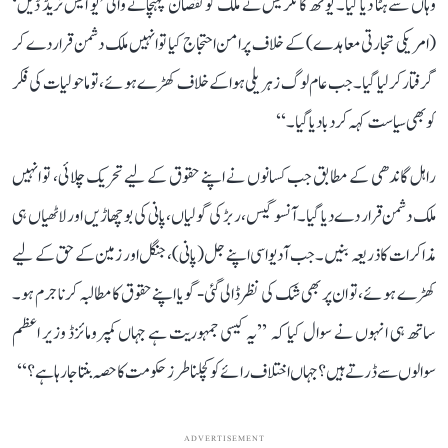
وہاں سے ہٹا دیا گیا۔ یوتھ کانگریس نے ملک کو نقصان پہنچانے والی ’یو ایس ٹریڈ ڈیل‘
(امریکی تجارتی معاہدے) کے خلاف پرامن احتجاج کیا تو انہیں ملک دشمن قرار دے کر
گرفتار کر لیا گیا۔ جب عام لوگ زہریلی ہوا کے خلاف کھڑے ہوئے، تو ماحولیات کی فکر
کو بھی سیاست کہہ کر دبا دیا گیا۔‘‘
راہل گاندھی کے مطابق جب کسانوں نے اپنے حقوق کے لیے تحریک چلائی، تو انہیں
ملک دشمن قرار دے دیا گیا۔ آنسو گیس، ربڑ کی گولیاں، پانی کی بوچھاڑیں اور لاٹھیاں ہی
مذاکرات کا ذریعہ بنیں۔ جب آدیواسی اپنے جل (پانی)، جنگل اور زمین کے حق کے لیے
کھڑے ہوئے، تو ان پر بھی شک کی نظر ڈالی گئی - گویا اپنے حقوق کا مطالبہ کرنا جرم ہو۔
ساتھ ہی انہوں نے سوال کیا کہ ’’یہ کیسی جمہوریت ہے جہاں کمپرومائزڈ وزیر اعظم
سوالوں سے ڈرتے ہیں؟ جہاں اختلاف رائے کو کچلنا طرز حکومت کا حصہ بنتا جا رہا ہے؟‘‘
ADVERTISEMENT