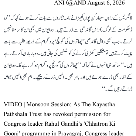
August 6, 2026
— ANI (@ANI)
کانگریس کے راجیہ سبھا رکن پون کھیڑا نے نامہ نگاروں سے بات کرتے ہوئے کہا کہ ’’وہ
(حکومت کے لوگ) راہل گاندھی سے ڈرتے ہیں۔ وہ ایوان میں بھی ان کا سامنا نہیں
کرتے۔ جب بھی راہل گاندھی ’چھاتروں کی گونچ‘ پروگرام کے ذریعہ طلبہ سے بات
چیت کرتے ہیں تو مشکلیں کھڑی کرنے کی کوششیں کی جاتی ہیں۔ وہ بار بار ایسا کرتے رہے
ہیں۔‘‘ ساتھ ہی انہوں نے کہا کہ ’’چھاتروں کی گونج پروگرام ہو کر رہے گا۔ وہ ایوان
کے اندر بھی ڈرے ہوئے ہیں اور باہر بھی۔ انہیں ڈرنے دیجیے۔ ہم بھی انہیں ہمیشہ
ڈراتے رہیں گے۔‘‘
VIDEO | Monsoon Session: As The Kayastha
Pathshala Trust has revoked permission for
Congress leader Rahul Gandhi's 'Chhatron Ki
Goonj' programme in Prayagraj, Congress leader