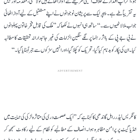
ہو، اگر آپ اقتدار کے خلاف آئینی طریقے سے آواز اٹھاتے ہیں تو لاٹھی، مقدمہ اور جیل
یہ تقریباً طے ہے۔ پیپر لیک سے پریشان نوجوانوں نے اپنے مستقبل کے لیے آواز اٹھائی
جواب ملا لاٹھیوں سے۔‘‘ ساتھ ہی انہوں نے لکھا کہ ’’ملک کی قابل فخر خاتون پہلوانوں
نے بی جے پی کے بااثر رہنما پر لگے سنگین الزامات کی غیر جانبدارانہ تحقیقات کا مطالبہ
کیا۔ ان کی پکار کو بدنام کیا گیا، تحریک کو کچلا گیا، اور انہیں سڑکوں سے جبراً ہٹایا گیا۔‘‘
ADVERTISEMENT
کانگریس لیڈر راہل گاندھی کا کہنا ہے کہ ’’ایک عصمت دری کی متاثرہ لڑکی کی حمایت میں
انڈیا گیٹ پر پرامن مظاہرہ ہوا۔ انصاف کے مطالبے کو نظام کے لیے رکاوٹ سمجھ کر