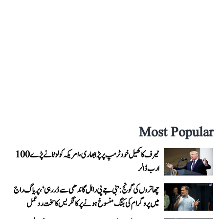
Most Popular
ٹیرف کا کھیل خود ٹرمپ پر پڑا بھاری، امریکہ کو لوٹانے پڑے 100
ارب ڈالر
چھاتروں کی گونج: ’بی جے پی راہل گاندھی سے ڈر رہی‘، پریاگ راج
میں پروگرام کی بکنگ منسوخ ہونے پر کانگریس کا سخت ردعمل