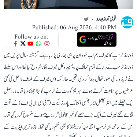
قومی آواز بیورو
Published: 06 Aug 2026, 4:40 PM
Follow us on:
ڈونالڈ ٹرمپ کا ٹیرف بم اب خود ان پر ہی بھاری پڑ رہا ہے۔ گزشتہ سال اپریل میں
ڈونالڈ ٹرمپ نے دنیا کے تمام ممالک پر ریسیپروکل ٹیرف لگانا شروع کیا تھا اور اس سلسلے
نے ٹریڈ وار کی صورتحال پیدا کر دی تھی۔ حالانکہ اس ٹیرف کے خلاف داخل کی گئی
عرضیوں پر سماعت کرتے ہوئے سپریم کورٹ نے ٹرمپ کو بڑا جھٹکا دیا تھا۔ دراصل
ایک فیصلے میں انٹرنیشنل ایمرجنسی اکنامک پاورز ایکٹ (آئی ای ای پی اے) کے تحت
لگائے گئے ٹیرف کے ایک بڑے حصے کو غیر قانونی قرار دیتے ہوئے منسوخ کر دیا گیا تھا۔
اس کے ساتھ ہی ٹرمپ انتظامیہ کو ریفنڈ کا بھی حکم دیا گیا تھا۔ تازہ ترین اپڈیٹ کے