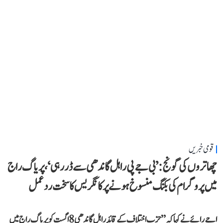
قومی خبریں
چھاتروں کی گونج: ’بی جے پی راہل گاندھی سے ڈر رہی‘، پریاگ راج
میں پروگرام کی بکنگ منسوخ ہونے پر کانگریس کا سخت ردعمل
اجے رائے نے کہا کہ ’’حزب اختلاف کے قائد راہل گاندھی 8 اگست کو پریاگ راج میں