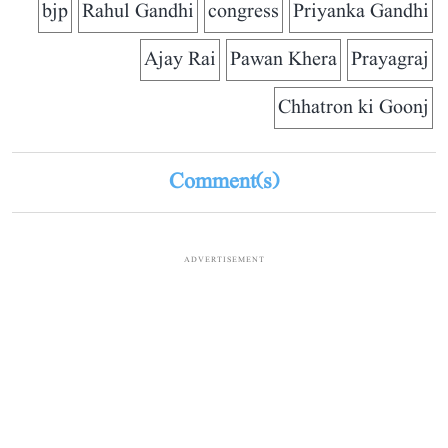
bjp
Rahul Gandhi
congress
Priyanka Gandhi
Ajay Rai
Pawan Khera
Prayagraj
Chhatron ki Goonj
Comment(s)
ADVERTISEMENT