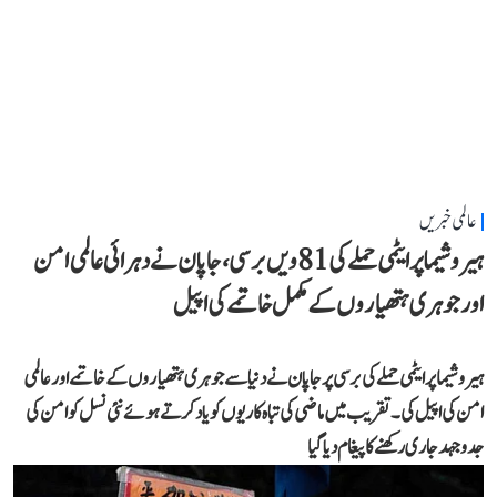
عالمی خبریں
ہیروشیما پر ایٹمی حملے کی 81ویں برسی، جاپان نے دہرائی عالمی امن
اور جوہری ہتھیاروں کے مکمل خاتمے کی اپیل
ہیروشیما پر ایٹمی حملے کی برسی پر جاپان نے دنیا سے جوہری ہتھیاروں کے خاتمے اور عالمی
امن کی اپیل کی۔ تقریب میں ماضی کی تباہ کاریوں کو یاد کرتے ہوئے نئی نسل کو امن کی
جدوجہد جاری رکھنے کا پیغام دیا گیا