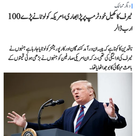
دیگر ممالک
ٹیرف کا کھیل خود ٹرمپ پر پڑا بھاری، امریکہ کو لوٹانے پڑے 100
ارب ڈالر
ناقدین کا کہنا ہے کہ پیسہ ان درآمد کنندگان اور کارپوریشنز کو لوٹایا جا رہا ہے جنہوں نے
ٹیرف کی ادائیگی کی تھی، نہ کہ ان امریکی صارفین کو جنہوں نے بڑھی ہوئی قیمتوں کے
باعث مہنگائی کا بوجھ اٹھایا تھا۔