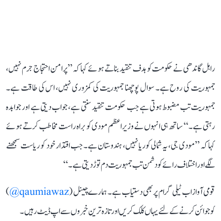
راہل گاندھی نے حکومت کو ہدف تنقید بناتے ہوئے کہا کہ ’’پرامن احتجاج جرم نہیں،
جمہوریت کی روح ہے۔ سوال پوچھنا جمہوریت کی کمزوری نہیں، اس کی طاقت ہے۔
جمہوریت تب مضبوط ہوتی ہے جب حکومت تنقید سنتی ہے، جواب دیتی ہے اور جوابدہ
رہتی ہے۔‘‘ ساتھ ہی انہوں نے وزیر اعظم مودی کو براہ راست مخاطب کرتے ہوئے
کہا کہ ’’مودی جی، یہ شمالی کوریا نہیں، ہندوستان ہے۔ جب اقتدار خود کو ریاست سمجھنے
لگے اور اختلاف رائے کو دشمن تب جمہوریت دم توڑ دیتی ہے۔‘‘
قومی آواز اب ٹیلی گرام پر بھی دستیاب ہے۔ ہمارے چینل (
qaumiawaz@
)
کو جوائن کرنے کے لئے یہاں کلک کریں اور تازہ ترین خبروں سے اپ ڈیٹ رہیں۔