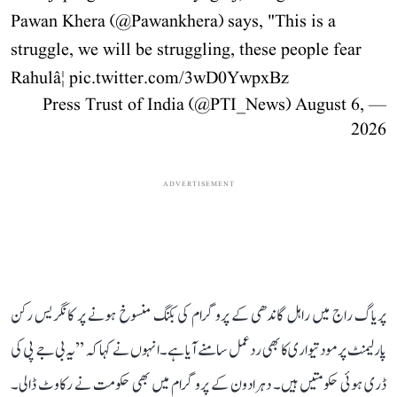
Pawan Khera (
@Pawankhera
) says, "This is a
struggle, we will be struggling, these people fear
Rahulâ¦
pic.twitter.com/3wD0YwpxBz
August 6,
— Press Trust of India (@PTI_News)
2026
ADVERTISEMENT
پریاگ راج میں راہل گاندھی کے پروگرام کی بکنگ منسوخ ہونے پر کانگریس رکن
پارلیمنٹ پرمود تیواری کا بھی ردعمل سامنے آیا ہے۔ انہوں نے کہا کہ ’’یہ بی جے پی کی
ڈری ہوئی حکومتیں ہیں۔ دہرادون کے پروگرام میں بھی حکومت نے رکاوٹ ڈالی۔