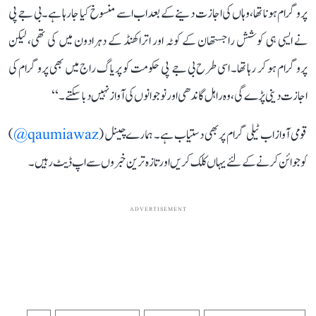
پروگرام ہونا تھا، وہاں کی اجازت دینے کے بعد اب اسے منسوخ کیا جا رہا ہے۔ بی جے پی
نے ایسی ہی کوشش راجستھان کے کوٹہ اور اتراکھنڈ کے دہرادون میں کی تھی، لیکن
پروگرام ہو کر رہا تھا۔ اسی طرح بی جے پی حکومت کو پریاگ راج میں بھی پروگرام کی
اجازت دینی پڑے گی، وہ راہل گاندھی اور نوجوانوں کی آواز نہیں دبا سکتے۔‘‘
قومی آواز اب ٹیلی گرام پر بھی دستیاب ہے۔ ہمارے چینل (
qaumiawaz@
)
کو جوائن کرنے کے لئے یہاں کلک کریں اور تازہ ترین خبروں سے اپ ڈیٹ رہیں۔
ADVERTISEMENT