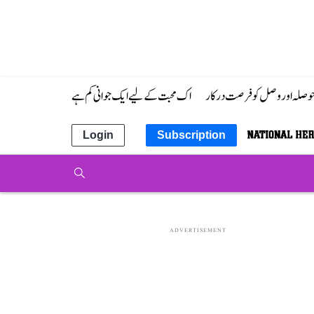
 حوصلہ اور وصل کو فرصت درکار
اک محبت کے لیے ایک جوانی کم ہے
Login
Subscription
ADVERTISEMENT