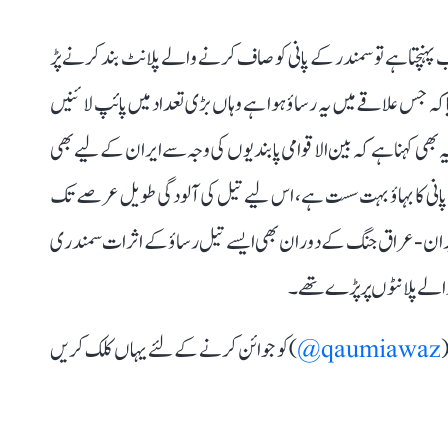
 پہنچتا ہے تو سمندر کے پانی کو صاف کرنے والے پلانٹ بند کرنے پڑ
تایا کہ جس علاقے میں یہ رساؤ ہوا ہے وہاں بڑی تعداد میں پائپ لائنیں
یہ بھی کہنا ہے کہ بین الاقوامی پابندیوں کی وجہ سے ایران کے لیے بھی
ں پانی کا بہاؤ بہت سست ہے، اس لیے تیل کی آلودگی طویل عرصے تک
 اور ایران-عراق جنگ کے دوران بھی ایسے تیل رساؤ کے اثرات سمندری
 والے پلانٹوں پر پڑے تھے۔
(
qaumiawaz@
) کو جوائن کرنے کے لئے یہاں کلک کریں