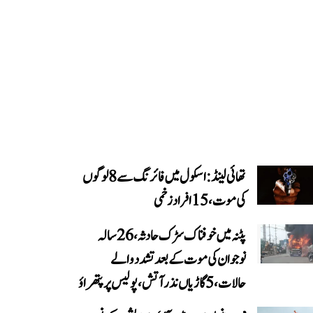
تھائی لینڈ: اسکول میں فائرنگ سے 8 لوگوں
کی موت، 15 افراد زخمی
پٹنہ میں خوفناک سڑک حادثہ، 26 سالہ
نوجوان کی موت کے بعد تشدد والے
حالات، 5 گاڑیاں نذر آتش، پولیس پر پتھراؤ