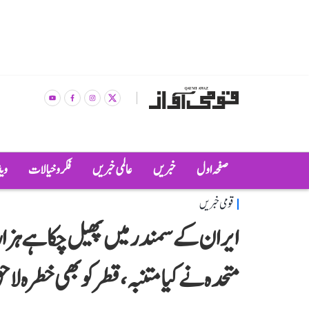
صفحہ اول
خبریں
عالمی خبریں
فکر و خیالات
وی
قومی خبریں
ایران کے سمندر میں پھیل چکا ہے ہزار
متحدہ نے کیا متنبہ، قطر کو بھی خطرہ لا