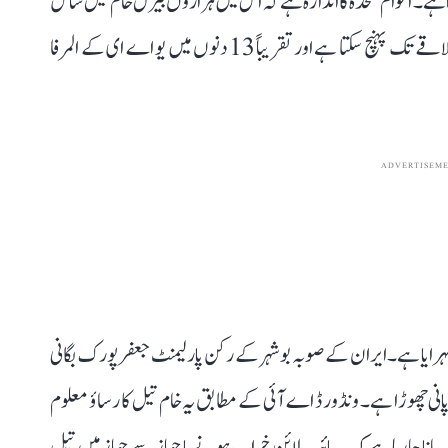
ر علاقے میں پھیلا ہوا ہے۔ اقوام متحدہ کا اندازہ ہے کہ اس میں ہزاروں بیرل خام تیل شامل
ہو سکتا ہے۔ یہ تیل تقریباً 4 دنوں میں قطر کے سمندری علاقے تک پہنچ سکتا ہے اور تقریباً 13 دنوں میں یو اے ای کے المرفا
ADVERTISEM
ہرایا ہے۔ ایران کے صوبہ بوشہر کے رکن پارلیمنٹ جعفر پورک بگانی
 پانی چھوڑا ہے۔ ونڈورڈ اے آئی کے مطابق یہ خام تیل کا رساؤ معلوم
انا جا رہا ہے کہ یہ پائپ لائن خراب ہونے یا جہاز سے جہاز میں تیل