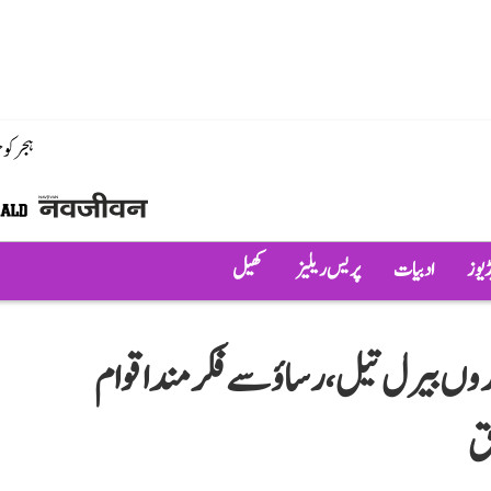
ہجر کو
ڈیوز
ادبیات
پریس ریلیز
کھیل
وں بیرل تیل، رساؤ سے فکر مند اقوام
حق