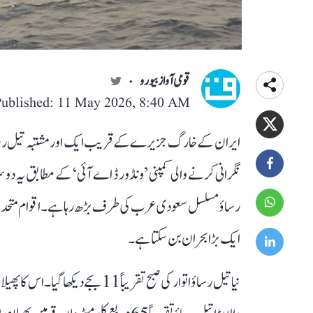
قومی آواز بیورو
Published: 11 May 2026, 8:40 AM
ایران کے خارگ جزیرے کے قریب ایک اور مشتبہ تیل رساؤ
رساؤ مسلسل سعودی عرب کی طرف بڑھ رہا ہے۔ اقوام متحدہ نے خبر
ایک بڑا بحران بن سکتا ہے۔