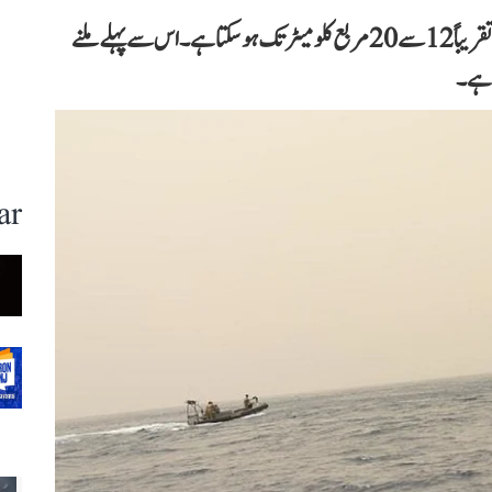
نیا تیل رساؤ اتوار کی صبح تقریباً 11 بجے دیکھا گیا۔ اس کا پھیلاؤ تقریباً 12 سے 20 مربع کلومیٹر تک ہو سکتا ہے۔ اس سے پہلے ملنے
ar