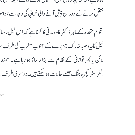
منتقل کرنے کے دوران پیش آنے والی خرابی کی وجہ سے ہوا ہو
اقوام متحدہ کے ماہر ڈاکٹر کاوہ مدنی کا کہنا ہے کہ اس تیل 
تیل کا یہ دھبہ خارگ جزیرے کے جنوب مغرب کی طرف بڑھ رہا 
لائن یا پھر توانائی کے نظام سے بڑا رساؤ ہو رہا ہے۔ سم
انفراسٹرکچر یا جنگ جیسے حالات ہو سکتے ہیں۔ دوسری طرف ایر
ENT