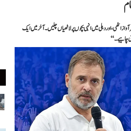
ام
آواز اٹھی، اور دہلی میں انہی بچوں پر لاٹھیاں چلیں۔ آخر میں ایک
نی چاہیے۔‘‘