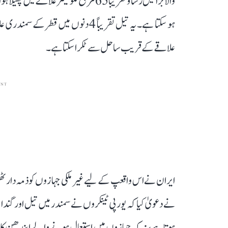
والا بڑا تیل رساؤ تقریباً 65 مربع کلومیٹ
علاقے کے قریب ساحل سے ٹکرا سکتا ہے۔
ENT
ایران نے اس واقعپ کے لیے غیر ملکی جہازوں کو ذمہ دار ٹھ
نے دعویٰ کیا کہ یورپی ٹینکروں نے سمندر میں تیل اور گندا
ہوتا ہے، نہ کہ جہازوں میں استعمال ہونے والے ایندھن کا۔ م