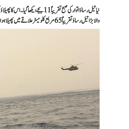
والا بڑا تیل رساؤ تقریباً 65 مربع کلومیٹر علاقے میں پھیلا ہوا ہے۔