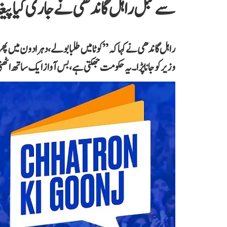
سے قبل راہل گاندھی نے جاری کیا پیغ
راہل گاندھی نے کہا کہ ’’کوٹا میں طلبا بولے، دہرادون میں پھر 
وزیر کو جانا پڑا۔ یہ حکومت جھکتی ہے، بس آواز ایک ساتھ اٹھ