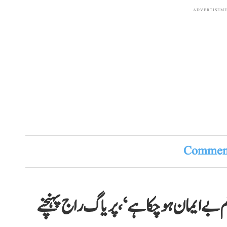
ADVERTISEM
Comment
م بے ایمان ہو چکا ہے‘، پریاگ راج پہنچنے