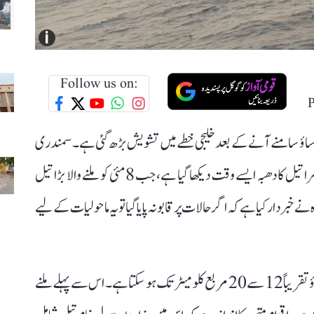
i
Follow us on:
 سامنے آنے کے بعد خلیجی خطے میں تشویش بڑھ گئی ہے۔ سمندری
نگرانی کرنے والی کمپنی ’ونڈورڈ اے آئی‘ کے مطابق یہ دوسرا تیل کا دھبہ ایسے وقت دیکھا گیا ہے، جب 8 مئی کو ملنے والا بڑا تیل
دار کیا ہے کہ اگر حالات پر قابو نہ پایا گیا تو یہ ماحولیات کے لیے
نیا تیل رساؤ اتوار کی صبح تقریباً 11 بجے دیکھا گیا۔ اس کا پھیلاؤ تقریباً 12 سے 20 مربع کلومیٹر تک ہو سکتا ہے۔ اس سے پہلے ملنے