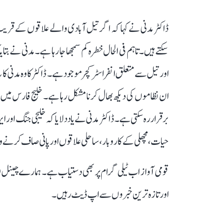
ڈاکٹر مدنی نے کہا کہ اگر تیل آبادی والے علاقوں کے قریب
سکتے ہیں۔ تاہم فی الحال خطرہ کم سمجھا جا رہا ہے۔ مدنی نے ب
اور تیل سے متعلق انفراسٹرکچر موجود ہے۔ ڈاکٹر کاوہ مدنی کا 
ان نظاموں کی دیکھ بھال کرنا مشکل رہا ہے۔ خلیج فارس می
برقرار رہ سکتی ہے۔ ڈاکٹر مدنی نے یاد دلایا کہ خلیجی جنگ
حیات، مچھلی کے کاروبار، ساحلی علاقوں اور پانی صاف کرنے
قومی آواز اب ٹیلی گرام پر بھی دستیاب ہے۔ ہمارے چینل 
اور تازہ ترین خبروں سے اپ ڈیٹ رہیں۔