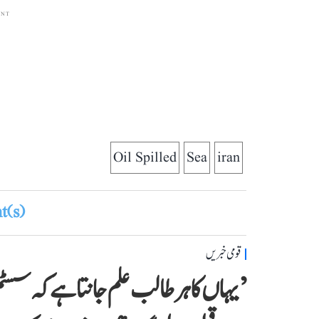
ENT
Oil Spilled
Sea
iran
(s)
قومی خبریں
’یہاں کا ہر طالب علم جانتا ہے کہ سسٹ