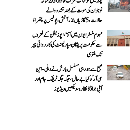
پٹنہ میں خوفناک سڑک حادثہ، 26 سالہ
نوجوان کی موت کے بعد تشدد والے
حالات، 5 گاڑیاں نذر آتش، پولیس پر پتھراؤ
’ہوم منسٹر ایوان میں آؤ‘، اپوزیشن کے نعروں
سے حکومت پریشان، پارلیمنٹ کی کارروائی پیر
تک ملتوی
صبح سے ہو رہی مسلسل بارش نے دہلی-این
سی آر کو کیا بے حال، جگہ جگہ ٹریفک جام اور
آبی جماؤ کا نظارہ، دیکھیں ویڈیوز