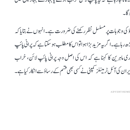
گا۔
رساؤ کی وجوہات پر مسلسل نظر رکھنے کی ضرورت ہے۔ انہوں نے بتایا کہ
ہے۔ اگر یہ مزید بڑا ہوا تو اس کا مطلب ہو سکتا ہے کہ پرانی پائپ
ندری ماہرین کا کہنا ہے کہ اس کی اصل وجہ پرانی پائپ لائن، خراب
ان کی آئل ٹرمینلز کمپنی نے کسی بھی قسم کے رساؤ سے انکار کیا ہے۔
ADVERTISEM