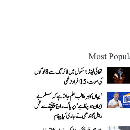
Most Popul
تھائی لینڈ: اسکول میں فائرنگ سے 8 لوگوں
کی موت، 15 افراد زخمی
’یہاں کا ہر طالب علم جانتا ہے کہ سسٹم بے
ایمان ہو چکا ہے‘، پریاگ راج پہنچنے سے قبل
راہل گاندھی نے جاری کیا پیغام