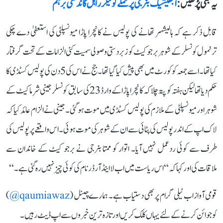
یہ بھی پڑھیں :
ابھیشیک بنرجی پر حملے کو لیکر راہل گاندھی برہم
قابل ذکر ہے کہ ہالیشہر تھانے کی پولیس نے کانچرا پاڑا میونسپلٹی کی استعفیٰ دے چکی
ترنمول کونسلر کے شوہر برجو کیٹ کو زبردستی وصولی سمیت کئی الزامات کے تحت گرفتار
کیا تھا۔ اسے جمعہ کو کورٹ میں بھی پیش کیا گیا تھا۔ جج نے اس کی 5 دن کی پولیس کسٹڈی کا
حکم دیا تھا لیکن ہفتہ کو پتہ چلا کہ کانچرا پاڑا کے وارڈ 23 کی سابق کونسلر جینی شرما کیٹ کے
شوہر اور میونسپلٹی کے ملازم کی پولیس کسٹڈی میں موت ہو گئی۔ جینی نے الزام عائد کیا کہ
لاک اپ کے اندر پولیس کی پٹائی سے ان کے شوہر کی موت ہوئی۔ اس واقعے پر پولیس کی
طرف سے کوئی ردعمل نہیں آیا۔ اتوار کو ممتا بنرجی نے برجو کیٹ کے خاندان سے
ملاقات کی اور کہا کہ ‘‘اس ریاست میں اب لا اینڈ آرڈر نام کی کوئی چیز نہیں رہ گئی ہے۔‘‘
قومی آواز اب ٹیلی گرام پر بھی دستیاب ہے۔ ہمارے چینل (
qaumiawaz@
)
کو جوائن کرنے کے لئے یہاں کلک کریں اور تازہ ترین خبروں سے اپ ڈیٹ رہیں۔