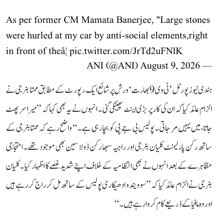
As per former CM Mamata Banerjee, "Large stones
were hurled at my car by anti-social elements,right
in front of theâ¦
pic.twitter.com/JrTd2uFNlK
August 9, 2026
— ANI (@ANI)
ہندی نیوز پورٹل ’ٹی وی 9 بھارت‘ ورش پر شائع ایک رپورٹ کے مطابق ممتا بنرجی نے
الزام عائد کیا کہ ان کی کار پر بڑی اینٹ پھینکی گئی۔ انہوں نے یہ بھی کہا کہ ’’میرا سر پھٹ
جاتا، میں یہیں مر جاتی۔ پولیس بی جے پی کو بچا رہی ہے۔‘‘ واضح رہے کہ ممتا بنرجی کے
ساتھ رکن پارلیمنٹ کلیان بنرجی اور راجیہ سبھا رکن ڈولا سین بھی موجود تھے۔ احتجاجی
مظاہرے کے بعد انہوں نے بھی انتظامیہ کے خلاف اپنے شدید غصے کا اظہار کیا۔ کلیان
بنرجی نے الزام عائد کیا کہ ’’سوویندو ادھیکاری پولیس کے ساتھ مل کر راج کر رہے ہیں
اور وہ مافیا کے ذریعے کام کروا رہے ہیں۔‘‘