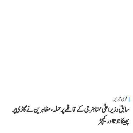
قومی خبریں
سابق وزیر اعلیٰ ممتا بنرجی کے قافلے پر حملہ، مظاہرین نے گاڑی پر
پھینکا جوتا اور کیچڑ