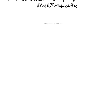
پروجیکٹ پر جے رام رمیش کا بڑا دعویٰ
ADVERTISEMENT