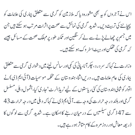
اس نے آجروں کو یہ بھی مشورہ دیا کہ ملازمین کو گرمی سے متعلق بیماری کی علامات کو
پہچاننے کی تربیت دیں۔ شدید گرمی کی نمائش سے صحت پر اثرات مرتب ہو سکتے ہیں جن
میں جسم پر چھالے پڑنے سے لے کر سنگین اور ممکنہ طور پر مہلک صحت کے مسائل جیسے
کہ گرمی کی تھکن اور ہیٹ اسٹروک ہو سکتے ہیں۔
وزارت نے کہا کہ سر درد، چکر آنا، پانی کی کمی اور سانس لینے میں دشواری گرمی سے متعلق
بیماری کی عام علامات ہیں۔ دریں اثنا، ہندوستان کے محکمہ موسمیات (آئی ایم ڈی) نے
اتوار کو شمالی ہندوستان کی کئی ریاستوں کے لیے 'ریڈ الرٹ' جاری کیا، بشمول دہلی، مسلسل
گرمی اور بلند درجہ حرارت کی وجہ سے۔ آئی ایم ڈی نے کہا کہ دہلی میں درجہ حرارت 43
سے 47 ڈگری سیلسیس کے درمیان رہنے کا امکان ہے۔ شدید گرمی سے لوگوں کا
ذریعہ معاش اور روزمرہ کے کام متاثر ہو رہے ہیں۔