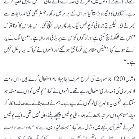
اگلے 10 سے 12 دنوں میں دھرنے کی جگہ آنے والے حامی مسلسل کتابیں عطیہ کرتے
رہے۔ کتابوں کا ذخیرہ بڑھتا گیا اور اس کے برابر میں رکھا رجسٹر بھی نئی اندراجات سے
بھرنے لگا۔ لیکن 2 جولائی کو پولیس ایک بار پھر وہاں پہنچ گئی۔ اس بار اس کا کہنا تھا کہ
’’اس سے بھگدڑ مچ سکتی ہے اور لوگوں کو اس سے پریشانی ہو رہی ہے۔‘‘ دیوانگ نے یاد
کرتے ہوئے کہا، ’’لیکن مظاہرین فوراً جمع ہو گئے اور انہوں نے کہا کہ ایسا بالکل نہیں
ہے۔‘‘
وشال (20)، جو موہت کی طرح صرف اپنا پہلا نام استعمال کرتے ہیں، اس وقت
لائبریری کی ذمہ داری سنبھال رہے تھے۔ انہوں نے کہا، ’’پولیس کو اس سے مسئلہ ہو
سکتا ہے، لیکن یہ لائبریری لوگوں کے لیے ہے۔ ہم نے اسے ہٹانے سے صاف انکار کر
دیا۔‘‘ تاہم، اس مرتبہ بحث کے بعد دہلی پولیس پیچھے ہٹنے والی نہیں تھی۔ ایک پولیس
افسر نے تحقیر آمیز لہجے میں وشال سے کہا، ’’بہت لیڈر بن رہے ہو‘‘، اور اسے حراست