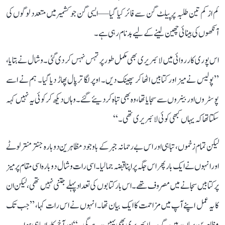
کم از کم تین طلبہ پر پیلٹ گن سے فائر کیا گیا—ایسی گن جو کشمیر میں متعدد لوگوں کی
آنکھوں کی بینائی چھین لینے کے لیے بدنام رہی ہے۔
اس پوری کارروائی میں لائبریری بھی مکمل طور پر تہس نہس کر دی گئی۔ وشال نے بتایا،
’’پولیس نے میز اور کتابیں اٹھا کر پھینک دیں۔ اوپر لگا ترپال پھاڑ دیا گیا۔ ہم نے اسے
پوسٹروں اور بینروں سے سجایا تھا، وہ بھی تباہ کر دیئے گئے۔ وہاں دیکھ کر کوئی یہ نہیں کہہ
سکتا تھا کہ یہاں کبھی کوئی لائبریری تھی۔‘‘
لیکن تمام زخموں، تباہی اور اس بے رحمانہ جبر کے باوجود مظاہرین دوبارہ جنتر منتر لوٹے
اور انہوں نے ایک بار پھر اس جگہ پر اپنا قبضہ جما لیا۔ اسی رات وشال دوبارہ اسی مقام پر میز
پر کتابیں سجانے میں مصروف تھے۔ اس بار کتابوں کی تعداد پہلے جتنی نہیں تھی، لیکن ان
کا یہ عمل اپنے آپ میں مزاحمت کا ایک بیان تھا۔ انہوں نے اس رات کہا، ’’جب تک