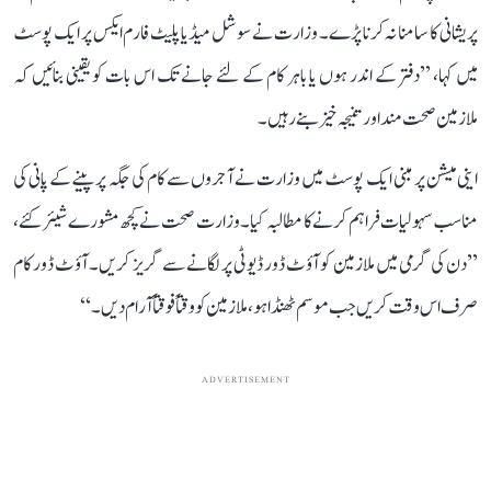
پریشانی کا سامنا نہ کرنا پڑے۔ وزارت نے سوشل میڈیا پلیٹ فارم ایکس پر ایک پوسٹ
میں کہا، ’’دفتر کے اندر ہوں یا باہر کام کے لئے جانے تک اس بات کو یقینی بنائیں کہ
ملازمین صحت مند اور تنیجہ خیز بنے رہیں۔
اینی میشن پر مبنی ایک پوسٹ میں وزارت نے آجروں سے کام کی جگہ پر پینے کے پانی کی
مناسب سہولیات فراہم کرنے کا مطالبہ کیا۔ وزارت صحت نے کچھ مشورے شیئر کئے،
’’دن کی گرمی میں ملازمین کو آؤٹ ڈور ڈیوٹی پر لگانے سے گریز کریں۔ آؤٹ ڈور کام
صرف اس وقت کریں جب موسم ٹھنڈا ہو، ملازمین کو وقتاً فوقتاً آرام دیں۔‘‘
ADVERTISEMENT