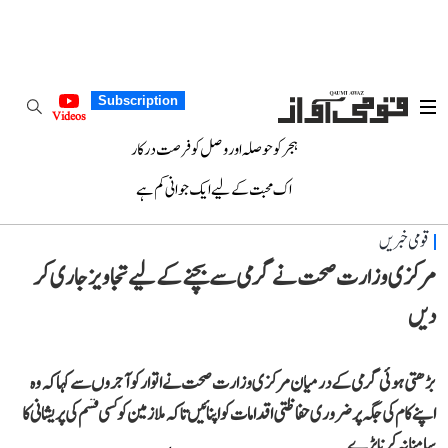
Subscription
Videos
ہجر کو حوصلہ اور وصل کو فرصت درکار
اک محبت کے لیے ایک جوانی کم ہے
قومی خبریں
مرکزی وزارت صحت نے گرمی سے بچنے کے لیے تجاویز جاری کر
دیں
بڑھتی ہوئی گرمی کے درمیان مرکزی وزارت صحت نے اتوار کو آجروں سے کہا کہ وہ
اپنے کام کی جگہ پر ضروری حفاظتی اقدامات کو اپنائیں تاکہ ملازمین کو کسی قسم کی پریشانی کا
سامنا نہ کرنا پڑے