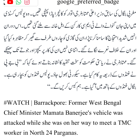
مغربی بنگال کی سابق وزیر اعلیٰ ممتا بنرجی اتوار کو کانچرا پاڑا پہنچی تھیں۔ وہ پولیس کسٹڈی
میں اپنی جان گنوانے والے ٹی ایم سی کارکن کے اہل خانہ سے ملنے گئی تھیں۔ اس دوران
انہیں شدید احتجاج کا سامنا کرنا پڑا، ان کی گاڑی کو چاروں طرف سے گھیر کر مظاہرہ کیا گیا
اور ان کے خلاف نعرے لگائے گئے۔ اتنا ہی نہیں ان کی کار پر کیچڑ اور جوتے تک پھینکے
گئے۔ ممتا بنرجی نے ریاستی حکومت کو سخت تنقید کا نشانہ بناتے ہوئے کہا کہ ’’بی جے پی
نے غنڈوں کے ذریعہ یہ کام کیا ہے۔ سیکورٹی بھول جاؤ۔ پولیس غنڈوں کو بچا رہی ہے۔
بنگال غنڈوں کے ہاتھ میں آ گیا ہے۔ ہم کیس کریں گے۔‘‘
#WATCH
| Barrackpore: Former West Bengal
Chief Minister Mamata Banerjee's vehicle was
attacked while she was on her way to meet a TMC
worker in North 24 Parganas.