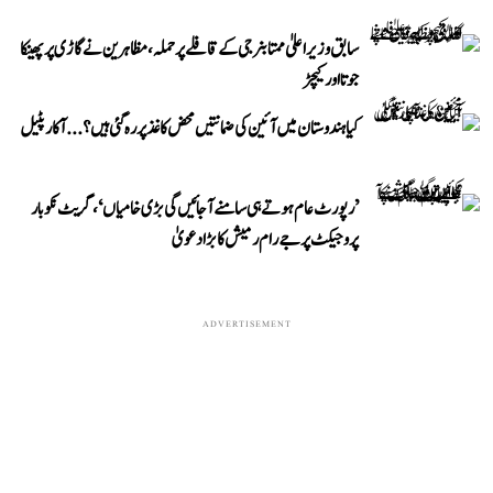
سابق وزیر اعلیٰ ممتا بنرجی کے قافلے پر حملہ، مظاہرین نے گاڑی پر پھینکا
جوتا اور کیچڑ
کیا ہندوستان میں آئین کی ضمانتیں محض کاغذ پر رہ گئی ہیں؟...آکار پٹیل
’رپورٹ عام ہوتے ہی سامنے آ جائیں گی بڑی خامیاں‘، گریٹ نکوبار
پروجیکٹ پر جے رام رمیش کا بڑا دعویٰ
ADVERTISEMENT