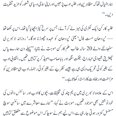
ہمارا خیال تھا کہ مظاہرین اور طلبہ ادب پڑھیں اور اپنی سماجی و سیاسی شعور کو مزید تقویت
دیں۔‘‘
طلبہ کارکن ایک لکڑی کی میز لے کر آئے، جس پر سرخ کپڑا بچھایا گیا تھا۔ اس پر لکھا تھا
— ’پردھان مست فال‘ یعنی ’پردھان کو عہدہ چھوڑنا ہوگا۔‘ روزانہ لائبریری
سنبھالنے والے 20 سالہ طالب علم کارکن موہت نے بتایا، ’’پہلے دن ہمارے پاس
چھترپتی شیواجی مہاراج، بھگت سنگھ اور بابا صاحب امبیڈکر پر کتابیں تھیں۔ انقلابی ادب
کے بغیر کوئی تحریک ویسی ہی ہے جیسے نظریے کے بغیر کوئی رہنما۔ ادب ہی مظاہرین کو
مزاحمت اور بغاوت کا راستہ دکھاتا ہے۔‘‘
اس کے علاوہ لائبریری میں پریم چند کی تخلیقات، بچوں کا ادب اور سائنس دانوں کی
خودنوشتیں بھی موجود تھیں۔ موہت نے کہا، ’’ہمارے معاشرے میں سائنسی سوچ
مسلسل کمزور ہوتی جا رہی ہے، اس لیے ہم نے سوچا کہ اس موضوع سے متعلق کتابیں