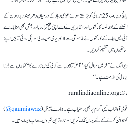
مظاہرین یہاں رہیں گے، یہ لائبریری بھی یہیں رہے گی۔‘‘ اور آخرکار ایسا ہی ہوا۔
پانچ دن بعد، 25 جولائی کو بڑھتے ہوئے عوامی دباؤ کے درمیان دھرمیندر پردھان کے
استعفے کے بعد طلبہ کارکنوں اور مظاہرین نے اسے اپنی فتح قرار دیا اور جشن بھی منایا۔ اے
آئی ایس ایف کے کارکنوں نے خاموشی سے لائبریری سمیٹ لی اور بچی ہوئی کتابیں اپنے
ساتھیوں میں تقسیم کردیں۔
دیوانگ نے آخر میں سوال کیا، ’’آخر کتابوں سے کوئی کیوں ڈرے گا؟ کتابوں سے ڈرنا
بزدلی کی علامت ہے۔‘‘
ماخذ: ruralindiaonline.org
قومی آواز اب ٹیلی گرام پر بھی دستیاب ہے۔ ہمارے چینل (
qaumiawaz@
)
کو جوائن کرنے کے لئے یہاں کلک کریں اور تازہ ترین خبروں سے اپ ڈیٹ رہیں۔