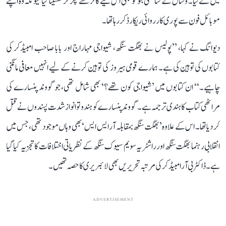
میں لے لیا۔ وشال کے ساتھی بٹو کو بھی اس لیے کالر سے پکڑ کر گھسیٹا گیا کیونکہ وہ اپنے
موبائل فون سے پوری کارروائی ریکارڈ کر رہا تھا۔
دیوانگ نے کہا، ’’پولیس نے بھگت سنگھ، شیواجی مہاراج اور بابا صاحب امبیڈکر کی
کتابوں کی توہین کی ہے۔ ہمارے قومی ہیروز کی توہین کرنے کے لیے انہیں معافی مانگنی
چاہیے۔‘‘ ان کتابوں میں ’شیواجی کون تھے؟‘ بھی شامل تھی، جو گووند پنسارے کی
مراٹھی کتاب کا ہندی ترجمہ ہے۔ گووند پنسارے کو ہندوتوا نواز شدت پسندوں نے قتل
کر دیا تھا۔ اس کے علاوہ ’بھگت سنگھ بمقابلہ آر ایس ایس‘ بھی وہاں موجود تھی، جس میں
انقلابی رہنما بھگت سنگھ اور راشٹریہ سویم سیوک سنگھ کے نظریاتی اختلافات کا تجزیہ کیا گیا
ہے۔ ڈاکٹر بی آر امبیڈکر کی مرتبہ تحریریں بھی لائبریری کا حصہ تھیں۔
ADVERTISEMENT