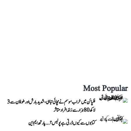
Most Popular
فلپائن میں خراب موسم نے مچائی تباہی، شدید بارش اور طوفان سے 3
لاکھ 80 ہزار سے زائد افراد متاثر
کتابوں سے کیوں ڈرتی ہے پولیس؟...پارتھ ایم این