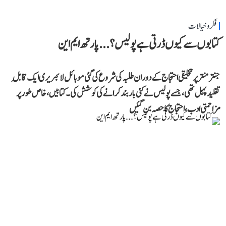
فکر و خیالات
کتابوں سے کیوں ڈرتی ہے پولیس؟...پارتھ ایم این
جنتر منتر پر تخلیقی احتجاج کے دوران طلبہ کی شروع کی گئی موبائل لائبریری ایک قابلِ
تقلید پہل تھی، جسے پولیس نے کئی بار بند کرانے کی کوشش کی۔ کتابیں، خاص طور پر
مزاحمتی ادب، احتجاج کا حصہ بن گئیں