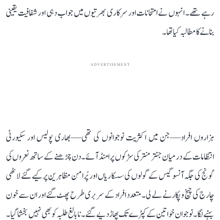
رہے تھے۔ انہوں نے امتحانات اور سرکاری بھرتیوں میں جواب دہی اور شفافیت یقینی
بنانے کا مطالبہ کیا تھا۔
ADVERTISEMENT
ہزاروں افراد—جن میں اکثریت نوجوانوں کی تھی—بھاری پولیس اور سکیورٹی
انتظامات کے درمیان جنتر منتر کی سڑکوں پر امنڈ آئے۔ دن چڑھنے کے ساتھ نعروں کی
گونج کی جگہ آنسو گیس کے گولوں کی سسکاریاں اور پُرامن مظاہرین پر کیے گئے لاٹھی
چارج کی چیخ و پکار نے لے لی۔ متعدد افراد کے سر بری طرح پھٹ گئے اور ان سے خون
بہنے لگا۔ نوجوان خواتین کے کپڑے تک پھاڑ دیے گئے۔ نابالغ طلبہ کو بھی نہیں بخشا گیا۔