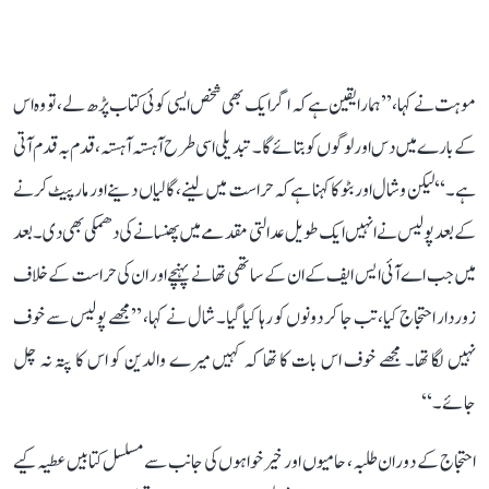
موہت نے کہا، ’’ہمارا یقین ہے کہ اگر ایک بھی شخص ایسی کوئی کتاب پڑھ لے، تو وہ اس
کے بارے میں دس اور لوگوں کو بتائے گا۔ تبدیلی اسی طرح آہستہ آہستہ، قدم بہ قدم آتی
ہے۔‘‘ لیکن وشال اور بٹو کا کہنا ہے کہ حراست میں لینے، گالیاں دینے اور مارپیٹ کرنے
کے بعد پولیس نے انہیں ایک طویل عدالتی مقدمے میں پھنسانے کی دھمکی بھی دی۔ بعد
میں جب اے آئی ایس ایف کے ان کے ساتھی تھانے پہنچے اور ان کی حراست کے خلاف
زوردار احتجاج کیا، تب جا کر دونوں کو رہا کیا گیا۔ شال نے کہا، ’’مجھے پولیس سے خوف
نہیں لگا تھا۔ مجھے خوف اس بات کا تھا کہ کہیں میرے والدین کو اس کا پتہ نہ چل
جائے۔‘‘
احتجاج کے دوران طلبہ، حامیوں اور خیرخواہوں کی جانب سے مسلسل کتابیں عطیہ کیے