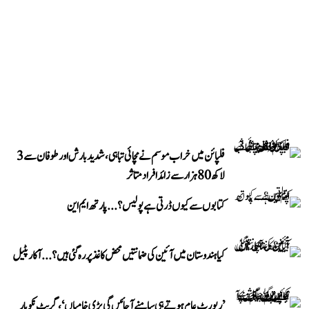
فلپائن میں خراب موسم نے مچائی تباہی، شدید بارش اور طوفان سے 3
لاکھ 80 ہزار سے زائد افراد متاثر
کتابوں سے کیوں ڈرتی ہے پولیس؟...پارتھ ایم این
کیا ہندوستان میں آئین کی ضمانتیں محض کاغذ پر رہ گئی ہیں؟...آکار پٹیل
’رپورٹ عام ہوتے ہی سامنے آ جائیں گی بڑی خامیاں‘، گریٹ نکوبار