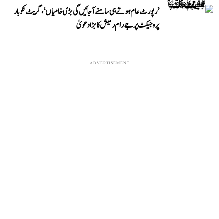
’رپورٹ عام ہوتے ہی سامنے آ جائیں گی بڑی خامیاں‘، گریٹ نکوبار
پروجیکٹ پر جے رام رمیش کا بڑا دعویٰ
ADVERTISEMENT