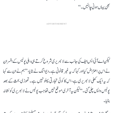
بھی یہاں ہونی چاہئیں۔‘‘
ADVERTISEMENT
لیکن اے آئی ایس ایف کی جانب سے لائبریری شروع کرتے ہی دہلی پولیس کے افسران
نے اس پر اعتراض کیا اور کہا کہ یہ غیر قانونی ہے۔ دیوانگ نے بتایا، ’’ہم نے ان سے کہا
کہ یہ ایک کھلی لائبریری ہے، اس کا کوئی تجارتی پہلو نہیں ہے۔ تھوڑی بحث کے بعد
پولیس واپس چلی گئی۔‘‘ لیکن یہ آخری موقع نہیں تھا جب پولیس نے لائبریری کو نشانہ
بنایا۔