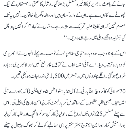
جانے کے باعث لائبریری کا ذخیرہ مسلسل بڑھتا گیا۔ وشال کا تعلق راجستھان کے ایک
چھوٹے سے گاؤں سے ہے۔ ان کے والد کسان ہیں اور والدہ گھریلو خاتون۔ انہیں یہ تک
معلوم نہیں کہ ان کا بیٹا طلبہ تحریک سے وابستہ ہے۔ وشال نے کہا، ’’اگر انہیں پتہ چل
گیا تو شاید وہ مجھے دہلی میں رہنے ہی نہ دیں۔‘‘
اس کے باوجود جب وہ دوبارہ احتجاجی مقام پر لوٹے تو سب سے پہلے انہوں نے لائبریری
کو دوبارہ ترتیب دیا۔ اے آئی ایس ایف نے کتابیں پھر جمع کیں اور لائبریری دوبارہ
شروع ہو گئی۔ اگلے چند دنوں میں رجسٹر میں 1,500 نئی اندراجات ہو چکی تھیں۔
20 جولائی کو کاکروچ جنتا پارٹی نے آل انڈیا اسٹوڈنٹس ایسوسی ایشن (آئسا) اور اے آئی
ایس ایف جیسی طلبہ تنظیموں کے ساتھ مل کر پارلیمنٹ تک پُرامن مارچ کی اپیل کی۔ اس
سے پہلے مسلسل 25 دنوں تک لداخ کے ماحولیاتی کارکن سونم وانگچک اور طلبہ کارکن نہا
بورا، منیش کمار اور امین امیتوج جنتر منتر پر اسی مطالبے کو لے کر بھوک ہڑتال پر بیٹھے