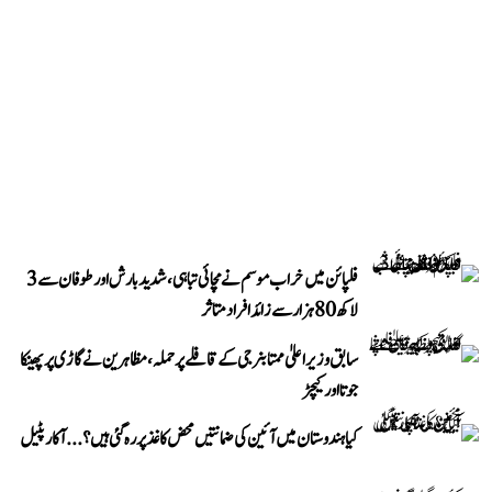
فلپائن میں خراب موسم نے مچائی تباہی، شدید بارش اور طوفان سے 3
لاکھ 80 ہزار سے زائد افراد متاثر
سابق وزیر اعلیٰ ممتا بنرجی کے قافلے پر حملہ، مظاہرین نے گاڑی پر پھینکا
جوتا اور کیچڑ
کیا ہندوستان میں آئین کی ضمانتیں محض کاغذ پر رہ گئی ہیں؟...آکار پٹیل