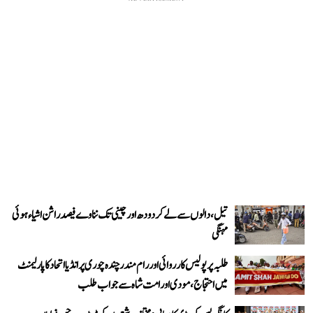
تیل، دالوں سے لے کر دودھ اور چینی تک نناوے فیصد راشن اشیاء ہوئی
مہنگی
طلبہ پر پولیس کارروائی اور رام مندر چندہ چوری پر انڈیا اتحاد کا پارلیمنٹ
میں احتجاج، مودی اور امت شاہ سے جواب طلب