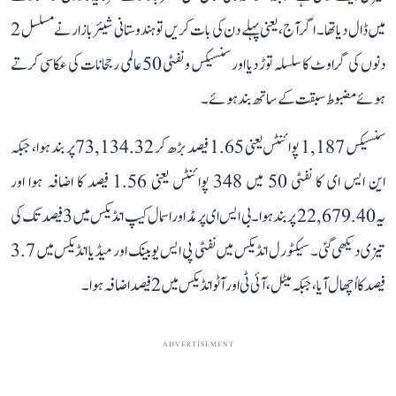
میں ڈال دیا تھا۔ اگر آج، یعنی پہلے دن کی بات کریں تو ہندوستانی شیئر بازار نے مسلسل 2
دنوں کی گراوٹ کا سلسلہ توڑ دیا اور سنسیکس و نفٹی 50 عالمی رجحانات کی عکاسی کرتے
ہوئے مضبوط سبقت کے ساتھ بند ہوئے۔
سنسیکس 1,187 پوائنٹس یعنی 1.65 فیصد بڑھ کر 73,134.32 پر بند ہوا، جبکہ
این ایس ای کا نفٹی 50 میں 348 پوائنٹس یعنی 1.56 فیصد کا اضافہ ہوا اور
یہ 22,679.40 پر بند ہوا۔ بی ایس ای پر مڈ اور اسمال کیپ انڈیکس میں 3 فیصد تک کی
تیزی دیکھی گئی۔ سیکٹورل انڈیکس میں نفٹی پی ایس یو بینک اور میڈیا انڈیکس میں 3.7
فیصد کا اُچھال آیا، جبکہ میٹل، آئی ٹی اور آٹو انڈیکس میں 2 فیصد اضافہ ہوا۔
ADVERTISEMENT