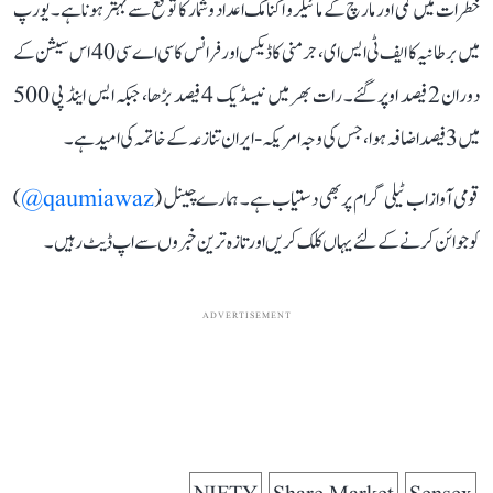
خطرات میں کمی اور مارچ کے مائیکرو اکنامک اعداد و شمار کا توقع سے بہتر ہونا ہے۔ یورپ
میں برطانیہ کا ایف ٹی ایس ای، جرمنی کا ڈیکس اور فرانس کا سی اے سی 40 اس سیشن کے
دوران 2 فیصد اوپر گئے۔ رات بھر میں نیسڈیک 4 فیصد بڑھا، جبکہ ایس اینڈ پی 500
میں 3 فیصد اضافہ ہوا، جس کی وجہ امریکہ-ایران تنازعہ کے خاتمہ کی امید ہے۔
قومی آواز اب ٹیلی گرام پر بھی دستیاب ہے۔ ہمارے چینل (
qaumiawaz@
)
کو جوائن کرنے کے لئے یہاں کلک کریں اور تازہ ترین خبروں سے اپ ڈیٹ رہیں۔
ADVERTISEMENT