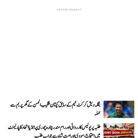
ADVERTISEMENT
بنگلہ دیش کرکٹ ٹیم کے سابق کپتان شکیب الحسن کے گھر پر بم سے
حملہ
طلبہ پر پولیس کارروائی اور رام مندر چندہ چوری پر انڈیا اتحاد کا پارلیمنٹ
میں احتجاج، مودی اور امت شاہ سے جواب طلب