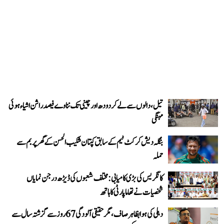
تیل، دالوں سے لے کر دودھ اور چینی تک نناوے فیصد راشن اشیاء ہوئی
مہنگی
بنگلہ دیش کرکٹ ٹیم کے سابق کپتان شکیب الحسن کے گھر پر بم سے
حملہ
کانگریس کی بڑی کامیابی: مختلف شعبوں کی ڈیڑھ درجن نمایاں
شخصیات نے تھاما پارٹی کا ہاتھ
دہلی کی ہوا بظاہر صاف، مگر حقیقی آلودگی 67 روز سے گزشتہ سال سے