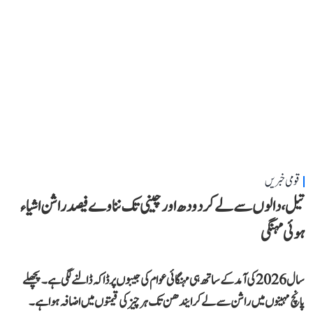
قومی خبریں
تیل، دالوں سے لے کر دودھ اور چینی تک نناوے فیصد راشن اشیاء
ہوئی مہنگی
سال 2026 کی آمد کے ساتھ ہی مہنگائی عوام کی جیبوں پر ڈاکہ ڈالنے لگی ہے۔ پچھلے
پانچ مہینوں میں راشن سے لے کر ایندھن تک ہر چیز کی قیمتوں میں اضافہ ہوا ہے۔