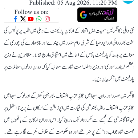
Published: 05 Aug 2026, 11:20 PM
Follow us on:
نئی دہلی: کانگریس سمیت انڈیا اتحاد کے ارکانِ پارلیمنٹ نے دہلی میں طلبہ پر پولیس کی
سخت کارروائی اور ایودھیا کے شری رام مندر میں چندے اور چڑھاوے کی چوری کے
معاملے پر بدھ کو پارلیمنٹ ہاؤس کے احاطے میں احتجاجی مارچ نکالا۔ مظاہرین نے وزیر
اعظم نریندر مودی اور وزیر داخلہ امت شاہ سے مطالبہ کیا کہ وہ ان دونوں معاملات پر
پارلیمنٹ میں آ کر بیان دیں۔
کانگریس صدر اور راجیہ سبھا میں قائدِ حزبِ اختلاف ملکارجن کھڑگے اور لوک سبھا میں
قائدِ حزبِ اختلاف راہل گاندھی کی قیادت میں اپوزیشن کے ارکان نے پریرنا استھل پر
مہاتما گاندھی کے مجسمے سے مکر دوار تک مارچ کیا۔ اس دوران ارکان کے ہاتھوں میں
’امت شاہ جواب دو‘ کے پوسٹر تھے اور وہ حکومت کے خلاف نعرے لگا رہے تھے۔