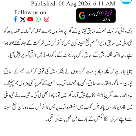
Published: 06 Aug 2026, 6:11 AM
Follow us on:
بنگلہ دیش کرکٹ ٹیم کے سابق کپتان کے گھر پر پیٹرول بم سے حملہ کیا گیا۔ یہ حملہ بدھ کو
نئی دہلی میں سابق وزیر اعظم شیخ حسینہ کی پریس کانفرنس میں شرکت کے چند گھنٹے بعد ہوا
ہے۔ یہ واقعہ بنگلہ دیش کے سابق رکن پارلیمنٹ کے ماگورا-1 میں واقع گھر پر پیش آیا۔
بتایا جاتا ہے کہ کچھ بنیاد پرست گروہوں نے بنگلہ دیش کی قومی کرکٹ ٹیم کے سابق
کپتان اور ماگورا حلقہ سے سابق رکن پارلیمنٹ شکیب الحسن کے گھر پر کئی پٹرول بم پھینکے۔
یہ واقعہ رات تقریباً 8:45 بجے پیش آیا۔ گھر میں توڑ پھوڑ بھی کی گئی۔ شکیب نے نئی دہلی
میں فارن کاریس پاندینس کلب میں منعقدہ ایک پریس کانفرنس کے دوران شیخ حسینہ
سے اپنے سری لنکا کنکشن کے بارے میں بھی بات کی تھی۔