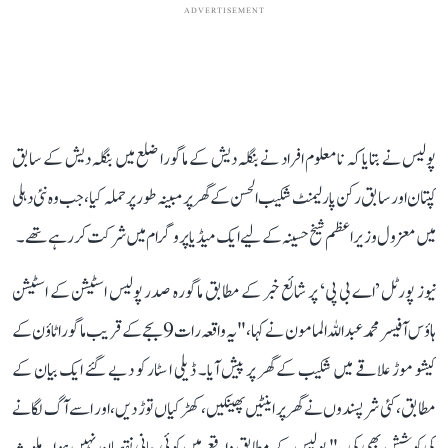
ADVERTISEMENT
پولیس نے بتایا کہ نامعلوم افراد نے بنگلہ دیش کے ماگورا ضلع میں بنگلہ دیش کے سابق
کپتان اور سابق رکن پارلیمنٹ شکیب الحسن کے گھر پر مبینہ طور پر حملہ کیا، جب وہ نئی دہلی
میں معزول وزیر اعظم شیخ حسینہ کے لیے ایک میڈیا پروگرام میں شرکت کر رہے تھے۔
نیوز پورٹل ’اے بی پی‘ پر شائع خبر کے مطابق ماگورہ صدر پولیس اسٹیشن کے اسٹیشن
ہاؤس آفیسر محمد عبداللہ المامون نے کہا، "یہ واقعہ رات 9 بجے کے قریب ماگورا ٹاؤن کے
کیشو موڑ علاقے میں شکیب کے گھر پر پیش آیا۔ ڈیلی ا سٹار کو دیے گئے ایک بیان کے
مطابق، کئی شرپسندوں نے گھر پر اینٹیں پھینکیں، کھڑکیاں توڑ دیں، اور اسے آگ لگانے