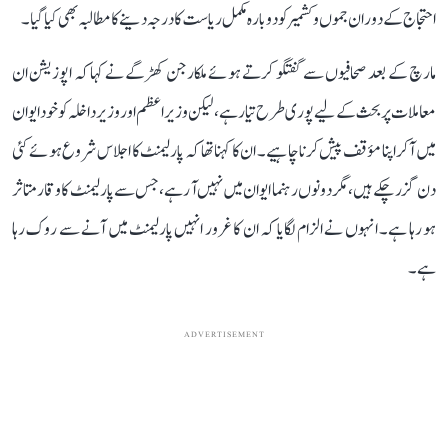
احتجاج کے دوران جموں و کشمیر کو دوبارہ مکمل ریاست کا درجہ دینے کا مطالبہ بھی کیا گیا۔
مارچ کے بعد صحافیوں سے گفتگو کرتے ہوئے ملکارجن کھڑگے نے کہا کہ اپوزیشن ان
معاملات پر بحث کے لیے پوری طرح تیار ہے، لیکن وزیر اعظم اور وزیر داخلہ کو خود ایوان
میں آکر اپنا مؤقف پیش کرنا چاہیے۔ ان کا کہنا تھا کہ پارلیمنٹ کا اجلاس شروع ہوئے کئی
دن گزر چکے ہیں، مگر دونوں رہنما ایوان میں نہیں آ رہے، جس سے پارلیمنٹ کا وقار متاثر
ہو رہا ہے۔ انہوں نے الزام لگایا کہ ان کا غرور انہیں پارلیمنٹ میں آنے سے روک رہا
ہے۔
ADVERTISEMENT