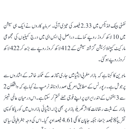
نفٹی بینک انڈیکس میں 2.33 فیصد کی تیزی آئی۔ سرمایہ کاروں نے ایک ہی سیشن
میں 10 لاکھ کروڑ روپے کمائے۔ دراصل بی ایس ای میں درج کمپنیوں کی مجموعی
مارکیٹ کیپٹلائزیشن گزشتہ سیشن کے 412 لاکھ کروڑ روپے سے بڑھ کر 422 لاکھ
کروڑ روپے ہو گئی۔
ماہرین کا کہنا ہے کہ بازار مغربی ایشیا میں جاری تنازعہ کے ممکنہ خاتمہ کے اشاروں سے
پرجوش ہے۔ رپورٹس کے مطابق امریکی صدر ڈونالڈ ٹرمپ نے کہا ہے کہ واشنگٹن 2
سے 3 ہفتوں کے اندر ایران پر اپنے فوجی حملے ختم کر سکتا ہے۔ اس درمیان عالمی شیئر
بازار کے مثبت رجحانات کا اثر گھریلو بازار پر بھی پڑا۔ ایشیائی بازاروں میں کوریا کا کوسپی
تقریباً 8 فیصد بڑھا، جبکہ جاپان کا نکی 4.61 فیصد اوپر گیا۔ اس کی وجہ جغرافیائی سیاسی