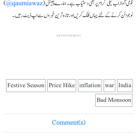
قومی آواز اب ٹیلی گرام پر بھی دستیاب ہے۔ ہمارے چینل (
qaumiawaz@
)
کو جوائن کرنے کے لئے یہاں کلک کریں اور تازہ ترین خبروں سے اپ ڈیٹ رہیں۔
ADVERTISEMENT
Festive Season
Price Hike
inflation
war
India
Bad Monsoon
Comment(s)