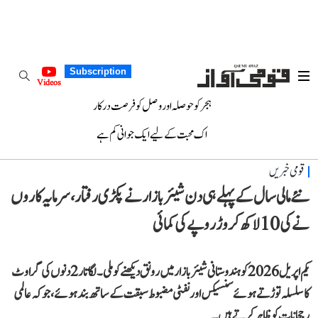
Subscription
Videos
ہجر کو حوصلہ اور وصل کو فرصت درکار
اک محبت کے لیے ایک جوانی کم ہے
قومی خبریں
نئے مالی سال کے پہلے ہی دن شیئر بازار نے پکڑی رفتار، سرمایہ کاروں
نے کی 10 لاکھ کروڑ روپے کی کمائی
یکم اپریل 2026 کو ہندوستانی شیئر بازار میں رونق دیکھنے کو ملی۔ لگاتار 2 دنوں کی گراوٹ
کا سلسلہ توڑتے ہوئے سنسیکس اور نفٹی مضبوط سبقت کے ساتھ بند ہوئے، جو کہ عالمی
رجحانات کو ظاہر کرتے ہیں۔