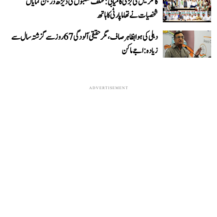
کانگریس کی بڑی کامیابی: مختلف شعبوں کی ڈیڑھ درجن نمایاں
شخصیات نے تھاما پارٹی کا ہاتھ
دہلی کی ہوا بظاہر صاف، مگر حقیقی آلودگی 67 روز سے گزشتہ سال سے
زیادہ: اجے ماکن
ADVERTISEMENT