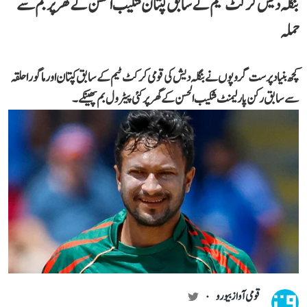
بنگلہ دیش کرکٹ ٹیم کے سابق کپتان شکیب الحسن کے گھر پر بم سے
حملہ
کچھ بنیاد پرست گروپوں نے بنگلہ دیش کی قومی کرکٹ ٹیم کے سابق کپتان اور ماگورا حلقہ
سے سابق رکن پارلیمنٹ شکیب الحسن کے گھر پر کئی پیٹرول بم پھینکے۔
قومی آواز بیورو