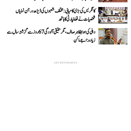
کانگریس کی بڑی کامیابی: مختلف شعبوں کی ڈیڑھ درجن نمایاں
شخصیات نے تھاما پارٹی کا ہاتھ
دہلی کی ہوا بظاہر صاف، مگر حقیقی آلودگی 67 روز سے گزشتہ سال سے
زیادہ: اجے ماکن
ADVERTISEMENT