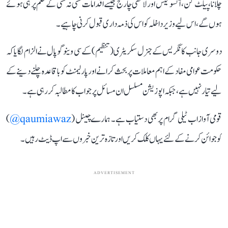
چلانا، پیلٹ گن، آنسو گیس اور لاٹھی چارج جیسے اقدامات کسی نہ کسی کے حکم پر ہی ہوئے
ہوں گے، اس لیے وزیر داخلہ کو اس کی ذمہ داری قبول کرنی چاہیے۔
دوسری جانب کانگریس کے جنرل سکریٹری (تنظیم) کے سی وینوگوپال نے الزام لگایا کہ
حکومت عوامی مفاد کے اہم معاملات پر بحث کرانے اور پارلیمنٹ کو باقاعدہ چلنے دینے کے
لیے تیار نہیں ہے، جبکہ اپوزیشن مسلسل ان مسائل پر جواب کا مطالبہ کر رہی ہے۔
قومی آواز اب ٹیلی گرام پر بھی دستیاب ہے۔ ہمارے چینل (
qaumiawaz@
)
کو جوائن کرنے کے لئے یہاں کلک کریں اور تازہ ترین خبروں سے اپ ڈیٹ رہیں۔
ADVERTISEMENT