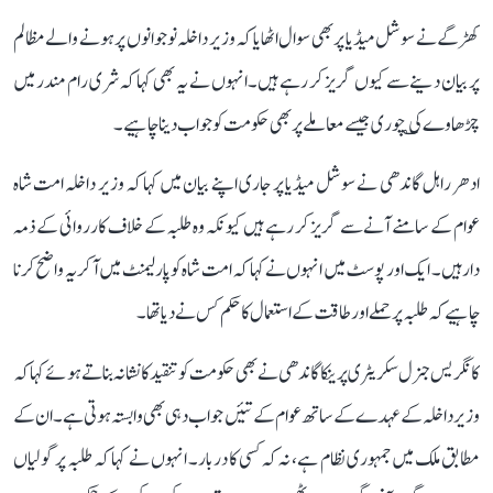
کھڑگے نے سوشل میڈیا پر بھی سوال اٹھایا کہ وزیر داخلہ نوجوانوں پر ہونے والے مظالم
پر بیان دینے سے کیوں گریز کر رہے ہیں۔ انہوں نے یہ بھی کہا کہ شری رام مندر میں
چڑھاوے کی ؎چوری جیسے معاملے پر بھی حکومت کو جواب دینا چاہیے۔
ادھر راہل گاندھی نے سوشل میڈیا پر جاری اپنے بیان میں کہا کہ وزیر داخلہ امت شاہ
عوام کے سامنے آنے سے گریز کر رہے ہیں کیونکہ وہ طلبہ کے خلاف کارروائی کے ذمہ
دار ہیں۔ ایک اور پوسٹ میں انہوں نے کہا کہ امت شاہ کو پارلیمنٹ میں آ کر یہ واضح کرنا
چاہیے کہ طلبہ پر حملے اور طاقت کے استعمال کا حکم کس نے دیا تھا۔
کانگریس جنرل سکریٹری پرینکا گاندھی نے بھی حکومت کو تنقید کا نشانہ بناتے ہوئے کہا کہ
وزیر داخلہ کے عہدے کے ساتھ عوام کے تئیں جواب دہی بھی وابستہ ہوتی ہے۔ ان کے
مطابق ملک میں جمہوری نظام ہے، نہ کہ کسی کا دربار۔ انہوں نے کہا کہ طلبہ پر گولیاں