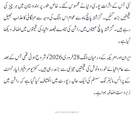
گئی جس کے اثرات پوری دنیا نے محسوس کئے۔ خاص طور پر ہندوستان میں ہر چیز کی
قیمتیں بڑھ گئیں۔ گزشتہ پانچ ماہ سے عوام اس جنگ کی وجہ سے مہنگائی کا عذاب جھیل
رہے ہیں۔ گزشتہ پانچ مہینوں میں راشن کی نناوے فیصد اشیاء کی قیمتوں میں اضافہ دیکھا
گیا ہے۔
ایران اور امریکہ کے درمیان جنگ 28 فروری 2026 کو شروع ہوئی تھی جس کے بعد
سے عام اشیائے خوردونوش کی قیمتیں تیزی سے بڑھ رہی ہیں۔ کنزیومر افیئر ڈپارٹمنٹ
کے پرائس مانیٹرنگ سسٹم کی ایک حالیہ رپورٹ میں انکشاف کیا گیا ہے کہ راشن میں
زبردست اضافہ ہوا ہے۔
ADVERTISEMENT