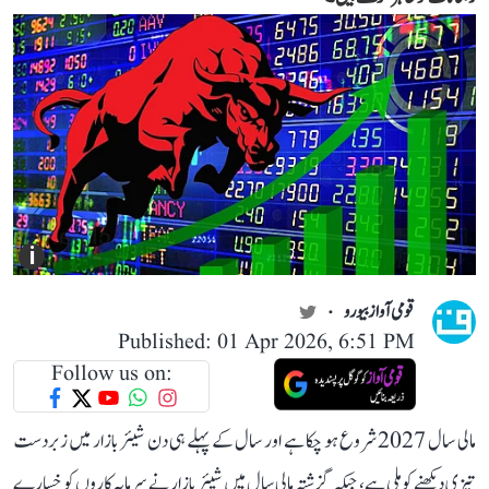
i
قومی آواز بیورو
Published: 01 Apr 2026, 6:51 PM
Follow us on:
مالی سال 2027 شروع ہو چکا ہے اور سال کے پہلے ہی دن شیئر بازار میں زبردست
تیزی دیکھنے کو ملی ہے، جبکہ گزشتہ مالی سال میں شیئر بازار نے سرمایہ کاروں کو خسارے