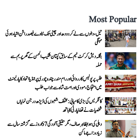
Most Popular
تیل، دالوں سے لے کر دودھ اور چینی تک نناوے فیصد راشن اشیاء ہوئی
مہنگی
بنگلہ دیش کرکٹ ٹیم کے سابق کپتان شکیب الحسن کے گھر پر بم سے
حملہ
طلبہ پر پولیس کارروائی اور رام مندر چندہ چوری پر انڈیا اتحاد کا پارلیمنٹ
میں احتجاج، مودی اور امت شاہ سے جواب طلب
کانگریس کی بڑی کامیابی: مختلف شعبوں کی ڈیڑھ درجن نمایاں
شخصیات نے تھاما پارٹی کا ہاتھ
دہلی کی ہوا بظاہر صاف، مگر حقیقی آلودگی 67 روز سے گزشتہ سال سے
زیادہ: اجے ماکن