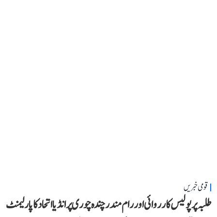
قومی خبریں
طلبہ پر پولیس کارروائی اور رام مندر چندہ چوری پر انڈیا اتحاد کا پارلیمنٹ