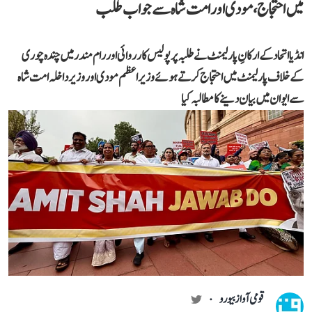
میں احتجاج، مودی اور امت شاہ سے جواب طلب
انڈیا اتحاد کے ارکانِ پارلیمنٹ نے طلبہ پر پولیس کارروائی اور رام مندر میں چندہ چوری
کے خلاف پارلیمنٹ میں احتجاج کرتے ہوئے وزیر اعظم مودی اور وزیر داخلہ امت شاہ
سے ایوان میں بیان دینے کا مطالبہ کیا
قومی آواز بیورو