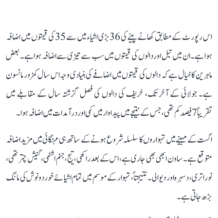
اس رپورٹ کے مطابق کھانے پینے کی 36 بڑی اشیاء میں سے 35 کی قیمتوں میں اضافہ
ہوا ہے۔ ان میں تیل اور دالوں کی قیمتوں میں سب سے تیزی سے اضافہ ہوا ہے۔ بعض
ماہرین کا خیال ہے کہ دالوں کی قیمتوں میں اضافے کی بنیادی وجہ اس سال کمزور مانسون
ہے۔ جولائی کے آخر تک، خریف کی دالوں کی فصل گزشتہ سال کے مقابلے میں
تقریباً 7 فیصد کم تھی، جس کے نتیجے میں پیداوار میں کمی اور درآمدات میں اضافہ ہوا۔
اگست کے مہینے میں تہواروں کا سلسلہ شروع ہونے کے ساتھ ہی مہنگائی میں مزید اضافہ
متوقع ہے۔ ساون ابھی بھی جاری ہے، اس کے بعد راکھی، تیج، جنم اشٹمی، گنیش چترتھی،
نوراتری، دسہرہ اور دیوالی۔ نتیجتاً، تہوار کے موسم میں تمام اشیائے خوردونوش کی مانگ
بڑھ جاتی ہے۔