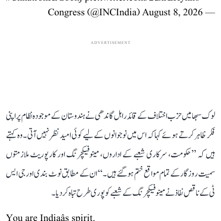
August 8, 2026
— Congress (@INCIndia)
ADVERTISEMENT
لوک سبھا میں حزب اختلاف کے قائد راہل گاندھی نے ہندوستان کے موجودہ نظام پر اپنی
فکر ظاہر کرتے ہوئے کہا کہ اس میں نوجوانوں کے لیے کوئی امید نظر نہیں آتی۔ وہ کہتے
ہیں کہ ’’حکومت، سرکاری شعبے کے اداروں، مینوفیکچرنگ اور کارپوریٹ ملازمتوں
سمیت روزگار کے تمام مواقع ختم ہو گئے ہیں۔‘‘ ان کے مطابق نوٹ بندی اور جی ایس
ٹی کے ناقص نفاذ نے مینوفیکچرنگ کے شعبے کو پوری طرح تباہ کر دیا۔
You are Indiaâs spirit.