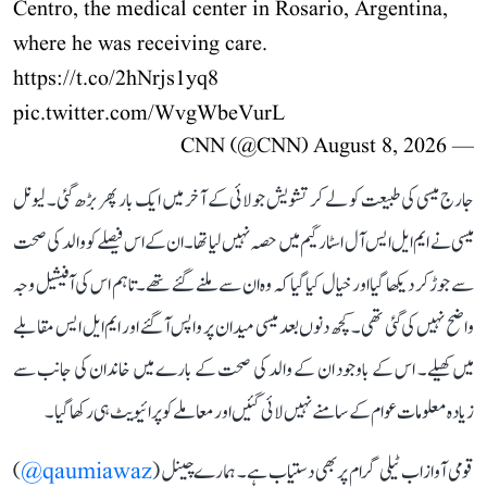
Centro, the medical center in Rosario, Argentina,
where he was receiving care.
https://t.co/2hNrjs1yq8
pic.twitter.com/WvgWbeVurL
August 8, 2026
— CNN (@CNN)
جارج میسی کی طبیعت کو لے کر تشویش جولائی کے آخر میں ایک بار پھر بڑھ گئی۔ لیونل
میسی نے ایم ایل ایس آل اسٹار گیم میں حصہ نہیں لیا تھا۔ ان کے اس فیصلے کو والد کی صحت
سے جوڑ کر دیکھا گیا اور خیال کیا گیا کہ وہ ان سے ملنے گئے تھے۔ تاہم اس کی آفیشیل وجہ
واضح نہیں کی گئی تھی۔ کچھ دنوں بعد میسی میدان پر واپس آ گئے اور ایم ایل ایس مقابلے
میں کھیلے۔ اس کے باوجود ان کے والد کی صحت کے بارے میں خاندان کی جانب سے
زیادہ معلومات عوام کے سامنے نہیں لائی گئیں اور معاملے کو پرائیویٹ ہی رکھا گیا۔
قومی آواز اب ٹیلی گرام پر بھی دستیاب ہے۔ ہمارے چینل (
qaumiawaz@
)