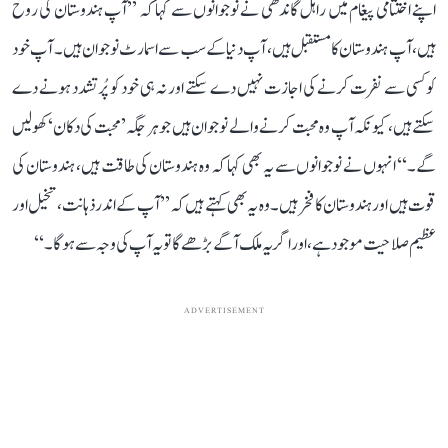
اپنے اختتامی پیغام میں راہل گاندھی نے نوجوانوں سے کہا کہ ’’آپ ہندوستان کی روح
ہیں، آپ ہندوستان کا مستقبل ہیں، آپ دنیا کے سب سے اسمارٹ نوجوان ہیں۔ آپ خود
کو کسی سے نفرت کرنے کی اجازت نہیں دے سکتے اور نہ ہی خود کو پُرتشدد ہونے دے
سکتے ہیں، کیونکہ آپ وہ محبت کرنے والے نوجوان ہیں جو ہر جگہ ’محبت کی دکان‘ کھولیں
گے۔‘‘ انہوں نے نوجوانوں سے یہ بھی کہا کہ وہ ہندوستان کی طاقت ہیں، ہندوستان کی
قوت ہیں اور ہندوستان کا فخر ہیں۔ وہ یہ بھی کہتے ہیں کہ ’’آپ کے اندر ذہانت، تخیل اور
عظیم صلاحیت موجود ہے، اور اگر یہ ملک آگے بڑھے گا تو یہ آپ کی وجہ سے ہوگا۔‘‘
ADVERTISEMENT