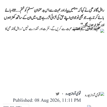
راہل گاندھی نے کہا کہ ’’ہمیں پیار اور محبت سے اس بدعنوان سسٹم کو ختم... ٹاٹا، بائے
بائے کرنا ہے۔ جو بھی نوجوان اپنے حق کی لڑائی لڑ رہے ہیں، میں ان کے ساتھ کھڑا ہوں
اور کھڑا رہوں گا۔‘‘
قومی آواز بیورو
Published: 08 Aug 2026, 11:11 PM