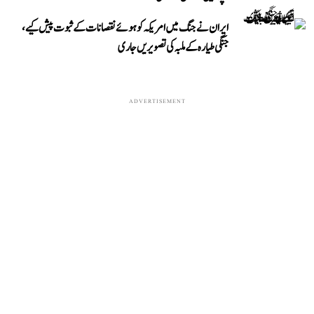
ایران نے جنگ میں امریکہ کو ہوئے نقصانات کے ثبوت پیش کیے،
جنگی طیارہ کے ملبہ کی تصویریں جاری
ADVERTISEMENT