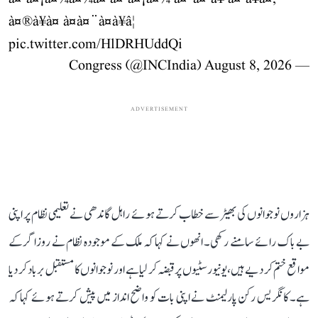
à¤®à¥à¤ à¤à¤¨à¤à¥â¦
pic.twitter.com/HlDRHUddQi
August 8, 2026
— Congress (@INCIndia)
ADVERTISEMENT
ہزاروں نوجوانوں کی بھیڑ سے خطاب کرتے ہوئے راہل گاندھی نے تعلیمی نظام پر اپنی
بے باک رائے سامنے رکھی۔ انھوں نے کہا کہ ملک کے موجودہ نظام نے روزاگر کے
مواقع ختم کر دیے ہیں، یونیورسٹیوں پر قبضہ کر لیا ہے اور نوجوانوں کا مستقبل برباد کر دیا
ہے۔ کانگریس رکن پارلیمنٹ نے اپنی بات کو واضح انداز میں پیش کرتے ہوئے کہا کہ