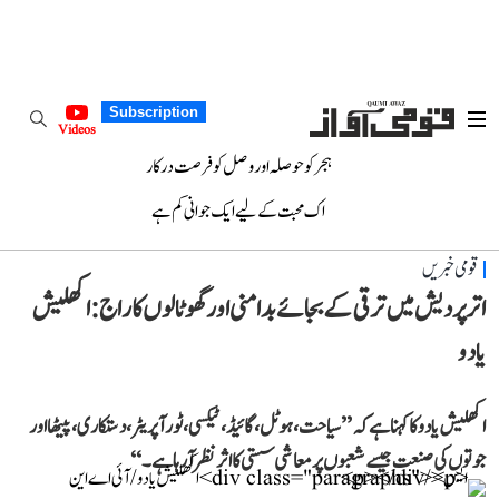
Subscription
Videos
ہجر کو حوصلہ اور وصل کو فرصت درکار
اک محبت کے لیے ایک جوانی کم ہے
قومی خبریں
اتر پردیش میں ترقی کے بجائے بدامنی اور گھوٹالوں کا راج: اکھلیش
یادو
اکھلیش یادو کا کہنا ہے کہ ’’سیاحت، ہوٹل، گائیڈ، ٹیکسی، ٹور آپریٹر، دستکاری، پیٹھا اور
جوتوں کی صنعت جیسے شعبوں پر معاشی سستی کا اثر نظر آ رہا ہے۔‘‘