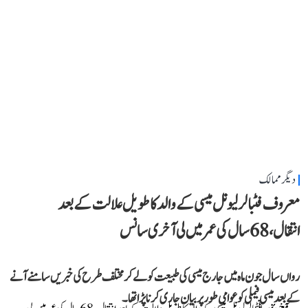
دیگر ممالک
معروف فٹبالر لیونل میسی کے والد کا طویل علالت کے بعد
انتقال، 68 سال کی عمر میں لی آخری سانس
رواں سال جون ماہ میں جارج میسی کی طبیعت کو لے کر مختلف طرح کی خبریں سامنے آنے
کے بعد میسی فیملی کو عوامی طور پر بیان جاری کرنا پڑا تھا۔