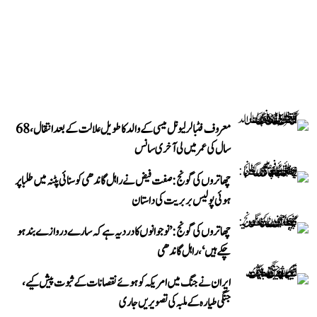
معروف فٹبالر لیونل میسی کے والد کا طویل علالت کے بعد انتقال، 68
سال کی عمر میں لی آخری سانس
چھاتروں کی گونج: صفت فیض نے راہل گاندھی کو سنائی پٹنہ میں طلبا پر
ہوئی پولیس بربریت کی داستان
چھاتروں کی گونج: ’نوجوانوں کا درد یہ ہے کہ سارے دروازے بند ہو
چکے ہیں‘، راہل گاندھی
ایران نے جنگ میں امریکہ کو ہوئے نقصانات کے ثبوت پیش کیے،
جنگی طیارہ کے ملبہ کی تصویریں جاری