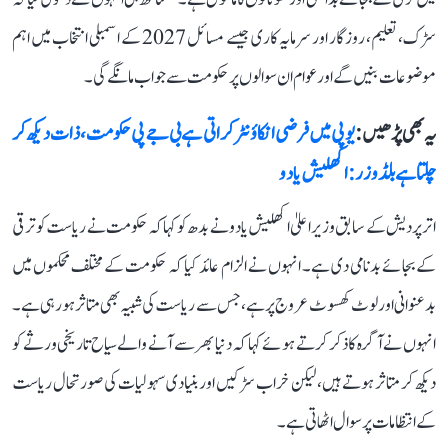
سڑک، تعلیم، روزگار اور سرمایہ کاری جیسے مسائل 2027 کے اسمبلی انتخاب میں اہم
موضوعات بنیں گے اور عوام ان سوالوں پر حکومت سے جواب مانگے گی۔
یہ بھی پڑھیں :
یوپی میں فرضی انکاؤنٹر کراتی ہے بی جے پی حکومت، ذات دیکھ کر
چلتا ہے بلڈوزر: اکھلیش یادو
اتر پردیش کے سابق وزیر اعلیٰ اکھلیش یادو نے بدھ کو کہا کہ حکومت نے ریاست کو ترقی
کے بجائے بدنامی دی ہے۔ انہوں نے الزام عائد کیا کہ حکومت کے مختلف محکموں میں
بدعنوانی اور لوٹ کھسوٹ عروج پر ہے، جس سے ریاست کی شبیہ بھی متاثر ہو رہی ہے۔
انہوں نے آگرہ کا ذکر کرتے ہوئے کہا کہ دنیا بھر سے آنے والے سیاح تاریخی ورثے کو
دیکھ کر متاثر ہوتے ہیں، لیکن خراب سڑکیں اور بنیادی سہولیات کی صورتحال ریاست
کے انتظامات پر سوال اٹھاتی ہے۔