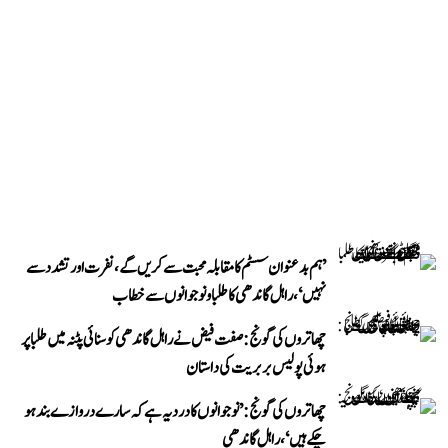
’ہم بدعنوان سسٹم کا مقابلہ محبت سے کریں گے، نفرت اور تشدد سے
نہیں‘، راہل گاندھی کا طلبا و نوجوانوں سے خطاب
چھاتروں کی گونج: صفت فیض نے راہل گاندھی کو سنائی پٹنہ میں طلبا پر
ہوئی پولیس بربریت کی داستان
چھاتروں کی گونج: ’نوجوانوں کا درد یہ ہے کہ سارے دروازے بند ہو
چکے ہیں‘، راہل گاندھی