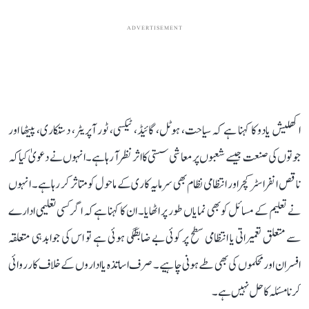
ADVERTISEMENT
اکھلیش یادو کا کہنا ہے کہ سیاحت، ہوٹل، گائیڈ، ٹیکسی، ٹور آپریٹر، دستکاری، پیٹھا اور
جوتوں کی صنعت جیسے شعبوں پر معاشی سستی کا اثر نظر آ رہا ہے۔ انہوں نے دعویٰ کیا کہ
ناقص انفراسٹرکچر اور انتظامی نظام بھی سرمایہ کاری کے ماحول کو متاثر کر رہا ہے۔ انہوں
نے تعلیم کے مسائل کو بھی نمایاں طور پر اٹھایا۔ ان کا کہنا ہے کہ اگر کسی تعلیمی ادارے
سے متعلق تعمیراتی یا انتظامی سطح پر کوئی بے ضابطگی ہوئی ہے تو اس کی جوابدہی متعلقہ
افسران اور محکموں کی بھی طے ہونی چاہیے۔ صرف اساتذہ یا اداروں کے خلاف کارروائی
کرنا مسئلہ کا حل نہیں ہے۔