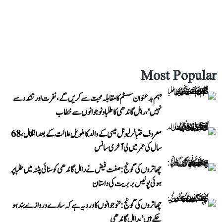
Most Popular
’ہم بدعنوان سسٹم کا مقابلہ محبت سے کریں گے، نفرت اور تشدد سے
نہیں‘، راہل گاندھی کا طلبا و نوجوانوں سے خطاب
معروف فٹبالر لیونل میسی کے والد کا طویل علالت کے بعد انتقال، 68
سال کی عمر میں لی آخری سانس
چھاتروں کی گونج: صفت فیض نے راہل گاندھی کو سنائی پٹنہ میں طلبا پر
ہوئی پولیس بربریت کی داستان
چھاتروں کی گونج: ’نوجوانوں کا درد یہ ہے کہ سارے دروازے بند ہو
چکے ہیں‘، راہل گاندھی