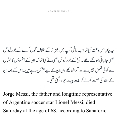
ADVERTISEMENT
یہ بیان اس وقت آیا تھا جب عالمی کپ میں الجزائر کے خلاف گول کرنے کے بعد لیونل
میسی جذباتی ہو گئے تھے۔ میچ کے بعد لیونل میسی نے کہا تھا کہ ان کے آنسوؤں کا فٹبال
سے کوئی تعلق نہیں ہے اور گزشتہ کچھ دن ان کے لیے مشکل رہے ہیں۔ اس کے بعد ان
کے والد کی صحت کو لے کر بات چیت تیز ہو گئی تھی۔
Jorge Messi, the father and longtime representative
of Argentine soccer star Lionel Messi, died
Saturday at the age of 68, according to Sanatorio