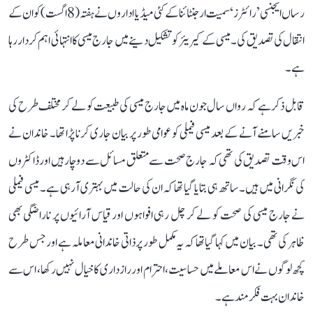
رساں ایجنسی ’رائٹرز‘ سمیت ارجنٹائنا کے کئی میڈیا اداروں نے ہفتہ (8 اگست) کو ان کے
انتقال کی تصدیق کی۔ میسی کے کیریئر کو تشکیل دینے میں جارج میسی کا انتہائی اہم کردار رہا
ہے۔
قابل ذکر ہے کہ رواں سال جون ماہ میں جارج میسی کی طبیعت کو لے کر مختلف طرح کی
خبریں سامنے آنے کے بعد میسی فیملی کو عوامی طور پر بیان جاری کرنا پڑا تھا۔ خاندان نے
اس وقت تصدیق کی تھی کہ جارج صحت سے متعلق مسائل سے دوچار ہیں اور ڈاکٹروں
کی نگرانی میں ہیں۔ ساتھ ہی بتایا گیا تھا کہ ان کی حالت میں بہتری آ رہی ہے۔ میسی فیملی
نے جارج میسی کی صحت کو لے کر چل رہی افواہوں اور قیاس آرائیوں پر ناراضگی بھی
ظاہر کی تھی۔ بیان میں کہا گیا تھا کہ یہ مکمل طور پر ذاتی خاندانی معاملہ ہے اور جس طرح
کچھ لوگوں نے اس معاملے میں حساسیت، احترام اور رازداری کا خیال نہیں رکھا، اس سے
خاندان بہت فکرمند ہے۔