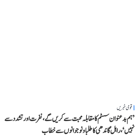
قومی خبریں
’ہم بدعنوان سسٹم کا مقابلہ محبت سے کریں گے، نفرت اور تشدد سے
نہیں‘، راہل گاندھی کا طلبا و نوجوانوں سے خطاب