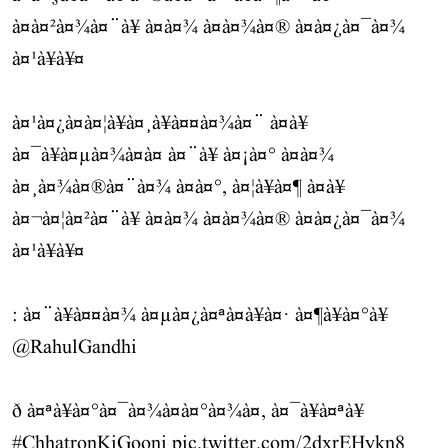
à¤à¤²à¤¾à¤¨à¥ à¤à¤¾ à¤à¤¾à¤® à¤à¤¿à¤¯à¤¾
à¤¹à¥à¥¤
à¤¹à¤¿à¤à¤¦à¥à¤¸à¥à¤¤à¤¾à¤¨ à¤à¥
à¤¯à¥à¤µà¤¾à¤à¤ à¤¨à¥ à¤¡à¤° à¤à¤¾
à¤¸à¤¾à¤®à¤¨à¤¾ à¤à¤°, à¤¦à¥à¤¶ à¤à¥
à¤¬à¤¦à¤²à¤¨à¥ à¤à¤¾ à¤à¤¾à¤® à¤à¤¿à¤¯à¤¾
à¤¹à¥à¥¤
: à¤¨à¥à¤¤à¤¾ à¤µà¤¿à¤ªà¤à¥à¤· à¤¶à¥à¤°à¥
@RahulGandhi
ð à¤ªà¥à¤°à¤¯à¤¾à¤à¤°à¤¾à¤, à¤¯à¥à¤ªà¥
#ChhatronKiGoonj
pic.twitter.com/2dxrEHykn8