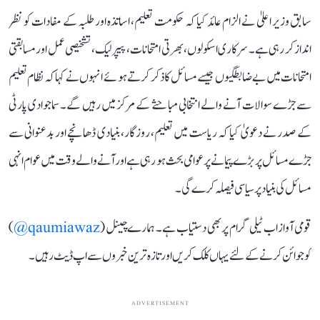
سابق وزیر اعلیٰ نے الزام عائد کیا کہ حکومت تعلیم، اساتذہ اور طلبہ کے مفادات کو نظر
انداز کر رہی ہے۔ سرکاری اسکولوں، بھرتی امتحانات، پیپر لیک، تشخیصی عمل اور مسابقتی
امتحانات میں بے ضابطگیوں جیسے مسائل کا ذکر کرتے ہوئے انہوں نے کہا کہ نظام تعلیم
سے جڑے سوالات آنے والے انتخابی مباحثے کے مرکز میں رہیں گے۔ سماجوادی پارٹی
کے صدر نے دعویٰ کیا کہ ریاست میں تعلیم، روزگار، بنیادی ڈھانچے اور بدعنوانی سے
جڑے مسائل پر بڑے پیمانے پر عوامی بحث ہو رہی ہے اور آنے والے وقت میں عوام انہی
مسائل کی بنیاد پر سیاسی فیصلہ کرے گی۔
قومی آواز اب ٹیلی گرام پر بھی دستیاب ہے۔ ہمارے چینل (
qaumiawaz@
)
کو جوائن کرنے کے لئے یہاں کلک کریں اور تازہ ترین خبروں سے اپ ڈیٹ رہیں۔
ADVERTISEMENT