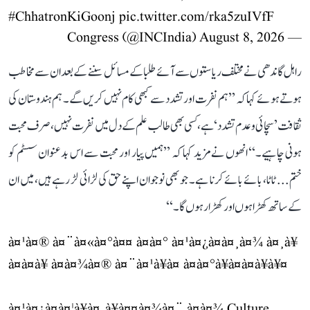
#ChhatronKiGoonj
pic.twitter.com/rka5zuIVfF
August 8, 2026
— Congress (@INCIndia)
راہل گاندھی نے مختلف ریاستوں سے آئے طلبا کے مسائل سننے کے بعد ان سے مخاطب
ہوتے ہوئے کہا کہ ’’ہم نفرت اور تشدد سے کبھی کام نہیں کریں گے۔ ہم ہندوستان کی
ثقافت ’سچائی و عدم تشدد‘ ہے، کسی بھی طالب علم کے دل میں نفرت نہیں، صرف محبت
ہونی چاہیے۔‘‘ انھوں نے مزید کہا کہ ’’ہمیں پیار اور محبت سے اس بدعنوان سسٹم کو
ختم... ٹاٹا، بائے بائے کرنا ہے۔ جو بھی نوجوان اپنے حق کی لڑائی لڑ رہے ہیں، میں ان
کے ساتھ کھڑا ہوں اور کھڑا رہوں گا۔‘‘
à¤¹à¤® à¤¨à¤«à¤°à¤¤ à¤à¤° à¤¹à¤¿à¤à¤¸à¤¾ à¤¸à¥
à¤à¤­à¥ à¤à¤¾à¤® à¤¨à¤¹à¥à¤ à¤à¤°à¥à¤à¤à¥à¥¤
à¤¹à¤¿à¤à¤¦à¥à¤¸à¥à¤¤à¤¾à¤¨ à¤à¤¾ Culture