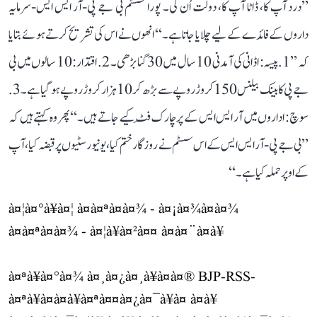
’’درد آپ کا، ڈاٹا آپ کا، دولت اُن کی۔ پورا سسٹم بی جے پی-آر ایس ایس-سرمایہ
داروں کے فائدے کے لیے چلایا جاتا ہے۔‘‘ انھوں نے اس کی تشریح کرتے ہوئے بتایا
کہ ’’1. پیسہ: اڈانی کی آمدنی 10 سال میں 30 گنا بڑھی۔ 2. اقتدار: 10 سالوں میں بی
جے پی کا بینک بیلنس 150 کروڑ روپے سے بڑھ کر 10 ہزار کروڑ روپے ہو گیا ہے۔ 3.
سوچ: اداروں میں آر ایس ایس کے پرچارک فِٹ کیے جاتے ہیں۔‘‘ پھر وہ کہتے ہیں کہ
’’بی جے پی-آر ایس ایس کے اس سسٹم نے روزگار ختم کیا، یونیورسٹیوں پر قبضہ کیا، آپ
کے اوپر حملہ کیا ہے۔‘‘
à¤¦à¤°à¥à¤¦ à¤à¤ªà¤à¤¾ - à¤¡à¤¾à¤à¤¾
à¤à¤ªà¤à¤¾ - à¤¦à¥à¤²à¤¤ à¤à¤¨à¤à¥
à¤ªà¥à¤°à¤¾ à¤¸à¤¿à¤¸à¥à¤à¤® BJP-RSS-
à¤ªà¥à¤à¤à¥à¤ªà¤¤à¤¿à¤¯à¥à¤ à¤à¥