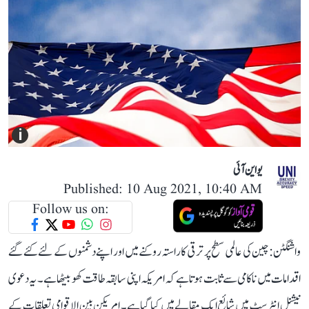
i
یو این آئی
Published: 10 Aug 2021, 10:40 AM
Follow us on:
واشنگٹن: چین کی عالمی سطح پر ترقی کا راستہ روکنے میں اور اپنے دشمنوں کے لئے کئے گئے
اقدامات میں ناکامی سے ثابت ہوتا ہے کہ امریکہ اپنی سابقہ طاقت کھو بیٹھا ہے۔ یہ دعوی
نیشنل انٹرسٹ میں شائع ایک مقالے میں کیا گیا ہے۔ امریکن بین الاقوامی تعلقات کے