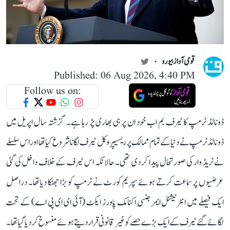
قومی آواز بیورو
Published: 06 Aug 2026, 4:40 PM
Follow us on:
ڈونالڈ ٹرمپ کا ٹیرف بم اب خود ان پر ہی بھاری پڑ رہا ہے۔ گزشتہ سال اپریل میں
ڈونالڈ ٹرمپ نے دنیا کے تمام ممالک پر ریسیپروکل ٹیرف لگانا شروع کیا تھا اور اس سلسلے
نے ٹریڈ وار کی صورتحال پیدا کر دی تھی۔ حالانکہ اس ٹیرف کے خلاف داخل کی گئی
عرضیوں پر سماعت کرتے ہوئے سپریم کورٹ نے ٹرمپ کو بڑا جھٹکا دیا تھا۔ دراصل
ایک فیصلے میں انٹرنیشنل ایمرجنسی اکنامک پاورز ایکٹ (آئی ای ای پی اے) کے تحت
لگائے گئے ٹیرف کے ایک بڑے حصے کو غیر قانونی قرار دیتے ہوئے منسوخ کر دیا گیا تھا۔