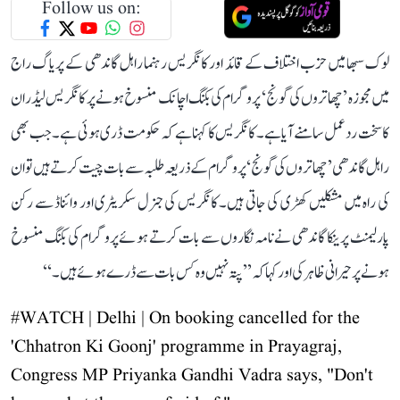
Follow us on:
لوک سبھا میں حزب اختلاف کے قائد اور کانگریس رہنما راہل گاندھی کے پریاگ راج
میں مجوزہ ’چھاتروں کی گونج‘ پروگرام کی بکنگ اچانک منسوخ ہونے پر کانگریس لیڈران
کا سخت ردعمل سامنے آیا ہے۔ کانگریس کا کہنا ہے کہ حکومت ڈری ہوئی ہے۔ جب بھی
راہل گاندھی ’چھاتروں کی گونج‘ پروگرام کے ذریعہ طلبہ سے بات چیت کرتے ہیں تو ان
کی راہ میں مشکلیں کھڑی کی جاتی ہیں۔ کانگریس کی جنرل سکریٹری اور وائناڈ سے رکن
پارلیمنٹ پرینکا گاندھی نے نامہ نگاروں سے بات کرتے ہوئے پروگرام کی بکنگ منسوخ
ہونے پر حیرانی ظاہر کی اور کہا کہ ’’پتہ نہیں وہ کس بات سے ڈرے ہوئے ہیں۔‘‘
#WATCH
| Delhi | On booking cancelled for the
'Chhatron Ki Goonj' programme in Prayagraj,
Congress MP Priyanka Gandhi Vadra says, "Don't