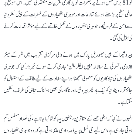
کو 81 برس مکمل ہونے پر جمعرات کو یادگاری تقریبات منعقد کی گئیں۔ اس موقع پر
عالمی سطح پر بڑھتے ہوئے تنازعات اور جوہری ہتھیاروں کے خطرات کے پیش نظر دنیا
سے امن کے فروغ اور جوہری ہتھیاروں کے مکمل خاتمے کے لیے مؤثر اقدامات کرنے
کی اپیل کی گئی۔
ہیروشیما کے پیس میموریل پارک میں ہونے والی مرکزی تقریب میں شہر کے میئر
کازومی ماتسوئی نے سالانہ ’پیس ڈیکلریشن‘ جاری کرتے ہوئے خبردار کیا کہ جوہری
ہتھیاروں کی تباہ کاریوں کو معمولی سمجھنا اور اپنے مفادات کے لیے طاقت کے استعمال کو
جائز قرار دینا دنیا کو ایک بار پھر ہیروشیما اور ناگاساکی جیسی ہولناک تباہی کی طرف دھکیل
سکتا ہے۔
انہوں نے کہا کہ ایٹمی حملے کے متاثرین، جنہیں ہیباکوشا کہا جاتا ہے، کی تعداد مسلسل کم
ہوتی جا رہی ہے، اس لیے نئی نسل پر یہ ذمہ داری عائد ہوتی ہے کہ وہ جوہری ہتھیاروں