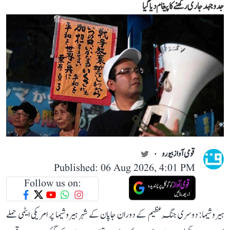
جدوجہد جاری رکھنے کا پیغام دیا گیا
قومی آواز بیورو
Published: 06 Aug 2026, 4:01 PM
Follow us on:
ہیروشیما: دوسری جنگِ عظیم کے دوران جاپان کے شہر ہیروشیما پر امریکی ایٹمی حملے