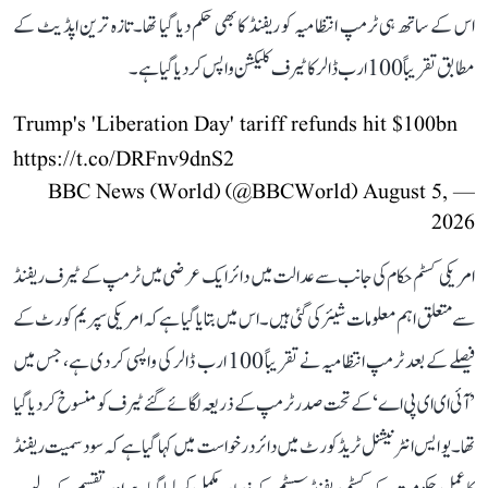
اس کے ساتھ ہی ٹرمپ انتظامیہ کو ریفنڈ کا بھی حکم دیا گیا تھا۔ تازہ ترین اپڈیٹ کے
مطابق تقریباً 100 ارب ڈالر کا ٹیرف کلیکشن واپس کر دیا گیا ہے۔
Trump's 'Liberation Day' tariff refunds hit $100bn
https://t.co/DRFnv9dnS2
August 5,
— BBC News (World) (@BBCWorld)
2026
امریکی کسٹم حکام کی جانب سے عدالت میں دائر ایک عرضی میں ٹرمپ کے ٹیرف ریفنڈ
سے متعلق اہم معلومات شیئر کی گئی ہیں۔ اس میں بتایا گیا ہے کہ امریکی سپریم کورٹ کے
فیصلے کے بعد ٹرمپ انتظامیہ نے تقریباً 100 ارب ڈالر کی واپسی کر دی ہے، جس میں
’آئی ای ای پی اے‘ کے تحت صدر ٹرمپ کے ذریعہ لگائے گئے ٹیرف کو منسوخ کر دیا گیا
تھا۔ یو ایس انٹرنیشنل ٹریڈ کورٹ میں دائر درخواست میں کہا گیا ہے کہ سود سمیت ریفنڈ