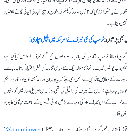
داروں سے درآمدات پر بھاری ٹیرف لگا کر اپنے دائرہ اختیار کی خلاف ورزی کی تھی۔
ججوں نے یہ نتیجہ اخذ کیا کہ قانون صدر کو یکطرفہ طور پر وسیع تجارتی ڈیوٹی لگانے کا اختیار
نہیں دیتا ہے۔
یہ بھی پڑھیں :
ٹرمپ کی نئی ٹیرف نے امریکہ میں ہلچل مچا دی!
اگرچہ ڈونالڈ ٹرمپ انتظامیہ کی جانب سے وصول کیے گئے ٹیرف کو واپس کیا گیا ہے،
لیکن اب یو ایس ٹیرف ریفنڈ کا مسئلہ ایک نئے سیاسی تنازعہ کی شکل اختیار کرتا جا رہا ہے۔
رپورٹ کے مطابق ناقدین نے دلیل دی ہے کہ یہ پیسہ ان درآمد کنندگان اور کارپوریشنز
کو لوٹایا جا رہا ہے جنہوں نے ٹیرف کی ادائیگی کی تھی، نہ کہ ان امریکی صارفین کو جنہوں
نے ٹرمپ کے اس ٹیرف وار کی وجہ سے بڑھی ہوئی قیمتوں کے باعث مہنگائی کا بوجھ
اٹھایا تھا۔
قومی آواز اب ٹیلی گرام پر بھی دستیاب ہے۔ ہمارے چینل (
qaumiawaz@
)