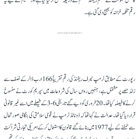
کا عمل حکومت کے کسٹم ریفنڈ سسٹم کے ذریعہ مکمل کر لیا گیا ہے اور تقسیم کے لیے یہ
رقم محکمہ خزانہ کو بھیج دی گئی ہے۔
ADVERTISEMENT
رپورٹ کے مطابق ٹرمپ ٹیرف ریفنڈ کی رقم تقریباً 166 ارب ڈالر کے نصف سے
زائد حصے پر مشتمل ہے، جنہیں رواں سال کی شروعات میں سپریم کورٹ نے منسوخ
کرنے کا فیصلہ کیا تھا۔ 20 فروری کو دیے گئے تاریخی 6-3 کے فیصلے میں اسے غیر قانونی
قرار دیا گیا تھا۔ عدالت نے کہا تھا کہ ڈونالڈ ٹرمپ نے قومی سلامتی کی ہنگامی صورتحال
سے نمٹنے کے لیے 1977 میں بنائے گئے قانون کا استعمال کر کے امریکی تجارتی شراکت