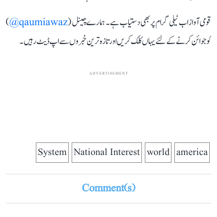
قومی آواز اب ٹیلی گرام پر بھی دستیاب ہے۔ ہمارے چینل (
qaumiawaz@
)
کو جوائن کرنے کے لئے یہاں کلک کریں اور تازہ ترین خبروں سے اپ ڈیٹ رہیں۔
ADVERTISEMENT
System
National Interest
world
america
Comment(s)