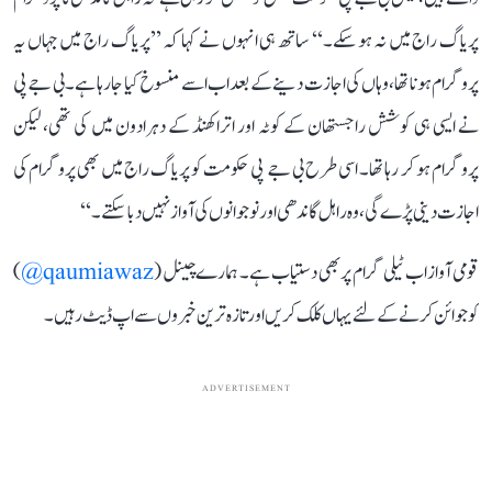
پریاگ راج میں نہ ہو سکے۔‘‘ ساتھ ہی انہوں نے کہا کہ ’’پریاگ راج میں جہاں یہ
پروگرام ہونا تھا، وہاں کی اجازت دینے کے بعد اب اسے منسوخ کیا جا رہا ہے۔ بی جے پی
نے ایسی ہی کوشش راجستھان کے کوٹہ اور اتراکھنڈ کے دہرادون میں کی تھی، لیکن
پروگرام ہو کر رہا تھا۔ اسی طرح بی جے پی حکومت کو پریاگ راج میں بھی پروگرام کی
اجازت دینی پڑے گی، وہ راہل گاندھی اور نوجوانوں کی آواز نہیں دبا سکتے۔‘‘
قومی آواز اب ٹیلی گرام پر بھی دستیاب ہے۔ ہمارے چینل (
qaumiawaz@
)
کو جوائن کرنے کے لئے یہاں کلک کریں اور تازہ ترین خبروں سے اپ ڈیٹ رہیں۔
ADVERTISEMENT