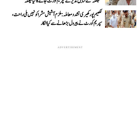
’تہلکہ‘ کے سابق مدیر نے سپریم کورٹ جانے کا کیا فیصلہ
لکھیم پور کھیری تشدد معاملہ: ملزم آشیش مشرا کو نہیں ملی راحت،
سپریم کورٹ نے پیرول بڑھانے سے کیا انکار
ADVERTISEMENT