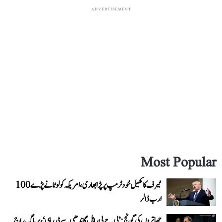
ADVERTISEMENT
Most Popular
ٹیرف کا کھیل خود ٹرمپ پر پڑا بھاری، امریکہ کو لوٹانے پڑے 100
ارب ڈالر
چھاتروں کی گونج: ’بی جے پی راہل گاندھی سے ڈر رہی‘، پریاگ راج