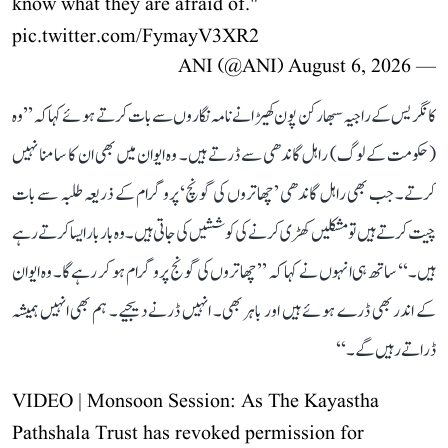
know what they are afraid of."
pic.twitter.com/FymayV3XR2
August 6, 2026
— ANI (@ANI)
کانگریس کے راجیہ سبھا رکن پون کھیڑا نے نامہ نگاروں سے بات کرتے ہوئے کہا کہ ’’وہ
(حکومت کے لوگ) راہل گاندھی سے ڈرتے ہیں۔ وہ ایوان میں بھی ان کا سامنا نہیں
کرتے۔ جب بھی راہل گاندھی ’چھاتروں کی گونچ‘ پروگرام کے ذریعہ طلبہ سے بات
چیت کرتے ہیں تو مشکلیں کھڑی کرنے کی کوششیں کی جاتی ہیں۔ وہ بار بار ایسا کرتے رہے
ہیں۔‘‘ ساتھ ہی انہوں نے کہا کہ ’’چھاتروں کی گونج پروگرام ہو کر رہے گا۔ وہ ایوان
کے اندر بھی ڈرے ہوئے ہیں اور باہر بھی۔ انہیں ڈرنے دیجیے۔ ہم بھی انہیں ہمیشہ
ڈراتے رہیں گے۔‘‘
VIDEO | Monsoon Session: As The Kayastha
Pathshala Trust has revoked permission for