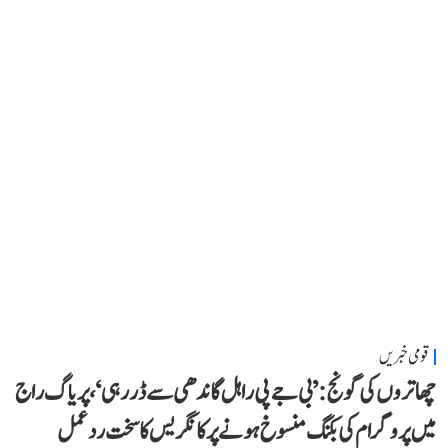
قومی خبریں
چھاتروں کی گونج: ’بی جے پی راہل گاندھی سے ڈر رہی‘، پریاگ راج
میں پروگرام کی بکنگ منسوخ ہونے پر کانگریس کا سخت ردعمل