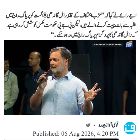
اجے رائے نے کہا کہ ’’حزب اختلاف کے قائد راہل گاندھی 8 اگست کو پریاگ راج میں
طلبہ سے بات چیت کرنے والے ہیں، لیکن بی جے پی حکومت مکمل کوشش کر رہی ہے
کہ راہل گاندھی کا پروگرام پریاگ راج میں نہ ہو سکے۔‘‘
قومی آواز بیورو
Published: 06 Aug 2026, 4:20 PM