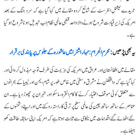
جریدے نیشنل انٹرسٹ کے شائع کردہ مقالے میں کہا گیا ہے کہ سرد جنگ کے بعد
امریکہ کی زیرِ قیادت شروع ہونے والا واحد قطبی عالمی نظام اب تبدیل ہونا شروع ہو گیا
ہے۔
یہ بھی پڑھیں :
محرم الحرام :مہاراشٹرا میں عاشورہ کے جلوس پر پابندی برقرار
مقالے میں افغانستان اور عراق میں امریکہ کی ہزیمت کی طرف توجہ مبذول کروائی اور
کہا گیا ہے کہ واشنگٹن نے مشرق وسطیٰ میں خاص طور پر شام، یمن اور لیبیا کے بحرانوں
سے متعلق کوئی موقف اختیار کرنے کا کام انقرہ، ماسکو اور تہران پر چھوڑ دیا ہے۔ ان
عناصر کے ساتھ ساتھ چین کی عالمی سطح پر ترقی کا راستہ روکنے میں اور اپنے دشمنوں کے
لئے اٹھائے گئے اقدامات میں ناکامی سے ثابت ہوتا ہے کہ امریکہ اپنی سابقہ طاقت کھو
بیٹھا ہے۔