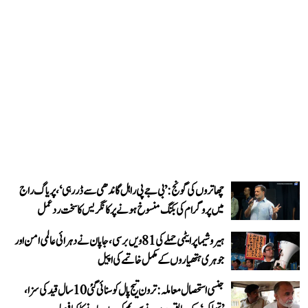
چھاتروں کی گونج: ’بی جے پی راہل گاندھی سے ڈر رہی‘، پریاگ راج
میں پروگرام کی بکنگ منسوخ ہونے پر کانگریس کا سخت ردعمل
ہیروشیما پر ایٹمی حملے کی 81ویں برسی، جاپان نے دہرائی عالمی امن اور
جوہری ہتھیاروں کے مکمل خاتمے کی اپیل
جنسی استحصال معاملہ: ترون تیج پال کو سنائی گئی 10 سال قید کی سزا،