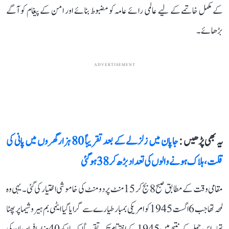
کے مکمل خاتمے کے لیے عالمی رائے عامہ کو مضبوط بنائے اور امن کے پیغام کو آگے
بڑھائے۔
ADVERTISEMENT
یہ بھی پڑھیں :
جاپان میں زلزلے کے بعد تقریباً 80 ہزار گھروں میں پانی کی
قلت، ہلاک ہونے والوں کی تعداد بڑھ کر 38 ہو گئی
مقامی وقت کے مطابق صبح 8 بج کر 15 منٹ پر دو منٹ کی خاموشی اختیار کی گئی۔ یہی وہ
لمحہ تھا جب 6 اگست 1945 کو امریکی بمبار طیارے سے گرایا گیا ایٹمی بم ہیروشیما پر پھٹا