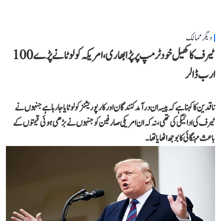
دیگر ممالک
ٹیرف کا کھیل خود ٹرمپ پر پڑا بھاری، امریکہ کو لوٹانے پڑے 100
ارب ڈالر
ناقدین کا کہنا ہے کہ پیسہ ان درآمد کنندگان اور کارپوریشنز کو لوٹایا جا رہا ہے جنہوں نے
ٹیرف کی ادائیگی کی تھی، نہ کہ ان امریکی صارفین کو جنہوں نے بڑھی ہوئی قیمتوں کے
باعث مہنگائی کا بوجھ اٹھایا تھا۔