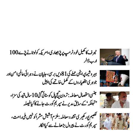
ٹیرف کا کھیل خود ٹرمپ پر پڑا بھاری، امریکہ کو لوٹانے پڑے 100
ارب ڈالر
ہیروشیما پر ایٹمی حملے کی 81ویں برسی، جاپان نے دہرائی عالمی امن اور
جوہری ہتھیاروں کے مکمل خاتمے کی اپیل
جنسی استحصال معاملہ: ترون تیج پال کو سنائی گئی 10 سال قید کی سزا،
’تہلکہ‘ کے سابق مدیر نے سپریم کورٹ جانے کا کیا فیصلہ
لکھیم پور کھیری تشدد معاملہ: ملزم آشیش مشرا کو نہیں ملی راحت،
سپریم کورٹ نے پیرول بڑھانے سے کیا انکار