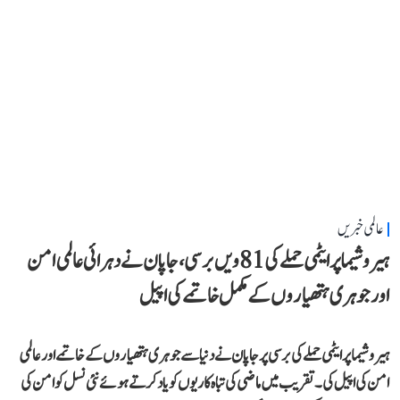
عالمی خبریں
ہیروشیما پر ایٹمی حملے کی 81ویں برسی، جاپان نے دہرائی عالمی امن
اور جوہری ہتھیاروں کے مکمل خاتمے کی اپیل
ہیروشیما پر ایٹمی حملے کی برسی پر جاپان نے دنیا سے جوہری ہتھیاروں کے خاتمے اور عالمی
امن کی اپیل کی۔ تقریب میں ماضی کی تباہ کاریوں کو یاد کرتے ہوئے نئی نسل کو امن کی