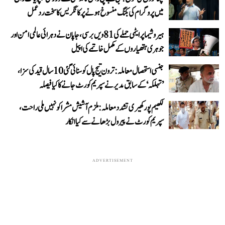
میں پروگرام کی بکنگ منسوخ ہونے پر کانگریس کا سخت ردعمل
ہیروشیما پر ایٹمی حملے کی 81ویں برسی، جاپان نے دہرائی عالمی امن اور
جوہری ہتھیاروں کے مکمل خاتمے کی اپیل
جنسی استحصال معاملہ: ترون تیج پال کو سنائی گئی 10 سال قید کی سزا،
’تہلکہ‘ کے سابق مدیر نے سپریم کورٹ جانے کا کیا فیصلہ
لکھیم پور کھیری تشدد معاملہ: ملزم آشیش مشرا کو نہیں ملی راحت،
سپریم کورٹ نے پیرول بڑھانے سے کیا انکار
ADVERTISEMENT