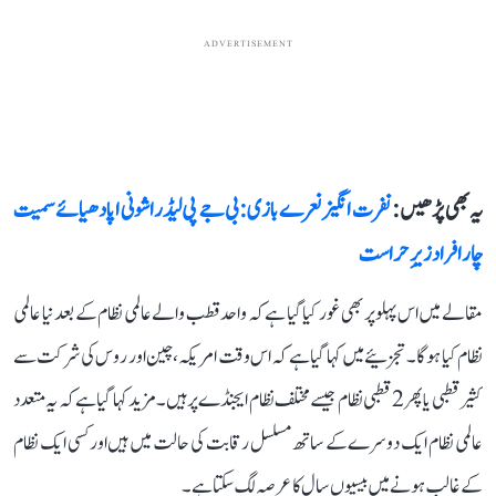
ADVERTISEMENT
یہ بھی پڑھیں :
نفرت انگیز نعرے بازی: بی جے پی لیڈر اشونی اپادھیائے سمیت
چار افراد زیرِ حراست
مقالے میں اس پہلو پر بھی غور کیا گیا ہے کہ واحد قطب والے عالمی نظام کے بعد نیا عالمی
نظام کیا ہو گا۔ تجزئیے میں کہا گیا ہے کہ اس وقت امریکہ، چین اور روس کی شرکت سے
کثیر قطبی یا پھر 2 قطبی نظام جیسے مختلف نظام ایجنڈے پر ہیں۔ مزید کہا گیا ہے کہ یہ متعدد
عالمی نظام ایک دوسرے کے ساتھ مسلسل رقابت کی حالت میں ہیں اور کسی ایک نظام
کے غالب ہونے میں بیسیوں سال کا عرصہ لگ سکتا ہے۔