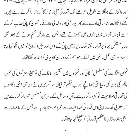
قدرتی مناظر بھی بتدریج کمزور ہوتے جا رہے ہیں جو خود اس دریا کو جنم دیتے ہیں۔ کوڈاگو
اور وائناڈ کے جنگلات طویل عرصے تک قدرتی آبی ذخائر کا کردار ادا کرتے رہے ہیں۔
گھنے جنگلات، نامیاتی مادے سے بھرپور مٹی اور دلدلی علاقے مانسون کا پانی جذب کر کے
اسے آہستہ آہستہ ندی نالوں میں چھوڑتے تھے، جس سے بارش ختم ہونے کے بعد بھی
دریا مستقل بہاؤ برقرار رکھتا تھا۔ زیرزمین پانی کے اس تدریجی اخراج کو بیس فلو کہا جاتا
ہے، اور یہی عمل ماضی میں خشک موسم کے دوران کاویری کو زندہ رکھتا تھا۔
لیکن جنگلات کی مسلسل کٹائی اور ٹکڑوں میں تقسیم، باغات کی توسیع، سڑکوں کی تعمیر،
پتھر کی کان کنی، سیاحتی ڈھانچے اور بے ہنگم ترقیاتی سرگرمیوں نے ان آبی ذخیرہ گاہوں
کی قدرتی صلاحیت کو کمزور کر دیا ہے۔ آبی وسائل کے ماہرین مسلسل خبردار کر رہے ہیں
کہ مغربی گھاٹ اپنی اس قدرتی صلاحیت سے محروم ہوتا جا رہا ہے جس کے باعث اسے
کبھی ہندوستان کا عظیم قدرتی ’اسفنج‘ کہا جاتا تھا۔