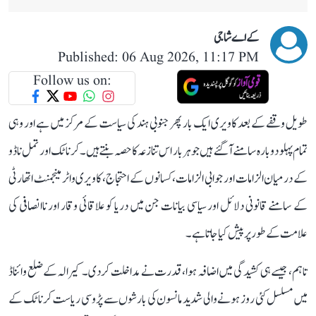
کے اے شاجی
Published: 06 Aug 2026, 11:17 PM
Follow us on:
طویل وقفے کے بعد کاویری ایک بار پھر جنوبی ہند کی سیاست کے مرکز میں ہے اور وہی
تمام پہلو دوبارہ سامنے آ گئے ہیں جو ہر بار اس تنازعہ کا حصہ بنتے ہیں۔ کرناٹک اور تمل ناڈو
کے درمیان الزامات اور جوابی الزامات، کسانوں کے احتجاج، کاویری واٹر مینجمنٹ اتھارٹی
کے سامنے قانونی دلائل اور سیاسی بیانات جن میں دریا کو علاقائی وقار اور ناانصافی کی
علامت کے طور پر پیش کیا جاتا ہے۔
تاہم، جیسے ہی کشیدگی میں اضافہ ہوا، قدرت نے مداخلت کر دی۔ کیرالہ کے ضلع وائناڈ
میں مسلسل کئی روز ہونے والی شدید مانسون کی بارشوں سے پڑوسی ریاست کرناٹک کے