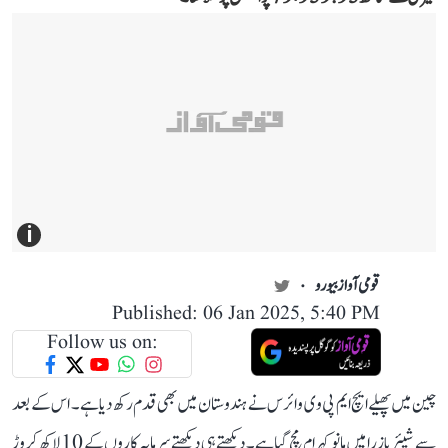
i
قومی آواز بیورو
Published: 06 Jan 2025, 5:40 PM
Follow us on:
چین میں پھیلے ایچ ایم پی وی وائرس نے ہندوستان میں بھی قدم رکھ دیا ہے۔ اس کے بعد
سے شیئر بازرا میں مانو کہرام مچ گیا ہے۔ دیکھتے ہی دیکھتے سرمایہ کاروں کے 10 لاکھ کروڑ