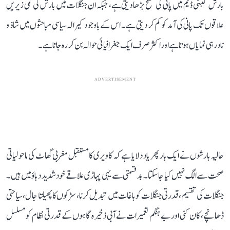
بارش کبنی ڈیم میں پانی کی سطح بڑھا دیتی ہے، جبکہ ان جنگلات میں بارش کی کمی زیریں
علاقوں تک پانی کی آمد کو کم کر دیتی ہے۔ اس کے باوجود کیرالہ سیاسی مباحثوں میں شاذ و
نادر ہی نمایاں ہوتا ہے اور اکثر صرف ایک جغرافیائی حوالہ بن کر رہ جاتا ہے۔
ADVERTISEMENT
حالیہ بارشوں نے ایک بار پھر یاد دلایا ہے کہ کاویری کا مستقبل مغربی گھاٹ کی ماحولیاتی
صحت سے الگ نہیں کیا جا سکتا۔ بدقسمتی سے یہی پہاڑی علاقے خود شدید دباؤ میں ہیں۔
جنگلات کی تقسیم، قدرتی جنگلات کو باغات میں تبدیل کرنا، سڑکوں کا پھیلتا جال، سیاحتی
ڈھانچے، کان کنی اور بے ہنگم تعمیرات نے آبی ذخیرہ گاہوں کے قدرتی نظام کو مسلسل