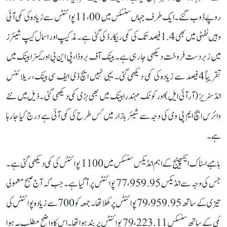
روپے ڈوب گئے۔ ایک طرف جہاں سنسکس میں 11،00 پوائنٹس سے زیادہ کی کمی آئی
وہیں نفٹی میں بھی 1.4 فیصد تک کی کمی ریکارڈ کی گئی ہے۔ مڈ کیپ اور اسمال کیپ شیئرز
میں زبردست فروخت دیکھی جا رہی ہے۔ بینک آف بروڈا، پی این بی اور کینرا بینک میں
تقریباً 4 فیصد سے زیادہ کی کمی دیکھی گئی۔ یہی نہیں ایچ ڈی ایف سی بینک، ریلائنس
انڈسٹریز (آر آئی ایل) اور کوٹک مہندرا بینک میں بھی بڑی کمی دیکھی گئی۔ ذیل میں نئے
وائرس ایچ ایم پی وی کی وجہ سے شیئر بازار میں کس طرح کی کمی آئی ہے درج کیا جا رہا
ہے۔
بامبے اسٹاک ایکسچینج کے اہم انڈیکس سنسکس میں 1100 پوائنٹس کی کمی دیکھی گئی ہے۔
جس کی وجہ سے انڈیکس 77،959.95 پوائنٹس پر آ گیا ہے۔ جب کہ آج صبح معمولی
تیزی کے ساتھ 79،959.95 پوائنٹس پر کھلا تھا۔ جمعہ کو 700 سے زیادہ پوائنٹس کی
کمی کے ساتھ سنسکس 79،223.11 پوائنٹس پر بند ہوا تھا۔ اس کا واضح مطلب یہ ہوا