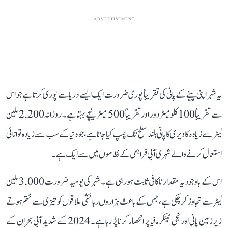
ADVERTISEMENT
یہ شہر اپنی پینے کے پانی کی تقریباً پوری ضرورت ایک ایسے دریا سے پوری کرتا ہے جو اس
سے تقریباً 100 کلومیٹر دور اور تقریباً 500 میٹر نیچے بہتا ہے۔ روزانہ 2,200 ملین
لیٹر سے زیادہ کاویری کا پانی بلند سطح تک پمپ کیا جاتا ہے، جو دنیا کے سب سے زیادہ توانائی
استعمال کرنے والے شہری آبی فراہمی کے نظاموں میں سے ایک ہے۔
اس کے باوجود یہ مقدار ناکافی ثابت ہو رہی ہے۔ شہر کی یومیہ ضرورت 3,000 ملین
لیٹر سے تجاوز کر چکی ہے، جس کے باعث ہزاروں رہائشی علاقوں کو تیزی سے ختم ہوتے
زیرزمین پانی اور نجی ٹینکر مافیا پر انحصار کرنا پڑ رہا ہے۔ 2024 کے شدید آبی بحران کے