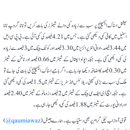
نیشنل اسٹاک ایکسچینج پر سب سے زیادہ کمی والے شیئرز کی بات کریں تو ٹاٹا گروپ ٹاٹا
اسٹیل میں کافی کمی دیکھی گئی ہے۔ جس میں 4.21 فیصد کی کمی آئی ہے۔ بی پی سی ایل
میں 3.44 فیصد، ادانی انٹرپرائزیز میں 3.30 فیصد اور کوٹک بینک میں 3 فیصد سے زیادہ
کی کمی دیکھی گئی ہے۔ جبکہ اپولو اسپتال کے شیئر میں 0.66 فیصد اور ٹائٹن کے شیئر
میں 0.30 فیصد کا اضافہ دیکھا جا رہا ہے۔ اگر بامبے اسٹاک ایکسچینج کی بات کی جائے تو
ملک کی سب سے بڑی کمپنی ریلائنس انڈسٹریز کے شیئر میں 1.5 فیصد کی کمی دیکھی گئی
ہے۔ جبکہ ایچ ڈی ایف سی بینک کے شیئر میں 2 فیصد، زوماٹو کے شیئر میں 2.40 فیصد
اور ادانی پورٹ کے شیئر میں 1.88 فیصد کی کمی دیکھی جا رہی ہے۔
قومی آواز اب ٹیلی گرام پر بھی دستیاب ہے۔ ہمارے چینل (
qaumiawaz@
)