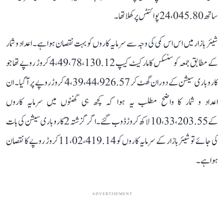
ساتھ 24،045.80 پوائنٹس پر کھلا تھا۔
شیئر بازار میں اس اس کمی کی وجہ سے سرمایہ کاروں کو بہت نقصان ہوا ہے۔ اعداد و شمار
کے مطابق جمعہ کو سنسکس کا مارکیٹ کیپ 4،49،78،130.12 کروڑ روپے تھا جو
کاروباری سیشن کے دوران گھٹ کر 4،39،44،926.57 کروڑ روپے پر آ گیا۔ ان
اعداد و شمار کا واضح مطلب یہ ہوا کہ کچھ ہی گھنٹوں میں سرمایہ کاروں
کے 10،33،203.55 لاکھ کروڑ ڈوب گئے۔ اگر گزشتہ 2 کاروباری سیشن کی بات
کی جائے تو شیئر بازار کے سرمایہ کاروں کو 11،02،419.14 کروڑ روپے کا نقصان
ہوا ہے۔
ADVERTISEMENT