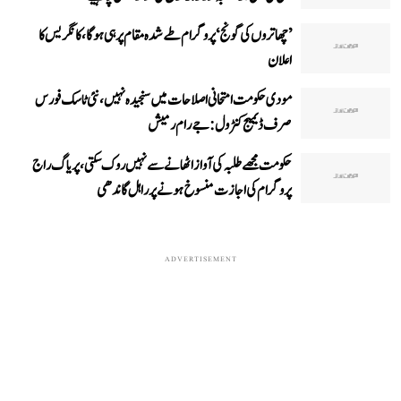
’چھاتروں کی گونج‘ پروگرام طے شدہ مقام پر ہی ہوگا، کانگریس کا
اعلان
مودی حکومت امتحانی اصلاحات میں سنجیدہ نہیں، نئی ٹاسک فورس
صرف ڈیمیج کنٹرول: جے رام رمیش
حکومت مجھے طلبہ کی آواز اٹھانے سے نہیں روک سکتی، پریاگ راج
پروگرام کی اجازت منسوخ ہونے پر راہل گاندھی
ADVERTISEMENT