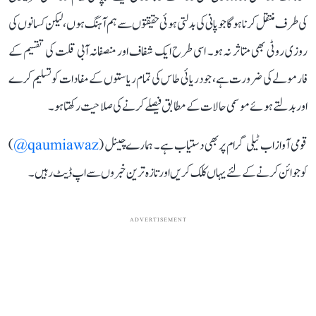
کی طرف منتقل کرنا ہوگا جو پانی کی بدلتی ہوئی حقیقتوں سے ہم آہنگ ہوں، لیکن کسانوں کی
روزی روٹی بھی متاثر نہ ہو۔ اسی طرح ایک شفاف اور منصفانہ آبی قلت کی تقسیم کے
فارمولے کی ضرورت ہے، جو دریائی طاس کی تمام ریاستوں کے مفادات کو تسلیم کرے
اور بدلتے ہوئے موسمی حالات کے مطابق فیصلے کرنے کی صلاحیت رکھتا ہو۔
قومی آواز اب ٹیلی گرام پر بھی دستیاب ہے۔ ہمارے چینل (
qaumiawaz@
)
کو جوائن کرنے کے لئے یہاں کلک کریں اور تازہ ترین خبروں سے اپ ڈیٹ رہیں۔
ADVERTISEMENT