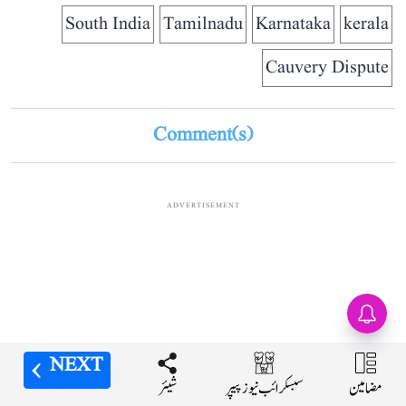
South India
Tamilnadu
Karnataka
kerala
Cauvery Dispute
Comment(s)
ADVERTISEMENT
NEXT
NEXT
مضامین
مضامین
شیئر
شیئر
سبسکرائب نیوز پیپر
سبسکرائب نیوز پیپر