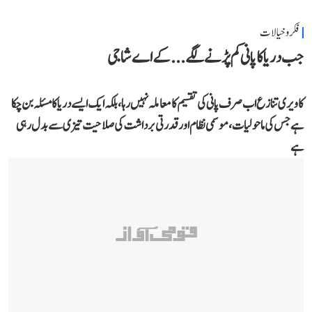
فکر و خیالات
جب دریا کا پانی کم پڑنے لگے...کے اے شاجی
کاویری تنازع اب صرف پانی کی تقسیم کا معاملہ نہیں رہا، بلکہ ایک ایسے دریا کا مسئلہ بن چکا
ہے جس کی ماحولیات، موسمی نظام اور قدرتی برداشت کی صلاحیت تیزی سے بدل رہی
ہے