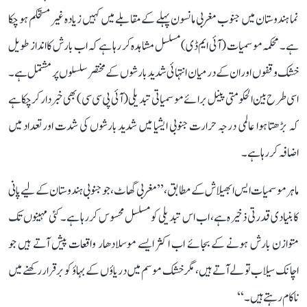
نما ہندوستان میں جنوب مغربی مانسون پہلے کے مقابلے میں کہیں زیادہ غیر مستحکم ہو چکا
ہے۔ محکمہ موسمیات (آئی ایم ڈی) مسلسل مشاہدہ کر رہا ہے کہ اب بارش کا انداز طویل
خشک وقفوں اور ان کے درمیان انتہائی شدید بارشوں کے مختصر سلسلوں پر مشتمل ہے۔
اسی طرح بین الحکومتی پینل برائے موسمیاتی تبدیلی (آئی پی سی سی) بھی خبردار کر چکا ہے
کہ بڑھتا ہوا عالمی درجہ حرارت جنوبی ایشیا میں شدید بارشوں کی شدت اور تعداد میں
اضافہ کر رہا ہے۔
ماہر موسمیات ایس ابھیلاش کے مطابق، ’’مغربی گھاٹ، جو جنوبی ہندوستان کے لیے پانی
کا بنیادی قدرتی ذخیرہ ہے، اب اس تبدیلی کو مسلسل محسوس کر رہا ہے۔ کئی مہینوں تک
متوازن بارش ہونے کے بجائے اب اکثر ایسے موسلادھار واقعات پیش آتے ہیں جو
اچانک سیلاب تو لے آتے ہیں، مگر خشک موسم میں دریاؤں کے بہاؤ کو برقرار رکھنے میں
ناکام رہتے ہیں۔‘‘