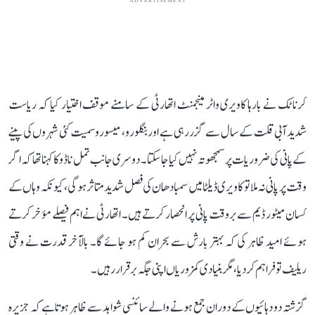
ADVERTISEMENT
کرناٹک نے بارہا کاویری واٹر مینجمنٹ اتھارٹی کے سامنے موقف اختیار کیا کہ ریاست
شدید آبی قلت کے سال سے گزر رہی ہے اور بنگلورو، میسورو سمیت کئی شہروں کی پینے
کے پانی کی ضروریات پر سمجھوتہ نہیں کیا جا سکتا۔ دوسری جانب تمل ناڈو کا کہنا تھا کہ اگر
وقت پر پانی نہ ملا تو کاویری ڈیلٹا میں سمبا دھان کی فصل شدید متاثر ہوگی، کیونکہ وہاں کے
کسان میٹور ڈیم سے بروقت پانی پر انحصار کرتے ہیں۔ اتھارٹی نے اہم فیصلے مؤخر کرتے
ہوئے امید ظاہر کی کہ بہتر بارش سے بحران کم ہو جائے گا۔ بالآخر قدرت نے وقتی
ریلیف تو فراہم کر دیا، مگر بنیادی کمزوریاں اپنی جگہ برقرار رہیں۔
گزشتہ دو دہائیوں کے دوران جمع ہونے والے سائنسی شواہد سے ظاہر ہوتا ہے کہ جزیرہ