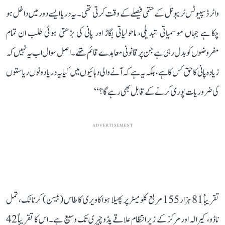
واٹر ڈسپیوٹس ٹریبونل کے حتمی فیصلے کے وقت کرتی تھی۔ یہ دریا ایسے دور میں داخل ہو
چکا ہے جہاں موسمیاتی تبدیلی، ماحولیاتی بگاڑ اور پانی کی بڑھتی ہوئی طلب ان تمام
مفروضوں کو بدل رہی ہے جن پر قانونی معاہدے قائم تھے۔ اصل سوال اب یہ نہیں کہ
زیادہ پانی کا حق کس کا ہے، بلکہ یہ ہے کہ آنے والی دہائیوں میں کیا یہ دریا دونوں ریاستوں
کی ضروریات پوری کرنے کے قابل بھی رہے گا؟‘‘
ADVERTISEMENT
تقریباً 81 ہزار 155 مربع کلومیٹر پر پھیلا ہوا کاویری کا طاس (بیسن) کرناٹک، تمل
ناڈو، کیرالہ اور مرکز کے زیر انتظام علاقے پڈوچیری تک وسیع ہے۔ اس کا تقریباً 42