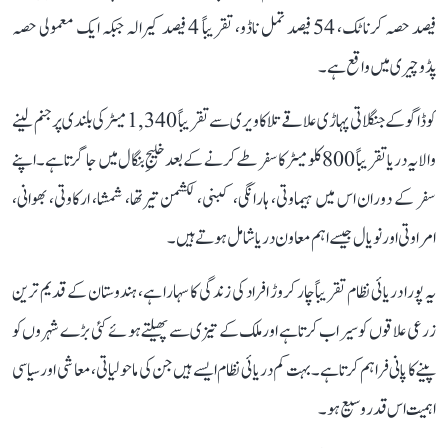
فیصد حصہ کرناٹک، 54 فیصد تمل ناڈو، تقریباً 4 فیصد کیرالہ جبکہ ایک معمولی حصہ
پڈوچیری میں واقع ہے۔
کوڈاگو کے جنگلاتی پہاڑی علاقے تلاکاویری سے تقریباً 1,340 میٹر کی بلندی پر جنم لینے
والا یہ دریا تقریباً 800 کلومیٹر کا سفر طے کرنے کے بعد خلیجِ بنگال میں جا گرتا ہے۔ اپنے
سفر کے دوران اس میں ہیماوتی، ہارانگی، کبنی، لکشمن تیرتھا، شمشا، ارکاوتی، بھوانی،
امراوتی اور نویال جیسے اہم معاون دریا شامل ہوتے ہیں۔
یہ پورا دریائی نظام تقریباً چار کروڑ افراد کی زندگی کا سہارا ہے، ہندوستان کے قدیم ترین
زرعی علاقوں کو سیراب کرتا ہے اور ملک کے تیزی سے پھیلتے ہوئے کئی بڑے شہروں کو
پینے کا پانی فراہم کرتا ہے۔ بہت کم دریائی نظام ایسے ہیں جن کی ماحولیاتی، معاشی اور سیاسی
اہمیت اس قدر وسیع ہو۔