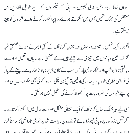
دوران خشک بورویل، خالی جھیلیں اور پانی کے ٹینکروں کے لیے طویل قطاریں اس
مستقبل کی جھلک تھیں جس میں سکڑتے ہوئے دریا پر انحصار کرنے والے شہروں کو جینا
پڑ سکتا ہے۔
بنگلورو اکیلا نہیں۔ میسورو، منڈیا اور جنوبی کرناٹک کے کئی ابھرتے ہوئے صنعتی شہر
گزشتہ تین دہائیوں میں تیزی سے پھیلے ہیں۔ نئے صنعتی راہداریاں، تعلیمی ادارے،
رہائشی ٹاؤن شپ اور ٹیکنالوجی پارکس سب نے کاویری پر دباؤ بڑھا دیا ہے۔ پینے کے پانی
کی فراہمی فطری طور پر ریاست کی اولین ترجیح بن چکی ہے اور کوئی بھی حکومت سیاسی طور
پر اپنے شہروں کی ضروریات پر سمجھوتہ کرنے کی متحمل نہیں ہو سکتی۔
اسی لیے ہر خشک سال کرناٹک کو ایک انتہائی مشکل صورت حال میں لا کھڑا کرتا ہے۔
اگر تمل ناڈو کو زیادہ پانی چھوڑا جائے تو اندرونِ ریاست شدید عوامی ناراضی کا سامنا کرنا
پڑتا ہے، اور اگر زیادہ پانی روک لیا جائے تو قانونی چارہ جوئی اور نچلے علاقوں سے سیاسی