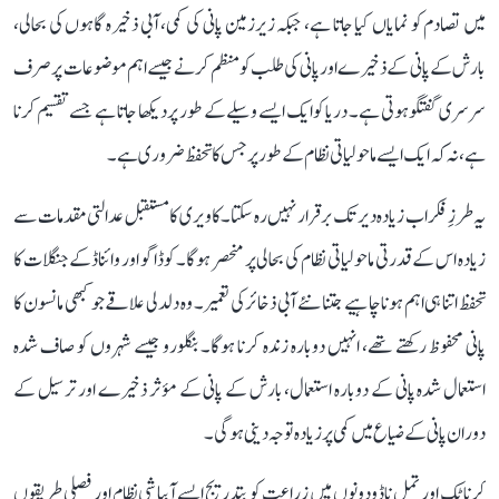
میں تصادم کو نمایاں کیا جاتا ہے، جبکہ زیرزمین پانی کی کمی، آبی ذخیرہ گاہوں کی بحالی،
بارش کے پانی کے ذخیرے اور پانی کی طلب کو منظم کرنے جیسے اہم موضوعات پر صرف
سرسری گفتگو ہوتی ہے۔ دریا کو ایک ایسے وسیلے کے طور پر دیکھا جاتا ہے جسے تقسیم کرنا
ہے، نہ کہ ایک ایسے ماحولیاتی نظام کے طور پر جس کا تحفظ ضروری ہے۔
یہ طرزِ فکر اب زیادہ دیر تک برقرار نہیں رہ سکتا۔ کاویری کا مستقبل عدالتی مقدمات سے
زیادہ اس کے قدرتی ماحولیاتی نظام کی بحالی پر منحصر ہوگا۔ کوڈاگو اور وائناڈ کے جنگلات کا
تحفظ اتنا ہی اہم ہونا چاہیے جتنا نئے آبی ذخائر کی تعمیر۔ وہ دلدلی علاقے جو کبھی مانسون کا
پانی محفوظ رکھتے تھے، انہیں دوبارہ زندہ کرنا ہوگا۔ بنگلورو جیسے شہروں کو صاف شدہ
استعمال شدہ پانی کے دوبارہ استعمال، بارش کے پانی کے مؤثر ذخیرے اور ترسیل کے
دوران پانی کے ضیاع میں کمی پر زیادہ توجہ دینی ہوگی۔
کرناٹک اور تمل ناڈو دونوں میں زراعت کو بتدریج ایسے آبپاشی نظام اور فصلی طریقوں