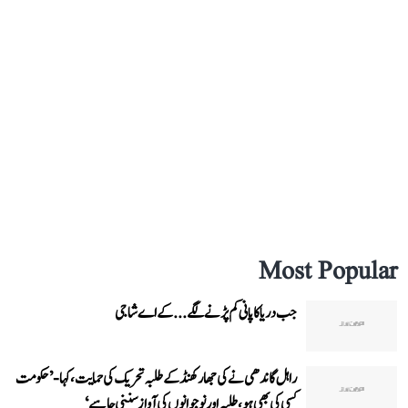
Most Popular
جب دریا کا پانی کم پڑنے لگے...کے اے شاجی
راہل گاندھی نے کی جھارکھنڈ کے طلبہ تحریک کی حمایت، کہا- ’حکومت
کسی کی بھی ہو، طلبہ اور نوجوانوں کی آواز سننی چاہیے‘