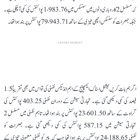
کہ مسلسل 2 کاروباری دنوں میں سنسکس میں 1،983.76 پوائنٹس کی کمی آ چکی ہے۔
جبکہ جمعرات کو سنسکس اچھی تیزی کے ساتھ 79،943.71 پوائنٹس پر بند ہوا تھا۔
ADVERTISEMENT
اگر ہم بات کریں نیشنل اسٹاک ایکسچینج کے اہم انڈیکس نفٹی کی تو اس میں بھی تقریباً 1.5
فیصد کی کمی دیکھی گئی ہے۔ تجارتی سیشن کے دوران نفٹی 403.25 پوائنٹس کی
گراوٹ کے ساتھ 23،601.50 پوائنٹس پر بند ہوا تھا۔ تاہم نفٹی میں مسلسل 2
تجارتی سیشن میں 587.15 پوائنٹس کی کمی دیکھی گئی ہے۔ جمعرات کو
نفٹی 24،188.65 پوائنٹس پر بند ہوا تھا جب کہ پیر کو نفٹی معمولی تیزی کے