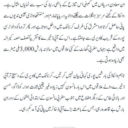
ان معاون دریاؤں میں کبنی اس تنازع کے باہمی ربط کی سب سے نمایاں مثال ہے۔
وائناڈ کے گھنے سرسبز جنگلات سے نکلنے والا یہ دریا پانامارم اور مننتھاواڑی جیسی ندیوں سے
پانی حاصل کرتا ہوا مشرق کی طرف کرناٹک میں داخل ہوتا ہے اور پھر تروماکودالو نرسی
پورہ کے قریب کاویری سے جا ملتا ہے۔ اس کے آبی ذخیرے کا تقریباً نصف حصہ کیرالہ
میں واقع ہے، جہاں مغربی گھاٹ کے کئی علاقوں میں سالانہ بارش 3,000 ملی میٹر سے
بھی زیادہ ہوتی ہے۔
تاہم وائناڈ کی بارشیں پوری کہانی بیان نہیں کرتیں۔ کرناٹک میں کاویری کے وسیع تر آبی
ذخیرے والے علاقوں میں اس بار مانسون کہیں زیادہ غیر یقینی ثابت ہوا۔ کوڈاگو، حسن
اور بالائی طاس کے دیگر اضلاع میں جنوب مغربی مانسون کے ابتدائی ہفتوں کے دوران
بارش بے قاعدہ رہی، جس کے باعث بڑے آبی ذخائر میں پانی کی آمد کم رہی۔