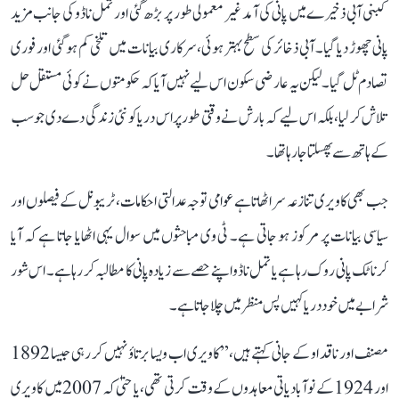
کبنی آبی ذخیرے میں پانی کی آمد غیر معمولی طور پر بڑھ گئی اور تمل ناڈو کی جانب مزید
پانی چھوڑ دیا گیا۔ آبی ذخائر کی سطح بہتر ہوئی، سرکاری بیانات میں تلخی کم ہو گئی اور فوری
تصادم ٹل گیا۔ لیکن یہ عارضی سکون اس لیے نہیں آیا کہ حکومتوں نے کوئی مستقل حل
تلاش کر لیا، بلکہ اس لیے کہ بارش نے وقتی طور پر اس دریا کو نئی زندگی دے دی جو سب
کے ہاتھ سے پھسلتا جا رہا تھا۔
جب بھی کاویری تنازعہ سر اٹھاتا ہے عوامی توجہ عدالتی احکامات، ٹریبونل کے فیصلوں اور
سیاسی بیانات پر مرکوز ہو جاتی ہے۔ ٹی وی مباحثوں میں سوال یہی اٹھایا جاتا ہے کہ آیا
کرناٹک پانی روک رہا ہے یا تمل ناڈو اپنے حصے سے زیادہ پانی کا مطالبہ کر رہا ہے۔ اس شور
شرابے میں خود دریا کہیں پس منظر میں چلا جاتا ہے۔
مصنف اور ناقد او کے جانی کہتے ہیں، ’’کاویری اب ویسا برتاؤ نہیں کر رہی جیسا 1892
اور 1924 کے نوآبادیاتی معاہدوں کے وقت کرتی تھی، یا حتیٰ کہ 2007 میں کاویری