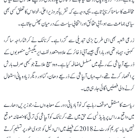
مخالفت کا سامنا کرنا پڑتا ہے۔ یہی وجہ ہے کہ تقریباً ہر وزیر اعلیٰ، خواہ اس کا تعلق کسی بھی
سیاسی جماعت سے ہو، آبی حقائق اور انتخابی سیاست کے درمیان پھنس جاتا ہے۔
زرعی شعبہ بھی اسی طرح بڑی تبدیلی سے گزرا ہے۔ کرناٹک نے کرشنا راجہ ساگر،
کبنی، ہیماوتھی اور ہارانگی جیسے آبی ذخائر کے علاوہ متعدد لفٹ ایریگیشن منصوبوں کے
ذریعے آبپاشی کے رقبے میں مسلسل اضافہ کیا ہے۔ وہ وسیع علاقے جو کبھی صرف بارش
پر انحصار کرتے تھے، اب وہاں آبپاشی کے ذریعے دھان، گنا اور دیگر زیادہ پانی استعمال
کرنے والی فصلیں اگائی جا رہی ہیں۔
ریاست کا مستقل موقف رہا ہے کہ نوآبادیاتی دور کے معاہدوں نے، جو زیریں دھارے
میں واقع مدراس پریذیڈنسی کے حق میں تھے، کرناٹک کو آبپاشی کی ترقی کا منصفانہ موقع
نہیں دیا۔ سپریم کورٹ نے 2018 کے فیصلے میں اس دلیل کو جزوی طور پر تسلیم کرتے