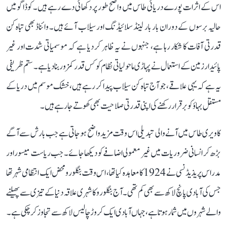
اس کے اثرات پورے دریائی طاس میں واضح طور پر دکھائی دے رہے ہیں۔ کوڈاگو میں
حالیہ برسوں کے دوران بار بار لینڈ سلائیڈنگ اور سیلاب آئے ہیں۔ وائناڈ بھی تباہ کن
قدرتی آفات کا شکار رہا ہے، جنہوں نے یہ ظاہر کر دیا ہے کہ موسمیاتی شدت اور غیر
پائیدار زمین کے استعمال نے پہاڑی ماحولیاتی نظام کو کس قدر کمزور بنا دیا ہے۔ ستم ظریفی
یہ ہے کہ یہی علاقے، جو آج تباہ کن سیلاب پیدا کر رہے ہیں، خشک موسم میں دریا کے
مستقل بہاؤ کو برقرار رکھنے کی اپنی قدرتی صلاحیت بھی کھوتے جا رہے ہیں۔
کاویری طاس میں آنے والی تبدیلی اس وقت مزید واضح ہو جاتی ہے جب بارش سے آگے
بڑھ کر انسانی ضروریات میں غیر معمولی اضافے کو دیکھا جائے۔ جب ریاست میسور اور
مدراس پریذیڈنسی نے 1924 کا معاہدہ کیا تھا، اس وقت بنگلورو محض ایک انتظامی شہر تھا
جس کی آبادی پانچ لاکھ سے بھی کم تھی۔ آج بنگلورو کا شہری علاقہ دنیا کے تیزی سے پھیلنے
والے شہروں میں شمار ہوتا ہے، جہاں آبادی ایک کروڑ چالیس لاکھ سے تجاوز کر چکی ہے۔