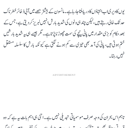
یوں کاویری اب انتہاؤں کا دریا بنتا جا رہا ہے۔ مانسون کے بیشتر حصے میں آبی ذخائر خطرناک
حد تک خالی رہتے ہیں، لیکن چند ہی دنوں کی شدید بارش انہیں لبریز کر دیتی ہے، جس کے
بعد حکام کو بڑی مقدار میں پانی نیچے کی سمت چھوڑنا پڑتا ہے۔ مگر جیسے ہی یہ شدید بارشیں
ختم ہوتی ہیں، پانی کی آمد بھی تیزی سے کم ہونے لگتی ہے کیونکہ بارش کا سلسلہ مستقل
نہیں رہتا۔
ADVERTISEMENT
تاہم اس بحران کی وجہ صرف موسمیاتی تبدیلی نہیں ہے۔ اتنی ہی اہم بات یہ ہے کہ وہ