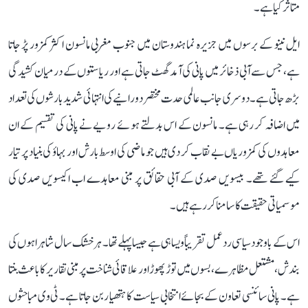
متاثر کیا ہے۔
ایل نینو کے برسوں میں جزیرہ نما ہندوستان میں جنوب مغربی مانسون اکثر کمزور پڑ جاتا
ہے، جس سے آبی ذخائر میں پانی کی آمد گھٹ جاتی ہے اور ریاستوں کے درمیان کشیدگی
بڑھ جاتی ہے۔ دوسری جانب عالمی حدت مختصر دورانیے کی انتہائی شدید بارشوں کی تعداد
میں اضافہ کر رہی ہے۔ مانسون کے اس بدلتے ہوئے رویے نے پانی کی تقسیم کے ان
معاہدوں کی کمزوریاں بے نقاب کر دی ہیں جو ماضی کی اوسط بارش اور بہاؤ کی بنیاد پر تیار
کیے گئے تھے۔ بیسویں صدی کے آبی حقائق پر مبنی معاہدے اب اکیسویں صدی کی
موسمیاتی حقیقت کا سامنا کر رہے ہیں۔
اس کے باوجود سیاسی ردعمل تقریباً ویسا ہی ہے جیسا پہلے تھا۔ ہر خشک سال شاہراہوں کی
بندش، مشتعل مظاہرے، بسوں میں توڑ پھوڑ اور علاقائی شناخت پر مبنی تقاریر کا باعث بنتا
ہے۔ پانی سائنسی تعاون کے بجائے انتخابی سیاست کا ہتھیار بن جاتا ہے۔ ٹی وی مباحثوں