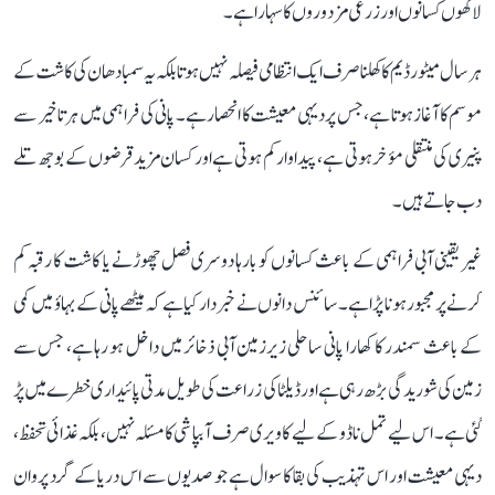
لاکھوں کسانوں اور زرعی مزدوروں کا سہارا ہے۔
ہر سال میٹور ڈیم کا کھلنا صرف ایک انتظامی فیصلہ نہیں ہوتا بلکہ یہ سمبا دھان کی کاشت کے
موسم کا آغاز ہوتا ہے، جس پر دیہی معیشت کا انحصار ہے۔ پانی کی فراہمی میں ہر تاخیر سے
پنیری کی منتقلی مؤخر ہوتی ہے، پیداوار کم ہوتی ہے اور کسان مزید قرضوں کے بوجھ تلے
دب جاتے ہیں۔
غیر یقینی آبی فراہمی کے باعث کسانوں کو بارہا دوسری فصل چھوڑنے یا کاشت کا رقبہ کم
کرنے پر مجبور ہونا پڑا ہے۔ سائنس دانوں نے خبردار کیا ہے کہ میٹھے پانی کے بہاؤ میں کمی
کے باعث سمندر کا کھارا پانی ساحلی زیرزمین آبی ذخائر میں داخل ہو رہا ہے، جس سے
زمین کی شوریدگی بڑھ رہی ہے اور ڈیلٹا کی زراعت کی طویل مدتی پائیداری خطرے میں پڑ
گئی ہے۔ اس لیے تمل ناڈو کے لیے کاویری صرف آبپاشی کا مسئلہ نہیں، بلکہ غذائی تحفظ،
دیہی معیشت اور اس تہذیب کی بقا کا سوال ہے جو صدیوں سے اس دریا کے گرد پروان