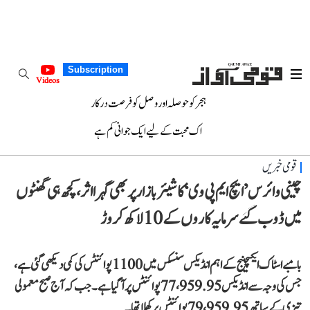
Subscription
Videos
ہجر کو حوصلہ اور وصل کو فرصت درکار
اک محبت کے لیے ایک جوانی کم ہے
قومی خبریں
چینی وائرس ’ایچ ایم پی وی‘ کا شیئر بازار پر بھی گہرا اثر، کچھ ہی گھنٹوں
میں ڈوب گئے سرمایہ کاروں کے 10 لاکھ کروڑ
بامبے اسٹاک ایکسچینج کے اہم انڈیکس سنسکس میں 1100 پوائنٹس کی کمی دیکھی گئی ہے،
جس کی وجہ سے انڈیکس 77،959.95 پوائنٹس پر آ گیا ہے۔ جب کہ آج صبح معمولی
تیزی کے ساتھ 79،959.95 پوائنٹس پر کھلا تھا۔