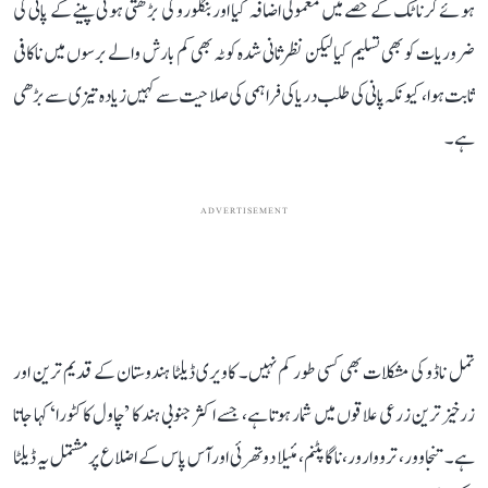
ہوئے کرناٹک کے حصے میں معمولی اضافہ کیا اور بنگلورو کی بڑھتی ہوئی پینے کے پانی کی
ضروریات کو بھی تسلیم کیا لیکن نظرثانی شدہ کوٹہ بھی کم بارش والے برسوں میں ناکافی
ثابت ہوا، کیونکہ پانی کی طلب دریا کی فراہمی کی صلاحیت سے کہیں زیادہ تیزی سے بڑھی
ہے۔
ADVERTISEMENT
تمل ناڈو کی مشکلات بھی کسی طور کم نہیں۔ کاویری ڈیلٹا ہندوستان کے قدیم ترین اور
زرخیز ترین زرعی علاقوں میں شمار ہوتا ہے، جسے اکثر جنوبی ہند کا ’چاول کا کٹورا‘ کہا جاتا
ہے۔ تنجاوور، ترووارور، ناگاپٹنم، مئیلا دوتھرئی اور آس پاس کے اضلاع پر مشتمل یہ ڈیلٹا