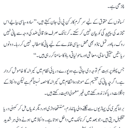
چڑھی ہے۔
کسانوں کے حقوق کے لیے سرگرم کارکن پی ٹی جان کہتے ہیں، ’’سادہ سیاسی بیانیے اس
تنازعہ کی پیچیدگی کو بیان نہیں کر سکتے۔ کرناٹک صرف علاقائی ضد کی وجہ سے پانی نہیں
روک رہا اور تمل ناڈو بھی محض سیاسی فائدے کے لیے پانی کا مطالبہ نہیں کر رہا۔ دونوں
ریاستیں حقیقی سماجی، معاشی اور ماحولیاتی دباؤ کا سامنا کر رہی ہیں۔‘‘
جس پہلو پر بہت کم توجہ دی جاتی ہے وہ پورے دریائی نظام میں کیرالہ کا خاموش کردار
ہے۔ اگرچہ پانی کی تقسیم کے موجودہ انتظام میں کیرالہ کا حصہ نسبتاً کم ہے لیکن وائناڈ کے
جنگلات دریا کو زندہ رکھنے میں غیر معمولی اہمیت رکھتے ہیں۔
برہماگیری کی پہاڑیوں سے نکلنے والی پانامارم، مننتھاواڑی اور دیگر ندیاں مل کر کبنی دریا
تشکیل دیتی ہیں، جو بعد میں کرناٹک میں داخل ہوتا ہے۔ وائناڈ میں ہونے والی ہر شدید