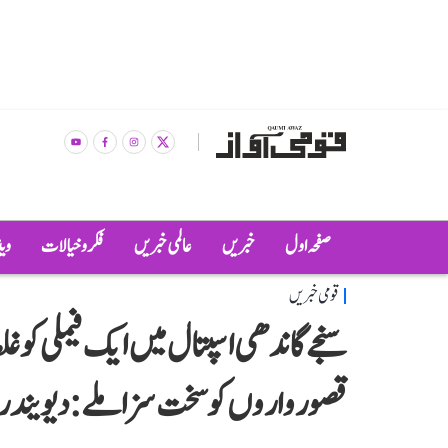
صفحہ اول
خبریں
عالمی خبریں
فکر و خیالات
وی
قومی خبریں
سنجے گاندھی اسپتال میں ایک فیملی کو غلط
قصورواروں کو سخت سزا ملے: دیویندر 