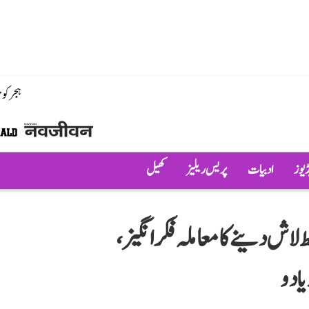
ہجر کو
ڈیوز
ادبیات
پریس ریلیز
کھیل
 لاش دینے کا معاملہ فکر انگیز،
یادو