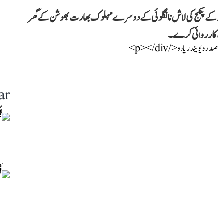
م نگر کے پنکج کی لاش نانگلوئی کے دوسرے مہلوک بھارت بھوشن کے گھر
 کارروائی کرے۔
ar