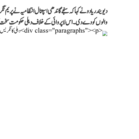
دیویندر یادو نے کہا کہ سنجے گاندھی اسپتال انتظامیہ نے پری
والوں کو دے دی۔ اس لاپروائی کے خلاف دہلی حکومت سخت