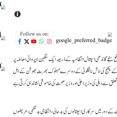
i
Follow us on:
 سنجے گاندھی اسپتال انتظامیہ کے ذریعہ ایک سنگین لاپروائی معاملہ پر
م نگر کے پنکج کی لاش نانگلوئی کے دوسرے مہلوک بھرت بھوشن کے اہل
تعلق سے دہلی کی وزیر اعلیٰ اور وزیر صحت کی خاموشی نشاندہی کرتی ہے
ومت کے دور میں سرکاری اسپتالوں کی بدحالی، انتظامی بدنظمی، مریضوں