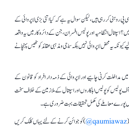
ی پی روہنی کر رہی ہیں، لیکن سوال یہ ہے کہ کیا اتنی بڑی لاپروائی کے
؟ اسپتال انتظامیہ اور پولیس افسران، جن کے دائرہ کار میں یہ واقعہ
یونکہ یہ محض لاپروائی نہیں بلکہ سماجی و مذہبی عقائد کو ٹھیس پہنچانے
ملہ میں مداخلت کرنی چاہیے اور لاپروائی کے ذمہ دار افراد کو قانون کے
 آف پولیس کو پولیس اہلکاروں اور اسپتال کے ملازمین کے خلاف سخت
 اس پورے معاملے کی مکمل تحقیقات بہت ضروری ہے۔
(
qaumiawaz@
) کو جوائن کرنے کے لئے یہاں کلک کریں