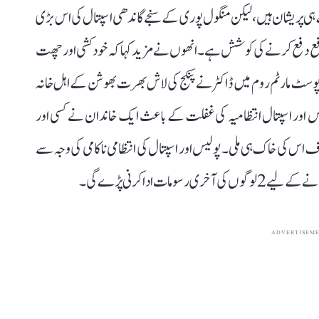
 ہی پریشان ہیں، لیکن منگول پوری کے سنجے گاندھی اسپتال کی اس بڑی
 کو رفع دفع کرنے کی کوشش ہے۔ انھوں نے مزید کہا کہ خودکشی اور چھت
ٹ مارٹم روم میں ڈاکٹر نے پنکج کی لاش بھرت بھوشن کے اہل خانہ
س اور اسپتال انتظامیہ کی غفلت کے باعث ایک خاندان نے کسی اور
 اس کی خاک ہی ملی۔ پولیس اور اسپتال کی انتظامی ناکامی کی وجہ سے
ت ادا کرنی پڑے گی۔
ADVERTISEM