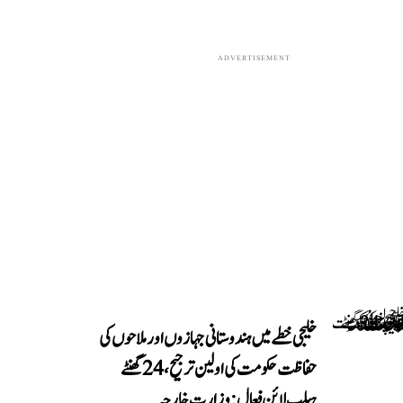
ADVERTISEMENT
خلیجی خطے میں ہندوستانی جہازوں اور ملاحوں کی
حفاظت حکومت کی اولین ترجیح، 24 گھنٹے
ہیلپ لائن فعال: وزارتِ خارجہ