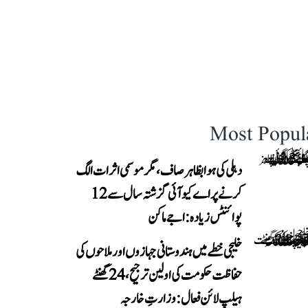
Most Popul
دہلی کی ہوا بظاہر صاف، مگر موسمی اثرات الگ
کرنے پر اے کیو آئی گزشتہ سال سے 12
پوائنٹس زیادہ: اجے ماکن
خلیجی خطے میں ہندوستانی جہازوں اور ملاحوں کی
حفاظت حکومت کی اولین ترجیح، 24 گھنٹے
ہیلپ لائن فعال: وزارتِ خارجہ