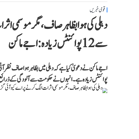
قومی خبریں
دہلی کی ہوا بظاہر صاف، مگر موسمی اث
سے 12 پوائنٹس زیادہ: اجے ماکن
پوائنٹس زیادہ ہے۔ انہوں نے حکومت سے آلودگی کے ذرائع پر ف