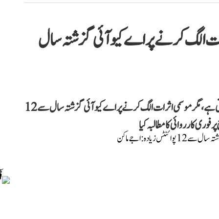
رات الگ کرنے پر اے کیو آئی گزشتہ سال
اجے ماکن نے دعویٰ کیا ہے کہ دہلی میں بظاہر ہوا صاف نظر آتی ہے، مگر موسمی اثرات الگ کرنے پر اے کیو آئی گزشتہ سال سے 12
وری کارروائی کا مطالبہ کیا