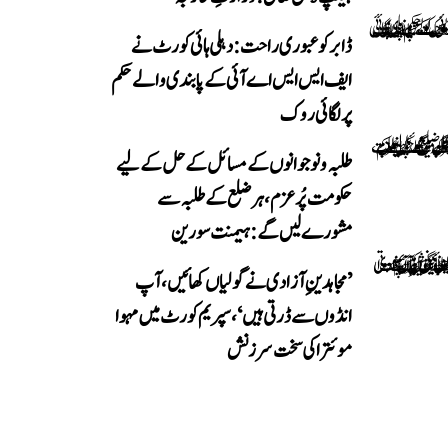
ڈابر کو عبوری راحت: دہلی ہائی کورٹ نے
ایف ایس ایس اے آئی کے پابندی والے حکم
پر لگائی روک
طلبہ و نوجوانوں کے مسائل کے حل کے لیے
حکومت پُرعزم، ہر ضلع کے طلبہ سے
مشورے لیں گے: ہیمنت سورین
’مجاہدینِ آزادی نے گولیاں کھائیں، آپ
انڈوں سے ڈرتی ہیں‘، سپریم کورٹ میں مہوا
موئترا کی سخت سرزنش