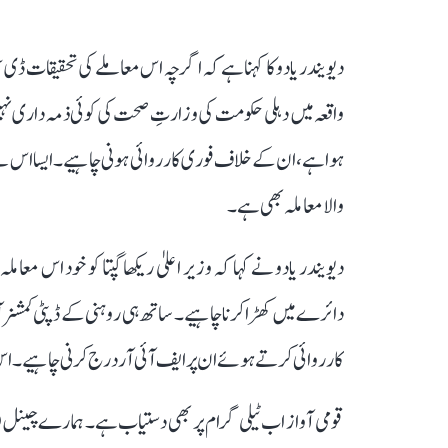
دیویندر یادو کا کہنا ہے کہ اگرچہ اس معاملے کی تحقیقات ڈی س
واقعہ میں دہلی حکومت کی وزارتِ صحت کی کوئی ذمہ داری نہیں
ہوا ہے، ان کے خلاف فوری کارروائی ہونی چاہیے۔ ایسا اس لیے ک
والا معاملہ بھی ہے۔
دیویندر یادو نے کہا کہ وزیر اعلیٰ ریکھا گپتا کو خود اس معا
دائرے میں کھڑا کرنا چاہیے۔ ساتھ ہی روہنی کے ڈپٹی کمشنر
کارروائی کرتے ہوئے ان پر ایف آئی آر درج کرنی چاہیے۔
قومی آواز اب ٹیلی گرام پر بھی دستیاب ہے۔ ہمارے چینل 