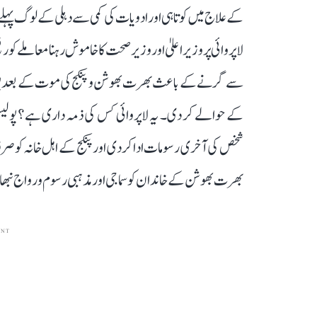
کے علاج میں کوتاہی اور ادویات کی کمی سے دہلی کے لوگ پہلے
لاپروائی پر وزیر اعلیٰ اور وزیر صحت کا خاموش رہنا معاملے
سے گرنے کے باعث بھرت بھوشن و پنکج کی موت کے بعد پوس
کے حوالے کر دی۔ یہ لاپروائی کس کی ذمہ داری ہے؟ پولی
شخص کی آخری رسومات ادا کر دی اور پنکج کے اہل خانہ کو صرف
بھرت بھوشن کے خاندان کو سماجی اور مذہبی رسوم و رواج نبھانے کے لیے 2 لوگوں کی آخری رسوما
ENT