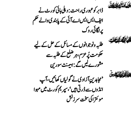
ڈابر کو عبوری راحت: دہلی ہائی کورٹ نے
ایف ایس ایس اے آئی کے پابندی والے حکم
پر لگائی روک
طلبہ و نوجوانوں کے مسائل کے حل کے لیے
حکومت پُرعزم، ہر ضلع کے طلبہ سے
مشورے لیں گے: ہیمنت سورین
’مجاہدینِ آزادی نے گولیاں کھائیں، آپ
انڈوں سے ڈرتی ہیں‘، سپریم کورٹ میں مہوا
موئترا کی سخت سرزنش