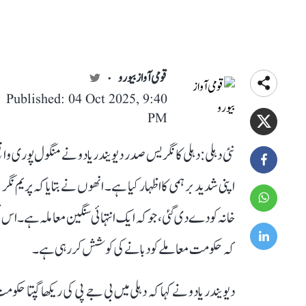
قومی آواز بیورو
Published: 04 Oct 2025, 9:40
PM
نئی دہلی: دہلی کانگریس صدر دیویندر یادو نے منگول پوری واقع
اپنی شدید برہمی کا اظہار کیا ہے۔ انھوں نے بتایا کہ پری
خانہ کو دے دی گئی، جو کہ ایک انتہائی سنگین معاملہ ہے۔ اس 
کہ حکومت معاملے کو دبانے کی کوشش کر رہی ہے۔
دیویندر یادو نے کہا کہ دہلی میں بی جے پی کی ریکھا گپتا حک