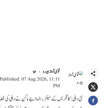
قومی آواز بیورو
Published: 07 Aug 2026, 11:11
PM
نئی دہلی: کانگریس کے سینئر رہنما اجے ماکن نے دہلی کی فض