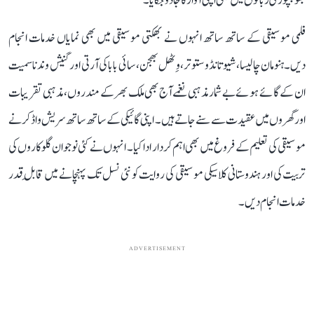
بھوجپوری زبانوں میں بھی اپنی آواز کا جادو جگایا۔
فلمی موسیقی کے ساتھ ساتھ انہوں نے بھکتی موسیقی میں بھی نمایاں خدمات انجام
دیں۔ ہنومان چالیسا، شیو تانڈو ستوتر، وِٹھل بھجن، سائی بابا کی آرتی اور گنیش وندنا سمیت
ان کے گائے ہوئے بے شمار مذہبی نغمے آج بھی ملک بھر کے مندروں، مذہبی تقریبات
اور گھروں میں عقیدت سے سنے جاتے ہیں۔ اپنی گائیکی کے ساتھ ساتھ سریش واڈکر نے
موسیقی کی تعلیم کے فروغ میں بھی اہم کردار ادا کیا۔ انہوں نے کئی نوجوان گلوکاروں کی
تربیت کی اور ہندوستانی کلاسیکی موسیقی کی روایت کو نئی نسل تک پہنچانے میں قابلِ قدر
خدمات انجام دیں۔
ADVERTISEMENT