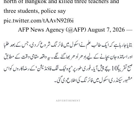
north of Bangkok and killed three teachers and
three students, police say
pic.twitter.com/tAAvN92f6i
August 7, 2026
— AFP News Agency (@AFP)
بتایا جا رہا ہے کہ ایک طالب علم نے اسکول میں فائرنگ شروع کر دی، جس کے بعد طلبا
اور اساتذہ جان بچانے کے لیے اِدھر اُدھر بھاگنے لگے۔ یہ واقعہ مقامی وقت کے مطابق
صبح تقریباً 10 بجے پیش آیا۔ فوری طور پر ’پوہ ٹیک تنگ فاؤنڈیشن‘ کے رضاکاروں کو اس
مشہور سیکنڈری اسکول میں فائرنگ کی اطلاع دی گئی۔
ADVERTISEMENT