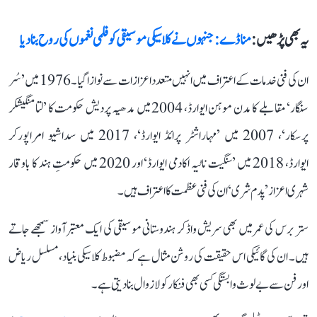
یہ بھی پڑھیں :
منا ڈے: جنہوں نے کلاسیکی موسیقی کو فلمی نغموں کی روح بنا دیا
ان کی فنی خدمات کے اعتراف میں انہیں متعدد اعزازات سے نوازا گیا۔ 1976 میں ’سُر
سنگار‘ مقابلے کا مدن موہن ایوارڈ، 2004 میں مدھیہ پردیش حکومت کا ’لتا منگیشکر
پرسکار‘، 2007 میں ’مہاراشٹر پرائڈ ایوارڈ‘، 2017 میں سداشیو امراپورکر
ایوارڈ، 2018 میں ’سنگیت ناٹیہ اکادمی ایوارڈ‘ اور 2020 میں حکومتِ ہند کا باوقار
شہری اعزاز ’پدم شری‘ ان کی فنی عظمت کا اعتراف ہیں۔
ستر برس کی عمر میں بھی سریش واڈکر ہندوستانی موسیقی کی ایک معتبر آواز سمجھے جاتے
ہیں۔ ان کی گائیکی اس حقیقت کی روشن مثال ہے کہ مضبوط کلاسیکی بنیاد، مسلسل ریاض
اور فن سے بے لوث وابستگی کسی بھی فنکار کو لازوال بنا دیتی ہے۔