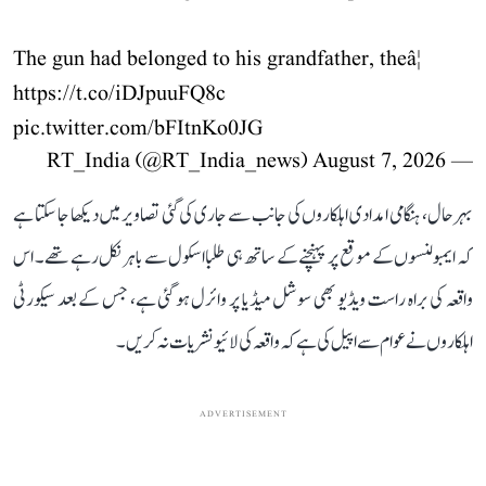
The gun had belonged to his grandfather, theâ¦
https://t.co/iDJpuuFQ8c
pic.twitter.com/bFItnKo0JG
August 7, 2026
— RT_India (@RT_India_news)
بہرحال، ہنگامی امدادی اہلکاروں کی جانب سے جاری کی گئی تصاویر میں دیکھا جا سکتا ہے
کہ ایمبولنسوں کے موقع پر پہنچنے کے ساتھ ہی طلبا اسکول سے باہر نکل رہے تھے۔ اس
واقعہ کی براہ راست ویڈیو بھی سوشل میڈیا پر وائرل ہو گئی ہے، جس کے بعد سیکورٹی
اہلکاروں نے عوام سے اپیل کی ہے کہ واقعہ کی لائیو نشریات نہ کریں۔
ADVERTISEMENT