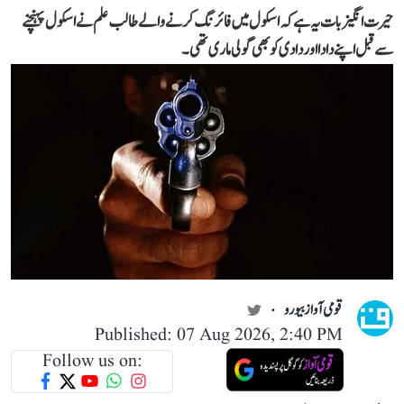
حیرت انگیز بات یہ ہے کہ اسکول میں فائرنگ کرنے والے طالب علم نے اسکول پہنچنے
سے قبل اپنے دادا اور دادی کو بھی گولی ماری تھی۔
قومی آواز بیورو
Published: 07 Aug 2026, 2:40 PM
Follow us on: