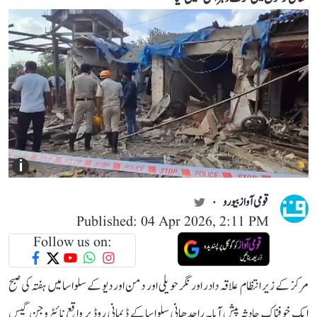
i
قومی آواز بیورو
Published: 04 Apr 2026, 2:11 PM
Follow us on:
مرکز کے زیر انتظام علاقہ دادر اور نگر حویلی اور دمن اور دیو کے سلواسا میں ہفتہ کی صبح
ایک خوفناک حادثہ پیش آیا۔ راجدھانی سلواسا کے ڈیمانی روڈ پر واقع نائٹروجن گیس