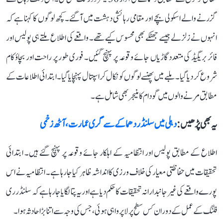
گزرنے والے اسکولی بچے اور مقامی رہائشی دہشت میں آگئے۔ کچھ لوگوں کا کہنا ہے کہ
انہوں نے زلزلے جیسے جھٹکے بھی محسوس کیے تھے۔ واقعے کی اطلاع ملتے ہی پولیس اور
فائر بریگیڈ کی متعدد گاڑیاں جائے وقوعہ پر پہنچ گئیں۔ فوری طور پر راحت اور بچاؤ کام
شروع کر دیا گیا۔ ملبے میں پھنسے لوگوں کو نکال کر اسپتال پہنچایا گیا۔ ابتدائی اطلاعات کے
مطابق مرنے والوں میں گودام کا منیجر بھی شامل ہے۔
یہ بھی پڑھیں :
دہلی میں سلنڈر دھماکے سے گری عمارت، آٹھ زخمی
اطلاع کے مطابق پولیس اور انتظامیہ کے اہلکار جائے وقوعہ پر پہنچ گئے ہیں۔ ابتدائی
تحقیقات میں حفاظتی معیار کی خلاف ورزی کا انداشہ ظاہر کیا جارہا ہے۔ انتظامیہ نے اس
پورے واقعے کی غیر جانبدارانہ تحقیقات کا حکم دیا ہے اور یہ پتا لگایا جارہا ہے کہ سلنڈر ری
فلنگ کے عمل کے دوران کس سطح پر لاپرواہی ہوئی، جس کی وجہ سے اتنا بڑا حادثہ ہوا۔