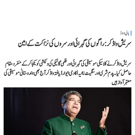
بالی ووڈ
سریش واڈکر: راگوں کی گہرائی اور سروں کی نزاکت کے امین
سریش واڈکر نے کلاسیکی موسیقی کی گہرائی اور فلمی گائیکی کی دلکشی کو یکجا کر کے منفرد مقام
حاصل کیا۔ پدم شری اور سنگیت ناٹیہ اکادمی ایوارڈ یافتہ واڈکر آج بھی ہندوستانی موسیقی کی
معتبر آواز ہیں