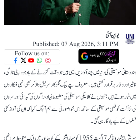
یو این آئی
Published: 07 Aug 2026, 3:11 PM
Follow us on:
ہندوستانی موسیقی کی دنیا میں چند آوازیں ایسی ہیں جو وقت گزرنے کے باوجود اپنی تازگی،
تاثیر اور وقار برقرار رکھتی ہیں۔ معروف پلے بیک گلوکار سریش واڈکر بھی انہی فنکاروں
میں شمار ہوتے ہیں جنہوں نے کلاسیکی موسیقی کی مضبوط بنیاد، راگوں کی گہرائی اور سروں
کی نزاکت کو فلمی موسیقی کے ساتھ اس خوبصورتی سے ہم آہنگ کیا کہ ان کی آواز کئی
نسلوں کے لیے یادگار بن گئی۔
سریش ایشور واڈکر 7 اگست 1955 کو مہاراشٹر کے کولہاپور میں ایک متوسط مراٹھی