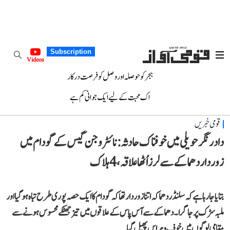
Subscription
Videos
ہجر کو حوصلہ اور وصل کو فرصت درکار
اک محبت کے لیے ایک جوانی کم ہے
قومی خبریں
دادر نگر حویلی میں خوفناک حادثہ: نائٹروجن گیس کے گودام میں
زوردار دھماکے سے لرز اُٹھا علاقہ، 4 ہلاک
بتایا جارہا ہے کہ سلنڈردھماکہ اتنا زور دار تھا کہ گودام کا ایک حصہ پوری طرح تباہ ہوگیا اور
ملبہ سڑک پر جا گرا۔ دھماکے سے آس پاس کے علاقوں میں تیز جھٹکے محسوس ہونے سے
مقامی لوگوں میں خوف وہراس پھیل گیا