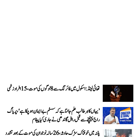
تھائی لینڈ: اسکول میں فائرنگ سے 8 لوگوں کی موت، 15 افراد زخمی
’یہاں کا ہر طالب علم جانتا ہے کہ سسٹم بے ایمان ہو چکا ہے‘، پریاگ
راج پہنچنے سے قبل راہل گاندھی نے جاری کیا پیغام
پٹنہ میں خوفناک سڑک حادثہ، 26 سالہ نوجوان کی موت کے بعد تشدد