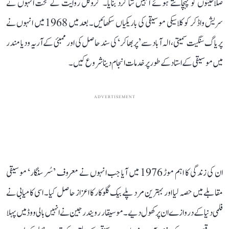
صلاحیتوں کو پہچانتے ہوئے انہیں شاگرد بنایا۔ گروکل روایت کے تحت انہوں نے
سریش واڈکر کو کلاسیکی موسیقی کی باریکیاں سکھائیں۔ بعد میں 1968 میں انہوں نے
پریاگ سنگیت سمیتی، الہ آباد سے ’پربھاکر‘ کی سند حاصل کی اور ممبئی کے آریہ ودیا مندر
میں موسیقی کے استاد کے طور پر خدمات انجام دینا شروع کیں۔
ADVERTISEMENT
ان کی زندگی کا اہم موڑ 1976 میں آیا جب انہوں نے معروف ’سُر سنگار‘ موسیقی
مقابلے میں حصہ لیا اور بہترین مرد پلے بیک گلوکار کا اعزاز حاصل کیا۔ اسی کامیابی نے
فلمی دنیا کے دروازے ان پر کھول دیے۔ موسیقار رویندر جین نے انہیں بالی ووڈ میں پہلا