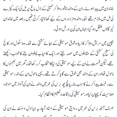
خاندان میں پیدا ہوئے۔ ان کے والد ایشور واڈکر ممبئی کے لال باغ، پریل کی ایک کپڑے
کی مل میں ملازم تھے جبکہ والدہ مزدوروں کے لیے کھانا تیار کرتی تھیں۔ بعد میں خاندان
گیرگاؤں منتقل ہو گیا، جہاں ان کی پرورش ہوئی۔
بچپن میں سریش واڈکر کا زیادہ شوق موسیقی کے بجائے کشتی سے تھا۔ وہ اسکول اور کالج
کی سطح پر کشتی کے مقابلوں میں حصہ لیتے اور ایک کامیاب پہلوان بننے کا خواب دیکھتے
تھے، لیکن قسمت نے ان کے لیے موسیقی کی دنیا کا انتخاب کر رکھا تھا۔ گھر میں بھجنوں کا
ماحول تھا اور ان کے والد بھی شوق سے گایا کرتے تھے۔ یہی ماحول ان کے اندر موسیقی
سے رغبت پیدا کرنے کا سبب بنا۔ پانچ چھ برس کی عمر میں والد نے ان کی آواز میں موجود
صلاحیت کو پہچان لیا اور موسیقی کی باقاعدہ تعلیم کا انتظام کیا۔
صرف آٹھ برس کی عمر میں روایتی موسیقی کے استاد آچاریہ جیا لال وسنت نے ان کی