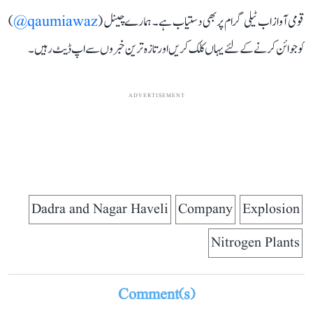
قومی آواز اب ٹیلی گرام پر بھی دستیاب ہے۔ ہمارے چینل (
qaumiawaz@
)
کو جوائن کرنے کے لئے یہاں کلک کریں اور تازہ ترین خبروں سے اپ ڈیٹ رہیں۔
ADVERTISEMENT
Dadra and Nagar Haveli
Company
Explosion
Nitrogen Plants
Comment(s)