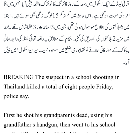
تھائی لینڈ کے ایک اسکول میں جمعہ کے روز فائرنگ کا خوفناک واقعہ پیش آیا، جس میں 8
افراد کی موت ہو گئی ہے۔ اس حادثہ میں کم از کم 15 لوگ زخمی بھی ہوئے ہیں۔ ابتدا
میں 6 ہلاکتوں کی اطلاع موصول ہوئی تھی، جن میں 3 اساتذہ اور 3 طلبا شامل تھے۔ بعد
میں مزید 2 ہلاکتوں کی تصدیق کی گئی۔ حکام کے مطابق یہ واقعہ تھائی لینڈ کی راجدھانی
بینکاک کے مضافاتی علاقے نونتھابوری ضلع میں موجود ’دیب سیرن اسکول‘ میں پیش
آیا۔
BREAKING The suspect in a school shooting in
Thailand killed a total of eight people Friday,
police say.
First he shot his grandparents dead, using his
grandfather's handgun, then went to his school