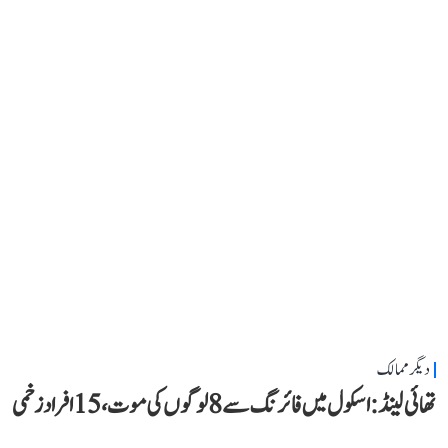
دیگر ممالک
تھائی لینڈ: اسکول میں فائرنگ سے 8 لوگوں کی موت، 15 افراد زخمی