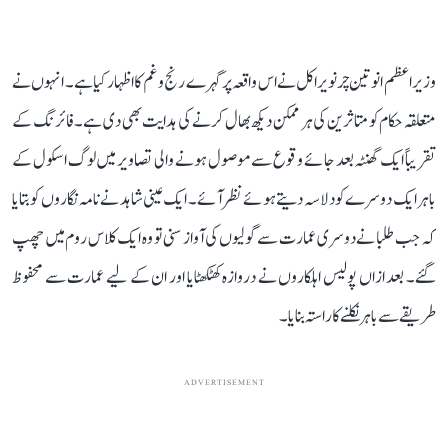
وزیر اعظم انوتین چرنویراکل نے اس واقعہ پر گہرے رنج و غم کا اظہار کیا ہے۔ انہوں نے
متعلقہ حکام کو متاثرین کی ہر ممکن دیکھ بھال کرنے کی ہدایت بھی دی ہے۔ فائرنگ کے
تقریباً ایک گھنٹہ بعد جائے وقوع سے موصول ہونے والی تصاویر میں لوگ اسکول کے
باہر ایک دوسرے کو دلاسہ دیتے ہوئے نظر آئے۔ ایک عینی شاہد نے نامہ نگاروں کو بتایا
کہ جب طلبا نے دوسری عمارت سے گولیوں کی آواز سنی تو وہ ایک کلاس روم میں چھپ
گئے۔ بعد ازاں پولیس اہلکاروں نے دروازہ کھٹکھٹایا اور ان کے لیے عمارت سے محفوظ
طریقے سے باہر نکلنے کا راستہ بنایا۔
ADVERTISEMENT