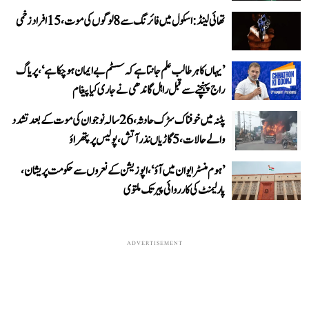
تھائی لینڈ: اسکول میں فائرنگ سے 8 لوگوں کی موت، 15 افراد زخمی
’یہاں کا ہر طالب علم جانتا ہے کہ سسٹم بے ایمان ہو چکا ہے‘، پریاگ
راج پہنچنے سے قبل راہل گاندھی نے جاری کیا پیغام
پٹنہ میں خوفناک سڑک حادثہ، 26 سالہ نوجوان کی موت کے بعد تشدد
والے حالات، 5 گاڑیاں نذر آتش، پولیس پر پتھراؤ
’ہوم منسٹر ایوان میں آؤ‘، اپوزیشن کے نعروں سے حکومت پریشان،
پارلیمنٹ کی کارروائی پیر تک ملتوی
ADVERTISEMENT