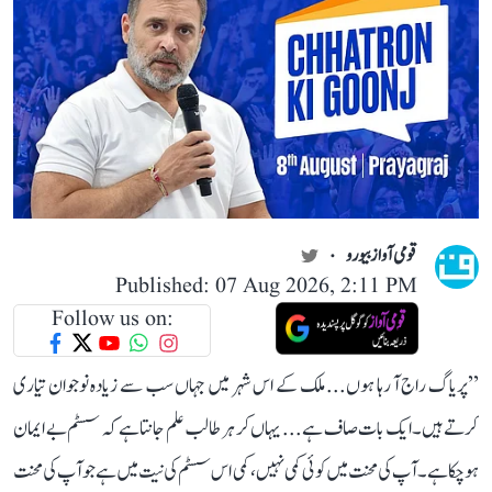
قومی آواز بیورو
Published: 07 Aug 2026, 2:11 PM
Follow us on:
’’پریاگ راج آ رہا ہوں... ملک کے اس شہر میں جہاں سب سے زیادہ نوجوان تیاری
کرتے ہیں۔ ایک بات صاف ہے... یہاں کر ہر طالب علم جانتا ہے کہ سسٹم بے ایمان
ہو چکا ہے۔ آپ کی محنت میں کوئی کمی نہیں، کمی اس سسٹم کی نیت میں ہے جو آپ کی محنت