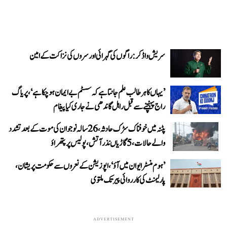
سریش واڈکر: راگوں کی گہرائی اور سروں کی نزاکت کے امین
’یہاں کا ہر طالب علم جانتا ہے کہ سسٹم بے ایمان ہو چکا ہے‘، پریاگ
راج پہنچنے سے قبل راہل گاندھی نے جاری کیا پیغام
پٹنہ میں خوفناک سڑک حادثہ، 26 سالہ نوجوان کی موت کے بعد تشدد
والے حالات، 5 گاڑیاں نذر آتش، پولیس پر پتھراؤ
’ہوم منسٹر ایوان میں آؤ‘، اپوزیشن کے نعروں سے حکومت پریشان،
پارلیمنٹ کی کارروائی پیر تک ملتوی
ADVERTISEMENT