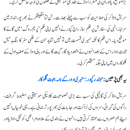
بڑا موقع دیا اور ان کی منفرد آواز نے جلد ہی موسیقی کے حلقوں کی توجہ حاصل کر لی۔
سریش واڈکر کی صلاحیت کو سب سے پہلے بھارت رتن لتا منگیشکر نے بھرپور انداز میں
سراہا۔ انہی کی سفارش پر فلم ساز راج کپور نے انہیں اپنی فلم ’پریم روگ‘ میں گانے کا
موقع دیا۔ اس فلم کا نغمہ ’میری قسمت میں تو نہیں شاید‘ ان کے فلمی سفر کا سنگِ میل
ثابت ہوا۔ اس کے بعد انہوں نے متعدد یادگار گیت گائے اور بالی ووڈ کے صفِ اول کے
گلوکاروں میں اپنی جگہ مستحکم کر لی۔
یہ بھی پڑھیں :
مہندر کپور: سنہری دور کے ہمہ جہت گلوکار
سریش واڈکر کی گائیکی کی سب سے بڑی خصوصیت کلاسیکی موسیقی پر مضبوط گرفت،
راگوں کی گہرائی، سروں کی نزاکت اور جذبات کی بھرپور ترجمانی ہے۔ یہی خوبیاں انہیں
اپنے ہم عصروں سے ممتاز کرتی ہیں۔ انہوں نے ہندی کے علاوہ مراٹھی، کونکنی، اوڈیا اور