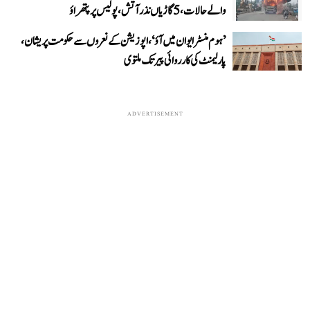
والے حالات، 5 گاڑیاں نذر آتش، پولیس پر پتھراؤ
’ہوم منسٹر ایوان میں آؤ‘، اپوزیشن کے نعروں سے حکومت پریشان،
پارلیمنٹ کی کارروائی پیر تک ملتوی
ADVERTISEMENT