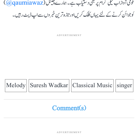
قومی آواز اب ٹیلی گرام پر بھی دستیاب ہے۔ ہمارے چینل (
qaumiawaz@
)
کو جوائن کرنے کے لئے یہاں کلک کریں اور تازہ ترین خبروں سے اپ ڈیٹ رہیں۔
ADVERTISEMENT
Melody
Suresh Wadkar
Classical Music
singer
Comment(s)
ADVERTISEMENT