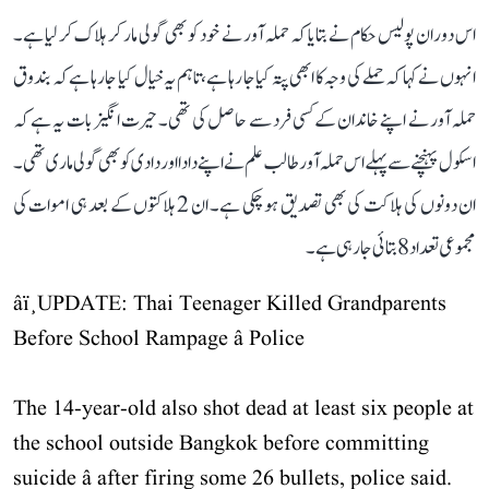
اس دوران پولیس حکام نے بتایا کہ حملہ آور نے خود کو بھی گولی مار کر ہلاک کر لیا ہے۔
انہوں نے کہا کہ حملے کی وجہ کا ابھی پتہ کیا جا رہا ہے، تاہم یہ خیال کیا جا رہا ہے کہ بندوق
حملہ آور نے اپنے خاندان کے کسی فرد سے حاصل کی تھی۔ حیرت انگیز بات یہ ہے کہ
اسکول پہنچنے سے پہلے اس حملہ آور طالب علم نے اپنے دادا اور دادی کو بھی گولی ماری تھی۔
ان دونوں کی ہلاکت کی بھی تصدیق ہو چکی ہے۔ ان 2 ہلاکتوں کے بعد ہی اموات کی
مجموعی تعداد 8 بتائی جا رہی ہے۔
âï¸UPDATE: Thai Teenager Killed Grandparents
Before School Rampage â Police
The 14-year-old also shot dead at least six people at
the school outside Bangkok before committing
suicide â after firing some 26 bullets, police said.