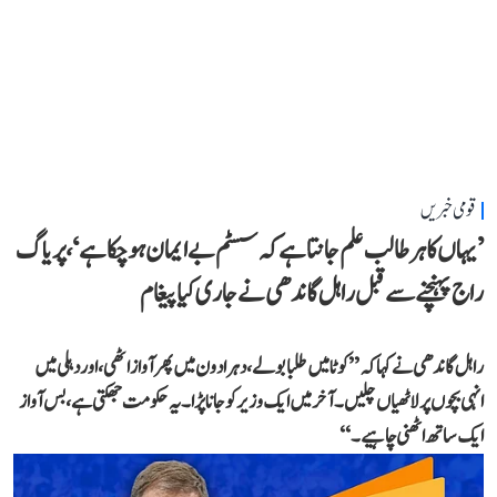
قومی خبریں
’یہاں کا ہر طالب علم جانتا ہے کہ سسٹم بے ایمان ہو چکا ہے‘، پریاگ
راج پہنچنے سے قبل راہل گاندھی نے جاری کیا پیغام
راہل گاندھی نے کہا کہ ’’کوٹا میں طلبا بولے، دہرادون میں پھر آواز اٹھی، اور دہلی میں
انہی بچوں پر لاٹھیاں چلیں۔ آخر میں ایک وزیر کو جانا پڑا۔ یہ حکومت جھکتی ہے، بس آواز
ایک ساتھ اٹھنی چاہیے۔‘‘