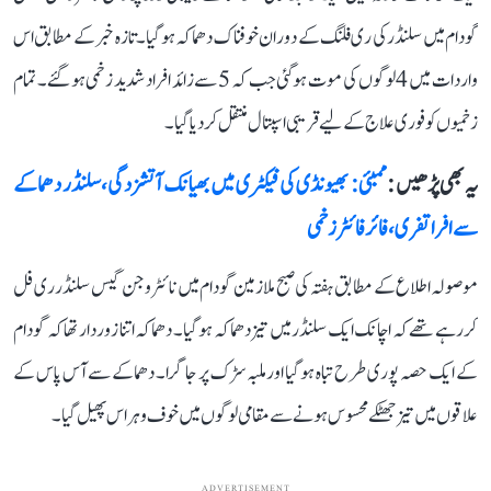
گودام میں سلنڈر کی ری فلنگ کے دوران خوفناک دھماکہ ہوگیا۔ تازہ خبر کے مطابق اس
واردات میں 4 لوگوں کی موت ہوگئی جب کہ 5 سے زائد افراد شدید زخمی ہو گئے۔ تمام
زخمیوں کو فوری علاج کے لیے قریبی اسپتال منتقل کر دیا گیا۔
یہ بھی پڑھیں :
ممبئی: بھیونڈی کی فیکٹری میں بھیانک آتشزدگی، سلنڈر دھماکے
سے افراتفری، فائر فائٹر زخمی
موصولہ اطلاع کے مطابق ہفتہ کی صبح ملازمین گودام میں نائٹروجن گیس سلنڈر ری فل
کر رہے تھے کہ اچانک ایک سلنڈر میں تیز دھماکہ ہو گیا۔ دھماکہ اتنا زور دار تھا کہ گودام
کے ایک حصہ پوری طرح تباہ ہوگیا اور ملبہ سڑک پر جاگرا۔ دھماکے سے آس پاس کے
علاقوں میں تیز جھٹکے محسوس ہونے سے مقامی لوگوں میں خوف وہراس پھیل گیا۔
ADVERTISEMENT