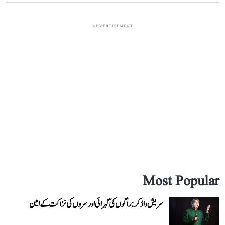
ADVERTISEMENT
Most Popular
سریش واڈکر: راگوں کی گہرائی اور سروں کی نزاکت کے امین