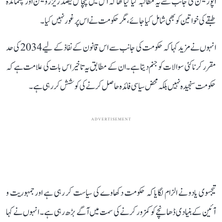
اپوزیشن کی جانب سے یہ مطالبہ کیا گیا تھا کہ اس میں پچاس فیصد ریزرویشن اور پسماندہ
طبقے کی خواتین کو بھی شامل کیا جائے، مگر حکومت نے اس پر غور نہیں کیا۔
انہوں نے مزید کہا کہ حکومت کی جانب سے اس قانون کے نفاذ کے لیے 2034 کی حد
مقرر کرنا کئی سوالات کو جنم دیتا ہے۔ ان کے مطابق یہ تاخیر اس بات کی علامت ہے کہ
حکومت سنجیدہ نہیں بلکہ محض سیاسی فائدہ حاصل کرنے کی کوشش کر رہی ہے۔
ADVERTISEMENT
تیجسوی یادو نے الزام لگایا کہ حکومت دکھاوے کی سیاست کر رہی ہے اور جمہوریت و
آئین کے بنیادی ڈھانچے کو کمزور کرنے کی سمت میں آگے بڑھ رہی ہے۔ انہوں نے کہا