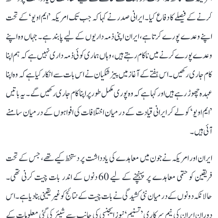
کرنے کے فیصلے کا دفاع کیا۔ ایرانی صدر نے کہا کہ جب تک امریکہ ’ایم او یو‘ کے تحت
اپنے وعدے پورے کرتا ہے، ایران اپنی ذمہ داریوں کے لیے پابند ہے۔ جہاں وہ اپنے
وعدے پورے کرنے میں ناکام رہتے ہیں، وہاں ہماری کوئی ذمہ داری نہیں ہے کہ ہم اپنا
کام جاری رکھیں۔ اس ہفتے کے آغاز میں پیزشکیان نے اس بات سے انکار کیا ہے کہ وہ اپنا
عہدہ چھوڑ رہے ہیں اور کہا ہے کہ وہ پوری مکمل طور پر اپنا کام جاری رکھیں گے۔ یہ باتیں
’ایم او یو‘ کو لے کر ایرانی قیادت کے درمیان اختلافات کی افواہوں کے درمیان سامنے
آئی ہیں۔
ایران اور امریکہ نے جون میں معاہدے کی یادداشت پر دستخط کیے تھے، جس کے تحت
فریقین کو حتمی معاہدے پر پہنچنے کے لیے 60 دنوں کے اندر بات چیت کرنی تھی۔
حالانکہ دونوں کے درمیان نئی کشیدگی نے بات چیت کے نتائج کو غیر یقینی بنا دیا ہے۔ اس
دوران ایران کی نیم سرکاری ’تسنیم‘ نیوز ایجنسی کی جانب سے شیئر کی گئی معلومات کے