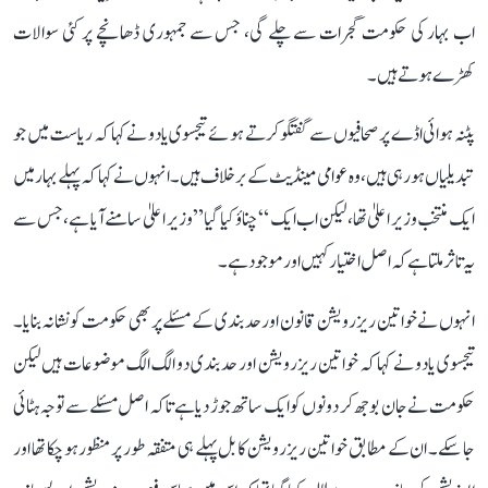
اب بہار کی حکومت گجرات سے چلے گی، جس سے جمہوری ڈھانچے پر کئی سوالات
کھڑے ہوتے ہیں۔
پٹنہ ہوائی اڈے پر صحافیوں سے گفتگو کرتے ہوئے تیجسوی یادو نے کہا کہ ریاست میں جو
تبدیلیاں ہو رہی ہیں، وہ عوامی مینڈیٹ کے برخلاف ہیں۔ انہوں نے کہا کہ پہلے بہار میں
ایک منتخب وزیر اعلیٰ تھا، لیکن اب ایک “چناؤ کیا گیا” وزیر اعلیٰ سامنے آیا ہے، جس سے
یہ تاثر ملتا ہے کہ اصل اختیار کہیں اور موجود ہے۔
انہوں نے خواتین ریزرویشن قانون اور حدبندی کے مسئلے پر بھی حکومت کو نشانہ بنایا۔
تیجسوی یادو نے کہا کہ خواتین ریزرویشن اور حدبندی دو الگ الگ موضوعات ہیں لیکن
حکومت نے جان بوجھ کر دونوں کو ایک ساتھ جوڑ دیا ہے تاکہ اصل مسئلے سے توجہ ہٹائی
جا سکے۔ ان کے مطابق خواتین ریزرویشن کا بل پہلے ہی متفقہ طور پر منظور ہو چکا تھا اور