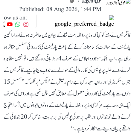
قومی آواز بیورو
Published: 08 Aug 2026, 1:44 PM
llow us on:
کانگریس نے ہفتہ کو کہا کہ وزیر داخلہ امت شاہ کے ایوان میں حاضر نہ ہونے اور اراکین
پارلیمنٹ کے سوالات کا سامنا نہ کرنے کے باعث پارلیمنٹ کی کارروائی مسلسل متاثر ہو
رہی ہے۔ اب جبکہ موجودہ اجلاس کے صرف 4 روز باقی رہ گئے ہیں، تو انہیں مظاہرہ
کرنے والے طلبہ پر پولیس کی کارروائی کے حوالے سے جواب دینا چاہیے۔ کانگریس کے
جنرل سکریٹری اور راجیہ سبھا رکن جے رام رمیش نے ’ایکس‘ پر لکھا کہ ’’مسلسل 15
دنوں سے پارلیمنٹ کی کارروائی معمول کے مطابق نہیں چل سکی ہے اور اس کی صرف
ایک ہی وجہ ہے۔ مرکزی وزیر داخلہ نے پارلیمنٹ کے دونوں ایوانوں میں آکر احتجاج
کرنے والے نوجوانوں اور طلبہ پر ہوئی پولیس کی بربریت، خاص کر 20 جولائی کے
واقعے پر بیان دینے سے انکار کر دیا ہے۔‘‘