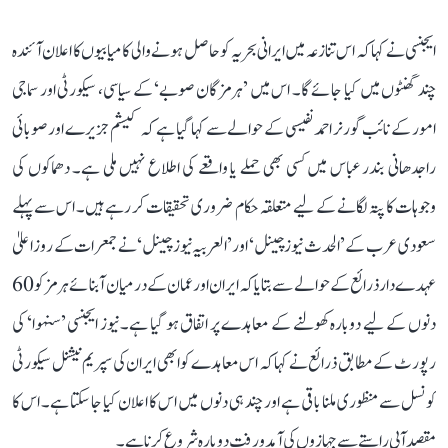
ایجنسی نے کہا کہ اس تنازعہ میں ایرانی بحریہ کو حاصل ہونے والی کامیابیوں کا اعلان آئندہ
چند گھنٹوں میں کیا جائے گا۔ اس میں ’ہرمزگان صوبے‘ کے سیاسی، سیکورٹی اور سماجی
امور کے نائب گورنر احمد نفیسی کے حوالے سے کہا گیا ہے کہ کیشم جزیرے اور صوبائی
راجدھانی بندر عباس میں کسی بھی حملے یا واقعے کی اطلاع نہیں ملی ہے۔ دھماکوں کی
وجوہات کا پتہ لگانے کے لیے متعلقہ حکام ضروری تحقیقات کر رہے ہیں۔ اس سے پہلے
سعودی عرب کے ’الحدث نیوز چینل‘ اور ’العربیہ نیوز چینل‘ نے جمعرات کے روز اعلیٰ
عہدے دار ذرائع کے حوالے سے بتایا کہ ایران اور عمان کے درمیان آبنائے ہرمز کو 60
دنوں کے لیے دوبارہ کھولنے کے معاہدے پر اتفاق ہو گیا ہے۔ نیوز ایجنسی ’سنہوا‘ کی
رپورٹ کے مطابق ذرائع نے کہا کہ اس معاہدے کو ابھی ایران کی سپریم نیشنل سیکورٹی
کونسل سے منظوری ملنا باقی ہے اور چند ہی دنوں میں اس کا اعلان کیا جا سکتا ہے۔ اس کا
مقصد آبی راستے سے جہازوں کی آمدورفت دوبارہ شروع کرنا ہے۔