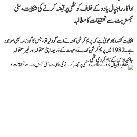
اداکار راجپال یادو کے خلاف کوٹھی پر قبضہ کرنے کی شکایت، سٹی
مجسٹریٹ سے تحقیقات کا مطالبہ
شکایت کنندہ کا دعویٰ ہے کہ پریم کرشن کھنہ نے اسے گود لیا تھا، جس کا گود نامہ بھی موجود
ہے۔ 1982 میں پریم کرشن کھنہ نے وصیت کے ذریعہ اپنی منقولہ اور غیر منقولہ
جائیداد اس کے نام کر دی تھی۔