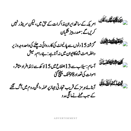
امریکہ کے ساتھ ایران مذاکرات کے حق میں، لیکن سرینڈر نہیں
کریں گے: صدر پیزشکیان
گزشتہ 15 دنوں سے پارلیمنٹ کی کارروائی نہ چلنے کی واحد وجہ وزیر
داخلہ امت شاہ کا ایوان میں نہ آنا ہے: جے رام رمیش
آسام: سیلاب سے 13 اضلاع میں 15 لاکھ سے زائد افراد متاثر،
اموات کی تعداد 98 تک پہنچ گئی
آبنائے ہرمز کے قریب تجارتی جہاز پر حملہ، انجن روم میں آگ لگنے
کے سبب عملے نے مانگی مدد
ADVERTISEMENT