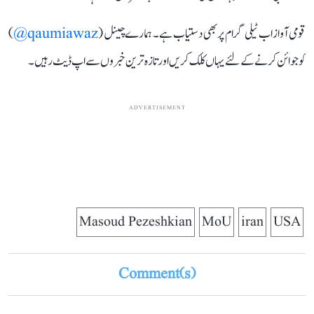
قومی آواز اب ٹیلی گرام پر بھی دستیاب ہے۔ ہمارے چینل (
qaumiawaz@
)
کو جوائن کرنے کے لئے یہاں کلک کریں اور تازہ ترین خبروں سے اپ ڈیٹ رہیں۔
ADVERTISEMENT
Masoud Pezeshkian
MoU
iran
USA
Comment(s)