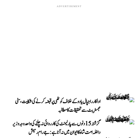
ADVERTISEMENT
اداکار راجپال یادو کے خلاف کوٹھی پر قبضہ کرنے کی شکایت، سٹی
مجسٹریٹ سے تحقیقات کا مطالبہ
گزشتہ 15 دنوں سے پارلیمنٹ کی کارروائی نہ چلنے کی واحد وجہ وزیر
داخلہ امت شاہ کا ایوان میں نہ آنا ہے: جے رام رمیش