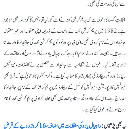
سے ان کی خدمت کی تھی۔
شکایت کنندہ کا دعویٰ ہے کہ پریم کرشن کھنہ نے اسے گود لیا تھا، جس کا گود نامہ بھی موجود
ہے۔ 1982 میں پریم کرشن کھنہ نے وصیت کے ذریعہ اپنی منقولہ اور غیر منقولہ
جائیداد اس کے نام کر دی تھی۔ اسی بنیاد پر وہ خود کو پریم کرشن کھنہ کی جائیداد کا وارث بتا
رہے ہیں۔ شکایت کنندہ نے الزام لگایا ہے کہ راجپال یادو نے اثر و رسوخ اور طاقت کے
زور پر قبضہ کیا۔ انہوں نے انتظامیہ سے جائیداد سے متعلق پرانے کاغذات، میونسپل
ریکارڈ اور دیگر ریکارڈ کی چھان بین کا مطالبہ کیا ہے۔ وکرم کشواہا کا دعویٰ ہے کہ آج بھی
میونسپل کارپوریشن، میونسپل کونسل کے ریکارڈ میں پریم کرشنا کھنہ کے نام پر جائیداد کا
اندراج ہے۔ اس کے علاوہ دیگر دستاویزات میں بھی مجاہد آزادی پریم کرشن کھنہ کا نام
درج ہونے کا دعوی کیا گیا ہے۔
یہ بھی پڑھیں :
راجپال یادو کی مشکلات میں اضافہ، 16 کروڑ روپے کے قرض