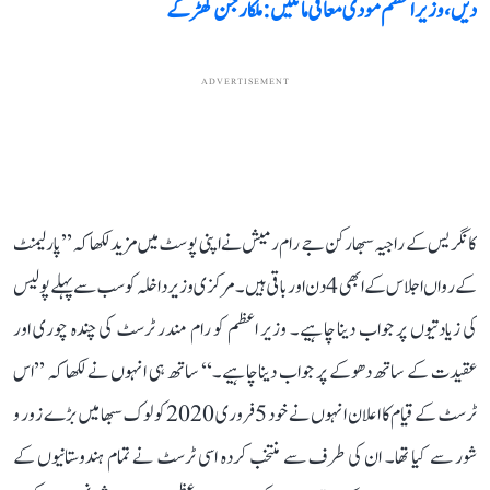
دیں، وزیر اعظم مودی معافی مانگیں: ملکارجن کھڑگے
ADVERTISEMENT
کانگریس کے راجیہ سبھا رکن جے رام رمیش نے اپنی پوسٹ میں مزید لکھا کہ ’’پارلیمنٹ
کے رواں اجلاس کے ابھی 4 دن اور باقی ہیں۔ مرکزی وزیر داخلہ کو سب سے پہلے پولیس
کی زیادتیوں پر جواب دینا چاہیے۔ وزیر اعظم کو رام مندر ٹرسٹ کی چندہ چوری اور
عقیدت کے ساتھ دھوکے پر جواب دینا چاہیے۔‘‘ ساتھ ہی انہوں نے لکھا کہ ’’اس
ٹرسٹ کے قیام کا اعلان انہوں نے خود 5 فروری 2020 کو لوک سبھا میں بڑے زور و
شور سے کیا تھا۔ ان کی طرف سے منتخب کردہ اسی ٹرسٹ نے تمام ہندوستانیوں کے