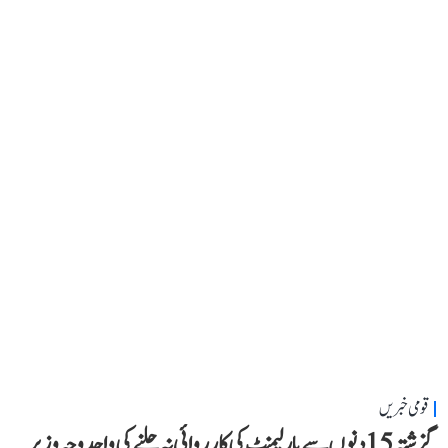
قومی خبریں
گزشتہ 15 دنوں سے پارلیمنٹ کی کارروائی نہ چلنے کی واحد وجہ وزیر