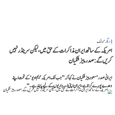
دیگر ممالک
امریکہ کے ساتھ ایران مذاکرات کے حق میں، لیکن سرینڈر نہیں
کریں گے: صدر پیزشکیان
ایرانی صدر مسعود پیزشکیان نے کہا کہ ’’جب تک امریکہ ’ایم او یو‘ کے تحت اپنے
وعدے پورے کرتا ہے، ایران اپنی ذمہ داریوں کے لیے پابند ہے۔‘‘