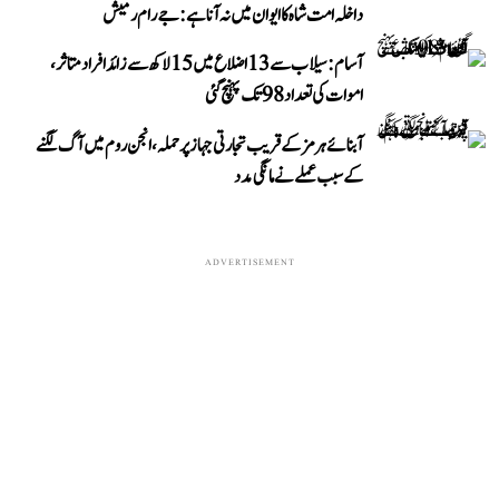
داخلہ امت شاہ کا ایوان میں نہ آنا ہے: جے رام رمیش
آسام: سیلاب سے 13 اضلاع میں 15 لاکھ سے زائد افراد متاثر،
اموات کی تعداد 98 تک پہنچ گئی
آبنائے ہرمز کے قریب تجارتی جہاز پر حملہ، انجن روم میں آگ لگنے
کے سبب عملے نے مانگی مدد
ADVERTISEMENT