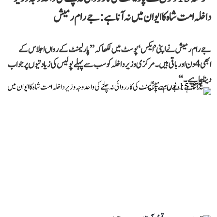
داخلہ امت شاہ کا ایوان میں نہ آنا ہے: جے رام رمیش
جے رام رمیش نے اپنی ’ایکس‘ پوسٹ میں لکھا کہ ’’پارلیمنٹ کے رواں اجلاس کے
ابھی 4 دن اور باقی ہیں۔ مرکزی وزیر داخلہ کو سب سے پہلے پولیس کی زیادتیوں پر جواب
دینا چاہیے۔‘‘