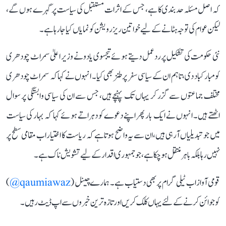
کہ اصل مسئلہ حدبندی کا ہے، جس کے اثرات مستقبل کی سیاست پر گہرے ہوں گے،
لیکن عوام کی توجہ ہٹانے کے لیے خواتین ریزرویشن کو نمایاں کیا جا رہا ہے۔
نئی حکومت کی تشکیل پر ردعمل دیتے ہوئے تیجسوی یادو نے وزیر اعلیٰ سمراٹ چودھری
کو مبارکباد دی، تاہم ان کے سیاسی سفر پر طنز بھی کیا۔ انہوں نے کہا کہ سمراٹ چودھری
مختلف جماعتوں سے گزر کر یہاں تک پہنچے ہیں، جس سے ان کی سیاسی وابستگی پر سوال
اٹھتے ہیں۔ انہوں نے ایک بار پھر اپنے دعوے کو دہراتے ہوئے کہا کہ بہار کی سیاست
میں جو تبدیلیاں آ رہی ہیں، ان سے یہ واضح ہوتا ہے کہ ریاست کا اختیار اب مقامی سطح پر
نہیں رہا بلکہ باہر منتقل ہو چکا ہے، جو جمہوری اقدار کے لیے تشویش ناک ہے۔
قومی آواز اب ٹیلی گرام پر بھی دستیاب ہے۔ ہمارے چینل (
qaumiawaz@
)
کو جوائن کرنے کے لئے یہاں کلک کریں اور تازہ ترین خبروں سے اپ ڈیٹ رہیں۔