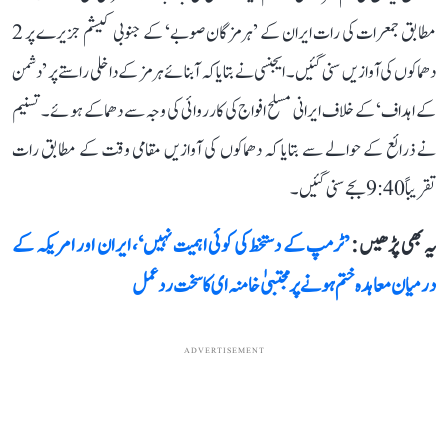
مطابق جمعرات کی رات ایران کے ’ہرمزگان صوبے‘ کے جنوبی کیشم جزیرے پر 2
دھماکوں کی آوازیں سنی گئیں۔ ایجنسی نے بتایا کہ آبنائے ہرمز کے داخلی راستے پر ’دشمن
کے اہداف‘ کے خلاف ایرانی مسلح افواج کی کارروائی کی وجہ سے دھماکے ہوئے۔ تسنیم
نے ذرائع کے حوالے سے بتایا کہ دھماکوں کی آوازیں مقامی وقت کے مطابق رات
تقریباً 9:40 بجے سنی گئیں۔
یہ بھی پڑھیں :
’ٹرمپ کے دستخط کی کوئی اہمیت نہیں‘، ایران اور امریکہ کے
درمیان معاہدہ ختم ہونے پر مجتبیٰ خامنہ ای کا سخت ردعمل
ADVERTISEMENT