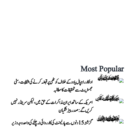
Most Popular
اداکار راجپال یادو کے خلاف کوٹھی پر قبضہ کرنے کی شکایت، سٹی
مجسٹریٹ سے تحقیقات کا مطالبہ
امریکہ کے ساتھ ایران مذاکرات کے حق میں، لیکن سرینڈر نہیں
کریں گے: صدر پیزشکیان
گزشتہ 15 دنوں سے پارلیمنٹ کی کارروائی نہ چلنے کی واحد وجہ وزیر