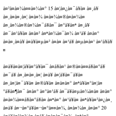
à¤²à¤à¤¾à¤¤à¤¾à¤° 15 à¤¦à¤¿à¤¨à¥à¤ à¤¸à¥
à¤¸à¤à¤¸à¤¦ à¤à¤¾ à¤à¤¾à¤®à¤à¤¾à¤
à¤¸à¤¾à¤®à¤¾à¤¨à¥à¤¯ à¤°à¥à¤ª à¤¸à¥
à¤¨à¤¹à¥à¤ à¤à¤² à¤ªà¤¾à¤¯à¤¾ à¤¹à¥ à¤à¤°
à¤à¤¸à¤à¥ à¤à¥à¤µà¤² à¤à¤ à¤¹à¥ à¤µà¤à¤¹ à¤¹à¥à¥
¤
à¤à¥à¤à¤¦à¥à¤°à¥à¤¯ à¤à¥à¤¹ à¤®à¤à¤¤à¥à¤°à¥
à¤¨à¥ à¤¸à¤à¤¸à¤¦ à¤à¥ à¤¦à¥à¤¨à¥à¤
à¤¸à¤¦à¤¨à¥à¤ à¤®à¥à¤ à¤à¤à¤° à¤ªà¥à¤°à¤¦à¤
°à¥à¤¶à¤¨ à¤à¤° à¤°à¤¹à¥ à¤¯à¥à¤µà¤¾à¤à¤ à¤à¤°
à¤à¤¾à¤¤à¥à¤°à¥à¤ à¤ªà¤° à¤¹à¥à¤ à¤ªà¥à¤²à¤¿à¤¸
à¤à¥ à¤¬à¤°à¥à¤¬à¤°à¤¤à¤¾, à¤à¤¾à¤¸à¤à¤° 20