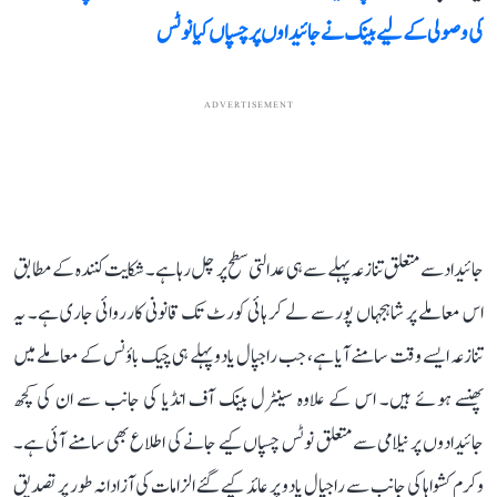
کی وصولی کے لیے بینک نے جائیداوں پر چسپاں کیا نوٹس
ADVERTISEMENT
جائیداد سے متعلق تنازعہ پہلے سے ہی عدالتی سطح پر چل رہا ہے۔ شکایت کنندہ کے مطابق
اس معاملے پر شاہجہاں پور سے لے کر ہائی کورٹ تک قانونی کارروائی جاری ہے۔ یہ
تنازعہ ایسے وقت سامنے آیا ہے، جب راجپال یادو پہلے ہی چیک باؤنس کے معاملے میں
پھنسے ہوئے ہیں۔ اس کے علاوہ سینٹرل بینک آف انڈیا کی جانب سے ان کی کچھ
جائیدادوں پر نیلامی سے متعلق نوٹس چسپاں کیے جانے کی اطلاع بھی سامنے آئی ہے۔
وکرم کشواہا کی جانب سے راجپال یادو پر عائد کیے گئے الزامات کی آزادانہ طور پر تصدیق