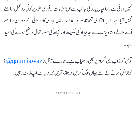
نہیں ہوئی ہے۔ راجپال یادو کی جانب سے ان الزامات پر فوری طور پر کوئی ردعمل سامنے
نہیں آیا ہے۔ اب انتظامی تحقیقات اور عدالت میں جاری کارروائی کے دوران سامنے
آنے والے دستاویزات سے جائیداد کی ملکیت اور قبضے کی صورتحال واضح ہونے کی امید
ہے۔
قومی آواز اب ٹیلی گرام پر بھی دستیاب ہے۔ ہمارے چینل (
qaumiawaz@
)
کو جوائن کرنے کے لئے یہاں کلک کریں اور تازہ ترین خبروں سے اپ ڈیٹ رہیں۔
ADVERTISEMENT