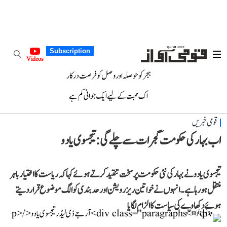
Subscription
Videos
ہجر کو حوصلہ اور وصل کو فرصت درکار
اک محبت کے لیے ایک جوانی کم ہے
قومی خبریں
اب بہار کی حکومت گجرات سے چلے گی: تیجسوی یادو
تیجسوی یادو نے بہار کی نئی حکومت پر سخت تنقید کرتے ہوئے کہا کہ ریاست کا اختیار باہر
منتقل ہو رہا ہے۔ انہوں نے خواتین ریزرویشن اور حدبندی کو الگ موضوع قرار دیتے
ہوئے دکھاوے کی سیاست کا الزام لگایا