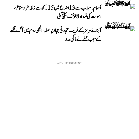
آسام: سیلاب سے 13 اضلاع میں 15 لاکھ سے زائد افراد متاثر،
اموات کی تعداد 98 تک پہنچ گئی
آبنائے ہرمز کے قریب تجارتی جہاز پر حملہ، انجن روم میں آگ لگنے
کے سبب عملے نے مانگی مدد
ADVERTISEMENT