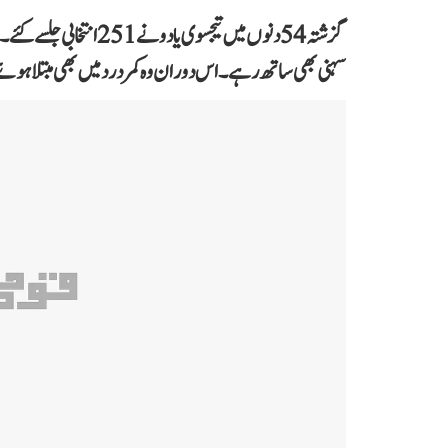
گزشتہ 54 دنوں میں تیجسو
سہنی بھی ساتھ رہے۔ اس دوران وہ کمر درد میں بھی مبتلا ہو