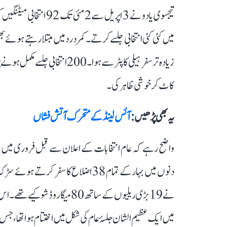
تیجسوی یادو نے 3 اپریل
زیادہ تر سفر ہیلی کاپٹر سے ہوا۔ 0
کاٹ کر خوشی ظاہر کی۔
یہ بھی پڑھیں :
آئس لینڈ کے متحرک آتش فشاں
میں ایک عظیم الشان جلسۂ عام کی شکل میں اختتام ہوا تھا،