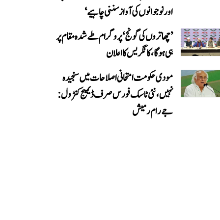
اور نوجوانوں کی آواز سننی چاہیے‘
’چھاتروں کی گونج‘ پروگرام طے شدہ مقام پر
ہی ہوگا، کانگریس کا اعلان
مودی حکومت امتحانی اصلاحات میں سنجیدہ
نہیں، نئی ٹاسک فورس صرف ڈیمیج کنٹرول:
جے رام رمیش