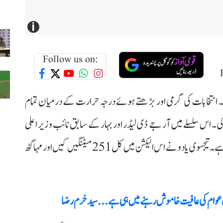
i
Follow us on:
بی مہم تھم گئی ہے۔ انتخابات کی گرمی اور بڑھتے ہوئے درجہ حرارت کے درمیان تمام
کی۔ اس سلسلے میں آر جے ڈی لیڈر اور بہار کے سابق نائب وزیر اعلی
تیجسوی یادو انتخابی ریلیوں کے معاملے میں سب سے آگے رہے۔ تیجسوی یادو نے اس الیکشن میں کل 251 میٹنگیں کیں اور مہاگٹھ
ن عوام کی عافیت خاموش رہنے میں ہی ہے...سید خرم رضا