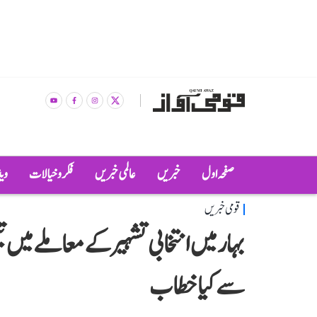
صفحہ اول
خبریں
عالمی خبریں
فکر و خیالات
وی
قومی خبریں
سے کیا خطاب