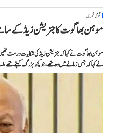
قومی خبریں
موہن بھاگوت کا جنریشن زیڈ کے سام
موہن بھاگوت نے کہاکہ جنریشن زیڈ کی شکایات درست تھیں۔ ہن
نے کہا کہ جس زمانے میں وہ تھے،جو کچھ بزرگ کہتے تھے، اس