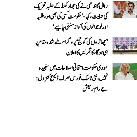
راہل گاندھی نے کی جھارکھنڈ کے طلبہ تحریک
کی حمایت، کہا- ’حکومت کسی کی بھی ہو، طلبہ
اور نوجوانوں کی آواز سننی چاہیے‘
’چھاتروں کی گونج‘ پروگرام طے شدہ مقام پر
ہی ہوگا، کانگریس کا اعلان
مودی حکومت امتحانی اصلاحات میں سنجیدہ
نہیں، نئی ٹاسک فورس صرف ڈیمیج کنٹرول:
جے رام رمیش