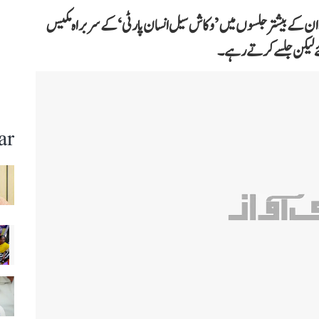
ی یادو نے 251 انتخابی جلسے کئے۔ ان کے بیشتر جلسوں میں ’وکاش سیل انسان پارٹی‘ کے سربراہ مکیس
ئے لیکن جلسے کرتے رہے۔
ar