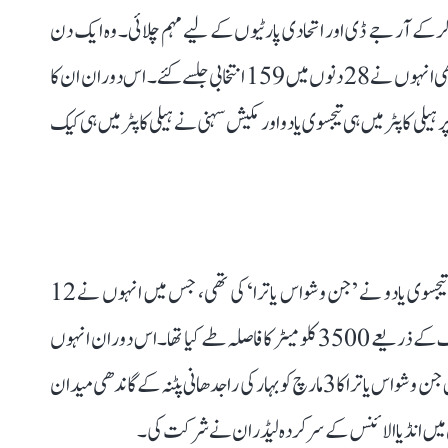
 سے 2 مئی تک 92 انتخابی میٹنگیں کرکے آر جے ڈی اور اتحادی پارٹیوں کے لیے مہم چلائی۔ وہ ایک دن
میں کئی کئی انتخابی جلسے کرتے۔ کمر درد میں مبتلا رہتے ہوئے بھی انہوں نے 28 دنوں میں 159 انتخابی جلسے کئے۔ اس دوران ان کا
20 انتخابی جلسے مکمل ہونے پر ہیلی کاپٹر میں ہی تیجسوی یادو اور مکیش سہنی نے ہیلی کاپٹر میں ہی کیک
واضح رہے کہ عام انتخابات کے اعلان سے قبل فروری میں تیجسوی یادو نے ’جن وشواس یاترا‘ کی تھی، جس میں انہوں نے 12
دنوں میں بہار کے تمام 38 اضلاع کا سفر کرتے ہوئے سڑک کے ذریعے 3500 کلومیٹر کا فاصلہ طے کیا تھا۔ اس دوران انہوں
نے 19 بڑی ریلیوں کے ساتھ 80 میگا روڈ شو کیے تھے۔ اس جن وشواس یاترا کا 3 مارچ کو بہار کی راجدھانی پٹنہ کے گاندھی میدان
 جس میں انڈیا الائنس کے سرکردہ لیڈران نے شرکت کی۔