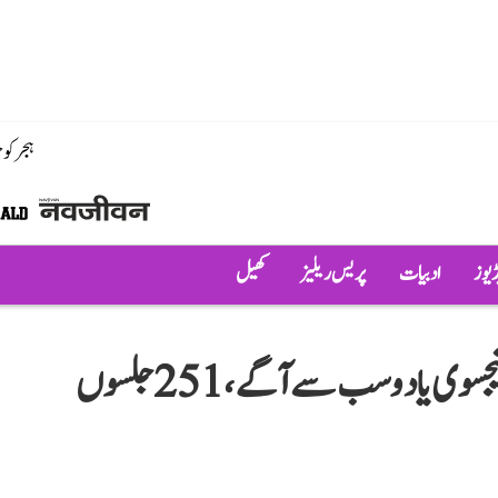
ہجر کو
ڈیوز
ادبیات
پریس ریلیز
کھیل
بہار میں انتخابی تشہیر کے معاملے میں تیجسوی یادو سب سے آگے، 251 جلسوں