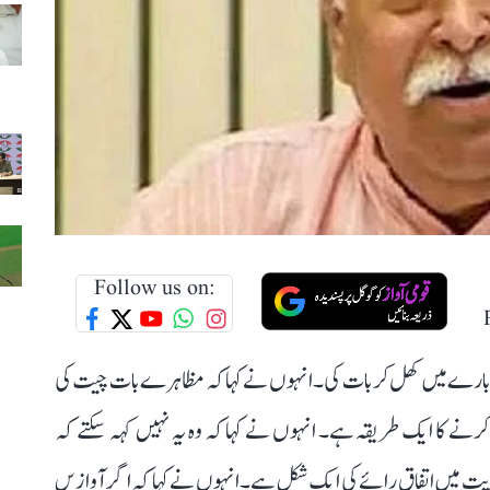
Follow us on:
ے بارے میں کھل کر بات کی۔ انہوں نے کہا کہ مظاہرے بات چیت کی
کرنے کا ایک طریقہ ہے۔ انہوں نے کہا کہ وہ یہ نہیں کہہ سکتے کہ
ہوریت میں اتفاق رائے کی ایک شکل ہے۔انہو ں نے کہا کہ اگر آوازیں