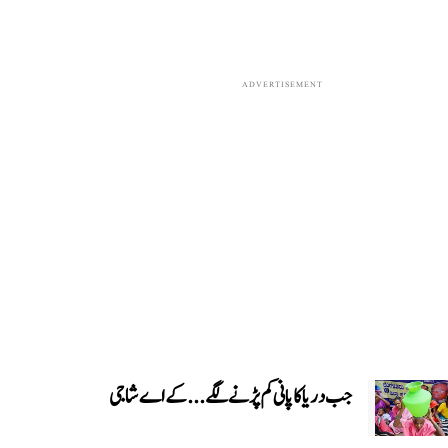
ADVERTISEMENT
جب دریا کا پانی کم پڑنے لگے...کے اے شاجی