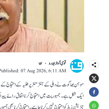
قومی آواز بیورو
Published: 07 Aug 2026, 6:11 AM
موہن بھاگوت نے دہلی کے جنتر منتر پر طلبہ کے احتجاج ک
ایک شکل ہے۔ جمہوریت میں احتجاج کرنا اتفاق رائے پیدا 
جنریشن زیڈ کو احتجاج نہیں کرنا چاہیے۔احتجاج کرنا بھی جم