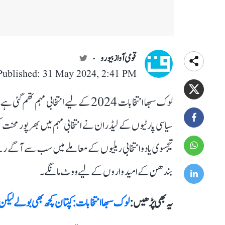
قومی آواز بیورو
Published: 31 May 2024, 2:41 PM
لوک سبھا انتخابات 2024 کے لیے انتخا
سیاسی پارٹیوں کے لیڈران نے انتخابی مہم میں بھرپور محنت 
بندھن کے امیدواروں کے لیے ووٹ مانگے۔
یہ بھی پڑھیں :
لوک سبھا انتخابات: کپتان کچھ بھی بولے لیک