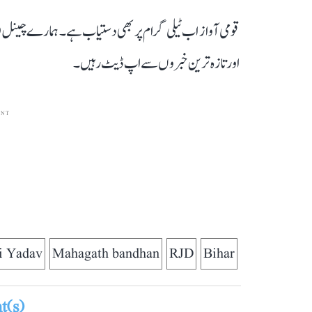
قومی آواز اب ٹیلی گرام پر بھی دستیاب ہے۔ ہمارے چینل 
اور تازہ ترین خبروں سے اپ ڈیٹ رہیں۔
ENT
i Yadav
Mahagath bandhan
RJD
Bihar
(s)