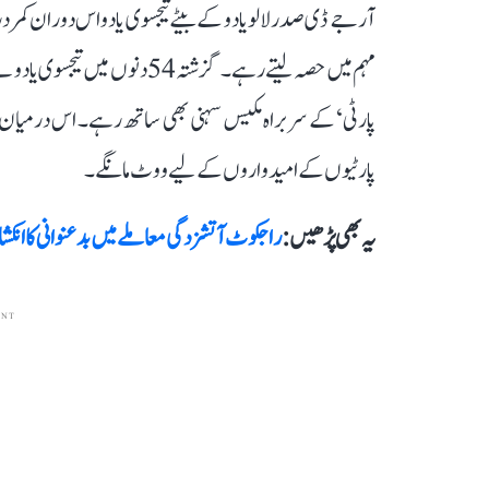
آر جے ڈی صدر لالو یادو کے بیٹے تیجسوی یادو اس دوران کمر درد می
پارٹی‘ کے سربراہ مکیس سہنی بھی ساتھ رہے۔ اس درمیان وہ ت
پارٹیوں کے امیدواروں کے لیے ووٹ مانگے۔
یہ بھی پڑھیں :
راجکوٹ آتشزدگی معاملے میں بدعنوانی کا ا
ENT