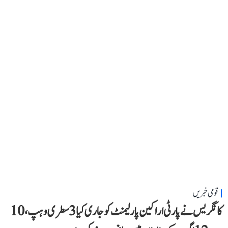
قومی خبریں
کانگریس نے پارٹی اراکین پارلیمنٹ کو جاری کیا 3 سطری وہپ، 10