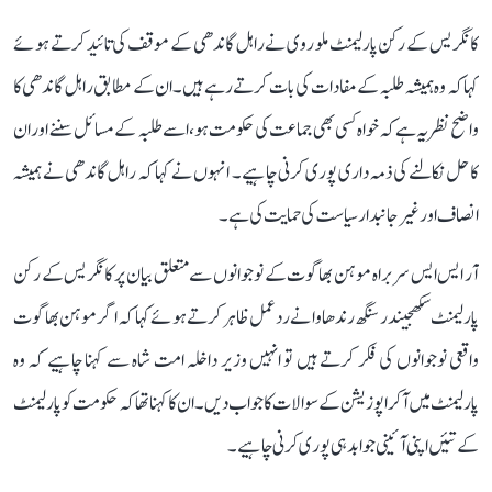
کانگریس کے رکن پارلیمنٹ ملو روی نے راہل گاندھی کے موقف کی تائید کرتے ہوئے
کہا کہ وہ ہمیشہ طلبہ کے مفادات کی بات کرتے رہے ہیں۔ ان کے مطابق راہل گاندھی کا
واضح نظریہ ہے کہ خواہ کسی بھی جماعت کی حکومت ہو، اسے طلبہ کے مسائل سننے اور ان
کا حل نکالنے کی ذمہ داری پوری کرنی چاہیے۔ انہوں نے کہا کہ راہل گاندھی نے ہمیشہ
انصاف اور غیر جانبدار سیاست کی حمایت کی ہے۔
آر ایس ایس سربراہ موہن بھاگوت کے نوجوانوں سے متعلق بیان پر کانگریس کے رکن
پارلیمنٹ سکھجیندر سنگھ رندھاوا نے ردعمل ظاہر کرتے ہوئے کہا کہ اگر موہن بھاگوت
واقعی نوجوانوں کی فکر کرتے ہیں تو انہیں وزیر داخلہ امت شاہ سے کہنا چاہیے کہ وہ
پارلیمنٹ میں آکر اپوزیشن کے سوالات کا جواب دیں۔ ان کا کہنا تھا کہ حکومت کو پارلیمنٹ
کے تئیں اپنی آئینی جوابدہی پوری کرنی چاہیے۔