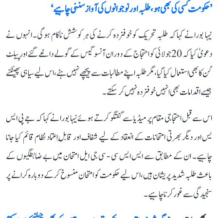
’حکومت کسی کی بھی ہو، طلبہ اور نوجوانوں کی آواز سننی چاہیے‘
نیہا بورا نے کہا کہ طلبہ تحریک کو خوفزدہ کرنے کی ہر کوشش ناکام ہوگی۔ انہوں نے
دعویٰ کیا کہ 20 جولائی کو احتجاج کے دوران آنسو گیس کے گولے داغے گئے اور پیلٹ
گن کا بھی استعمال کیا گیا، مگر طلبہ اپنے مطالبات سے پیچھے نہیں ہٹے، اس لیے سیاہی پھینکنے
جیسے اقدامات بھی انہیں خوفزدہ نہیں کر سکتے۔
اس سے قبل احتجاجی مقام پر میڈیا سے گفتگو کرتے ہوئے نیہا بورا نے کہا کہ جے پی ایس
یس اور دیگر بھرتی امتحانات کے انعقاد کے لیے شفاف اور قابلِ اعتماد نظام قائم کیا جانا
چاہیے۔ ان کے مطابق سے ایس ایس سی - سی جی ایل امتحان میں بے ضابطگیوں کے
باعث طلبہ شدید پریشان ہیں، اس لیے حکومت کو امتحان منسوخ کرکے دوبارہ کرانے پر
سنجیدگی سے غور کرنا چاہیے۔