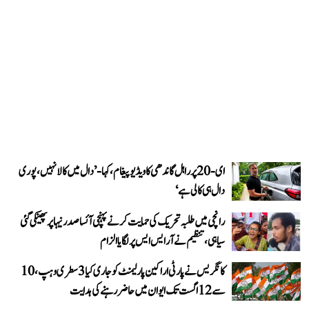
ای-20 پر راہل گاندھی کا ویڈیو پیغام، کہا- ’دال میں کالا نہیں، پوری
دال ہی کالی ہے‘
رانچی میں طلبہ تحریک کی حمایت کرنے پہنچی آئسا صدر نیہا پر پھینکی گئی
سیاہی، تنظیم نے آر ایس ایس پر لگایا الزام
کانگریس نے پارٹی اراکین پارلیمنٹ کو جاری کیا 3 سطری وہپ، 10
سے 12 اگست تک ایوان میں حاضر رہنے کی ہدایت