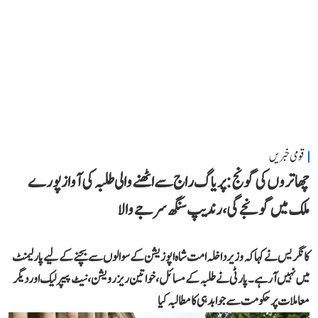
قومی خبریں
چھاتروں کی گونج: پریاگ راج سے اٹھنے والی طلبہ کی آواز پورے
ملک میں گونجے گی، رندیپ سنگھ سرجے والا
کانگریس نے کہا کہ وزیر داخلہ امت شاہ اپوزیشن کے سوالوں سے بچنے کے لیے پارلیمنٹ
میں نہیں آ رہے۔ پارٹی نے طلبہ کے مسائل، خواتین ریزرویشن، نیٹ پیپر لیک اور دیگر
معاملات پر حکومت سے جوابدہی کا مطالبہ کیا