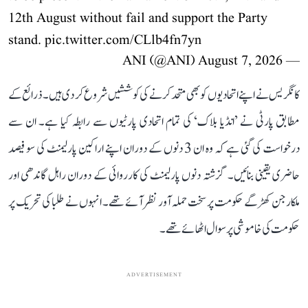
12th August without fail and support the Party
stand.
pic.twitter.com/CLlb4fn7yn
August 7, 2026
— ANI (@ANI)
کانگریس نے اپنے اتحادیوں کو بھی متحد کرنے کی کوششیں شروع کر دی ہیں۔ ذرائع کے
مطابق پارٹی نے ’انڈیا بلاک‘ کی تمام اتحادی پارٹیوں سے رابطہ کیا ہے۔ ان سے
درخواست کی گئی ہے کہ وہ ان 3 دنوں کے دوران اپنے اراکین پارلیمنٹ کی سو فیصد
حاضری یقینی بنائیں۔ گزشتہ دنوں پارلیمنٹ کی کارروائی کے دوران راہل گاندھی اور
ملکارجن کھڑگے حکومت پر سخت حملہ آور نظر آئے تھے۔ انہوں نے طلبا کی تحریک پر
حکومت کی خاموشی پر سوال اٹھائے تھے۔
ADVERTISEMENT