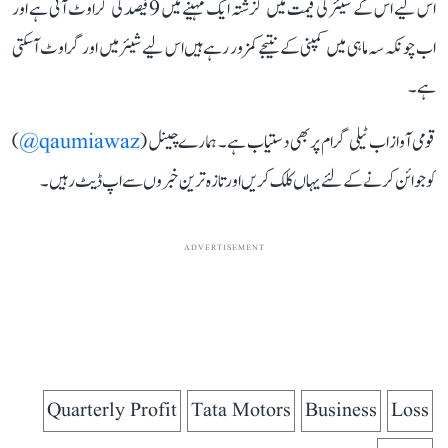
اس لیے اس کے شیئر کی قیمت میں گزشتہ ایک مہینے میں 9 فیصد کی گراوٹ آئی ہے اور
اب چونکہ سہ ماہی میں کمپنی کے نتیجے کمزور رہے ہیں اس لیے شیئر میں اور گراوٹ آ سکتی
ہے۔
قومی آواز اب ٹیلی گرام پر بھی دستیاب ہے۔ ہمارے چینل (
qaumiawaz@
)
کو جوائن کرنے کے لئے یہاں کلک کریں اور تازہ ترین خبروں سے اپ ڈیٹ رہیں۔
ADVERTISEMENT
Quarterly Profit
Tata Motors
Business
Loss