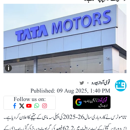
i
قومی آواز بیورو
Published: 09 Aug 2025, 1:40 PM
Follow us on:
ٹاٹا موٹرس نے کاروباری سال 26-2025 کی پہلی سہ ماہی کے نتیجے کا اعلان کر دیا ہے۔
اس دوران کمپنی کے نیٹ پرافٹ میں 62.2 فیصد کی گراوٹ درج کی گئی ہے۔ اسی کے