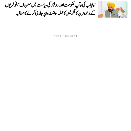
’پنجاب کی عآپ حکومت اعداد و شمار کی سیاست میں مصروف‘، نوکریوں
کے دعووں پر کانگریس کا حملہ، وائٹ پیپر جاری کرنے کا مطالبہ
ADVERTISEMENT