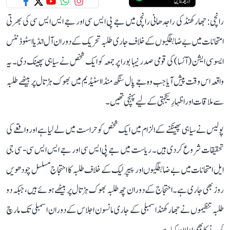
رانچی: جھارکھنڈ کی راجدھانی رانچی میں جے پی ایس سی اور جے ایس ایس سی کی بھرتی
امتحانات میں بے ضابطگیوں کے خلاف جاری طلبہ تحریک کے دوران آل انڈیا اسٹوڈنٹس
ایسوسی ایشن (آئسا) کی قومی صدر نیہا بورا پر جمعہ کو ایک شخص نے سیاہی پھینک دی۔ یہ
واقعہ اس وقت پیش آیا جب وہ جے پال سنگھ منڈا اسٹیڈیم میں بھوک ہڑتال پر بیٹھے طلبہ
سے ملاقات اور اظہارِ یکجہتی کے لیے پہنچی تھیں۔
پولیس نے سیاہی پھینکنے کے الزام میں ایک شخص کو حراست میں لے لیا ہے اور واقعے کی
تحقیقات شروع کر دی ہیں۔ ریاست میں جے پی ایس سی اور جے ایس ایس سی - سی جی
ایل امتحانات میں بے ضابطگیوں اور پیپر لیک کے خلاف طلبہ کا احتجاج مسلسل چودھویں
روز بھی جاری ہے۔ احتجاج کے دوران چھ طلبہ بھوک ہڑتال پر بیٹھے ہوئے ہیں، جبکہ دو
طلبہ تنظیموں نے جھارکھنڈ اسمبلی کے جاری مانسون اجلاس کے دوران اسمبلی تک مارچ