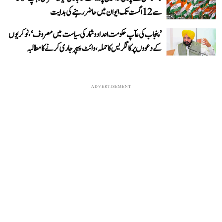
سے 12 اگست تک ایوان میں حاضر رہنے کی ہدایت
’پنجاب کی عآپ حکومت اعداد و شمار کی سیاست میں مصروف‘، نوکریوں
کے دعووں پر کانگریس کا حملہ، وائٹ پیپر جاری کرنے کا مطالبہ
ADVERTISEMENT