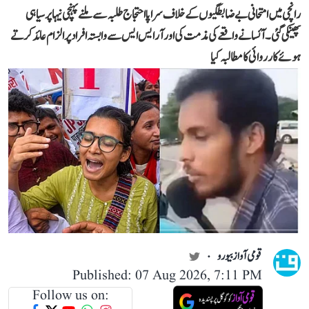
رانچی میں امتحانی بے ضابطگیوں کے خلاف سراپا احتجاج طلبہ سے ملنے پہنچی نیہا پر سیاہی
پھینکی گئی۔ آئسا نے واقعے کی مذمت کی اور آر ایس ایس سے وابستہ افراد پر الزام عائد کرتے
ہوئے کارروائی کا مطالبہ کیا
قومی آواز بیورو
Published: 07 Aug 2026, 7:11 PM
Follow us on: