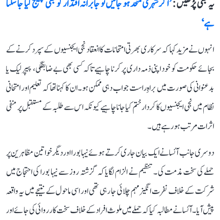
یہ بھی پڑھیں :
’اگر شہری متحد ہو جائیں تو جابرانہ اقتدار کو بھی چیلنج کیا جا سکتا
ہے‘
انہوں نے مزید کہا کہ سرکاری بھرتی امتحانات کا انعقاد نجی ایجنسیوں کے سپرد کرنے کے
بجائے حکومت کو خود اپنی ذمہ داری پر کرنا چاہیے تاکہ کسی بھی بے ضابطگی، پیپر لیک یا
بدعنوانی کی صورت میں براہِ راست جواب دہی ممکن ہو۔ ان کا کہنا تھا کہ تعلیم اور امتحانی
نظام میں نجی ایجنسیوں کا کردار ختم کیا جانا چاہیے کیونکہ اس سے طلبہ کے مستقبل پر منفی
اثرات مرتب ہو رہے ہیں۔
دوسری جانب آئسا نے ایک بیان جاری کرتے ہوئے نیہا بورا اور دیگر خواتین مظاہرین پر
حملے کی سخت مذمت کی۔ تنظیم نے الزام لگایا کہ گزشتہ روز سے نیہا بورا کی احتجاج میں
شرکت کے خلاف نفرت انگیز مہم چلائی جا رہی تھی اور اسی ماحول کے نتیجے میں یہ واقعہ
پیش آیا۔ آئسا نے مطالبہ کیا کہ حملے میں ملوث افراد کے خلاف سخت کارروائی کی جائے اور