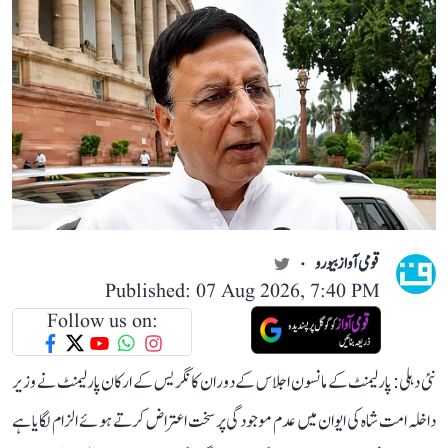
قومی آواز بیورو
Published: 07 Aug 2026, 7:40 PM
Follow us on:
نئی دہلی: پارلیمنٹ کے مانسون اجلاس کے دوران کانگریس کے ارکان پارلیمنٹ نے وزیر
داخلہ امت شاہ کی ایوان میں عدم موجودگی پر سخت اعتراض کرتے ہوئے الزام لگایا ہے