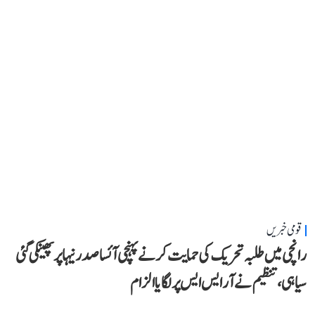
قومی خبریں
رانچی میں طلبہ تحریک کی حمایت کرنے پہنچی آئسا صدر نیہا پر پھینکی گئی
سیاہی، تنظیم نے آر ایس ایس پر لگایا الزام