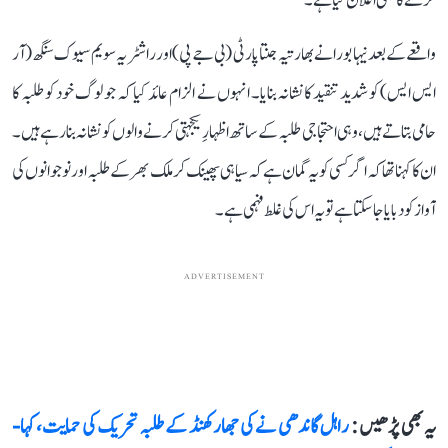
کرنے کا بھی اعلان کیا ہے۔
واقعے کے بعد نیہا بورا نے بھارتیہ جنتا پارٹی (بی جے پی) اور راشٹریہ سویم سیوک سنگھ (آر
ایس ایس) کو شدید تنقید کا نشانہ بنایا۔ انہوں نے الزام عائد کیا کہ جو لوگ خود کو طلبہ کا
حامی بتاتے ہیں، وہی احتجاجی طلبہ کے ساتھ اظہارِ یکجہتی کرنے والوں کو نشانہ بنا رہے ہیں۔
ان کا کہنا تھا کہ اگر کسی کو یہ گمان ہے کہ سیاہی پھینک کر ملک بھر کے طلبہ اور نوجوانوں کی
آواز کو دبایا جا سکتا ہے تو یہ اس کی غلط فہمی ہے۔
ADVERTISEMENT
یہ بھی پڑھیں :
راہل گاندھی نے کی جھارکھنڈ کے طلبہ تحریک کی حمایت، کہا-