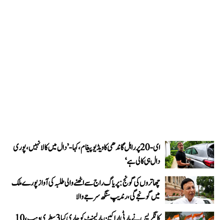
ای-20 پر راہل گاندھی کا ویڈیو پیغام، کہا- ’دال میں کالا نہیں، پوری
دال ہی کالی ہے‘
چھاتروں کی گونج: پریاگ راج سے اٹھنے والی طلبہ کی آواز پورے ملک
میں گونجے گی، رندیپ سنگھ سرجے والا
کانگریس نے پارٹی اراکین پارلیمنٹ کو جاری کیا 3 سطری وہپ، 10