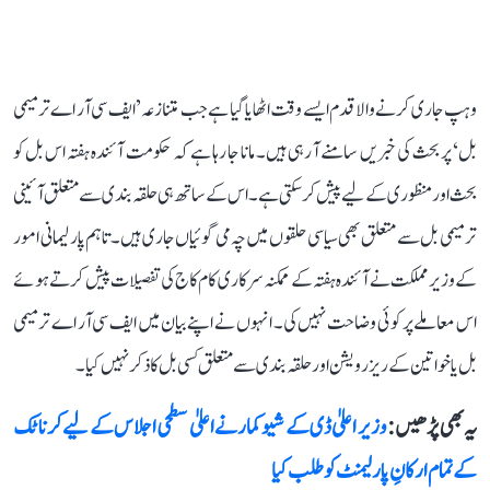
وہپ جاری کرنے والا قدم ایسے وقت اٹھایا گیا ہے جب متنازعہ ’ایف سی آر اے ترمیمی
بل‘ پر بحث کی خبریں سامنے آ رہی ہیں۔ مانا جا رہا ہے کہ حکومت آئندہ ہفتہ اس بل کو
بحث اور منظوری کے لیے پیش کر سکتی ہے۔ اس کے ساتھ ہی حلقہ بندی سے متعلق آئینی
ترمیمی بل سے متعلق بھی سیاسی حلقوں میں چہ می گوئیاں جاری ہیں۔ تاہم پارلیمانی امور
کے وزیر مملکت نے آئندہ ہفتہ کے ممکنہ سرکاری کام کاج کی تفصیلات پیش کرتے ہوئے
اس معاملے پر کوئی وضاحت نہیں کی۔ انہوں نے اپنے بیان میں ایف سی آر اے ترمیمی
بل یا خواتین کے ریزرویشن اور حلقہ بندی سے متعلق کسی بل کا ذکر نہیں کیا۔
یہ بھی پڑھیں :
وزیر اعلیٰ ڈی کے شیوکمار نے اعلیٰ سطحی اجلاس کے لیے کرناٹک
کے تمام ارکانِ پارلیمنٹ کو طلب کیا