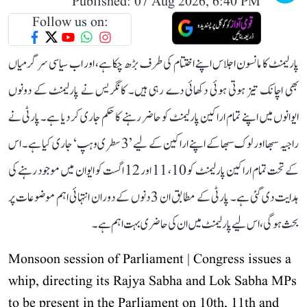
Published: 07 Aug 2026, 6:40 PM
Follow us on:
پارلیمنٹ کا مانسون اجلاس اپنے اختتام کی طرف بڑھ چکا ہے، اور اب سیاسی سرگرمیاں
بھی اچانک تیز ہوتی ہوئی دکھائی دے رہی ہیں۔ کانگریس نے پارلیمنٹ کے دونوں
ایوانوں میں اپنے تمام اراکین پارلیمنٹ کو حاضر رہنے کا حکم جاری کر دیا ہے۔ پارٹی نے
راجیہ سبھا اور لوک سبھا کے اپنے اراکین کے لیے ’3 سطری وہپ‘ جاری کیا ہے۔ اس
کے تحت تمام اراکین پارلیمنٹ کو 10، 11 اور 12 اگست کو ایوان میں موجود رہنے کی
ہدایت دی گئی ہے۔ پارٹی کے مطابق ان 3 دنوں کے دوران انتہائی اہم موضوعات پر
بحث ہوگی، اس لیے پارلیمنٹ میں ان کی حاضری بہت اہم ہے۔
Monsoon session of Parliament | Congress issues a
whip, directing its Rajya Sabha and Lok Sabha MPs
to be present in the Parliament on 10th, 11th and