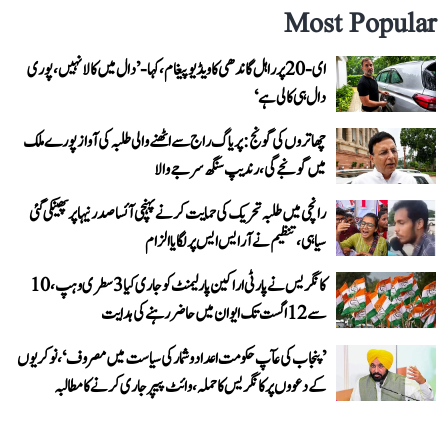
Most Popular
ای-20 پر راہل گاندھی کا ویڈیو پیغام، کہا- ’دال میں کالا نہیں، پوری
دال ہی کالی ہے‘
چھاتروں کی گونج: پریاگ راج سے اٹھنے والی طلبہ کی آواز پورے ملک
میں گونجے گی، رندیپ سنگھ سرجے والا
رانچی میں طلبہ تحریک کی حمایت کرنے پہنچی آئسا صدر نیہا پر پھینکی گئی
سیاہی، تنظیم نے آر ایس ایس پر لگایا الزام
کانگریس نے پارٹی اراکین پارلیمنٹ کو جاری کیا 3 سطری وہپ، 10
سے 12 اگست تک ایوان میں حاضر رہنے کی ہدایت
’پنجاب کی عآپ حکومت اعداد و شمار کی سیاست میں مصروف‘، نوکریوں
کے دعووں پر کانگریس کا حملہ، وائٹ پیپر جاری کرنے کا مطالبہ