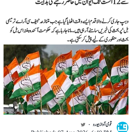
سے 12 اگست تک ایوان میں حاضر رہنے کی ہدایت
وہپ جاری کرنے والا قدم ایسے وقت اٹھایا گیا ہے جب متنازعہ ’ایف سی آر اے ترمیمی
بل‘ پر بحث کی خبریں سامنے آ رہی ہیں۔ مانا جا رہا ہے کہ حکومت آئندہ ہفتہ اس بل کو
بحث اور منظوری کے لیے پیش کر سکتی ہے۔
قومی آواز بیورو