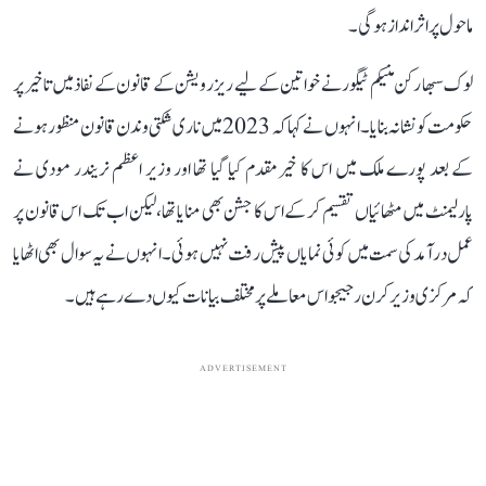
ماحول پر اثر انداز ہوگی۔
لوک سبھا رکن منیکم ٹیگور نے خواتین کے لیے ریزرویشن کے قانون کے نفاذ میں تاخیر پر
حکومت کو نشانہ بنایا۔ انہوں نے کہا کہ 2023 میں ناری شکتی وندن قانون منظور ہونے
کے بعد پورے ملک میں اس کا خیرمقدم کیا گیا تھا اور وزیر اعظم نریندر مودی نے
پارلیمنٹ میں مٹھائیاں تقسیم کر کے اس کا جشن بھی منایا تھا، لیکن اب تک اس قانون پر
عمل درآمد کی سمت میں کوئی نمایاں پیش رفت نہیں ہوئی۔ انہوں نے یہ سوال بھی اٹھایا
کہ مرکزی وزیر کرن رجیجو اس معاملے پر مختلف بیانات کیوں دے رہے ہیں۔
ADVERTISEMENT