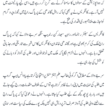
کہ وہ اپوزیشن کے سوالوں کا سامنا کرنے سے گریز کر رہے ہیں، اسی لیے پارلیمنٹ میں
نہیں آ رہے۔ کانگریس نے یہ بھی کہا کہ راہل گاندھی کے پریاگ راج میں مجوزہ پروگرام
کو اجازت ملنا جمہوری اقدار کی فتح ہے۔
کانگریس کے سینئر رہنما اور راجیہ سبھا رکن رندیپ سنگھ سرجے والا نے کہا کہ پریاگ
راج ملک کی کرم بھومی ہے اور گاندھی خاندان و کانگریس کا اس شہر سے تاریخی اور جذباتی
تعلق رہا ہے۔ انہوں نے الزام لگایا کہ ملک میں نوجوانوں اور طلبہ کی آواز کو دبانے کی
کوشش کی جا رہی ہے۔
سرجے والا کے مطابق اگر کوئی طالب علم جنتر منتر پر احتجاج کرتا ہے یا واٹس ایپ گروپ
میں طلبہ کی حمایت میں اپنی رائے ظاہر کرتا ہے تو اس کے خلاف مقدمات درج کیے جاتے
ہیں اور بار بار پوچھ گچھ کے لیے طلب کیا جاتا ہے۔ انہوں نے دعویٰ کیا کہ پریاگ راج
سے اٹھنے والی طلبہ کی آواز صرف اتر پردیش ہی نہیں بلکہ پورے ملک کی سیاست اور سماجی