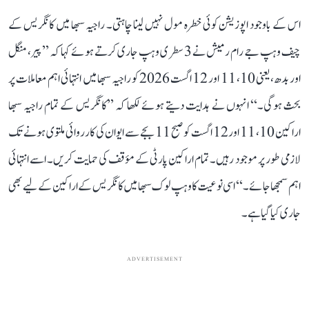
اس کے باوجود اپوزیشن کوئی خطرہ مول نہیں لینا چاہتی۔ راجیہ سبھا میں کانگریس کے
چیف وہپ جے رام رمیش نے 3 سطری وہپ جاری کرتے ہوئے کہا کہ ’’پیر، منگل
اور بدھ، یعنی 10، 11 اور 12 اگست 2026 کو راجیہ سبھا میں انتہائی اہم معاملات پر
بحث ہوگی۔‘‘ انہوں نے ہدایت دیتے ہوئے لکھا کہ ’’کانگریس کے تمام راجیہ سبھا
اراکین 10، 11 اور 12 اگست کو صبح 11 بجے سے ایوان کی کارروائی ملتوی ہونے تک
لازمی طور پر موجود رہیں۔ تمام اراکین پارٹی کے مؤقف کی حمایت کریں۔ اسے انتہائی
اہم سمجھا جائے۔‘‘ اسی نوعیت کا وہپ لوک سبھا میں کانگریس کے اراکین کے لیے بھی
جاری کیا گیا ہے۔
ADVERTISEMENT