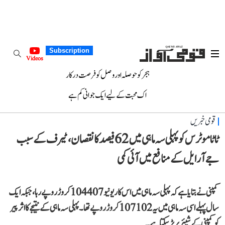
Subscription
Videos
ہجر کو حوصلہ اور وصل کو فرصت درکار
اک محبت کے لیے ایک جوانی کم ہے
قومی خبریں
ٹاٹا موٹرس کو پہلی سہ ماہی میں 62 فیصد کا نقصان، ٹیرف کے سبب
جے آر ایل کے منافع میں آئی کمی
کمپنی نے بتایا ہے کہ پہلی سہ ماہی میں اس کا ریونیو 104407 کروڑ روپے رہا، جبکہ ایک
سال پہلے اسی سہ ماہی میں یہ 107102 کروڑ روپے تھا۔ پہلی سہ ماہی کے نتیجے کا اثر پیر
کو کمپنی کے شیئر پر پڑ سکتا ہے۔