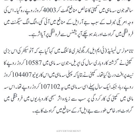
ساتھ جون سہ ماہی میں کمپنی کا خالص منافع گھٹ کر 4003 کروڑ روپے رہ گیا۔ اس کی
وجہ امریکی ٹیرف کے سبب جے آر ایل کے منافع میں آئی کمی، الگ الگ سیگمنٹ میں
فروختگی میں گراوٹ اور بند ہو چکے آپریشنس سے فروختگی پر آیا اثر ہے۔
ٹاٹا موٹرس لمیٹیڈ (ٹی ایم ایل) ریگولیٹری فائلنگ میں کہا گیا ہے کہ آٹو سیکٹر کی اس بڑی
کمپنی نے گزشتہ کاروباری سال کی اپریل-جون سہ ماہی میں 10587 کروڑ روپے کا
نیٹ پرافٹ درج کیا تھا۔ کمپنی نے بتایا کہ پہلی سہ ماہی میں اس کا ریونیو 104407 کروڑ
روپے رہا، جبکہ ایک سال پہلے اسی سہ ماہی میں یہ 107102 کروڑ روپے تھا۔ اس سہ
ماہی میں کمپنی کی کارکردگی پر سب سے زیادہ اثر سبھی کاروباریوں میں فروختگی میں
گراوٹ اور خاص طور سے جے ایل آر کے منافع میں گراوٹ کا ہے۔
ADVERTISEMENT