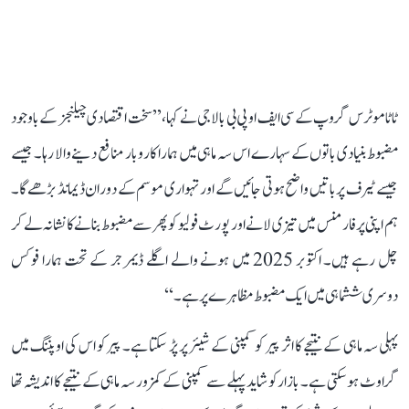
ٹاٹا موٹرس گروپ کے سی ایف او پی بی بالاجی نے کہا، ’’سخت اقتصادی چیلنجز کے باوجود
مضبوط بنیادی باتوں کے سہارے اس سہ ماہی میں ہمارا کاروبار منافع دینے والا رہا۔ جیسے
جیسے ٹیرف پر باتیں واضح ہوتی جائیں گے اور تہواری موسم کے دوران ڈیمانڈ بڑھے گا۔
ہم اپنی پرفارمنس میں تیزی لانے اور پورٹ فولیو کو پھر سے مضبوط بنانے کا نشانہ لے کر
چل رہے ہیں۔ اکتوبر 2025 میں ہونے والے اگلے ڈیمرجر کے تحت ہمارا فوکس
دوسری ششماہی میں ایک مضبوط مظاہرے پر ہے۔‘‘
پہلی سہ ماہی کے نتیجے کا اثر پیر کو کمپنی کے شیئر پر پڑ سکتا ہے۔ پیر کو اس کی اوپننگ میں
گراوٹ ہو سکتی ہے۔ بازار کو شاید پہلے سے کمپنی کے کمزور سہ ماہی کے نتیجے کا اندیشہ تھا