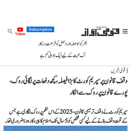
Subscription
Videos
ہجر کو حوصلہ اور وصل کو فرصت درکار
اک محبت کے لیے ایک جوانی کم ہے
قومی خبریں
وقف قانون پر سپریم کورٹ کا بڑا فیصلہ، کچھ دفعات پر لگائی روک،
پورے قانون پر روک سے انکار
سپریم کورٹ نے وقف ترمیمی قانون-2025 کے اس نظم پر روک لگا دی ہے جس
کے تحت وقف بنانے کے لیے کسی شخص کو 5 سال تک اسلام کا پیروکار ہونا ضروری تھا۔