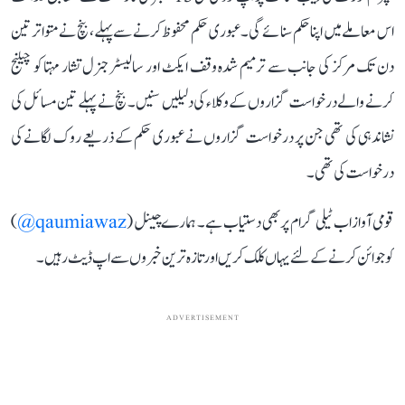
اس معاملے میں اپنا حکم سنائے گی۔ عبوری حکم محفوظ کرنے سے پہلے، بنچ نے متواتر تین
دن تک مرکز کی جانب سے ترمیم شدہ وقف ایکٹ اور سالیسٹر جنرل تشار مہتا کو چیلنج
کرنے والے درخواست گزاروں کے وکلاء کی دلیلیں سنیں۔ بنچ نے پہلے تین مسائل کی
نشاندہی کی تھی جن پر درخواست گزاروں نے عبوری حکم کے ذریعے روک لگانے کی
درخواست کی تھی۔
قومی آواز اب ٹیلی گرام پر بھی دستیاب ہے۔ ہمارے چینل (
qaumiawaz@
)
کو جوائن کرنے کے لئے یہاں کلک کریں اور تازہ ترین خبروں سے اپ ڈیٹ رہیں۔
ADVERTISEMENT