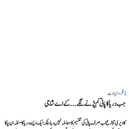
فکر و خیالات
جب دریا کا پانی کم پڑنے لگے...کے اے شاجی
کاویری تنازع اب صرف پانی کی تقسیم کا معاملہ نہیں رہا، بلکہ ایک ایسے دریا کا مسئلہ بن چکا