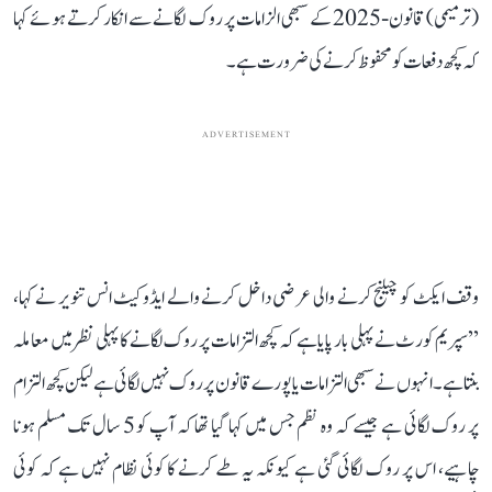
(ترمیمی) قانون-2025 کے سبھی الزامات پر روک لگانے سے انکار کرتے ہوئے کہا
کہ کچھ دفعات کو محفوظ کرنے کی ضرورت ہے۔
ADVERTISEMENT
وقف ایکٹ کو چیلنج کرنے والی عرضی داخل کرنے والے ایڈوکیٹ انس تنویر نے کہا،
’’سپریم کورٹ نے پہلی بار پایا ہے کہ کچھ التزامات پر روک لگانے کا پہلی نظر میں معاملہ
بنتا ہے۔ انہوں نے سبھی التزامات یا پورے قانون پر روک نہیں لگائی ہے لیکن کچھ التزام
پر روک لگائی ہے جیسے کہ وہ نظم جس میں کہا گیا تھا کہ آپ کو 5 سال تک مسلم ہونا
چاہیے، اس پر روک لگائی گئی ہے کیونکہ یہ طے کرنے کا کوئی نظام نہیں ہے کہ کوئی