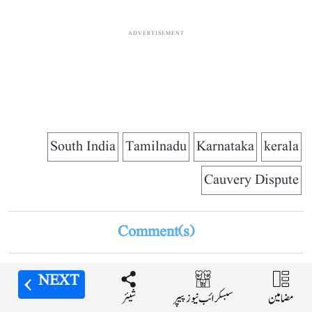
ADVERTISEMENT
South India
Tamilnadu
Karnataka
kerala
Cauvery Dispute
Comment(s)
NEXT
NEXT
ADVERTISEMENT
مضامین
مضامین
شیئر
شیئر
سبسکرائب نیوز پیپر
سبسکرائب نیوز پیپر