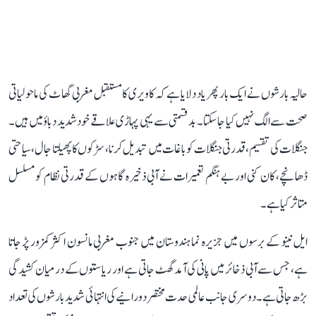
حالیہ بارشوں نے ایک بار پھر یاد دلایا ہے کہ کاویری کا مستقبل مغربی گھاٹ کی ماحولیاتی
صحت سے الگ نہیں کیا جا سکتا۔ بدقسمتی سے یہی پہاڑی علاقے خود شدید دباؤ میں ہیں۔
جنگلات کی تقسیم، قدرتی جنگلات کو باغات میں تبدیل کرنا، سڑکوں کا پھیلتا جال، سیاحتی
ڈھانچے، کان کنی اور بے ہنگم تعمیرات نے آبی ذخیرہ گاہوں کے قدرتی نظام کو مسلسل
متاثر کیا ہے۔
ایل نینو کے برسوں میں جزیرہ نما ہندوستان میں جنوب مغربی مانسون اکثر کمزور پڑ جاتا
ہے، جس سے آبی ذخائر میں پانی کی آمد گھٹ جاتی ہے اور ریاستوں کے درمیان کشیدگی
بڑھ جاتی ہے۔ دوسری جانب عالمی حدت مختصر دورانیے کی انتہائی شدید بارشوں کی تعداد