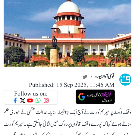
i
قومی آواز بیورو
Published: 15 Sep 2025, 11:46 AM
Follow us on:
وقف ایکٹ پر سپریم کورٹ نے آج ایک بڑا فیصلہ سنایا۔ عدالت عظمیٰ نے عبوری حکم
سناتے ہوئے کہا کہ پورے وقف قانون پر روک نہیں لگائی جا سکتی ہے۔ سپریم کورٹ