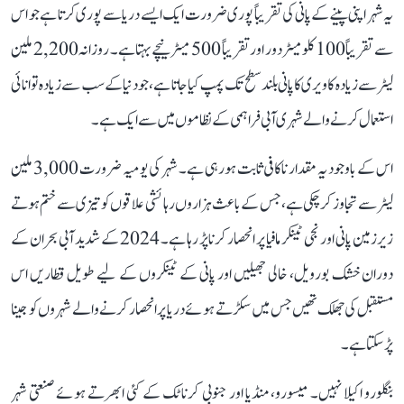
یہ شہر اپنی پینے کے پانی کی تقریباً پوری ضرورت ایک ایسے دریا سے پوری کرتا ہے جو اس
سے تقریباً 100 کلومیٹر دور اور تقریباً 500 میٹر نیچے بہتا ہے۔ روزانہ 2,200 ملین
لیٹر سے زیادہ کاویری کا پانی بلند سطح تک پمپ کیا جاتا ہے، جو دنیا کے سب سے زیادہ توانائی
استعمال کرنے والے شہری آبی فراہمی کے نظاموں میں سے ایک ہے۔
اس کے باوجود یہ مقدار ناکافی ثابت ہو رہی ہے۔ شہر کی یومیہ ضرورت 3,000 ملین
لیٹر سے تجاوز کر چکی ہے، جس کے باعث ہزاروں رہائشی علاقوں کو تیزی سے ختم ہوتے
زیرزمین پانی اور نجی ٹینکر مافیا پر انحصار کرنا پڑ رہا ہے۔ 2024 کے شدید آبی بحران کے
دوران خشک بورویل، خالی جھیلیں اور پانی کے ٹینکروں کے لیے طویل قطاریں اس
مستقبل کی جھلک تھیں جس میں سکڑتے ہوئے دریا پر انحصار کرنے والے شہروں کو جینا
پڑ سکتا ہے۔
بنگلورو اکیلا نہیں۔ میسورو، منڈیا اور جنوبی کرناٹک کے کئی ابھرتے ہوئے صنعتی شہر