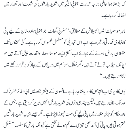
کہ بڑھتا ہوا عالمی درجہ حرارت جنوبی ایشیا میں شدید بارشوں کی شدت اور تعداد میں
اضافہ کر رہا ہے۔
ماہر موسمیات ایس ابھیلاش کے مطابق، ’’مغربی گھاٹ، جو جنوبی ہندوستان کے لیے پانی
کا بنیادی قدرتی ذخیرہ ہے، اب اس تبدیلی کو مسلسل محسوس کر رہا ہے۔ کئی مہینوں تک
متوازن بارش ہونے کے بجائے اب اکثر ایسے موسلادھار واقعات پیش آتے ہیں جو
اچانک سیلاب تو لے آتے ہیں، مگر خشک موسم میں دریاؤں کے بہاؤ کو برقرار رکھنے میں
ناکام رہتے ہیں۔‘‘
یوں کاویری اب انتہاؤں کا دریا بنتا جا رہا ہے۔ مانسون کے بیشتر حصے میں آبی ذخائر خطرناک
حد تک خالی رہتے ہیں، لیکن چند ہی دنوں کی شدید بارش انہیں لبریز کر دیتی ہے، جس کے
بعد حکام کو بڑی مقدار میں پانی نیچے کی سمت چھوڑنا پڑتا ہے۔ مگر جیسے ہی یہ شدید بارشیں
ختم ہوتی ہیں، پانی کی آمد بھی تیزی سے کم ہونے لگتی ہے کیونکہ بارش کا سلسلہ مستقل