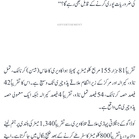
کی ضروریات پوری کرنے کے قابل بھی رہے گا؟‘‘
ADVERTISEMENT
تقریباً 81 ہزار 155 مربع کلومیٹر پر پھیلا ہوا کاویری کا طاس (بیسن) کرناٹک، تمل
ناڈو، کیرالہ اور مرکز کے زیر انتظام علاقے پڈوچیری تک وسیع ہے۔ اس کا تقریباً 42
فیصد حصہ کرناٹک، 54 فیصد تمل ناڈو، تقریباً 4 فیصد کیرالہ جبکہ ایک معمولی حصہ
پڈوچیری میں واقع ہے۔
کوڈاگو کے جنگلاتی پہاڑی علاقے تلاکاویری سے تقریباً 1,340 میٹر کی بلندی پر جنم لینے
والا یہ دریا تقریباً 800 کلومیٹر کا سفر طے کرنے کے بعد خلیجِ بنگال میں جا گرتا ہے۔ اپنے