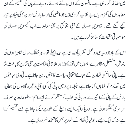
میں اضافہ کر رہی ہے۔ مانسون کے اس بدلتے ہوئے رویے نے پانی کی تقسیم کے ان
معاہدوں کی کمزوریاں بے نقاب کر دی ہیں جو ماضی کی اوسط بارش اور بہاؤ کی بنیاد پر تیار
کیے گئے تھے۔ بیسویں صدی کے آبی حقائق پر مبنی معاہدے اب اکیسویں صدی کی
موسمیاتی حقیقت کا سامنا کر رہے ہیں۔
اس کے باوجود سیاسی ردعمل تقریباً ویسا ہی ہے جیسا پہلے تھا۔ ہر خشک سال شاہراہوں کی
بندش، مشتعل مظاہرے، بسوں میں توڑ پھوڑ اور علاقائی شناخت پر مبنی تقاریر کا باعث بنتا
ہے۔ پانی سائنسی تعاون کے بجائے انتخابی سیاست کا ہتھیار بن جاتا ہے۔ ٹی وی مباحثوں
میں تصادم کو نمایاں کیا جاتا ہے، جبکہ زیرزمین پانی کی کمی، آبی ذخیرہ گاہوں کی بحالی،
بارش کے پانی کے ذخیرے اور پانی کی طلب کو منظم کرنے جیسے اہم موضوعات پر صرف
سرسری گفتگو ہوتی ہے۔ دریا کو ایک ایسے وسیلے کے طور پر دیکھا جاتا ہے جسے تقسیم کرنا
ہے، نہ کہ ایک ایسے ماحولیاتی نظام کے طور پر جس کا تحفظ ضروری ہے۔