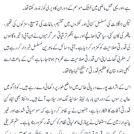
ہے، اور یہی عمل ماضی میں خشک موسم کے دوران کاویری کو زندہ رکھتا تھا۔
لیکن جنگلات کی مسلسل کٹائی اور ٹکڑوں میں تقسیم، باغات کی توسیع، سڑکوں کی تعمیر،
پتھر کی کان کنی، سیاحتی ڈھانچے اور بے ہنگم ترقیاتی سرگرمیوں نے ان آبی ذخیرہ گاہوں
کی قدرتی صلاحیت کو کمزور کر دیا ہے۔ آبی وسائل کے ماہرین مسلسل خبردار کر رہے ہیں
کہ مغربی گھاٹ اپنی اس قدرتی صلاحیت سے محروم ہوتا جا رہا ہے جس کے باعث اسے
کبھی ہندوستان کا عظیم قدرتی ’اسفنج‘ کہا جاتا تھا۔
اس کے اثرات پورے دریائی طاس میں واضح طور پر دکھائی دے رہے ہیں۔ کوڈاگو میں
حالیہ برسوں کے دوران بار بار لینڈ سلائیڈنگ اور سیلاب آئے ہیں۔ وائناڈ بھی تباہ کن
قدرتی آفات کا شکار رہا ہے، جنہوں نے یہ ظاہر کر دیا ہے کہ موسمیاتی شدت اور غیر
پائیدار زمین کے استعمال نے پہاڑی ماحولیاتی نظام کو کس قدر کمزور بنا دیا ہے۔ ستم ظریفی