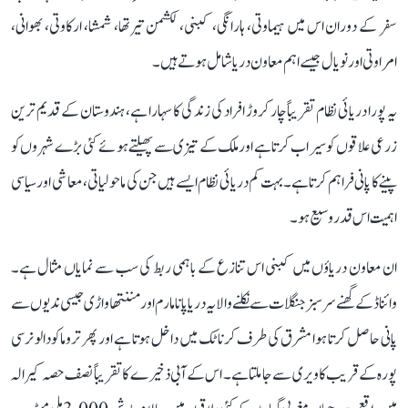
سفر کے دوران اس میں ہیماوتی، ہارانگی، کبنی، لکشمن تیرتھا، شمشا، ارکاوتی، بھوانی،
امراوتی اور نویال جیسے اہم معاون دریا شامل ہوتے ہیں۔
یہ پورا دریائی نظام تقریباً چار کروڑ افراد کی زندگی کا سہارا ہے، ہندوستان کے قدیم ترین
زرعی علاقوں کو سیراب کرتا ہے اور ملک کے تیزی سے پھیلتے ہوئے کئی بڑے شہروں کو
پینے کا پانی فراہم کرتا ہے۔ بہت کم دریائی نظام ایسے ہیں جن کی ماحولیاتی، معاشی اور سیاسی
اہمیت اس قدر وسیع ہو۔
ان معاون دریاؤں میں کبنی اس تنازع کے باہمی ربط کی سب سے نمایاں مثال ہے۔
وائناڈ کے گھنے سرسبز جنگلات سے نکلنے والا یہ دریا پانامارم اور مننتھاواڑی جیسی ندیوں سے
پانی حاصل کرتا ہوا مشرق کی طرف کرناٹک میں داخل ہوتا ہے اور پھر تروماکودالو نرسی
پورہ کے قریب کاویری سے جا ملتا ہے۔ اس کے آبی ذخیرے کا تقریباً نصف حصہ کیرالہ