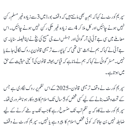
سپریم کورٹ نے کہا کہ ہم یہ بھی مانتے ہیں کہ وقف بورڈ میں 3 سے زیادہ غیر مسلم رکن
نہیں ہونے چاہئیں اور کُل ملا کر 4 سے زیادہ غیر ملکی رکن نہیں ہونے چاہئیں۔ اس
معاملے میں سی جے آئی بی آر گوائی اور جسٹس اے جی مسیح کی بنچ نے اپنا فیصلہ سنایا۔ سی
جے آئی نے کہا کہ ہم نے بحث سنی تھی کہ کیا پورے ترمیمی قانون پر روک لگائی جائے یا
نہیں۔ مسٹر گوائی نے کہا کہ ہم نے مانا ہے کہ قیاس ہمیشہ قانون کی آئینی حیثیت کے حق
میں ہوتا ہے۔
سپریم کورٹ نے وقف ترمیمی قانون-2025 کے اس نظم پر روک لگا دی ہے جس
کے تحت وقف بنانے کے لیے کسی شخص کو 5 سال تک اسلام کا پیروکار ہونا ضروری تھا۔
سپریم کورٹ نے کاہ کہ یہ نظم تب تک منسوخ رہے گا جب تک یہ طے کرنے کے لیے
ضابطہ نہیں بن جاتا کہ کوئی شخص اسلام کا پیرو ہے یا نہیں۔ سپریم کورٹ نے وقف