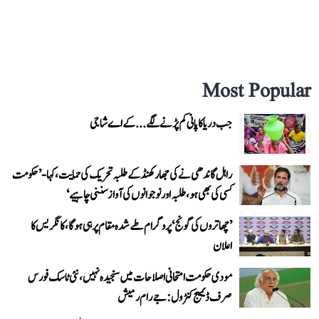
Most Popular
جب دریا کا پانی کم پڑنے لگے...کے اے شاجی
راہل گاندھی نے کی جھارکھنڈ کے طلبہ تحریک کی حمایت، کہا- ’حکومت
کسی کی بھی ہو، طلبہ اور نوجوانوں کی آواز سننی چاہیے‘
’چھاتروں کی گونج‘ پروگرام طے شدہ مقام پر ہی ہوگا، کانگریس کا
اعلان
مودی حکومت امتحانی اصلاحات میں سنجیدہ نہیں، نئی ٹاسک فورس
صرف ڈیمیج کنٹرول: جے رام رمیش