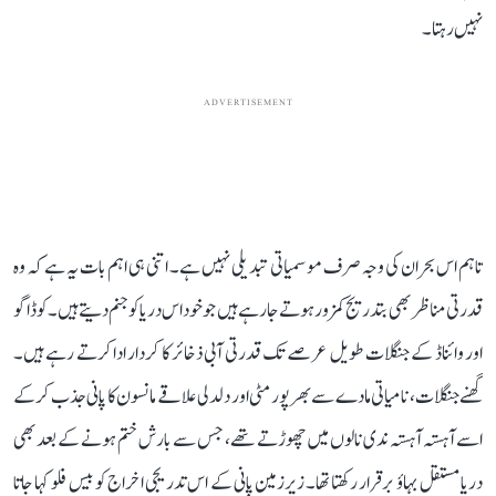
نہیں رہتا۔
ADVERTISEMENT
تاہم اس بحران کی وجہ صرف موسمیاتی تبدیلی نہیں ہے۔ اتنی ہی اہم بات یہ ہے کہ وہ
قدرتی مناظر بھی بتدریج کمزور ہوتے جا رہے ہیں جو خود اس دریا کو جنم دیتے ہیں۔ کوڈاگو
اور وائناڈ کے جنگلات طویل عرصے تک قدرتی آبی ذخائر کا کردار ادا کرتے رہے ہیں۔
گھنے جنگلات، نامیاتی مادے سے بھرپور مٹی اور دلدلی علاقے مانسون کا پانی جذب کر کے
اسے آہستہ آہستہ ندی نالوں میں چھوڑتے تھے، جس سے بارش ختم ہونے کے بعد بھی
دریا مستقل بہاؤ برقرار رکھتا تھا۔ زیرزمین پانی کے اس تدریجی اخراج کو بیس فلو کہا جاتا