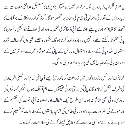
یہ طرزِ فکر اب زیادہ دیر تک برقرار نہیں رہ سکتا۔ کاویری کا مستقبل عدالتی مقدمات سے
زیادہ اس کے قدرتی ماحولیاتی نظام کی بحالی پر منحصر ہوگا۔ کوڈاگو اور وائناڈ کے جنگلات کا
تحفظ اتنا ہی اہم ہونا چاہیے جتنا نئے آبی ذخائر کی تعمیر۔ وہ دلدلی علاقے جو کبھی مانسون کا
پانی محفوظ رکھتے تھے، انہیں دوبارہ زندہ کرنا ہوگا۔ بنگلورو جیسے شہروں کو صاف شدہ
استعمال شدہ پانی کے دوبارہ استعمال، بارش کے پانی کے مؤثر ذخیرے اور ترسیل کے
دوران پانی کے ضیاع میں کمی پر زیادہ توجہ دینی ہوگی۔
کرناٹک اور تمل ناڈو دونوں میں زراعت کو بتدریج ایسے آبپاشی نظام اور فصلی طریقوں
کی طرف منتقل کرنا ہوگا جو پانی کی بدلتی ہوئی حقیقتوں سے ہم آہنگ ہوں، لیکن کسانوں کی
روزی روٹی بھی متاثر نہ ہو۔ اسی طرح ایک شفاف اور منصفانہ آبی قلت کی تقسیم کے
فارمولے کی ضرورت ہے، جو دریائی طاس کی تمام ریاستوں کے مفادات کو تسلیم کرے
اور بدلتے ہوئے موسمی حالات کے مطابق فیصلے کرنے کی صلاحیت رکھتا ہو۔