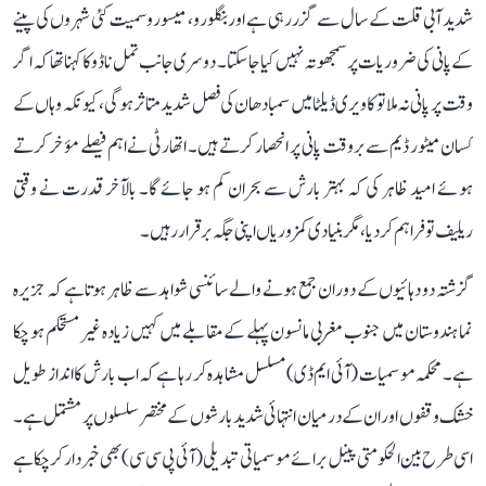
شدید آبی قلت کے سال سے گزر رہی ہے اور بنگلورو، میسورو سمیت کئی شہروں کی پینے
کے پانی کی ضروریات پر سمجھوتہ نہیں کیا جا سکتا۔ دوسری جانب تمل ناڈو کا کہنا تھا کہ اگر
وقت پر پانی نہ ملا تو کاویری ڈیلٹا میں سمبا دھان کی فصل شدید متاثر ہوگی، کیونکہ وہاں کے
کسان میٹور ڈیم سے بروقت پانی پر انحصار کرتے ہیں۔ اتھارٹی نے اہم فیصلے مؤخر کرتے
ہوئے امید ظاہر کی کہ بہتر بارش سے بحران کم ہو جائے گا۔ بالآخر قدرت نے وقتی
ریلیف تو فراہم کر دیا، مگر بنیادی کمزوریاں اپنی جگہ برقرار رہیں۔
گزشتہ دو دہائیوں کے دوران جمع ہونے والے سائنسی شواہد سے ظاہر ہوتا ہے کہ جزیرہ
نما ہندوستان میں جنوب مغربی مانسون پہلے کے مقابلے میں کہیں زیادہ غیر مستحکم ہو چکا
ہے۔ محکمہ موسمیات (آئی ایم ڈی) مسلسل مشاہدہ کر رہا ہے کہ اب بارش کا انداز طویل
خشک وقفوں اور ان کے درمیان انتہائی شدید بارشوں کے مختصر سلسلوں پر مشتمل ہے۔
اسی طرح بین الحکومتی پینل برائے موسمیاتی تبدیلی (آئی پی سی سی) بھی خبردار کر چکا ہے