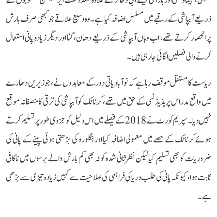
کبنی، ہیماوتھی اور ہارانگی جیسے آبی ذخائر کے علاوہ متعدد لفٹ ایریگیشن منصوبوں کے
ذریعے آبپاشی کے رقبے میں مسلسل اضافہ کیا ہے۔ وہ وسیع علاقے جو کبھی صرف بارش
پر انحصار کرتے تھے، اب وہاں آبپاشی کے ذریعے دھان، گنا اور دیگر زیادہ پانی استعمال
کرنے والی فصلیں اگائی جا رہی ہیں۔
ریاست کا مستقل موقف رہا ہے کہ نوآبادیاتی دور کے معاہدوں نے، جو زیریں دھارے
میں واقع مدراس پریذیڈنسی کے حق میں تھے، کرناٹک کو آبپاشی کی ترقی کا منصفانہ موقع
نہیں دیا۔ سپریم کورٹ نے 2018 کے فیصلے میں اس دلیل کو جزوی طور پر تسلیم کرتے
ہوئے کرناٹک کے حصے میں معمولی اضافہ کیا اور بنگلورو کی بڑھتی ہوئی پینے کے پانی کی
ضروریات کو بھی تسلیم کیا لیکن نظرثانی شدہ کوٹہ بھی کم بارش والے برسوں میں ناکافی
ثابت ہوا، کیونکہ پانی کی طلب دریا کی فراہمی کی صلاحیت سے کہیں زیادہ تیزی سے بڑھی
ہے۔