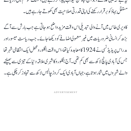
یہ ہے کہ یہی علاقے، جو آج تباہ کن سیلاب پیدا کر رہے ہیں، خشک موسم میں دریا کے
مستقل بہاؤ کو برقرار رکھنے کی اپنی قدرتی صلاحیت بھی کھوتے جا رہے ہیں۔
کاویری طاس میں آنے والی تبدیلی اس وقت مزید واضح ہو جاتی ہے جب بارش سے آگے
بڑھ کر انسانی ضروریات میں غیر معمولی اضافے کو دیکھا جائے۔ جب ریاست میسور اور
مدراس پریذیڈنسی نے 1924 کا معاہدہ کیا تھا، اس وقت بنگلورو محض ایک انتظامی شہر تھا
جس کی آبادی پانچ لاکھ سے بھی کم تھی۔ آج بنگلورو کا شہری علاقہ دنیا کے تیزی سے پھیلنے
والے شہروں میں شمار ہوتا ہے، جہاں آبادی ایک کروڑ چالیس لاکھ سے تجاوز کر چکی ہے۔
ADVERTISEMENT