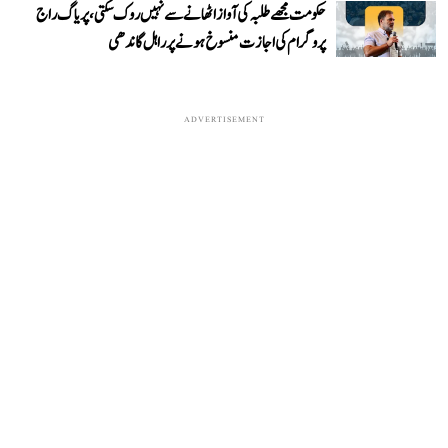
حکومت مجھے طلبہ کی آواز اٹھانے سے نہیں روک سکتی، پریاگ راج
پروگرام کی اجازت منسوخ ہونے پر راہل گاندھی
ADVERTISEMENT