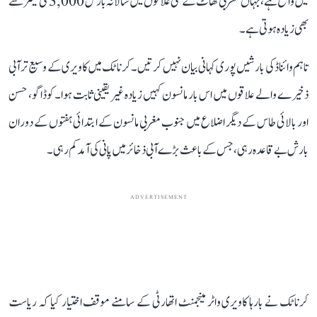
میں واقع ہے، جہاں مغربی گھاٹ کے کئی علاقوں میں سالانہ بارش 3,000 ملی میٹر سے
بھی زیادہ ہوتی ہے۔
تاہم وائناڈ کی بارشیں پوری کہانی بیان نہیں کرتیں۔ کرناٹک میں کاویری کے وسیع تر آبی
ذخیرے والے علاقوں میں اس بار مانسون کہیں زیادہ غیر یقینی ثابت ہوا۔ کوڈاگو، حسن
اور بالائی طاس کے دیگر اضلاع میں جنوب مغربی مانسون کے ابتدائی ہفتوں کے دوران
بارش بے قاعدہ رہی، جس کے باعث بڑے آبی ذخائر میں پانی کی آمد کم رہی۔
ADVERTISEMENT
کرناٹک نے بارہا کاویری واٹر مینجمنٹ اتھارٹی کے سامنے موقف اختیار کیا کہ ریاست