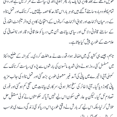
طویل وقفے کے بعد کاویری ایک بار پھر جنوبی ہند کی سیاست کے مرکز میں ہے اور وہی
تمام پہلو دوبارہ سامنے آ گئے ہیں جو ہر بار اس تنازعہ کا حصہ بنتے ہیں۔ کرناٹک اور تمل ناڈو
کے درمیان الزامات اور جوابی الزامات، کسانوں کے احتجاج، کاویری واٹر مینجمنٹ اتھارٹی
کے سامنے قانونی دلائل اور سیاسی بیانات جن میں دریا کو علاقائی وقار اور ناانصافی کی
علامت کے طور پر پیش کیا جاتا ہے۔
تاہم، جیسے ہی کشیدگی میں اضافہ ہوا، قدرت نے مداخلت کر دی۔ کیرالہ کے ضلع وائناڈ
میں مسلسل کئی روز ہونے والی شدید مانسون کی بارشوں سے پڑوسی ریاست کرناٹک کے
کبنی آبی ذخیرے میں پانی کی آمد غیر معمولی طور پر بڑھ گئی اور تمل ناڈو کی جانب مزید
پانی چھوڑ دیا گیا۔ آبی ذخائر کی سطح بہتر ہوئی، سرکاری بیانات میں تلخی کم ہو گئی اور فوری
تصادم ٹل گیا۔ لیکن یہ عارضی سکون اس لیے نہیں آیا کہ حکومتوں نے کوئی مستقل حل
تلاش کر لیا، بلکہ اس لیے کہ بارش نے وقتی طور پر اس دریا کو نئی زندگی دے دی جو سب