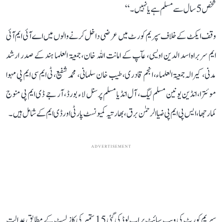
شخص 5 سال سے مسلم ہے یا نہیں۔‘‘
وقف ایکٹ کے خلاف سپریم کورٹ میں عرضی داخل کرنے والوں میں اے آئی ایم آئی
ایم سربراہ اسد الدین اویسی، عآپ کے امانت اللہ خان، جمعیۃ العلما ہند کے صدر ارشد
مدنی، کیرالہ جمعیۃ العلماء، انجم قادری، طیب خان سلمانی، محمد شفیع، ٹی ایم سی ایم پی مہوا
موئترا، انڈین یونین مسلم لیگ، آل انڈیا مسلم پرسنل لاء بورڈ، آر جے ڈی ایم پی منوج
کمار جھا، ایس پی ایم پی ضیا الرحمٰن برق، بھارتیہ کمیونسٹ پارٹی اور ڈی ایم کے شامل ہیں۔
ADVERTISEMENT
سپریم کورٹ کی ویب سائٹ پر اپ لوڈ کی گئی 15 ستمبر کی کاز لسٹ کے مطابق عدالت