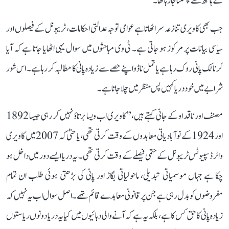
کے ہاتھ سے پھسلتا جا رہا تھا۔
جب بھی کاویری تنازعہ سر اٹھاتا ہے عوامی توجہ عدالتی احکامات، ٹریبونل کے فیصلوں اور
سیاسی بیانات پر مرکوز ہو جاتی ہے۔ ٹی وی مباحثوں میں سوال یہی اٹھایا جاتا ہے کہ آیا
کرناٹک پانی روک رہا ہے یا تمل ناڈو اپنے حصے سے زیادہ پانی کا مطالبہ کر رہا ہے۔ اس شور
شرابے میں خود دریا کہیں پس منظر میں چلا جاتا ہے۔
مصنف اور ناقد او کے جانی کہتے ہیں، ’’کاویری اب ویسا برتاؤ نہیں کر رہی جیسا 1892
اور 1924 کے نوآبادیاتی معاہدوں کے وقت کرتی تھی، یا حتیٰ کہ 2007 میں کاویری
واٹر ڈسپیوٹس ٹریبونل کے حتمی فیصلے کے وقت کرتی تھی۔ یہ دریا ایسے دور میں داخل ہو
چکا ہے جہاں موسمیاتی تبدیلی، ماحولیاتی بگاڑ اور پانی کی بڑھتی ہوئی طلب ان تمام
مفروضوں کو بدل رہی ہے جن پر قانونی معاہدے قائم تھے۔ اصل سوال اب یہ نہیں کہ
زیادہ پانی کا حق کس کا ہے، بلکہ یہ ہے کہ آنے والی دہائیوں میں کیا یہ دریا دونوں ریاستوں