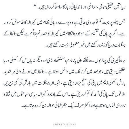
ریاستیں حقیقی سماجی، معاشی اور ماحولیاتی دباؤ کا سامنا کر رہی ہیں۔‘‘
جس پہلو پر بہت کم توجہ دی جاتی ہے وہ پورے دریائی نظام میں کیرالہ کا خاموش کردار
ہے۔ اگرچہ پانی کی تقسیم کے موجودہ انتظام میں کیرالہ کا حصہ نسبتاً کم ہے لیکن وائناڈ کے
جنگلات دریا کو زندہ رکھنے میں غیر معمولی اہمیت رکھتے ہیں۔
برہماگیری کی پہاڑیوں سے نکلنے والی پانامارم، مننتھاواڑی اور دیگر ندیاں مل کر کبنی دریا
تشکیل دیتی ہیں، جو بعد میں کرناٹک میں داخل ہوتا ہے۔ وائناڈ میں ہونے والی ہر شدید
بارش کبنی ڈیم میں پانی کی سطح بڑھا دیتی ہے، جبکہ ان جنگلات میں بارش کی کمی زیریں
علاقوں تک پانی کی آمد کو کم کر دیتی ہے۔ اس کے باوجود کیرالہ سیاسی مباحثوں میں شاذ و
نادر ہی نمایاں ہوتا ہے اور اکثر صرف ایک جغرافیائی حوالہ بن کر رہ جاتا ہے۔
ADVERTISEMENT