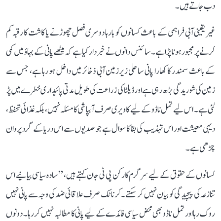
دب جاتے ہیں۔
غیر یقینی آبی فراہمی کے باعث کسانوں کو بارہا دوسری فصل چھوڑنے یا کاشت کا رقبہ کم
کرنے پر مجبور ہونا پڑا ہے۔ سائنس دانوں نے خبردار کیا ہے کہ میٹھے پانی کے بہاؤ میں کمی
کے باعث سمندر کا کھارا پانی ساحلی زیرزمین آبی ذخائر میں داخل ہو رہا ہے، جس سے
زمین کی شوریدگی بڑھ رہی ہے اور ڈیلٹا کی زراعت کی طویل مدتی پائیداری خطرے میں پڑ
گئی ہے۔ اس لیے تمل ناڈو کے لیے کاویری صرف آبپاشی کا مسئلہ نہیں، بلکہ غذائی تحفظ،
دیہی معیشت اور اس تہذیب کی بقا کا سوال ہے جو صدیوں سے اس دریا کے گرد پروان
چڑھی ہے۔
کسانوں کے حقوق کے لیے سرگرم کارکن پی ٹی جان کہتے ہیں، ’’سادہ سیاسی بیانیے اس
تنازعہ کی پیچیدگی کو بیان نہیں کر سکتے۔ کرناٹک صرف علاقائی ضد کی وجہ سے پانی نہیں
روک رہا اور تمل ناڈو بھی محض سیاسی فائدے کے لیے پانی کا مطالبہ نہیں کر رہا۔ دونوں