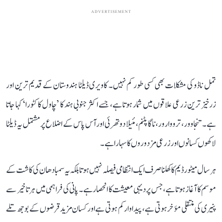
ADVERTISEMENT
تمل ناڈو کی مشکلات بھی کسی طور کم نہیں۔ کاویری ڈیلٹا ہندوستان کے قدیم ترین اور
زرخیز ترین زرعی علاقوں میں شمار ہوتا ہے، جسے اکثر جنوبی ہند کا ’چاول کا کٹورا‘ کہا جاتا
ہے۔ تنجاوور، ترووارور، ناگاپٹنم، مئیلا دوتھرئی اور آس پاس کے اضلاع پر مشتمل یہ ڈیلٹا
لاکھوں کسانوں اور زرعی مزدوروں کا سہارا ہے۔
ہر سال میٹور ڈیم کا کھلنا صرف ایک انتظامی فیصلہ نہیں ہوتا بلکہ یہ سمبا دھان کی کاشت کے
موسم کا آغاز ہوتا ہے، جس پر دیہی معیشت کا انحصار ہے۔ پانی کی فراہمی میں ہر تاخیر سے
پنیری کی منتقلی مؤخر ہوتی ہے، پیداوار کم ہوتی ہے اور کسان مزید قرضوں کے بوجھ تلے