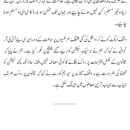
نے صرف کچھ دفعات پر ہی روک لگائی ہے۔ عدالت نے کہا کہ وقف بورڈ میں تین سے
زیادہ غیر مسلم رکن نہیں ہونے چاہیے اور جہاں تک ممکن ہو بورڈ کا سی ای او مسلم ہونا
چاہیے۔
وقف ایکٹ کو لے کر داخل کی گئی مختلف عرضیوں پر سماعت کے دوران سی جے آئی بی آر
گوائی نے کہا کہ ہم نے ہر ایک سیکشن کو دیے گئے چیلنج پر غور کیا ہے۔ ہم نے پایا کہ
قانون کے مکمل التزامات پر روک لگانے کا کوئی معاملہ نہیں بنتا۔ حالانکہ کچھ سیکشن کو
تحفظ کی ضرورت ہے۔ وقف تنازعہ پر سپریم کورٹ نے کہا کہ قانون پر روک صرف
نایاب سے نایاب ترین معاملوں میں ہی لگ سکتی ہے۔
ADVERTISEMENT