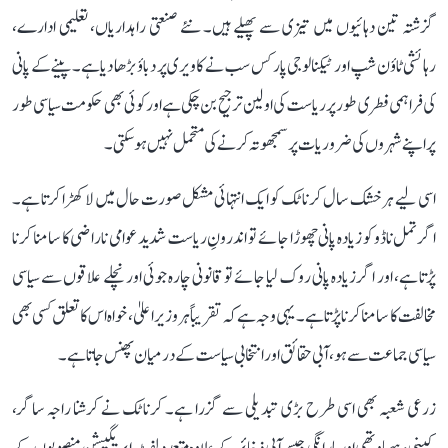
گزشتہ تین دہائیوں میں تیزی سے پھیلے ہیں۔ نئے صنعتی راہداریاں، تعلیمی ادارے،
رہائشی ٹاؤن شپ اور ٹیکنالوجی پارکس سب نے کاویری پر دباؤ بڑھا دیا ہے۔ پینے کے پانی
کی فراہمی فطری طور پر ریاست کی اولین ترجیح بن چکی ہے اور کوئی بھی حکومت سیاسی طور
پر اپنے شہروں کی ضروریات پر سمجھوتہ کرنے کی متحمل نہیں ہو سکتی۔
اسی لیے ہر خشک سال کرناٹک کو ایک انتہائی مشکل صورت حال میں لا کھڑا کرتا ہے۔
اگر تمل ناڈو کو زیادہ پانی چھوڑا جائے تو اندرونِ ریاست شدید عوامی ناراضی کا سامنا کرنا
پڑتا ہے، اور اگر زیادہ پانی روک لیا جائے تو قانونی چارہ جوئی اور نچلے علاقوں سے سیاسی
مخالفت کا سامنا کرنا پڑتا ہے۔ یہی وجہ ہے کہ تقریباً ہر وزیر اعلیٰ، خواہ اس کا تعلق کسی بھی
سیاسی جماعت سے ہو، آبی حقائق اور انتخابی سیاست کے درمیان پھنس جاتا ہے۔
زرعی شعبہ بھی اسی طرح بڑی تبدیلی سے گزرا ہے۔ کرناٹک نے کرشنا راجہ ساگر،