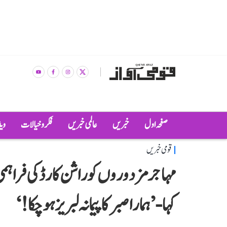
صفحہ اول
خبریں
عالمی خبریں
فکر و خیالات
وی
قومی خبریں
مہاجر مزدوروں کو راشن کارڈ کی فراہم
کہا-’ہمارا صبر کا پیمانہ لبریز ہو چکا!‘