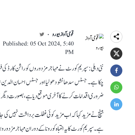
قومی آواز بیورو
Published: 05 Oct 2024, 5:40
PM
نئی دہلی: سپریم کورٹ نے مہاجر مزدوروں کو راشن کارڈ کی فراہمی
ضروری اقدامات کرنے کا آخری موقع دیا ہے، بصورت دیگر سیکری
بینچ نے مزید کہا کہ اب مزید کوئی غفلت برداشت نہیں کی جائے 
ہے۔ سپریم کورٹ کا یہ انتباہ کورونا کے دوران مہاجر مزدوروں 