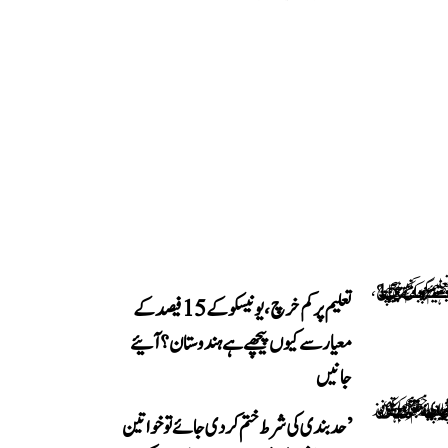
تعلیم پر کم خرچ، یونیسکو کے 15 فیصد کے
معیار سے کیوں پیچھے ہے ہندوستان؟ آئیے
جانیں
’حد بندی کی شرط ختم کر دی جائے تو خواتین