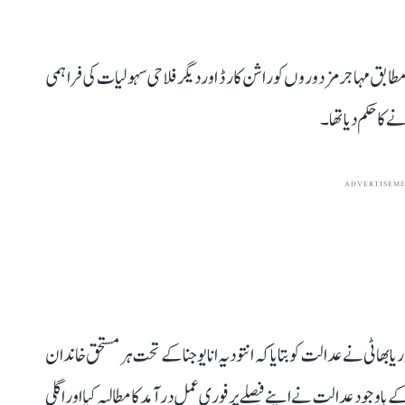
و 2021 کے عدالتی حکم کے مطابق مہاجر مزدوروں کو راشن کارڈ اور دیگر فلاحی سہولیات کی فراہمی
ا حکم دیا تھا۔
ADVERTISEM
بھاٹی نے عدالت کو بتایا کہ انتودیہ انا یوجنا کے تحت ہر مستحق خاندان
جود عدالت نے اپنے فیصلے پر فوری عمل درآمد کا مطالبہ کیا اور اگلی