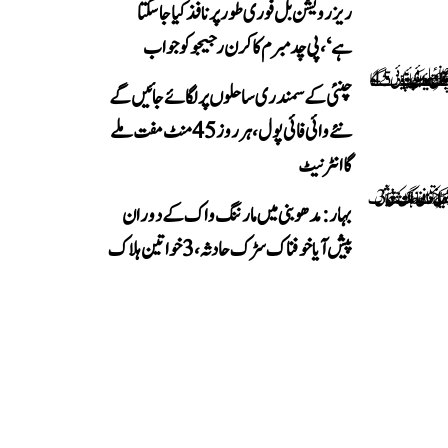
ریزرویشن بل فوری طور پر نافذ کیا جا سکتا
ہے‘، پی چدمبرم کا کرن رجیجو کو جواب
چنئی کے سمندری ساحلوں پر لگائے جائیں گے
نئے وائی فائی پول، ہر روز 45 منٹ مفت ملے
گا انٹرنیٹ
بہار: مدھوبنی میں مارننگ واک کے دوران
پیش آیا خوفناک سڑک حادثہ، 3 خواتین ہلاک