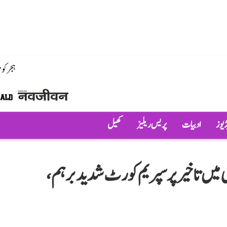
ہجر کو
ڈیوز
ادبیات
پریس ریلیز
کھیل
ی میں تاخیر پر سپریم کورٹ شدید برہم،