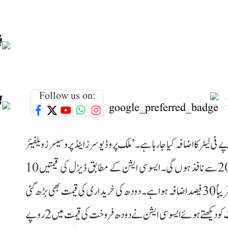
Follow us on:
ٹر میں گائے اور بھینس کے دودھ کی قیمتوں میں 2 روپے فی لیٹر کا اضافہ کیا جا رہا ہے۔ ’ملک پروڈیوسرز اینڈ پروسیسرز ویلفیئر
ایسوسی ایشن‘ کے فیصلے کے بعد نئی قیمتیں 11 اگست 2026 سے نافذ ہوں گی۔ ایسوسی ایشن کے مطابق ڈیزل کی قیمتیں 10
روپے فی لیٹر بڑھ گئی ہیں، جبکہ پیکیجنگ کے اخراجات میں تقریباً 30 فیصد اضافہ ہوا ہے۔ دودھ کی خریداری کی قیمت بھی بڑھ گئی
ہے، اور اس میں مزید اضافے کی امید ہے۔ بڑھتی ہوئی لاگت کو دیکھتے ہوئے ایسوسی ایشن نے دودھ فروخت کی قیمت میں 2 روپے