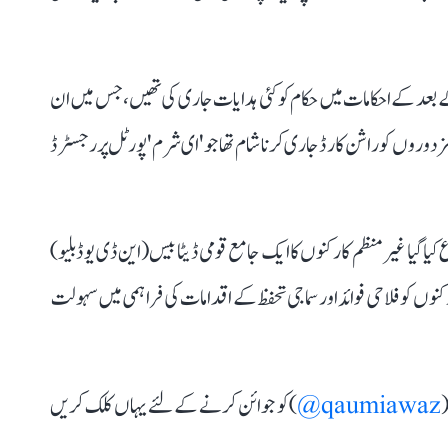
ے میں اور اس کے بعد کے احکامات میں حکام کو کئی ہدایات جاری کی تھیں، جس میں ان
 مزدوروں کو راشن کارڈ جاری کرنا شام تھا جو 'ای شرم' پورٹل پر رجسٹرڈ
یا غیر منظم کارکنوں کا ایک جامع قومی ڈیٹا بیس (این ڈی یو ڈبلیو)
وں کو فلاحی فوائد اور سماجی تحفظ کے اقدامات کی فراہمی میں سہولت
(
qaumiawaz@
) کو جوائن کرنے کے لئے یہاں کلک کریں