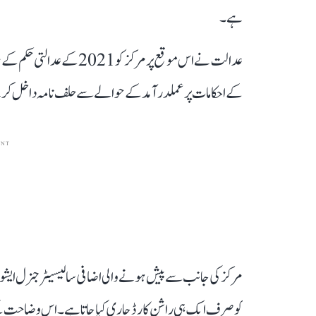
ہے۔
عدالت نے اس موقع پر مرکز ک
کے احکامات پر عملدرآمد کے حوالے سے حلف نامہ داخل کرنے ک
ENT
مرکز کی جانب سے پیش ہونے والی اضافی سالیسیٹر جنرل ایشوریا 
کو صرف ایک ہی راشن کارڈ جاری کیا جاتا ہے۔ اس وضاحت کے باو