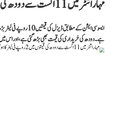
مہاراشٹر میں 11 اگست سے دودھ کی قیمتوں میں 2 روپے فی لیٹر کا ہوگا اضافہ
ہے۔ دودھ کی خریداری کی قیمت بھی بڑھ گئی ہے، اور اس می