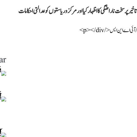
ر پر سخت ناراضگی کا اظہار کیا اور مرکز و ریاستوں کو عدالتی احکامات
ar