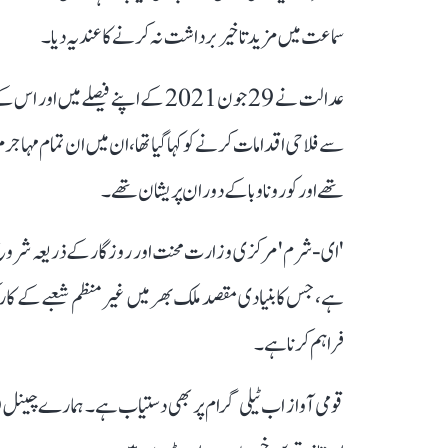
سماعت میں مزید تاخیر برداشت نہ کرنے کا عندیہ دیا۔
عدالت نے 29 جون 2021 کے اپنے فیصل
سے فلاحی اقدامات کرنے کو کہا گیا تھا، ان میں ان تمام مہاجر
تھے اور کورونا وبا کے دوران پریشان تھے۔
'ای-شرم' مرکزی وزارت محنت اور روزگار کے ذریعہ شروع کیا گ
ہے، جس کا بنیادی مقصد ملک بھر میں غیر منظم شعبے کے کارکن
فراہم کرنا ہے۔
قومی آواز اب ٹیلی گرام پر بھی دستیاب ہے۔ ہمارے چینل 