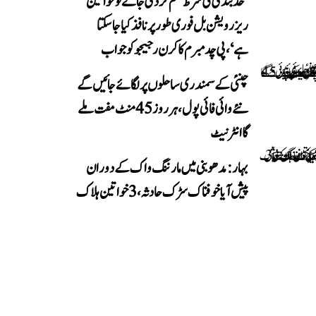
’حد بندی کی شرط ختم کر دی جائے تو خواتین
ریزرویشن بل فوری طور پر نافذ کیا جا سکتا
ہے‘، پی چدمبرم کا کرن رجیجو کو جواب
چنئی کے سمندری ساحلوں پر لگائے جائیں گے
نئے وائی فائی پول، ہر روز 45 منٹ مفت ملے
گا انٹرنیٹ
بہار: مدھوبنی میں مارننگ واک کے دوران
پیش آیا خوفناک سڑک حادثہ، 3 خواتین ہلاک