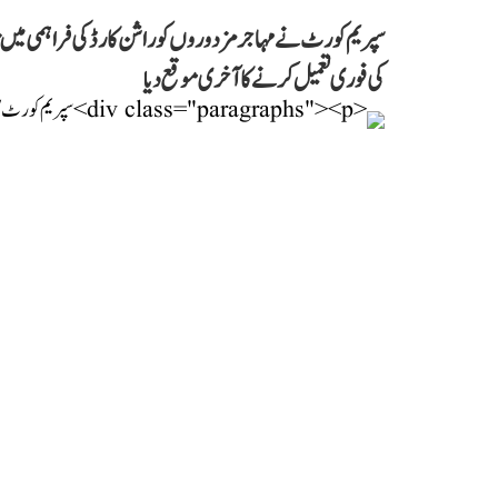
سپریم کورٹ نے مہاجر مزدوروں کو راشن کارڈ کی فراہمی میں تاخی
کی فوری تعمیل کرنے کا آخری موقع دیا