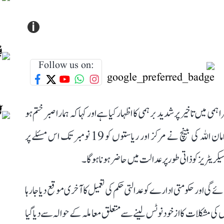
i
Follow us on:
 میں تاخیر پر شدید برہمی کا اظہار کیا ہے اور کہا کہ ہمارا صبر ختم ہو
چکا ہے۔ جسٹس سدھانشو دھولیا اور جسٹس احسان الدین امان اللہ کی بینچ نے مرکز اور ریاستوں کو 19 نومبر تک اس مسئلے پر
ٹریز کو ذاتی طور پر عدالت میں حاضر ہونا ہوگا۔
گی اور حکومتی ادارے کو عدالتی حکم کی تعمیل کا آخری موقع دیا جا رہا
کی مشکلات کا از خود نوٹس لینے سے متعلق معاملہ کے حوالہ سے دیا گیا