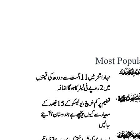
Most Popul
مہاراشٹر میں 11 اگست سے دودھ کی قیمتوں
میں 2 روپے فی لیٹر کا ہوگا اضافہ
تعلیم پر کم خرچ، یونیسکو کے 15 فیصد کے
معیار سے کیوں پیچھے ہے ہندوستان؟ آئیے
جانیں