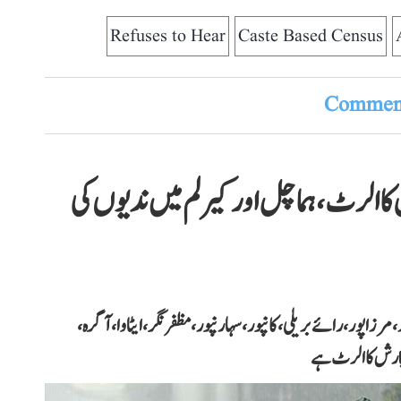
Refuses to Hear
Caste Based Census
Comment
کا الرٹ، ہماچل اور کیرلم میں ندیوں کی
زا پور، رائے بریلی، کانپور، سہارنپور، مظفر نگر، ایٹاوا، آگرہ،