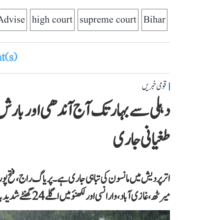
Advise
high court
supreme court
Bihar
(s)
قومی خبریں
دہلی سے بہار تک آج آندھی اور بارش 
طغیانی جاری
اتر پردیش میں مانسون کی تباہی جاری ہے۔ پریاگ راج، فتح پور، مر
میرٹھ، غازی آباد، وارانسی اور لکھنؤ میں اگلے 24 گھنٹے شدید بارش کا الرٹ ہے