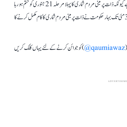
سپریم کورٹ کے اس فیصلے سے بہار حکومت کو راحت ملی ہے کیونکہ ذات پر مبنی مردم شماری کا پہلا مرحلہ 21 جنوری کو ختم ہو رہا
ہے۔ دوسرا مرحلہ یکم اپریل سے شروع ہوگا۔ یاد رہے کہ 31 مئی تک بہار حکومت نے ذات پر مبنی مردم شماری کا کام مکمل کرنے کا
(
qaumiawaz@
) کو جوائن کرنے کے لئے یہاں کلک کریں
ADVERTISEM