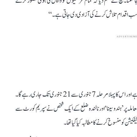
 سکتا۔ بنچ نے حکم دیا کہ تمام عرضیوں کو واپس لی ہوئی تصور کرتے
ناسب اقدام تلاش کرنے کی آزادی دی جاتی ہے۔‘‘
ADVERTISEM
خیال رہے کہ بہار حکومت ذات پر مبنی مردم شماری کرا رہی ہے اور اس کا پہلا مرحلہ 7 جنوری سے 21 جنوری تک جاری رہے گا۔
ملہ پر ’ہندو سینا‘ اور نالندہ ضلع کے ایک شخص نے سپریم کورٹ سے