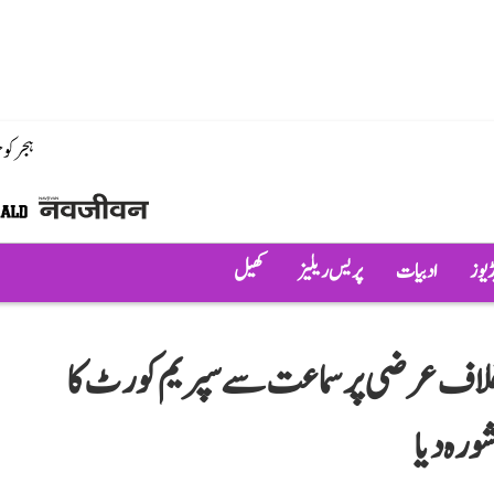
ہجر کو
ڈیوز
ادبیات
پریس ریلیز
کھیل
ے خلاف عرضی پر سماعت سے سپریم کورٹ کا
ورہ دیا