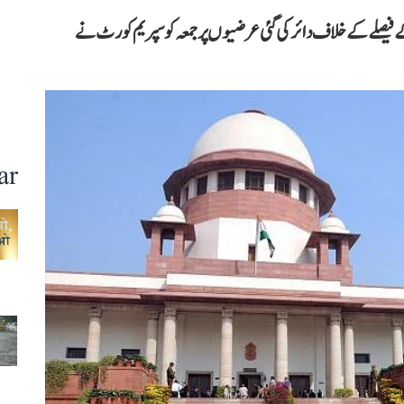
 فیصلے کے خلاف دائر کی گئی عرضیوں پر جمعہ کو سپریم کورٹ نے
ar