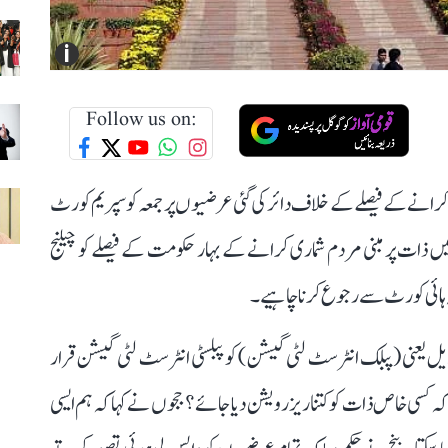
i
Follow us on:
 کرانے کے فیصلے کے خلاف دائر کی گئی عرضیوں پر جمعہ کو سپریم کورٹ
 ذات پر مبنی مردم شماری کرانے کے بہار حکومت کے فیصلے کو چیلنج
 ہائی کورٹ سے رجوع کرنا چاہیے۔
 ایل یعنی (پبلک انٹرسٹ لٹی گیشن) کو پبلسٹی انٹرسٹ لٹی گیشن قرار
ہ کسی خاص ذات کو کتنا ریزرویشن دیا جائے؟ ججوں نے کہا کہ ہم ایسی