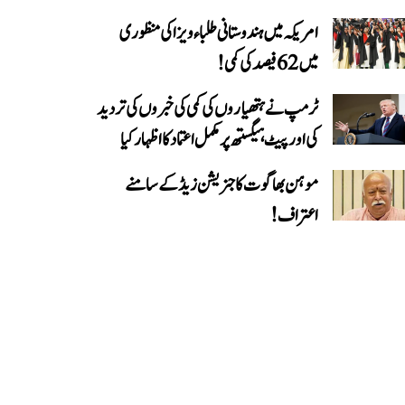
امریکہ میں ہندوستانی طلباء ویزا کی منظوری
میں 62 فیصد کی کمی!
ٹرمپ نے ہتھیاروں کی کمی کی خبروں کی تردید
کی اور پیٹ ہیگستھ پر مکمل اعتماد کا اظہار کیا
موہن بھاگوت کا جنریشن زیڈ کے سامنے
اعتراف!