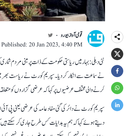
قومی آواز بیورو
Published: 20 Jan 2023, 4:40 PM
نئی دہلی: بہار میں ریاستی حکومت کے ذات پر مبنی مردم شماری
نے سماعت سے انکار کر دیا۔ سپریم کورٹ نے ریاست بھر میں
کرنے والی مختلف عرضیوں پر کہا کہ عرضی گزاروں کو متعلقہ
سپریم کورٹ نے دائر کی گئی مفاد عامہ کی عرضی یعنی پی آئی
دیتے ہوئے کہا کہ ہم یہ ہدایات کس طرح جاری کر سکتے ہیں ک