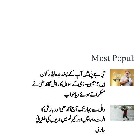
Most Popul
’بی جے پی میں آپ کے پسندیدہ لیڈر کون
ہیں؟‘ جین-زی کے سوال کا راہل گاندھی نے
مسکراتے ہوئے دیا جواب
دہلی سے بہار تک آج آندھی اور بارش کا
الرٹ، ہماچل اور کیرلم میں ندیوں کی طغیانی
جاری