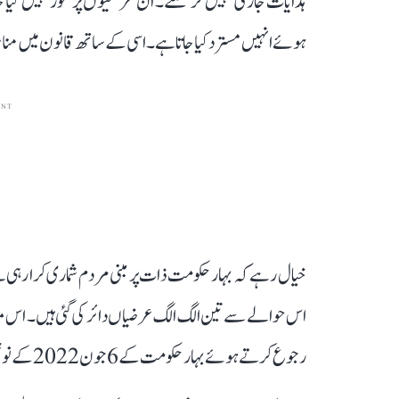
ہدایات جاری نہیں کر سکتے۔ ان عرضیوں پر غور نہیں کیا جا
ہوئے انہیں مسترد کیا جاتا ہے۔ اسی کے ساتھ قانون میں م
ENT
اس حوالے سے تین الگ الگ عرضیاں دائر کی گئی ہیں۔ اس معا
رجوع کرتے ہوئے بہار حکومت کے 6 جون 2022 کے نوٹیفکیشن کو منسوخ کرنے کا مطالبہ کیا گیا تھا۔