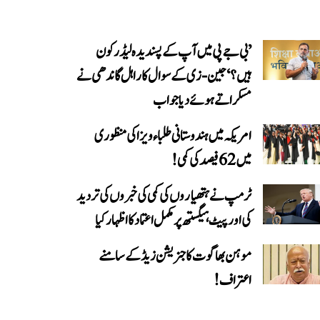
’بی جے پی میں آپ کے پسندیدہ لیڈر کون
ہیں؟‘ جین-زی کے سوال کا راہل گاندھی نے
مسکراتے ہوئے دیا جواب
امریکہ میں ہندوستانی طلباء ویزا کی منظوری
میں 62 فیصد کی کمی!
ٹرمپ نے ہتھیاروں کی کمی کی خبروں کی تردید
کی اور پیٹ ہیگستھ پر مکمل اعتماد کا اظہار کیا
موہن بھاگوت کا جنریشن زیڈ کے سامنے
اعتراف!