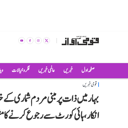
صفحہ اول
خبریں
عالمی خبریں
فکر و خیالات
وی
قومی خبریں
بہار میں ذات پر مبنی مردم شماری ک
انکار، ہائی کورٹ سے رجوع کرنے کا مش