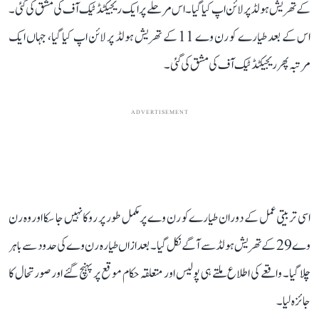
کے تھریش ہولڈ پر لائن اپ کیا گیا۔ اس مرحلے پر ایک ریجیکٹڈ ٹیک آف کی مشق کی گئی۔
اس کے بعد طیارے کو رن وے 11 کے تھریش ہولڈ پر لائن اپ کیا گیا، جہاں ایک
مرتبہ پھر ریجیکٹڈ ٹیک آف کی مشق کی گئی۔
ADVERTISEMENT
اسی تربیتی عمل کے دوران طیارے کو رن وے پر مکمل طور پر روکا نہیں جا سکا اور وہ رن
وے 29 کے تھریش ہولڈ سے آگے نکل گیا۔ بعد ازاں طیارہ رن وے کی حدود سے باہر
چلا گیا۔ واقعے کی اطلاع ملتے ہی پولیس اور متعلقہ حکام موقع پر پہنچ گئے اور صورتحال کا
جائزہ لیا۔