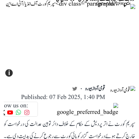
i
قومی آواز بیورو
Published: 07 Feb 2025, 1:40 PM
llow us on:
سپریم کورٹ نے اتر پردیش کے حکام کے خلاف دائر توہین عدالت کی درخواست کو
خارج کرتے ہوئے درخواست گزار کو ہائی کورٹ سے رجوع کرنے کی ہدایت دی ہے۔