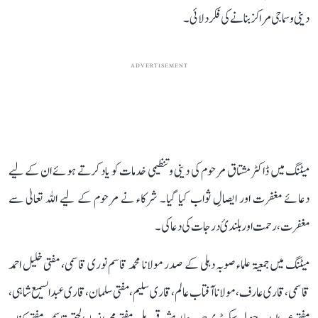
دینی و سماجی مراکز بنانے کی فکر دلائی۔
ADVERTISEMENT
میٹنگ میں ڈاکٹر مشتاق مرحوم کی دینی و تنظیمی خدمات کو یاد کرتے ہوئے ان کے لیے
دعائے مغفرت اور ایصالِ ثواب کیا گیا۔ شرکاء نے مرحوم کے لیے اللہ تعالیٰ سے
مغفرت، رحمت اور بلندیٔ درجات کی دعا کی۔
میٹنگ میں جمعیۃ علماء صوبہ دہلی کے صدر مولانا محمد قاسم نوری قاسمی، مفتی خلیل احمد
قاسمی، قاری عارف، مولانا آفتاب عالم، قاری سلیم، مفتی سلمان ، قاری عبدالسمیع شاہی ،