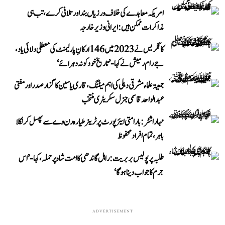
امریکہ معاہدے کی خلاف ورزیاں بند اور تلافی کرے، تب ہی
مذاکرات ممکن ہیں: ایرانی وزیر خارجہ
کانگریس نے 2023 میں 146 ارکانِ پارلیمنٹ کی معطلی دلائی یاد،
جے رام رمیش نے کہا- ’تاریخ خود کو نہ دہرائے‘
جمعیۃ علماء مشرقی دہلی کی اہم میٹنگ، قاری یاسین کا گزار صدر اور مفتی
عبد الواحد قاسمی جنرل سکریٹری منتخب
مہاراشٹر: بارامتی ایئرپورٹ پر ٹرینر طیارہ رن وے سے پھسل کر نکلا
باہر، تمام افراد محفوظ
طلبہ پر پولیس بربریت: راہل گاندھی کا امت شاہ پر حملہ، کہا- ’اس
جرم کا جواب دینا ہوگا‘
ADVERTISEMENT