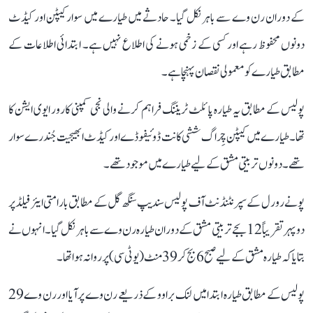
کے دوران رن وے سے باہر نکل گیا۔ حادثے میں طیارے میں سوار کیپٹن اور کیڈٹ
دونوں محفوظ رہے اور کسی کے زخمی ہونے کی اطلاع نہیں ہے۔ ابتدائی اطلاعات کے
مطابق طیارے کو معمولی نقصان پہنچا ہے۔
پولیس کے مطابق یہ طیارہ پائلٹ ٹریننگ فراہم کرنے والی نجی کمپنی کارور ایوی ایشن کا
تھا۔ طیارے میں کیپٹن چِراگ ششی کانت ڈوئیفوڈے اور کیڈٹ ابھیجیت جُندرے سوار
تھے۔ دونوں تربیتی مشق کے لیے طیارے میں موجود تھے۔
پونے رورل کے سپرنٹنڈنٹ آف پولیس سندیپ سنگھ گل کے مطابق بارامتی ایئر فیلڈ پر
دوپہر تقریباً 12 بجے تربیتی مشق کے دوران طیارہ رن وے سے باہر نکل گیا۔ انہوں نے
بتایا کہ طیارہ مشق کے لیے صبح 6 بج کر 39 منٹ (یو ٹی سی) پر روانہ ہوا تھا۔
پولیس کے مطابق طیارہ ابتدا میں لنک براوو کے ذریعے رن وے پر آیا اور رن وے 29