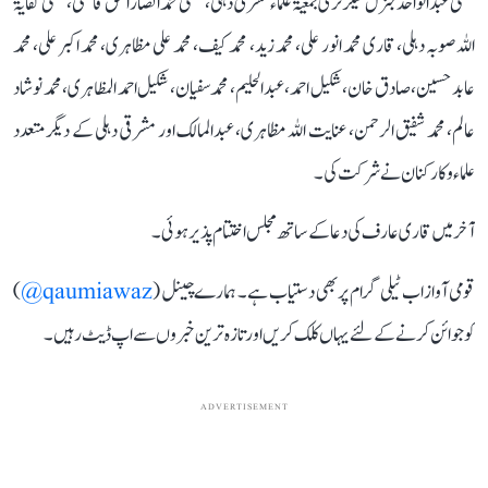
مفتی عبد الواحد جنرل سیکرٹری جمعیۃ علماء مشرقی دہلی، مفتی محمد انصار الحق قاسمی ، مفتی کفایۃ
اللہ صوبہ دہلی، قاری محمد انور علی، محمد زید، محمد کیف، محمد علی مظاہری، محمد اکبر علی، محمد
عابد حسین، صادق خان، شکیل احمد، عبدالحلیم، محمد سفیان، شکیل احمد المظاہری، محمد نوشاد
عالم، محمد شفیق الرحمن، عنایت اللہ مظاہری، عبدالمالک اور مشرقی دہلی کے دیگر متعدد
علماء و کارکنان نے شرکت کی۔
آخر میں قاری عارف کی دعا کے ساتھ مجلس اختتام پذیر ہوئی۔
قومی آواز اب ٹیلی گرام پر بھی دستیاب ہے۔ ہمارے چینل (
qaumiawaz@
)
کو جوائن کرنے کے لئے یہاں کلک کریں اور تازہ ترین خبروں سے اپ ڈیٹ رہیں۔
ADVERTISEMENT