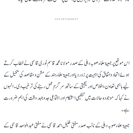
ADVERTISEMENT
اس موقع پر جمعیۃ علماء صوبہ دہلی کے صدر مولانا محمد قاسم نوری قاسمی نے خطاب کرتے
ہوئے اتحاد و اتفاق کی اہمیت پر زور دیا اور جمعیۃ علماء ہند کے مشن و مقاصد کی تکمیل کے
لیے باہمی تعاون، اخلاص اور یکجہتی کے ساتھ سرگرمِ عمل رہنے کی ترغیب دی۔ انہوں
نے کہا کہ موجودہ حالات میں تنظیمی استحکام اور اجتماعی جدوجہد وقت کی اہم ضرورت
ہے۔
جمعیۃ علماء صوبہ دہلی کے نائب صدر مفتی خلیل احمد قاسمی نے مفتی عبد الواحد قاسمی کے