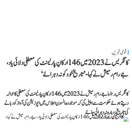
قومی خبریں
کانگریس نے 2023 میں 146 ارکانِ پارلیمنٹ کی معطلی دلائی یاد،
جے رام رمیش نے کہا- ’تاریخ خود کو نہ دہرائے‘
کانگریس رہنما جے رام رمیش نے 2023 میں 146 ارکانِ پارلیمنٹ کی معطلی کا حوالہ
دیتے ہوئے حکومت سے اپیل کی کہ موجودہ مانسون اجلاس میں اپوزیشن کی آواز کو دبانے
کی تاریخ دوبارہ نہ دہرائی جائے