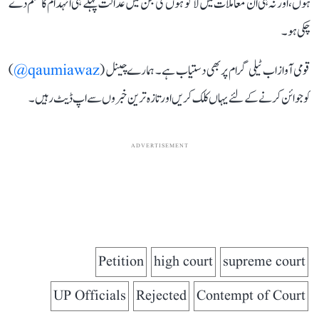
ہوں، اور نہ ہی ان معاملات میں لاگو ہوں گی جن میں عدالت پہلے ہی انہدام کا حکم دے
چکی ہو۔
قومی آواز اب ٹیلی گرام پر بھی دستیاب ہے۔ ہمارے چینل (
qaumiawaz@
)
کو جوائن کرنے کے لئے یہاں کلک کریں اور تازہ ترین خبروں سے اپ ڈیٹ رہیں۔
ADVERTISEMENT
Petition
high court
supreme court
UP Officials
Rejected
Contempt of Court