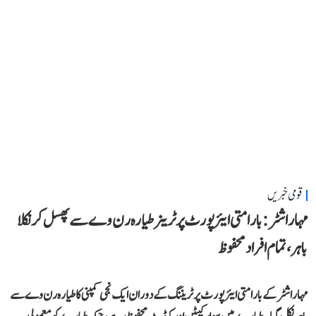
قومی خبریں
مہاراشٹر: بارامتی ایئرپورٹ پر ٹرینر طیارہ رن وے سے پھسل کر نکلا
باہر، تمام افراد محفوظ
مہاراشٹر کے بارامتی ایئرپورٹ پر ٹریننگ کے دوران ایک نجی کمپنی کا طیارہ رن وے سے