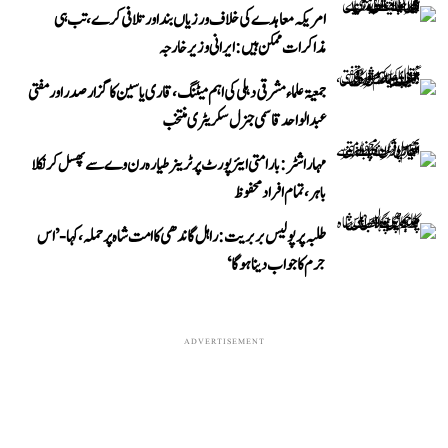
امریکہ معاہدے کی خلاف ورزیاں بند اور تلافی کرے، تب ہی
مذاکرات ممکن ہیں: ایرانی وزیر خارجہ
جمعیۃ علماء مشرقی دہلی کی اہم میٹنگ، قاری یاسین کا گزار صدر اور مفتی
عبد الواحد قاسمی جنرل سکریٹری منتخب
مہاراشٹر: بارامتی ایئرپورٹ پر ٹرینر طیارہ رن وے سے پھسل کر نکلا
باہر، تمام افراد محفوظ
طلبہ پر پولیس بربریت: راہل گاندھی کا امت شاہ پر حملہ، کہا- ’اس
جرم کا جواب دینا ہوگا‘
ADVERTISEMENT