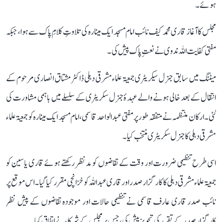
ہوئے ۔
مجلس کا آغاز قاری محمد کیف نائب امام مسجد ایک مینارہ کی تلاوتِ کلامِ پاک سے ہوا، جبکہ
مفتی کفایت اللہ ندوی نے نعتِ پاک پیش کی۔
میٹنگ میں سابق جنرل سیکریٹری جمعیۃ علماء مشرقی دہلی ڈاکٹر مشتاق انصاری مرحوم کے
انتقال کے بعد خالی ہونے والے عہدۂ جنرل سکریٹری کے سلسلے میں باہمی مشاورت کی
گئی۔ ارکان منتظمہ نے متفقہ طور پر مفتی عبد الواحد قاسمی، امام مسجد ایک مینارہ کو جمعیۃ علماء
مشرقی دہلی کا جنرل سکریٹری منتخب کیا۔
اسی طرح تنظیمی ضرورت اور وقت کے تقاضوں کو مدنظر رکھتے ہوئے قاری یاسین کو
جمعیۃ علماء مشرقی دہلی کا کارگزار صدر اور قاری عبد اللہ کو خزانچی مقرر کیا گیا۔ اس موقع پر
نائب صدر قاری عارف قاسمی نے تنظیمی حالات اور موجودہ تقاضوں کے پیش نظر
کارگزار صدر کے تقرر کی تجویز پیش کی، جس پر مجلس کے شرکاء نے اتفاق کیا۔