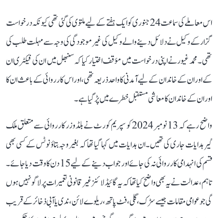
اس معاملے کی سماعت 24 جنوری کو ایک ہفتے کے لیے ملتوی کی گئی تھی کیونکہ درخواست
گزار کے وکیل نے دلائل دینے والے وکیل کی غیر موجودگی کی وجہ سے مہلت طلب کی
تھی۔ محمد غیور نے اپنی درخواست میں مؤقف اختیار کیا کہ سنبھل میں ان کی فیکٹری ان
کے اور ان کے خاندان کے لیے آمدنی کا واحد ذریعہ تھی، اور اس کارروائی کے باعث ان کا
اور ان کے خاندان کا معاشی مستقبل خطرے میں پڑ گیا ہے۔
واضح رہے کہ 13 نومبر 2024 کو سپریم کورٹ نے بلڈوزر کارروائی سے متعلق ملک
گیر ہدایات جاری کی تھیں۔ ان ہدایات میں کہا گیا تھا کہ بغیر وجہ بتاؤ نوٹس کے کسی بھی
قسم کی انہدامی کارروائی نہ کی جائے اور جواب دینے کے لیے 15 دن کا وقت دیا جائے۔
تاہم، عدالت نے یہ بھی واضح کیا تھا کہ یہ گائیڈ لائنز غیر قانونی تعمیرات پر لاگو نہیں ہوں
گی جو عوامی مقامات جیسے سڑک، گلی، فٹ پاتھ، ریلوے لائن، ندی یا آبی ذخائر کے قریب