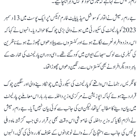
رام رمیش نے کہا ہے کہ تاریخ خود کو نہیں دہرانا چاہیے۔
جے رام رمیش نے اتوار کو سوشل میڈیا پلیٹ فارم ’ایکس‘ پر ایک پوسٹ میں 13 دسمبر
2023 کو پارلیمنٹ کی سکیورٹی میں ہونے والی بڑی چوک کا حوالہ دیا۔ انہوں نے کہا کہ
اس روز دو افراد نعرے لگاتے ہوئے اور کنستروں سے پیلا دھواں چھوڑتے ہوئے ناظرین
کی گیلری سے لوک سبھا کے ایوان میں کود گئے تھے۔ اسی دوران پارلیمنٹ کی عمارت کے
باہر دو دیگر افراد نے بھی کنستروں سے رنگین دھواں چھوڑا تھا۔
کانگریس رہنما نے اس واقعے کو پارلیمنٹ کی سیکورٹی میں چونکا دینے والی اور سنگین چوک
قرار دیتے ہوئے کہا کہ اپوزیشن نے مرکزی وزیر داخلہ سے بار بار اس معاملے پر پارلیمنٹ
میں بیان دینے کا مطالبہ کیا تھا، لیکن ان کی جانب سے کوئی بیان نہیں آیا۔ جے رام رمیش
نے الزام لگایا کہ وزیر داخلہ کی خاموشی اس وقت بھی برقرار رہی جب گزشتہ ماہ دہلی
پولیس کی جانب سے احتجاج کرنے والے نوجوانوں کے خلاف کارروائی کی گئی۔ انہوں