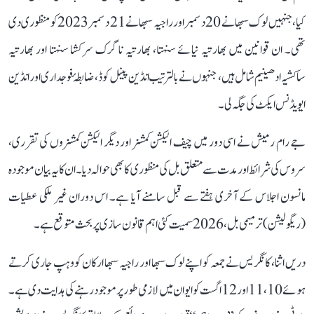
کیا، جنہیں لوک سبھا نے 20 دسمبر اور راجیہ سبھا نے 21 دسمبر 2023 کو منظوری دی
تھی۔ ان قوانین میں بھارتیہ نیائے سنہتا، بھارتیہ ناگرک سرکشا سنہتا اور بھارتیہ
ساکشیہ ادھینیم شامل ہیں، جنہوں نے بالترتیب انڈین پینل کوڈ، ضابطۂ فوجداری اور انڈین
ایویڈنس ایکٹ کی جگہ لی۔
جے رام رمیش نے اسی دور میں چیف الیکشن کمشنر اور دیگر الیکشن کمشنروں کی تقرری،
سروس کی شرائط اور مدت سے متعلق بل کی منظوری کا بھی حوالہ دیا۔ ان کا یہ بیان موجودہ
مانسون اجلاس کے آخری ہفتے سے قبل سامنے آیا ہے۔ اس دوران غیر ملکی عطیات
(ریگولیشن) ترمیمی بل، 2026 سمیت کئی اہم قانون سازی پر بحث متوقع ہے۔
دریں اثنا، کانگریس نے جمعہ کو اپنے لوک سبھا اور راجیہ سبھا ارکان کو وہپ جاری کرتے
ہوئے 10، 11 اور 12 اگست کو ایوان میں لازمی طور پر موجود رہنے کی ہدایت دی ہے۔