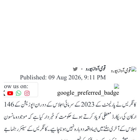
قومی آواز بیورو
Published: 09 Aug 2026, 9:11 PM
llow us on:
کانگریس نے پارلیمنٹ کے 2023 کے سرمائی اجلاس کے دوران اپوزیشن کے 146
ارکان کی ریکارڈ معطلی کو یاد کرتے ہوئے حکومت کو خبردار کیا ہے کہ موجودہ مانسون
اجلاس کے آخری ہفتے میں ایسا واقعہ دوبارہ نہیں ہونا چاہیے۔ کانگریس کے سینئر رہنما جے