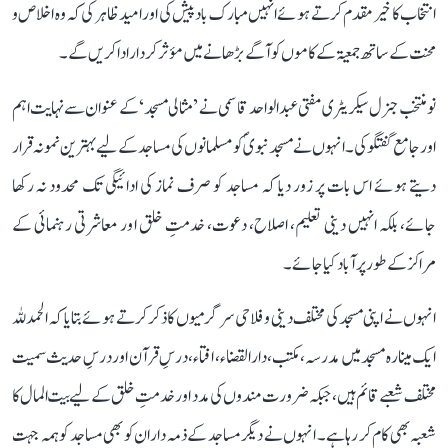
انتخاب کا خیر مقدم کرتے ہوئے انہیں مبارک باد پیش کی اور امید ظاہر کی کہ وہ اخلاص و
محنت کے ساتھ جمعیۃ کے کاموں کو آگے بڑھانے میں مؤثر کردار ادا کریں گے۔
نو منتخب جنرل سیکریٹری مفتی عبد الواحد قاسمی نے ’مثالی مسجد‘ کے عنوان سے نہایت اہم
اور جامع گفتگو کی۔ انہوں نے مسجد نبویؐ کو مسلمانوں کی مساجد کے لیے بہترین نمونہ قرار
دیتے ہوئے اس بات پر زور دیا کہ مساجد کو صرف نماز کی ادائیگی تک محدود نہ رکھا
جائے، بلکہ انہیں دینی تعلیم، اصلاح، دعوت، خدمتِ خلق اور معاشرتی رہنمائی کے
مراکز کے طور پر آباد کیا جائے۔
انہوں نے اپنی مسجد کی مختلف دینی و فلاحی سرگرمیوں کا ذکر کرتے ہوئے بتایا کہ الحمدللہ
ایک مینارہ مسجد میں مدرسہ، مکتب، دارالقضاء، افتاء، درسِ قرآن اور درسِ حدیث سمیت
مختلف شعبے قائم ہیں، جبکہ ضرورت مندوں کی مدد اور خدمتِ خلق کے لیے بیت المال کا
شعبہ بھی کام کر رہا ہے۔ انہوں نے دیگر مساجد کے ذمہ داران کو بھی مساجد کو ہمہ جہت