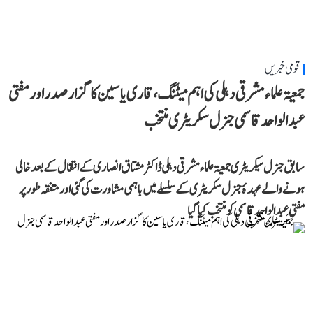
قومی خبریں
جمعیۃ علماء مشرقی دہلی کی اہم میٹنگ، قاری یاسین کا گزار صدر اور مفتی
عبد الواحد قاسمی جنرل سکریٹری منتخب
سابق جنرل سیکریٹری جمعیۃ علماء مشرقی دہلی ڈاکٹر مشتاق انصاری کے انتقال کے بعد خالی
ہونے والے عہدۂ جنرل سکریٹری کے سلسلے میں باہمی مشاورت کی گئی اور متفقہ طور پر
مفتی عبد الواحد قاسمی کو منتخب کیا گیا