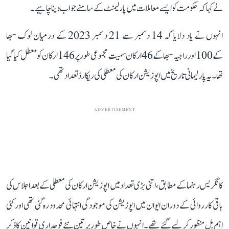
نے کہا کہ حکومت کو ایسے معاملات میں پارلیمنٹ کے سامنے جواب دینا چاہیے۔
انہوں نے یاد دلایا کہ 14 دسمبر سے 21 دسمبر 2023 کے درمیان لوک سبھا
کے 100 اور راجیہ سبھا کے 46 ارکان سمیت مجموعی طور پر 146 ارکان کو معطل کیا گیا
تھا۔ یہ پارلیمانی تاریخ میں اپوزیشن ارکان کی معطلی کی ریکارڈ تعداد تھی۔
ADVERTISEMENT
کانگریس رہنما کے مطابق، اتنی بڑی تعداد میں اپوزیشن ارکان کی معطلی کے بعد اجلاس کی
باقی کارروائی کے دوران ایوان میں اپوزیشن کی موجودگی انتہائی محدود رہ گئی تھی اور کئی
اہم بل منظور کر لیے گئے تھے۔ انہوں نے خاص طور پر تین نئے فوجداری قوانین کا ذکر