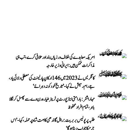
امریکہ معاہدے کی خلاف ورزیاں بند اور تلافی کرے، تب ہی
مذاکرات ممکن ہیں: ایرانی وزیر خارجہ
کانگریس نے 2023 میں 146 ارکانِ پارلیمنٹ کی معطلی دلائی یاد،
جے رام رمیش نے کہا- ’تاریخ خود کو نہ دہرائے‘
مہاراشٹر: بارامتی ایئرپورٹ پر ٹرینر طیارہ رن وے سے پھسل کر نکلا
باہر، تمام افراد محفوظ
طلبہ پر پولیس بربریت: راہل گاندھی کا امت شاہ پر حملہ، کہا- ’اس
جرم کا جواب دینا ہوگا‘