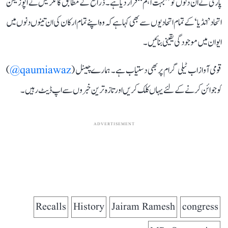
پارٹی نے ان دنوں کو ’’بہت اہم‘‘ قرار دیا ہے۔ ذرائع کے مطابق کانگریس نے اپوزیشن
اتحاد ’انڈیا‘ کے تمام اتحادیوں سے بھی کہا ہے کہ وہ اپنے تمام ارکان کی ان تینوں دنوں میں
ایوان میں موجودگی یقینی بنائیں۔
قومی آواز اب ٹیلی گرام پر بھی دستیاب ہے۔ ہمارے چینل (
qaumiawaz@
)
کو جوائن کرنے کے لئے یہاں کلک کریں اور تازہ ترین خبروں سے اپ ڈیٹ رہیں۔
ADVERTISEMENT
Recalls
History
Jairam Ramesh
congress