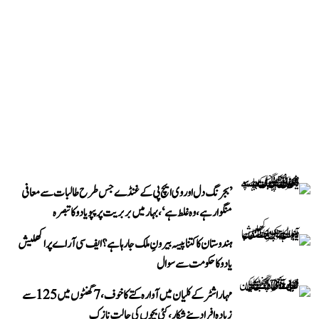
’بجرنگ دل اور وی ایچ پی کے غنڈے جس طرح طالبات سے معافی
منگوا رہے، وہ غلط ہے‘، بہار میں بربریت پر پپو یادو کا تبصرہ
ہندوستان کا کتنا پیسہ بیرونِ ملک جا رہا ہے؟ ایف سی آر اے پر اکھلیش
یادو کا حکومت سے سوال
مہاراشٹر کے کلیان میں آوارہ کتے کا خوف، 7 گھنٹوں میں 125 سے
زیادہ افراد بنے شکار، کئی بچوں کی حالت نازک