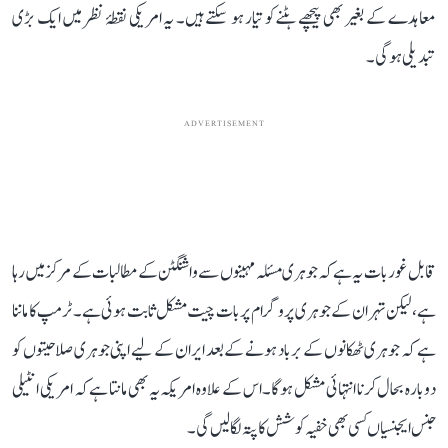
معاہدے کے بغیر بھی پیچھے ہٹنے کو تیار ہو سکتے ہیں۔ یہ امریکی نقطۂ نظر میں ایک بڑی
تبدیلی ہوگی۔
ADVERTISEMENT
قابل غور بات یہ ہے کہ جوہری مسئلہ مہینوں سے واشنگٹن کے مطالبات کے مرکز میں رہا
ہے، لیکن تہران کے جوہری پروگرام پر بات چیت مشکل ثابت ہوئی ہے۔ ٹرمپ کا ماننا
ہے کہ جوہری ٹھکانوں کے برباد ہونے کے بعد ایران کے لیے اپنی جوہری صلاحیتوں کو
دوبارہ بحال کرنا انتہائی مشکل ہوگا۔ اس کے علاوہ امریکہ یہ بھی مانتا ہے کہ امریکی انٹیلی
جنس ایجنسیاں کسی بھی خفیہ کوشش کا پتہ لگا لیں گی۔