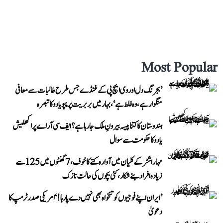
Most Popular
’بجرنگ دل اور وی ایچ پی کے غنڈے جس طرح طالبات سے معافی
منگوا رہے، وہ غلط ہے‘، بہار میں بربریت پر پپو یادو کا تبصرہ
ہندوستان کا کتنا پیسہ بیرونِ ملک جا رہا ہے؟ ایف سی آر اے پر اکھلیش
یادو کا حکومت سے سوال
مہاراشٹر کے کلیان میں آوارہ کتے کا خوف، 7 گھنٹوں میں 125 سے
زیادہ افراد بنے شکار، کئی بچوں کی حالت نازک
’ایران اپنے فوجیوں کو تنخواہ بھی نہیں دے پا رہا!‘ امریکی صدر ٹرمپ کا
دعویٰ