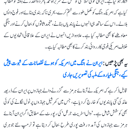
شکار ہو گیا ہے۔ ایرانی قومی سلامتی کونسل کے سربراہ محمد باقر ذوالقدر نے ہفتہ کو مطالبہ
کیا ہے کہ امریکہ جنگ کو مکمل طور سے ختم کرے، بحری ناکہ بندی ہٹائے اور فوج واپس
بلا لے۔ اس کے ساتھ ہی انہوں نے پابندیاں ہٹانے، منجمد اثاثوں کو بحال کرنے اور جنگی
معاوضے کا بھی مطالبہ کیا ہے۔ علاوہ ازیں انہوں نے ایران کے علاقائی اتحادیوں کے
خلاف امریکی فوجی کارروائی بند کرنے کا بھی مطالبہ کیا ہے۔
یہ بھی پڑھیں :
ایران نے جنگ میں امریکہ کو ہوئے نقصانات کے ثبوت پیش
کیے، جنگی طیارہ کے ملبہ کی تصویریں جاری
قابل ذکر ہے کہ امریکہ نے آبنائے ہرمز سے گزرنے والے جہازوں پر ایران کے ذریعہ
عائد کی گئی پابندیوں کو خارج کر دیا ہے، جس میں کمرشیل جہازوں پر ٹول لگانے کی کوئی
بھی کوشش شامل ہے۔ ’وال اسٹریٹ جرنل‘ کی رپورٹ کے مطابق اگر ایران آبنائے
ہرمز سے جہازوں کی آمد و رفت پوری طرح بحال کر دیتا ہے تو ٹرمپ نئے جوہری