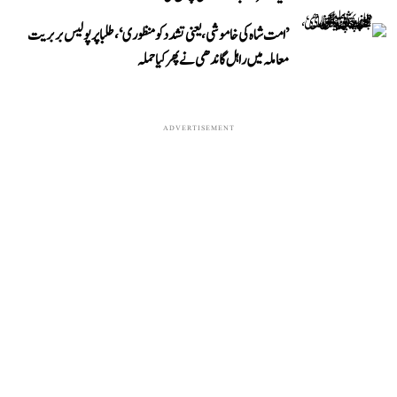
’امت شاہ کی خاموشی، یعنی تشدد کو منظوری‘، طلبا پر پولیس بربریت
معاملہ میں راہل گاندھی نے پھر کیا حملہ
ADVERTISEMENT