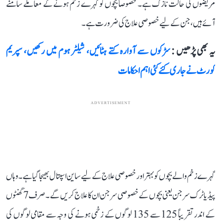
مریضوں کی حالت نازک ہے۔ خصوصاً بچوں کو گہرے زخم ہونے کے معاملے سامنے
آئے ہیں، جن کے لیے خصوصی علاج کی ضرورت ہے۔
یہ بھی پڑھیں :
سڑکوں سے آوارہ کتے ہٹائیں، شیلٹر ہوم میں رکھیں، سپریم
کورٹ نے جاری کئے کئی اہم احکامات
ADVERTISEMENT
گہرے زخم والے بچوں کو بہتر اور خصوصی علاج کے لیے ساین اسپتال بھیجا گیا ہے۔ وہاں
پیڈیاٹرک سرجن یعنی بچوں کے خصوصی سرجن ان کا علاج کریں گے۔ صرف 7 گھنٹوں
کے اندر تقریباً 125 سے 135 لوگوں کے زخمی ہونے کی وجہ سے مقامی لوگوں کی