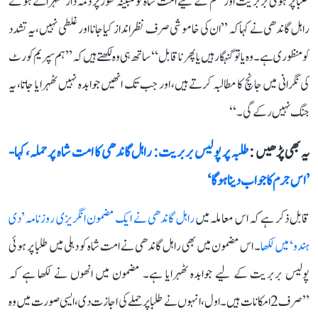
طلبا پر ہوئی بربریت اور ظلم کے لیے امت شاہ کو مبینہ طور پر ذمہ دار ٹھہراتے ہوئے
راہل گاندھی نے کہا کہ ’’ان کی خاموشی صرف نظر انداز کیا جانا اور غلطی نہیں، یہ تشدد
کو منظوری ہے۔ وہ یا تو گنہگار ہیں یا پھر ناقابل‘‘ ساتھ ہی وہ لکھتے ہیں کہ ’’ہم سپریم کورٹ
کی نگرانی میں جانچ کا مطالبہ کرتے ہیں، اور جب تک انھیں جوابدہ نہیں ٹھہرایا جاتا، یہ
جنگ نہیں رکے گی۔‘‘
یہ بھی پڑھیں :
طلبہ پر پولیس بربریت: راہل گاندھی کا امت شاہ پر حملہ، کہا-
’اس جرم کا جواب دینا ہوگا‘
قابل ذکر ہے کہ اس معاملہ میں
راہل گاندھی نے ایک مضمون انگریزی روزنامہ ’دی
ہندو‘ میں لکھا
۔ اس مضمون میں بھی راہل گاندھی نے امت شاہ کو دہلی میں طلبا پر ہوئی
پولیس بربریت کے لیے جوابدہ ٹھہرایا ہے۔ مضمون میں انھوں نے لکھا ہے کہ
’’صرف 2 امکانات ہیں۔ اول، انہوں نے طلبا پر حملے کی اجازت دی، ایسی صورت میں وہ