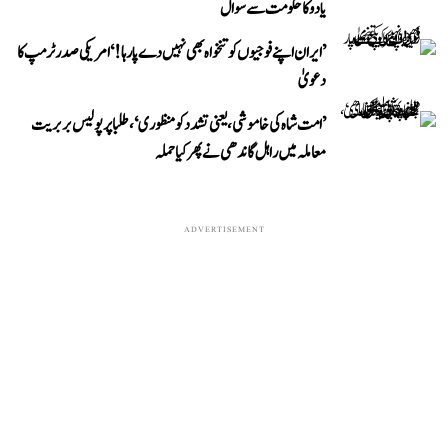
یادو کا حکومت سے سوال
’ایران اپنے فوجیوں کو تنخواہ بھی نہیں دے پا رہا!‘ امریکی صدر ٹرمپ کا
دعویٰ
’امت شاہ کی خاموشی، یعنی تشدد کو منظوری‘، طلبا پر پولیس بربریت
معاملہ میں راہل گاندھی نے پھر کیا حملہ
ADVERTISEMENT