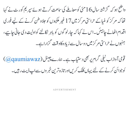
واضح ہو کہ گزشتہ سال 16 مئی کو معاملے کی سماعت کرتے ہوئے سپریم کورٹ نے کہا
تھا کہ مرکز کو مٹیا کے حراستی مرکز میں 17 غیر ملکیوں کو جلاوطن کرنے کے لیے فوری
اقدام اٹھانے چاہیئں۔ اس نے کہا کہ چار لوگوں کو باہر نکالنے کو اولیت دی جانی چاہیے،
جنہوں نے حراستی مرکز میں دو سال سے زیادہ کا وقت گزارا ہے۔
قومی آواز اب ٹیلی گرام پر بھی دستیاب ہے۔ ہمارے چینل (
qaumiawaz@
)
کو جوائن کرنے کے لئے یہاں کلک کریں اور تازہ ترین خبروں سے اپ ڈیٹ رہیں۔
ADVERTISEMENT