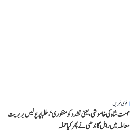
قومی خبریں
’امت شاہ کی خاموشی، یعنی تشدد کو منظوری‘، طلبا پر پولیس بربریت
معاملہ میں راہل گاندھی نے پھر کیا حملہ