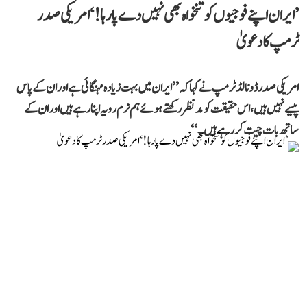
’ایران اپنے فوجیوں کو تنخواہ بھی نہیں دے پا رہا!‘ امریکی صدر
ٹرمپ کا دعویٰ
امریکی صدر ڈونالڈ ٹرمپ نے کہا کہ ’’ایران میں بہت زیادہ مہنگائی ہے اور ان کے پاس
پیسے نہیں ہیں، اس حقیقت کو مدنظر رکھتے ہوئے ہم نرم رویہ اپنا رہے ہیں اور ان کے
ساتھ بات چیت کر رہے ہیں۔‘‘