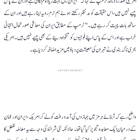
امریکی صدر ڈونالڈ ٹرمپ نے کہا کہ ’’ایران میں بہت زیادہ مہنگائی ہے اور ان کے پاس
پیسے نہیں ہیں، اس حقیقت کو مدنظر رکھتے ہوئے ہم نرم رویہ اپنا رہے ہیں اور ان کے
ساتھ بات چیت کر رہے ہیں۔‘‘ ٹرمپ کے مطابق ایران کی معاشی صورتحال انتہائی
خراب ہے اور اس کے پاس اپنے فوجیوں کو تنخواہ دینے کے بھی پیسے نہیں ہیں۔ امریکی
بحری ناکہ بندی نے تہران کی معیشت پر دباؤ میں مزید اضافہ کر دیا ہے۔
ADVERTISEMENT
واضح رہے کہ آبنائے ہرمز میں جہازوں کی آمد و رفت کو لے کر امریکہ، ایران اور عمان
کے درمیان ایک معاہدہ تجویز کیا گیا تھا۔ حالانکہ نئی شرائط کی وجہ سے یہ معاملہ تعطل کا