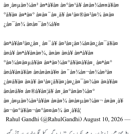
à¤¸à¤µà¤¾à¤² à¤ªà¥à¤ à¤°à¤¹à¥ à¤à¤¾à¤¤à¥à¤
°à¥à¤ à¤ªà¤° à¤à¤¨à¤¸à¥ à¤¹à¤®à¤²à¤¾ à¤à¤
¿à¤¯à¤¾ à¤à¤¯à¤¾à¥¤
à¤ªà¥à¤²à¤¿à¤¸ à¤¨à¥ à¤²à¤¡à¤¼à¤à¤¿à¤¯à¥à¤
à¤à¥ à¤ªà¥à¤à¤¾, à¤à¤ à¤à¥ à¤ªà¥à¤
°à¤¾à¤à¤µà¥à¤ à¤ªà¤¾à¤°à¥à¤à¥à¤¸ à¤ªà¤°
à¤à¥à¤à¥à¤ à¤à¤à¤à¥¤ à¤¨à¤¾à¤¬à¤¾à¤²à¤
¿à¤à¥à¤ à¤à¥ à¤¹à¤¡à¥à¤¡à¤¿à¤¯à¤¾à¤ à¤à¥à¤
à¤à¤à¥¤ à¤®à¥à¤¦à¥ à¤¸à¤°à¤à¤¾à¤°
à¤¸à¤µà¤¾à¤²à¥à¤ à¤à¤¾ à¤à¤µà¤¾à¤¬ à¤à¤¸à¥
à¤¬à¤°à¥à¤¬à¤°à¤¤à¤¾ à¤¸à¥â¦
August 10, 2026
— Rahul Gandhi (@RahulGandhi)