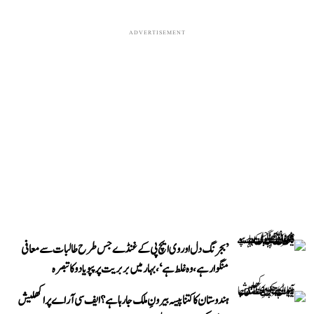
ADVERTISEMENT
’بجرنگ دل اور وی ایچ پی کے غنڈے جس طرح طالبات سے معافی
منگوا رہے، وہ غلط ہے‘، بہار میں بربریت پر پپو یادو کا تبصرہ
ہندوستان کا کتنا پیسہ بیرونِ ملک جا رہا ہے؟ ایف سی آر اے پر اکھلیش