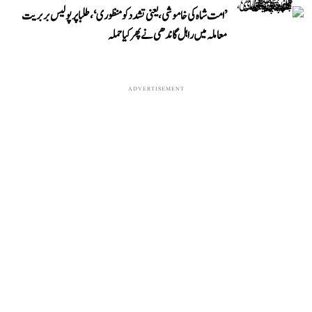
’امت شاہ کی خاموشی، یعنی تشدد کو منظوری‘، طلبا پر پولیس بربریت
معاملہ میں راہل گاندھی نے پھر کیا حملہ
ADVERTISEMENT