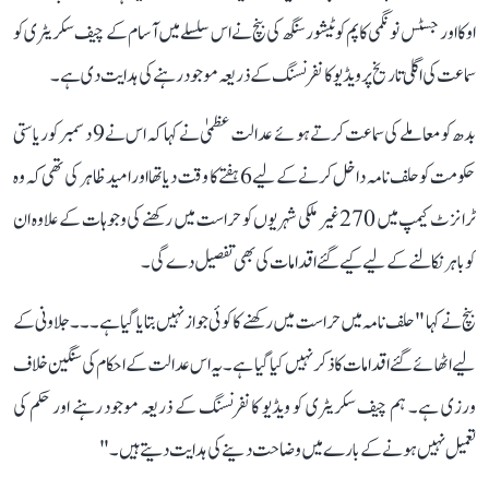
اوکا اور جسٹس نونگمی کاپم کوٹیشور سنگھ کی بنچ نے اس سلسلے میں آسام کے چیف سکریٹری کو
سماعت کی اگلی تاریخ پر ویڈیو کانفرنسنگ کے ذریعہ موجود رہنے کی ہدایت دی ہے۔
بدھ کو معاملے کی سماعت کرتے ہوئے عدالت عظمیٰ نے کہا کہ اس نے 9 دسمبر کو ریاستی
حکومت کو حلف نامہ داخل کرنے کے لیے 6 ہفتے کا وقت دیا تھا اور امید ظاہر کی تھی کہ وہ
ٹرانزٹ کیمپ میں 270 غیر ملکی شہریوں کو حراست میں رکھنے کی وجوہات کے علاوہ ان
کو باہر نکالنے کے لیے کیے گئے اقدامات کی بھی تفصیل دے گی۔
بنچ نے کہا "حلف نامہ میں حراست میں رکھنے کا کوئی جواز نہیں بتایا گیا ہے۔۔۔جلاونی کے
لیے اٹھائے گئے اقدامات کا ذکر نہیں کیا گیا ہے۔ یہ اس عدالت کے احکام کی سنگین خلاف
ورزی ہے۔ ہم چیف سکریٹری کو ویڈیو کانفرنسنگ کے ذریعہ موجود رہنے اور حکم کی
تعمیل نہیں ہونے کے بارے میں وضاحت دینے کی ہدایت دیتے ہیں۔"