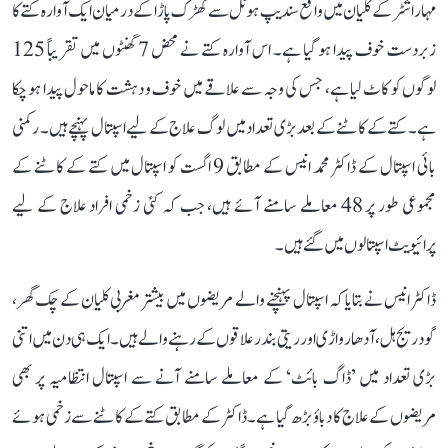
مہاراشٹر کے کلیان میں واقع سندیپ ہوٹل سے کھڑک پاڑا کے درمیان ایک آوارہ کتے کا
زبردست خوف پیدا ہو گیا ہے۔ اس آوارہ کتے نے محض 7 گھنٹوں میں تقریباً 125
لوگوں کو کاٹ لیا ہے، جس کی وجہ سے علاقے میں خوف و دہشت کا ماحول پیدا ہو چکا
ہے۔ کتے کے کاٹنے کے بعد بڑی تعداد میں لوگ علاج کے لیے اسپتال پہنچے ہیں۔ رکمنی
بائی اسپتال کے ڈاکٹر محمد انیس کے مطابق 9 اگست کو اسپتال میں کتے کے کاٹنے کے
مجموعی طور پر 48 معاملے سامنے آئے ہیں، جب کہ کئی زخمی افراد علاج کے لیے
پرائیویٹ اسپتالوں میں گئے ہیں۔
ڈاکٹر انیس نے بتایا کہ اسپتال پہنچنے والے مریضوں میں بیشتر مغربی کلیان کے چک گھر،
گودریج ہل، آدھارواڑی اور ریتی بندر علاقوں کے رہنے والے ہیں۔ ایک ہی دن میں اتنی
بڑی تعداد میں ’ڈاگ بائٹ‘ کے معاملے سامنے آنے سے اسپتال انتظامیہ پر بھی
مریضوں کے علاج کا دباؤ بڑھ گیا ہے۔ ڈاکٹر کے مطابق کتے کے کاٹنے سے زخمی ہوئے