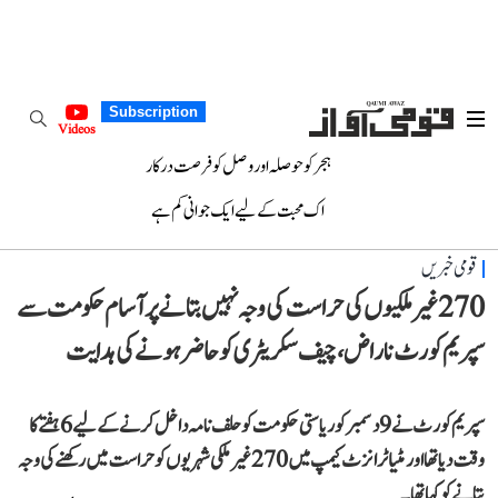
Subscription
Videos
ہجر کو حوصلہ اور وصل کو فرصت درکار
اک محبت کے لیے ایک جوانی کم ہے
قومی خبریں
270 غیر ملکیوں کی حراست کی وجہ نہیں بتانے پر آسام حکومت سے
سپریم کورٹ ناراض، چیف سکریٹری کو حاضر ہونے کی ہدایت
سپریم کورٹ نے 9 دسمبر کو ریاستی حکومت کو حلف نامہ داخل کرنے کے لیے 6 ہفتے کا
وقت دیا تھا اور مٹیا ٹرانزٹ کیمپ میں 270 غیر ملکی شہریوں کو حراست میں رکھنے کی وجہ
بتانے کو کہا تھا۔