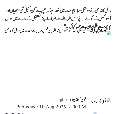
راہل گاندھی نے سوشل میڈیا پوسٹ میں لکھا ہے کہ ’’پیلیٹ گن، کیل لگی لاٹھیاں اور
آنسو گیس کے گولے... پُرامن طریقے سے صرف اپنے مستقبل کے بارے میں سوال
پوچھ رہے طلبا پر ان سے حملہ کیا گیا۔‘‘
قومی آواز بیورو
Published: 10 Aug 2026, 2:00 PM