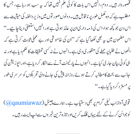
قصوروار ہیں۔ دوم، انہیں اس بات کا کوئی علم نہیں تھا کہ یہ سب ہو رہا ہے، جس کا
مطلب ہے کہ وہ مکمل طور پر ناقابل ہیں۔ دونوں صورتوں میں وزیر داخلہ کی حیثیت سے
اس دن جو کچھ ہوا، اس کی ذمہ داری ان پر عائد ہوتی ہے اور انہیں استعفیٰ دینا چاہیے۔‘‘
اس مضمون میں یہ بھی لکھا گیا ہے کہ ’’ان کی خاموشی اور بے عملی ثابت کرتی ہے کہ
انھوں نے طلبا پر حملے کی منظوری دی ہے۔ انہوں نے نہ کسی تحقیقات کا حکم دیا ہے اور نہ
ہی کوئی بیان جاری کیا ہے۔ انہوں نے پارلیمنٹ آنے سے انکار کر دیا ہے، اور اپوزیشن کی
جانب سے بحث کا مطالبہ کرتے ہوئے روزانہ پیش کی جانے والی تحریکوں کو سرسری طور
پر مسترد کر دیا گیا ہے۔‘‘
قومی آواز اب ٹیلی گرام پر بھی دستیاب ہے۔ ہمارے چینل (
qaumiawaz@
)
کو جوائن کرنے کے لئے یہاں کلک کریں اور تازہ ترین خبروں سے اپ ڈیٹ رہیں۔