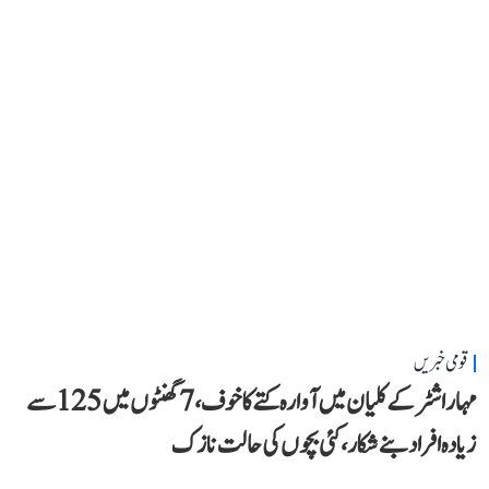
قومی خبریں
مہاراشٹر کے کلیان میں آوارہ کتے کا خوف، 7 گھنٹوں میں 125 سے
زیادہ افراد بنے شکار، کئی بچوں کی حالت نازک