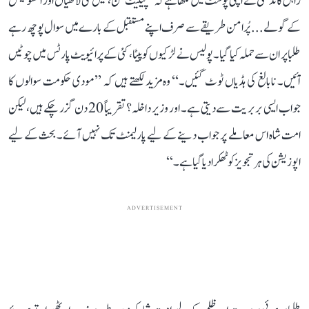
راہل گاندھی نے اپنی پوسٹ میں لکھا ہے کہ ’’پیلیٹ گن، کیل لگی لاٹھیاں اور آنسو گیس
کے گولے... پُرامن طریقے سے صرف اپنے مستقبل کے بارے میں سوال پوچھ رہے
طلبا پر ان سے حملہ کیا گیا۔ پولیس نے لڑکیوں کو پیٹا، کئی کے پرائیویٹ پارٹس میں چوٹیں
آئیں۔ نابالغ کی ہڈیاں ٹوٹ گئیں۔‘‘ وہ مزید لکھتے ہیں کہ ’’مودی حکومت سوالوں کا
جواب ایسی بربریت سے دیتی ہے۔ اور وزیر داخلہ؟ تقریباً 20 دن گزر چکے ہیں، لیکن
امت شاہ اس معاملے پر جواب دینے کے لیے پارلیمنٹ تک نہیں آئے۔ بحث کے لیے
اپوزیشن کی ہر تجویز کو ٹھکرا دیا گیا ہے۔‘‘
ADVERTISEMENT