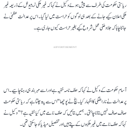
ریاستی حکومت کی طرف سے پیش ہوئے وکیل نے کہا کہ غیر ملکی ٹریبیونل کے ذریعہ غیر
ملکی اعلان کیے جانے کے بعد ہی لوگوں کو حراست میں لیا گیا۔ اس پر عدالت عظمیٰ نے
جاننا چاہا کہ جلاوطنی عمل شروع کیے بغیر حراست کیوں جاری ہے۔
ADVERTISEMENT
آسام حکومت کے وکیل نے کہا کہ حلف نامہ خفیہ ہے اور اسے مہربند ہی رہنا چاہیے۔ اس
پر عدالت نے ناراضگی کا اظہار کیا۔ بنچ نے پوچھا "اس سے پتہ چلتا ہے کہ ریاستی حکومت
صاف صاف نہیں بتانا چاہتی۔ ہمیں بتائیں کہ حلف نامے میں کیا خفیہ ہے؟" وکیل نے
کہا کہ حلف نامے میں غیر ملکیوں کے پتے ہیں اور تفصیل میڈیا کو جا سکتی تھی۔