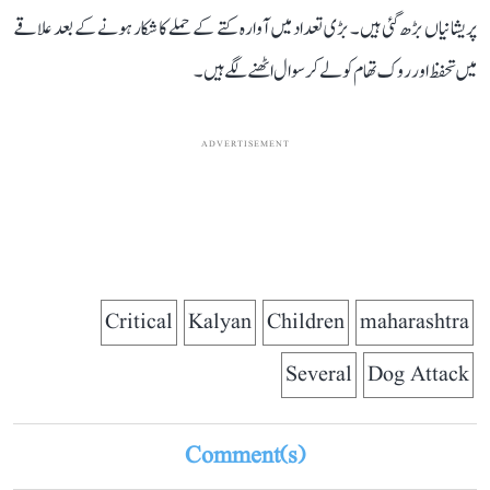
پریشانیاں بڑھ گئی ہیں۔ بڑی تعداد میں آوارہ کتے کے حملے کا شکار ہونے کے بعد علاقے
میں تحفظ اور روک تھام کو لے کر سوال اٹھنے لگے ہیں۔
ADVERTISEMENT
Critical
Kalyan
Children
maharashtra
Several
Dog Attack
Comment(s)