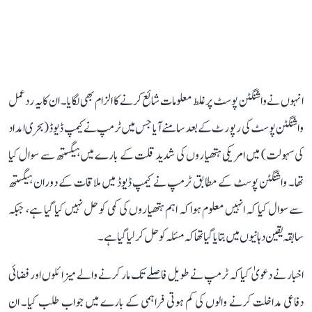
انہوں نے واشنگٹن پوسٹ پر غلط معلومات شائع کرنے کا الزام بھی لگایا۔ ان کا یہ ردعمل
واشنگٹن پوسٹ کی رپورٹ کے بعد سامنے آیا جس میں ٹرمپ نے کیمپ ڈیوڈ (بحری امداد
کی سہولت) میں امریکی ہتھیاروں کی شدید قلت کے بارے میں ہیگستھ سے سوال کیا
تھا۔ واشنگٹن پوسٹ کے مطابق ٹرمپ نے کیمپ ڈیوڈ میں ملاقات کے دوران ہیگستھ
سے سوال کیا کہ انہیں معلوم ہوا کہ اہم ہتھیاروں کی کمی کو حل نہیں کیا گیا ہے، جبکہ
سابقہ ​​یقین دہانیوں میں بتا یا گیا تھا کہ مسئلہ کو حل کر لیا گیا ہے۔
اخبار نے دعویٰ کیا کہ ٹرمپ نے طویل فاصلے تک مار کرنے والے میزائلوں اور فضائی
دفاعی مداخلت کرنے والوں کی کم ہوتی فراہمی کے بارے میں جواب طلب کیا۔ ان