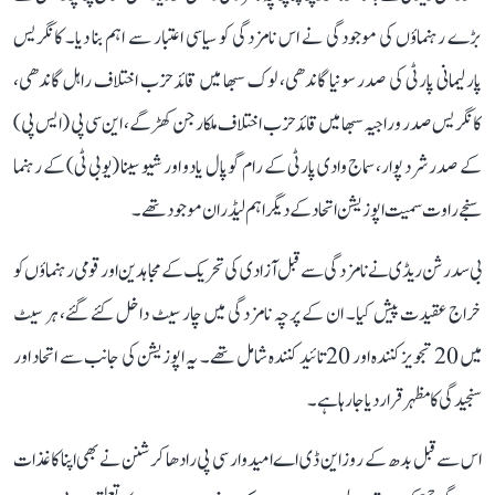
بڑے رہنماؤں کی موجودگی نے اس نامزدگی کو سیاسی اعتبار سے اہم بنا دیا۔ کانگریس
پارلیمانی پارٹی کی صدر سونیا گاندھی، لوک سبھا میں قائد حزب اختلاف راہل گاندھی،
کانگریس صدر و راجیہ سبھا میں قائد حزب اختلاف ملکارجن کھڑگے، این سی پی (ایس پی)
کے صدر شرد پوار، سماج وادی پارٹی کے رام گوپال یادو اور شیو سینا (یو بی ٹی) کے رہنما
سنجے راوت سمیت اپوزیشن اتحاد کے دیگر اہم لیڈران موجود تھے۔
بی سدرشن ریڈی نے نامزدگی سے قبل آزادی کی تحریک کے مجاہدین اور قومی رہنماؤں کو
خراج عقیدت پیش کیا۔ ان کے پرچہ نامزدگی میں چار سیٹ داخل کئے گئے، ہر سیٹ
میں 20 تجویز کنندہ اور 20 تائید کنندہ شامل تھے۔ یہ اپوزیشن کی جانب سے اتحاد اور
سنجیدگی کا مظہر قرار دیا جا رہا ہے۔
اس سے قبل بدھ کے روز این ڈی اے امیدوار سی پی رادھا کرشنن نے بھی اپنا کاغذات