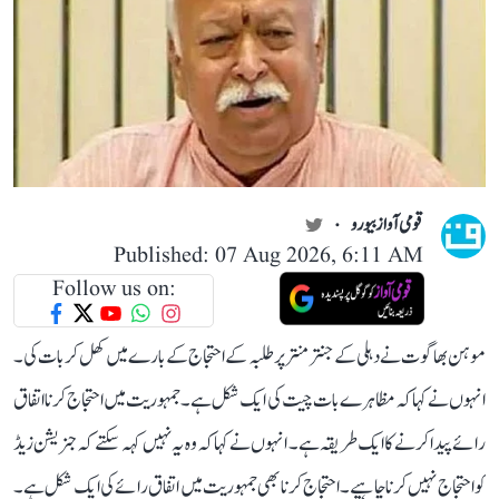
قومی آواز بیورو
Published: 07 Aug 2026, 6:11 AM
Follow us on:
موہن بھاگوت نے دہلی کے جنتر منتر پر طلبہ کے احتجاج کے بارے میں کھل کر بات کی۔
انہوں نے کہا کہ مظاہرے بات چیت کی ایک شکل ہے۔ جمہوریت میں احتجاج کرنا اتفاق
رائے پیدا کرنے کا ایک طریقہ ہے۔ انہوں نے کہا کہ وہ یہ نہیں کہہ سکتے کہ جنریشن زیڈ
کو احتجاج نہیں کرنا چاہیے۔احتجاج کرنا بھی جمہوریت میں اتفاق رائے کی ایک شکل ہے۔