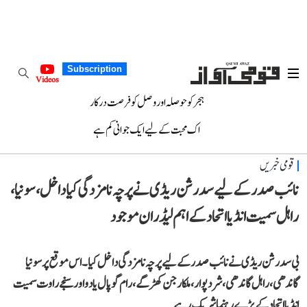
Subscription
Videos
ہجر کو حوصلہ اور وصل کو فرصت درکار
اک محبت کے لیے ایک جوانی کم ہے
قومی خبریں
نائب صدر کے لیے سدرشن ریڈی نے پرچہ نامزدگی کیا داخل، سونیا،
راہل سمیت انڈیا اتحاد کے اہم لیڈران موجود
بی سدرشن ریڈی نے نائب صدر کے لیے پرچہ نامزدگی داخل کیا۔ اس موقع پر سونیا
گاندھی، راہل گاندھی، شرد پوار، ملکارجن کھڑگے، رام گوپال یادو اور سنجے راوت سمیت
انڈیا اتحاد کے بڑے رہنما شریک رہے