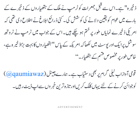
ذخیرہ" ہے۔ اس سے قبل جمعرات کو ٹرمپ نے ملک کے ہتھیاروں کے ذخیرے کے
بارے میں عوام کو یقین دلانے کی کوشش کی۔ کئی ذرائع ابلاغ نے اطلاع دی تھی کہ
امریکی ذخیرے نمایاں طور پر ختم ہو چکے ہیں۔ اس کے جواب میں ٹرمپ نے ٹروتھ
سوشل پر ایک اور پوسٹ میں لکھا کہ امریکہ کے پاس "ہتھیاروں کا بہت بڑا ذخیرہ ہے،
خاص طور پر مخصوص قسم کے ہتھیار۔‘‘
قومی آواز اب ٹیلی گرام پر بھی دستیاب ہے۔ ہمارے چینل (
qaumiawaz@
)
کو جوائن کرنے کے لئے یہاں کلک کریں اور تازہ ترین خبروں سے اپ ڈیٹ رہیں۔
ADVERTISEMENT