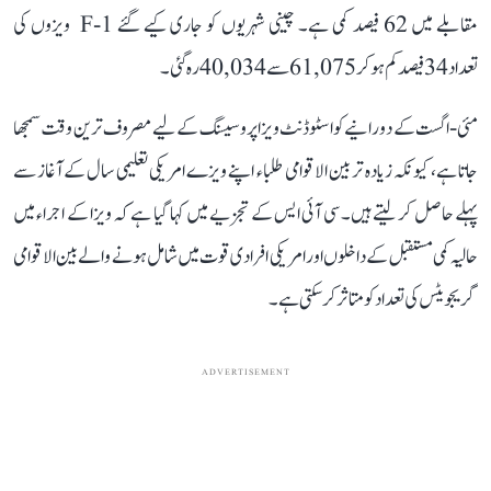
مقابلے میں 62 فیصد کمی ہے۔ چینی شہریوں کو جاری کیے گئے F-1 ویزوں کی
تعداد 34 فیصد کم ہو کر 61,075 سے 40,034 رہ گئی۔
مئی-اگست کے دورانیے کوا سٹوڈنٹ ویزا پروسیسنگ کے لیے مصروف ترین وقت سمجھا
جاتا ہے، کیونکہ زیادہ تر بین الاقوامی طلباء اپنے ویزے امریکی تعلیمی سال کے آغاز سے
پہلے حاصل کر لیتے ہیں۔ سی آئی ایس کے تجزیے میں کہا گیا ہے کہ ویزا کے اجراء میں
حالیہ کمی مستقبل کے داخلوں اور امریکی افرادی قوت میں شامل ہونے والے بین الاقوامی
گریجویٹس کی تعداد کو متاثر کر سکتی ہے۔
ADVERTISEMENT