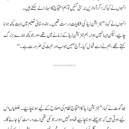
انہو ں نے کہا کہ اگر آوازیں نہ سنی گئیں تو ہم احتجاج کا سہارا لے سکتے ہیں۔
انہوں نے کہا، " جنریشن زیڈ کی شکایات درست تھیں۔ ہندوستانی تعلیم میں بہت کچھ ہونا
چاہیے، لیکن ایسا نہیں ہوا۔ ہم جنریشن زیڈ کے زمانے میں تھے، اور جو کچھ ہمارے بزرگ
کہتے تھے، ہم نےاسے قبول کیا۔ آج ہمیں جواب اور محبت کی ضرورت ہے۔‘‘
ADVERTISEMENT
بھاگوت نے کہا، " جنریشن زیڈ کا احتجاج نظام کی اصلاح کے لیے ہونا چاہیے۔ غلطیاں اس
لیے ہوتی ہیں کہ جو پہلے ہونا چاہیے تھا وہ نہیں ہوا۔ جو کمی تھی اسے درست کیا جائے گا۔