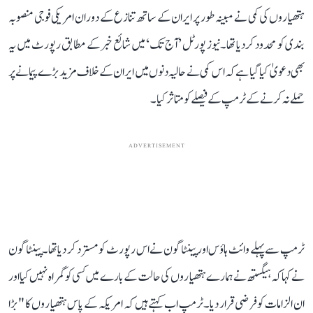
ہتھیاروں کی کمی نے مبینہ طور پر ایران کے ساتھ تنازع کے دوران امریکی فوجی منصوبہ
بندی کو محدود کر دیا تھا۔نیوز پورٹل ’آج تک‘ میں شائع خبر کے مطابق رپورٹ میں یہ
بھی دعویٰ کیا گیا ہے کہ اس کمی نے حالیہ دنوں میں ایران کے خلاف مزید بڑے پیمانے پر
حملے نہ کرنے کے ٹرمپ کے فیصلے کو متاثر کیا۔
ADVERTISEMENT
ٹرمپ سے پہلے وائٹ ہاؤس اور پینٹاگون نے اس رپورٹ کو مسترد کر دیا تھا۔ پینٹاگون
نے کہا کہ ہیگستھ نے ہمارے ہتھیاروں کی حالت کے بارے میں کسی کو گمراہ نہیں کیا اور
ان الزامات کو فرضی قرار دیا۔ٹرمپ اب کہتے ہیں کہ امریکہ کے پاس ہتھیاروں کا "بڑا