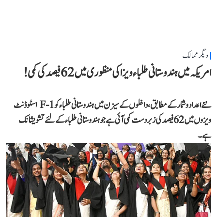
دیگر ممالک
امریکہ میں ہندوستانی طلباء ویزا کی منظوری میں 62 فیصد کی کمی!
نئے اعداد و شمار کے مطابق، داخلوں کے سیزن میں ہندوستانی طلباء کو F-1 اسٹوڈنٹ
ویزوں میں 62 فیصد کی زبردست کمی آئی ہے جو ہندوستانی طلباء کے لئے تشویشانک
ہے۔