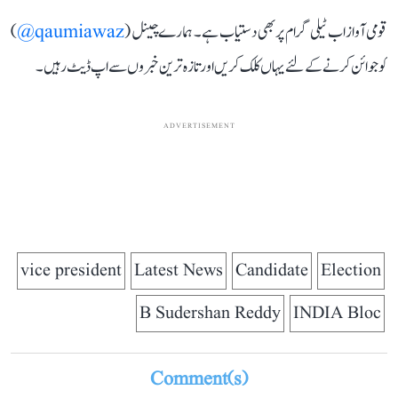
قومی آواز اب ٹیلی گرام پر بھی دستیاب ہے۔ ہمارے چینل (
qaumiawaz@
)
کو جوائن کرنے کے لئے یہاں کلک کریں اور تازہ ترین خبروں سے اپ ڈیٹ رہیں۔
ADVERTISEMENT
vice president
Latest News
Candidate
Election
B Sudershan Reddy
INDIA Bloc
Comment(s)