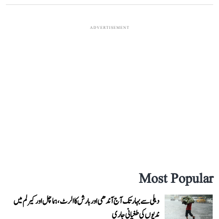
ADVERTISEMENT
Most Popular
دہلی سے بہار تک آج آندھی اور بارش کا الرٹ، ہماچل اور کیرلم میں
ندیوں کی طغیانی جاری