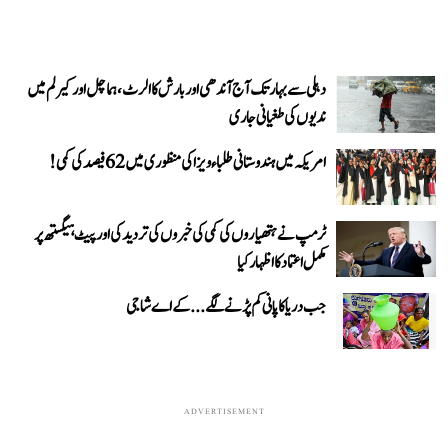
دہلی سے بہار تک آج آندھی اور بارش کا الرٹ، ہماچل اور کیرلم میں
ندیوں کی طغیانی جاری
امریکہ میں ہندوستانی طلباء ویزا کی منظوری میں 62 فیصد کی کمی!
ٹرمپ نے ہتھیاروں کی کمی کی خبروں کی تردید کی اور پیٹ ہیگستھ پر
مکمل اعتماد کا اظہار کیا
جب دریا کا پانی کم پڑنے لگے...کے اے شاجی
ADVERTISEMENT