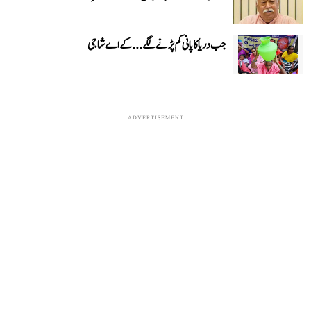
جب دریا کا پانی کم پڑنے لگے...کے اے شاجی
ADVERTISEMENT