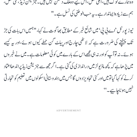
وہ ہمارے لوگ ہیں، اگلی نسل، اس لیے وہ ملک دشمن نہیں ہیں۔ جنریشن زیڈ ، نئی نسل،
ہم سے زیادہ ایماندار ہے۔ یہ حب الوطنی کی نسل ہے۔"
نیوز پورٹل ’اے بی پی‘ میں شائع خبر کے مطابق بھاگوت نے کہا، "ہمیں اس بات کی جڑ
تک پہنچنے کی ضرورت ہے کہ لاٹھی چارج اور پیلٹ گن حملے کیوں ہوئے، اور یہ کیسے
ہوئے۔ نہ تو آپ کو اور نہ ہی مجھے اس کے بارے میں کوئی معلومات ہے۔ میں نے خبروں
میں پڑھا ہے کہ کچھ ماڈیولز میں دراندازی کی گئی ہے۔ اگر مجھ سے جنریشن زیڈ پر اندھا اعتماد
کرنے کو کہا گیا تو میں اور کئی تجاویز دوں گا جس میں ہندوستانی اسکولوں میں تعلیم کو تجارتی
نہیں ہونا چاہیے۔‘‘
ADVERTISEMENT