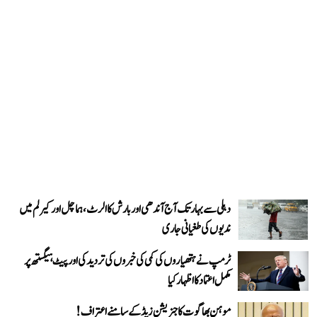
دہلی سے بہار تک آج آندھی اور بارش کا الرٹ، ہماچل اور کیرلم میں
ندیوں کی طغیانی جاری
ٹرمپ نے ہتھیاروں کی کمی کی خبروں کی تردید کی اور پیٹ ہیگستھ پر
مکمل اعتماد کا اظہار کیا
موہن بھاگوت کا جنریشن زیڈ کے سامنے اعتراف!