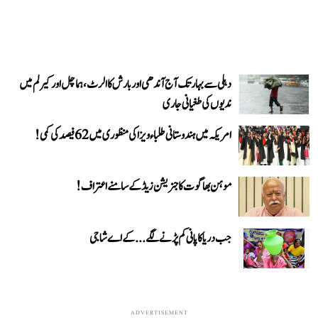
دہلی سے بہار تک آج آندھی اور بارش کا الرٹ، ہماچل اور کیرلم میں
ندیوں کی طغیانی جاری
امریکہ میں ہندوستانی طلباء ویزا کی منظوری میں 62 فیصد کی کمی!
موہن بھاگوت کا جنریشن زیڈ کے سامنے اعتراف!
جب دریا کا پانی کم پڑنے لگے...کے اے شاجی
ADVERTISEMENT