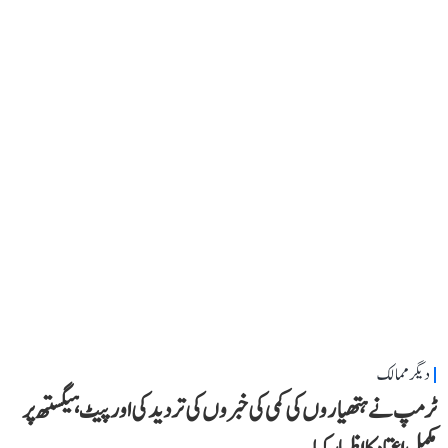
دیگر ممالک
ٹرمپ نے ہتھیاروں کی کمی کی خبروں کی تردید کی اور پیٹ ہیگستھ پر