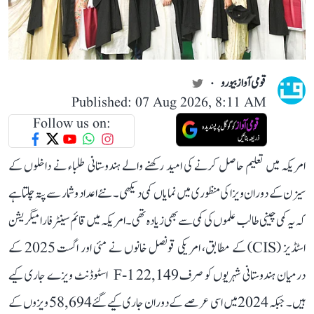
قومی آواز بیورو
Published: 07 Aug 2026, 8:11 AM
Follow us on:
امریکہ میں تعلیم حاصل کرنے کی امید رکھنے والے ہندوستانی طلباء نے داخلوں کے
سیزن کے دوران ویزا کی منظوری میں نمایاں کمی دیکھی۔ نئے اعداد و شمار سے پتہ چلتا ہے
کہ یہ کمی چینی طالب علموں کی کمی سے بھی زیادہ تھی۔ امریکہ میں قائم سینٹر فار امیگریشن
اسٹڈیز (CIS) کے مطابق، امریکی قونصل خانوں نے مئی اور اگست 2025 کے
درمیان ہندوستانی شہریوں کو صرف 22,149 F-1 اسٹوڈنٹ ویزے جاری کیے
ہیں۔ جبکہ 2024 میں اسی عرصے کے دوران جاری کیے گئے 58,694 ویزوں کے