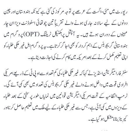
رپورٹ میں مئی-اگست کے عرصے پر توجہ مرکوز کی گئی ہے کیونکہ ہندوستان اور چین
دونوں کے لیے سالانہ جاری ہونے والے تقریباً تین چوتھائی اسٹوڈنٹ ویزا ان چار
مہینوں کے دوران ہوتے ہیں۔ یہ آپشنل پرہکٹیکل ٹریننگ (OPT) پروگرام میں
ہندوستانی گریجویٹس کے اہم کردار کو بھی اجاگر کرتا ہے۔ یہ پروگرام اہل غیر ملکی طلباء کو
اپنی تعلیم مکمل کرنے کے بعد امریکہ میں کام کرنے کی اجازت دیتا ہے۔
سنٹر فار امیگریشن اسٹڈیز نے کہا کہ غیر ملکی طلباء کی کم تعداد سے او پی ٹی کے ذریعے امریکی
افرادی قوت میں داخل ہونے والے غیر ملکی گریجویٹس کی تعداد میں بھی کمی آئے گی۔
ٹرمپ انتظامیہ کے تحت امریکی امیگریشن قوانین میں نمایاں طور پر سختی کے بعد طلباء
کے ویزوں میں کمی آئی ہے، جس سے غیر ملکی طلباء کے لیے ملک میں تعلیم حاصل کرنا اور
کیریئر بنانا مشکل ہو گیا ہے۔