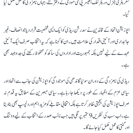
سکریٹری جنرل و ریٹرننگ آفیسر پی سی مودی کے دفتر گئے، جہاں نامزدگی کا عمل مکمل کیا
گیا۔
اپوزیشن اتحاد کے قائدین نے سدرشن ریڈی کو ایک ایسی شخصیت قرار دیا جو انصاف، غیر
جانبداری اور آئینی اقدار کی علامت ہیں۔ ان کا کہنا ہے کہ یہ انتخاب صرف ایک آئینی
عہدے کے لیے نہیں بلکہ جمہوریت اور اداروں کی ساکھ کو محفوظ رکھنے کی جدوجہد بھی
ہے۔
ریڈی کی نامزدگی کے دوران سونیا گاندھی کی موجودگی کو اپوزیشن کی جانب سے اتحاد اور
سیاسی عزم کے اظہار کے طور پر دیکھا جا رہا ہے۔ سیاسی مبصرین کے مطابق یہ قدم نہ
صرف اپوزیشن کی یکجہتی ظاہر کرتا ہے بلکہ انتخابی مقابلے کو مزید اہم اور دلچسپ بھی بنا دیتا
ہے۔ اب سب کی نظریں 9 ستمبر پر لگی ہیں جب نائب صدر کے انتخاب کے لیے ووٹنگ
اور گنتی کا عمل مکمل کیا جائے گا۔