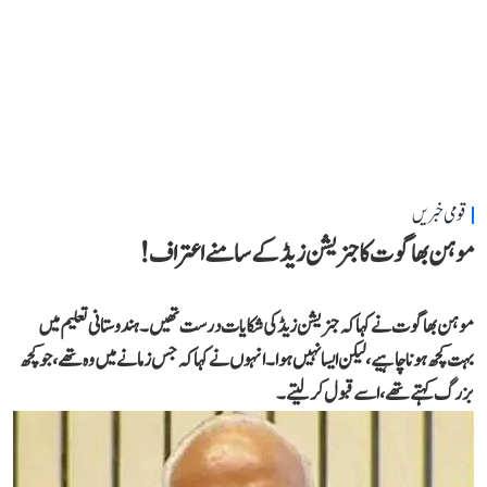
قومی خبریں
موہن بھاگوت کا جنریشن زیڈ کے سامنے اعتراف!
موہن بھاگوت نے کہاکہ جنریشن زیڈ کی شکایات درست تھیں۔ ہندوستانی تعلیم میں
بہت کچھ ہونا چاہیے، لیکن ایسا نہیں ہوا۔انہوں نے کہا کہ جس زمانے میں وہ تھے،جو کچھ
بزرگ کہتے تھے، اسے قبول کر لیتے۔