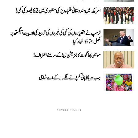
امریکہ میں ہندوستانی طلباء ویزا کی منظوری میں 62 فیصد کی کمی!
ٹرمپ نے ہتھیاروں کی کمی کی خبروں کی تردید کی اور پیٹ ہیگستھ پر
مکمل اعتماد کا اظہار کیا
موہن بھاگوت کا جنریشن زیڈ کے سامنے اعتراف!
جب دریا کا پانی کم پڑنے لگے...کے اے شاجی
ADVERTISEMENT