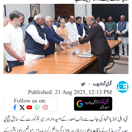
i
قومی آواز بیورو
Published: 21 Aug 2025, 12:13 PM
Follow us on:
نئی دہلی: انڈیا اتحاد کی جانب سے نائب صدر کے امیدوار اور سپریم کورٹ کے سابق جج بی
سدرشن ریڈی نے باقاعدہ طور پر اپنا پرچہ نامزدگی داخل کر دیا۔ اس موقع پر اپوزیشن کے