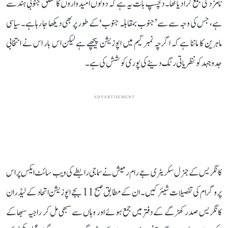
نامزدگی جمع کرا دیا تھا۔ دلچسپ بات یہ ہے کہ دونوں امیدواروں کا تعلق جنوبی ہند سے
ہے، جس کی وجہ سے سے ’جنوب بمقابلہ جنوب‘ کے طور پر بھی دیکھا جا رہا ہے۔ سیاسی
ماہرین کا ماننا ہے کہ اگرچہ نمبر گیم میں اپوزیشن پیچھے ہے لیکن اس بار اس نے انتخابی
جدوجہد کو نظریاتی رنگ دینے کی پوری کوشش کی ہے۔
ADVERTISEMENT
کانگریس کے جنرل سکریٹری جے رام رمیش نے سماجی رابطے کی ویب سائٹ ایکس پر اس
پروگرام کی تفصیلات شیئر کیں۔ ان کے مطابق صبح 11 بجے اپوزیشن اتحاد کے لیڈران
کانگریس صدر کھڑگے کے دفتر میں جمع ہوئے اور وہاں سے سبھی مل کر راجیہ سبھا کے