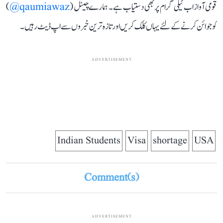
قومی آواز اب ٹیلی گرام پر بھی دستیاب ہے۔ ہمارے چینل (
qaumiawaz@
)
کو جوائن کرنے کے لئے یہاں کلک کریں اور تازہ ترین خبروں سے اپ ڈیٹ رہیں۔
ADVERTISEMENT
Indian Students
Visa
shortage
USA
Comment(s)
ADVERTISEMENT