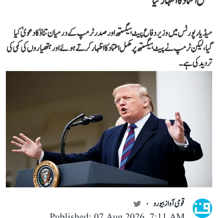
مکمل اعتماد کا اظہار کیا
میڈیا رپورٹس میں وزیر دفاع پیٹ ہیگستھ اور صدر ٹرمپ کے درمیان تناؤ کا دعویٰ کیا
گیا، لیکن ٹرمپ نے پیٹ ہیگستھ پر مکمل اعتماد کا اظہار کرتے ہوئے اور ہتھیاروں کی کمی کی
تردید کی ہے۔
قومی آواز بیورو
Published: 07 Aug 2026, 7:11 AM