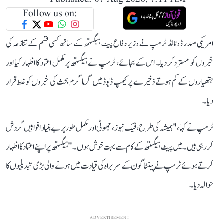
Follow us on:
امریکی صدر ڈونالڈ ٹرمپ نے وزیر دفاع پیٹ ہیگستھ کے ساتھ کسی قسم کے تنازعہ کی
خبروں کو مسترد کر دیا۔ اس کے بجائے، ٹرمپ نے ہیگستھ پر مکمل اعتماد کا اظہار کیا اور
ہتھیاروں کے کم ہوتے ذخیرے پر کیمپ ڈیوڈ میں گرما گرم بحث کی خبروں کو غلط قرار
دیا۔
ٹرمپ نے کہا، "ہمیشہ کی طرح، فیک نیوز ، جھوٹی اور مکمل طور پر بے بنیاد افواہیں گردش
کر رہی ہیں۔ میں پیٹ ہیگستھ کے کام سے بہت خوش ہوں۔" ہیگستھ پر اپنے اعتماد کا اظہار
کرتے ہوئے ٹرمپ نے پینٹاگون کے سربراہ کی قیادت میں ہونے والی بڑی تبدیلیوں کا
حوالہ دیا۔
ADVERTISEMENT