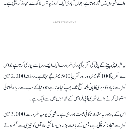
والے شہروں میں شمار ہوتا ہے، جہاں آبادی ایک کروڑ چالیس لاکھ سے تجاوز کر چکی ہے۔
ADVERTISEMENT
یہ شہر اپنی پینے کے پانی کی تقریباً پوری ضرورت ایک ایسے دریا سے پوری کرتا ہے جو اس
سے تقریباً 100 کلومیٹر دور اور تقریباً 500 میٹر نیچے بہتا ہے۔ روزانہ 2,200 ملین
لیٹر سے زیادہ کاویری کا پانی بلند سطح تک پمپ کیا جاتا ہے، جو دنیا کے سب سے زیادہ توانائی
استعمال کرنے والے شہری آبی فراہمی کے نظاموں میں سے ایک ہے۔
اس کے باوجود یہ مقدار ناکافی ثابت ہو رہی ہے۔ شہر کی یومیہ ضرورت 3,000 ملین
لیٹر سے تجاوز کر چکی ہے، جس کے باعث ہزاروں رہائشی علاقوں کو تیزی سے ختم ہوتے