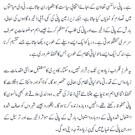
ہے۔ پانی سائنسی تعاون کے بجائے انتخابی سیاست کا ہتھیار بن جاتا ہے۔ ٹی وی مباحثوں
میں تصادم کو نمایاں کیا جاتا ہے، جبکہ زیرزمین پانی کی کمی، آبی ذخیرہ گاہوں کی بحالی،
بارش کے پانی کے ذخیرے اور پانی کی طلب کو منظم کرنے جیسے اہم موضوعات پر صرف
سرسری گفتگو ہوتی ہے۔ دریا کو ایک ایسے وسیلے کے طور پر دیکھا جاتا ہے جسے تقسیم کرنا
ہے، نہ کہ ایک ایسے ماحولیاتی نظام کے طور پر جس کا تحفظ ضروری ہے۔
یہ طرزِ فکر اب زیادہ دیر تک برقرار نہیں رہ سکتا۔ کاویری کا مستقبل عدالتی مقدمات سے
زیادہ اس کے قدرتی ماحولیاتی نظام کی بحالی پر منحصر ہوگا۔ کوڈاگو اور وائناڈ کے جنگلات کا
تحفظ اتنا ہی اہم ہونا چاہیے جتنا نئے آبی ذخائر کی تعمیر۔ وہ دلدلی علاقے جو کبھی مانسون کا
پانی محفوظ رکھتے تھے، انہیں دوبارہ زندہ کرنا ہوگا۔ بنگلورو جیسے شہروں کو صاف شدہ
استعمال شدہ پانی کے دوبارہ استعمال، بارش کے پانی کے مؤثر ذخیرے اور ترسیل کے
دوران پانی کے ضیاع میں کمی پر زیادہ توجہ دینی ہوگی۔