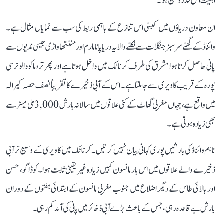
اہمیت اس قدر وسیع ہو۔
ان معاون دریاؤں میں کبنی اس تنازع کے باہمی ربط کی سب سے نمایاں مثال ہے۔
وائناڈ کے گھنے سرسبز جنگلات سے نکلنے والا یہ دریا پانامارم اور مننتھاواڑی جیسی ندیوں سے
پانی حاصل کرتا ہوا مشرق کی طرف کرناٹک میں داخل ہوتا ہے اور پھر تروماکودالو نرسی
پورہ کے قریب کاویری سے جا ملتا ہے۔ اس کے آبی ذخیرے کا تقریباً نصف حصہ کیرالہ
میں واقع ہے، جہاں مغربی گھاٹ کے کئی علاقوں میں سالانہ بارش 3,000 ملی میٹر سے
بھی زیادہ ہوتی ہے۔
تاہم وائناڈ کی بارشیں پوری کہانی بیان نہیں کرتیں۔ کرناٹک میں کاویری کے وسیع تر آبی
ذخیرے والے علاقوں میں اس بار مانسون کہیں زیادہ غیر یقینی ثابت ہوا۔ کوڈاگو، حسن
اور بالائی طاس کے دیگر اضلاع میں جنوب مغربی مانسون کے ابتدائی ہفتوں کے دوران
بارش بے قاعدہ رہی، جس کے باعث بڑے آبی ذخائر میں پانی کی آمد کم رہی۔