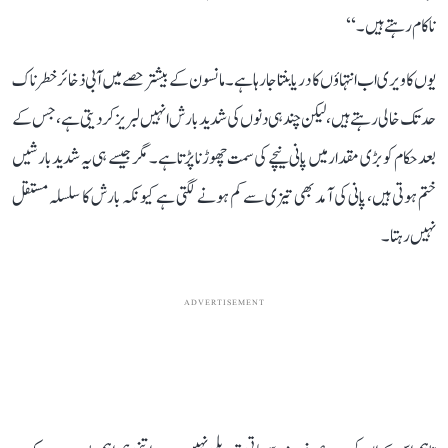
ناکام رہتے ہیں۔‘‘
یوں کاویری اب انتہاؤں کا دریا بنتا جا رہا ہے۔ مانسون کے بیشتر حصے میں آبی ذخائر خطرناک
حد تک خالی رہتے ہیں، لیکن چند ہی دنوں کی شدید بارش انہیں لبریز کر دیتی ہے، جس کے
بعد حکام کو بڑی مقدار میں پانی نیچے کی سمت چھوڑنا پڑتا ہے۔ مگر جیسے ہی یہ شدید بارشیں
ختم ہوتی ہیں، پانی کی آمد بھی تیزی سے کم ہونے لگتی ہے کیونکہ بارش کا سلسلہ مستقل
نہیں رہتا۔
ADVERTISEMENT