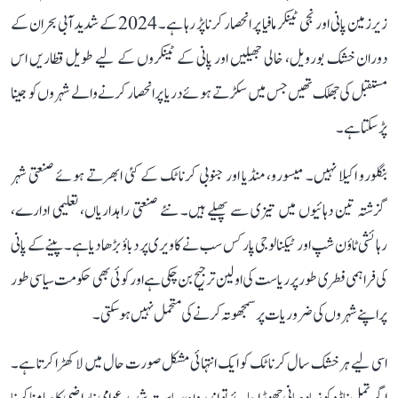
زیرزمین پانی اور نجی ٹینکر مافیا پر انحصار کرنا پڑ رہا ہے۔ 2024 کے شدید آبی بحران کے
دوران خشک بورویل، خالی جھیلیں اور پانی کے ٹینکروں کے لیے طویل قطاریں اس
مستقبل کی جھلک تھیں جس میں سکڑتے ہوئے دریا پر انحصار کرنے والے شہروں کو جینا
پڑ سکتا ہے۔
بنگلورو اکیلا نہیں۔ میسورو، منڈیا اور جنوبی کرناٹک کے کئی ابھرتے ہوئے صنعتی شہر
گزشتہ تین دہائیوں میں تیزی سے پھیلے ہیں۔ نئے صنعتی راہداریاں، تعلیمی ادارے،
رہائشی ٹاؤن شپ اور ٹیکنالوجی پارکس سب نے کاویری پر دباؤ بڑھا دیا ہے۔ پینے کے پانی
کی فراہمی فطری طور پر ریاست کی اولین ترجیح بن چکی ہے اور کوئی بھی حکومت سیاسی طور
پر اپنے شہروں کی ضروریات پر سمجھوتہ کرنے کی متحمل نہیں ہو سکتی۔
اسی لیے ہر خشک سال کرناٹک کو ایک انتہائی مشکل صورت حال میں لا کھڑا کرتا ہے۔