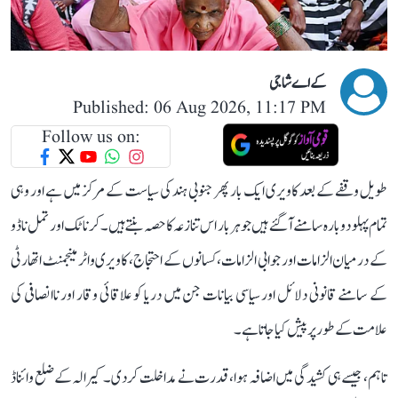
کے اے شاجی
Published: 06 Aug 2026, 11:17 PM
Follow us on:
طویل وقفے کے بعد کاویری ایک بار پھر جنوبی ہند کی سیاست کے مرکز میں ہے اور وہی
تمام پہلو دوبارہ سامنے آ گئے ہیں جو ہر بار اس تنازعہ کا حصہ بنتے ہیں۔ کرناٹک اور تمل ناڈو
کے درمیان الزامات اور جوابی الزامات، کسانوں کے احتجاج، کاویری واٹر مینجمنٹ اتھارٹی
کے سامنے قانونی دلائل اور سیاسی بیانات جن میں دریا کو علاقائی وقار اور ناانصافی کی
علامت کے طور پر پیش کیا جاتا ہے۔
تاہم، جیسے ہی کشیدگی میں اضافہ ہوا، قدرت نے مداخلت کر دی۔ کیرالہ کے ضلع وائناڈ