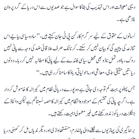
دیہی معیشت اور اس تہذیب کی بقا کا سوال ہے جو صدیوں سے اس دریا کے گرد پروان
چڑھی ہے۔
کسانوں کے حقوق کے لیے سرگرم کارکن پی ٹی جان کہتے ہیں، ’’سادہ سیاسی بیانیے اس
تنازعہ کی پیچیدگی کو بیان نہیں کر سکتے۔ کرناٹک صرف علاقائی ضد کی وجہ سے پانی نہیں
روک رہا اور تمل ناڈو بھی محض سیاسی فائدے کے لیے پانی کا مطالبہ نہیں کر رہا۔ دونوں
ریاستیں حقیقی سماجی، معاشی اور ماحولیاتی دباؤ کا سامنا کر رہی ہیں۔‘‘
جس پہلو پر بہت کم توجہ دی جاتی ہے وہ پورے دریائی نظام میں کیرالہ کا خاموش کردار
ہے۔ اگرچہ پانی کی تقسیم کے موجودہ انتظام میں کیرالہ کا حصہ نسبتاً کم ہے لیکن وائناڈ کے
جنگلات دریا کو زندہ رکھنے میں غیر معمولی اہمیت رکھتے ہیں۔
برہماگیری کی پہاڑیوں سے نکلنے والی پانامارم، مننتھاواڑی اور دیگر ندیاں مل کر کبنی دریا