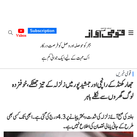
Subscription
Videos
ہجر کو حوصلہ اور وصل کو فرصت درکار
اک محبت کے لیے ایک جوانی کم ہے
قومی خبریں
جھارکھنڈ کے رانچی اور جمشید پور میں زلزلہ کے تیز جھٹکے، خوفزدہ
لوگ گھروں سے نکلے باہر
ہفتہ کی صبح آئے زلزلہ کی شدت ریختر پیمانے پر 4.3 درج کی گئی ہے۔ ابھی تک کسی بھی
طرح کے جانی یا مالی نقصان کی اطلاع نہیں ہے۔