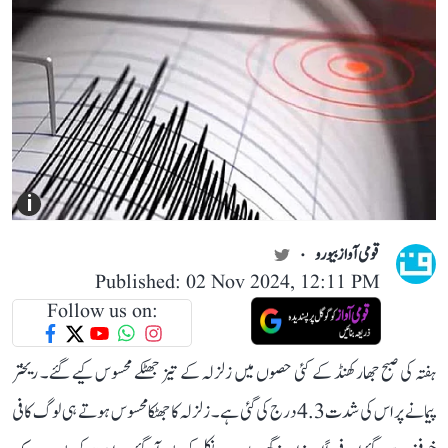
i
قومی آواز بیورو
Published: 02 Nov 2024, 12:11 PM
Follow us on:
ہفتہ کی صبح جھارکھنڈ کے کئی حصوں میں زلزلہ کے تیز جھٹکے محسوس کیے گئے۔ ریختر
پیمانے پر اس کی شدت 4.3 درج کی گئی ہے۔ زلزلہ کا جھٹکا محسوس ہوتے ہی لوگ کافی