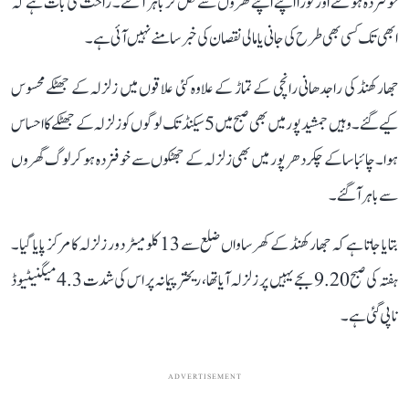
خوفزدہ ہو گئے اور فوراً اپنے اپنے گھروں سے نکل کر باہر آ گئے۔ راحت کی بات ہے کہ
ابھی تک کسی بھی طرح کی جانی یا مالی نقصان کی خبر سامنے نہیں آئی ہے۔
جھارکھنڈ کی راجدھانی رانچی کے تماڑ کے علاوہ کئی علاقوں میں زلزلہ کے جھٹکے محسوس
کیے گئے۔ وہیں جمشید پور میں بھی صبح میں 5 سیکنڈ تک لوگوں کو زلزلہ کے جھٹکے کا احساس
ہوا۔ چائباسا کے چکردھرپور میں بھی زلزلہ کے جھٹکوں سے خوفزدہ ہو کر لوگ گھروں
سے باہر آ گئے۔
بتایا جاتا ہے کہ جھارکھنڈ کے کھرساواں ضلع سے 13 کلومیٹر دور زلزلہ کا مرکز پایا گیا۔
ہفتہ کی صبح 9.20 بجے یہیں پر زلزلہ آیا تھا، ریختر پیمانہ پر اس کی شدت 4.3 میگنیٹیوڈ
ناپی گئی ہے۔
ADVERTISEMENT