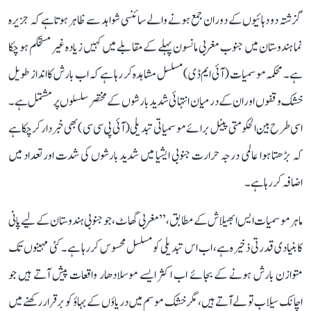
گزشتہ دو دہائیوں کے دوران جمع ہونے والے سائنسی شواہد سے ظاہر ہوتا ہے کہ جزیرہ
نما ہندوستان میں جنوب مغربی مانسون پہلے کے مقابلے میں کہیں زیادہ غیر مستحکم ہو چکا
ہے۔ محکمہ موسمیات (آئی ایم ڈی) مسلسل مشاہدہ کر رہا ہے کہ اب بارش کا انداز طویل
خشک وقفوں اور ان کے درمیان انتہائی شدید بارشوں کے مختصر سلسلوں پر مشتمل ہے۔
اسی طرح بین الحکومتی پینل برائے موسمیاتی تبدیلی (آئی پی سی سی) بھی خبردار کر چکا ہے
کہ بڑھتا ہوا عالمی درجہ حرارت جنوبی ایشیا میں شدید بارشوں کی شدت اور تعداد میں
اضافہ کر رہا ہے۔
ماہر موسمیات ایس ابھیلاش کے مطابق، ’’مغربی گھاٹ، جو جنوبی ہندوستان کے لیے پانی
کا بنیادی قدرتی ذخیرہ ہے، اب اس تبدیلی کو مسلسل محسوس کر رہا ہے۔ کئی مہینوں تک
متوازن بارش ہونے کے بجائے اب اکثر ایسے موسلادھار واقعات پیش آتے ہیں جو
اچانک سیلاب تو لے آتے ہیں، مگر خشک موسم میں دریاؤں کے بہاؤ کو برقرار رکھنے میں