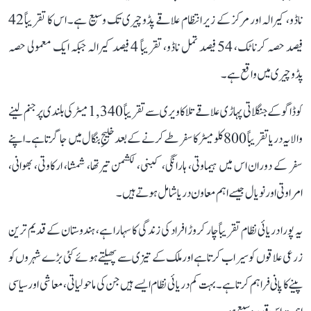
ناڈو، کیرالہ اور مرکز کے زیر انتظام علاقے پڈوچیری تک وسیع ہے۔ اس کا تقریباً 42
فیصد حصہ کرناٹک، 54 فیصد تمل ناڈو، تقریباً 4 فیصد کیرالہ جبکہ ایک معمولی حصہ
پڈوچیری میں واقع ہے۔
کوڈاگو کے جنگلاتی پہاڑی علاقے تلاکاویری سے تقریباً 1,340 میٹر کی بلندی پر جنم لینے
والا یہ دریا تقریباً 800 کلومیٹر کا سفر طے کرنے کے بعد خلیجِ بنگال میں جا گرتا ہے۔ اپنے
سفر کے دوران اس میں ہیماوتی، ہارانگی، کبنی، لکشمن تیرتھا، شمشا، ارکاوتی، بھوانی،
امراوتی اور نویال جیسے اہم معاون دریا شامل ہوتے ہیں۔
یہ پورا دریائی نظام تقریباً چار کروڑ افراد کی زندگی کا سہارا ہے، ہندوستان کے قدیم ترین
زرعی علاقوں کو سیراب کرتا ہے اور ملک کے تیزی سے پھیلتے ہوئے کئی بڑے شہروں کو
پینے کا پانی فراہم کرتا ہے۔ بہت کم دریائی نظام ایسے ہیں جن کی ماحولیاتی، معاشی اور سیاسی