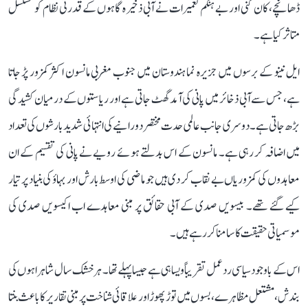
ڈھانچے، کان کنی اور بے ہنگم تعمیرات نے آبی ذخیرہ گاہوں کے قدرتی نظام کو مسلسل
متاثر کیا ہے۔
ایل نینو کے برسوں میں جزیرہ نما ہندوستان میں جنوب مغربی مانسون اکثر کمزور پڑ جاتا
ہے، جس سے آبی ذخائر میں پانی کی آمد گھٹ جاتی ہے اور ریاستوں کے درمیان کشیدگی
بڑھ جاتی ہے۔ دوسری جانب عالمی حدت مختصر دورانیے کی انتہائی شدید بارشوں کی تعداد
میں اضافہ کر رہی ہے۔ مانسون کے اس بدلتے ہوئے رویے نے پانی کی تقسیم کے ان
معاہدوں کی کمزوریاں بے نقاب کر دی ہیں جو ماضی کی اوسط بارش اور بہاؤ کی بنیاد پر تیار
کیے گئے تھے۔ بیسویں صدی کے آبی حقائق پر مبنی معاہدے اب اکیسویں صدی کی
موسمیاتی حقیقت کا سامنا کر رہے ہیں۔
اس کے باوجود سیاسی ردعمل تقریباً ویسا ہی ہے جیسا پہلے تھا۔ ہر خشک سال شاہراہوں کی
بندش، مشتعل مظاہرے، بسوں میں توڑ پھوڑ اور علاقائی شناخت پر مبنی تقاریر کا باعث بنتا