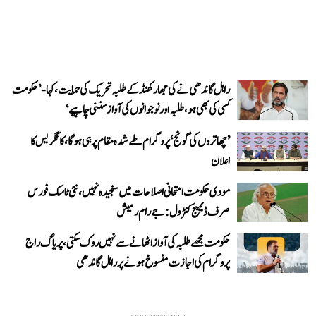
راہل گاندھی نے کی جھارکھنڈ کے طلبہ تحریک کی حمایت، کہا- ’حکومت
کسی کی بھی ہو، طلبہ اور نوجوانوں کی آواز سننی چاہیے‘
’چھاتروں کی گونج‘ پروگرام طے شدہ مقام پر ہی ہوگا، کانگریس کا
اعلان
مودی حکومت امتحانی اصلاحات میں سنجیدہ نہیں، نئی ٹاسک فورس
صرف ڈیمیج کنٹرول: جے رام رمیش
حکومت مجھے طلبہ کی آواز اٹھانے سے نہیں روک سکتی، پریاگ راج
پروگرام کی اجازت منسوخ ہونے پر راہل گاندھی