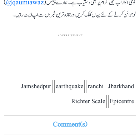
قومی آواز اب ٹیلی گرام پر بھی دستیاب ہے۔ ہمارے چینل (
qaumiawaz@
)
کو جوائن کرنے کے لئے یہاں کلک کریں اور تازہ ترین خبروں سے اپ ڈیٹ رہیں۔
ADVERTISEMENT
Jamshedpur
earthquake
ranchi
Jharkhand
Richter Scale
Epicentre
Comment(s)