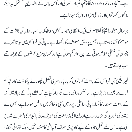
ہے۔ تنجاوور، ترووارور، ناگاپٹنم، مئیلا دوتھرئی اور آس پاس کے اضلاع پر مشتمل یہ ڈیلٹا
لاکھوں کسانوں اور زرعی مزدوروں کا سہارا ہے۔
ہر سال میٹور ڈیم کا کھلنا صرف ایک انتظامی فیصلہ نہیں ہوتا بلکہ یہ سمبا دھان کی کاشت کے
موسم کا آغاز ہوتا ہے، جس پر دیہی معیشت کا انحصار ہے۔ پانی کی فراہمی میں ہر تاخیر سے
پنیری کی منتقلی مؤخر ہوتی ہے، پیداوار کم ہوتی ہے اور کسان مزید قرضوں کے بوجھ تلے
دب جاتے ہیں۔
غیر یقینی آبی فراہمی کے باعث کسانوں کو بارہا دوسری فصل چھوڑنے یا کاشت کا رقبہ کم
کرنے پر مجبور ہونا پڑا ہے۔ سائنس دانوں نے خبردار کیا ہے کہ میٹھے پانی کے بہاؤ میں کمی
کے باعث سمندر کا کھارا پانی ساحلی زیرزمین آبی ذخائر میں داخل ہو رہا ہے، جس سے
زمین کی شوریدگی بڑھ رہی ہے اور ڈیلٹا کی زراعت کی طویل مدتی پائیداری خطرے میں پڑ
گئی ہے۔ اس لیے تمل ناڈو کے لیے کاویری صرف آبپاشی کا مسئلہ نہیں، بلکہ غذائی تحفظ،