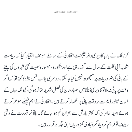
ADVERTISEMENT
کرناٹک نے بارہا کاویری واٹر مینجمنٹ اتھارٹی کے سامنے موقف اختیار کیا کہ ریاست
شدید آبی قلت کے سال سے گزر رہی ہے اور بنگلورو، میسورو سمیت کئی شہروں کی پینے
کے پانی کی ضروریات پر سمجھوتہ نہیں کیا جا سکتا۔ دوسری جانب تمل ناڈو کا کہنا تھا کہ اگر
وقت پر پانی نہ ملا تو کاویری ڈیلٹا میں سمبا دھان کی فصل شدید متاثر ہوگی، کیونکہ وہاں کے
کسان میٹور ڈیم سے بروقت پانی پر انحصار کرتے ہیں۔ اتھارٹی نے اہم فیصلے مؤخر کرتے
ہوئے امید ظاہر کی کہ بہتر بارش سے بحران کم ہو جائے گا۔ بالآخر قدرت نے وقتی
ریلیف تو فراہم کر دیا، مگر بنیادی کمزوریاں اپنی جگہ برقرار رہیں۔