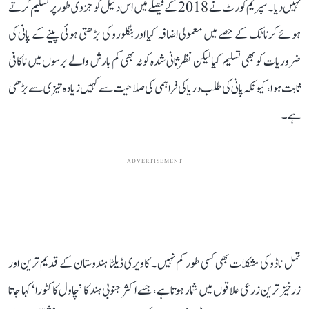
نہیں دیا۔ سپریم کورٹ نے 2018 کے فیصلے میں اس دلیل کو جزوی طور پر تسلیم کرتے
ہوئے کرناٹک کے حصے میں معمولی اضافہ کیا اور بنگلورو کی بڑھتی ہوئی پینے کے پانی کی
ضروریات کو بھی تسلیم کیا لیکن نظرثانی شدہ کوٹہ بھی کم بارش والے برسوں میں ناکافی
ثابت ہوا، کیونکہ پانی کی طلب دریا کی فراہمی کی صلاحیت سے کہیں زیادہ تیزی سے بڑھی
ہے۔
ADVERTISEMENT
تمل ناڈو کی مشکلات بھی کسی طور کم نہیں۔ کاویری ڈیلٹا ہندوستان کے قدیم ترین اور
زرخیز ترین زرعی علاقوں میں شمار ہوتا ہے، جسے اکثر جنوبی ہند کا ’چاول کا کٹورا‘ کہا جاتا