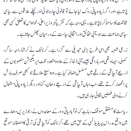
اگر تمل ناڈو کو زیادہ پانی چھوڑا جائے تو اندرونِ ریاست شدید عوامی ناراضی کا سامنا کرنا
پڑتا ہے، اور اگر زیادہ پانی روک لیا جائے تو قانونی چارہ جوئی اور نچلے علاقوں سے سیاسی
مخالفت کا سامنا کرنا پڑتا ہے۔ یہی وجہ ہے کہ تقریباً ہر وزیر اعلیٰ، خواہ اس کا تعلق کسی بھی
سیاسی جماعت سے ہو، آبی حقائق اور انتخابی سیاست کے درمیان پھنس جاتا ہے۔
زرعی شعبہ بھی اسی طرح بڑی تبدیلی سے گزرا ہے۔ کرناٹک نے کرشنا راجہ ساگر،
کبنی، ہیماوتھی اور ہارانگی جیسے آبی ذخائر کے علاوہ متعدد لفٹ ایریگیشن منصوبوں کے
ذریعے آبپاشی کے رقبے میں مسلسل اضافہ کیا ہے۔ وہ وسیع علاقے جو کبھی صرف بارش
پر انحصار کرتے تھے، اب وہاں آبپاشی کے ذریعے دھان، گنا اور دیگر زیادہ پانی استعمال
کرنے والی فصلیں اگائی جا رہی ہیں۔
ریاست کا مستقل موقف رہا ہے کہ نوآبادیاتی دور کے معاہدوں نے، جو زیریں دھارے
میں واقع مدراس پریذیڈنسی کے حق میں تھے، کرناٹک کو آبپاشی کی ترقی کا منصفانہ موقع