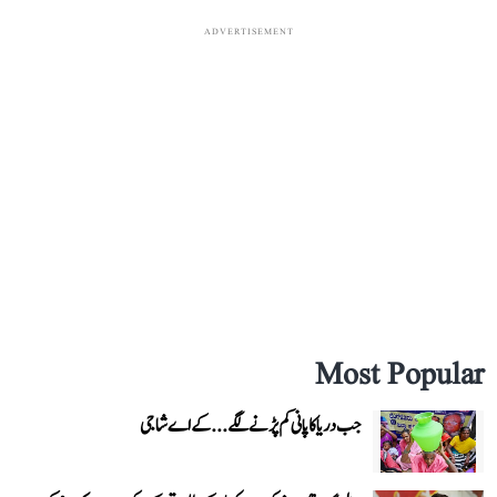
ADVERTISEMENT
Most Popular
جب دریا کا پانی کم پڑنے لگے...کے اے شاجی