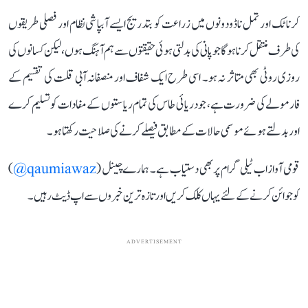
کرناٹک اور تمل ناڈو دونوں میں زراعت کو بتدریج ایسے آبپاشی نظام اور فصلی طریقوں
کی طرف منتقل کرنا ہوگا جو پانی کی بدلتی ہوئی حقیقتوں سے ہم آہنگ ہوں، لیکن کسانوں کی
روزی روٹی بھی متاثر نہ ہو۔ اسی طرح ایک شفاف اور منصفانہ آبی قلت کی تقسیم کے
فارمولے کی ضرورت ہے، جو دریائی طاس کی تمام ریاستوں کے مفادات کو تسلیم کرے
اور بدلتے ہوئے موسمی حالات کے مطابق فیصلے کرنے کی صلاحیت رکھتا ہو۔
قومی آواز اب ٹیلی گرام پر بھی دستیاب ہے۔ ہمارے چینل (
qaumiawaz@
)
کو جوائن کرنے کے لئے یہاں کلک کریں اور تازہ ترین خبروں سے اپ ڈیٹ رہیں۔
ADVERTISEMENT