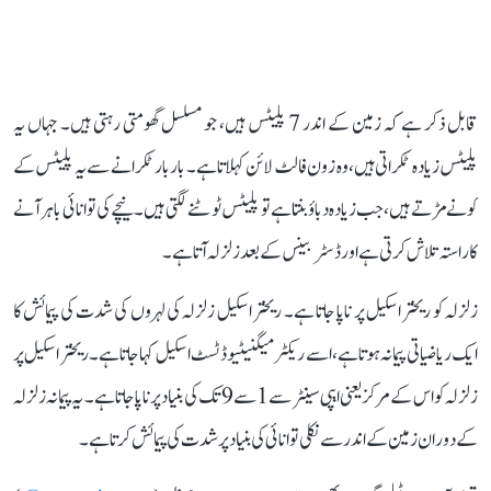
قابل ذکر ہے کہ زمین کے اندر 7 پلیٹس ہیں، جو مسلسل گھومتی رہتی ہیں۔ جہاں یہ
پلیٹس زیادہ ٹکراتی ہیں، وہ زون فالٹ لائن کہلاتا ہے۔ بار بار ٹکرانے سے یہ پلیٹس کے
کونے مڑتے ہیں، جب زیادہ دباؤ بنتا ہے تو پلیٹس ٹوٹنے لگتی ہیں۔ نیچے کی توانائی باہر آنے
کا راستہ تلاش کرتی ہے اور ڈسٹربینس کے بعد زلزلہ آتا ہے۔
زلزلہ کو ریختر اسکیل پر ناپا جاتا ہے۔ ریختر اسکیل زلزلہ کی لہروں کی شدت کی پیمائش کا
ایک ریاضیاتی پیمانہ ہوتا ہے، اسے ریکٹر میگنیٹیوڈ ٹسٹ اسکیل کہا جاتا ہے۔ ریختر اسکیل پر
زلزلہ کو اس کے مرکز یعنی ایپی سینٹر سے 1 سے 9 تک کی بنیاد پر ناپا جاتا ہے۔ یہ پیمانہ زلزلہ
کے دوران زمین کے اندر سے نکلی توانائی کی بنیاد پر شدت کی پیمائش کرتا ہے۔