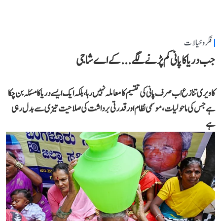
فکر و خیالات
جب دریا کا پانی کم پڑنے لگے...کے اے شاجی
کاویری تنازع اب صرف پانی کی تقسیم کا معاملہ نہیں رہا، بلکہ ایک ایسے دریا کا مسئلہ بن چکا
ہے جس کی ماحولیات، موسمی نظام اور قدرتی برداشت کی صلاحیت تیزی سے بدل رہی
ہے