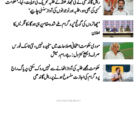
راہل گاندھی نے کی جھارکھنڈ کے طلبہ تحریک کی حمایت، کہا- ’حکومت
کسی کی بھی ہو، طلبہ اور نوجوانوں کی آواز سننی چاہیے‘
’چھاتروں کی گونج‘ پروگرام طے شدہ مقام پر ہی ہوگا، کانگریس کا
اعلان
مودی حکومت امتحانی اصلاحات میں سنجیدہ نہیں، نئی ٹاسک فورس
صرف ڈیمیج کنٹرول: جے رام رمیش
حکومت مجھے طلبہ کی آواز اٹھانے سے نہیں روک سکتی، پریاگ راج
پروگرام کی اجازت منسوخ ہونے پر راہل گاندھی
ADVERTISEMENT