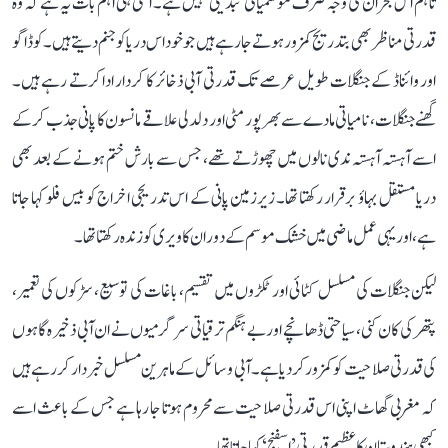
تاہم اس بحران کی وجہ صرف موسمیاتی تبدیلی نہیں ہے۔ اتنی ہی اہم بات یہ ہے کہ وہ
قدرتی مناظر بھی بتدریج کمزور ہوتے جا رہے ہیں جو خود اس دریا کو جنم دیتے ہیں۔ کوڈاگو
اور وائناڈ کے جنگلات طویل عرصے تک قدرتی آبی ذخائر کا کردار ادا کرتے رہے ہیں۔
گھنے جنگلات، نامیاتی مادے سے بھرپور مٹی اور دلدلی علاقے مانسون کا پانی جذب کر کے
اسے آہستہ آہستہ ندی نالوں میں چھوڑتے تھے، جس سے بارش ختم ہونے کے بعد بھی
دریا مستقل بہاؤ برقرار رکھتا تھا۔ زیرزمین پانی کے اس تدریجی اخراج کو بیس فلو کہا جاتا
ہے، اور یہی عمل ماضی میں خشک موسم کے دوران کاویری کو زندہ رکھتا تھا۔
لیکن جنگلات کی مسلسل کٹائی اور ٹکڑوں میں تقسیم، باغات کی توسیع، سڑکوں کی تعمیر،
پتھر کی کان کنی، سیاحتی ڈھانچے اور بے ہنگم ترقیاتی سرگرمیوں نے ان آبی ذخیرہ گاہوں
کی قدرتی صلاحیت کو کمزور کر دیا ہے۔ آبی وسائل کے ماہرین مسلسل خبردار کر رہے ہیں
کہ مغربی گھاٹ اپنی اس قدرتی صلاحیت سے محروم ہوتا جا رہا ہے جس کے باعث اسے
کبھی ہندوستان کا عظیم قدرتی ’اسفنج‘ کہا جاتا تھا۔