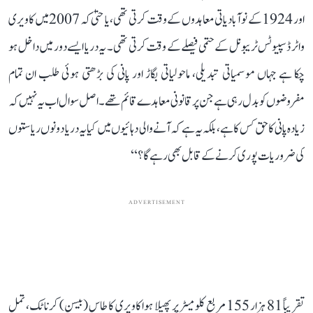
اور 1924 کے نوآبادیاتی معاہدوں کے وقت کرتی تھی، یا حتیٰ کہ 2007 میں کاویری
واٹر ڈسپیوٹس ٹریبونل کے حتمی فیصلے کے وقت کرتی تھی۔ یہ دریا ایسے دور میں داخل ہو
چکا ہے جہاں موسمیاتی تبدیلی، ماحولیاتی بگاڑ اور پانی کی بڑھتی ہوئی طلب ان تمام
مفروضوں کو بدل رہی ہے جن پر قانونی معاہدے قائم تھے۔ اصل سوال اب یہ نہیں کہ
زیادہ پانی کا حق کس کا ہے، بلکہ یہ ہے کہ آنے والی دہائیوں میں کیا یہ دریا دونوں ریاستوں
کی ضروریات پوری کرنے کے قابل بھی رہے گا؟‘‘
ADVERTISEMENT
تقریباً 81 ہزار 155 مربع کلومیٹر پر پھیلا ہوا کاویری کا طاس (بیسن) کرناٹک، تمل