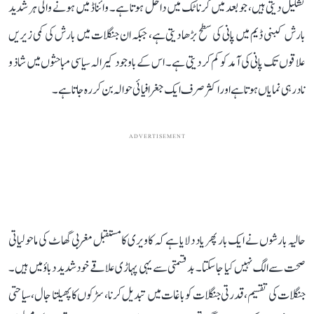
تشکیل دیتی ہیں، جو بعد میں کرناٹک میں داخل ہوتا ہے۔ وائناڈ میں ہونے والی ہر شدید
بارش کبنی ڈیم میں پانی کی سطح بڑھا دیتی ہے، جبکہ ان جنگلات میں بارش کی کمی زیریں
علاقوں تک پانی کی آمد کو کم کر دیتی ہے۔ اس کے باوجود کیرالہ سیاسی مباحثوں میں شاذ و
نادر ہی نمایاں ہوتا ہے اور اکثر صرف ایک جغرافیائی حوالہ بن کر رہ جاتا ہے۔
ADVERTISEMENT
حالیہ بارشوں نے ایک بار پھر یاد دلایا ہے کہ کاویری کا مستقبل مغربی گھاٹ کی ماحولیاتی
صحت سے الگ نہیں کیا جا سکتا۔ بدقسمتی سے یہی پہاڑی علاقے خود شدید دباؤ میں ہیں۔
جنگلات کی تقسیم، قدرتی جنگلات کو باغات میں تبدیل کرنا، سڑکوں کا پھیلتا جال، سیاحتی