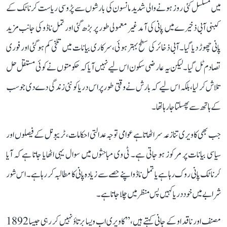
میں مسلسل کئی روز ہونے والی شدید مانسون کی بارشوں سے پڑوسی ریاست کرناٹک کے
کبنی آبی ذخیرے میں پانی کی آمد غیر معمولی طور پر بڑھ گئی اور تمل ناڈو کی جانب مزید
پانی چھوڑ دیا گیا۔ آبی ذخائر کی سطح بہتر ہوئی، سرکاری بیانات میں تلخی کم ہو گئی اور فوری
تصادم ٹل گیا۔ لیکن یہ عارضی سکون اس لیے نہیں آیا کہ حکومتوں نے کوئی مستقل حل
تلاش کر لیا، بلکہ اس لیے کہ بارش نے وقتی طور پر اس دریا کو نئی زندگی دے دی جو سب
کے ہاتھ سے پھسلتا جا رہا تھا۔
جب بھی کاویری تنازعہ سر اٹھاتا ہے عوامی توجہ عدالتی احکامات، ٹریبونل کے فیصلوں اور
سیاسی بیانات پر مرکوز ہو جاتی ہے۔ ٹی وی مباحثوں میں سوال یہی اٹھایا جاتا ہے کہ آیا
کرناٹک پانی روک رہا ہے یا تمل ناڈو اپنے حصے سے زیادہ پانی کا مطالبہ کر رہا ہے۔ اس شور
شرابے میں خود دریا کہیں پس منظر میں چلا جاتا ہے۔
مصنف اور ناقد او کے جانی کہتے ہیں، ’’کاویری اب ویسا برتاؤ نہیں کر رہی جیسا 1892