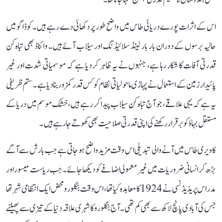
اس کے اثرات پورے دریائی طاس میں واضح طور پر دکھائی دے رہے ہیں۔ کوڈاگو میں
حالیہ برسوں کے دوران بار بار لینڈ سلائیڈنگ اور سیلاب آئے ہیں۔ وائناڈ بھی تباہ کن
قدرتی آفات کا شکار رہا ہے، جنہوں نے یہ ظاہر کر دیا ہے کہ موسمیاتی شدت اور غیر
پائیدار زمین کے استعمال نے پہاڑی ماحولیاتی نظام کو کس قدر کمزور بنا دیا ہے۔ ستم ظریفی
یہ ہے کہ یہی علاقے، جو آج تباہ کن سیلاب پیدا کر رہے ہیں، خشک موسم میں دریا کے
مستقل بہاؤ کو برقرار رکھنے کی اپنی قدرتی صلاحیت بھی کھوتے جا رہے ہیں۔
کاویری طاس میں آنے والی تبدیلی اس وقت مزید واضح ہو جاتی ہے جب بارش سے آگے
بڑھ کر انسانی ضروریات میں غیر معمولی اضافے کو دیکھا جائے۔ جب ریاست میسور اور
مدراس پریذیڈنسی نے 1924 کا معاہدہ کیا تھا، اس وقت بنگلورو محض ایک انتظامی شہر تھا
جس کی آبادی پانچ لاکھ سے بھی کم تھی۔ آج بنگلورو کا شہری علاقہ دنیا کے تیزی سے پھیلنے