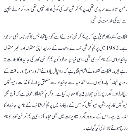
رمن سیٹھ سے خریدی تھی۔ پریم کرشن کھنہ کی کوئی اولاد نہیں تھی اور وکرم نے بچپن
سے ان کی خدمت کی تھی۔
شکایت کنندہ کا دعویٰ ہے کہ پریم کرشن کھنہ نے اسے گود لیا تھا، جس کا گود نامہ بھی موجود
ہے۔ 1982 میں پریم کرشن کھنہ نے وصیت کے ذریعہ اپنی منقولہ اور غیر منقولہ
جائیداد اس کے نام کر دی تھی۔ اسی بنیاد پر وہ خود کو پریم کرشن کھنہ کی جائیداد کا وارث بتا
رہے ہیں۔ شکایت کنندہ نے الزام لگایا ہے کہ راجپال یادو نے اثر و رسوخ اور طاقت کے
زور پر قبضہ کیا۔ انہوں نے انتظامیہ سے جائیداد سے متعلق پرانے کاغذات، میونسپل
ریکارڈ اور دیگر ریکارڈ کی چھان بین کا مطالبہ کیا ہے۔ وکرم کشواہا کا دعویٰ ہے کہ آج بھی
میونسپل کارپوریشن، میونسپل کونسل کے ریکارڈ میں پریم کرشنا کھنہ کے نام پر جائیداد کا
اندراج ہے۔ اس کے علاوہ دیگر دستاویزات میں بھی مجاہد آزادی پریم کرشن کھنہ کا نام
درج ہونے کا دعوی کیا گیا ہے۔