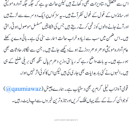
اس سے متعلق دستاویزات بھی دکھاتے ہیں لیکن حالت یہ ہے کہ جگہ جگہ آوارہ مویشی
اور سانڈوں کے غول کے غول نظر آتے ہیں۔ یہ سڑکوں پر ایک دوسرے سے لڑتے ہیں
اور آنے جانے والوں کو زخمی کرتے رہتے ہیں جس کی شکایتیں مسلسل موصول ہوتی رہتی
ہیں۔ اس ضمن میں سب سے زیادہ خراب حالت اسمارٹ سٹی کی ہے۔ ہائی وے پر کھلے
عام آوارہ مویشی ادھر ادھر دوڑتے ہوئے دیکھے جاتے ہیں۔ جن سے لگاتار حادثات بھی
ہو رہے ہیں۔ یہ بات واضح رہے کہ ریاستی وزیر دھرم پال سنگھ بھی بریلی ضلع کے ہی
ہیں۔ انہوں نے کئی بار ہدایات بھی جاری کی ہیں لیکن اس کا کوئی اثر نہیں ہوا۔
قومی آواز اب ٹیلی گرام پر بھی دستیاب ہے۔ ہمارے چینل (
qaumiawaz@
)
کو جوائن کرنے کے لئے یہاں کلک کریں اور تازہ ترین خبروں سے اپ ڈیٹ رہیں۔
ADVERTISEMENT