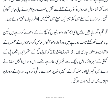
ہو۔ گذشتہ سال بندروں و کتوں کے حملے سے تقریبا نصف درج افراد نے اپنی جان گنوائی
تھی۔ سانڈوں کے حملے میں گذشتہ ایک مہینے میں ضلع میں 4 افراد جاں بحق ہوئے ہیں۔
نگر نگم و نگر پنچایتیں، ایس ڈی ایم آوارہ مویشیوں کو پکڑنے کے دعوے کر رہے ہیں لیکن
یہ دعوے کھوکھلے ثابت ہو رہے ہیں اور آوارہ مویشیوں خاص کر سانڈوں کے حملوں کے
واقعات بدستور جاری ہیں۔ 3 جنوری 2024 کو سی بی گنج کے متھراپور باشندہ پی کے
کمپنی کے سپروائزر انل بائیک سے فیکٹری جا رہے تھے۔ اس دوران انہیں سانڈ نے
راستے میں گھیر لیا اور حملہ کر کے انہیں شدید طور سے زخمی کر دیا۔ علاج کے دوران
اسپتال میں ان کی موت ہو گئی۔
ADVERTISEMENT