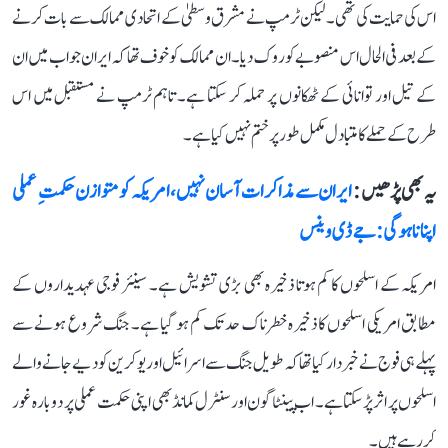
اس کی حمایت کی تھی۔ لیکن ٹرمپ نے مشرق وسطیٰ کے اتحادی ممالک سے بات کرنے
کے بعد فی الحال اس منصوبے کو روک دیا۔ ان ممالک کو خوف تھا کہ ایران جواب میں ان
کے تیل اور توانائی کے ٹھکانوں پر حملہ کر سکتا ہے۔ تاہم ٹرمپ نے مستقبل میں اس
طرح کے حملے کا متبادل مکمل طور پر ختم نہیں کیا ہے۔
یہ بھی پڑھیں :
ایران سے مذاکرات آسان نہیں، امریکہ کو متوازن حکمتِ عملی
اپنانا ہوگی: جے ڈی وینس
امریکہ کے اسلحوں کا کم ہوتا ذخیرہ بھی بڑی تشویش ہے۔ سینئر فوجی عہدیداروں کے
مطابق امریکی اسلحوں کا ذخیرہ خطرناک حد تک کم ہو گیا ہے۔ جنگ شروع ہونے سے
پہلے ہی فوج نے خبردار کیا تھا کہ طویل جنگ سے اسرائیل اور یوکرین کو دیے جانے والے
اسلحوں پر اثر پڑ سکتا ہے۔ اب پینٹاگون اور سنٹرل کمانڈ بھی اپنی حکمت عملی پر دوبارہ غور
کر رہے ہیں۔