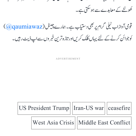
کھولنے کے معاہدے سے ہو سکتی ہے۔
قومی آواز اب ٹیلی گرام پر بھی دستیاب ہے۔ ہمارے چینل (
qaumiawaz@
)
کو جوائن کرنے کے لئے یہاں کلک کریں اور تازہ ترین خبروں سے اپ ڈیٹ رہیں۔
ADVERTISEMENT
US President Trump
Iran-US war
ceasefire
West Asia Crisis
Middle East Conflict