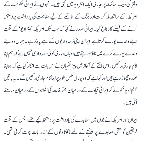
دفتر کی ویب سائٹ پر جاری ایک انٹرویو میں کہی ہیں۔ انہوں نے ایرانی حکومت کے
امریکہ کے ساتھ مذاکرات اور جنگ کے خاتمے کے لیے مفاہمت کی یادداشت پر دستخط
کرنے کے فیصلے کا دفاع کیا۔ ایرانی صدر نے کہا کہ جب تک امریکہ ’ایم او یو‘ کے تحت
اپنے وعدے پورے کرتا ہے، ایران اپنی ذمہ داریوں کے لیے پابند ہے۔ جہاں وہ اپنے
وعدے پورے کرنے میں ناکام رہتے ہیں، وہاں ہماری کوئی ذمہ داری نہیں ہے کہ ہم اپنا
کام جاری رکھیں۔ اس ہفتے کے آغاز میں پیزشکیان نے اس بات سے انکار کیا ہے کہ وہ اپنا
عہدہ چھوڑ رہے ہیں اور کہا ہے کہ وہ پوری مکمل طور پر اپنا کام جاری رکھیں گے۔ یہ باتیں
’ایم او یو‘ کو لے کر ایرانی قیادت کے درمیان اختلافات کی افواہوں کے درمیان سامنے
آئی ہیں۔
ایران اور امریکہ نے جون میں معاہدے کی یادداشت پر دستخط کیے تھے، جس کے تحت
فریقین کو حتمی معاہدے پر پہنچنے کے لیے 60 دنوں کے اندر بات چیت کرنی تھی۔