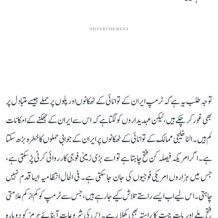
ADVERTISEMENT
توجہ طلب یہ ہے کہ ٹرمپ ایران کے توانائی کے ٹھکانوں اور پلوں پر حملے جیسے متبادل پر
بھی غور کر چکے ہیں، لیکن عہدیداروں کو لگتا ہے کہ اس سے ایران کے جھکنے کے امکانات
کم ہیں۔ الٹا خلیجی ممالک کے توانائی کے ٹھکانوں پر ایران کے جوابی حملوں کا خطرہ بڑھ سکتا
ہے۔ اگر امریکہ فیصلہ کن فتح چاہتا ہے تو اسے بڑی زمینی فوجی کارروائی کرنی پڑ سکتی ہے،
جس میں ہزاروں امریکی فوجیوں کی جان جا سکتی ہے۔ فی الحال انتظامیہ ایسا قدم نہیں
چاہتی۔ اس لیے اب ایسے راستے تلاش کیے جا رہے ہیں، جس سے ٹرمپ کو کم از کم علامتی
فتح ملے اور بات چیت کا راستہ بھی کھلا رہے۔ اس کی شروعات آبنائے ہرمز کو دوبارہ