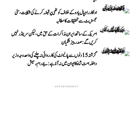
اداکار راجپال یادو کے خلاف کوٹھی پر قبضہ کرنے کی شکایت، سٹی
مجسٹریٹ سے تحقیقات کا مطالبہ
امریکہ کے ساتھ ایران مذاکرات کے حق میں، لیکن سرینڈر نہیں
کریں گے: صدر پیزشکیان
گزشتہ 15 دنوں سے پارلیمنٹ کی کارروائی نہ چلنے کی واحد وجہ وزیر
داخلہ امت شاہ کا ایوان میں نہ آنا ہے: جے رام رمیش
ADVERTISEMENT