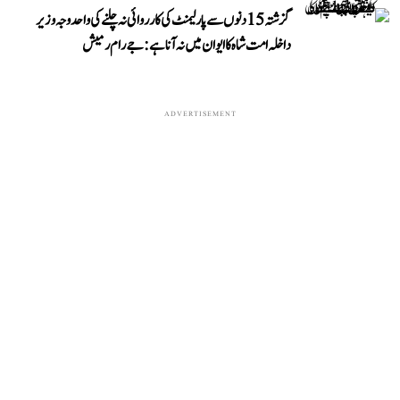
گزشتہ 15 دنوں سے پارلیمنٹ کی کارروائی نہ چلنے کی واحد وجہ وزیر
داخلہ امت شاہ کا ایوان میں نہ آنا ہے: جے رام رمیش
ADVERTISEMENT