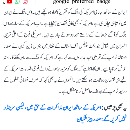
ایران کے ساتھ جاری امریکہ کی جنگ کو تقریباً 6 ماہ ہو چکے ہیں۔ اس جنگ نے ایران
میں تو تباہی مچائی ہی ہے، امریکہ کو بھی کافی نقصان پہنچایا ہے۔ اب امریکہ کے سامنے اس
جنگ کو آگے بڑھانے کے راستے محدود ہوتے جا رہے ہیں۔ امریکی فوج کے اعلیٰ ترین
افسران میں شامل جوائنٹ چیفس آف اسٹاف کے چیئرمین جنرل ڈین کین نے صدر
ڈونالڈ ٹرمپ کے قریبی عہدیداروں سے کہا ہے کہ امریکہ کو جنگ سے باہر نکلنے کا راستہ
تلاش کرنا چاہیے۔ ان کا ماننا ہے کہ جنگ کو مزید بڑھانے والے فوجی اقدامات امریکہ کے
لیے ہی نقصان دہ ثابت ہو سکتے ہیں۔ انھوں نے یہ بھی کہا کہ صرف فضائی حملوں کے
ذریعہ ٹرمپ کے اہداف حاصل کرنا مشکل ہے۔
یہ بھی پڑھیں :
امریکہ کے ساتھ ایران مذاکرات کے حق میں، لیکن سرینڈر
نہیں کریں گے: صدر پیزشکیان