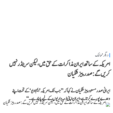
دیگر ممالک
امریکہ کے ساتھ ایران مذاکرات کے حق میں، لیکن سرینڈر نہیں
کریں گے: صدر پیزشکیان
ایرانی صدر مسعود پیزشکیان نے کہا کہ ’’جب تک امریکہ ’ایم او یو‘ کے تحت اپنے
وعدے پورے کرتا ہے، ایران اپنی ذمہ داریوں کے لیے پابند ہے۔‘‘