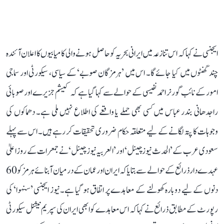
ایجنسی نے کہا کہ اس تنازعہ میں ایرانی بحریہ کو حاصل ہونے والی کامیابیوں کا اعلان آئندہ
چند گھنٹوں میں کیا جائے گا۔ اس میں ’ہرمزگان صوبے‘ کے سیاسی، سیکورٹی اور سماجی
امور کے نائب گورنر احمد نفیسی کے حوالے سے کہا گیا ہے کہ کیشم جزیرے اور صوبائی
راجدھانی بندر عباس میں کسی بھی حملے یا واقعے کی اطلاع نہیں ملی ہے۔ دھماکوں کی
وجوہات کا پتہ لگانے کے لیے متعلقہ حکام ضروری تحقیقات کر رہے ہیں۔ اس سے پہلے
سعودی عرب کے ’الحدث نیوز چینل‘ اور ’العربیہ نیوز چینل‘ نے جمعرات کے روز اعلیٰ
عہدے دار ذرائع کے حوالے سے بتایا کہ ایران اور عمان کے درمیان آبنائے ہرمز کو 60
دنوں کے لیے دوبارہ کھولنے کے معاہدے پر اتفاق ہو گیا ہے۔ نیوز ایجنسی ’سنہوا‘ کی
رپورٹ کے مطابق ذرائع نے کہا کہ اس معاہدے کو ابھی ایران کی سپریم نیشنل سیکورٹی