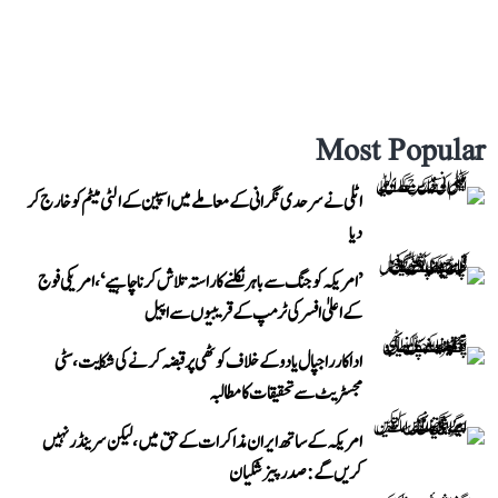
Most Popular
اٹلی نے سرحدی نگرانی کے معاملے میں اسپین کے الٹی میٹم کو خارج کر
دیا
’امریکہ کو جنگ سے باہر نکلنے کا راستہ تلاش کرنا چاہیے‘، امریکی فوج
کے اعلیٰ افسر کی ٹرمپ کے قریبیوں سے اپیل
اداکار راجپال یادو کے خلاف کوٹھی پر قبضہ کرنے کی شکایت، سٹی
مجسٹریٹ سے تحقیقات کا مطالبہ
امریکہ کے ساتھ ایران مذاکرات کے حق میں، لیکن سرینڈر نہیں
کریں گے: صدر پیزشکیان