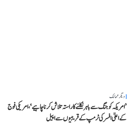
دیگر ممالک
’امریکہ کو جنگ سے باہر نکلنے کا راستہ تلاش کرنا چاہیے‘، امریکی فوج
کے اعلیٰ افسر کی ٹرمپ کے قریبیوں سے اپیل