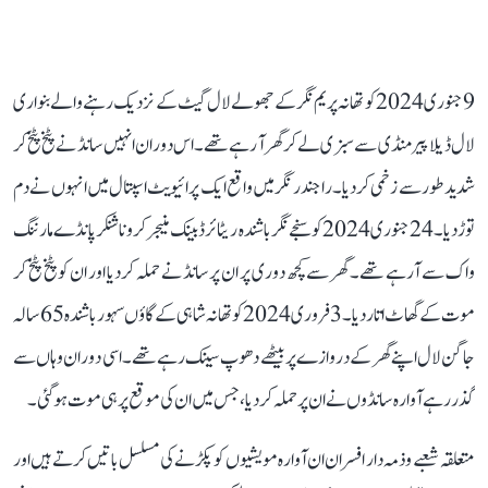
9 جنوری 2024 کو تھانہ پریم نگر کے جھولے لال گیٹ کے نزدیک رہنے والے بنواری
لال ڈیلا پیر منڈی سے سبزی لے کر گھر آ رہے تھے۔ اس دوران انہیں سانڈ نے پٹخ پٹخ کر
شدید طور سے زخمی کر دیا۔ راجندر نگر میں واقع ایک پرائیویٹ اسپتال میں انہوں نے دم
توڑ دیا۔ 24جنوری2024 کو سنجے نگر باشندہ ریٹائرڈ بینک منیجر کرونا شنکر پانڈے مارننگ
واک سے آ رہے تھے۔ گھر سے کچھ دوری پر ان پر سانڈ نے حملہ کر دیا اور ان کو پٹخ پٹخ کر
موت کے گھاٹ اتار دیا۔ 3 فروری 2024 کو تھانہ شاہی کے گاؤں سہور باشندہ 65سالہ
جاگن لال اپنےگھر کے دروازے پر بیٹھے دھوپ سینک رہے تھے۔ اسی دوران وہاں سے
گذر رہے آوارہ سانڈوں نے ان پر حملہ کر دیا، جس میں ان کی موقع پر ہی موت ہو گئی۔
متعلقہ شعبے و ذمہ دار افسران ان آوارہ مویشیوں کو پکڑنے کی مسلسل باتیں کرتے ہیں اور