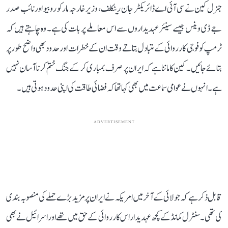
جنرل کین نے سی آئی اے ڈائریکٹر جان ریٹکلف، وزیر خارجہ مارکو روبیو اور نائب صدر
جے ڈی وینس جیسے سینئر عہدیداروں سے اس معاملے پر بات کی ہے۔ وہ چاہتے ہیں کہ
ٹرمپ کو فوجی کارروائی کے متبادل بتاتے وقت ان کے خطرات اور حدود بھی واضح طور پر
بتائے جائیں۔ کین کا ماننا ہے کہ ایران پر صرف بمباری کر کے جنگ ختم کرنا آسان نہیں
ہے۔ انہوں نے عوامی سماعت میں بھی کہا تھا کہ فضائی طاقت کی اپنی حدود ہوتی ہیں۔
ADVERTISEMENT
قابل ذکر ہے کہ جولائی کے آخر میں امریکہ نے ایران پر مزید بڑے حملے کی منصوبہ بندی
کی تھی۔ سنٹرل کمانڈ کے کچھ عہدیدار اس کارروائی کے حق میں تھے اور اسرائیل نے بھی