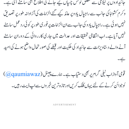
جائیدادوں پر نیلامی سے متعلق نوٹس چسپاں کیے جانے کی اطلاع بھی سامنے آئی ہے۔
وکرم کشواہا کی جانب سے راجپال یادو پر عائد کیے گئے الزامات کی آزادانہ طور پر تصدیق
نہیں ہوئی ہے۔ راجپال یادو کی جانب سے ان الزامات پر فوری طور پر کوئی ردعمل سامنے
نہیں آیا ہے۔ اب انتظامی تحقیقات اور عدالت میں جاری کارروائی کے دوران سامنے
آنے والے دستاویزات سے جائیداد کی ملکیت اور قبضے کی صورتحال واضح ہونے کی امید
ہے۔
قومی آواز اب ٹیلی گرام پر بھی دستیاب ہے۔ ہمارے چینل (
qaumiawaz@
)
کو جوائن کرنے کے لئے یہاں کلک کریں اور تازہ ترین خبروں سے اپ ڈیٹ رہیں۔
ADVERTISEMENT