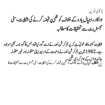
قومی خبریں
اداکار راجپال یادو کے خلاف کوٹھی پر قبضہ کرنے کی شکایت، سٹی
مجسٹریٹ سے تحقیقات کا مطالبہ
شکایت کنندہ کا دعویٰ ہے کہ پریم کرشن کھنہ نے اسے گود لیا تھا، جس کا گود نامہ بھی موجود
ہے۔ 1982 میں پریم کرشن کھنہ نے وصیت کے ذریعہ اپنی منقولہ اور غیر منقولہ
جائیداد اس کے نام کر دی تھی۔