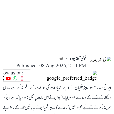
قومی آواز بیورو
Published: 08 Aug 2026, 2:11 PM
llow us on:
ایرانی صدر مسعود پیزشکیان نے اپنے اختیارات کی حفاظت کے لیے مذاکرات جاری
رکھنے کے ملک کے وعدے کو دہرایا۔ انہوں نے اس بات پر بھی زور دیا کہ تہران کو
سرینڈر کرنے کے لیے مجبور نہیں کیا جائے گا۔ پیزشکیان نے یہ باتیں جمعہ کے روز اپنے