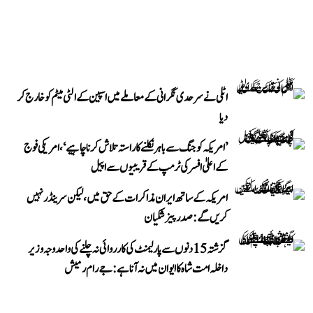
اٹلی نے سرحدی نگرانی کے معاملے میں اسپین کے الٹی میٹم کو خارج کر
دیا
’امریکہ کو جنگ سے باہر نکلنے کا راستہ تلاش کرنا چاہیے‘، امریکی فوج
کے اعلیٰ افسر کی ٹرمپ کے قریبیوں سے اپیل
امریکہ کے ساتھ ایران مذاکرات کے حق میں، لیکن سرینڈر نہیں
کریں گے: صدر پیزشکیان
گزشتہ 15 دنوں سے پارلیمنٹ کی کارروائی نہ چلنے کی واحد وجہ وزیر
داخلہ امت شاہ کا ایوان میں نہ آنا ہے: جے رام رمیش