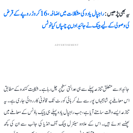
یہ بھی پڑھیں :
راجپال یادو کی مشکلات میں اضافہ، 16 کروڑ روپے کے قرض
کی وصولی کے لیے بینک نے جائیداوں پر چسپاں کیا نوٹس
ADVERTISEMENT
جائیداد سے متعلق تنازعہ پہلے سے ہی عدالتی سطح پر چل رہا ہے۔ شکایت کنندہ کے مطابق
اس معاملے پر شاہجہاں پور سے لے کر ہائی کورٹ تک قانونی کارروائی جاری ہے۔ یہ
تنازعہ ایسے وقت سامنے آیا ہے، جب راجپال یادو پہلے ہی چیک باؤنس کے معاملے میں
پھنسے ہوئے ہیں۔ اس کے علاوہ سینٹرل بینک آف انڈیا کی جانب سے ان کی کچھ