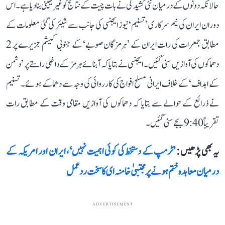
حالانکہ دونوں کے درمیان نئی کشیدگی نے بات چیت کے نتائج کو غیر یقینی بنا دیا ہے۔ اس
دوران ایران کی نیم سرکاری ’تسنیم‘ نیوز ایجنسی کی جانب سے شیئر کی گئی معلومات کے
مطابق جمعرات کی رات ایران کے ’ہرمزگان صوبے‘ کے جنوبی کیشم جزیرے پر 2
دھماکوں کی آوازیں سنی گئیں۔ ایجنسی نے بتایا کہ آبنائے ہرمز کے داخلی راستے پر ’دشمن
کے اہداف‘ کے خلاف ایرانی مسلح افواج کی کارروائی کی وجہ سے دھماکے ہوئے۔ تسنیم
نے ذرائع کے حوالے سے بتایا کہ دھماکوں کی آوازیں مقامی وقت کے مطابق رات
تقریباً 9:40 بجے سنی گئیں۔
یہ بھی پڑھیں :
’ٹرمپ کے دستخط کی کوئی اہمیت نہیں‘، ایران اور امریکہ کے
درمیان معاہدہ ختم ہونے پر مجتبیٰ خامنہ ای کا سخت ردعمل
ADVERTISEMENT