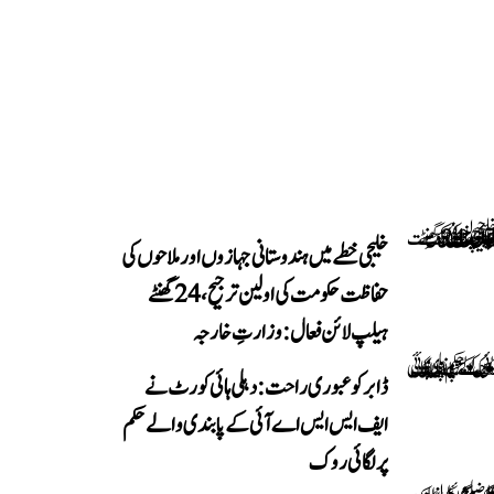
خلیجی خطے میں ہندوستانی جہازوں اور ملاحوں کی
حفاظت حکومت کی اولین ترجیح، 24 گھنٹے
ہیلپ لائن فعال: وزارتِ خارجہ
ڈابر کو عبوری راحت: دہلی ہائی کورٹ نے
ایف ایس ایس اے آئی کے پابندی والے حکم
پر لگائی روک