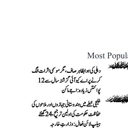
Most Popul
دہلی کی ہوا بظاہر صاف، مگر موسمی اثرات الگ
کرنے پر اے کیو آئی گزشتہ سال سے 12
پوائنٹس زیادہ: اجے ماکن
خلیجی خطے میں ہندوستانی جہازوں اور ملاحوں کی
حفاظت حکومت کی اولین ترجیح، 24 گھنٹے
ہیلپ لائن فعال: وزارتِ خارجہ