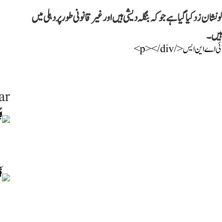
لاقے میں شروعاتی پوچھ تاچھ کے دوران 32 افراد کو نشان زد کیا گیا ہے جو کہ بنگلہ دیشی ہیں اور غیر قانونی طور پر دہلی میں
 ہیں۔
ar