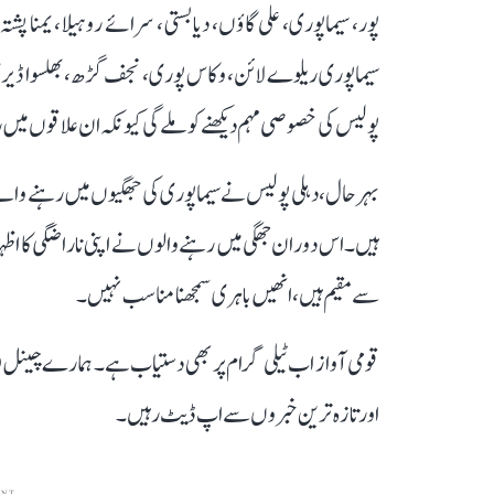
پور، سیماپوری، علی گاؤں، دیا بستی، سرائے روہیلا، یمنا پشتہ
سیماپوری ریلوے لائن، وکاس پوری، نجف گڑھ، بھلسوا ڈیری ج
پولیس کی خصوصی مہم دیکھنے کو ملے گی کیونکہ ان علاقوں میں رو
بہرحال، دہلی پولیس نے سیماپوری کی جھگیوں میں رہنے والے
سے مقیم ہیں، انھیں باہری سمجھنا مناسب نہیں۔
قومی آواز اب ٹیلی گرام پر بھی دستیاب ہے۔ ہمارے چینل 
اور تازہ ترین خبروں سے اپ ڈیٹ رہیں۔
ENT