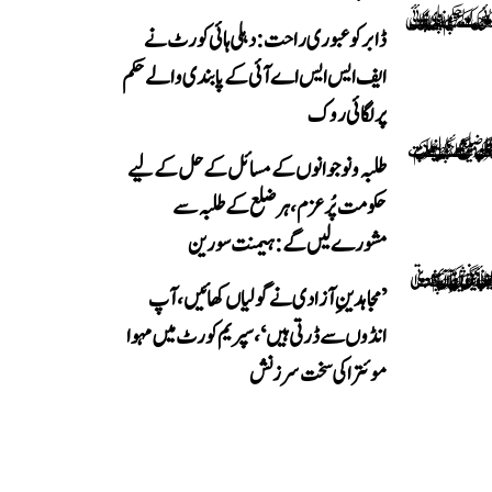
ڈابر کو عبوری راحت: دہلی ہائی کورٹ نے
ایف ایس ایس اے آئی کے پابندی والے حکم
پر لگائی روک
طلبہ و نوجوانوں کے مسائل کے حل کے لیے
حکومت پُرعزم، ہر ضلع کے طلبہ سے
مشورے لیں گے: ہیمنت سورین
’مجاہدینِ آزادی نے گولیاں کھائیں، آپ
انڈوں سے ڈرتی ہیں‘، سپریم کورٹ میں مہوا
موئترا کی سخت سرزنش