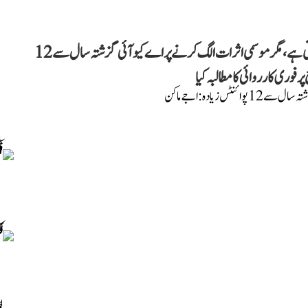
اجے ماکن نے دعویٰ کیا ہے کہ دہلی میں بظاہر ہوا صاف نظر آتی ہے، مگر موسمی اثرات الگ کرنے پر اے کیو آئی گزشتہ سال سے 12
وری کارروائی کا مطالبہ کیا