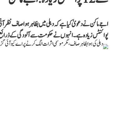
پوائنٹس زیادہ ہے۔ انہوں نے حکومت سے آلودگی کے ذرائع پر ف