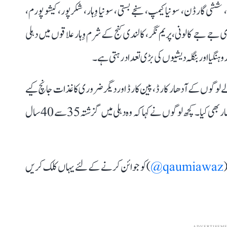
، ششی گارڈن، سونیا کیمپ، سنجے بستی، سونیا وِہار، شکرپور، کیشو پورم،
ے جے کالونی، پریم نگر، کالندی کنج کے شرم وِہار علاقوں میں دہلی
ہنگیا اور بنگلہ دیشیوں کی بڑی تعداد رہتی ہے۔
 لوگوں کے آدھار کارڈ، پین کارڈ اور دیگر ضروری کاغذات جانچ کیے
ہیں۔ اس دوران جھگی میں رہنے والوں نے اپنی ناراضگی کا اظہار بھی کیا۔ کچھ لوگوں نے کہا کہ وہ دہلی میں گزشتہ 35 سے 40 سال
(
qaumiawaz@
) کو جوائن کرنے کے لئے یہاں کلک کریں
ADVERTISEM