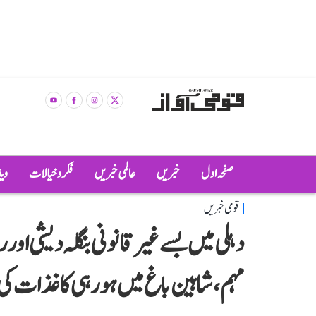
صفحہ اول
خبریں
عالمی خبریں
فکر و خیالات
وی
قومی خبریں
دہلی میں بسے غیر قانونی بنگلہ دیشی ا
مہم، شاہین باغ میں ہو رہی کاغذات کی