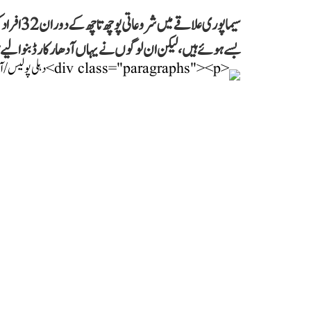
سیماپوری ع
بسے ہوئے ہیں، لیکن ان لوگوں نے یہاں آدھار کارڈ بنوا لیے