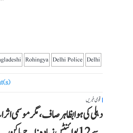
gladeshi
Rohingya
Delhi Police
Delhi
(s)
قومی خبریں
دہلی کی ہوا بظاہر صاف، مگر موسمی اث
سے 12 پوائنٹس زیادہ: اجے ماکن