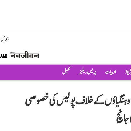
ہجر کو
ڈیوز
ادبیات
پریس ریلیز
کھیل
ور روہنگیاؤں کے خلاف پولیس کی خصوصی
 جانچ