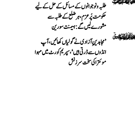
طلبہ و نوجوانوں کے مسائل کے حل کے لیے
حکومت پُرعزم، ہر ضلع کے طلبہ سے
مشورے لیں گے: ہیمنت سورین
’مجاہدینِ آزادی نے گولیاں کھائیں، آپ
انڈوں سے ڈرتی ہیں‘، سپریم کورٹ میں مہوا
موئترا کی سخت سرزنش