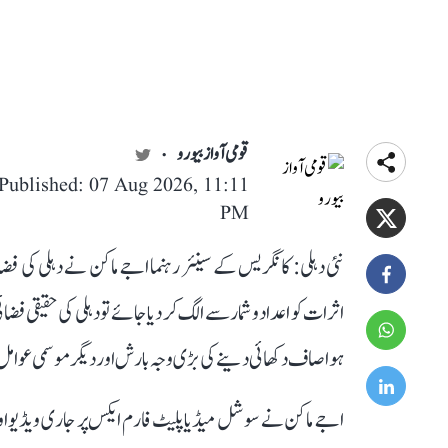
قومی آواز بیورو
Published: 07 Aug 2026, 11:11
PM
نئی دہلی: کانگریس کے سینئر رہنما اجے ماکن نے دہلی کی فض
اثرات کو اعداد و شمار سے الگ کر دیا جائے تو دہلی کی حقیقی
ہوا صاف دکھائی دینے کی بڑی وجہ بارش اور دیگر موسمی عوامل