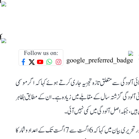
Follow us on:
ائی آلودگی سے متعلق تازہ تجزیہ جاری کرتے ہوئے کہا کہ اگر موسمی
 فضائی آلودگی گزشتہ سال کے مقابلے میں زیادہ ہے۔ ان کے مطابق بظاہر
 ہیں، جبکہ اصل آلودگی میں کمی نہیں آئی۔
اجے ماکن نے سوشل میڈیا پلیٹ فارم ایکس پر جاری ویڈیو اور تحریری بیان میں کہا کہ 6 اگست سے 7 اگست تک کے اعداد و شمار کا