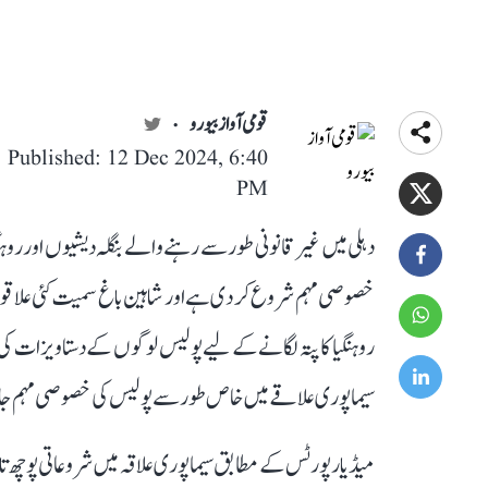
قومی آواز بیورو
Published: 12 Dec 2024, 6:40
PM
دہلی میں غیر قانونی طور سے رہنے والے بنگلہ دیشیوں اور 
خصوصی مہم شروع کر دی ہے اور شاہین باغ سمیت کئی علاقوں می
روہنگیا کا پتہ لگانے کے لیے پولیس لوگوں کے دستاویزات کی 
سیماپوری علاقے میں خاص طور سے پولیس کی خصوصی مہم 