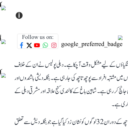
i
Follow us on:
روہنگیاؤں کے لیے مشکل وقت آ چکا ہے۔ دہلی پولیس نے ان کے خلاف
ں مشتبہ افراد سے پوچھ تاچھ کی جا رہی ہے۔ بنگلہ دیشی باشندوں اور
جانچ کر رہی ہے۔ شاہین باغ کے کالندی کنج علاقہ اور مشرقی دہلی کے
جاری ہے۔
میڈیا رپورٹس کے مطابق سیماپوری علاقہ میں شروعاتی پوچھ تاچھ کے دوران 32 لوگوں کو نشان زد کیا گیا ہے جو بنگلہ دیش سے تعلق