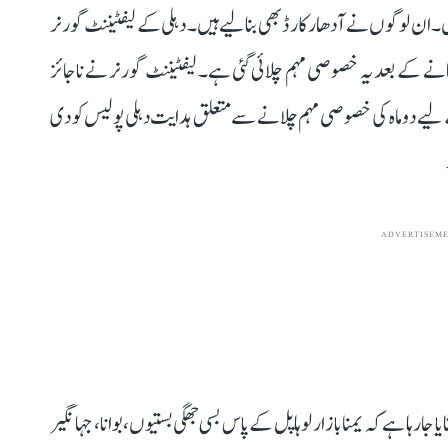
 ان لوگوں نے آدھار کارڈ بھی بنا لیے ہیں۔ دہلی کے لیفٹیننٹ گورنر
نے کے بعد یہ خصوصی مہم چلائی گئی ہے۔ لیفٹیننٹ گورنر نے ناجائز
لیے دو ماہ کی خصوصی مہم چلانے سے متعلق ہدایت دہلی پولیس کو دی
ADVERTISEM
 رہا ہے کہ یمنا بازار لوہا پل کے پاس بسی جھگی بستیوں، بوانا، جہانگیر