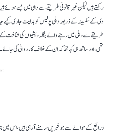
رکھتے ہیں لیکن غیر قانونی طریقے سے دہلی میں بسے ہوئے ہیں۔
وی کے سکسینہ کے ذریعہ دہلی پولیس کو ہدایت جاری کیے جا
طریقے سے دہلی میں رہنے والے بنگلہ دیشیوں کی شناخت کے 
تھی، اور ساتھ ہی کہا تھا کہ ان کے خلاف کارروائی کی جائے۔
ENT
ذرائع کے حوالے سے جو خبریں سامنے آ رہی ہیں، اس میں بتایا جا