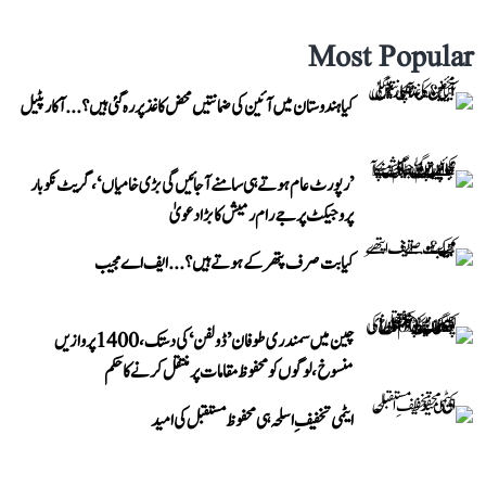
Most Popular
کیا ہندوستان میں آئین کی ضمانتیں محض کاغذ پر رہ گئی ہیں؟...آکار پٹیل
’رپورٹ عام ہوتے ہی سامنے آ جائیں گی بڑی خامیاں‘، گریٹ نکوبار
پروجیکٹ پر جے رام رمیش کا بڑا دعویٰ
کیا بت صرف پتھر کے ہوتے ہیں؟...ایف اے مجیب
چین میں سمندری طوفان ’ڈولفن‘ کی دستک، 1400 پروازیں
منسوخ، لوگوں کو محفوظ مقامات پر منتقل کرنے کا حکم
ایٹمی تخفیفِ اسلحہ ہی محفوظ مستقبل کی امید