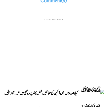
Comment(s)
ADVERTISEMENT
کیا ہندوستان میں آئین کی ضمانتیں محض کاغذ پر رہ گئی ہیں؟...آکار پٹیل