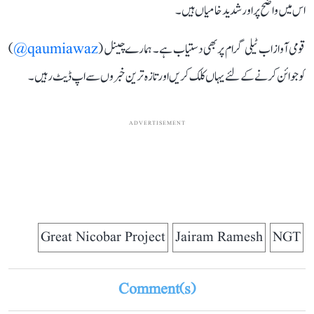
اس میں واضح پر اور شدید خامیاں ہیں۔
قومی آواز اب ٹیلی گرام پر بھی دستیاب ہے۔ ہمارے چینل (
qaumiawaz@
)
کو جوائن کرنے کے لئے یہاں کلک کریں اور تازہ ترین خبروں سے اپ ڈیٹ رہیں۔
ADVERTISEMENT
Great Nicobar Project
Jairam Ramesh
NGT
Comment(s)