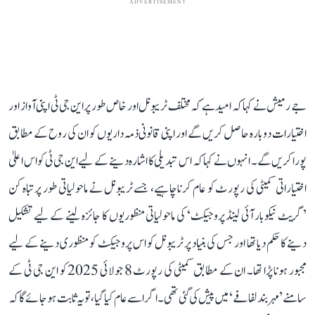
ADVERTISEMENT
جے رمیش نے کہا کہ امید ہے کہ مختلف ٹریبونل اور خاص طور پر این جی ٹی اپنی آواز اور
اختیارات دوبارہ حاصل کریں گے اور اپنی قانونی ذمہ داریوں کو ان کی روح کے مطابق
پورا کریں گے۔ انہوں نے کہا کہ اس تبدیلی کا اشارہ دینے کے لیے این جی ٹی کو اس اعلیٰ
اختیاراتی کمیٹی کی رپورٹ کو عام کرنا چاہیے، جسے ٹریبونل نے ماحولیاتی طور پر تباہ کن
’گریٹ نیکوبار آئی لینڈ پروجیکٹ‘ کی ماحولیاتی منظوریوں کا جائزہ لینے کے لیے تشکیل
دینے کا حکم دیا تھا اور جس کی بنیاد پر ٹریبونل کو اس پروجیکٹ کو منظوری دینے کے لیے
مجبور ہونا پڑا تھا۔ ان کے مطابق کمیٹی کی رپورٹ 8 جولائی 2025 کو این جی ٹی کے
سامنے ’مہر بند لفافے‘ میں پیش کی گئی تھی۔ اگر اسے عام کیا گیا، تو یہ ثابت ہو جائے گا کہ