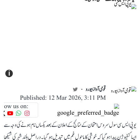
i
قومی آواز بیورو
Published: 12 Mar 2026, 3:11 PM
llow us on:
یو پی ایس سی سول سروس امتحان کے نتائج کے اعلان کے بعد یکساں نام ہونے کی وجہ سے
ایسا کنفیوژن پیدا ہو گیا کہ خوشی کا ماحول غم میں تبدیل ہو گیا۔ دراصل بلند شہر کی شیکھا