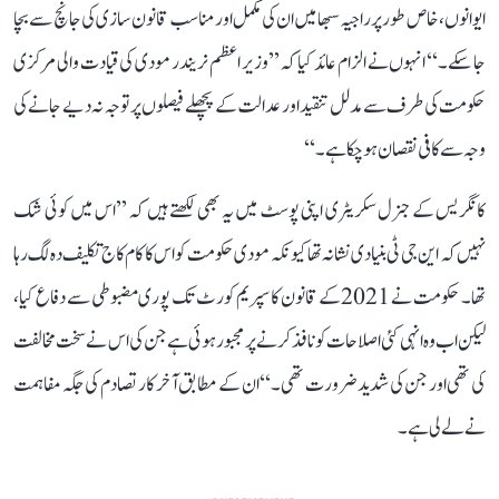
ایوانوں، خاص طور پر راجیہ سبھا میں ان کی مکمل اور مناسب قانون سازی کی جانچ سے بچا
جا سکے۔‘‘ انہوں نے الزام عائد کیا کہ ’’وزیر اعظم نریندر مودی کی قیادت والی مرکزی
حکومت کی طرف سے مدلل تنقید اور عدالت کے پچھلے فیصلوں پر توجہ نہ دیے جانے کی
وجہ سے کافی نقصان ہو چکا ہے۔‘‘
کانگریس کے جنرل سکریٹری اپنی پوسٹ میں یہ بھی لکھتے ہیں کہ ’’اس میں کوئی شک
نہیں کہ این جی ٹی بنیادی نشانہ تھا کیونکہ مودی حکومت کو اس کا کام کاج تکلیف دہ لگ رہا
تھا۔ حکومت نے 2021 کے قانون کا سپریم کورٹ تک پوری مضبوطی سے دفاع کیا،
لیکن اب وہ انہی کئی اصلاحات کو نافذ کرنے پر مجبور ہوئی ہے جن کی اس نے سخت مخالفت
کی تھی اور جن کی شدید ضرورت تھی۔‘‘ ان کے مطابق آخر کار تصادم کی جگہ مفاہمت
نے لے لی ہے۔