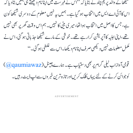
شیکھا کے والد پریم چند نے بتایا کہ ’’اس نے فہرست میں اپنا نام دیکھتے ہی ہمیں بتا دیا کہ
اس کا آئی اے ایس میں انتخاب ہو گیا ہے۔ ہمیں یہ نہیں معلوم کے دوسری شیکھا کون
ہے، جس کا اصل میں انتخاب ہوا تھا، میری بیٹی کا نہیں۔ ہم اس وقت گھر پر بھی نہیں
تھے، اپنی اہلیہ کا آپریشن کرا رہے تھے۔ خوشی کے مارے شیکھا جذباتی ہو گئی، اس نے
مکمل معلومات نہیں دیکھی صرف اپنا نام دیکھا۔ اس سے غلطی ہو گئی۔‘‘
قومی آواز اب ٹیلی گرام پر بھی دستیاب ہے۔ ہمارے چینل (
qaumiawaz@
)
کو جوائن کرنے کے لئے یہاں کلک کریں اور تازہ ترین خبروں سے اپ ڈیٹ رہیں۔
ADVERTISEMENT