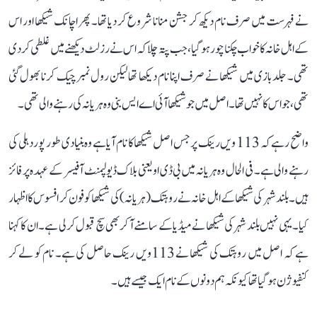
نے فہرست میں صرف نام دیکھ کر جشن منانا شروع کر دیا تھا۔ پھر اچانک شیکھا اور اس
کے اہل خانہ کا خواب چکنا چور ہو گیا، جب پتہ چلا کہ اس نے رزلٹ دیکھنے میں غلطی کر دی
تھی۔ جلدبازی میں شیکھا نے صرف اپنا نام دیکھا تھا لیکن رول نمبر چیک کرنا بھول گئی
تھی، جو اس کا نہیں تھا۔ اصل میں جو شیکھا آئی اے ایس بنی وہ ہریانہ کی رہنے والی تھی۔
واضح رہے کہ 113 ویں رینک پر جس اصل شیکھا کا نام آیا ہے وہ بنیادی طور پور دہلی کی
رہنے والی ہے۔ فی الحال وہ ہریانہ میں بی ڈی او یعنی بلاک ڈیولپمنٹ آفیسر کے عہدہ پر فائز
ہیں۔ بلند شہر کی شیکھا کے اہل خانہ نے روہتک (ہریانہ) کی شیکھا کو فون کر افسوس کا اظہار
کیا۔ یہی نہیں بلند شہر کی شیکھا نے میڈیا کے سامنے آ کر بھی سچ قبول کر لی ہے۔ ان کا کہنا
ہے کہ اصل میں روہتک کی شیکھا نے 113ویں رینک حاصل کی ہے۔ نام کو لے کر
کنفیوژن ہو گیا تھا کیونکہ ہم دونوں کے نام ایک جیسے ہیں۔