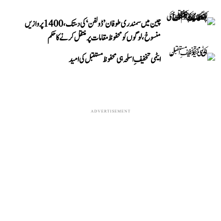
چین میں سمندری طوفان ’ڈولفن‘ کی دستک، 1400 پروازیں
منسوخ، لوگوں کو محفوظ مقامات پر منتقل کرنے کا حکم
ایٹمی تخفیفِ اسلحہ ہی محفوظ مستقبل کی امید
ADVERTISEMENT