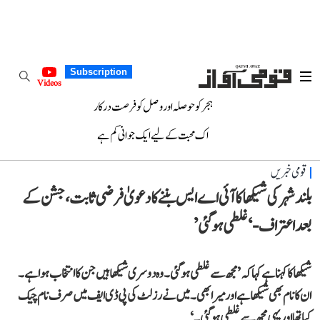
Subscription
Videos
ہجر کو حوصلہ اور وصل کو فرصت درکار
اک محبت کے لیے ایک جوانی کم ہے
قومی خبریں
بلند شہر کی شیکھا کا آئی اے ایس بننے کا دعویٰ فرضی ثابت، جشن کے
بعد اعتراف- ‘غلطی ہو گئی’
شیکھا کا کہنا ہے کہا کہ ’مجھ سے غلطی ہو گئی۔ وہ دوسری شیکھا ہیں جن کا انتخاب ہوا ہے۔
ان کا نام بھی شیکھا ہے اور میرا بھی۔ میں نے رزلٹ کی پی ڈی ایف میں صرف نام چیک
کیا تھا اور یہی مجھ سے غلطی ہو گئی۔‘