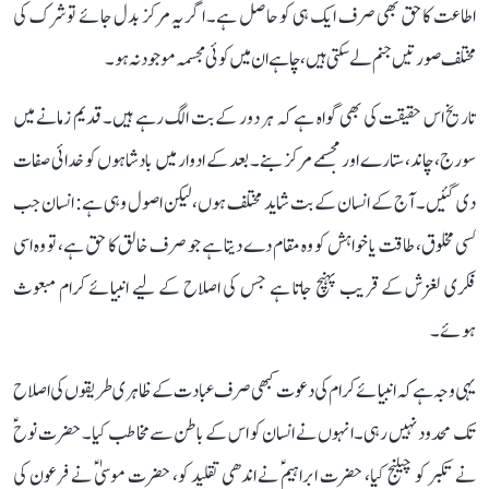
اطاعت کا حق بھی صرف ایک ہی کو حاصل ہے۔ اگر یہ مرکز بدل جائے تو شرک کی
مختلف صورتیں جنم لے سکتی ہیں، چاہے ان میں کوئی مجسمہ موجود نہ ہو۔
تاریخ اس حقیقت کی بھی گواہ ہے کہ ہر دور کے بت الگ رہے ہیں۔ قدیم زمانے میں
سورج، چاند، ستارے اور مجسمے مرکز بنے۔ بعد کے ادوار میں بادشاہوں کو خدائی صفات
دی گئیں۔ آج کے انسان کے بت شاید مختلف ہوں، لیکن اصول وہی ہے: انسان جب
کسی مخلوق، طاقت یا خواہش کو وہ مقام دے دیتا ہے جو صرف خالق کا حق ہے، تو وہ اسی
فکری لغزش کے قریب پہنچ جاتا ہے جس کی اصلاح کے لیے انبیائے کرام مبعوث
ہوئے۔
یہی وجہ ہے کہ انبیائے کرام کی دعوت کبھی صرف عبادت کے ظاہری طریقوں کی اصلاح
تک محدود نہیں رہی۔ انہوں نے انسان کو اس کے باطن سے مخاطب کیا۔ حضرت نوحؑ
نے تکبر کو چیلنج کیا، حضرت ابراہیمؑ نے اندھی تقلید کو، حضرت موسیٰؑ نے فرعون کی