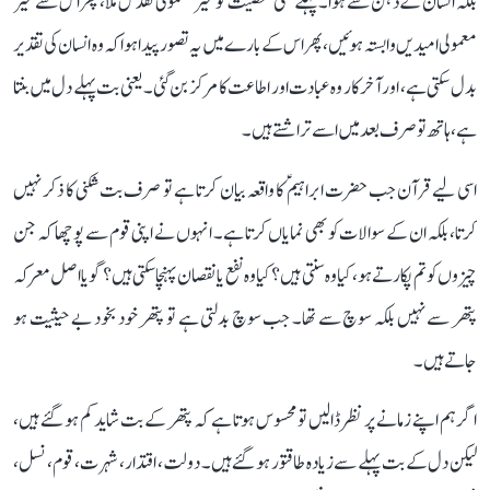
بلکہ انسان کے ذہن سے ہوا۔ پہلے کسی شخصیت کو غیر معمولی تقدس ملا، پھر اس سے غیر
معمولی امیدیں وابستہ ہوئیں، پھر اس کے بارے میں یہ تصور پیدا ہوا کہ وہ انسان کی تقدیر
بدل سکتی ہے، اور آخرکار وہ عبادت اور اطاعت کا مرکز بن گئی۔ یعنی بت پہلے دل میں بنتا
ہے، ہاتھ تو صرف بعد میں اسے تراشتے ہیں۔
اسی لیے قرآن جب حضرت ابراہیمؑ کا واقعہ بیان کرتا ہے تو صرف بت شکنی کا ذکر نہیں
کرتا، بلکہ ان کے سوالات کو بھی نمایاں کرتا ہے۔ انہوں نے اپنی قوم سے پوچھا کہ جن
چیزوں کو تم پکارتے ہو، کیا وہ سنتی ہیں؟ کیا وہ نفع یا نقصان پہنچا سکتی ہیں؟ گویا اصل معرکہ
پتھر سے نہیں بلکہ سوچ سے تھا۔ جب سوچ بدلتی ہے تو پتھر خود بخود بے حیثیت ہو
جاتے ہیں۔
اگر ہم اپنے زمانے پر نظر ڈالیں تو محسوس ہوتا ہے کہ پتھر کے بت شاید کم ہو گئے ہیں،
لیکن دل کے بت پہلے سے زیادہ طاقتور ہو گئے ہیں۔ دولت، اقتدار، شہرت، قوم، نسل،