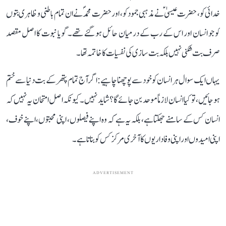
خدائی کو، حضرت عیسیٰؑ نے مذہبی جمود کو، اور حضرت محمدؐ نے ان تمام باطنی و ظاہری بتوں
کو جو انسان اور اس کے رب کے درمیان حائل ہو گئے تھے۔ گویا نبوت کا اصل مقصد
صرف بت شکنی نہیں بلکہ بت سازی کی نفسیات کا خاتمہ تھا۔
یہاں ایک سوال ہر انسان کو خود سے پوچھنا چاہیے: اگر آج تمام پتھر کے بت دنیا سے ختم
ہو جائیں، تو کیا انسان لازماً موحد بن جائے گا؟ شاید نہیں۔ کیونکہ اصل امتحان یہ نہیں کہ
انسان کس کے سامنے جھکتا ہے، بلکہ یہ ہے کہ وہ اپنے فیصلوں، اپنی محبتوں، اپنے خوف،
اپنی امیدوں اور اپنی وفاداریوں کا آخری مرکز کس کو بناتا ہے۔
ADVERTISEMENT