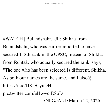
ADVERTISEMENT
#WATCH
| Bulandshahr, UP: Shikha from
Bulandshahr, who was earlier reported to have
secured 113th rank in the UPSC, instead of Shikha
from Rohtak, who actually secured the rank, says,
"The one who has been selected is different, Shikha.
As both our names are the same, and I alsoâ¦
https://t.co/IJ8J7CyuDH
pic.twitter.com/uHwwclD8oD
March 12, 2026
— ANI (@ANI)