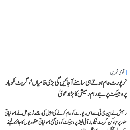
قومی خبریں
’رپورٹ عام ہوتے ہی سامنے آ جائیں گی بڑی خامیاں‘، گریٹ نکوبار
پروجیکٹ پر جے رام رمیش کا بڑا دعویٰ
رمیش نے این جی ٹی سے اس رپورٹ کو عام کرنے کی اپیل کی، جسے ٹریبونل نے ماحولیاتی
طور پر تباہ کن گریٹ نیکوبار آئی لینڈ پروجیکٹ کو دی گئی ماحولیاتی منظوریوں کا جائزہ لینے