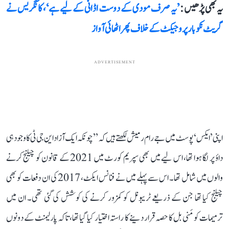
یہ بھی پڑھیں :
’یہ صرف مودی کے دوست اڈانی کے لیے ہے‘، کانگریس نے
گریٹ نکوبار پروجیکٹ کے خلاف پھر اٹھائی آواز
ADVERTISEMENT
اپنی ’ایکس‘ پوسٹ میں جے رام رمیش لکھتے ہیں کہ ’’چونکہ ایک آزاد این جی ٹی کا وجود ہی
داؤ پر لگا ہوا تھا، اس لیے میں بھی سپریم کورٹ میں 2021 کے قانون کو چیلنج کرنے
والوں میں شامل تھا۔ اس سے پہلے میں نے فنانس ایکٹ، 2017 کی ان دفعات کو بھی
چیلنج کیا تھا جن کے ذریعے ٹریبونل کو کمزور کرنے کی کوشش کی گئی تھی۔ ان میں
ترمیمات کو مَنی بل کا حصہ قرار دینے کا راستہ اختیار کیا گیا تھا، تاکہ پارلیمنٹ کے دونوں