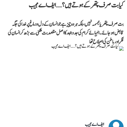
کیا بت صرف پتھر کے ہوتے ہیں؟...ایف اے مجیب
بت صرف پتھر یا مجسمہ نہیں، بلکہ ہر وہ چیز ہے جو انسان کے دل و دماغ پر خدا کی جگہ
قابض ہو جائے۔ انبیائے کرام کی جدوجہد کا اصل مقصد بت شکنی سے بڑھ کر انسان کی
فکر اور باطن کی اصلاح تھا
ایف اے مجیب