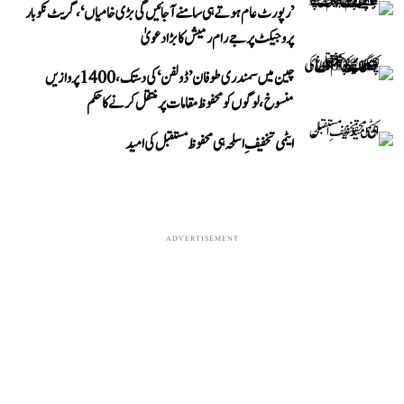
’رپورٹ عام ہوتے ہی سامنے آ جائیں گی بڑی خامیاں‘، گریٹ نکوبار
پروجیکٹ پر جے رام رمیش کا بڑا دعویٰ
چین میں سمندری طوفان ’ڈولفن‘ کی دستک، 1400 پروازیں
منسوخ، لوگوں کو محفوظ مقامات پر منتقل کرنے کا حکم
ایٹمی تخفیفِ اسلحہ ہی محفوظ مستقبل کی امید
ADVERTISEMENT