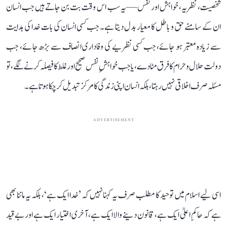
شخصیت، نظریہ، خواہش اور نفس—یہ سب اس وقت بت بن جاتے ہیں جب انسان
ان کے سامنے حق و باطل کا معیار بدل دیتا ہے۔ جب کسی انسان کی بات خدا کی ہدایت
سے زیادہ معتبر ہو جائے، جب کسی نظریے کی وفاداری انصاف سے بڑھ جائے، جب
دولت حلال و حرام کا فرق مٹا دے، یا جب خواہشِ نفس صحیح اور غلط کا فیصلہ کرنے لگے، تو
مسئلہ صرف اخلاقی نہیں رہتا، بلکہ انسان اپنی زندگی کا مرکز تبدیل کر چکا ہوتا ہے۔
ADVERTISEMENT
اسی لیے اسلام میں توحید کا مطلب صرف یہ کہنا نہیں کہ ’خدا ایک ہے‘، بلکہ یہ ماننا بھی
ہے کہ حاکمِ اعلیٰ ایک ہے، قانون دینے والا ایک ہے، آخری اختیار ایک ہے اور بے قید