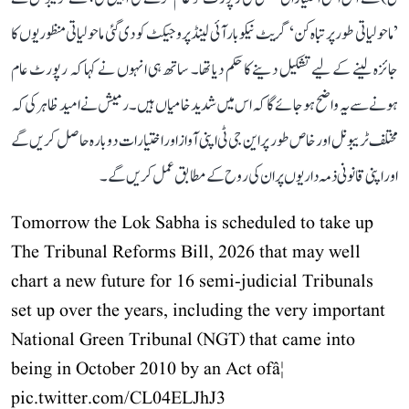
’ماحولیاتی طور پر تباہ کن‘ گریٹ نیکوبار آئی لینڈ پروجیکٹ کو دی گئی ماحولیاتی منظوریوں کا
جائزہ لینے کے لیے تشکیل دینے کا حکم دیا تھا۔ ساتھ ہی انہوں نے کہا کہ رپورٹ عام
ہونے سے یہ واضح ہو جائے گا کہ اس میں شدید خامیاں ہیں۔ رمیش نے امید ظاہر کی کہ
مختلف ٹریبونل اور خاص طور پر این جی ٹی اپنی آواز اور اختیارات دوبارہ حاصل کریں گے
اور اپنی قانونی ذمہ داریوں پر ان کی روح کے مطابق عمل کریں گے۔
Tomorrow the Lok Sabha is scheduled to take up
The Tribunal Reforms Bill, 2026 that may well
chart a new future for 16 semi-judicial Tribunals
set up over the years, including the very important
National Green Tribunal (NGT) that came into
being in October 2010 by an Act ofâ¦
pic.twitter.com/CL04ELJhJ3