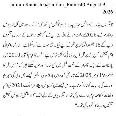
August 9,
— Jairam Ramesh (@Jairam_Ramesh)
2026
کانگریس لیڈر نے سوشل میڈیا پلیٹ فارم ’ایکس‘ پر لکھا کہ ’’لوک سبھا میں کل ٹریبونل
ریفارمز بل، 2026 پر بحث ہونے والی ہے۔ یہ بل گزشتہ برسوں کے دوران تشکیل
دیے گئے 16 نیم عدالتی ٹریبونلز کے لیے ایک نئی سمت طے کر سکتا ہے۔ ان میں انتہائی
اہم نیشنل گرین ٹریبونل (این جی ٹی) بھی شامل ہے، جس کا قیام اکتوبر 2010 میں
پارلیمنٹ کے ایک قانون کے تحت عمل میں آیا تھا۔‘‘ وہ مزید لکھتے ہیں کہ ’’اس بل کا
مقصد 19 نومبر 2025 کے تاریخی ’مدراس بار ایسوسی ایشن‘ فیصلے میں دی گئی سپریم
کورٹ کی ہدایات کو نافذ کرنا ہے۔ اس فیصلے میں ٹریبونل ریفارمز ایکٹ، 2021 کی اہم
دفعات کو کالعدم قرار دے دیا گیا تھا اور تقرریوں کے لیے ایک آزاد نیشنل ٹریبونل کمیشن
تشکیل دینے کا حکم دیا گیا تھا۔‘‘