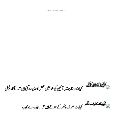
ADVERTISEMENT
کیا ہندوستان میں آئین کی ضمانتیں محض کاغذ پر رہ گئی ہیں؟...آکار پٹیل
کیا بت صرف پتھر کے ہوتے ہیں؟...ایف اے مجیب