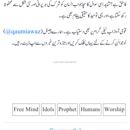
کا حق ہے؟ شاید اسی سوال کا سچا جواب انسان کو شرک کی ہر پرانی اور نئی شکل سے محفوظ
رکھ سکتا ہے، اور یہی توحید کا حقیقی پیغام بھی ہے۔
قومی آواز اب ٹیلی گرام پر بھی دستیاب ہے۔ ہمارے چینل (
qaumiawaz@
)
کو جوائن کرنے کے لئے یہاں کلک کریں اور تازہ ترین خبروں سے اپ ڈیٹ رہیں۔
ADVERTISEMENT
Free Mind
Idols
Prophet
Humans
Worship