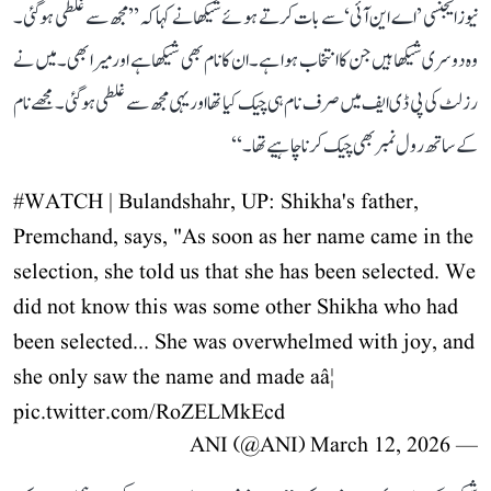
نیوز ایجنسی ’اے این آئی‘ سے بات کرتے ہوئے شیکھا نے کہا کہ ’’مجھ سے غلطی ہو گئی۔
وہ دوسری شیکھا ہیں جن کا انتخاب ہوا ہے۔ ان کا نام بھی شیکھا ہے اور میرا بھی۔ میں نے
رزلٹ کی پی ڈی ایف میں صرف نام ہی چیک کیا تھا اور یہی مجھ سے غلطی ہو گئی۔ مجھے نام
کے ساتھ رول نمبر بھی چیک کرنا چاہیے تھا۔‘‘
#WATCH
| Bulandshahr, UP: Shikha's father,
Premchand, says, "As soon as her name came in the
selection, she told us that she has been selected. We
did not know this was some other Shikha who had
been selected... She was overwhelmed with joy, and
she only saw the name and made aâ¦
pic.twitter.com/RoZELMkEcd
March 12, 2026
— ANI (@ANI)