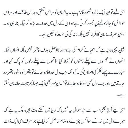
اسی لیے توحید ایک زندہ شعور کا نام ہے۔ یہ انسان کو ہر اس تعلق، ہر اس طاقت اور ہر اس
خواہش کا جائزہ لینے پر مجبور کرتی ہے جو اس کے دل میں خدا سے بڑھ کر جگہ بنا رہی ہو۔
توحید صرف زبان کا اقرار نہیں بلکہ زندگی کی سمت کا تعین ہے۔
شاید یہی وجہ ہے کہ انبیائے کرام کی جدوجہد کا اصل ہدف پتھر نہیں بلکہ انسان تھا۔
انہوں نے مجسموں سے پہلے ذہنوں کو آزاد کیا، ہاتھوں سے پہلے دلوں کو پاک کیا اور
عبادت سے پہلے فکر کی اصلاح کی۔ کیونکہ جب دل خدا کا ہو جائے تو پتھر خود بخود پتھر رہ
جاتے ہیں، اور جب دل کسی اور کا ہو جائے تو انسان خود بھی ایک چلتا پھرتا بت خانہ بن سکتا
ہے۔
اسی لیے آج بھی سب سے بڑا سوال یہ نہیں کہ دنیا میں کتنے بت ہیں، بلکہ یہ ہے کہ
میرے دل میں خدا کے سوا کس چیز نے وہ مقام حاصل کر لیا ہے جو صرف اسی ایک ذات