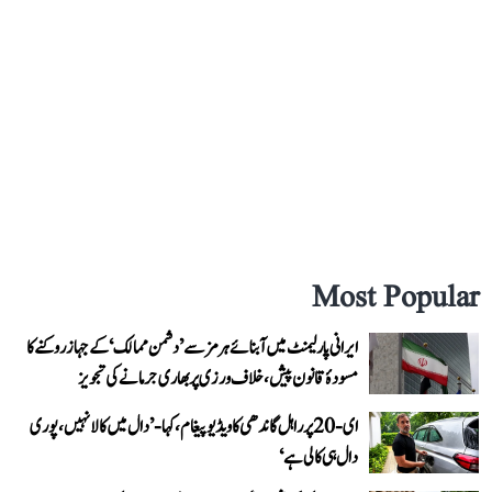
Most Popular
ایرانی پارلیمنٹ میں آبنائے ہرمز سے ’دشمن ممالک‘ کے جہاز روکنے کا
مسودۂ قانون پیش، خلاف ورزی پر بھاری جرمانے کی تجویز
ای-20 پر راہل گاندھی کا ویڈیو پیغام، کہا- ’دال میں کالا نہیں، پوری
دال ہی کالی ہے‘