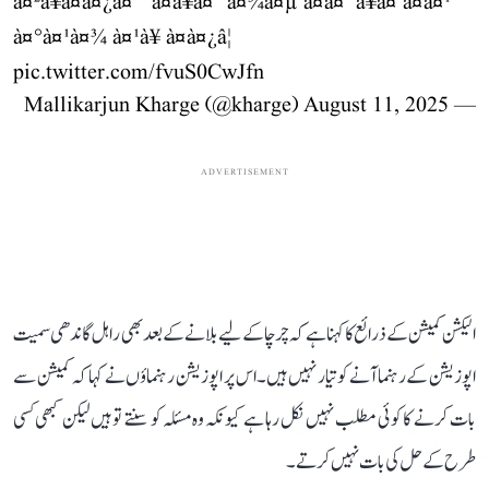
à¤²à¥à¤à¤¿à¤¨ à¤à¥à¤¨à¤¾à¤µ à¤à¤¯à¥à¤ à¤à¤¹
à¤°à¤¹à¤¾ à¤¹à¥ à¤à¤¿â¦
pic.twitter.com/fvuS0CwJfn
August 11, 2025
— Mallikarjun Kharge (@kharge)
ADVERTISEMENT
الیکشن کمیشن کے ذرائع کا کہنا ہے کہ چرچا کے لیے بلانے کے بعد بھی راہل گاندھی سمیت
اپوزیشن کے رہنما آنے کو تیار نہیں ہیں۔ اس پر اپوزیشن رہنماؤں نے کہا کہ کمیشن سے
بات کرنے کا کوئی مطلب نہیں نکل رہا ہے کیونکہ وہ مسئلہ کو سنتے تو ہیں لیکن کبھی کسی
طرح کے حل کی بات نہیں کرتے۔