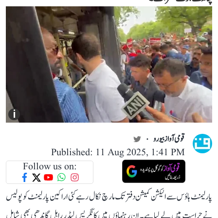
i
قومی آواز بیورو
Published: 11 Aug 2025, 1:41 PM
Follow us on:
پارلیمنٹ ہاؤس سے الیکشن کمیشن دفتر تک مارچ نکال رہے کئی اراکین پارلیمنٹ کو پولیس
نے حراست میں لے لیا ہے۔ ان رہنماؤں میں کانگریس لیڈر راہل گاندھی بھی شامل