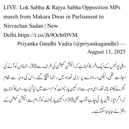
LIVE: Lok Sabha & Rajya Sabha Opposition MPs
march from Makara Dwar in Parliament to
Nirvachan Sadan | New
Delhi.
https://t.co/Jk9OcbtDVM
— Priyanka Gandhi Vadra (@priyankagandhi)
August 11, 2025
دہلی پولیس کے ایک افسر کا کہنا ہے کہ الیکشن کمیشن کی طرف سے 30 رہنماؤں کو آنے کی
اجازت تھی، لیکن دروازے پر بڑی تعداد میں رہنما پہنچ گئے۔ اس کی وجہ سے نظام
بگڑنے کا اندیشہ تھا۔ اسی وجہ سے اراکین پارلیمنٹ کو حراست میں لیا گیا ہے۔ ان کا کہنا ہے
کہ اگر اپوزیشن پارٹی چاہے تو اب بھی 30 اراکین پارلیمنٹ کو آرام سے الیکشن کمیشن کے
دفتر لے جایا جا سکتا ہے۔