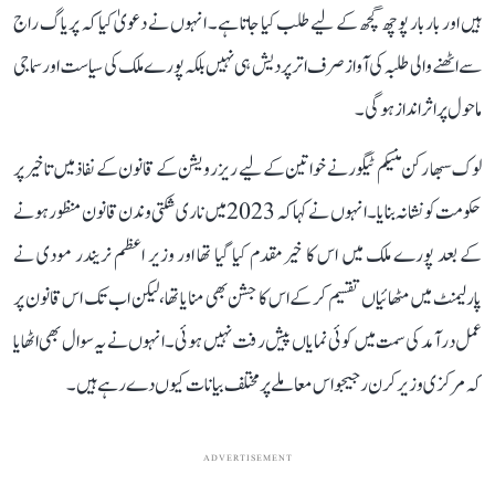
ہیں اور بار بار پوچھ گچھ کے لیے طلب کیا جاتا ہے۔ انہوں نے دعویٰ کیا کہ پریاگ راج
سے اٹھنے والی طلبہ کی آواز صرف اتر پردیش ہی نہیں بلکہ پورے ملک کی سیاست اور سماجی
ماحول پر اثر انداز ہوگی۔
لوک سبھا رکن منیکم ٹیگور نے خواتین کے لیے ریزرویشن کے قانون کے نفاذ میں تاخیر پر
حکومت کو نشانہ بنایا۔ انہوں نے کہا کہ 2023 میں ناری شکتی وندن قانون منظور ہونے
کے بعد پورے ملک میں اس کا خیرمقدم کیا گیا تھا اور وزیر اعظم نریندر مودی نے
پارلیمنٹ میں مٹھائیاں تقسیم کر کے اس کا جشن بھی منایا تھا، لیکن اب تک اس قانون پر
عمل درآمد کی سمت میں کوئی نمایاں پیش رفت نہیں ہوئی۔ انہوں نے یہ سوال بھی اٹھایا
کہ مرکزی وزیر کرن رجیجو اس معاملے پر مختلف بیانات کیوں دے رہے ہیں۔
ADVERTISEMENT