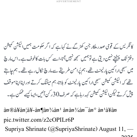
ADVERTISEMENT
کانگریس کے قومی صدر ملکارجن کھڑگے نے کہا ہے کہ اگر حکومت ہمیں الیکشن کمیشن
دفتر تک پہنچنے نہین دیتی ہے تو ہمیں سمجھ نہیں آتا، اسے کس بات کا خوف ہے۔ اس مارچ
میں سبھی اراکین پارلیمنٹ تھے، ہم پُرامن طریقے سے مارچ نکال رہے تھے۔ ہم چاہتے
تھے کہ الیکشن کمیشن سبھی اراکین پارلیمنٹ کو بلاتا، ہم میٹنگ کرتے اور اپنا اپنا موقف
پیش کرتے لیکن الیکشن کمیشن کہہ رہا ہے کہ صرف 30 رکن آئیں، ایسا کیسے ممکن ہے۔
à¤®à¥à¤¦à¥-à¤¶à¤¾à¤¹ à¤à¤¾à¤¯à¤° à¤¹à¥à¤
pic.twitter.com/z2cOPILr6P
August 11,
— Supriya Shrinate (@SupriyaShrinate)