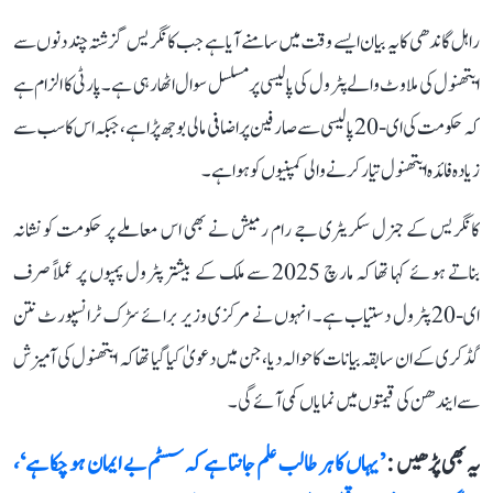
راہل گاندھی کا یہ بیان ایسے وقت میں سامنے آیا ہے جب کانگریس گزشتہ چند دنوں سے
ایتھنول کی ملاوٹ والے پٹرول کی پالیسی پر مسلسل سوال اٹھا رہی ہے۔ پارٹی کا الزام ہے
کہ حکومت کی ای-20 پالیسی سے صارفین پر اضافی مالی بوجھ پڑا ہے، جبکہ اس کا سب سے
زیادہ فائدہ ایتھنول تیار کرنے والی کمپنیوں کو ہوا ہے۔
کانگریس کے جنرل سکریٹری جے رام رمیش نے بھی اس معاملے پر حکومت کو نشانہ
بناتے ہوئے کہا تھا کہ مارچ 2025 سے ملک کے بیشتر پٹرول پمپوں پر عملاً صرف
ای-20 پٹرول دستیاب ہے۔ انہوں نے مرکزی وزیر برائے سڑک ٹرانسپورٹ نتن
گڈکری کے ان سابقہ بیانات کا حوالہ دیا، جن میں دعویٰ کیا گیا تھا کہ ایتھنول کی آمیزش
سے ایندھن کی قیمتوں میں نمایاں کمی آئے گی۔
یہ بھی پڑھیں :
’یہاں کا ہر طالب علم جانتا ہے کہ سسٹم بے ایمان ہو چکا ہے‘،