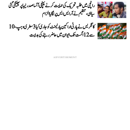
رانچی میں طلبہ تحریک کی حمایت کرنے پہنچی آئسا صدر نیہا پر پھینکی گئی
سیاہی، تنظیم نے آر ایس ایس پر لگایا الزام
کانگریس نے پارٹی اراکین پارلیمنٹ کو جاری کیا 3 سطری وہپ، 10
سے 12 اگست تک ایوان میں حاضر رہنے کی ہدایت
ADVERTISEMENT