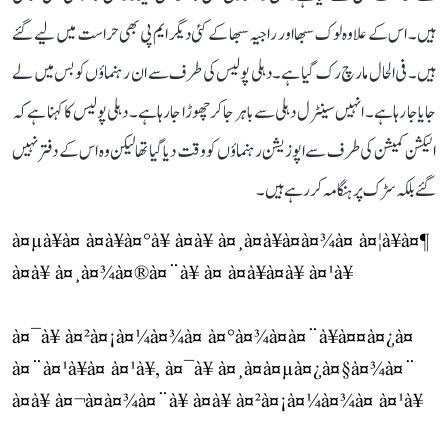
ہیں۔ اس کے علاوہ لوک سبھا اور راجیہ سبھا کے کئی دیگر ایم پی بھی حراست میں لیے گئے
ہیں۔ فی الحال مارچ رک گیا ہے۔ دہلی پولیس کی طرف سے ان رہنماؤں کو بس میں لے
جایا جا رہا ہے۔ انہیں سینٹرل دہلی سے باہر جاکر چھوڑا جا رہا ہے۔ دہلی پولیس کا کہنا ہے کہ
الیکشن کمیشن کی طرف سے اپوزیشن رہنماؤں کو وقت دیا گیا تھا لیکن وہ اس کے دفتر نہیں
گئے بلکہ سڑک پر ہنگامہ کر رہے ہیں۔
à¤µà¥à¤ à¤à¥à¤°à¥ à¤à¥ à¤¸à¤à¥à¤à¤¾à¤ à¤¦à¥à¤¶
à¤à¥ à¤¸à¤¾à¤®à¤¨à¥ à¤ à¤à¥à¤à¥ à¤¹à¥
à¤¯à¥ à¤²à¤¡à¤¼à¤¾à¤ à¤°à¤¾à¤à¤¨à¥à¤¤à¤¿à¤
à¤¨à¤¹à¥à¤ à¤¹à¥, à¤¯à¥ à¤¸à¤à¤µà¤¿à¤§à¤¾à¤¨
à¤à¥ à¤¬à¤à¤¾à¤¨à¥ à¤à¥ à¤²à¤¡à¤¼à¤¾à¤ à¤¹à¥