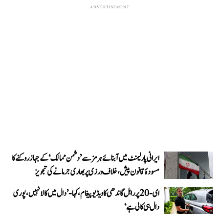
ADVERTISEMENT
ایرانی پارلیمنٹ میں آبنائے ہرمز سے ’دشمن ممالک‘ کے جہاز روکنے کا
مسودۂ قانون پیش، خلاف ورزی پر بھاری جرمانے کی تجویز
ای-20 پر راہل گاندھی کا ویڈیو پیغام، کہا- ’دال میں کالا نہیں، پوری
دال ہی کالی ہے‘