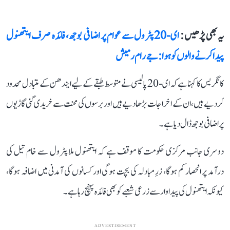
یہ بھی پڑھیں :
ای-20 پٹرول سے عوام پر اضافی بوجھ، فائدہ صرف ایتھنول
پیدا کرنے والوں کو ہوا: جے رام رمیش
کانگریس کا کہنا ہے کہ ای-20 پالیسی نے متوسط طبقے کے لیے ایندھن کے متبادل محدود
کر دیے ہیں، ان کے اخراجات بڑھا دیے ہیں اور برسوں کی محنت سے خریدی گئی گاڑیوں
پر اضافی بوجھ ڈال دیا ہے۔
دوسری جانب مرکزی حکومت کا موقف ہے کہ ایتھنول ملا پٹرول سے خام تیل کی
درآمد پر انحصار کم ہوگا، زرِ مبادلہ کی بچت ہوگی اور کسانوں کی آمدنی میں اضافہ ہوگا،
کیونکہ ایتھنول کی پیداوار سے زرعی شعبے کو بھی فائدہ پہنچ رہا ہے۔
ADVERTISEMENT