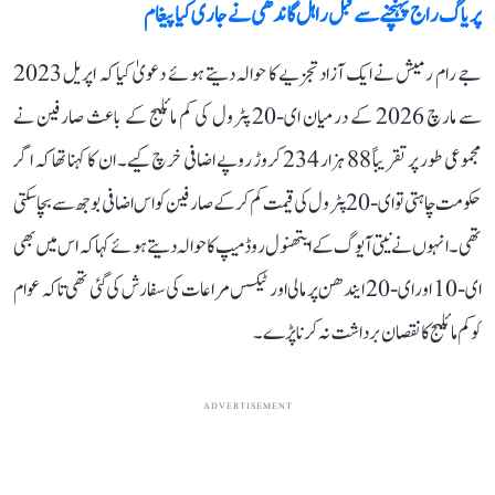
پریاگ راج پہنچنے سے قبل راہل گاندھی نے جاری کیا پیغام
جے رام رمیش نے ایک آزاد تجزیے کا حوالہ دیتے ہوئے دعویٰ کیا کہ اپریل 2023
سے مارچ 2026 کے درمیان ای-20 پٹرول کی کم مائلیج کے باعث صارفین نے
مجموعی طور پر تقریباً 88 ہزار 234 کروڑ روپے اضافی خرچ کیے۔ ان کا کہنا تھا کہ اگر
حکومت چاہتی تو ای-20 پٹرول کی قیمت کم کرکے صارفین کو اس اضافی بوجھ سے بچا سکتی
تھی۔ انہوں نے نیتی آیوگ کے ایتھنول روڈ میپ کا حوالہ دیتے ہوئے کہا کہ اس میں بھی
ای-10 اور ای-20 ایندھن پر مالی اور ٹیکس مراعات کی سفارش کی گئی تھی تاکہ عوام
کو کم مائلیج کا نقصان برداشت نہ کرنا پڑے۔
ADVERTISEMENT