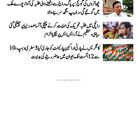
چھاتروں کی گونج: پریاگ راج سے اٹھنے والی طلبہ کی آواز پورے ملک
میں گونجے گی، رندیپ سنگھ سرجے والا
رانچی میں طلبہ تحریک کی حمایت کرنے پہنچی آئسا صدر نیہا پر پھینکی گئی
سیاہی، تنظیم نے آر ایس ایس پر لگایا الزام
کانگریس نے پارٹی اراکین پارلیمنٹ کو جاری کیا 3 سطری وہپ، 10
سے 12 اگست تک ایوان میں حاضر رہنے کی ہدایت
ADVERTISEMENT