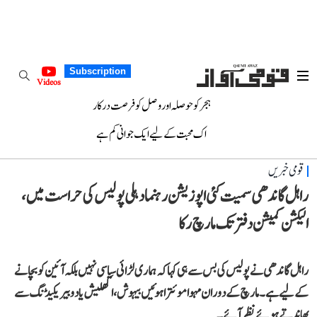
Subscription
Videos
ہجر کو حوصلہ اور وصل کو فرصت درکار
اک محبت کے لیے ایک جوانی کم ہے
قومی خبریں
راہل گاندھی سمیت کئی اپوزیشن رہنما دہلی پولیس کی حراست میں،
الیکشن کمیشن دفتر تک مارچ رکا
راہل گاندھی نے پولیس کی بس سے ہی کہا کہ ہماری لڑائی سیاسی نہیں بلکہ آئین کو بچانے
کے لیے ہے۔ مارچ کے دوران مہوا موئترا ہوئیں بیہوش، اکھلیش یادو بیریکیڈنگ سے
پھاندتے ہوئے نظر آئے۔