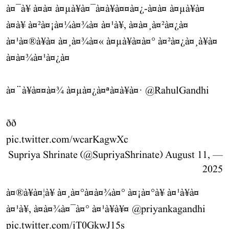
à¤¯à¥ à¤à¤ à¤µà¥à¤¯à¤à¥à¤¤à¤¿-à¤à¤ à¤µà¥à¤
à¤à¥ à¤²à¤¡à¤¼à¤¾à¤ à¤¹à¥, à¤à¤¸à¤²à¤¿à¤
à¤¹à¤®à¥à¤ à¤¸à¤¾à¤« à¤µà¥à¤à¤° à¤²à¤¿à¤¸à¥à¤
à¤à¤¾à¤¹à¤¿à¤
à¤¨à¥à¤¤à¤¾ à¤µà¤¿à¤ªà¤à¥à¤·
@RahulGandhi
ðð
pic.twitter.com/wcarKagwXc
August 11,
— Supriya Shrinate (@SupriyaShrinate)
2025
à¤®à¥à¤¦à¥ à¤¸à¤°à¤à¤¾à¤° à¤¡à¤°à¥ à¤¹à¥à¤
à¤¹à¥, à¤à¤¾à¤¯à¤° à¤¹à¥à¥¤
@priyankagandhi
pic.twitter.com/jT0GkwJ15s