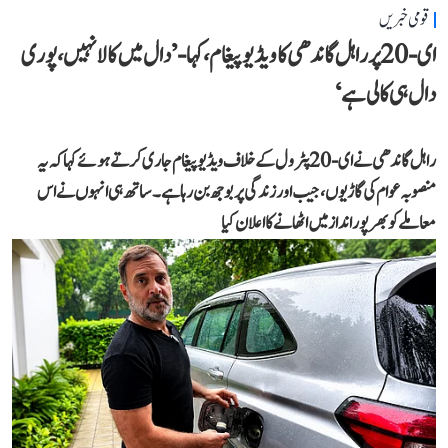
قومی خبریں
ای-20 پر راہل گاندھی کا ویڈیو پیغام، کہا- ’دال میں کالا نہیں، پوری
دال ہی کالی ہے‘
راہل گاندھی نے ای-20 پٹرول کے خلاف ویڈیو پیغام جاری کرتے ہوئے کہا کہ یہ
منصوبہ عوام کی گاڑیوں، جیب اور زندگی پر بوجھ بن رہا ہے۔ ساتھ ہی انہوں نے اس
معاملے کو بھرپور انداز میں اٹھانے کا اعلان کیا