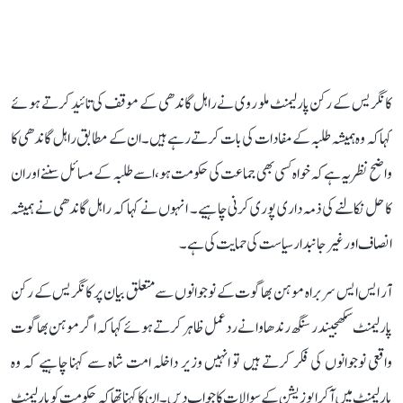
کانگریس کے رکن پارلیمنٹ ملو روی نے راہل گاندھی کے موقف کی تائید کرتے ہوئے
کہا کہ وہ ہمیشہ طلبہ کے مفادات کی بات کرتے رہے ہیں۔ ان کے مطابق راہل گاندھی کا
واضح نظریہ ہے کہ خواہ کسی بھی جماعت کی حکومت ہو، اسے طلبہ کے مسائل سننے اور ان
کا حل نکالنے کی ذمہ داری پوری کرنی چاہیے۔ انہوں نے کہا کہ راہل گاندھی نے ہمیشہ
انصاف اور غیر جانبدار سیاست کی حمایت کی ہے۔
آر ایس ایس سربراہ موہن بھاگوت کے نوجوانوں سے متعلق بیان پر کانگریس کے رکن
پارلیمنٹ سکھجیندر سنگھ رندھاوا نے ردعمل ظاہر کرتے ہوئے کہا کہ اگر موہن بھاگوت
واقعی نوجوانوں کی فکر کرتے ہیں تو انہیں وزیر داخلہ امت شاہ سے کہنا چاہیے کہ وہ
پارلیمنٹ میں آکر اپوزیشن کے سوالات کا جواب دیں۔ ان کا کہنا تھا کہ حکومت کو پارلیمنٹ