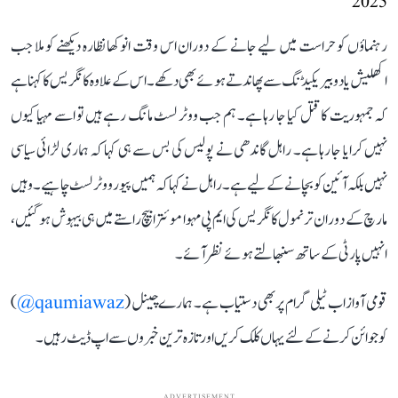
2025
رہنماؤں کو حراست میں لیے جانے کے دوران اس وقت انوکھا نظارہ دیکھنے کو ملا جب
اکھلیش یادو بیریکیڈنگ سے پھاندتے ہوئے بھی دکھے۔ اس کے علاوہ کانگریس کا کہنا ہے
کہ جمہوریت کا قتل کیا جا رہا ہے۔ ہم جب ووٹر لسٹ مانگ رہے ہیں تو اسے مہیا کیوں
نہیں کرایا جا رہا ہے۔ راہل گاندھی نے پولیس کی بس سے ہی کہا کہ ہماری لڑائی سیاسی
نہیں بلکہ آئین کو بچانے کے لیے ہے۔ راہل نے کہا کہ ہمیں پیور ووٹر لسٹ چاہیے۔ وہیں
مارچ کے دوران ترنمول کانگریس کی ایم پی مہوا موئترا بیچ راستے میں ہی بیہوش ہو گئیں،
انہیں پارٹی کے ساتھ سنبھالتے ہوئے نظر آئے۔
قومی آواز اب ٹیلی گرام پر بھی دستیاب ہے۔ ہمارے چینل (
qaumiawaz@
)
کو جوائن کرنے کے لئے یہاں کلک کریں اور تازہ ترین خبروں سے اپ ڈیٹ رہیں۔
ADVERTISEMENT