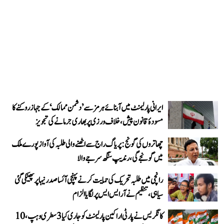
ایرانی پارلیمنٹ میں آبنائے ہرمز سے ’دشمن ممالک‘ کے جہاز روکنے کا
مسودۂ قانون پیش، خلاف ورزی پر بھاری جرمانے کی تجویز
چھاتروں کی گونج: پریاگ راج سے اٹھنے والی طلبہ کی آواز پورے ملک
میں گونجے گی، رندیپ سنگھ سرجے والا
رانچی میں طلبہ تحریک کی حمایت کرنے پہنچی آئسا صدر نیہا پر پھینکی گئی
سیاہی، تنظیم نے آر ایس ایس پر لگایا الزام
کانگریس نے پارٹی اراکین پارلیمنٹ کو جاری کیا 3 سطری وہپ، 10