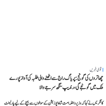
قومی خبریں
چھاتروں کی گونج: پریاگ راج سے اٹھنے والی طلبہ کی آواز پورے
ملک میں گونجے گی، رندیپ سنگھ سرجے والا
کانگریس نے کہا کہ وزیر داخلہ امت شاہ اپوزیشن کے سوالوں سے بچنے کے لیے پارلیمنٹ