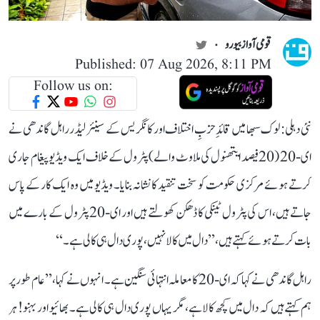
قومی آواز بیورو
Published: 07 Aug 2026, 8:11 PM
Follow us on:
نئی دہلی: لوک سبھا میں قائدِ حزبِ اختلاف اور کانگریس کے سینئر لیڈر راہل گاندھی نے
ای-20 (20 فیصد ایتھنول کی ملاوٹ والے) پٹرول کے خلاف ایک ویڈیو پیغام جاری
کرتے ہوئے مرکزی حکومت کو سخت تنقید کا نشانہ بنایا۔ ویڈیو میں وہ ایک کار کے پاس
جاتے ہیں، اس کی پٹرول ٹینکی کا ڈھکن کھولتے ہیں اور ای-20 پٹرول کے بارے میں
بات کرتے ہوئے کہتے ہیں، ’’دال میں کالا نہیں، پوری دال ہی کالی ہے۔‘‘
راہل گاندھی نے کہا کہ ای-20 کا معاملہ انتہائی سنگین ہے۔ انہوں نے کہا، ’’عام طور پر
ہم کہتے ہیں کہ دال میں کچھ کالا ہے، مگر یہاں پوری دال ہی کالی ہے۔ بھائیو اور بہنو! ہر