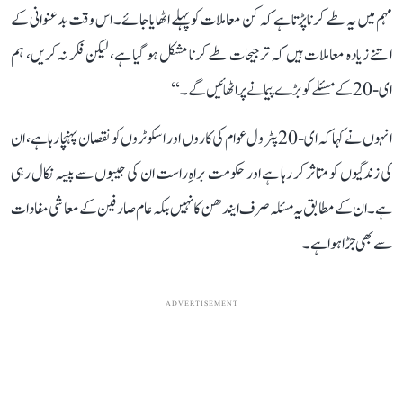
مہم میں یہ طے کرنا پڑتا ہے کہ کن معاملات کو پہلے اٹھایا جائے۔ اس وقت بدعنوانی کے
اتنے زیادہ معاملات ہیں کہ ترجیحات طے کرنا مشکل ہو گیا ہے، لیکن فکر نہ کریں، ہم
ای-20 کے مسئلے کو بڑے پیمانے پر اٹھائیں گے۔‘‘
انہوں نے کہا کہ ای-20 پٹرول عوام کی کاروں اور اسکوٹروں کو نقصان پہنچا رہا ہے، ان
کی زندگیوں کو متاثر کر رہا ہے اور حکومت براہِ راست ان کی جیبوں سے پیسہ نکال رہی
ہے۔ ان کے مطابق یہ مسئلہ صرف ایندھن کا نہیں بلکہ عام صارفین کے معاشی مفادات
سے بھی جڑا ہوا ہے۔
ADVERTISEMENT