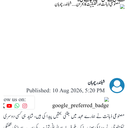
شیلندر چوہان
Published: 10 Aug 2026, 5:20 PM
llow us on:
مصنوعی ذہانت نے ہمارے عہد میں جتنی بحثیں پیدا کی ہیں، شاید ہی کسی دوسری
ٹیکنالوجی نے پیدا کی ہوں۔ ایک طرف اسے انسانی تہذیب کی سب سے بڑی تکنیکی