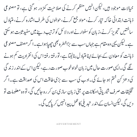
خیالات موجود ہیں، لیکن انہیں منظم کرنے کی صلاحیت کمزور ہو گئی ہے، تو مصنوعی
ذہانت ابتدائی خاکہ تیار کرنے، مواد جمع کرنے، حوالوں کی طرف اشارہ کرنے، متبادل
ساختیں تجویز کرنے، زبان کو سنوارنے اور دلائل کو ترتیب دینے میں مفید ثابت ہو سکتی
ہے۔ لیکن یہی وہ مقام ہے جہاں سب سے بڑا خطرہ بھی چھپا ہوا ہے۔ اگر مصنف مصنوعی
ذہانت کو معاون کے بجائے اپنا متبادل بنا لیتا ہے، تو رفتہ رفتہ اس کی انفرادیت کم ہونے
لگے گی۔ ایسی صورت حال میں زبان خواہ خوب صورت رہے، لیکن اس کے اندر زندگی
کی دھڑکن ختم ہو جائے گی۔ ادب کی سب سے بڑی طاقت اس کی صداقت ہے۔ اگر
تخلیقات صرف شماریاتی امکانات پر مبنی زبان سازی بن کر رہ جائیں گی، تو وہ معلومات تو
دیں گی، لیکن انسان کے اندر تبدیلی کا عمل پیدا نہیں کر پائیں گی۔
ADVERTISEMENT