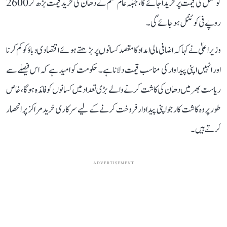
کوئنٹل کی قیمت پر خریدا جائے گا، جبکہ عام قسم کے دھان کی خرید قیمت بڑھ کر 2600
روپے فی کوئنٹل ہو جائے گی۔
وزیر اعلیٰ نے کہا کہ اضافی مالی امداد کا مقصد کسانوں پر بڑھتے ہوئے اقتصادی دباؤ کو کم کرنا
اور انہیں اپنی پیداوار کی مناسب قیمت دلانا ہے۔ حکومت کو امید ہے کہ اس فیصلے سے
ریاست بھر میں دھان کی کاشت کرنے والے بڑی تعداد میں کسانوں کو فائدہ ہوگا، خاص
طور پر وہ کاشت کار جو اپنی پیداوار فروخت کرنے کے لیے سرکاری خرید مراکز پر انحصار
کرتے ہیں۔
ADVERTISEMENT