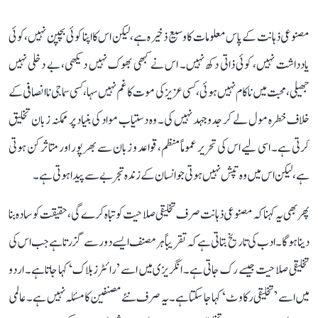
مصنوعی ذہانت کے پاس معلومات کا وسیع ذخیرہ ہے، لیکن اس کا اپنا کوئی بچپن نہیں، کوئی
یادداشت نہیں، کوئی ذاتی دکھ نہیں۔ اس نے کبھی بھوک نہیں دیکھی، بے دخلی نہیں
جھیلی، محبت میں ناکام نہیں ہوئی، کسی عزیز کی موت کا غم نہیں سہا، کسی سماجی ناانصافی کے
خلاف خطرہ مول لے کر جدوجہد نہیں کی۔ وہ دستیاب مواد کی بنیاد پر ممکنہ زبان تخلیق
کرتی ہے۔ اسی لیے اس کی تحریر عموماً منظم، قواعد و زبان سے بھرپور اور متاثر کن ہوتی
ہے، لیکن اس میں وہ تپش نہیں ہوتی جو انسان کے زندہ تجربے سے پیدا ہوتی ہے۔
پھر بھی یہ کہنا کہ مصنوعی ذہانت صرف تخلیقی صلاحیت کو تباہ کرے گی، حقیقت کو سادہ بنا
دینا ہوگا۔ ادب کی تاریخ بتاتی ہے کہ تقریباً ہر مصنف ایسے دور سے گزرتا ہے جب اس کی
تخلیقی صلاحیت جیسے رک جاتی ہے۔ انگریزی میں اسے ’رائٹرز بلاک‘ کہا جاتا ہے۔ اردو
میں اسے ’تخلیقی رکاوٹ‘ کہا جا سکتا ہے۔ یہ صرف نئے مصنفین کا مسئلہ نہیں ہے۔ عالمی