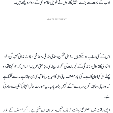
ادب کے بہت سے بڑے تخلیق کاروں نے طویل خاموشی کے ادوار دیکھے ہیں۔
ADVERTISEMENT
اس کے کئی اسباب ہو سکتے ہیں۔ ذہنی تھکن، سماجی تنہائی، معاشی دباؤ، خاندانی کشیدگی، خود
اعتمادی کا زوال، زندگی کے تجربات کی تکرار، بیماری، بڑھتی عمر یا یہ احساس کہ جو کہنا تھا وہ
پہلے ہی کہا جا چکا ہے۔ کئی بار مصنف اپنی ہی کامیابیوں کا قیدی بن جاتا ہے۔ اسے لگتا ہے
کہ وہ اپنی سابقہ تحریروں سے آگے نہیں بڑھ پا رہا۔ یہ صورت حال انتہائی تکلیف دہ ہوتی
ہے۔
ایسے وقت میں مصنوعی ذہانت حریف نہیں، معاون بن سکتی ہے۔ اگر مصنف کے اندر