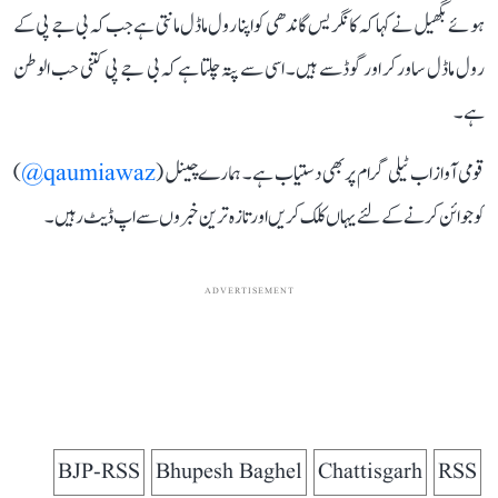
ہوئے بگھیل نے کہا کہ کانگریس گاندھی کو اپنا رول ماڈل مانتی ہے جب کہ بی جے پی کے
رول ماڈل ساورکر اور گوڈسے ہیں۔ اسی سے پتہ چلتا ہے کہ بی جے پی کتنی حب الوطن
ہے۔
قومی آواز اب ٹیلی گرام پر بھی دستیاب ہے۔ ہمارے چینل (
qaumiawaz@
)
کو جوائن کرنے کے لئے یہاں کلک کریں اور تازہ ترین خبروں سے اپ ڈیٹ رہیں۔
ADVERTISEMENT
BJP-RSS
Bhupesh Baghel
Chattisgarh
RSS