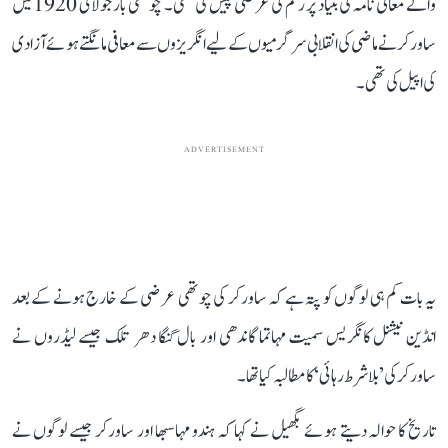
والے معافی نامہ کی بنیاد پر رحم کی عرضی پیش کی تھی۔ چوتھی بار جولائی 1920 میں
ساورکر نے ماضی کی انقلابی سرگرمیوں کے لیے انگریزوں سے معافی مانگتے ہوئے آزادی
کی اپیل کی تھی۔
ADVERTISEMENT
یہ بات کم ہی لوگوں کو پتہ ہے کہ ساورکر کی چوتھی عرضی کے خارج ہونے کے بعد
انڈین نیشنل کانگریس سمیت مہاتما گاندھی اور بال گنگا دھر تلک جیسے لیڈروں نے
ساورکر کی ’بلا شرط رہائی‘ کا مطالبہ کیا تھا۔
تاریخ کا حوالہ دیتے ہوئے بگھیل نے کہا کہ ہندو مہاسبھا اور ساورکر جیسے لوگوں نے