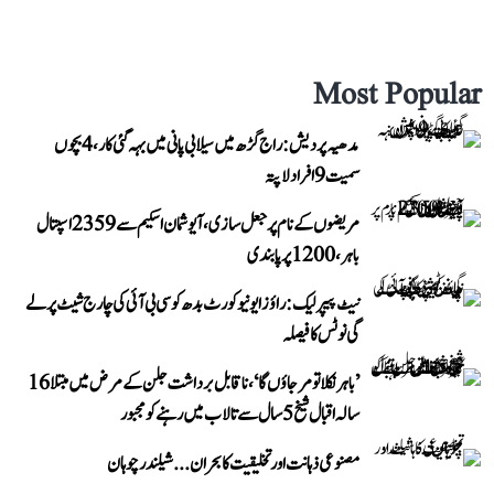
Most Popular
مدھیہ پردیش: راج گڑھ میں سیلابی پانی میں بہہ گئی کار، 4 بچوں
سمیت 9 افراد لاپتہ
مریضوں کے نام پر جعل سازی، آیوشمان اسکیم سے 2359 اسپتال
باہر، 1200 پر پابندی
نیٹ پیپر لیک: راؤز ایونیو کورٹ بدھ کو سی بی آئی کی چارج شیٹ پر لے
گی نوٹس کا فیصلہ
’باہر نکلا تو مر جاؤں گا‘، ناقابل برداشت جلن کے مرض میں مبتلا 16
سالہ اقبال شیخ 5 سال سے تالاب میں رہنے کو مجبور
مصنوعی ذہانت اور تخلیقیت کا بحران... شیلندر چوہان