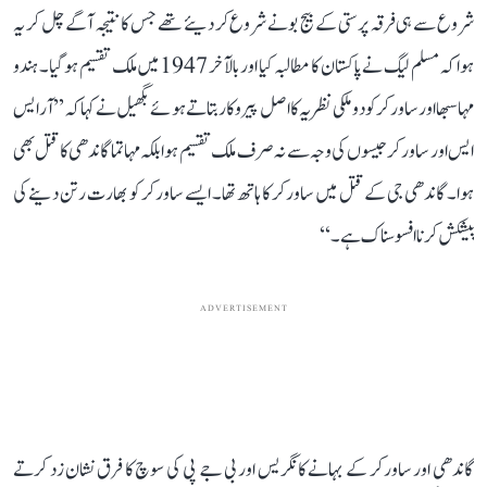
شروع سے ہی فرقہ پرستی کے بیج بونے شروع کر دیئے تھے جس کانتیجہ آگے چل کر یہ
ہوا کہ مسلم لیگ نے پاکستان کا مطالبہ کیا اور بالآخر 1947 میں ملک تقسیم ہو گیا۔ ہندو
مہاسبھا اور ساورکر کو دو ملکی نظریہ کا اصل پیروکار بتاتے ہوئے بگھیل نے کہا کہ ’’آر ایس
ایس اور ساورکر جیسوں کی وجہ سے نہ صرف ملک تقسیم ہوا بلکہ مہاتما گاندھی کا قتل بھی
ہوا۔ گاندھی جی کے قتل میں ساورکر کا ہاتھ تھا۔ ایسے ساورکر کو بھارت رتن دینے کی
پیشکش کرنا افسوسناک ہے۔‘‘
ADVERTISEMENT
گاندھی اور ساورکر کے بہانے کانگریس اور بی جے پی کی سوچ کا فرق نشان زد کرتے