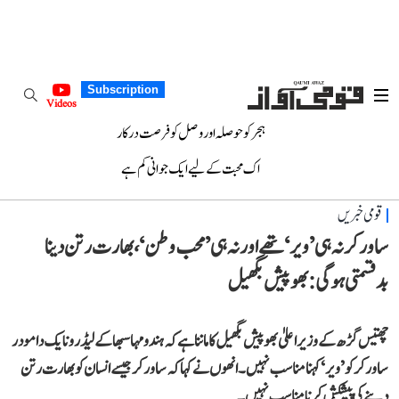
Subscription
Videos
ہجر کو حوصلہ اور وصل کو فرصت درکار
اک محبت کے لیے ایک جوانی کم ہے
قومی خبریں
ساورکر نہ ہی ’ویر‘ تھے اور نہ ہی ’محب وطن‘، بھارت رتن دینا
بدقسمتی ہوگی: بھوپیش بگھیل
چھتیس گڑھ کے وزیر اعلیٰ بھوپیش بگھیل کا ماننا ہے کہ ہندو مہاسبھا کے لیڈر ونایک دامودر
ساورکر کو ’ویر‘ کہنا مناسب نہیں۔ انھوں نے کہا کہ ساورکر جیسے انسان کو بھارت رتن
دینے کی پیشکش کرنا مناسب نہیں۔