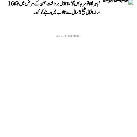
’باہر نکلا تو مر جاؤں گا‘، ناقابل برداشت جلن کے مرض میں مبتلا 16
سالہ اقبال شیخ 5 سال سے تالاب میں رہنے کو مجبور
ADVERTISEMENT