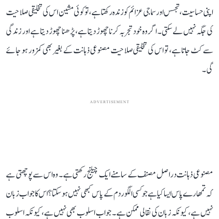
اپنی حساسیت، تجسس اور سماجی عزائم کو زندہ رکھتا ہے، تو کوئی مشین اس کی تخلیقی صلاحیت
کی جگہ نہیں لے سکتی۔ اگر وہ خود تجربہ کرنا چھوڑ دیتا ہے، پڑھنا چھوڑ دیتا ہے اور زندگی
سے کٹ جاتا ہے، تو اس کی تخلیقی صلاحیت مصنوعی ذہانت کے بغیر بھی کمزور ہو جائے
گی۔
ADVERTISEMENT
مصنوعی ذہانت دراصل مصنف کے سامنے ایک چیلنج رکھتی ہے۔ وہ اس سے پوچھتی ہے
کہ تمھارے پاس ایسا کیا ہے جو کسی الگوردم کے پاس کبھی نہیں ہو سکتا؟ اس کا جواب زبان
نہیں ہے، کیونکہ زبان کی نقالی ممکن ہے۔ جواب اسلوب بھی نہیں ہے، کیونکہ اسلوب