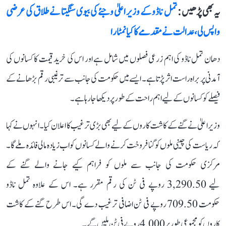
یہ بھی پڑھیں :
تمل ناڈو کے وزیر اعلیٰ وجئے کی بیوی سنگیتا نے طلاق کی عرضی
واپس لی، عدالت نے مقدمے کا کیا نمٹارا
دھان تمل ناڈو کی اہم زرعی فصلوں میں شامل ہے اور اس کی خرید قیمت کا کسانوں کی
آمدنی پر براہ راست اثر پڑتا ہے۔ ایسے میں حکومت کی جانب سے ترغیبی رقم بڑھانے کے
فیصلے کو کسانوں کے لیے اہم راحت کے طور پر دیکھا جا رہا ہے۔
وزیر اعلیٰ نے گنے کے کاشت کاروں کے لیے بھی بڑی ترغیب کا اعلان کیا۔ انہوں نے کہا
کہ ریاست کی چینی ملوں کو گنا فروخت کرنے والے کسانوں کو اب زیادہ مالی فائدہ ملے گا۔
مرکزی حکومت کی جانب سے ملوں کو فراہم کیے جانے والے گنے کے
لیے 3,290.50 روپے فی ٹن کی رقم مقرر ہے۔ اس کے علاوہ تمل ناڈو
حکومت 709.50 روپے فی ٹن اضافی ترغیب دے گی۔ اس طرح گنے کے کاشت
کاروں کو مجموعی طور پر 4,000 روپے فی ٹن ملیں گے۔