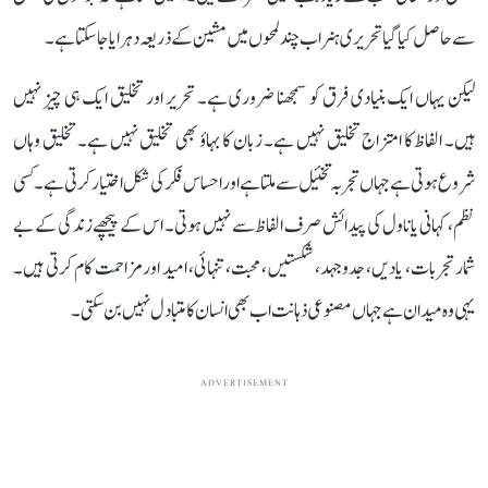
سے حاصل کیا گیا تحریری ہنر اب چند لمحوں میں مشین کے ذریعہ دہرایا جا سکتا ہے۔
لیکن یہاں ایک بنیادی فرق کو سمجھنا ضروری ہے۔ تحریر اور تخلیق ایک ہی چیز نہیں
ہیں۔ الفاظ کا امتزاج تخلیق نہیں ہے۔ زبان کا بہاؤ بھی تخلیق نہیں ہے۔ تخلیق وہاں
شروع ہوتی ہے جہاں تجربہ تخئیل سے ملتا ہے اور احساس فکر کی شکل اختیار کرتی ہے۔ کسی
نظم، کہانی یا ناول کی پیدائش صرف الفاظ سے نہیں ہوتی۔ اس کے پیچھے زندگی کے بے
شمار تجربات، یادیں، جدوجہد، شکستیں، محبت، تنہائی، امید اور مزاحمت کام کرتی ہیں۔
یہی وہ میدان ہے جہاں مصنوعی ذہانت اب بھی انسان کا متبادل نہیں بن سکتی۔
ADVERTISEMENT