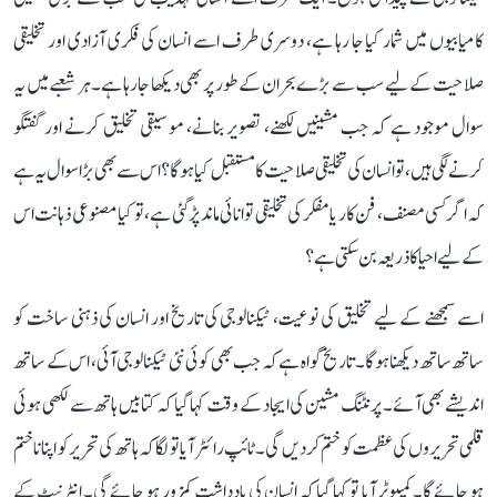
کامیابیوں میں شمار کیا جا رہا ہے، دوسری طرف اسے انسان کی فکری آزادی اور تخلیقی
صلاحیت کے لیے سب سے بڑے بحران کے طور پر بھی دیکھا جا رہا ہے۔ ہر شعبے میں یہ
سوال موجود ہے کہ جب مشینیں لکھنے، تصویر بنانے، موسیقی تخلیق کرنے اور گفتگو
کرنے لگی ہیں، تو انسان کی تخلیقی صلاحیت کا مستقبل کیا ہوگا؟ اس سے بھی بڑا سوال یہ ہے
کہ اگر کسی مصنف، فن کار یا مفکر کی تخلیقی توانائی ماند پڑ گئی ہے، تو کیا مصنوعی ذہانت اس
کے لیے احیا کا ذریعہ بن سکتی ہے؟
اسے سمجھنے کے لیے تخلیق کی نوعیت، ٹیکنالوجی کی تاریخ اور انسان کی ذہنی ساخت کو
ساتھ ساتھ دیکھنا ہوگا۔ تاریخ گواہ ہے کہ جب بھی کوئی نئی ٹیکنالوجی آئی، اس کے ساتھ
اندیشے بھی آئے۔ پرنٹنگ مشین کی ایجاد کے وقت کہا گیا کہ کتابیں ہاتھ سے لکھی ہوئی
قلمی تحریروں کی عظمت کو ختم کر دیں گی۔ ٹائپ رائٹر آیا تو لگا کہ ہاتھ کی تحریر کو اپنانا ختم
ہو جائے گا۔ کمپیوٹر آیا تو کہا گیا کہ انسان کی یادداشت کمزور ہو جائے گی۔ انٹرنیٹ کے