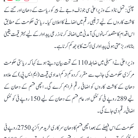
چنئی: تمل ناڈو کے وزیر اعلیٰ سی جوزف وجے نے پیر کو ریاست کے دھان اور گنے کے
کاشت کاروں کے لیے ترغیبی رقم میں اضافے کا اعلان کیا۔ ریاستی حکومت کے مطابق
اس اقدام کا مقصد کسانوں کی آمدنی میں اضافہ کرنا، زرعی پیداوار کے لیے بہتر قیمت یقینی
بنانا اور بڑھتی ہوئی پیداواری لاگت کا بوجھ کم کرنا ہے۔
وزیر اعلیٰ نے اسمبلی میں ضابطہ 110 کے تحت بیان دیتے ہوئے کہا کہ ریاستی حکومت
مرکزی حکومت کی جانب سے مقرر کردہ کم از کم امدادی قیمت (ایم ایس پی) کے علاوہ
دھان کے کاشت کاروں کو اضافی رقم فراہم کرے گی۔ اچھی قسم کے دھان کے
لیے 289 روپے فی کوئنٹل اور عام قسم کے دھان کے لیے 150 روپے فی کوئنٹل
اضافی رقم دی جائے گی۔
حکومت کے اس فیصلے کے بعد اچھی قسم کا دھان سرکاری خرید مراکز پر 2750 روپے فی