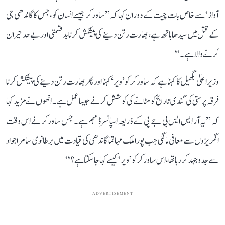
آواز‘ سے خاص بات چیت کے دوران کہا کہ ’’ساورکر جیسے انسان کو، جس کا گاندھی جی
کے قتل میں سیدھا ہاتھ ہے، بھارت رتن دینے کی پیشکش کرنا بدقسمتی اور بے حد حیران
کرنے والا ہے۔‘‘
وزیر اعلیٰ بگھیل کا کہنا ہے کہ ساورکر کو ’ویر‘ کہنا اور پھر بھارت رتن دینے کی پیشکش کرنا
فرقہ پرستی کی گندی تاریخ کو مٹانے کی کوشش کرنے جیسا عمل ہے۔ انھوں نے مزید کہا
کہ ’’یہ آر ایس ایس بی جے پی کے ذریعہ اسپانسرڈ مہم ہے۔ جس ساورکر نے اس وقت
انگریزوں سے معافی مانگی جب پورا ملک مہاتما گاندھی کی قیادت میں برطانوی سامراجواد
سے جدوجہد کر رہا تھا، اس ساورکر کو ’ویر‘ کیسے کہا جا سکتا ہے؟‘‘
ADVERTISEMENT