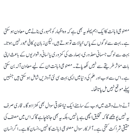
مصنوعی ذہانت کا ایک اہم پہلو یہ بھی ہے کہ وہ اظہار کو جمہوری بنانے میں معاون ہو سکتی
ہے۔ بہت سے لوگوں کے پاس خیالات تو ہوتے ہیں، لیکن زبان پر کافی عبور نہیں ہوتا۔
بہت سے لوگ جسمانی معذوری، بصارت کی کمزوری یا لسانی دشواریوں کے باعث اپنی
بات مؤثر طریقے سے نہیں لکھ پاتے۔ مصنوعی ذہانت ان کے لیے معاون آلہ بن سکتی
ہے۔ اس سے ادب اور علم کی دنیا میں ایسی بہت سی نئی آوازیں شامل ہو سکتی ہیں جنہیں
پہلے موقع نہیں مل پاتا تھا۔
آنے والے وقت میں ادب کے سامنے ایک نیا اخلاقی سوال بھی کھڑا ہوگا۔ قاری صرف
یہ نہیں پوچھے گا کہ تخلیق اچھی ہے یا نہیں، بلکہ یہ بھی جاننا چاہے گا کہ اس میں مصنف کی
حقیقی شراکت کتنی ہے۔ آخرکار سوال مصنوعی ذہانت کا نہیں، انسان کا ہے۔ اگر انسان