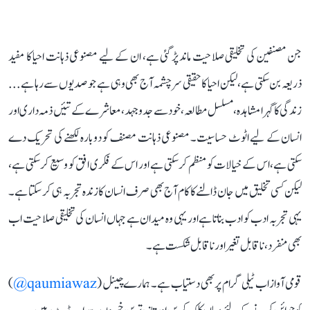
جن مصنفین کی تخلیقی صلاحیت ماند پڑ گئی ہے، ان کے لیے مصنوعی ذہانت احیا کا مفید
ذریعہ بن سکتی ہے، لیکن احیا کا حقیقی سرچشمہ آج بھی وہی ہے جو صدیوں سے رہا ہے...
زندگی کا گہرا مشاہدہ، مسلسل مطالعہ، خود سے جدوجہد، معاشرے کے تئیں ذمہ داری اور
انسان کے لیے اٹوٹ حساسیت۔ مصنوعی ذہانت مصنف کو دوبارہ لکھنے کی تحریک دے
سکتی ہے، اس کے خیالات کو منظم کر سکتی ہے اور اس کے فکری افق کو وسیع کر سکتی ہے،
لیکن کسی تخلیق میں جان ڈالنے کا کام آج بھی صرف انسان کا زندہ تجربہ ہی کر سکتا ہے۔
یہی تجربہ ادب کو ادب بناتا ہے اور یہی وہ میدان ہے جہاں انسان کی تخلیقی صلاحیت اب
بھی منفرد، ناقابل تغیر اور ناقابل شکست ہے۔
قومی آواز اب ٹیلی گرام پر بھی دستیاب ہے۔ ہمارے چینل (
qaumiawaz@
)