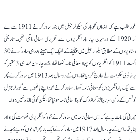
غور طلب ہے کہ انڈمان نکوبار کی سیکولر جیل میں بند ساورکر نے 1911 سے لے
کر 1920 کے درمیان چار بار انگریزوں سے تحریری معافی مانگی تھی۔ تاریخی
دستاویزوں کے مطابق سیلولر جیل میں پہنچنے کے ٹھیک ایک مہینے بعد ہی ساورکر نے 30
اگست 1911 کو انگریزوں کو پہلا معافی نامہ لکھا تھا، جسے چار دن بعد ہی 3 ستمبر کو
برطانوی حکومت نے خارج کر دیا تھا۔ اس کے دو سال بعد 1913 میں ساورکر نے پھر
سے ایک بار انگریزوں کو معافی نامہ لکھا۔ ساورکر نے خود اپنے ہاتھوں سے گورنر جنرل
کونسل کے رکن سر رینالڈ کراڈوک کو اپنا معافی نامہ سونپا تھا، لیکن کوئی فائدہ نہیں ہوا۔
حیرانی کی بات یہ ہے کہ اس معافی نامہ میں ساورکر نے خود کو انگریزی حکومت کی اولاد
بتایا تھا۔ اس کے چار سال بعد 1917 میں ساورکر نے ایک بار پھر قیدیوں کو دیئے جانے