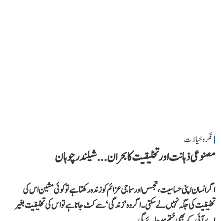
فکر و خیالات
مصنوعی ذہانت اور تخلیقیت کا بحران... شیلندر چوہان
اگر انسان اپنی حساسیت، تجسس اور سماجی عزائم کو زندہ رکھتا ہے تو کوئی مشین اس کی
تخلیقیت کی جگہ نہیں لے سکتی۔ اگر وہ ’زندگی‘ سے کٹ جاتا ہے تو اس کی تخلیقیت بغیر
اے آئی کے بھی ختم ہو جائے گی۔