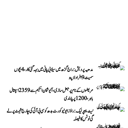
مدھیہ پردیش: راج گڑھ میں سیلابی پانی میں بہہ گئی کار، 4 بچوں
سمیت 9 افراد لاپتہ
مریضوں کے نام پر جعل سازی، آیوشمان اسکیم سے 2359 اسپتال
باہر، 1200 پر پابندی
نیٹ پیپر لیک: راؤز ایونیو کورٹ بدھ کو سی بی آئی کی چارج شیٹ پر لے
گی نوٹس کا فیصلہ