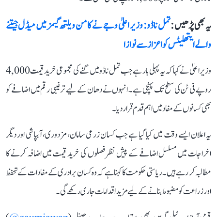
یہ بھی پڑھیں :
تمل ناڈو: وزیر اعلیٰ وجے نے کامن ویلتھ گیمز میں میڈل جیتنے
والے ایتھلیٹس کو اعزاز سے نوازا
وزیر اعلیٰ نے کہا کہ یہ پہلی بار ہے جب تمل ناڈو میں گنے کی مجموعی خرید قیمت 4,000
روپے فی ٹن کی سطح تک پہنچی ہے۔ انہوں نے دھان کے لیے ترغیبی رقم میں اضافے کو
بھی کسانوں کے مفاد میں اہم قدم قرار دیا۔
یہ اعلان ایسے وقت میں کیا گیا ہے جب کسان زرعی سامان، مزدوری، آبپاشی اور دیگر
اخراجات میں مسلسل اضافے کے پیش نظر فصلوں کی خرید قیمت میں اضافہ کرنے کا
مطالبہ کر رہے ہیں۔ ریاستی حکومت کا کہنا ہے کہ وہ کسان برادری کے مفادات کے تحفظ
اور زراعت کو مضبوط بنانے کے لیے مزید اقدامات جاری رکھے گی۔