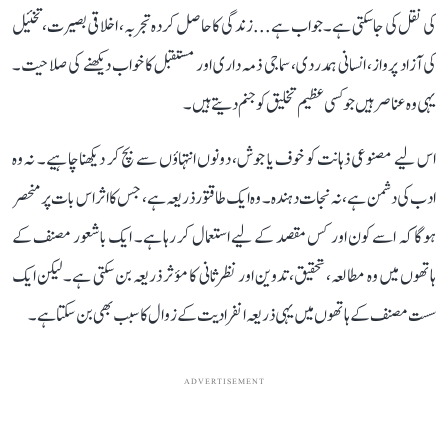
کی نقل کی جا سکتی ہے۔ جواب ہے... زندگی کا حاصل کردہ تجربہ، اخلاقی بصیرت، تخئیل
کی آزاد پرواز، انسانی ہمدردی، سماجی ذمہ داری اور مستقبل کا خواب دیکھنے کی صلاحیت۔
یہی وہ عناصر ہیں جو کسی عظیم تخلیق کو جنم دیتے ہیں۔
اس لیے مصنوعی ذہانت کو خوف یا جوش، دونوں انتہاؤں سے بچ کر دیکھنا چاہیے۔ نہ وہ
ادب کی دشمن ہے، نہ نجات دہندہ۔ وہ ایک طاقتور ذریعہ ہے، جس کا اثر اس بات پر منحصر
ہوگا کہ اسے کون اور کس مقصد کے لیے استعمال کر رہا ہے۔ ایک باشعور مصنف کے
ہاتھوں میں وہ مطالعہ، تحقیق، تدوین اور نظرثانی کا مؤثر ذریعہ بن سکتی ہے۔ لیکن ایک
سست مصنف کے ہاتھوں میں یہی ذریعہ انفرادیت کے زوال کا سبب بھی بن سکتا ہے۔
ADVERTISEMENT