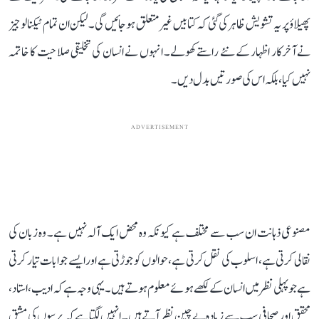
پھیلاؤ پر یہ تشویش ظاہر کی گئی کہ کتابیں غیر متعلق ہو جائیں گی۔ لیکن ان تمام ٹیکنالوجیز
نے آخرکار اظہار کے نئے راستے کھولے۔ انہوں نے انسان کی تخلیقی صلاحیت کا خاتمہ
نہیں کیا، بلکہ اس کی صورتیں بدل دیں۔
ADVERTISEMENT
مصنوعی ذہانت ان سب سے مختلف ہے کیونکہ وہ محض ایک آلہ نہیں ہے۔ وہ زبان کی
نقالی کرتی ہے، اسلوب کی نقل کرتی ہے، حوالوں کو جوڑتی ہے اور ایسے جوابات تیار کرتی
ہے جو پہلی نظر میں انسان کے لکھے ہوئے معلوم ہوتے ہیں۔ یہی وجہ ہے کہ ادیب، استاد،
محقق اور صحافی سب سے زیادہ بے چین نظر آتے ہیں۔ انہیں لگتا ہے کہ برسوں کی مشق