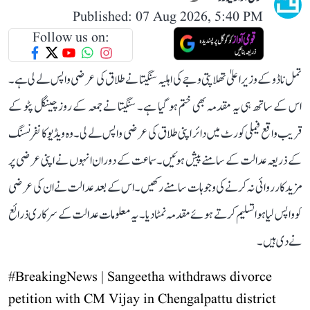
Published: 07 Aug 2026, 5:40 PM
Follow us on:
تمل ناڈو کے وزیر اعلیٰ تھلاپتی وجے کی اہلیہ سنگیتا نے طلاق کی عرضی واپس لے لی ہے۔
اس کے ساتھ ہی یہ مقدمہ بھی ختم ہو گیا ہے۔ سنگیتا نے جمعہ کے روز چینگل پٹو کے
قریب واقع فیملی کورٹ میں دائر اپنی طلاق کی عرضی واپس لے لی۔ وہ ویڈیو کانفرنسنگ
کے ذریعہ عدالت کے سامنے پیش ہوئیں۔ سماعت کے دوران انہوں نے اپنی عرضی پر
مزید کارروائی نہ کرنے کی وجوہات سامنے رکھیں۔ اس کے بعد عدالت نے ان کی عرضی
کو واپس لیا ہوا تسلیم کرتے ہوئے مقدمہ نمٹا دیا۔ یہ معلومات عدالت کے سرکاری ذرائع
نے دی ہیں۔
#BreakingNews
| Sangeetha withdraws divorce
petition with CM Vijay in Chengalpattu district