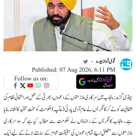
قومی آواز بیورو
Published: 07 Aug 2026, 6:11 PM
Follow us on:
چنڈی گڑھ: پنجاب میں سرکاری ملازمتوں کے دعووں، بھرتی کے عمل اور امتحانی نظام کی
شفافیت کو لے کر کانگریس نے عام آدمی پارٹی (عآپ) حکومت کو سخت تنقید کا نشانہ بنایا
ہے۔ پنجاب کانگریس کے رہنماؤں نے حکومت سے مطالبہ کیا ہے کہ وہ سرکاری
ملازمتوں سے متعلق اپنے تمام دعووں کی حقیقت عوام کے سامنے لانے کے لیے ایک