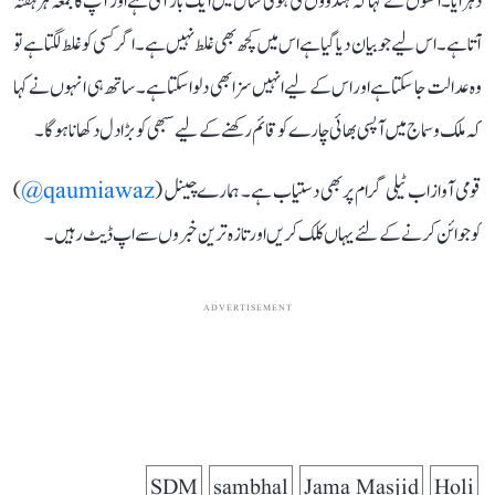
دہرایا۔ انھوں نے کہا کہ ہندوؤں کی ہولی سال میں ایک بار آتی ہے اور آپ کا جمعہ ہر ہفتہ
آتا ہے۔ اس لیے جو بیان دیا گیا ہے اس میں کچھ بھی غلط نہیں ہے۔ اگر کسی کو غلط لگتا ہے تو
وہ عدالت جا سکتا ہے اور اس کے لیے انہیں سزا بھی دلوا سکتا ہے۔ ساتھ ہی انہوں نے کہا
کہ ملک و سماج میں آپسی بھائی چارے کو قائم رکھنے کے لیے سبھی کو بڑا دل دکھانا ہوگا۔
قومی آواز اب ٹیلی گرام پر بھی دستیاب ہے۔ ہمارے چینل (
qaumiawaz@
)
کو جوائن کرنے کے لئے یہاں کلک کریں اور تازہ ترین خبروں سے اپ ڈیٹ رہیں۔
ADVERTISEMENT
SDM
sambhal
Jama Masjid
Holi