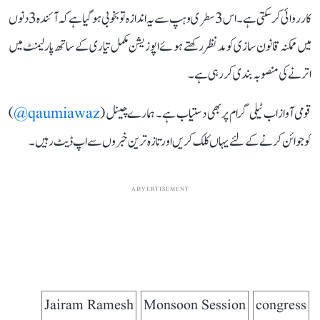
کارروائی کر سکتی ہے۔ اس 3 سطری وہپ سے یہ اندازہ تو بخوبی ہو گیا ہے کہ آئندہ 3 دنوں
میں ممکنہ قانون سازی کو مدنظر رکھتے ہوئے اپوزیشن مکمل تیاری کے ساتھ پارلیمنٹ میں
اترنے کی منصوبہ بندی کر رہی ہے۔
قومی آواز اب ٹیلی گرام پر بھی دستیاب ہے۔ ہمارے چینل (
qaumiawaz@
)
کو جوائن کرنے کے لئے یہاں کلک کریں اور تازہ ترین خبروں سے اپ ڈیٹ رہیں۔
ADVERTISEMENT
Jairam Ramesh
Monsoon Session
congress