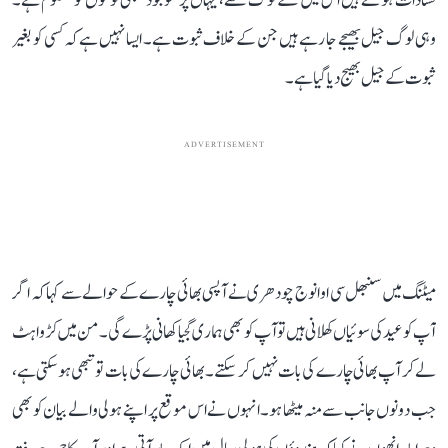
فسادات ہوئے ہیں اس میں کتنے لوگ تھے، یہاں پر موجود سبھی لوگوں کو معلوم ہے۔
وہی لوگ جیل بھیجے جا رہے ہیں جن کے خلاف ثبوت ہے۔ ایسا نہیں ہے کہ کسی کو بغیر
ثبوت کے جیل بھیج دیا گیا ہے۔
ADVERTISEMENT
میٹنگ میں سنبھل سی او انوج چودھری نے آپسی بھائی چارے کے حوالے سے کہا کہ اگر
آپ کو عید کی سوئیاں کھلانی ہیں تو آپ کو بھی ہماری گجیا کھانی پڑے گی۔ من میں کڑواہٹ
لے کر آپ بھائی چارے کی بات نہیں کر سکتے۔ بھائی چارے کی بات تو تبھی ہو سکتی ہے،
جب دونوں جانب سے منہ میٹھا ہو۔ انہوں نے اس موقع پر اپنے ہولی والے بیان کو بھی