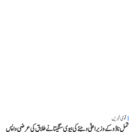
قومی خبریں
تمل ناڈو کے وزیر اعلیٰ وجئے کی بیوی سنگیتا نے طلاق کی عرضی واپس