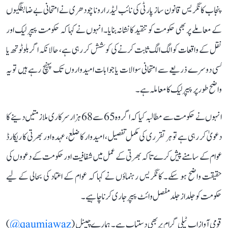
پنجاب کانگریس قانون ساز پارٹی کی نائب لیڈر ارونا چودھری نے امتحانی بے ضابطگیوں
کے معاملے پر بھی حکومت کو تنقید کا نشانہ بنایا۔ انہوں نے کہا کہ حکومت پیپر لیک اور
نقل کے واقعات کو الگ الگ ثابت کرنے کی کوشش کر رہی ہے، حالانکہ اگر بلوٹوتھ یا
کسی دوسرے ذریعے سے امتحانی سوالات یا جوابات امیدواروں تک پہنچ رہے ہیں تو یہ
واضح طور پر پیپر لیک کا معاملہ ہے۔
انہوں نے حکومت سے مطالبہ کیا کہ اگر وہ 65 سے 68 ہزار سرکاری ملازمتیں دینے کا
دعویٰ کر رہی ہے تو ہر تقرری کی مکمل تفصیل، امیدوار کا ضلع، عہدہ اور بھرتی کا ریکارڈ
عوام کے سامنے پیش کرے تاکہ بھرتی کے عمل میں شفافیت اور حکومت کے دعووں کی
حقیقت واضح ہو سکے۔ کانگریس رہنماؤں نے کہا کہ عوام کے اعتماد کی بحالی کے لیے
حکومت کو جلد از جلد مفصل وائٹ پیپر جاری کرنا چاہیے۔
قومی آواز اب ٹیلی گرام پر بھی دستیاب ہے۔ ہمارے چینل (
qaumiawaz@
)