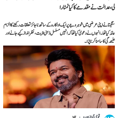
لی، عدالت نے مقدمے کا کیا نمٹارا
سنگیتا نے اپنی عرضی میں شوہر وجے پر ایک اداکارہ کے ساتھ ناجائز تعلقات رکھنے کا الزام
عائد کیا تھا۔ انہوں نے دعویٰ کیا تھا کہ انہیں مسلسل ذہنی اذیت، نظر انداز کیے جانے اور
علیحدگی کا سامنا کرنا پڑا۔
قومی آواز بیورو