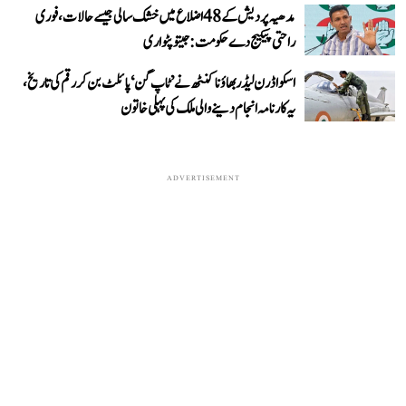
مدھیہ پردیش کے 48 اضلاع میں خشک سالی جیسے حالات، فوری
راحتی پیکیج دے حکومت: جیتو پٹواری
اسکواڈرن لیڈر بھاؤنا کنٹھ نے ’ٹاپ گن‘ پائلٹ بن کر رقم کی تاریخ،
یہ کارنامہ انجام دینے والی ملک کی پہلی خاتون
ADVERTISEMENT