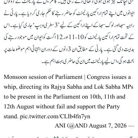
بھی اچانک تیز ہوتی ہوئی دکھائی دے رہی ہیں۔ کانگریس نے پارلیمنٹ کے دونوں
ایوانوں میں اپنے تمام اراکین پارلیمنٹ کو حاضر رہنے کا حکم جاری کر دیا ہے۔ پارٹی نے
راجیہ سبھا اور لوک سبھا کے اپنے اراکین کے لیے ’3 سطری وہپ‘ جاری کیا ہے۔ اس
کے تحت تمام اراکین پارلیمنٹ کو 10، 11 اور 12 اگست کو ایوان میں موجود رہنے کی
ہدایت دی گئی ہے۔ پارٹی کے مطابق ان 3 دنوں کے دوران انتہائی اہم موضوعات پر
بحث ہوگی، اس لیے پارلیمنٹ میں ان کی حاضری بہت اہم ہے۔
Monsoon session of Parliament | Congress issues a
whip, directing its Rajya Sabha and Lok Sabha MPs
to be present in the Parliament on 10th, 11th and
12th August without fail and support the Party
stand.
pic.twitter.com/CLlb4fn7yn
August 7, 2026
— ANI (@ANI)