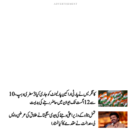
ADVERTISEMENT
کانگریس نے پارٹی اراکین پارلیمنٹ کو جاری کیا 3 سطری وہپ، 10
سے 12 اگست تک ایوان میں حاضر رہنے کی ہدایت
تمل ناڈو کے وزیر اعلیٰ وجئے کی بیوی سنگیتا نے طلاق کی عرضی واپس
لی، عدالت نے مقدمے کا کیا نمٹارا