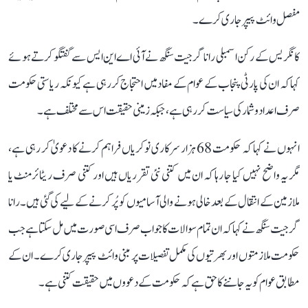
مفصل وائٹ پیپر جاری کرے۔
کانگریس کے رکن اسمبلی رانا گرجیت سنگھ نے آئی اے این ایس سے گفتگو کرتے ہوئے
کہا کہ ان کی پارٹی پنجاب کے عوام کے مفاد میں احتجاج کر رہی ہے کیونکہ ریاستی حکومت
صرف اعداد و شمار کی سیاست کر رہی ہے، جبکہ زمینی حقیقت اس سے مختلف ہے۔
انہوں نے کہا کہ حکومت 68 ہزار سرکاری نوکریاں فراہم کرنے کا دعویٰ کر رہی ہے،
مگر یہ واضح نہیں کیا جا رہا کہ ان میں کتنی نئی تقرریاں ہیں اور کتنی صرف ریٹائرمنٹ یا
ملازمین کے انتقال کے بعد خالی ہونے والی آسامیوں کو پُر کرنے کے لیے کی گئی ہیں۔ رانا
گرجیت سنگھ نے کہا کہ ان تمام سوالات کا جواب صرف اسی صورت میں مل سکتا ہے جب
حکومت ملازمتوں اور بھرتیوں کی مکمل تفصیلات پر مبنی وائٹ پیپر جاری کرے۔ ان کے
مطابق عوام کو یہ جاننے کا حق ہے کہ حکومت کے دعووں میں حقیقت کتنی ہے۔