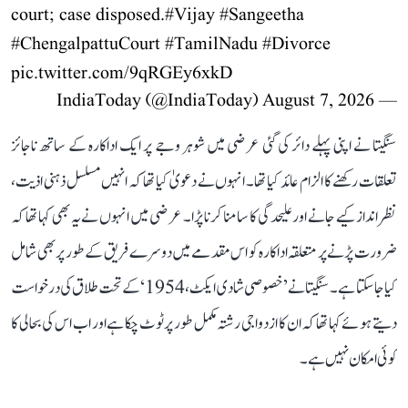
court; case disposed.
#Vijay
#Sangeetha
#ChengalpattuCourt
#TamilNadu
#Divorce
pic.twitter.com/9qRGEy6xkD
August 7, 2026
— IndiaToday (@IndiaToday)
سنگیتا نے اپنی پہلے دائر کی گئی عرضی میں شوہر وجے پر ایک اداکارہ کے ساتھ ناجائز
تعلقات رکھنے کا الزام عائد کیا تھا۔ انہوں نے دعویٰ کیا تھا کہ انہیں مسلسل ذہنی اذیت،
نظر انداز کیے جانے اور علیحدگی کا سامنا کرنا پڑا۔ عرضی میں انہوں نے یہ بھی کہا تھا کہ
ضرورت پڑنے پر متعلقہ اداکارہ کو اس مقدمے میں دوسرے فریق کے طور پر بھی شامل
کیا جا سکتا ہے۔ سنگیتا نے ’خصوصی شادی ایکٹ، 1954‘ کے تحت طلاق کی درخواست
دیتے ہوئے کہا تھا کہ ان کا ازدواجی رشتہ مکمل طور پر ٹوٹ چکا ہے اور اب اس کی بحالی کا
کوئی امکان نہیں ہے۔