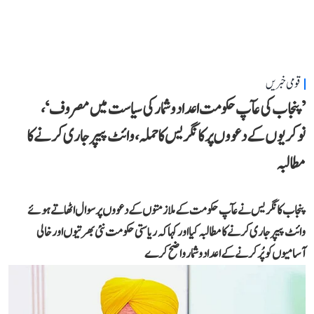
قومی خبریں
’پنجاب کی عآپ حکومت اعداد و شمار کی سیاست میں مصروف‘،
نوکریوں کے دعووں پر کانگریس کا حملہ، وائٹ پیپر جاری کرنے کا
مطالبہ
پنجاب کانگریس نے عآپ حکومت کے ملازمتوں کے دعووں پر سوال اٹھاتے ہوئے
وائٹ پیپر جاری کرنے کا مطالبہ کیا اور کہا کہ ریاستی حکومت نئی بھرتیوں اور خالی
آسامیوں کو پُر کرنے کے اعداد و شمار واضح کرے