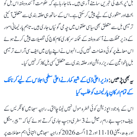
بل‘ پر بحث کی خبریں سامنے آ رہی ہیں۔ مانا جا رہا ہے کہ حکومت آئندہ ہفتہ اس بل کو
بحث اور منظوری کے لیے پیش کر سکتی ہے۔ اس کے ساتھ ہی حلقہ بندی سے متعلق آئینی
ترمیمی بل سے متعلق بھی سیاسی حلقوں میں چہ می گوئیاں جاری ہیں۔ تاہم پارلیمانی امور
کے وزیر مملکت نے آئندہ ہفتہ کے ممکنہ سرکاری کام کاج کی تفصیلات پیش کرتے ہوئے
اس معاملے پر کوئی وضاحت نہیں کی۔ انہوں نے اپنے بیان میں ایف سی آر اے ترمیمی
بل یا خواتین کے ریزرویشن اور حلقہ بندی سے متعلق کسی بل کا ذکر نہیں کیا۔
یہ بھی پڑھیں :
وزیر اعلیٰ ڈی کے شیوکمار نے اعلیٰ سطحی اجلاس کے لیے کرناٹک
کے تمام ارکانِ پارلیمنٹ کو طلب کیا
اس کے باوجود اپوزیشن کوئی خطرہ مول نہیں لینا چاہتی۔ راجیہ سبھا میں کانگریس کے
چیف وہپ جے رام رمیش نے 3 سطری وہپ جاری کرتے ہوئے کہا کہ ’’پیر، منگل
اور بدھ، یعنی 10، 11 اور 12 اگست 2026 کو راجیہ سبھا میں انتہائی اہم معاملات پر