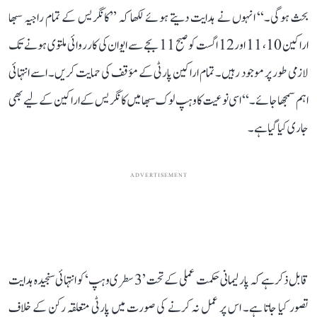
بحث ہوگی۔‘‘ انہوں نے ہدایت دیتے ہوئے لکھا کہ ’’کانگریس کے تمام راجیہ سبھا
اراکین 10، 11 اور 12 اگست کو صبح 11 بجے سے ایوان کی کارروائی ملتوی ہونے تک
لازمی طور پر موجود رہیں۔ تمام اراکین پارٹی کے مؤقف کی حمایت کریں۔ اسے انتہائی
اہم سمجھا جائے۔‘‘ اسی نوعیت کا وہپ لوک سبھا میں کانگریس کے اراکین کے لیے بھی
جاری کیا گیا ہے۔
ADVERTISEMENT
قابل ذکر ہے کہ پارلیمانی حکمت عملی کے تحت ’3 سطری وہپ‘ کو انتہائی سنجیدہ ہدایت
تصور کیا جاتا ہے۔ اس پر عمل نہ کرنے کی صورت میں پارٹی متعلقہ رکن کے خلاف