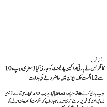
قومی خبریں
کانگریس نے پارٹی اراکین پارلیمنٹ کو جاری کیا 3 سطری وہپ، 10
سے 12 اگست تک ایوان میں حاضر رہنے کی ہدایت
وہپ جاری کرنے والا قدم ایسے وقت اٹھایا گیا ہے جب متنازعہ ’ایف سی آر اے ترمیمی
بل‘ پر بحث کی خبریں سامنے آ رہی ہیں۔ مانا جا رہا ہے کہ حکومت آئندہ ہفتہ اس بل کو