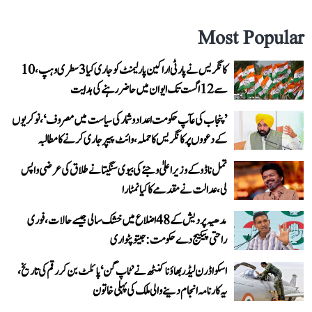
Most Popular
کانگریس نے پارٹی اراکین پارلیمنٹ کو جاری کیا 3 سطری وہپ، 10
سے 12 اگست تک ایوان میں حاضر رہنے کی ہدایت
’پنجاب کی عآپ حکومت اعداد و شمار کی سیاست میں مصروف‘، نوکریوں
کے دعووں پر کانگریس کا حملہ، وائٹ پیپر جاری کرنے کا مطالبہ
تمل ناڈو کے وزیر اعلیٰ وجئے کی بیوی سنگیتا نے طلاق کی عرضی واپس
لی، عدالت نے مقدمے کا کیا نمٹارا
مدھیہ پردیش کے 48 اضلاع میں خشک سالی جیسے حالات، فوری
راحتی پیکیج دے حکومت: جیتو پٹواری
اسکواڈرن لیڈر بھاؤنا کنٹھ نے ’ٹاپ گن‘ پائلٹ بن کر رقم کی تاریخ،
یہ کارنامہ انجام دینے والی ملک کی پہلی خاتون