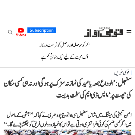
Subscription
Videos
ہجر کو حوصلہ اور وصل کو فرصت درکار
اک محبت کے لیے ایک جوانی کم ہے
قومی خبریں
سنبھل: ’الوداع جمعہ یا عید کی نماز نہ سڑک پر ہوگی اور نہ ہی کسی مکان
کی چھت پر‘، ایس ڈی ایم کی سخت ہدایت
امن کمیٹی کی میٹنگ میں شامل سنبھل سی او انوج چودھری نے کہا کہ ’’جشن کے ماحول
میں اگر کسی قسم کی کوئی افراتفری ہوتی ہے تو اس کا خمیازہ دونوں فریق کو بھگتنا پڑے گا۔‘‘