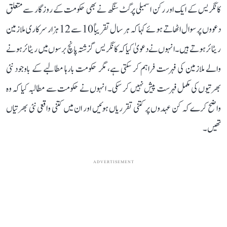
کانگریس کے ایک اور رکن اسمبلی پرگٹ سنگھ نے بھی حکومت کے روزگار سے متعلق
دعووں پر سوال اٹھاتے ہوئے کہا کہ ہر سال تقریباً 10 سے 12 ہزار سرکاری ملازمین
ریٹائر ہوتے ہیں۔ انہوں نے دعویٰ کیا کہ کانگریس گزشتہ پانچ برسوں میں ریٹائر ہونے
والے ملازمین کی فہرست فراہم کر سکتی ہے، مگر حکومت بارہا مطالبے کے باوجود نئی
بھرتیوں کی مکمل فہرست پیش نہیں کر سکی۔ انہوں نے حکومت سے مطالبہ کیا کہ وہ
واضح کرے کہ کن عہدوں پر کتنی تقرریاں ہوئیں اور ان میں کتنی واقعی نئی بھرتیاں
تھیں۔
ADVERTISEMENT