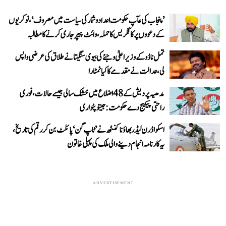
’پنجاب کی عآپ حکومت اعداد و شمار کی سیاست میں مصروف‘، نوکریوں
کے دعووں پر کانگریس کا حملہ، وائٹ پیپر جاری کرنے کا مطالبہ
تمل ناڈو کے وزیر اعلیٰ وجئے کی بیوی سنگیتا نے طلاق کی عرضی واپس
لی، عدالت نے مقدمے کا کیا نمٹارا
مدھیہ پردیش کے 48 اضلاع میں خشک سالی جیسے حالات، فوری
راحتی پیکیج دے حکومت: جیتو پٹواری
اسکواڈرن لیڈر بھاؤنا کنٹھ نے ’ٹاپ گن‘ پائلٹ بن کر رقم کی تاریخ،
یہ کارنامہ انجام دینے والی ملک کی پہلی خاتون
ADVERTISEMENT