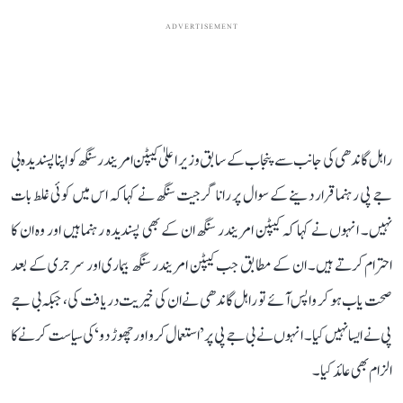
ADVERTISEMENT
راہل گاندھی کی جانب سے پنجاب کے سابق وزیر اعلیٰ کیپٹن امریندر سنگھ کو اپنا پسندیدہ بی
جے پی رہنما قرار دینے کے سوال پر رانا گرجیت سنگھ نے کہا کہ اس میں کوئی غلط بات
نہیں۔ انہوں نے کہا کہ کیپٹن امریندر سنگھ ان کے بھی پسندیدہ رہنما ہیں اور وہ ان کا
احترام کرتے ہیں۔ ان کے مطابق جب کیپٹن امریندر سنگھ بیماری اور سرجری کے بعد
صحت یاب ہو کر واپس آئے تو راہل گاندھی نے ان کی خیریت دریافت کی، جبکہ بی جے
پی نے ایسا نہیں کیا۔ انہوں نے بی جے پی پر ’استعمال کرو اور چھوڑ دو‘ کی سیاست کرنے کا
الزام بھی عائد کیا۔