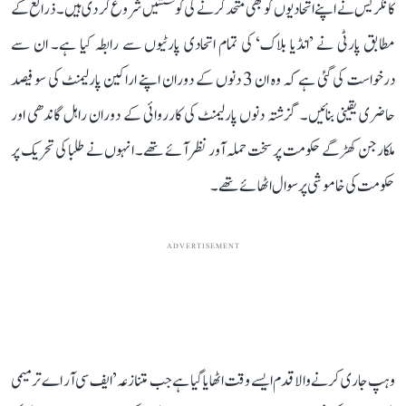
کانگریس نے اپنے اتحادیوں کو بھی متحد کرنے کی کوششیں شروع کر دی ہیں۔ ذرائع کے
مطابق پارٹی نے ’انڈیا بلاک‘ کی تمام اتحادی پارٹیوں سے رابطہ کیا ہے۔ ان سے
درخواست کی گئی ہے کہ وہ ان 3 دنوں کے دوران اپنے اراکین پارلیمنٹ کی سو فیصد
حاضری یقینی بنائیں۔ گزشتہ دنوں پارلیمنٹ کی کارروائی کے دوران راہل گاندھی اور
ملکارجن کھڑگے حکومت پر سخت حملہ آور نظر آئے تھے۔ انہوں نے طلبا کی تحریک پر
حکومت کی خاموشی پر سوال اٹھائے تھے۔
ADVERTISEMENT
وہپ جاری کرنے والا قدم ایسے وقت اٹھایا گیا ہے جب متنازعہ ’ایف سی آر اے ترمیمی